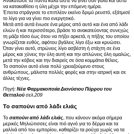
Ανακάτωσε τα πάντα καλά ώστε να γίνει σαν γάλα και άστα
να κατακαθίσει η ύλη μέχρι την επόμενη ημέρα.
Έπειτα στράγγισε το επιπλέον εκείνο δριμύ ρευστό, εξάτμισέ
το λίγο για να γίνει πιο ενεργητικό.
Μετά από αυτά ένωσε ένα μέρος από αυτό και ένα από λάδι
ελιών ή και περισσότερο, βράσε το ανακατεύοντας συνεχώς
τη μάζα τόσο έως ότου να πήξει αρκετά, η πήξης του οποίου
γνωρίζεται ευθύς, αφότου βγάλεις λίγο έξω και κρυώσει.
Όταν γίνει αυτό, στρώνεις λίγο ασβέστη ή στάχτη σε ένα
μέρος και χύνεις την ύλη αυτή και την απλώνεις όλη ομαλώς,
μετά την κόβεις και την διαιρείς σε όσα κομμάτια θέλεις.
Το σαπούνι αυτό είναι πολύ χρειαζούμενο στους
ανθρώπους, μάλιστα πολλές φορές και στην ιατρική και σε
άλλες τέχνες.
Πηγή:
Νέα Φαρμακοποιία Διονύσιου Πύρρου του
Θετταλού
σελ.209
Το σαπούνι από λάδι ελιάς
Το
σαπούνι από λάδι ελιάς
, που κάνουν ακόμα σήμερα
μερικές Μηλιώτισσες είναι πιό αγνό για το δέρμα και τα
μαλλιά από του εμπορίου, καθαρίζει τα ρούχα χωρίς να τα