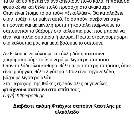
Τα υλικά θα πρέπει να ανακατευτούν πολύ καλά. Η ποτάσσα
φουσκώνει και θέλει πολύ προσοχή στο ανακάτεμα.
Όταν είναι έτοιμο το σαπούνι «ξεκολλάει». Θα καταλάβετε
στην πράξη τί σημαίνει αυτό. Το σαπούνι ανεβαίνει στην
επιφάνεια και με μεγάλη τρυπητή κουτάλα παίρνουμε το
σαπούνι και το βάζουμε στα καλούπια μας, που μπορεί να
είναι και παλιά συρτάρια ή τελάρα. Πρώτα στρώνουμε χαρτί
στα καλούπια μας και μετά βάζουμε το σαπούνι.
Αν θέλουμε να κάνουμε και άλλη δόση
σαπούνι
,
χρησιμοποιούμε το ίδιο νερό με λιγότερη ποτάσσα.
Όταν το λάδι είναι καθαρό, θέλει περισσότερη ποτάσσα, όταν
είναι μούργκα, θέλει λιγότερο. Όταν είναι τηγανολάδο,
βάζουμε λιγότερο αλάτι.
Στο Περαχώρι της Ιθάκης σχεδόν όλες οι γυναίκες
φτιάχνουν σαπούνι στο σπίτι
τους.
Πηγή: http://peliti.gr
Διαβάστε ακόμη:
Φτιάχνω σαπούνι Καστίλης με
ελαιόλαδο