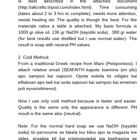
Is best described in the attached document
(http://allcrafts.tripod.com/index.html). Time consuming
(takes about 2 to 3 hrs to complete), needs more attention,
needs heating etc The quality is though the best. For the
materials ratios a table is attached. My basic formula is
1000 gr olive oil, 136 gr NaOH (kaystiki soda) , 380 gr water
(for best results use distilled but I use normal water). The
result is soap with neutral PH values.
2. Cold Method.
From a traditional Greek recipe from Mani (Peloponisos). I
attach relative email (SEAFAITH kapote ksemine (en plo)
apo sampoo kai sapouni. Opote esteila tis odigies kai
eftiaksan apo ladi kai soda sapouni kai sampoo kai emeinan
poli eyxaristimenoi).
Now I use only cold method because is faster and easier.
Quality is the same only the appearance is different. PH
result is the same also (neutral).
Note: For the normal hard soap we use NaOH (kaystiki
soda) tin pernoume se fakela tou kilou apo ta magazia me
vides, ergaleia ktl kai xrisimopoieitai gia ksefragma se