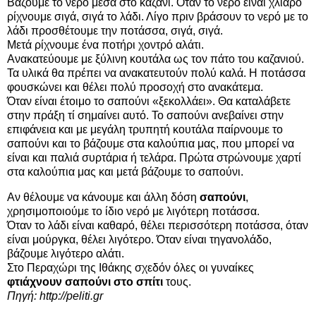
Βάζουμε το νερό μέσα στο καζάνι. Όταν το νερό είναι χλιαρό
ρίχνουμε σιγά, σιγά το λάδι. Λίγο πριν βράσουν το νερό με το
λάδι προσθέτουμε την ποτάσσα, σιγά, σιγά.
Μετά ρίχνουμε ένα ποτήρι χοντρό αλάτι.
Ανακατεύουμε με ξύλινη κουτάλα ως τον πάτο του καζανιού.
Τα υλικά θα πρέπει να ανακατευτούν πολύ καλά. Η ποτάσσα
φουσκώνει και θέλει πολύ προσοχή στο ανακάτεμα.
Όταν είναι έτοιμο το σαπούνι «ξεκολλάει». Θα καταλάβετε
στην πράξη τί σημαίνει αυτό. Το σαπούνι ανεβαίνει στην
επιφάνεια και με μεγάλη τρυπητή κουτάλα παίρνουμε το
σαπούνι και το βάζουμε στα καλούπια μας, που μπορεί να
είναι και παλιά συρτάρια ή τελάρα. Πρώτα στρώνουμε χαρτί
στα καλούπια μας και μετά βάζουμε το σαπούνι.
Αν θέλουμε να κάνουμε και άλλη δόση
σαπούνι
,
χρησιμοποιούμε το ίδιο νερό με λιγότερη ποτάσσα.
Όταν το λάδι είναι καθαρό, θέλει περισσότερη ποτάσσα, όταν
είναι μούργκα, θέλει λιγότερο. Όταν είναι τηγανολάδο,
βάζουμε λιγότερο αλάτι.
Στο Περαχώρι της Ιθάκης σχεδόν όλες οι γυναίκες
φτιάχνουν σαπούνι στο σπίτι
τους.
Πηγή: http://peliti.gr