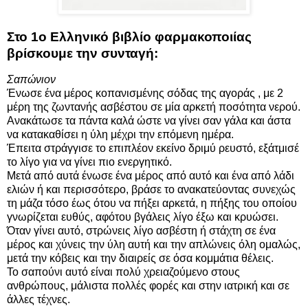
Στο 1ο Ελληνικό βιβλίο φαρμακοποιίας
βρίσκουμε την συνταγή:
Σαπώνιον
Ένωσε ένα μέρος κοπανισμένης σόδας της αγοράς , με 2
μέρη της ζωντανής ασβέστου σε μία αρκετή ποσότητα νερού.
Ανακάτωσε τα πάντα καλά ώστε να γίνει σαν γάλα και άστα
να κατακαθίσει η ύλη μέχρι την επόμενη ημέρα.
Έπειτα στράγγισε το επιπλέον εκείνο δριμύ ρευστό, εξάτμισέ
το λίγο για να γίνει πιο ενεργητικό.
Μετά από αυτά ένωσε ένα μέρος από αυτό και ένα από λάδι
ελιών ή και περισσότερο, βράσε το ανακατεύοντας συνεχώς
τη μάζα τόσο έως ότου να πήξει αρκετά, η πήξης του οποίου
γνωρίζεται ευθύς, αφότου βγάλεις λίγο έξω και κρυώσει.
Όταν γίνει αυτό, στρώνεις λίγο ασβέστη ή στάχτη σε ένα
μέρος και χύνεις την ύλη αυτή και την απλώνεις όλη ομαλώς,
μετά την κόβεις και την διαιρείς σε όσα κομμάτια θέλεις.
Το σαπούνι αυτό είναι πολύ χρειαζούμενο στους
ανθρώπους, μάλιστα πολλές φορές και στην ιατρική και σε
άλλες τέχνες.