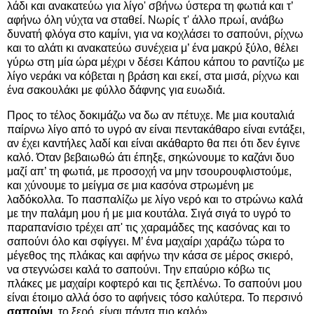
λάδι και ανακατεύω για λίγο' σβήνω ύστερα τη φωτιά και τ’
αφήνω όλη νύχτα να σταθεί. Νωρίς τ' άλλο πρωί, ανάβω
δυνατή φλόγα στο καμίνι, για να κοχλάσει το σαπούνι, ρίχνω
και το αλάτι κι ανακατεύω συνέχεια μ’ ένα μακρύ ξύλο, θέλει
γύρω στη μία ώρα μέχρι ν δέσει Κάπου κάπου το ραντίζω με
λίγο νεράκι να κόβεται η βράση και εκεί, στα μισά, ρίχνω και
ένα σακουλάκι με φύλλο δάφνης για ευωδιά.
Προς το τέλος δοκιμάζω να δω αν πέτυχε. Με μια κουταλιά
παίρνω λίγο από το υγρό αν είναι πεντακάθαρο είναι εντάξει,
αν έχει καντήλες λαδί και είναι ακάθαρτο θα πει ότι δεν έγινε
καλό. Όταν βεβαιωθώ άτι έπηξε, σηκώνουμε το καζάνι δυο
μαζί απ’ τη φωτιά, με προσοχή να μην τσουρουφλιστούμε,
και χύνουμε το μείγμα σε μια κασόνα στρωμένη με
λαδόκολλα. Το πασπαλίζω με λίγο νερό και το στρώνω καλά
με την παλάμη μου ή με μια κουτάλα. Σιγά σιγά το υγρό το
παραπανίσιο τρέχει απ' τις χαραμάδες της κασόνας και το
σαπούνι όλο και σφίγγει. Μ’ ένα μαχαίρι χαράζω τώρα το
μέγεθος της πλάκας και αφήνω την κάσα σε μέρος σκιερό,
να στεγνώσει καλά το σαπούνι. Την επαύριο κόβω τις
πλάκες με μαχαίρι κοφτερό και τις ξεπλένω. Το σαπούνι μου
είναι έτοιμο αλλά όσο το αφήνεις τόσο καλύτερα. Το περσινό
σαπούνι
, το ξερό, είναι πάντα πιο καλό»