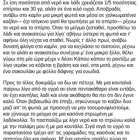
Σε ίση ποσότητα από νερό και λάδι χρειάζεται 1/5 ποσότητας
σπίρτου και 30 γρ, αλάτι σε ένα κιλό υγρό. Αποβραδίς
ανάβω στο καμίνι μια μικρή φωτιά και μέσα σε χαλκωματένιο
καζάνι— όχι τσίγκινο γιατί θα τρυπήσει με το σπίρτο— ρίχνω
το νερό και το σπίρτο. Όταν το μείγμα ζεσταθεί, προσθέτω το
λάδι και ανακατεύω για λίγο' σβήνω ύστερα τη φωτιά και τ’
αφήνω όλη νύχτα να σταθεί. Νωρίς τ' άλλο πρωί, ανάβω
δυνατή φλόγα στο καμίνι, για να κοχλάσει το σαπούνι, ρίχνω
και το αλάτι κι ανακατεύω συνέχεια μ’ ένα μακρύ ξύλο, θέλει
γύρω στη μία ώρα μέχρι ν δέσει Κάπου κάπου το ραντίζω με
λίγο νεράκι να κόβεται η βράση και εκεί, στα μισά, ρίχνω και
ένα σακουλάκι με φύλλο δάφνης για ευωδιά.
Προς το τέλος δοκιμάζω να δω αν πέτυχε. Με μια κουταλιά
παίρνω λίγο από το υγρό αν είναι πεντακάθαρο είναι εντάξει,
αν έχει καντήλες λαδί και είναι ακάθαρτο θα πει ότι δεν έγινε
καλό. Όταν βεβαιωθώ άτι έπηξε, σηκώνουμε το καζάνι δυο
μαζί απ’ τη φωτιά, με προσοχή να μην τσουρουφλιστούμε,
και χύνουμε το μείγμα σε μια κασόνα στρωμένη με
λαδόκολλα. Το πασπαλίζω με λίγο νερό και το στρώνω καλά
με την παλάμη μου ή με μια κουτάλα. Σιγά σιγά το υγρό το
παραπανίσιο τρέχει απ' τις χαραμάδες της κασόνας και το
σαπούνι όλο και σφίγγει. Μ’ ένα μαχαίρι χαράζω τώρα το