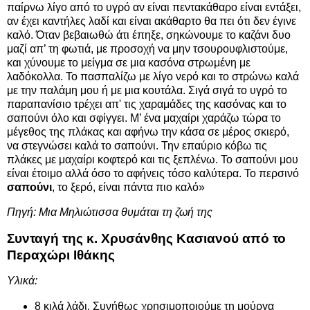
παίρνω λίγο από το υγρό αν είναι πεντακάθαρο είναι εντάξει,
αν έχει καντήλες λαδί και είναι ακάθαρτο θα πει ότι δεν έγινε
καλό. Όταν βεβαιωθώ άτι έπηξε, σηκώνουμε το καζάνι δυο
μαζί απ’ τη φωτιά, με προσοχή να μην τσουρουφλιστούμε,
και χύνουμε το μείγμα σε μια κασόνα στρωμένη με
λαδόκολλα. Το πασπαλίζω με λίγο νερό και το στρώνω καλά
με την παλάμη μου ή με μια κουτάλα. Σιγά σιγά το υγρό το
παραπανίσιο τρέχει απ' τις χαραμάδες της κασόνας και το
σαπούνι όλο και σφίγγει. Μ’ ένα μαχαίρι χαράζω τώρα το
μέγεθος της πλάκας και αφήνω την κάσα σε μέρος σκιερό,
να στεγνώσει καλά το σαπούνι. Την επαύριο κόβω τις
πλάκες με μαχαίρι κοφτερό και τις ξεπλένω. Το σαπούνι μου
είναι έτοιμο αλλά όσο το αφήνεις τόσο καλύτερα. Το περσινό
σαπούνι
, το ξερό, είναι πάντα πιο καλό»
Πηγή: Μια Μηλιώτισσα θυμάται τη ζωή της
Συνταγή της κ. Χρυσάνθης Κασιανού από το
Περαχώρι Ιθάκης
Υλικά:
8 κιλά λάδι. Συνήθως χρησιμοποιούμε τη μούργα