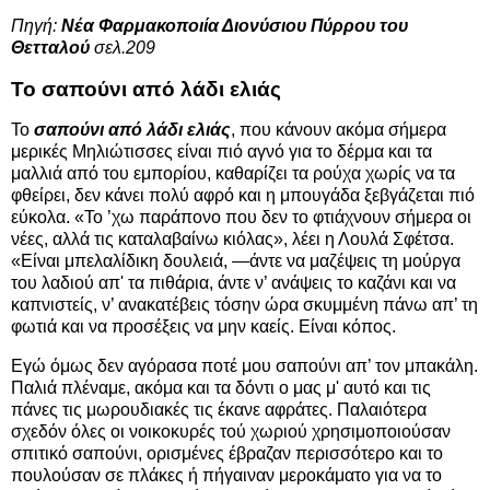
Πηγή:
Νέα Φαρμακοποιία Διονύσιου Πύρρου του
Θετταλού
σελ.209
Το σαπούνι από λάδι ελιάς
Το
σαπούνι από λάδι ελιάς
, που κάνουν ακόμα σήμερα
μερικές Μηλιώτισσες είναι πιό αγνό για το δέρμα και τα
μαλλιά από του εμπορίου, καθαρίζει τα ρούχα χωρίς να τα
φθείρει, δεν κάνει πολύ αφρό και η μπουγάδα ξεβγάζεται πιό
εύκολα. «Το ’χω παράπονο που δεν το φτιάχνουν σήμερα οι
νέες, αλλά τις καταλαβαίνω κιόλας», λέει η Λουλά Σφέτσα.
«Είναι μπελαλίδικη δουλειά, —άντε να μαζέψεις τη μούργα
του λαδιού απ' τα πιθάρια, άντε ν’ ανάψεις το καζάνι και να
καπνιστείς, ν’ ανακατέβεις τόσην ώρα σκυμμένη πάνω απ’ τη
φωτιά και να προσέξεις να μην καείς. Είναι κόπος.
Εγώ όμως δεν αγόρασα ποτέ μου σαπούνι απ’ τον μπακάλη.
Παλιά πλέναμε, ακόμα και τα δόντι ο μας μ' αυτό και τις
πάνες τις μωρουδιακές τις έκανε αφράτες. Παλαιότερα
σχεδόν όλες οι νοικοκυρές τού χωριού χρησιμοποιούσαν
σπιτικό σαπούνι, ορισμένες έβραζαν περισσότερο και το
πουλούσαν σε πλάκες ή πήγαιναν μεροκάματο για να το