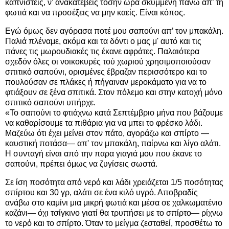
καπνιστείς, ν’ ανακατέβεις τόσην ώρα σκυμμένη πάνω απ’ τη
φωτιά και να προσέξεις να μην καείς. Είναι κόπος.
Εγώ όμως δεν αγόρασα ποτέ μου σαπούνι απ’ τον μπακάλη.
Παλιά πλέναμε, ακόμα και τα δόντι ο μας μ' αυτό και τις
πάνες τις μωρουδιακές τις έκανε αφράτες. Παλαιότερα
σχεδόν όλες οι νοικοκυρές τού χωριού χρησιμοποιούσαν
σπιτικό σαπούνι, ορισμένες έβραζαν περισσότερο και το
πουλούσαν σε πλάκες ή πήγαιναν μεροκάματο για να το
φτιάξουν σε ξένα σπιτικά. Στον πόλεμο και στην κατοχή μόνο
σπιτικό σαπούνι υπήρχε.
«Το σαπούνι το φτιάχνω κατά Σεπτέμβριο μήνα που βάζουμε
να καθαρίσουμε τα πιθάρια για να μπει το φρέσκο λάδι.
Μαζεύω ότι έχει μείνει στον πάτο, αγοράζω και σπίρτο —
καυστική ποτάσα— απ' τον μπακάλη, παίρνω και λίγο αλάτι.
Η συνταγή είναι από την παρα γιαγιά μου που έκανε το
σαπούνι, πρέπει όμως να ζυγίσεις σωστά.
Σε ίση ποσότητα από νερό και λάδι χρειάζεται 1/5 ποσότητας
σπίρτου και 30 γρ, αλάτι σε ένα κιλό υγρό. Αποβραδίς
ανάβω στο καμίνι μια μικρή φωτιά και μέσα σε χαλκωματένιο
καζάνι— όχι τσίγκινο γιατί θα τρυπήσει με το σπίρτο— ρίχνω
το νερό και το σπίρτο. Όταν το μείγμα ζεσταθεί, προσθέτω το