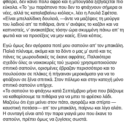
φθείρει, δεν κάνει πολύ αφρό και η μπουγάδα ξεβγάζεται πιό
εύκολα. «Το ’χω παράπονο που δεν το φτιάχνουν σήμερα οι
νέες, αλλά τις καταλαβαίνω κιόλας», λέει η Λουλά Σφέτσα.
«Είναι μπελαλίδικη δουλειά, —άντε να μαζέψεις τη μούργα
του λαδιού απ' τα πιθάρια, άντε ν’ ανάψεις το καζάνι και να
καπνιστείς, ν’ ανακατέβεις τόσην ώρα σκυμμένη πάνω απ’ τη
φωτιά και να προσέξεις να μην καείς. Είναι κόπος.
Εγώ όμως δεν αγόρασα ποτέ μου σαπούνι απ’ τον μπακάλη.
Παλιά πλέναμε, ακόμα και τα δόντι ο μας μ' αυτό και τις
πάνες τις μωρουδιακές τις έκανε αφράτες. Παλαιότερα
σχεδόν όλες οι νοικοκυρές τού χωριού χρησιμοποιούσαν
σπιτικό σαπούνι, ορισμένες έβραζαν περισσότερο και το
πουλούσαν σε πλάκες ή πήγαιναν μεροκάματο για να το
φτιάξουν σε ξένα σπιτικά. Στον πόλεμο και στην κατοχή μόνο
σπιτικό σαπούνι υπήρχε.
«Το σαπούνι το φτιάχνω κατά Σεπτέμβριο μήνα που βάζουμε
να καθαρίσουμε τα πιθάρια για να μπει το φρέσκο λάδι.
Μαζεύω ότι έχει μείνει στον πάτο, αγοράζω και σπίρτο —
καυστική ποτάσα— απ' τον μπακάλη, παίρνω και λίγο αλάτι.
Η συνταγή είναι από την παρα γιαγιά μου που έκανε το
σαπούνι, πρέπει όμως να ζυγίσεις σωστά.