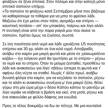
φτιάξουν σε ξένα σπιτικά. Στον πόλεμο και στην κατοχή μόνο
σπιτικό σαπούνι υπήρχε.
«Το σαπούνι το φτιάχνω κατά Σεπτέμβριο μήνα που βάζουμε
να καθαρίσουμε τα πιθάρια για να μπει το φρέσκο λάδι.
Μαζεύω ότι έχει μείνει στον πάτο, αγοράζω και σπίρτο —
καυστική ποτάσα— απ' τον μπακάλη, παίρνω και λίγο αλάτι.
Η συνταγή είναι από την παρα γιαγιά μου που έκανε το
σαπούνι, πρέπει όμως να ζυγίσεις σωστά.
Σε ίση ποσότητα από νερό και λάδι χρειάζεται 1/5 ποσότητας
σπίρτου και 30 γρ, αλάτι σε ένα κιλό υγρό. Αποβραδίς
ανάβω στο καμίνι μια μικρή φωτιά και μέσα σε χαλκωματένιο
καζάνι— όχι τσίγκινο γιατί θα τρυπήσει με το σπίρτο— ρίχνω
το νερό και το σπίρτο. Όταν το μείγμα ζεσταθεί, προσθέτω το
λάδι και ανακατεύω για λίγο' σβήνω ύστερα τη φωτιά και τ’
αφήνω όλη νύχτα να σταθεί. Νωρίς τ' άλλο πρωί, ανάβω
δυνατή φλόγα στο καμίνι, για να κοχλάσει το σαπούνι, ρίχνω
και το αλάτι κι ανακατεύω συνέχεια μ’ ένα μακρύ ξύλο, θέλει
γύρω στη μία ώρα μέχρι ν δέσει Κάπου κάπου το ραντίζω με
λίγο νεράκι να κόβεται η βράση και εκεί, στα μισά, ρίχνω και
ένα σακουλάκι με φύλλο δάφνης για ευωδιά.
Προς το τέλος δοκιμάζω να δω αν πέτυχε. Με μια κουταλιά