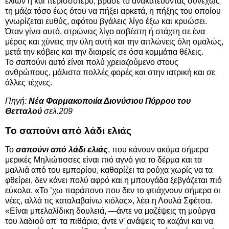
ελιών ή και περισσότερο, βράσε το ανακατεύοντας συνεχώς
τη μάζα τόσο έως ότου να πήξει αρκετά, η πήξης του οποίου
γνωρίζεται ευθύς, αφότου βγάλεις λίγο έξω και κρυώσει.
Όταν γίνει αυτό, στρώνεις λίγο ασβέστη ή στάχτη σε ένα
μέρος και χύνεις την ύλη αυτή και την απλώνεις όλη ομαλώς,
μετά την κόβεις και την διαιρείς σε όσα κομμάτια θέλεις.
Το σαπούνι αυτό είναι πολύ χρειαζούμενο στους
ανθρώπους, μάλιστα πολλές φορές και στην ιατρική και σε
άλλες τέχνες.
Πηγή:
Νέα Φαρμακοποιία Διονύσιου Πύρρου του
Θετταλού
σελ.209
Το σαπούνι από λάδι ελιάς
Το
σαπούνι από λάδι ελιάς
, που κάνουν ακόμα σήμερα
μερικές Μηλιώτισσες είναι πιό αγνό για το δέρμα και τα
μαλλιά από του εμπορίου, καθαρίζει τα ρούχα χωρίς να τα
φθείρει, δεν κάνει πολύ αφρό και η μπουγάδα ξεβγάζεται πιό
εύκολα. «Το ’χω παράπονο που δεν το φτιάχνουν σήμερα οι
νέες, αλλά τις καταλαβαίνω κιόλας», λέει η Λουλά Σφέτσα.
«Είναι μπελαλίδικη δουλειά, —άντε να μαζέψεις τη μούργα
του λαδιού απ' τα πιθάρια, άντε ν’ ανάψεις το καζάνι και να