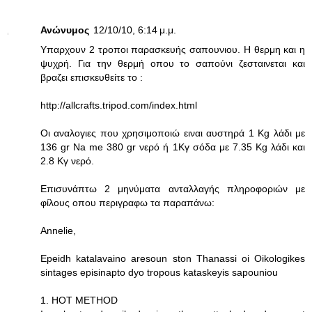
Ανώνυμος
12/10/10, 6:14 μ.μ.
Υπαρχουν 2 τροποι παρασκευής σαπουνιου. Η θερμη και η
ψυχρή. Για την θερμή οπου το σαπούνι ζεσταινεται και
βραζει επισκευθείτε το :
http://allcrafts.tripod.com/index.html
Οι αναλογιες που χρησιμοποιώ ειναι αυστηρά 1 Kg λάδι με
136 gr Na me 380 gr νερό ή 1Κγ σόδα με 7.35 Kg λάδι και
2.8 Κγ νερό.
Επισυνάπτω 2 μηνύματα ανταλλαγής πληροφοριών με
φίλους οπου περιγραφω τα παραπάνω:
Annelie,
Epeidh katalavaino aresoun ston Thanassi oi Oikologikes
sintages episinapto dyo tropous kataskeyis sapouniou
1. HOT METHOD