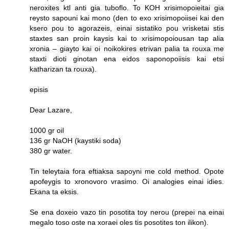
neroxites ktl anti gia tuboflo. To KOH xrisimopoieitai gia
reysto sapouni kai mono (den to exo xrisimopoiisei kai den
ksero pou to agorazeis, einai sistatiko pou vrisketai stis
staxtes san proin kaysis kai to xrisimopoiousan tap alia
xronia – giayto kai oi noikokires etrivan palia ta rouxa me
staxti dioti ginotan ena eidos saponopoiisis kai etsi
katharizan ta rouxa).
episis
Dear Lazare,
1000 gr oil
136 gr NaOH (kaystiki soda)
380 gr water.
Tin teleytaia fora eftiaksa sapoyni me cold method. Opote
apofeygis to xronovoro vrasimo. Oi analogies einai idies.
Ekana ta eksis.
Se ena doxeio vazo tin posotita toy nerou (prepei na einai
megalo toso oste na xoraei oles tis posotites ton ilikon).