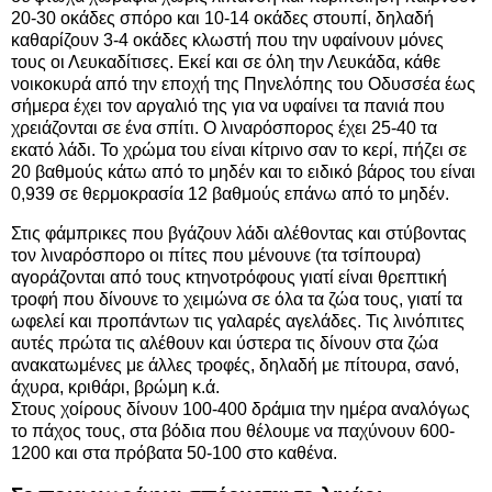
20-30 οκάδες σπόρο και 10-14 οκάδες στουπί, δηλαδή
καθαρίζουν 3-4 οκάδες κλωστή που την υφαίνουν μόνες
τους οι Λευκαδίτισες. Εκεί και σε όλη την Λευκάδα, κάθε
νοικοκυρά από την εποχή της Πηνελόπης του Οδυσσέα έως
σήμερα έχει τον αργαλιό της για να υφαίνει τα πανιά που
χρειάζονται σε ένα σπίτι. Ο λιναρόσπορος έχει 25-40 τα
εκατό λάδι. Το χρώμα του είναι κίτρινο σαν το κερί, πήζει σε
20 βαθμούς κάτω από το μηδέν και το ειδικό βάρος του είναι
0,939 σε θερμοκρασία 12 βαθμούς επάνω από το μηδέν.
Στις φάμπρικες που βγάζουν λάδι αλέθοντας και στύβοντας
τον λιναρόσπορο οι πίτες που μένουνε (τα τσίπουρα)
αγοράζονται από τους κτηνοτρόφους γιατί είναι θρεπτική
τροφή που δίνουνε το χειμώνα σε όλα τα ζώα τους, γιατί τα
ωφελεί και προπάντων τις γαλαρές αγελάδες. Τις λινόπιτες
αυτές πρώτα τις αλέθουν και ύστερα τις δίνουν στα ζώα
ανακατωμένες με άλλες τροφές, δηλαδή με πίτουρα, σανό,
άχυρα, κριθάρι, βρώμη κ.ά.
Στους χοίρους δίνουν 100-400 δράμια την ημέρα αναλόγως
το πάχος τους, στα βόδια που θέλουμε να παχύνουν 600-
1200 και στα πρόβατα 50-100 στο καθένα.