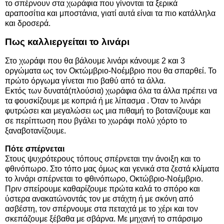
το σπέρνουν στα χωράφια που γίνονται τα ξερικά
αραποσίτια και μποστάνια, γιατί αυτά είναι τα πιο κατάλληλα
και δροσερά.
Πως καλλιεργείται το λινάρι
Στο χωράφι που θα βάλουμε λινάρι κάνουμε 2 και 3
οργώματα ως τον Οκτώμβριο-Νοέμβριο που θα σπαρθεί. Το
πρώτο όργωμα γίνεται πιο βαθύ από τα άλλα.
Εκτός των δυνατά(πλούσια) χωράφια όλα τα άλλα πρέπει να
τα φουσκίζουμε με κοπριά ή με λίπασμα . Όταν το λινάρι
φυτρώσει και μεγαλώσει ως μια πιθαμή το βοτανίζουμε και
σε περίπτωση που βγάλει το χωράφι πολύ χόρτο το
ξαναβοτανίζουμε.
Πότε σπέρνεται
Στους ψυχρότερους τόπους σπέρνεται την άνοιξη και το
φθινόπωρο. Στο τόπο μας όμως και γενικά στα ζεστά κλίματα
το λινάρι σπέρνεται το φθινόπωρο, Οκτώβριο-Νοέμβριο.
Πριν σπείρουμε καθαρίζουμε πρώτα καλά το σπόρο και
ύστερα ανακατώνοντάς τον με στάχτη ή με σκόνη από
ασβέστη, τον σπέρνουμε στα πεταχτά με το χέρι και τον
σκεπάζουμε ξέβαθα με σβάρνα. Με μηχανή το σπάρσιμο