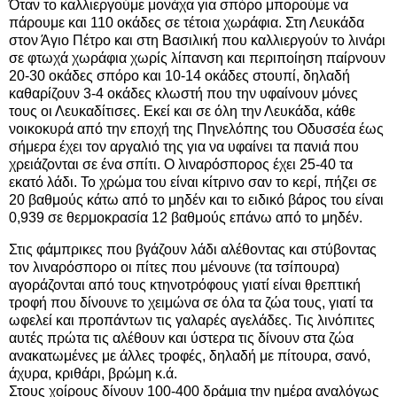
Όταν το καλλιεργούμε μονάχα για σπόρο μπορούμε να
πάρουμε και 110 οκάδες σε τέτοια χωράφια. Στη Λευκάδα
στον Άγιο Πέτρο και στη Βασιλική που καλλιεργούν το λινάρι
σε φτωχά χωράφια χωρίς λίπανση και περιποίηση παίρνουν
20-30 οκάδες σπόρο και 10-14 οκάδες στουπί, δηλαδή
καθαρίζουν 3-4 οκάδες κλωστή που την υφαίνουν μόνες
τους οι Λευκαδίτισες. Εκεί και σε όλη την Λευκάδα, κάθε
νοικοκυρά από την εποχή της Πηνελόπης του Οδυσσέα έως
σήμερα έχει τον αργαλιό της για να υφαίνει τα πανιά που
χρειάζονται σε ένα σπίτι. Ο λιναρόσπορος έχει 25-40 τα
εκατό λάδι. Το χρώμα του είναι κίτρινο σαν το κερί, πήζει σε
20 βαθμούς κάτω από το μηδέν και το ειδικό βάρος του είναι
0,939 σε θερμοκρασία 12 βαθμούς επάνω από το μηδέν.
Στις φάμπρικες που βγάζουν λάδι αλέθοντας και στύβοντας
τον λιναρόσπορο οι πίτες που μένουνε (τα τσίπουρα)
αγοράζονται από τους κτηνοτρόφους γιατί είναι θρεπτική
τροφή που δίνουνε το χειμώνα σε όλα τα ζώα τους, γιατί τα
ωφελεί και προπάντων τις γαλαρές αγελάδες. Τις λινόπιτες
αυτές πρώτα τις αλέθουν και ύστερα τις δίνουν στα ζώα
ανακατωμένες με άλλες τροφές, δηλαδή με πίτουρα, σανό,
άχυρα, κριθάρι, βρώμη κ.ά.
Στους χοίρους δίνουν 100-400 δράμια την ημέρα αναλόγως