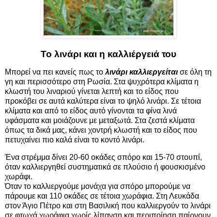
Το λινάρι και η καλλιέργειά του
Μπορεί να πει κανείς πως το
λινάρι καλλιεργείται
σε όλη τη
γη και περισσότερο στη Ρωσία. Στα ψυχρότερα κλίματα η
κλωστή του λιναριού γίνεται λεπτή και το είδος που
προκόβει σε αυτά καλύτερα είναι το ψηλό λινάρι. Σε τέτοια
κλίματα και από το είδος αυτό γίνονται τα φίνα λινά
υφάσματα και μοιάζουνε με μεταξωτά. Στα ζεστά κλίματα
όπως τα δικά μας, κάνει χοντρή κλωστή και το είδος που
πετυχαίνει πιο καλά είναι το κοντό λινάρι.
Ένα στρέμμα δίνει 20-60 οκάδες σπόρο και 15-70 στουπί,
όταν καλλιεργηθεί συστηματικά σε πλούσιο ή φουσκισμένο
χωράφι.
Όταν το καλλιεργούμε μονάχα για σπόρο μπορούμε να
πάρουμε και 110 οκάδες σε τέτοια χωράφια. Στη Λευκάδα
στον Άγιο Πέτρο και στη Βασιλική που καλλιεργούν το λινάρι
σε φτωχά χωράφια χωρίς λίπανση και περιποίηση παίρνουν