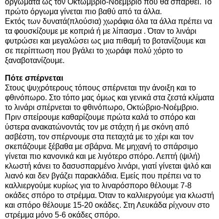
οργώματα ως τον Οκτώμβριο-Νοέμβριο που θα σπαρθεί. Το
πρώτο όργωμα γίνεται πιο βαθύ από τα άλλα.
Εκτός των δυνατά(πλούσια) χωράφια όλα τα άλλα πρέπει να
τα φουσκίζουμε με κοπριά ή με λίπασμα . Όταν το λινάρι
φυτρώσει και μεγαλώσει ως μια πιθαμή το βοτανίζουμε και
σε περίπτωση που βγάλει το χωράφι πολύ χόρτο το
ξαναβοτανίζουμε.
Πότε σπέρνεται
Στους ψυχρότερους τόπους σπέρνεται την άνοιξη και το
φθινόπωρο. Στο τόπο μας όμως και γενικά στα ζεστά κλίματα
το λινάρι σπέρνεται το φθινόπωρο, Οκτώβριο-Νοέμβριο.
Πριν σπείρουμε καθαρίζουμε πρώτα καλά το σπόρο και
ύστερα ανακατώνοντάς τον με στάχτη ή με σκόνη από
ασβέστη, τον σπέρνουμε στα πεταχτά με το χέρι και τον
σκεπάζουμε ξέβαθα με σβάρνα. Με μηχανή το σπάρσιμο
γίνεται πιο κανονικά και με λιγότερο σπόρο. Λεπτή (ψιλή)
κλωστή κάνει το δασυσπαρμένο λινάρι, γιατί γίνεται ψιλό και
λιανό και δεν βγάζει παρακλάδια. Εμείς που πρέπει να το
καλλιεργούμε κυρίως για το λιναρόσπορο θέλουμε 7-8
οκάδες σπόρο το στρέμμα. Όταν το καλλιεργούμε για κλωστή
και σπόρο θέλουμε 15-20 οκάδες. Στη Λευκάδα ρίχνουν στο
στρέμμα μόνο 5-6 οκάδες σπόρο.