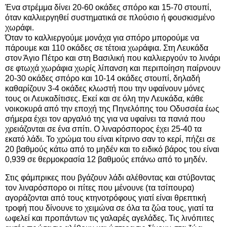
Ένα στρέμμα δίνει 20-60 οκάδες σπόρο και 15-70 στουπί,
όταν καλλιεργηθεί συστηματικά σε πλούσιο ή φουσκισμένο
χωράφι.
Όταν το καλλιεργούμε μονάχα για σπόρο μπορούμε να
πάρουμε και 110 οκάδες σε τέτοια χωράφια. Στη Λευκάδα
στον Άγιο Πέτρο και στη Βασιλική που καλλιεργούν το λινάρι
σε φτωχά χωράφια χωρίς λίπανση και περιποίηση παίρνουν
20-30 οκάδες σπόρο και 10-14 οκάδες στουπί, δηλαδή
καθαρίζουν 3-4 οκάδες κλωστή που την υφαίνουν μόνες
τους οι Λευκαδίτισες. Εκεί και σε όλη την Λευκάδα, κάθε
νοικοκυρά από την εποχή της Πηνελόπης του Οδυσσέα έως
σήμερα έχει τον αργαλιό της για να υφαίνει τα πανιά που
χρειάζονται σε ένα σπίτι. Ο λιναρόσπορος έχει 25-40 τα
εκατό λάδι. Το χρώμα του είναι κίτρινο σαν το κερί, πήζει σε
20 βαθμούς κάτω από το μηδέν και το ειδικό βάρος του είναι
0,939 σε θερμοκρασία 12 βαθμούς επάνω από το μηδέν.
Στις φάμπρικες που βγάζουν λάδι αλέθοντας και στύβοντας
τον λιναρόσπορο οι πίτες που μένουνε (τα τσίπουρα)
αγοράζονται από τους κτηνοτρόφους γιατί είναι θρεπτική
τροφή που δίνουνε το χειμώνα σε όλα τα ζώα τους, γιατί τα
ωφελεί και προπάντων τις γαλαρές αγελάδες. Τις λινόπιτες