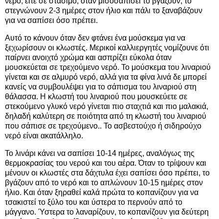
νερό, είτε σε στάσιμο, όταν μισοσαπίσει το βγάζουν, το
στεγνώνουν 2-3 ημέρες στον ήλιο και πάλι το ξαναβάζουν
για να σαπίσει όσο πρέπει.
Αυτό το κάνουν όταν δεν φτάνει ένα μούσκεμα για να
ξεχωρίσουν οι κλωστές. Μερικοί καλλιεργητές νομίζουνε ότι
παίρνει ανοιχτό χρώμα και ασπρίζει εύκολα όταν
μουσκεύεται σε τρεχούμενο νερό. Το μούσκεμα του λιναριού
γίνεται και σε αλμυρό νερό, αλλά για τα φίνα λινά δε μπορεί
κανείς να συμβουλέψει για το σάπισμα του λιναριού στη
θάλασσα. Η κλωστή του λιναριού που μουσκεύετε σε
στεκούμενο γλυκό νερό γίνεται πιο σταχτιά και πιο μαλακιά,
δηλαδή καλύτερη σε ποιότητα από τη κλωστή του λιναριού
που σάπισε σε τρεχούμενο.. Το ασβεστούχο ή σιδηρούχο
νερό είναι ακατάλληλο.
Το λινάρι κάνει να σαπίσει 10-14 ημέρες, αναλόγως της
θερμοκρασίας του νερού και του αέρα. Όταν το τρίψουν και
μένουν οι κλωστές στα δάχτυλα έχει σαπίσει όσο πρέπει, το
βγάζουν από το νερό και το απλώνουν 10-15 ημέρες στον
ήλιο. Και όταν ξηραθεί καλά πρώτα το κοπανίζουν για να
τσακιστεί το ξύλο του και ύστερα το περνούν από το
μάγγανο. Ύστερα το λαναρίζουν, το κοπανίζουν για δεύτερη