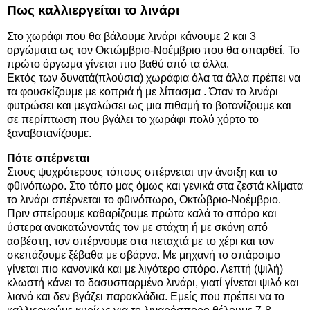
Πως καλλιεργείται το λινάρι
Στο χωράφι που θα βάλουμε λινάρι κάνουμε 2 και 3
οργώματα ως τον Οκτώμβριο-Νοέμβριο που θα σπαρθεί. Το
πρώτο όργωμα γίνεται πιο βαθύ από τα άλλα.
Εκτός των δυνατά(πλούσια) χωράφια όλα τα άλλα πρέπει να
τα φουσκίζουμε με κοπριά ή με λίπασμα . Όταν το λινάρι
φυτρώσει και μεγαλώσει ως μια πιθαμή το βοτανίζουμε και
σε περίπτωση που βγάλει το χωράφι πολύ χόρτο το
ξαναβοτανίζουμε.
Πότε σπέρνεται
Στους ψυχρότερους τόπους σπέρνεται την άνοιξη και το
φθινόπωρο. Στο τόπο μας όμως και γενικά στα ζεστά κλίματα
το λινάρι σπέρνεται το φθινόπωρο, Οκτώβριο-Νοέμβριο.
Πριν σπείρουμε καθαρίζουμε πρώτα καλά το σπόρο και
ύστερα ανακατώνοντάς τον με στάχτη ή με σκόνη από
ασβέστη, τον σπέρνουμε στα πεταχτά με το χέρι και τον
σκεπάζουμε ξέβαθα με σβάρνα. Με μηχανή το σπάρσιμο
γίνεται πιο κανονικά και με λιγότερο σπόρο. Λεπτή (ψιλή)
κλωστή κάνει το δασυσπαρμένο λινάρι, γιατί γίνεται ψιλό και
λιανό και δεν βγάζει παρακλάδια. Εμείς που πρέπει να το