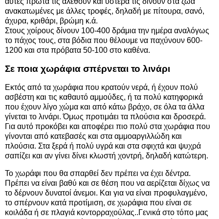
αυτές πρώτα τις αλέθουν και ύστερα τις δίνουν στα ζώα
ανακατωμένες με άλλες τροφές, δηλαδή με πίτουρα, σανό,
άχυρα, κριθάρι, βρώμη κ.ά.
Στους χοίρους δίνουν 100-400 δράμια την ημέρα αναλόγως
το πάχος τους, στα βόδια που θέλουμε να παχύνουν 600-
1200 και στα πρόβατα 50-100 στο καθένα.
Σε ποια χωράφια σπέρνεται το λινάρι
Εκτός από τα χωράφια που κρατούν νερά, ή έχουν πολύ
ασβέστη και τις καθαυτό αμμούδες, ή τα πολύ κατηφορικά
που έχουν λίγο χώμα και από κάτω βράχο, σε όλα τα άλλα
γίνεται το λινάρι. Όμως προτιμάει τα πλούσια και δροσερά.
Για αυτό προκόβει και αποφέρει πιο πολύ στα χωράφια που
γίνονται από κατεβασές και στα αμμοαργιλλώδη και
πλούσια. Στα ξερά ή πολύ υγρά και στα σφιχτά και ψυχρά
σαπίζει και αν γίνει δίνει κλωστή χοντρή, δηλαδή κατώτερη.
Το χωράφι που θα σπαρθεί δεν πρέπει να έχει δέντρα.
Πρέπει να είναι βαθύ και σε θέση που να αερίζεται δίχως να
το δέρνουν δυνατοί άνεμοι. Και για να είναι προφυλαγμένο,
το σπέρνουν κατά προτίμιση, σε χωράφια που είναι σε
κοιλάδα ή σε πλαγιά κοντορραχούλας..Γενικά στο τόπο μας