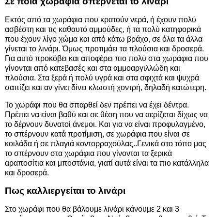
Σε ποια χωράφια σπέρνεται το λινάρι
Εκτός από τα χωράφια που κρατούν νερά, ή έχουν πολύ
ασβέστη και τις καθαυτό αμμούδες, ή τα πολύ κατηφορικά
που έχουν λίγο χώμα και από κάτω βράχο, σε όλα τα άλλα
γίνεται το λινάρι. Όμως προτιμάει τα πλούσια και δροσερά.
Για αυτό προκόβει και αποφέρει πιο πολύ στα χωράφια που
γίνονται από κατεβασές και στα αμμοαργιλλώδη και
πλούσια. Στα ξερά ή πολύ υγρά και στα σφιχτά και ψυχρά
σαπίζει και αν γίνει δίνει κλωστή χοντρή, δηλαδή κατώτερη.
Το χωράφι που θα σπαρθεί δεν πρέπει να έχει δέντρα.
Πρέπει να είναι βαθύ και σε θέση που να αερίζεται δίχως να
το δέρνουν δυνατοί άνεμοι. Και για να είναι προφυλαγμένο,
το σπέρνουν κατά προτίμιση, σε χωράφια που είναι σε
κοιλάδα ή σε πλαγιά κοντορραχούλας..Γενικά στο τόπο μας
το σπέρνουν στα χωράφια που γίνονται τα ξερικά
αραποσίτια και μποστάνια, γιατί αυτά είναι τα πιο κατάλληλα
και δροσερά.
Πως καλλιεργείται το λινάρι
Στο χωράφι που θα βάλουμε λινάρι κάνουμε 2 και 3