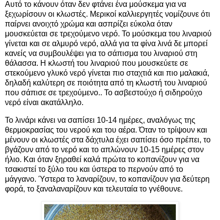
Αυτό το κάνουν όταν δεν φτάνει ένα μούσκεμα για να
ξεχωρίσουν οι κλωστές. Μερικοί καλλιεργητές νομίζουνε ότι
παίρνει ανοιχτό χρώμα και ασπρίζει εύκολα όταν
μουσκεύεται σε τρεχούμενο νερό. Το μούσκεμα του λιναριού
γίνεται και σε αλμυρό νερό, αλλά για τα φίνα λινά δε μπορεί
κανείς να συμβουλέψει για το σάπισμα του λιναριού στη
θάλασσα. Η κλωστή του λιναριού που μουσκεύετε σε
στεκούμενο γλυκό νερό γίνεται πιο σταχτιά και πιο μαλακιά,
δηλαδή καλύτερη σε ποιότητα από τη κλωστή του λιναριού
που σάπισε σε τρεχούμενο.. Το ασβεστούχο ή σιδηρούχο
νερό είναι ακατάλληλο.
Το λινάρι κάνει να σαπίσει 10-14 ημέρες, αναλόγως της
θερμοκρασίας του νερού και του αέρα. Όταν το τρίψουν και
μένουν οι κλωστές στα δάχτυλα έχει σαπίσει όσο πρέπει, το
βγάζουν από το νερό και το απλώνουν 10-15 ημέρες στον
ήλιο. Και όταν ξηραθεί καλά πρώτα το κοπανίζουν για να
τσακιστεί το ξύλο του και ύστερα το περνούν από το
μάγγανο. Ύστερα το λαναρίζουν, το κοπανίζουν για δεύτερη
φορά, το ξαναλαναρίζουν και τελευταία το γνέθουνε.