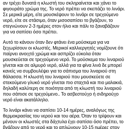
αν τρέχει δυνατά η κλωστή του σκληραίνεται και χάνει το
φιγουράτο χρώμα της. Το νερό πρέπει να σκεπάζει το λινάρι.
Σε μερικά μέρη, είτε μουσκέψουν το λινάρι σε τρεχούμενο
νερό, είτε σε στάσιμο, όταν μισοσαπίσει το βγάζουν, το
στεγνώνουν 2-3 ημέρες στον ήλιο και πάλι το ξαναβάζουν
για να σαπίσει όσο πρέπει.
Αυτό το κάνουν όταν δεν φτάνει ένα μούσκεμα για να
ξεχωρίσουν οι κλωστές. Μερικοί καλλιεργητές νομίζουνε ότι
παίρνει ανοιχτό χρώμα και ασπρίζει εύκολα όταν
μουσκεύεται σε τρεχούμενο νερό. Το μούσκεμα του λιναριού
γίνεται και σε αλμυρό νερό, αλλά για τα φίνα λινά δε μπορεί
κανείς να συμβουλέψει για το σάπισμα του λιναριού στη
θάλασσα. Η κλωστή του λιναριού που μουσκεύετε σε
στεκούμενο γλυκό νερό γίνεται πιο σταχτιά και πιο μαλακιά,
δηλαδή καλύτερη σε ποιότητα από τη κλωστή του λιναριού
που σάπισε σε τρεχούμενο.. Το ασβεστούχο ή σιδηρούχο
νερό είναι ακατάλληλο.
Το λινάρι κάνει να σαπίσει 10-14 ημέρες, αναλόγως της
θερμοκρασίας του νερού και του αέρα. Όταν το τρίψουν και
μένουν οι κλωστές στα δάχτυλα έχει σαπίσει όσο πρέπει, το
βγάζουν από το νερό και το απλώνουν 10-15 ημέρες στον