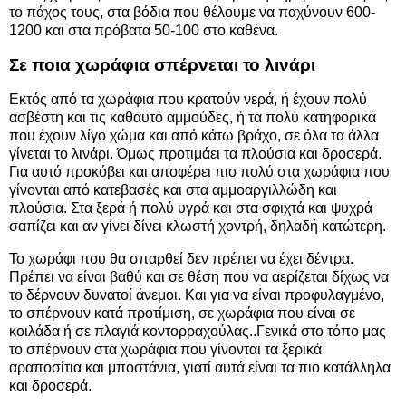
το πάχος τους, στα βόδια που θέλουμε να παχύνουν 600-
1200 και στα πρόβατα 50-100 στο καθένα.
Σε ποια χωράφια σπέρνεται το λινάρι
Εκτός από τα χωράφια που κρατούν νερά, ή έχουν πολύ
ασβέστη και τις καθαυτό αμμούδες, ή τα πολύ κατηφορικά
που έχουν λίγο χώμα και από κάτω βράχο, σε όλα τα άλλα
γίνεται το λινάρι. Όμως προτιμάει τα πλούσια και δροσερά.
Για αυτό προκόβει και αποφέρει πιο πολύ στα χωράφια που
γίνονται από κατεβασές και στα αμμοαργιλλώδη και
πλούσια. Στα ξερά ή πολύ υγρά και στα σφιχτά και ψυχρά
σαπίζει και αν γίνει δίνει κλωστή χοντρή, δηλαδή κατώτερη.
Το χωράφι που θα σπαρθεί δεν πρέπει να έχει δέντρα.
Πρέπει να είναι βαθύ και σε θέση που να αερίζεται δίχως να
το δέρνουν δυνατοί άνεμοι. Και για να είναι προφυλαγμένο,
το σπέρνουν κατά προτίμιση, σε χωράφια που είναι σε
κοιλάδα ή σε πλαγιά κοντορραχούλας..Γενικά στο τόπο μας
το σπέρνουν στα χωράφια που γίνονται τα ξερικά
αραποσίτια και μποστάνια, γιατί αυτά είναι τα πιο κατάλληλα
και δροσερά.