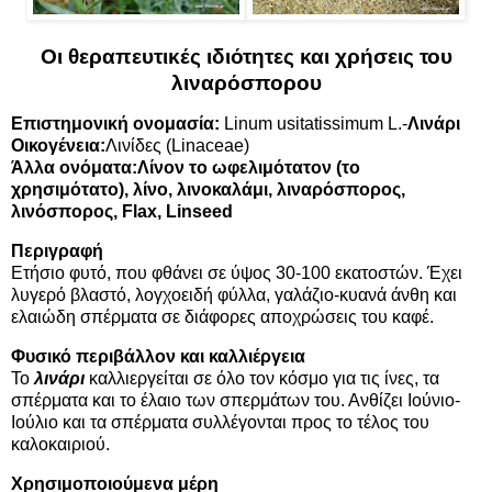
Οι θεραπευτικές ιδιότητες και χρήσεις του
λιναρόσπορου
Επιστημονική ονομασία:
Linum usitatissimum L.-
Λινάρι
Οικογένεια:
Λινίδες (Linaceae)
Άλλα ονόματα:Λίνον το ωφελιμότατον (το
χρησιμότατο), λίνο, λινοκαλάμι,
λιναρόσπορος
,
λινόσπορος, Flax, Linseed
Περιγραφή
Ετήσιο φυτό, που φθάνει σε ύψος 30-100 εκατοστών. Έχει
λυγερό βλαστό, λογχοειδή φύλλα, γαλάζιο-κυανά άνθη και
ελαιώδη σπέρματα σε διάφορες αποχρώσεις του καφέ.
Φυσικό περιβάλλον και καλλιέργεια
Το
λινάρι
καλλιεργείται σε όλο τον κόσμο για τις ίνες, τα
σπέρματα και το έλαιο των σπερμάτων του. Ανθίζει Ιούνιο-
Ιούλιο και τα σπέρματα συλλέγονται προς το τέλος του
καλοκαιριού.
Χρησιμοποιούμενα μέρη