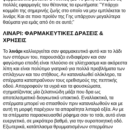
πολλές εφαρμογές του θέτοντας τα ερωτήματα: "Υπάρχει
κομμάτι της σημερινής ζωής στο οποίο να μην εμπλέκεται το
λινάρι; Και σε ποιο προϊόν της Γης υπάρχουν μεγαλύτερα
θαύματα για εμάς από ότι σε αυτό;"
ΛΙΝΑΡΙ: ΦΑΡΜΑΚΕΥΤΙΚΕΣ ΔΡΑΣΕΙΣ &
ΧΡΗΣΕΙΣ
Το
λινάρι
καλλιεργείται σαν φαρμακευτικό φυτό και το λάδι
των σπόρων του, παρουσιάζει ενδιαφέρον και σαν
φαγώσιμο επειδή είναι πλούσιο σε γλίσχρασμα και ακόρεστα
λίπη και είναι πολύτιμο γιατρικό για πολλά προβλήματα των
σπλάχνων και του στήθους. Αν καταναλωθεί ολόκληρο, τα
σπέρματα καταπραΰνουν τους ερεθισμούς της πεπτικής
οδού. Απορροφούν τα υγρά και τα φουσκώματα,
σχηματίζοντας μία ζελατινώδη μάζα που δρα ως
αποτελεσματικό διογκωτικό υπακτικό. Εναλλακτικά, τα
σπέρματα μπορεί να σπασθούν πριν καταναλωθούν και με
αυτή τη μορφή παρέχουν τα απαραίτητα λιπαρά οξέα. Αν με
τα σπέρματα παρασκευασθεί ρόφημα σαν το τσάι, αυτό είναι
ευεργετικό, σε μικρότερο βαθμό, για την ουροποιητική οδό.
Εξωτερικά, κατάπλασμα θρυμματισμένων σπερμάτων