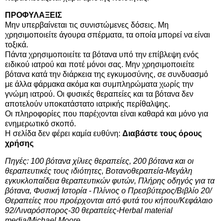
ΠΡΟΦΥΛΑΞΕΙΣ
Μην υπερβαίνεται τις συνιστώμενες δόσεις. Μη
χρησιμοποιείτε άγουρα σπέρματα, τα οποία μπορεί να είναι
τοξικά.
Πάντα χρησιμοποιείτε τα βότανα υπό την επίβλεψη ενός
ειδικού ιατρού και ποτέ μόνοι σας. Μην χρησιμοποιείτε
βότανα κατά την διάρκεια της εγκυμοσύνης, σε συνδυασμό
με άλλα φάρμακα ακόμα και συμπληρώματα χωρίς την
γνώμη ιατρού. Οι φυσικές θεραπείες και τα βότανα δεν
αποτελούν υποκατάστατο ιατρικής περίθαλψης.
Οι πληροφορίες που παρέχονται είναι καθαρά και μόνο για
ενημερωτικό σκοπό.
Η σελίδα δεν φέρει καμία ευθύνη:
Διαβάστε τους όρους
χρήσης
Πηγές: 100 βότανα χίλιες θεραπείες, 200 βότανα και οι
θεραπευτικές τους ιδιότητες, Βοτανοθεραπεία-Μεγάλη
εγκυκλοπαίδεια θεραπευτικών φυτών, Πλήρης οδηγός για τα
βότανα, Φυσική Ιστορία - Πλίνιος ο Πρεσβύτερος/Βιβλίο 20/
Θεραπείες που προέρχονται από φυτά του κήπου/Κεφάλαιο
92/Λιναρόσπορος-30 θεραπείες-Herbal material
media/Michael Moore.