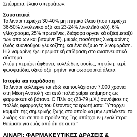
Σπέρματα, έλαιο σπερμάτων.
Σσυστατικά
Το λινάρι περιέχει 30-40% μη πτητικό έλαιο (που περιέχει
36-50% λινολενικό οξύ και 23-24% λινολεϊκό οξύ), 6%
γλίσχρασμα, 25% πρωτεΐνες, διάφορα οργανικά οξέα(μεταξύ
των οποίων και βιταμίνη F), μικρές ποσότητες λιναμαρίνης
(ενός κυανιούχου γλυκοζίτη), και ένα ένζυμο τη λινομαράση.
Η λιναμαρίνη έχει ηρεμιστική επίδραση στο αναπνευστικό
σύστημα.
Ακόμη περιέχει άφθονες κολλώδεις ουσίες, πηκτίνη, κερί,
φωσφατίδια, οξικό οξύ, ρητίνη και φωσφορικά άλατα.
Ιστορία και παράδοση
Το λινάρι καλλιεργείται εδώ και τουλάχιστον 7.000 χρόνια
στη Μέση Ανατολή και από παλιά χαίρει εκτίμησης ως
φαρμακευτικό βότανο. Ο Πλίνιος (23-79 μ.Χ.) συνόψισε τις
πολλές εφαρμογές του θέτοντας τα ερωτήματα: "Υπάρχει
κομμάτι της σημερινής ζωής στο οποίο να μην εμπλέκεται το
λινάρι; Και σε ποιο προϊόν της Γης υπάρχουν μεγαλύτερα
θαύματα για εμάς από ότι σε αυτό;"
ΛΙΝΑΡΙ: ΦΑΡΜΑΚΕΥΤΙΚΕΣ ΔΡΑΣΕΙΣ &