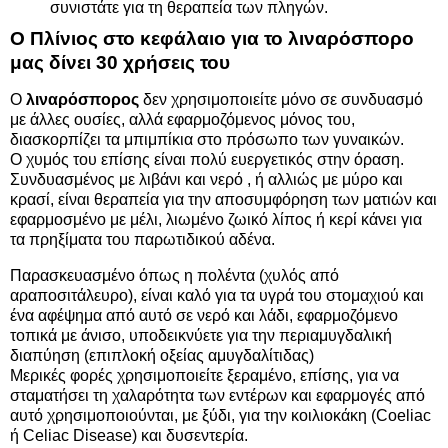
συνιστάτε για τη θεραπεία των πληγών.
Ο Πλίνιος στο κεφάλαιο για το λιναρόσπορο
μας δίνει 30 χρήσεις του
Ο
λιναρόσπορος
δεν χρησιμοποιείτε μόνο σε συνδυασμό
με άλλες ουσίες, αλλά εφαρμοζόμενος μόνος του,
διασκορπίζει τα μπιμπίκια στο πρόσωπο των γυναικών.
Ο χυμός του επίσης είναι πολύ ευεργετικός στην όραση.
Συνδυασμένος με λιβάνι και νερό , ή αλλιώς με μύρο και
κρασί, είναι θεραπεία για την αποσυμφόρηση των ματιών και
εφαρμοσμένο με μέλι, λιωμένο ζωικό λίπος ή κερί κάνει για
τα πρηξίματα του παρωτιδικού αδένα.
Παρασκευασμένο όπως η πολέντα (χυλός από
αραποσιτάλευρο), είναι καλό για τα υγρά του στομαχιού και
ένα αφέψημα από αυτό σε νερό και λάδι, εφαρμοζόμενο
τοπικά με άνισο, υποδεικνύετε για την περιαμυγδαλική
διαπύηση (επιπλοκή οξείας αμυγδαλίτιδας)
Μερικές φορές χρησιμοποιείτε ξεραμένο, επίσης, για να
σταματήσει τη χαλαρότητα των εντέρων και εφαρμογές από
αυτό χρησιμοποιούνται, με ξύδι, για την κοιλιοκάκη (Coeliac
ή Celiac Disease) και δυσεντερία.