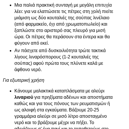
Μια παλιά πρακτική συνταγή με μεγάλη επιτυχία
λέει: για να ελαττώσετε τις πέτρες στη χολή πιείτε
μιάμιση ως δύο κουταλιές της σούπας λινέλαιο
(από φαρμακείο, όχι από χρωματοπωλείο) και
ξαπλώστε στο αριστερό σας πλευρό για μισή
ώρα. Οι πέτρες θα περάσουν στα έντερα και θα
φύγουν από εκεί.
Αν πάσχετε από δυσκοιλιότητα τρώτε τακτικά
λίγους λιναρόσπορους (1-2 κουταλιές της
σούπας) αφού πρώτα τους πλύνετε καλά με
άφθονο νερό.
Για εξωτερική χρήση
Κάνουμε μαλακτικά καταπλάσματα με αλεύρι
λιναριού
για πρηξίματα αδένων και αποστήματα
καθώς και για τους πόνους των ρευματισμών ή
ως αλοιφή στα εγκαύματα. Βάζουμε 20-25
γραμμάρια αλεύρι σε μισό λίτρο αποσταγμένο
νερό και το βράζουμε μέχρι να πήξει. Το
αδειάζουμε σ' ένα πανί και το τοποθετούμε στο