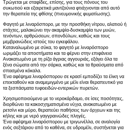
Τρώγεται με σταφίδες, επίσης, για τους πόνους του
συκωτιού και εξαιρετικά μαντζούνια φτιάχνονται από αυτό
την θεραπεία της φθίσης (πνευμονικής φυματίωσης).
Φαγητό με λιναρόσπορο, με την προσθήκη νίτρου, αλατιού ή
στάχτες, μαλακώνει την ακαμψία-δυσκαμψία των μυών,
τενόντων, αρθρώσεων, σπονδύλων, καθώς και τους
μεμβρανώδεις ιστούς του εγκεφάλου.
Καταναλωμένο με σύκα, το φαγητό με λιναρόσπορο
ωριμάζει τα αποστήματα και τα φέρνει στην επιφάνεια
Ανακατωμένο με τη ρίζα άγριας αγγουριάς, εξάγει όλα τα
ξένα σώματα από την σάρκα, καθώς και τα θραύσματα από
σπασμένα κόκαλα.
Ένα αφέψημα λιναρόσπορου σε κρασί εμποδίζει τα έλκη να
επεκταθούν και αναμεμιγμένο με μέλι είναι θεραπευτικό για
τα ξεσπάσματα τυφοειδών-εντερικών πυρετών.
Χρησιμοποιούμενο με το νεροκάρδαμο, σε ίσες ποσότητες,
διορθώνει τα κακοσχηματισμένα νύχια, ανακατωμένο με
ρετσίνι και μύρο, θεραπεύει παθήσεις των όρχεων και της
κήλης και με νερό γαγγραινώδες πληγές.
Ένα αφέψημα λιναρόσπορου με τριγωνέλλα, σε αναλογία
ενός
σεξτάριου
από το καθένα, σε υδρομέλι, συστήνεται για