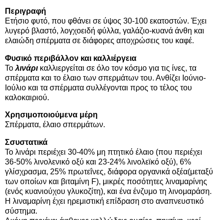
Περιγραφή
Ετήσιο φυτό, που φθάνει σε ύψος 30-100 εκατοστών. Έχει
λυγερό βλαστό, λογχοειδή φύλλα, γαλάζιο-κυανά άνθη και
ελαιώδη σπέρματα σε διάφορες αποχρώσεις του καφέ.
Φυσικό περιβάλλον και καλλιέργεια
Το
λινάρι
καλλιεργείται σε όλο τον κόσμο για τις ίνες, τα
σπέρματα και το έλαιο των σπερμάτων του. Ανθίζει Ιούνιο-
Ιούλιο και τα σπέρματα συλλέγονται προς το τέλος του
καλοκαιριού.
Χρησιμοποιούμενα μέρη
Σπέρματα, έλαιο σπερμάτων.
Σσυστατικά
Το λινάρι περιέχει 30-40% μη πτητικό έλαιο (που περιέχει
36-50% λινολενικό οξύ και 23-24% λινολεϊκό οξύ), 6%
γλίσχρασμα, 25% πρωτεΐνες, διάφορα οργανικά οξέα(μεταξύ
των οποίων και βιταμίνη F), μικρές ποσότητες λιναμαρίνης
(ενός κυανιούχου γλυκοζίτη), και ένα ένζυμο τη λινομαράση.
Η λιναμαρίνη έχει ηρεμιστική επίδραση στο αναπνευστικό
σύστημα.