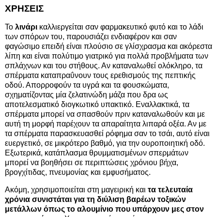
ΧΡΗΣΕΙΣ
Το
λινάρι
καλλιεργείται σαν φαρμακευτικό φυτό και το λάδι
των σπόρων του, παρουσιάζει ενδιαφέρον και σαν
φαγώσιμο επειδή είναι πλούσιο σε γλίσχρασμα και ακόρεστα
λίπη και είναι πολύτιμο γιατρικό για πολλά προβλήματα των
σπλάχνων και του στήθους. Αν καταναλωθεί ολόκληρο, τα
σπέρματα καταπραΰνουν τους ερεθισμούς της πεπτικής
οδού. Απορροφούν τα υγρά και τα φουσκώματα,
σχηματίζοντας μία ζελατινώδη μάζα που δρα ως
αποτελεσματικό διογκωτικό υπακτικό. Εναλλακτικά, τα
σπέρματα μπορεί να σπασθούν πριν καταναλωθούν και με
αυτή τη μορφή παρέχουν τα απαραίτητα λιπαρά οξέα. Αν με
τα σπέρματα παρασκευασθεί ρόφημα σαν το τσάι, αυτό είναι
ευεργετικό, σε μικρότερο βαθμό, για την ουροποιητική οδό.
Εξωτερικά, κατάπλασμα θρυμματισμένων σπερμάτων
μπορεί να βοηθήσει σε περιπτώσεις χρόνιου βήχα,
βρογχίτιδας, πνευμονίας και εμφυσήματος.
Ακόμη, χρησιμοποιείται στη μαγειρική και
τα τελευταία
χρόνια συνιστάται για τη διύλιση βαρέων τοξικών
μετάλλων όπως το αλουμίνιο που υπάρχουν μες στον