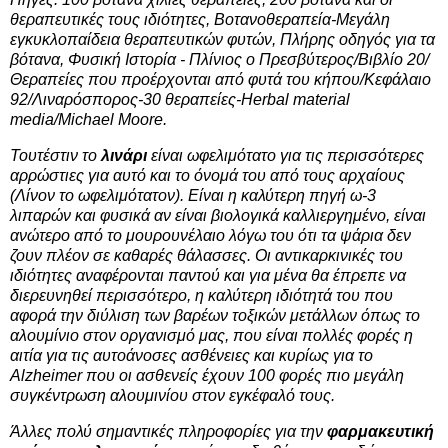
θεραπευτικές τους ιδιότητες, Βοτανοθεραπεία-Μεγάλη
εγκυκλοπαίδεια θεραπευτικών φυτών, Πλήρης οδηγός για τα
βότανα, Φυσική Ιστορία - Πλίνιος ο Πρεσβύτερος/Βιβλίο 20/
Θεραπείες που προέρχονται από φυτά του κήπου/Κεφάλαιο
92/Λιναρόσπορος-30 θεραπείες-Herbal material
media/Michael Moore.
Τουτέστιν το
λινάρι
είναι ωφελιμότατο για τις περισσότερες
αρρώστιες για αυτό και το όνομά του από τους αρχαίους
(Λίνον το ωφελιμότατον). Είναι η καλύτερη πηγή ω-3
λιπαρών και φυσικά αν είναι βιολογικά καλλιεργημένο, είναι
ανώτερο από το μουρουνέλαιο λόγω του ότι τα ψάρια δεν
ζουν πλέον σε καθαρές θάλασσες. Οι αντικαρκινικές του
ιδιότητες αναφέρονται παντού και για μένα θα έπρεπε να
διερευνηθεί περισσότερο, η καλύτερη ιδιότητά του που
αφορά την διύλιση των βαρέων τοξικών μετάλλων όπως το
αλουμίνιο στον οργανισμό μας, που είναι πολλές φορές η
αιτία για τις αυτοάνοσες ασθένειες και κυρίως για το
Alzheimer που οι ασθενείς έχουν 100 φορές πιο μεγάλη
συγκέντρωση αλουμινίου στον εγκέφαλό τους.
Άλλες πολύ σημαντικές πληροφορίες για την
φαρμακευτική