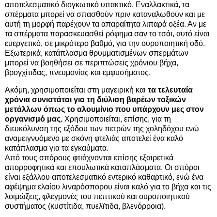
αποτελεσματικό διογκωτικό υπακτικό. Εναλλακτικά, τα
σπέρματα μπορεί να σπασθούν πριν καταναλωθούν και με
αυτή τη μορφή παρέχουν τα απαραίτητα λιπαρά οξέα. Αν με
τα σπέρματα παρασκευασθεί ρόφημα σαν το τσάι, αυτό είναι
ευεργετικό, σε μικρότερο βαθμό, για την ουροποιητική οδό.
Εξωτερικά, κατάπλασμα θρυμματισμένων σπερμάτων
μπορεί να βοηθήσει σε περιπτώσεις χρόνιου βήχα,
βρογχίτιδας, πνευμονίας και εμφυσήματος.
Ακόμη, χρησιμοποιείται στη μαγειρική και
τα τελευταία
χρόνια συνιστάται για τη διύλιση βαρέων τοξικών
μετάλλων όπως το αλουμίνιο που υπάρχουν μες στον
οργανισμό μας.
Χρησιμοποιείται, επίσης, για τη
διευκόλυνση της εξόδου των πετρών της χοληδόχου ενώ
αναμειγνυόμενο με σκόνη φτελιάς αποτελεί ένα καλό
κατάπλασμα για τα εγκαύματα.
Από τους σπόρους φτιάχνονται επίσης εξαιρετικά
απορροφητικά και επουλωτικά καταπλάσματα. Οι σπόροι
είναι εξάλλου αποτελεσματικό εντερικό καθαρτικό, ενώ ένα
αφέψημα ελαίου λιναρόσπορου είναι καλό για το βήχα και τις
λοιμώξεις, φλεγμονές του πεπτικού και ουροποιητικού
συστήματος (κυστίτιδα, πυελϊτιδα, βλενόρροια).