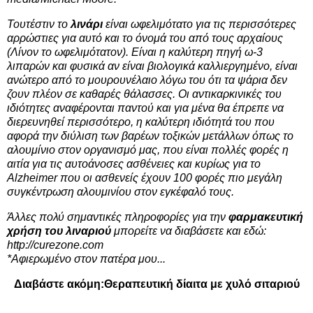
Τουτέστιν το
λινάρι
είναι ωφελιμότατο για τις περισσότερες
αρρώστιες για αυτό και το όνομά του από τους αρχαίους
(Λίνον το ωφελιμότατον). Είναι η καλύτερη πηγή ω-3
λιπαρών και φυσικά αν είναι βιολογικά καλλιεργημένο, είναι
ανώτερο από το μουρουνέλαιο λόγω του ότι τα ψάρια δεν
ζουν πλέον σε καθαρές θάλασσες. Οι αντικαρκινικές του
ιδιότητες αναφέρονται παντού και για μένα θα έπρεπε να
διερευνηθεί περισσότερο, η καλύτερη ιδιότητά του που
αφορά την διύλιση των βαρέων τοξικών μετάλλων όπως το
αλουμίνιο στον οργανισμό μας, που είναι πολλές φορές η
αιτία για τις αυτοάνοσες ασθένειες και κυρίως για το
Alzheimer που οι ασθενείς έχουν 100 φορές πιο μεγάλη
συγκέντρωση αλουμινίου στον εγκέφαλό τους.
Άλλες πολύ σημαντικές πληροφορίες για την
φαρμακευτική
χρήση του λιναριού
μπορείτε να διαβάσετε και εδώ:
http://curezone.com
*Αφιερωμένο στον πατέρα μου...
Διαβάστε ακόμη:
Θεραπευτική δίαιτα με χυλό σιταριού