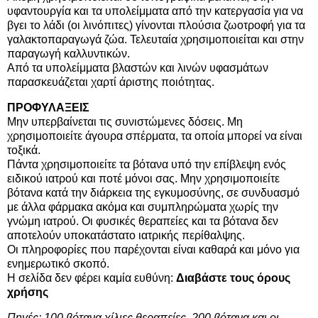
υφαντουργία και τα υπολείμματα από την κατεργασία για να
βγει το λάδι (οι λινόπιτες) γίνονται πλούσια ζωοτροφή για τα
γαλακτοπαραγωγά ζώα. Τελευταία χρησιμοποιείται και στην
παραγωγή καλλυντικών.
Από τα υπολείμματα βλαστών και λινών υφασμάτων
παρασκευάζεται χαρτί άριστης ποιότητας.
ΠΡΟΦΥΛΑΞΕΙΣ
Μην υπερβαίνεται τις συνιστώμενες δόσεις. Μη
χρησιμοποιείτε άγουρα σπέρματα, τα οποία μπορεί να είναι
τοξικά.
Πάντα χρησιμοποιείτε τα βότανα υπό την επίβλεψη ενός
ειδικού ιατρού και ποτέ μόνοι σας. Μην χρησιμοποιείτε
βότανα κατά την διάρκεια της εγκυμοσύνης, σε συνδυασμό
με άλλα φάρμακα ακόμα και συμπληρώματα χωρίς την
γνώμη ιατρού. Οι φυσικές θεραπείες και τα βότανα δεν
αποτελούν υποκατάστατο ιατρικής περίθαλψης.
Οι πληροφορίες που παρέχονται είναι καθαρά και μόνο για
ενημερωτικό σκοπό.
Η σελίδα δεν φέρει καμία ευθύνη:
Διαβάστε τους όρους
χρήσης
Πηγές: 100 βότανα χίλιες θεραπείες, 200 βότανα και οι