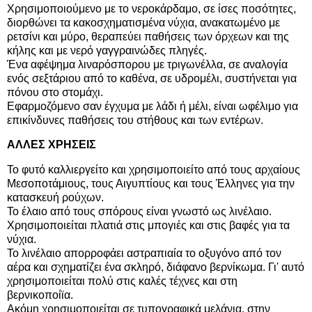
Χρησιμοποιούμενο με το νεροκάρδαμο, σε ίσες ποσότητες,
διορθώνει τα κακοσχηματισμένα νύχια, ανακατωμένο με
ρετσίνι και μύρο, θεραπεύει παθήσεις των όρχεων και της
κήλης και με νερό γαγγραινώδες πληγές.
Ένα αφέψημα λιναρόσπορου με τριγωνέλλα, σε αναλογία
ενός
σεξτάριου
από το καθένα, σε υδρομέλι, συστήνεται για
πόνου στο στομάχι.
Εφαρμοζόμενο σαν έγχυμα με λάδι ή μέλι, είναι ωφέλιμο για
επικίνδυνες παθήσεις του στήθους και των εντέρων.
ΑΛΛΕΣ ΧΡΗΣΕΙΣ
Το φυτό καλλιεργείτο και χρησιμοποιείτο από τους αρχαίους
Μεσοποτάμιους, τους Αιγυπτίους και τους Έλληνες για την
κατασκευή ρούχων.
Το έλαιο από τους σπόρους είναι γνωστό ως λινέλαιο.
Χρησιμοποιείται πλατιά στις μπογιές και στις βαφές για τα
νύχια.
Το λινέλαιο απορροφάει αστραπιαία το οξυγόνο από τον
αέρα και σχηματίζει ένα σκληρό, διάφανο βερνίκωμα. Γι' αυτό
χρησιμοποιείται πολύ στις καλές τέχνες και στη
βερνικοποίϊα.
Ακόμη χρησιμοποιείται σε τυπογραφικά μελάνια, στην