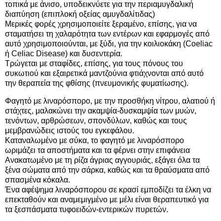
τοπικά με άνισο, υποδεικνύετε για την περιαμυγδαλική
διαπύηση (επιπλοκή οξείας αμυγδαλίτιδας)
Μερικές φορές χρησιμοποιείτε ξεραμένο, επίσης, για να
σταματήσει τη χαλαρότητα των εντέρων και εφαρμογές από
αυτό χρησιμοποιούνται, με ξύδι, για την κοιλιοκάκη (Coeliac
ή Celiac Disease) και δυσεντερία.
Τρώγεται με σταφίδες, επίσης, για τους πόνους του
συκωτιού και εξαιρετικά μαντζούνια φτιάχνονται από αυτό
την θεραπεία της φθίσης (πνευμονικής φυματίωσης).
Φαγητό με λιναρόσπορο, με την προσθήκη νίτρου, αλατιού ή
στάχτες, μαλακώνει την ακαμψία-δυσκαμψία των μυών,
τενόντων, αρθρώσεων, σπονδύλων, καθώς και τους
μεμβρανώδεις ιστούς του εγκεφάλου.
Καταναλωμένο με σύκα, το φαγητό με λιναρόσπορο
ωριμάζει τα αποστήματα και τα φέρνει στην επιφάνεια
Ανακατωμένο με τη ρίζα άγριας αγγουριάς, εξάγει όλα τα
ξένα σώματα από την σάρκα, καθώς και τα θραύσματα από
σπασμένα κόκαλα.
Ένα αφέψημα λιναρόσπορου σε κρασί εμποδίζει τα έλκη να
επεκταθούν και αναμεμιγμένο με μέλι είναι θεραπευτικό για
τα ξεσπάσματα τυφοειδών-εντερικών πυρετών.