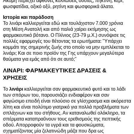
Ακόμη περιέχει άφθονες κολλώδεις ουσίες, πηκτίνη, κερί,
φωσφατίδια, οξικό οξύ, ρητίνη και φωσφορικά άλατα.
Ιστορία και παράδοση
Το λινάρι καλλιεργείται εδώ και τουλάχιστον 7.000 χρόνια
στη Μέση Ανατολή και από παλιά χαίρει εκτίμησης ως
φαρμακευτικό βότανο. Ο Πλίνιος (23-79 μ.Χ.) συνόψισε τις
πολλές εφαρμογές του θέτοντας τα ερωτήματα: "Υπάρχει
κομμάτι της σημερινής ζωής στο οποίο να μην εμπλέκεται το
λινάρι; Και σε ποιο προϊόν της Γης υπάρχουν μεγαλύτερα
θαύματα για εμάς από ότι σε αυτό;"
ΛΙΝΑΡΙ: ΦΑΡΜΑΚΕΥΤΙΚΕΣ ΔΡΑΣΕΙΣ &
ΧΡΗΣΕΙΣ
Το
λινάρι
καλλιεργείται σαν φαρμακευτικό φυτό και το λάδι
των σπόρων του, παρουσιάζει ενδιαφέρον και σαν
φαγώσιμο επειδή είναι πλούσιο σε γλίσχρασμα και ακόρεστα
λίπη και είναι πολύτιμο γιατρικό για πολλά προβλήματα των
σπλάχνων και του στήθους. Αν καταναλωθεί ολόκληρο, τα
σπέρματα καταπραΰνουν τους ερεθισμούς της πεπτικής
οδού. Απορροφούν τα υγρά και τα φουσκώματα,
σχηματίζοντας μία ζελατινώδη μάζα που δρα ως