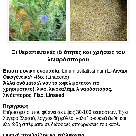
Οι θεραπευτικές ιδιότητες και χρήσεις του
λιναρόσπορου
Επιστημονική ονομασία:
Linum usitatissimum L.-
Λινάρι
Οικογένεια:
Λινίδες (Linaceae)
Άλλα ονόματα:Λίνον το ωφελιμότατον (το
χρησιμότατο), λίνο, λινοκαλάμι,
λιναρόσπορος
,
λινόσπορος, Flax, Linseed
Περιγραφή
Ετήσιο φυτό, που φθάνει σε ύψος 30-100 εκατοστών. Έχει
λυγερό βλαστό, λογχοειδή φύλλα, γαλάζιο-κυανά άνθη και
ελαιώδη σπέρματα σε διάφορες αποχρώσεις του καφέ.
Φυσικό περιβάλλον και καλλιέργεια