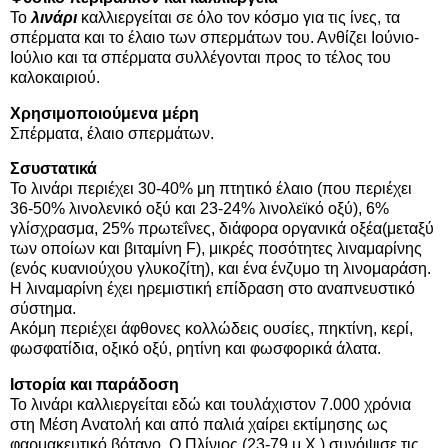
Το
λινάρι
καλλιεργείται σε όλο τον κόσμο για τις ίνες, τα
σπέρματα και το έλαιο των σπερμάτων του. Ανθίζει Ιούνιο-
Ιούλιο και τα σπέρματα συλλέγονται προς το τέλος του
καλοκαιριού.
Χρησιμοποιούμενα μέρη
Σπέρματα, έλαιο σπερμάτων.
Σσυστατικά
Το λινάρι περιέχει 30-40% μη πτητικό έλαιο (που περιέχει
36-50% λινολενικό οξύ και 23-24% λινολεϊκό οξύ), 6%
γλίσχρασμα, 25% πρωτεΐνες, διάφορα οργανικά οξέα(μεταξύ
των οποίων και βιταμίνη F), μικρές ποσότητες λιναμαρίνης
(ενός κυανιούχου γλυκοζίτη), και ένα ένζυμο τη λινομαράση.
Η λιναμαρίνη έχει ηρεμιστική επίδραση στο αναπνευστικό
σύστημα.
Ακόμη περιέχει άφθονες κολλώδεις ουσίες, πηκτίνη, κερί,
φωσφατίδια, οξικό οξύ, ρητίνη και φωσφορικά άλατα.
Ιστορία και παράδοση
Το λινάρι καλλιεργείται εδώ και τουλάχιστον 7.000 χρόνια
στη Μέση Ανατολή και από παλιά χαίρει εκτίμησης ως
φαρμακευτικό βότανο. Ο Πλίνιος (23-79 μ.Χ.) συνόψισε τις