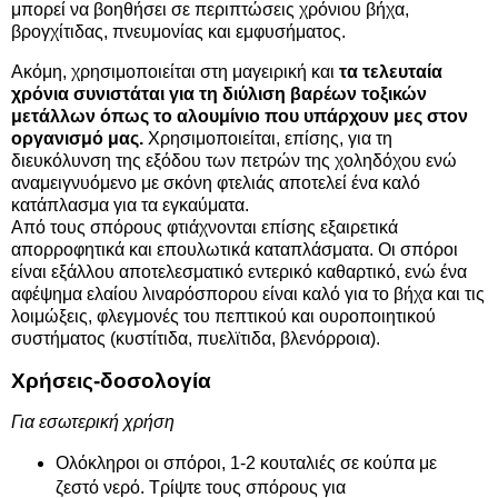
μπορεί να βοηθήσει σε περιπτώσεις χρόνιου βήχα,
βρογχίτιδας, πνευμονίας και εμφυσήματος.
Ακόμη, χρησιμοποιείται στη μαγειρική και
τα τελευταία
χρόνια συνιστάται για τη διύλιση βαρέων τοξικών
μετάλλων όπως το αλουμίνιο που υπάρχουν μες στον
οργανισμό μας.
Χρησιμοποιείται, επίσης, για τη
διευκόλυνση της εξόδου των πετρών της χοληδόχου ενώ
αναμειγνυόμενο με σκόνη φτελιάς αποτελεί ένα καλό
κατάπλασμα για τα εγκαύματα.
Από τους σπόρους φτιάχνονται επίσης εξαιρετικά
απορροφητικά και επουλωτικά καταπλάσματα. Οι σπόροι
είναι εξάλλου αποτελεσματικό εντερικό καθαρτικό, ενώ ένα
αφέψημα ελαίου λιναρόσπορου είναι καλό για το βήχα και τις
λοιμώξεις, φλεγμονές του πεπτικού και ουροποιητικού
συστήματος (κυστίτιδα, πυελϊτιδα, βλενόρροια).
Χρήσεις-δοσολογία
Για εσωτερική χρήση
Ολόκληροι οι σπόροι, 1-2 κουταλιές σε κούπα με
ζεστό νερό. Τρίψτε τους σπόρους για