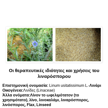
Οι θεραπευτικές ιδιότητες και χρήσεις του
λιναρόσπορου
Επιστημονική ονομασία:
Linum usitatissimum L.-
Λινάρι
Οικογένεια:
Λινίδες (Linaceae)
Άλλα ονόματα:Λίνον το ωφελιμότατον (το
χρησιμότατο), λίνο, λινοκαλάμι,
λιναρόσπορος
,
λινόσπορος, Flax, Linseed