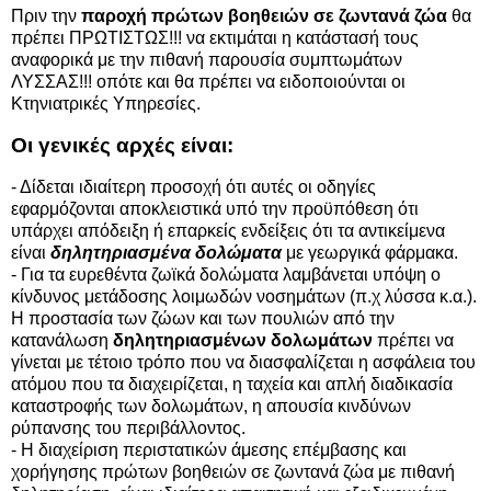
Πριν την
παροχή πρώτων βοηθειών σε ζωντανά ζώα
θα
πρέπει ΠΡΩΤΙΣΤΩΣ!!! να εκτιμάται η κατάστασή τους
αναφορικά με την πιθανή παρουσία συμπτωμάτων
ΛΥΣΣΑΣ!!! οπότε και θα πρέπει να ειδοποιούνται οι
Κτηνιατρικές Υπηρεσίες.
Οι γενικές αρχές είναι:
- Δίδεται ιδιαίτερη προσοχή ότι αυτές οι οδηγίες
εφαρμόζονται αποκλειστικά υπό την προϋπόθεση ότι
υπάρχει απόδειξη ή επαρκείς ενδείξεις ότι τα αντικείμενα
είναι
δηλητηριασμένα δολώματα
με γεωργικά φάρμακα.
- Για τα ευρεθέντα ζωϊκά δολώματα λαμβάνεται υπόψη ο
κίνδυνος μετάδοσης λοιμωδών νοσημάτων (π.χ λύσσα κ.α.).
Η προστασία των ζώων και των πουλιών από την
κατανάλωση
δηλητηριασμένων δολωμάτων
πρέπει να
γίνεται με τέτοιο τρόπο που να διασφαλίζεται η ασφάλεια του
ατόμου που τα διαχειρίζεται, η ταχεία και απλή διαδικασία
καταστροφής των δολωμάτων, η απουσία κινδύνων
ρύπανσης του περιβάλλοντος.
- Η διαχείριση περιστατικών άμεσης επέμβασης και
χορήγησης πρώτων βοηθειών σε ζωντανά ζώα με πιθανή