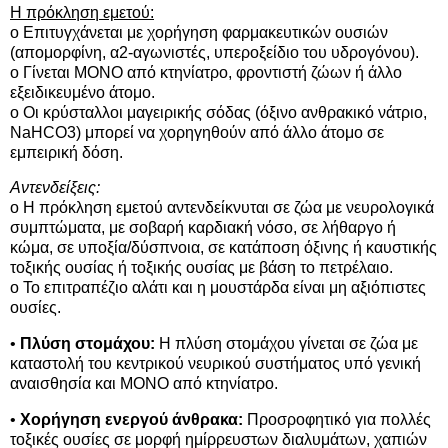
Η πρόκληση εμετού:
o Επιτυγχάνεται με χορήγηση φαρμακευτικών ουσιών
(απομορφίνη, α2-αγωνιστές, υπεροξείδιο του υδρογόνου).
o Γίνεται ΜΟΝΟ από κτηνίατρο, φροντιστή ζώων ή άλλο
εξειδικευμένο άτομο.
o Οι κρύσταλλοι μαγειρικής σόδας (όξινο ανθρακικό νάτριο,
NaHCO3) μπορεί να χορηγηθούν από άλλο άτομο σε
εμπειρική δόση.
Αντενδείξεις:
o Η πρόκληση εμετού αντενδείκνυται σε ζώα με νευρολογικά
συμπτώματα, με σοβαρή καρδιακή νόσο, σε λήθαργο ή
κώμα, σε υποξία/δύσπνοια, σε κατάποση όξινης ή καυστικής
τοξικής ουσίας ή τοξικής ουσίας με βάση το πετρέλαιο.
o Το επιτραπέζιο αλάτι και η μουστάρδα είναι μη αξιόπιστες
ουσίες.
•
Πλύση στομάχου:
Η πλύση στομάχου γίνεται σε ζώα με
καταστολή του κεντρικού νευρικού συστήματος υπό γενική
αναισθησία και ΜΟΝΟ από κτηνίατρο.
•
Χορήγηση ενεργού άνθρακα:
Προσροφητικό για πολλές
τοξικές ουσίες σε μορφή ημίρρευστων διαλυμάτων, χαπιών