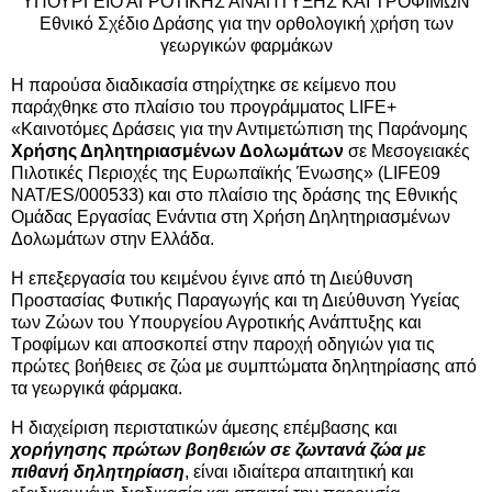
ΥΠΟΥΡΓΕΙΟ ΑΓΡΟΤΙΚΗΣ ΑΝΑΠΤΥΞΗΣ ΚΑΙ ΤΡΟΦΙΜΩΝ
Εθνικό Σχέδιο Δράσης για την ορθολογική χρήση των
γεωργικών φαρμάκων
Η παρούσα διαδικασία στηρίχτηκε σε κείμενο που
παράχθηκε στο πλαίσιο του προγράμματος LIFE+
«Καινοτόμες Δράσεις για την Αντιμετώπιση της Παράνομης
Χρήσης Δηλητηριασμένων Δολωμάτων
σε Μεσογειακές
Πιλοτικές Περιοχές της Ευρωπαϊκής Ένωσης» (LIFE09
NAT/ES/000533) και στο πλαίσιο της δράσης της Εθνικής
Ομάδας Εργασίας Ενάντια στη Χρήση Δηλητηριασμένων
Δολωμάτων στην Ελλάδα.
Η επεξεργασία του κειμένου έγινε από τη Διεύθυνση
Προστασίας Φυτικής Παραγωγής και τη Διεύθυνση Υγείας
των Ζώων του Υπουργείου Αγροτικής Ανάπτυξης και
Τροφίμων και αποσκοπεί στην παροχή οδηγιών για τις
πρώτες βοήθειες σε ζώα με συμπτώματα δηλητηρίασης από
τα γεωργικά φάρμακα.
Η διαχείριση περιστατικών άμεσης επέμβασης και
χορήγησης πρώτων βοηθειών σε ζωντανά ζώα με
πιθανή δηλητηρίαση
, είναι ιδιαίτερα απαιτητική και