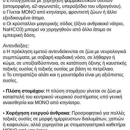
o Επιτυγχάνεται με χορήγηση φαρμακευτικών ουσιών
(απομορφίνη, α2-αγωνιστές, υπεροξείδιο του υδρογόνου).
o Γίνεται ΜΟΝΟ από κτηνίατρο, φροντιστή ζώων ή άλλο
εξειδικευμένο άτομο.
o Οι κρύσταλλοι μαγειρικής σόδας (όξινο ανθρακικό νάτριο,
NaHCO3) μπορεί να χορηγηθούν από άλλο άτομο σε
εμπειρική δόση.
Αντενδείξεις:
o Η πρόκληση εμετού αντενδείκνυται σε ζώα με νευρολογικά
συμπτώματα, με σοβαρή καρδιακή νόσο, σε λήθαργο ή
κώμα, σε υποξία/δύσπνοια, σε κατάποση όξινης ή καυστικής
τοξικής ουσίας ή τοξικής ουσίας με βάση το πετρέλαιο.
o Το επιτραπέζιο αλάτι και η μουστάρδα είναι μη αξιόπιστες
ουσίες.
•
Πλύση στομάχου:
Η πλύση στομάχου γίνεται σε ζώα με
καταστολή του κεντρικού νευρικού συστήματος υπό γενική
αναισθησία και ΜΟΝΟ από κτηνίατρο.
•
Χορήγηση ενεργού άνθρακα:
Προσροφητικό για πολλές
τοξικές ουσίες σε μορφή ημίρρευστων διαλυμάτων, χαπιών
ή καψουλών, αλλά χορηγείται με στοματογαστρικό καθετήρα