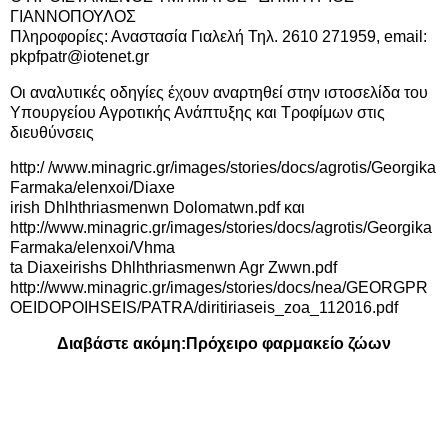
ΓΙΑΝΝΟΠΟΥΛΟΣ
Πληροφορίες: Αναστασία Γιαλελή Τηλ. 2610 271959, email:
pkpfpatr@iotenet.gr
Οι αναλυτικές οδηγίες έχουν αναρτηθεί στην ιστοσελίδα του
Υπουργείου Αγροτικής Ανάπτυξης και Τροφίμων στις
διευθύνσεις
http:/ /www.minagric.gr/images/stories/docs/agrotis/Georgika
Farmaka/elenxoi/Diaxe
irish Dhlhthriasmenwn Dolomatwn.pdf
και
http://www.minagric.gr/images/stories/docs/agrotis/Georgika
Farmaka/elenxoi/Vhma
ta Diaxeirishs Dhlhthriasmenwn Agr Zwwn.pdf
http://www.minagric.gr/images/stories/docs/nea/GEORGPR
OEIDOPOIHSEIS/PATRA/diritiriaseis_zoa_112016.pdf
Διαβάστε ακόμη:
Πρόχειρο φαρμακείο ζώων