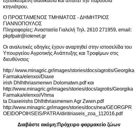
εξειδικευμένη διαδικασία και απαιτεί την παρουσία
κτηνιάτρου.
Ο ΠΡΟΙΣΤΑΜΕΝΟΣ ΤΜΗΜΑΤΟΣ - ΔΗΜΗΤΡΙΟΣ
ΓΙΑΝΝΟΠΟΥΛΟΣ
Πληροφορίες: Αναστασία Γιαλελή Τηλ. 2610 271959, email:
pkpfpatr@iotenet.gr
Οι αναλυτικές οδηγίες έχουν αναρτηθεί στην ιστοσελίδα του
Υπουργείου Αγροτικής Ανάπτυξης και Τροφίμων στις
διευθύνσεις
http:/ /www.minagric.gr/images/stories/docs/agrotis/Georgika
Farmaka/elenxoi/Diaxe
irish Dhlhthriasmenwn Dolomatwn.pdf
και
http://www.minagric.gr/images/stories/docs/agrotis/Georgika
Farmaka/elenxoi/Vhma
ta Diaxeirishs Dhlhthriasmenwn Agr Zwwn.pdf
http://www.minagric.gr/images/stories/docs/nea/GEORGPR
OEIDOPOIHSEIS/PATRA/diritiriaseis_zoa_112016.pdf
Διαβάστε ακόμη:
Πρόχειρο φαρμακείο ζώων