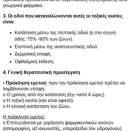
γεωργικά φάρμακα.
3. Οι οδοί που καταναλώνονται αυτές οι τοξικές ουσίες
είναι:
Κατάποση μέσω της πεπτικής οδού (η πιο συχνή
οδός: 75% -90% των ζώων).
Εισπνοή μέσω της αναπνευστικής οδού.
Δερματική επαφή.
Οφθαλμική έκθεση.
4. Γενική θεραπευτική προσέγγιση
•
Πρόκληση εμετού:
πριν την πρόκληση εμετού πρέπει να
λαμβάνονται υπόψη:
o Ο χρόνος από την κατάποση (όχι >από 4 ώρες).
o Η τοξική ουσία (εάν είναι εφικτό).
o Η κλινική κατάσταση του ζώου.
Η πρόκληση εμετού:
o Επιτυγχάνεται με χορήγηση φαρμακευτικών ουσιών
(απομορφίνη, α2-αγωνιστές, υπεροξείδιο του υδρογόνου).