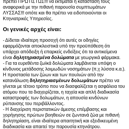
πρέπει ΠΡΩΤΙΣΤΩΣ!!! να εκτιμάται η κατάστασή τους
αναφορικά με την πιθανή παρουσία συμπτωμάτων
ΛΥΣΣΑΣ!!! οπότε και θα πρέπει να ειδοποιούνται οι
Κτηνιατρικές Υπηρεσίες.
Οι γενικές αρχές είναι:
- Δίδεται ιδιαίτερη προσοχή ότι αυτές οι οδηγίες
εφαρμόζονται αποκλειστικά υπό την προϋπόθεση ότι
υπάρχει απόδειξη ή επαρκείς ενδείξεις ότι τα αντικείμενα
είναι
δηλητηριασμένα δολώματα
με γεωργικά φάρμακα.
- Για τα ευρεθέντα ζωϊκά δολώματα λαμβάνεται υπόψη ο
κίνδυνος μετάδοσης λοιμωδών νοσημάτων (π.χ λύσσα κ.α.).
Η προστασία των ζώων και των πουλιών από την
κατανάλωση
δηλητηριασμένων δολωμάτων
πρέπει να
γίνεται με τέτοιο τρόπο που να διασφαλίζεται η ασφάλεια του
ατόμου που τα διαχειρίζεται, η ταχεία και απλή διαδικασία
καταστροφής των δολωμάτων, η απουσία κινδύνων
ρύπανσης του περιβάλλοντος.
- Η διαχείριση περιστατικών άμεσης επέμβασης και
χορήγησης πρώτων βοηθειών σε ζωντανά ζώα με πιθανή
δηλητηρίαση, είναι ιδιαίτερα απαιτητική και εξειδικευμένη
διαδικασία και απαιτεί την παρουσία κτηνιάτρου.