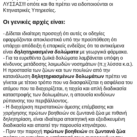
ΛΥΣΣΑΣ!!! οπότε και θα πρέπει να ειδοποιούνται οι
Κτηνιατρικές Υπηρεσίες.
Οι γενικές αρχές είναι:
- Δίδεται ιδιαίτερη προσοχή ότι αυτές οι οδηγίες
εφαρμόζονται αποκλειστικά υπό την προϋπόθεση ότι
υπάρχει απόδειξη ή επαρκείς ενδείξεις ότι τα αντικείμενα
είναι
δηλητηριασμένα δολώματα
με γεωργικά φάρμακα.
- Για τα ευρεθέντα ζωϊκά δολώματα λαμβάνεται υπόψη ο
κίνδυνος μετάδοσης λοιμωδών νοσημάτων (π.χ λύσσα κ.α.).
Η προστασία των ζώων και των πουλιών από την
κατανάλωση
δηλητηριασμένων δολωμάτων
πρέπει να
γίνεται με τέτοιο τρόπο που να διασφαλίζεται η ασφάλεια του
ατόμου που τα διαχειρίζεται, η ταχεία και απλή διαδικασία
καταστροφής των δολωμάτων, η απουσία κινδύνων
ρύπανσης του περιβάλλοντος.
- Η διαχείριση περιστατικών άμεσης επέμβασης και
χορήγησης πρώτων βοηθειών σε ζωντανά ζώα με πιθανή
δηλητηρίαση, είναι ιδιαίτερα απαιτητική και εξειδικευμένη
διαδικασία και απαιτεί την παρουσία κτηνιάτρου.
- Πριν την παροχή
πρώτων βοηθειών
σε
ζωντανά ζώα