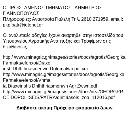
Ο ΠΡΟΙΣΤΑΜΕΝΟΣ ΤΜΗΜΑΤΟΣ - ΔΗΜΗΤΡΙΟΣ
ΓΙΑΝΝΟΠΟΥΛΟΣ
Πληροφορίες: Αναστασία Γιαλελή Τηλ. 2610 271959, email:
pkpfpatr@iotenet.gr
Οι αναλυτικές οδηγίες έχουν αναρτηθεί στην ιστοσελίδα του
Υπουργείου Αγροτικής Ανάπτυξης και Τροφίμων στις
διευθύνσεις
http:/ /www.minagric.gr/images/stories/docs/agrotis/Georgika
Farmaka/elenxoi/Diaxe
irish Dhlhthriasmenwn Dolomatwn.pdf
και
http://www.minagric.gr/images/stories/docs/agrotis/Georgika
Farmaka/elenxoi/Vhma
ta Diaxeirishs Dhlhthriasmenwn Agr Zwwn.pdf
http://www.minagric.gr/images/stories/docs/nea/GEORGPR
OEIDOPOIHSEIS/PATRA/diritiriaseis_zoa_112016.pdf
Διαβάστε ακόμη:
Πρόχειρο φαρμακείο ζώων