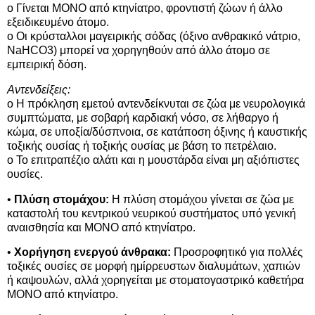
o Γίνεται ΜΟΝΟ από κτηνίατρο, φροντιστή ζώων ή άλλο
εξειδικευμένο άτομο.
o Οι κρύσταλλοι μαγειρικής σόδας (όξινο ανθρακικό νάτριο,
NaHCO3) μπορεί να χορηγηθούν από άλλο άτομο σε
εμπειρική δόση.
Αντενδείξεις:
o Η πρόκληση εμετού αντενδείκνυται σε ζώα με νευρολογικά
συμπτώματα, με σοβαρή καρδιακή νόσο, σε λήθαργο ή
κώμα, σε υποξία/δύσπνοια, σε κατάποση όξινης ή καυστικής
τοξικής ουσίας ή τοξικής ουσίας με βάση το πετρέλαιο.
o Το επιτραπέζιο αλάτι και η μουστάρδα είναι μη αξιόπιστες
ουσίες.
•
Πλύση στομάχου:
Η πλύση στομάχου γίνεται σε ζώα με
καταστολή του κεντρικού νευρικού συστήματος υπό γενική
αναισθησία και ΜΟΝΟ από κτηνίατρο.
•
Χορήγηση ενεργού άνθρακα:
Προσροφητικό για πολλές
τοξικές ουσίες σε μορφή ημίρρευστων διαλυμάτων, χαπιών
ή καψουλών, αλλά χορηγείται με στοματογαστρικό καθετήρα
ΜΟΝΟ από κτηνίατρο.