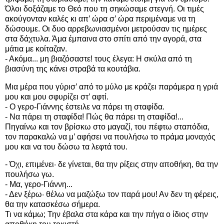
Όλοι δοξάζαμε το Θεό που τη σηκώσαμε στεγνή. Οι τιμές
ακούγονταν καλές κι απ’ ώρα σ’ ώρα περιμέναμε να τη
δώσουμε. Οι δυο αρρεβωνιασμένοι μετρούσαν τις ημέρες
στα δάχτυλα. Άμα έμπαινα στο σπίτι από την αγορά, στα
μάτια με κοίταζαν.
- Ακόμα... μη βιαζόσαστε! τους έλεγα: Η σκύλα από τη
βιασύνη της κάνει στραβά τα κουτάβια.
Μια μέρα που γύρισ’ από το μύλο με κράζει παράμερα η γριά
μου και μου σφυρίζει στ’ αφτί.
- Ο γερο-Γιάννης έστειλε να πάρει τη σταφίδα.
- Να πάρει τη σταφίδα! Πώς θα πάρει τη σταφίδα!...
Πηγαίνω και τον βρίσκω στο μαγαζί, του πέφτω σταπόδια,
τον παρακαλώ να μ’ αφήσει να πουλήσω το πράμα μοναχός
μου και να του δώσω τα λεφτά του.
- Όχι, επιμένει· δε γίνεται, θα την ρίξεις στην αποθήκη, θα την
πουλήσω γω.
- Μα, γερο-Γιάννη...
- Δεν ξέρω· θέλω να μαζώξω τον παρά μου! Αν δεν τη φέρεις,
θα την κατασκέσω σήμερα.
Τι να κάμω; Την έβαλα στα κάρα και την πήγα ο ίδιος στην