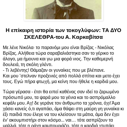
Η επίκαιρη ιστορία των τοκογλύφων: ΤΑ ΔΥΟ
ΣΚΕΛΕΘΡΑ-του Α. Καρκαβίτσα
Με λένε Νικόλα· το παρανόμι μου είναι Βρίζας - Νικόλας
Βρίζας. Αλήθεια τώρα σαραβαλιάστηκα σαν το γέρικο το
άλογο, μα ήμουνα και γω μια φορά νιος. Την καθεμερνή
δουλειά, τη σκόλη γλέντι.
- Τι λεβέντης! Θάμαζαν οι γυναίκες που με βλέπανε.
Και μου ’στελναν προξενιές από πολλά σπίτια και μετο έχει
τους. Εγώ πήρα φτωχή, μα κείνη που ήθελε η καρδιά μου.
Τώρα γέρασα - έτσι θα ειπεί καθένας σαν ιδεί το ζαρωμένο
πρόσωπό μου, τα ψαρά μου τα γένια και το ασπρόμαλλο
κεφάλι μου. Αχ! δε γεράνε τον άνθρωπο τα χρόνια, όχι! Άμα
χάσει κανείς ό,τι αγαπάει, άμα θάψει στη μαύρη γη γυναίκα κι
έξι παιδιά που έλεγε να του κλείσουν τα μάτια, άμα δεν έχει
έν’ ακουμπιστήρι στον κόσμο... ναι… τότε ασπρίζουν τα
μαλλιά, τότε η ράχη καμπουριάζει, τότε η καρδιά χτυπάει