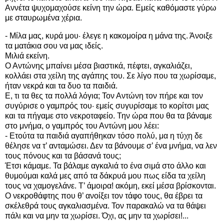
Αννέτα ψυχομαχούσε κείνη την ώρα. Εμείς καθόμαστε γύρω
με σταυρωμένα χέρια.
- Μίλα μας, κυρά μου· έλεγε η κακομοίρα η μάνα της. Άνοιξε
τα ματάκια σου να μας ιδείς.
Μιλιά εκείνη.
Ο Αντώνης μπαίνει μέσα βιαστικά, πέφτει, αγκαλιάζει,
κολλάει στα χείλη της αγάπης του. Σε λίγο που τα χωρίσαμε,
ήταν νεκρά και τα δυο τα παιδιά.
Ε, τι τα θες τα πολλά λόγια; Τον Αντώνη τον πήρε και τον
συγύρισε ο γαμπρός του· εμείς συγυρίσαμε το κορίτσι μας
και τα πήγαμε στο νεκροταφείο. Την ώρα που θα τα βάναμε
στο μνήμα, ο γαμπρός του Αντώνη μου λέει:
- Ετούτα τα παιδιά αγαπήθηκαν τόσο πολύ, μα η τύχη δε
θέλησε να τ’ ανταμώσει. Δεν τα βάνουμε σ’ ένα μνήμα, να λεν
τους πόνους και τα βάσανά τους;
Έτσι κάμαμε. Τα βάλαμε αγκαλιά το ένα σιμά στο άλλο και
θυμούμαι καλά μες από τα δάκρυά μου πως είδα τα χείλη
τους να χαμογελάνε. Τ’ άμοιρα! ακόμη, εκεί μέσα βρίσκονται.
Ο νεκροθάφτης που θ’ ανοίξει τον τάφο τους, θα έβρει τα
σκέλεθρά τους αγκαλιασμένα. Τον παρακαλώ να τα θάψει
πάλι και να μην τα χωρίσει. Όχι, ας μην τα χωρίσει!...