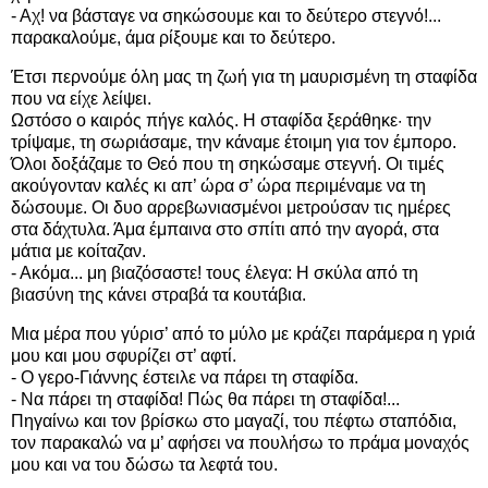
- Αχ! να βάσταγε να σηκώσουμε και το δεύτερο στεγνό!...
παρακαλούμε, άμα ρίξουμε και το δεύτερο.
Έτσι περνούμε όλη μας τη ζωή για τη μαυρισμένη τη σταφίδα
που να είχε λείψει.
Ωστόσο ο καιρός πήγε καλός. Η σταφίδα ξεράθηκε· την
τρίψαμε, τη σωριάσαμε, την κάναμε έτοιμη για τον έμπορο.
Όλοι δοξάζαμε το Θεό που τη σηκώσαμε στεγνή. Οι τιμές
ακούγονταν καλές κι απ’ ώρα σ’ ώρα περιμέναμε να τη
δώσουμε. Οι δυο αρρεβωνιασμένοι μετρούσαν τις ημέρες
στα δάχτυλα. Άμα έμπαινα στο σπίτι από την αγορά, στα
μάτια με κοίταζαν.
- Ακόμα... μη βιαζόσαστε! τους έλεγα: Η σκύλα από τη
βιασύνη της κάνει στραβά τα κουτάβια.
Μια μέρα που γύρισ’ από το μύλο με κράζει παράμερα η γριά
μου και μου σφυρίζει στ’ αφτί.
- Ο γερο-Γιάννης έστειλε να πάρει τη σταφίδα.
- Να πάρει τη σταφίδα! Πώς θα πάρει τη σταφίδα!...
Πηγαίνω και τον βρίσκω στο μαγαζί, του πέφτω σταπόδια,
τον παρακαλώ να μ’ αφήσει να πουλήσω το πράμα μοναχός
μου και να του δώσω τα λεφτά του.