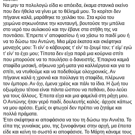
Να μην τα πολυλογώ είδα κι απόειδα, έκαμα στανικά εκείνο
που δεν ήθελα να γίνει με το θέλημά μου. Το κορίτσι δεν
πήγαινε καλά, μαράθηκε το χειλάκι του. Στα κρύα του
χειμώνα σηκωνότανε την κονταυγή, βουτούσε την μπόλια
στο νερό του αυλακιού και την έβανε στα στήθη της να
ποντιάσει. Έπρεπε ν’ αποφασίσω ή να χάσω το παιδί μου ή
να το δώσω του Αντώνη. Μια μέρα έκατσα και σκέφτηκα
μοναχός μου: Τι είν’ ο κάβουρας τ’ είν’ το ζουμί του; τ’ είμ’ εγώ
τ’ είν’ το έχει μου; Τίποτα δεν είχα παρά μια κούρνια σπίτι
που μπορούσε να το πουλήσει ο δανειστής. Έπαιρνα καμιά
σταφίδα μισακή, σήκωνα χρή-ματα για καλλιέργεια και για το
σπίτι, να ντυθούμε και να ποδεθούμε ολοχρονικίς. Αν
πήγαινε καλά η χρονιά και πούλαγα τη σταφίδα, πλέρωνα
τον έμπορο. Αν όχι, έμενα χρέος και πάλι τα ίδια. Η ζωή του
οξωμάχου τέτοια είναι πάντα ώσπου να πεθάνει, δου-λεύει
για τους άλλους. Έπειτα είχα και μια φαμελιά στη ράχη μου.
Ο Αντώνης ήταν γερό παιδί, δουλευτής καλός· άρχισε κάπως
να μου αρέσει. Εμείς οι φτωχοί δεν πρέπει να ζητάμε και
πολλά πράματα.
Έτσι σκέφτηκα κι αποφάσισα να του τη δώσω την Αννέτα. Το
είπα της γυναίκας μου, της ξυνοφάνηκε στην αρχή, μα έπειτα
είδε και κείνη το σωστό κι αποφάσισε. Το Μάρτη κάναμε τους