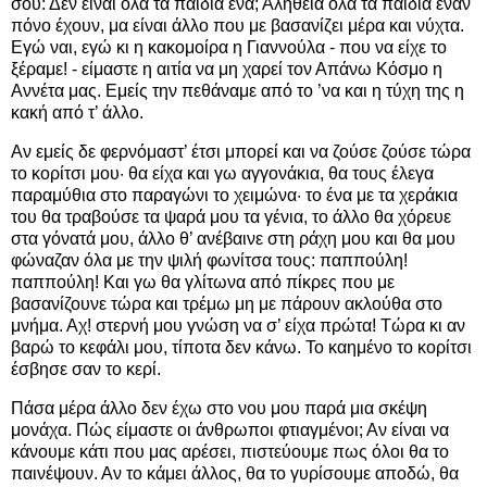
σου: Δεν είναι όλα τα παιδιά ένα; Αλήθεια όλα τα παιδιά έναν
πόνο έχουν, μα είναι άλλο που με βασανίζει μέρα και νύχτα.
Εγώ ναι, εγώ κι η κακομοίρα η Γιαννούλα - που να είχε το
ξέραμε! - είμαστε η αιτία να μη χαρεί τον Απάνω Κόσμο η
Αννέτα μας. Εμείς την πεθάναμε από το ’να και η τύχη της η
κακή από τ’ άλλο.
Αν εμείς δε φερνόμαστ’ έτσι μπορεί και να ζούσε ζούσε τώρα
το κορίτσι μου· θα είχα και γω αγγονάκια, θα τους έλεγα
παραμύθια στο παραγώνι το χειμώνα· το ένα με τα χεράκια
του θα τραβούσε τα ψαρά μου τα γένια, το άλλο θα χόρευε
στα γόνατά μου, άλλο θ’ ανέβαινε στη ράχη μου και θα μου
φώναζαν όλα με την ψιλή φωνίτσα τους: παππούλη!
παππούλη! Και γω θα γλίτωνα από πίκρες που με
βασανίζουνε τώρα και τρέμω μη με πάρουν ακλούθα στο
μνήμα. Αχ! στερνή μου γνώση να σ’ είχα πρώτα! Τώρα κι αν
βαρώ το κεφάλι μου, τίποτα δεν κάνω. Το καημένο το κορίτσι
έσβησε σαν το κερί.
Πάσα μέρα άλλο δεν έχω στο νου μου παρά μια σκέψη
μονάχα. Πώς είμαστε οι άνθρωποι φτιαγμένοι; Αν είναι να
κάνουμε κάτι που μας αρέσει, πιστεύουμε πως όλοι θα το
παινέψουν. Αν το κάμει άλλος, θα το γυρίσουμε αποδώ, θα