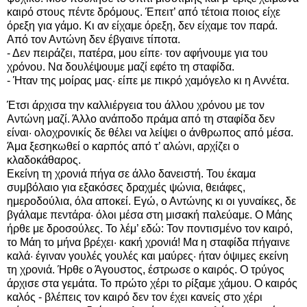
καιρό στους πέντε δρόμους. Έπειτ’ από τέτοια ποιος είχε
όρεξη για γάμο. Κι αν είχαμε όρεξη, δεν είχαμε τον παρά.
Από τον Αντώνη δεν έβγαινε τίποτα.
- Δεν πειράζει, πατέρα, μου είπε· τον αφήνουμε για του
χρόνου. Να δουλέψουμε μαζί εφέτο τη σταφίδα.
- Ήταν της μοίρας μας· είπε με πικρό χαμόγελο κι η Αννέτα.
Έτσι άρχισα την καλλιέργεια του άλλου χρόνου με τον
Αντώνη μαζί. Άλλο ανάποδο πράμα από τη σταφίδα δεν
είναι· ολοχρονικίς δε θέλει να λείψει ο άνθρωπος από μέσα.
Άμα ξεσηκωθεί ο καρπός από τ’ αλώνι, αρχίζει ο
κλαδοκάθαρος.
Εκείνη τη χρονιά πήγα σε άλλο δανειστή. Του έκαμα
συμβόλαιο για εξακόσες δραχμές ψώνια, θειάφες,
ημεροδούλια, όλα αποκεί. Εγώ, ο Αντώνης κι οι γυναίκες, δε
βγάλαμε πεντάρα· όλοι μέσα στη μισακή παλεύαμε. Ο Μάης
ήρθε με δροσούλες. Το λέμ’ εδώ: Τον ποντισμένο τον καιρό,
το Μάη το μήνα βρέχει· κακή χρονιά! Μα η σταφίδα πήγαινε
καλά· έγιναν γουλές γουλές και μαύρες· ήταν όψιμες εκείνη
τη χρονιά. Ήρθε ο Άγουστος, έστρωσε ο καιρός. Ο τρύγος
άρχισε στα γεμάτα. Το πρώτο χέρι το ρίξαμε χάμου. Ο καιρός
καλός - βλέπεις τον καιρό δεν τον έχει κανείς στο χέρι