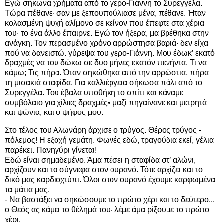
Εγώ σήκωνα χρήματα από το γερο-Γιάννη το Συρεγγέλα.
Τώρα πέθανε· σαν με ξεπουπούλιασε μένα, πέθανε. Ήταν
κολασμένη ψυχή αλίμονο σε κείνον που έπεφτε στα χέρια
του· το ένα άλλο έπαιρνε. Εγώ τον ήξερα, μα βρέθηκα στην
ανάγκη. Τον περασμένο χρόνο αρρώστησα βαριά· δεν είχα
πού να δανειστώ, γύρεψα του γερο-Γιάννη. Μου έδωκ’ εκατό
δραχμές να του δώκω σε δυο μήνες εκατόν πενήντα. Τι να
κάμω; Τις πήρα. Όταν σηκώθηκα από την αρρώστια, πήρα
τη μισακιά σταφίδα. Για καλλιέργεια σήκωσα πάλι από το
Συρεγγέλα. Του έβαλα υποθήκη το σπίτι και κάναμε
συμβόλαιο για χίλιες δραχμές• μαζί πηγαίνανε και μετρητά
και ψώνια, και ο ψήφος μου.
Στο τέλος του Αλωνάρη άρχισε ο τρύγος. Θέρος τρύγος -
πόλεμος! Η εξοχή γεμάτη. Φωνές εδώ, τραγούδια εκεί, γέλια
παρέκει. Πανηγύρι γίνεται!
Εδώ είναι σημαδεμένο. Άμα πέσει η σταφίδα στ’ αλώνι,
αρχίζουν και τα σύγνεφα στον ουρανό. Τότε αρχίζει και το
δικό μας καρδιοχτύπι. Όλοι στον ουρανό έχουμε καρφωμένα
τα μάτια μας.
- Να βαστάξει να σηκώσουμε το πρώτο χέρι και το δεύτερο...
ο Θεός ας κάμει το θέλημά του· λέμε άμα ρίξουμε το πρώτο
χέρι.