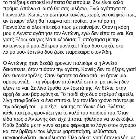
το παίζουμε αποκεί κι έπειτα θα ειπούμε: δεν είναι καλό
πράμα. Απάνω σ’ αυτό θα σας μιλήσω. Εγώ αγάπησα τη
Γιαννούλα. Χωρίς να ρωτήσω κανένα, χωρίς να σκεφτώ πως
αν έπαιρν’ άλλη θα ’παιρνα και προίκα, την πήρα τη
Γιαννούλα κι όλοι πίστεψα πως με παίνεψαν. Όταν η κόρη
μου η Αννέτα αγάπησε τον Αντώνη, εγώ δεν είπα το ναι. Και
γιατί; Ξέρω και γω; Μα τι κέρδισα; Τι απόχτησα με την
κακογνωμιά μου: Δάκρυα μονάχα. Πήρα δυο ψυχές στο
λαιμό μου· έστειλα δυο ζωές παράκαιρα στον Άδη.
Ο Αντώνης ήταν δεκάξι χρονών παλικάρι κι η Αννέτα
δεκαπέντε, όταν πιάσαν την αγάπη. Κανείς δεν το ήξερε, γιατί
δεν έκαναν τρέλες. Όταν έφτασε τα δεκαφτά - κι ήτανε μια
ομορφονιά!... - τη γύρεψαν από καλά σπίτια, μα εκείνη δεν
έλεγε το ναι. Σε λίγο έμαθα τον έρωτά της. Αν θέλτε, στην
αρχή δε μου βαρυφάνηκε. Το παιδί είχε δυο στρέματ’ αμπέλι,
λίγη σταφιδούλα κι ένα σπιτάκι. Μα τον ίδιο χρόνο πάντρεψε
την αδερφή του - μια είχε - και της τα ’δωκε όλα. Βλέπεις
κάθε πατέρας φροντίζει για το καλό του παιδιού του. Όταν
είδα πως ο Αντώνης δεν είχε τίποτα, ηθέλησα να το ξεκόψω.
Κάθε βράδυ με τη γυναίκα μου φέρναμε το λόγο στον άγουρο
και τον βρίζαμε· τον λέγαμε χαρτοπαίχτη, μεθύστακα,
μαχαιροβγάλτη, ψωμόλυσσα. Όλα άδικα, γιατί ήταν καλός, με