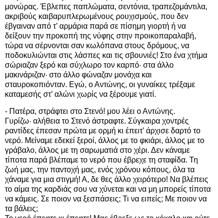
μονώρας. Έβλεπες παπλώματα, σεντόνια, τραπεζομάντιλα,
ακριβούς καιβαρυπλερωμένους ρουχισμούς, που δεν
έβγαιναν από τ’ αρμάρια παρά σε πίσημη γιορτή ή να
δείξουν την προκοπή της νύφης στην προικοπαραλαβή,
τώρα να σέρνονται σαν κωλόπανα στους δρόμους, να
ποδοκυλιώνται στις λάσπες και τις σβουνιές! Στο ένα χτήμα
σώριαζαν ξερό και σύχλωρο τον καρπό· στα άλλο
μακινάριζαν· στο άλλο φώναζαν μονάχα και
σταυροκοπιόνταν. Εγώ, ο Αντώνης, οι γυναίκες τρέξαμε
καταμεσής στ’ αλώνι χωρίς να ξέρουμε γιατί.
- Πατέρα, στράφτει στο Στενό! μου λέει ο Αντώνης.
Γυρίζω· αλήθεια το Στενό άστραφτε. Σύγκαιρα χοντρές
ραντίδες έπεσαν πρώτα με ορμή κι έπειτ’ άρχισε δαρτό το
νερό. Μείναμε εδεκεί ξεροί, άλλος με το φκιάρι, άλλος με το
γράβαλο, άλλος με τη σαρωματιά στο χέρι. Δεν κάναμε
τίποτα παρά βλέπαμε το νερό που έβρεχε τη σταφίδα. Τη
ζωή μας, την παντοχή μας, ενός χρόνου κόπους, όλα τα
χάναμε για μια στιγμή! Α, δε θες άλλο χειρότερο! Να βλέπεις
το αίμα της καρδιάς σου να χύνεται και να μη μπορείς τίποτα
να κάμεις. Σε ποιον να ξεσπάσεις; Τι να ειπείς; Με ποιον να
τα βάλεις;