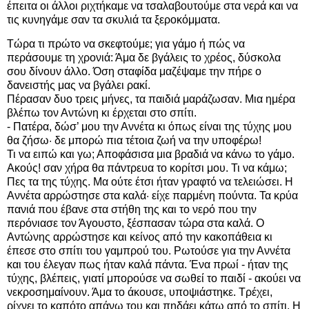
έπειτα οι άλλοι ριχτήκαμε να τσαλαβουτούμε στα νερά και να
τις κυνηγάμε σαν τα σκυλιά τα ξεροκόμματα.
Τώρα τι πρώτο να σκεφτούμε; για γάμο ή πώς να
περάσουμε τη χρονιά: Άμα δε βγάλεις το χρέος, δύσκολα
σου δίνουν άλλο. Όση σταφίδα μαζέψαμε την πήρε ο
δανειστής μας να βγάλει ρακί.
Πέρασαν δυο τρεις μήνες, τα παιδιά μαράζωσαν. Μια ημέρα
βλέπω τον Αντώνη κι έρχεται στο σπίτι.
- Πατέρα, δώσ’ μου την Αννέτα κι όπως είναι της τύχης μου
θα ζήσω· δε μπορώ πια τέτοια ζωή να την υποφέρω!
Τι να ειπώ και γω; Αποφάσισα μια βραδιά να κάνω το γάμο.
Ακούς! σαν χήρα θα πάντρευα το κορίτσι μου. Τι να κάμω;
Πες τα της τύχης. Μα ούτε έτσι ήταν γραφτό να τελειώσει. Η
Αννέτα αρρώστησε στα καλά· είχε παρμένη πούντα. Τα κρύα
πανιά που έβανε στα στήθη της και το νερό που την
περόνιασε τον Άγουστο, ξέσπασαν τώρα στα καλά. Ο
Αντώνης αρρώστησε και κείνος από την κακοπάθεια κι
έπεσε στο σπίτι του γαμπρού του. Ρωτούσε για την Αννέτα
και του έλεγαν πως ήταν καλά πάντα. Ένα πρωί - ήταν της
τύχης, βλέπεις, γιατί μπορούσε να σωθεί το παιδί - ακούει να
νεκροσημαίνουν. Άμα το άκουσε, υποψιάστηκε. Τρέχει,
ρίχνει το καπότο απάνω του και πηδάει κάτω από το σπίτι. Η