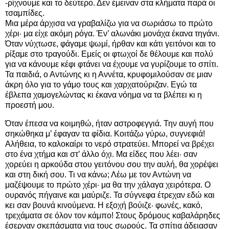
-ρίχνουμε και το δεύτερο. Δεν έμειναν στα κλήματα παρά οι
τσαμπίδες.
Μια μέρα άρχισα να γραβαλίζω για να σωριάσω το πρώτο
χέρι· μα είχε ακόμη ρόγα. Έν’ αλωνάκι μονάχα έκανα τηγάνι.
Όταν νύχτωσε, φάγαμε ψωμί, ήρθαν και κάτι γειτόνοι και το
ρίξαμε στο τραγούδι. Εμείς οι φτωχοί δε θέλουμε και πολύ
για να κάνουμε κέφι φτάνει να έχουμε να γυρίζουμε το σπίτι.
Τα παιδιά, ο Αντώνης κι η Αννέτα, κρυφομιλούσαν σε μιαν
άκρη όλο για το γάμο τους και χαρχατούριζαν. Εγώ τα
έβλεπα χαμογελώντας κι έκανα νόημα να τα βλέπει κι η
προεστή μου.
Όταν έπεσα να κοιμηθώ, ήταν αστροφεγγιά. Την αυγή που
σηκώθηκα μ’ έφαγαν τα φίδια. Κοιτάζω γύρω, συγνεφιά!
Αλήθεια, το καλοκαίρι το νερό στρατεύει. Μπορεί να βρέχει
στο ένα χτήμα και στ’ άλλο όχι. Μα είδες που λέει· σαν
χορεύει η αρκούδα στου γειτόνου σου την αυλή, θα χορέψει
και στη δική σου. Τι να κάνω; Λέω με τον Αντώνη να
μαζέψουμε το πρώτο χέρι· μα θα την χάλαγα χειρότερα. Ο
ουρανός πήγαινε και μαύριζε. Τα σύγνεφα έτρεχαν εδώ και
κει σαν βουνά κινούμενα. Η εξοχή βούιζε· φωνές, κακό,
τρεχάματα σε όλον τον κάμπο! Στους δρόμους καβαλάρηδες
έσερναν σκεπάσματα για τους σωρούς. Τα σπίτια άδειασαν