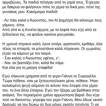
αρρεβώνες. Τα παιδιά πέταγαν από τη χαρά τους. Έτρεχαν
με δάκρυα να φιλήσουν πότε τα χέρια τα δικά μου, πότε της
γυναίκας μου. Κακόμοιρα παιδιά!
- Αν πάει καλά ο Άγουστος, τον Αϊ Δημήτρη θα κάνουμε τους
γάμους· είπα.
Από τότε κι η Αννέτα άρχισε, με τα λεφτά που είχε από τα
ξεδούλεια της. να φτιάνει κανένα ρουχαλάκι.
Η χρονιά πήγαινε καλή· έγινε σιτάρι, αραποσίτι, κριθάρι, όλα
τέλος τα σπαρτά, τα μποστάνια καλά πήγαιναν. Οι χωριάτες
είχαν να κάμουν με τον καιρό.
- Σαν καλός ο Άγουστος εφέτος, ε’:
- Ναι· αν βαστάξει έτσι, καλά θα πάμε.
Και όλα για τη μαύρη σταφίδα!
Εγώ σήκωνα χρήματα από το γερο-Γιάννη το Συρεγγέλα.
Τώρα πέθανε· σαν με ξεπουπούλιασε μένα, πέθανε. Ήταν
κολασμένη ψυχή αλίμονο σε κείνον που έπεφτε στα χέρια
του· το ένα άλλο έπαιρνε. Εγώ τον ήξερα, μα βρέθηκα στην
ανάγκη. Τον περασμένο χρόνο αρρώστησα βαριά· δεν είχα
πού να δανειστώ, γύρεψα του γερο-Γιάννη. Μου έδωκ’ εκατό
δραχμές να του δώκω σε δυο μήνες εκατόν πενήντα. Τι να