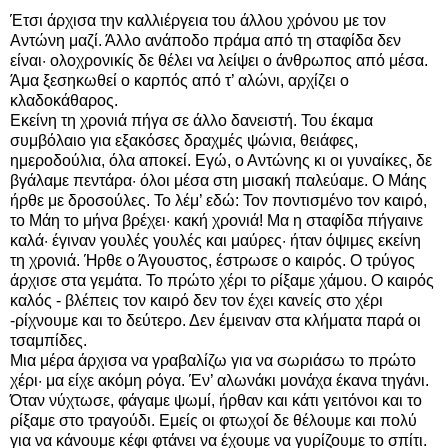
Έτσι άρχισα την καλλιέργεια του άλλου χρόνου με τον
Αντώνη μαζί. Άλλο ανάποδο πράμα από τη σταφίδα δεν
είναι· ολοχρονικίς δε θέλει να λείψει ο άνθρωπος από μέσα.
Άμα ξεσηκωθεί ο καρπός από τ’ αλώνι, αρχίζει ο
κλαδοκάθαρος.
Εκείνη τη χρονιά πήγα σε άλλο δανειστή. Του έκαμα
συμβόλαιο για εξακόσες δραχμές ψώνια, θειάφες,
ημεροδούλια, όλα αποκεί. Εγώ, ο Αντώνης κι οι γυναίκες, δε
βγάλαμε πεντάρα· όλοι μέσα στη μισακή παλεύαμε. Ο Μάης
ήρθε με δροσούλες. Το λέμ’ εδώ: Τον ποντισμένο τον καιρό,
το Μάη το μήνα βρέχει· κακή χρονιά! Μα η σταφίδα πήγαινε
καλά· έγιναν γουλές γουλές και μαύρες· ήταν όψιμες εκείνη
τη χρονιά. Ήρθε ο Άγουστος, έστρωσε ο καιρός. Ο τρύγος
άρχισε στα γεμάτα. Το πρώτο χέρι το ρίξαμε χάμου. Ο καιρός
καλός - βλέπεις τον καιρό δεν τον έχει κανείς στο χέρι
-ρίχνουμε και το δεύτερο. Δεν έμειναν στα κλήματα παρά οι
τσαμπίδες.
Μια μέρα άρχισα να γραβαλίζω για να σωριάσω το πρώτο
χέρι· μα είχε ακόμη ρόγα. Έν’ αλωνάκι μονάχα έκανα τηγάνι.
Όταν νύχτωσε, φάγαμε ψωμί, ήρθαν και κάτι γειτόνοι και το
ρίξαμε στο τραγούδι. Εμείς οι φτωχοί δε θέλουμε και πολύ
για να κάνουμε κέφι φτάνει να έχουμε να γυρίζουμε το σπίτι.