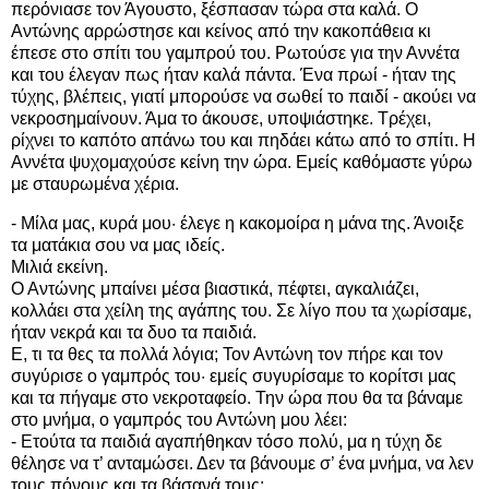
περόνιασε τον Άγουστο, ξέσπασαν τώρα στα καλά. Ο
Αντώνης αρρώστησε και κείνος από την κακοπάθεια κι
έπεσε στο σπίτι του γαμπρού του. Ρωτούσε για την Αννέτα
και του έλεγαν πως ήταν καλά πάντα. Ένα πρωί - ήταν της
τύχης, βλέπεις, γιατί μπορούσε να σωθεί το παιδί - ακούει να
νεκροσημαίνουν. Άμα το άκουσε, υποψιάστηκε. Τρέχει,
ρίχνει το καπότο απάνω του και πηδάει κάτω από το σπίτι. Η
Αννέτα ψυχομαχούσε κείνη την ώρα. Εμείς καθόμαστε γύρω
με σταυρωμένα χέρια.
- Μίλα μας, κυρά μου· έλεγε η κακομοίρα η μάνα της. Άνοιξε
τα ματάκια σου να μας ιδείς.
Μιλιά εκείνη.
Ο Αντώνης μπαίνει μέσα βιαστικά, πέφτει, αγκαλιάζει,
κολλάει στα χείλη της αγάπης του. Σε λίγο που τα χωρίσαμε,
ήταν νεκρά και τα δυο τα παιδιά.
Ε, τι τα θες τα πολλά λόγια; Τον Αντώνη τον πήρε και τον
συγύρισε ο γαμπρός του· εμείς συγυρίσαμε το κορίτσι μας
και τα πήγαμε στο νεκροταφείο. Την ώρα που θα τα βάναμε
στο μνήμα, ο γαμπρός του Αντώνη μου λέει:
- Ετούτα τα παιδιά αγαπήθηκαν τόσο πολύ, μα η τύχη δε
θέλησε να τ’ ανταμώσει. Δεν τα βάνουμε σ’ ένα μνήμα, να λεν
τους πόνους και τα βάσανά τους;