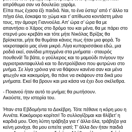
απρόθυμα σαν να δουλεύει χαράμι.
Είπα πως έχασα έξι παιδιά. Ναι, το ένα ύστερ’ από τ’ άλλο τα
πήγα όλα, έσκαψα το χώμα και τ’ απίθωσα κοντάστη μάνα
τους, την άμοιρη Γιαννούλα. Απ’ ώρα σ’ ώρα θα με
απαντήσει ο Χάρος στο δρόμο του και μένα, θα με πάρει στο
στερνό μου κρεβάτι και τότε μήτε Νικόλας Βρίζας θα
βρίσκεται, μήτε θα θυμάται κάνεις πως ήταν μια φορά. Το
νεκροταφείο μας είναι μικρό. Λίγα κυπαρισσάκια εδώ, μια
ροδιά εκεί, σανίδια μπηγμένα στα μνήματα - σταυρός
πουθενά! Τα βάτα, ο γούλιερος και το μαμούδι πνίγουν την
αγριοτριανταφυλλιά και το δεντρολίβανο που φυτρώνει στο
μνήμα. Σε λίγα χρόνια για να θάψουν κανένα σαν και μένα
φτωχόν και κακομοίρη, θα πάνε να σκάψουν στα δικά μου
μνήματα. Εκεί θα βρουν και μια κάσα να έχει δυο σκέλεθρα.
- Ποιανού ήταν αυτό το μνήμα; θα ρωτήσουν.
Ακούστε, την ιστορία του.
Ήταν στα Εβδομήντα το Δεκέβρη. Τότε πέθανε η κόρη μου η
Αννέτα. Κακόμοιρο κορίτσι! Το συλλογίζομαι και θλίβετ’ η
καρδιά μου. Όση λύπη τράβηξα για τ’ άλλα όλα, τράβηξα για
κείνη μονάχα. θα μου ειπείτε γιατί; Τ’ άλλα δεν ήταν παιδιά