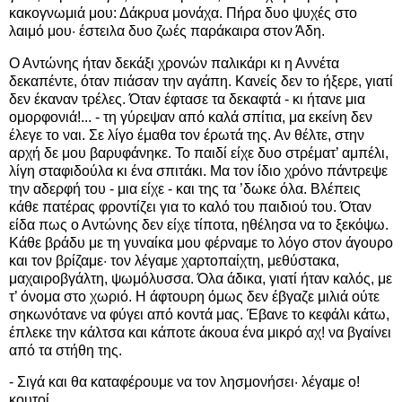
κακογνωμιά μου: Δάκρυα μονάχα. Πήρα δυο ψυχές στο
λαιμό μου· έστειλα δυο ζωές παράκαιρα στον Άδη.
Ο Αντώνης ήταν δεκάξι χρονών παλικάρι κι η Αννέτα
δεκαπέντε, όταν πιάσαν την αγάπη. Κανείς δεν το ήξερε, γιατί
δεν έκαναν τρέλες. Όταν έφτασε τα δεκαφτά - κι ήτανε μια
ομορφονιά!... - τη γύρεψαν από καλά σπίτια, μα εκείνη δεν
έλεγε το ναι. Σε λίγο έμαθα τον έρωτά της. Αν θέλτε, στην
αρχή δε μου βαρυφάνηκε. Το παιδί είχε δυο στρέματ’ αμπέλι,
λίγη σταφιδούλα κι ένα σπιτάκι. Μα τον ίδιο χρόνο πάντρεψε
την αδερφή του - μια είχε - και της τα ’δωκε όλα. Βλέπεις
κάθε πατέρας φροντίζει για το καλό του παιδιού του. Όταν
είδα πως ο Αντώνης δεν είχε τίποτα, ηθέλησα να το ξεκόψω.
Κάθε βράδυ με τη γυναίκα μου φέρναμε το λόγο στον άγουρο
και τον βρίζαμε· τον λέγαμε χαρτοπαίχτη, μεθύστακα,
μαχαιροβγάλτη, ψωμόλυσσα. Όλα άδικα, γιατί ήταν καλός, με
τ’ όνομα στο χωριό. Η άφτουρη όμως δεν έβγαζε μιλιά ούτε
σηκωνότανε να φύγει από κοντά μας. Έβανε το κεφάλι κάτω,
έπλεκε την κάλτσα και κάποτε άκουα ένα μικρό αχ! να βγαίνει
από τα στήθη της.
- Σιγά και θα καταφέρουμε να τον λησμονήσει· λέγαμε ο!
κουτοί.