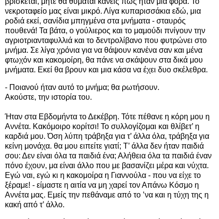
βρίσκεται, μήτε θα θυμάται κάνεις πως ήταν μια φορά. Το
νεκροταφείο μας είναι μικρό. Λίγα κυπαρισσάκια εδώ, μια
ροδιά εκεί, σανίδια μπηγμένα στα μνήματα - σταυρός
πουθενά! Τα βάτα, ο γούλιερος και το μαμούδι πνίγουν την
αγριοτριανταφυλλιά και το δεντρολίβανο που φυτρώνει στο
μνήμα. Σε λίγα χρόνια για να θάψουν κανένα σαν και μένα
φτωχόν και κακομοίρη, θα πάνε να σκάψουν στα δικά μου
μνήματα. Εκεί θα βρουν και μια κάσα να έχει δυο σκέλεθρα.
- Ποιανού ήταν αυτό το μνήμα; θα ρωτήσουν.
Ακούστε, την ιστορία του.
Ήταν στα Εβδομήντα το Δεκέβρη. Τότε πέθανε η κόρη μου η
Αννέτα. Κακόμοιρο κορίτσι! Το συλλογίζομαι και θλίβετ’ η
καρδιά μου. Όση λύπη τράβηξα για τ’ άλλα όλα, τράβηξα για
κείνη μονάχα. θα μου ειπείτε γιατί; Τ’ άλλα δεν ήταν παιδιά
σου: Δεν είναι όλα τα παιδιά ένα; Αλήθεια όλα τα παιδιά έναν
πόνο έχουν, μα είναι άλλο που με βασανίζει μέρα και νύχτα.
Εγώ ναι, εγώ κι η κακομοίρα η Γιαννούλα - που να είχε το
ξέραμε! - είμαστε η αιτία να μη χαρεί τον Απάνω Κόσμο η
Αννέτα μας. Εμείς την πεθάναμε από το ’να και η τύχη της η
κακή από τ’ άλλο.