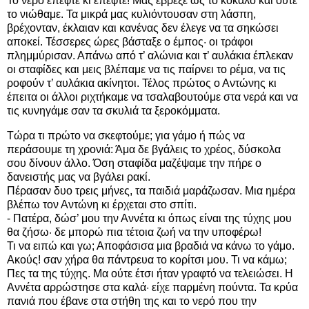
Το νερό έπεφτε κι έπεφτε! Μας έβρεξε ως το κόκαλο και ούτε
το νιώθαμε. Τα μικρά μας κυλιόντουσαν στη λάσπη,
βρέχονταν, έκλαιαν και κανένας δεν έλεγε να τα σηκώσει
αποκεί. Τέσσερες ώρες βάσταξε ο έμπος· οι τράφοι
πλημμύρισαν. Απάνω από τ’ αλώνια και τ’ αυλάκια έπλεκαν
οι σταφίδες και μεις βλέπαμε να τις παίρνει το ρέμα, να τις
ροφούν τ’ αυλάκια ακίνητοι. Τέλος πρώτος ο Αντώνης κι
έπειτα οι άλλοι ριχτήκαμε να τσαλαβουτούμε στα νερά και να
τις κυνηγάμε σαν τα σκυλιά τα ξεροκόμματα.
Τώρα τι πρώτο να σκεφτούμε; για γάμο ή πώς να
περάσουμε τη χρονιά: Άμα δε βγάλεις το χρέος, δύσκολα
σου δίνουν άλλο. Όση σταφίδα μαζέψαμε την πήρε ο
δανειστής μας να βγάλει ρακί.
Πέρασαν δυο τρεις μήνες, τα παιδιά μαράζωσαν. Μια ημέρα
βλέπω τον Αντώνη κι έρχεται στο σπίτι.
- Πατέρα, δώσ’ μου την Αννέτα κι όπως είναι της τύχης μου
θα ζήσω· δε μπορώ πια τέτοια ζωή να την υποφέρω!
Τι να ειπώ και γω; Αποφάσισα μια βραδιά να κάνω το γάμο.
Ακούς! σαν χήρα θα πάντρευα το κορίτσι μου. Τι να κάμω;
Πες τα της τύχης. Μα ούτε έτσι ήταν γραφτό να τελειώσει. Η
Αννέτα αρρώστησε στα καλά· είχε παρμένη πούντα. Τα κρύα
πανιά που έβανε στα στήθη της και το νερό που την