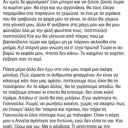
Αν εμείς δε φερνόμαστ’ έτσι μπορεί και να ζούσε ζούσε τώρα
το κορίτσι μου· θα είχα και γω αγγονάκια, θα τους έλεγα
παραμύθια στο παραγώνι το χειμώνα· το ένα με τα χεράκια
του θα τραβούσε τα ψαρά μου τα γένια, το άλλο θα χόρευε
στα γόνατά μου, άλλο θ’ ανέβαινε στη ράχη μου και θα μου
φώναζαν όλα με την ψιλή φωνίτσα τους: παππούλη!
παππούλη! Και γω θα γλίτωνα από πίκρες που με
βασανίζουνε τώρα και τρέμω μη με πάρουν ακλούθα στο
μνήμα. Αχ! στερνή μου γνώση να σ’ είχα πρώτα! Τώρα κι αν
βαρώ το κεφάλι μου, τίποτα δεν κάνω. Το καημένο το κορίτσι
έσβησε σαν το κερί.
Πάσα μέρα άλλο δεν έχω στο νου μου παρά μια σκέψη
μονάχα. Πώς είμαστε οι άνθρωποι φτιαγμένοι; Αν είναι να
κάνουμε κάτι που μας αρέσει, πιστεύουμε πως όλοι θα το
παινέψουν. Αν το κάμει άλλος, θα το γυρίσουμε αποδώ, θα
το παίζουμε αποκεί κι έπειτα θα ειπούμε: δεν είναι καλό
πράμα. Απάνω σ’ αυτό θα σας μιλήσω. Εγώ αγάπησα τη
Γιαννούλα. Χωρίς να ρωτήσω κανένα, χωρίς να σκεφτώ πως
αν έπαιρν’ άλλη θα ’παιρνα και προίκα, την πήρα τη
Γιαννούλα κι όλοι πίστεψα πως με παίνεψαν. Όταν η κόρη
μου η Αννέτα αγάπησε τον Αντώνη, εγώ δεν είπα το ναι. Και
γιατί; Ξέρω και γω; Μα τι κέρδισα; Τι απόχτησα με την