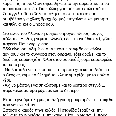
κάμω; Τις πήρα. Όταν σηκώθηκα από την αρρώστια, πήρα
τη μισακιά σταφίδα. Για καλλιέργεια σήκωσα πάλι από το
Συρεγγέλα. Του έβαλα υποθήκη το σπίτι και κάναμε
συμβόλαιο για χίλιες δραχμές• μαζί πηγαίνανε και μετρητά
και ψώνια, και ο ψήφος μου.
Στο τέλος του Αλωνάρη άρχισε ο τρύγος. Θέρος τρύγος -
πόλεμος! Η εξοχή γεμάτη. Φωνές εδώ, τραγούδια εκεί, γέλια
παρέκει. Πανηγύρι γίνεται!
Εδώ είναι σημαδεμένο. Άμα πέσει η σταφίδα στ’ αλώνι,
αρχίζουν και τα σύγνεφα στον ουρανό. Τότε αρχίζει και το
δικό μας καρδιοχτύπι. Όλοι στον ουρανό έχουμε καρφωμένα
τα μάτια μας.
- Να βαστάξει να σηκώσουμε το πρώτο χέρι και το δεύτερο...
ο Θεός ας κάμει το θέλημά του· λέμε άμα ρίξουμε το πρώτο
χέρι.
- Αχ! να βάσταγε να σηκώσουμε και το δεύτερο στεγνό!...
παρακαλούμε, άμα ρίξουμε και το δεύτερο.
Έτσι περνούμε όλη μας τη ζωή για τη μαυρισμένη τη σταφίδα
που να είχε λείψει.
Ωστόσο ο καιρός πήγε καλός. Η σταφίδα ξεράθηκε· την
τρίψαμε, τη σωριάσαμε, την κάναμε έτοιμη για τον έμπορο.