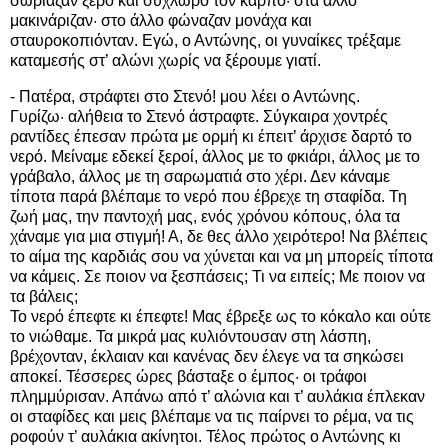
σώριαζαν ξερό και σύχλωρο τον καρπό· στα άλλο
μακινάριζαν· στο άλλο φώναζαν μονάχα και
σταυροκοπιόνταν. Εγώ, ο Αντώνης, οι γυναίκες τρέξαμε
καταμεσής στ’ αλώνι χωρίς να ξέρουμε γιατί.
- Πατέρα, στράφτει στο Στενό! μου λέει ο Αντώνης.
Γυρίζω· αλήθεια το Στενό άστραφτε. Σύγκαιρα χοντρές
ραντίδες έπεσαν πρώτα με ορμή κι έπειτ’ άρχισε δαρτό το
νερό. Μείναμε εδεκεί ξεροί, άλλος με το φκιάρι, άλλος με το
γράβαλο, άλλος με τη σαρωματιά στο χέρι. Δεν κάναμε
τίποτα παρά βλέπαμε το νερό που έβρεχε τη σταφίδα. Τη
ζωή μας, την παντοχή μας, ενός χρόνου κόπους, όλα τα
χάναμε για μια στιγμή! Α, δε θες άλλο χειρότερο! Να βλέπεις
το αίμα της καρδιάς σου να χύνεται και να μη μπορείς τίποτα
να κάμεις. Σε ποιον να ξεσπάσεις; Τι να ειπείς; Με ποιον να
τα βάλεις;
Το νερό έπεφτε κι έπεφτε! Μας έβρεξε ως το κόκαλο και ούτε
το νιώθαμε. Τα μικρά μας κυλιόντουσαν στη λάσπη,
βρέχονταν, έκλαιαν και κανένας δεν έλεγε να τα σηκώσει
αποκεί. Τέσσερες ώρες βάσταξε ο έμπος· οι τράφοι
πλημμύρισαν. Απάνω από τ’ αλώνια και τ’ αυλάκια έπλεκαν
οι σταφίδες και μεις βλέπαμε να τις παίρνει το ρέμα, να τις
ροφούν τ’ αυλάκια ακίνητοι. Τέλος πρώτος ο Αντώνης κι