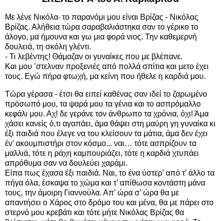
Με λένε Νικόλα· το παρανόμι μου είναι Βρίζας - Νικόλας
Βρίζας. Αλήθεια τώρα σαραβαλιάστηκα σαν το γέρικο το
άλογο, μα ήμουνα και γω μια φορά νιος. Την καθεμερνή
δουλειά, τη σκόλη γλέντι.
- Τι λεβέντης! Θάμαζαν οι γυναίκες που με βλέπανε.
Και μου ’στελναν προξενιές από πολλά σπίτια και μετο έχει
τους. Εγώ πήρα φτωχή, μα κείνη που ήθελε η καρδιά μου.
Τώρα γέρασα - έτσι θα ειπεί καθένας σαν ιδεί το ζαρωμένο
πρόσωπό μου, τα ψαρά μου τα γένια και το ασπρόμαλλο
κεφάλι μου. Αχ! δε γεράνε τον άνθρωπο τα χρόνια, όχι! Άμα
χάσει κανείς ό,τι αγαπάει, άμα θάψει στη μαύρη γη γυναίκα κι
έξι παιδιά που έλεγε να του κλείσουν τα μάτια, άμα δεν έχει
έν’ ακουμπιστήρι στον κόσμο... ναι… τότε ασπρίζουν τα
μαλλιά, τότε η ράχη καμπουριάζει, τότε η καρδιά χτυπάει
απρόθυμα σαν να δουλεύει χαράμι.
Είπα πως έχασα έξι παιδιά. Ναι, το ένα ύστερ’ από τ’ άλλο τα
πήγα όλα, έσκαψα το χώμα και τ’ απίθωσα κοντάστη μάνα
τους, την άμοιρη Γιαννούλα. Απ’ ώρα σ’ ώρα θα με
απαντήσει ο Χάρος στο δρόμο του και μένα, θα με πάρει στο
στερνό μου κρεβάτι και τότε μήτε Νικόλας Βρίζας θα