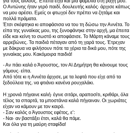
για τους άλλους. Έπειτα είχα και μια φαμελιά στη ράχη μου.
Ο Αντώνης ήταν γερό παιδί, δουλευτής καλός· άρχισε κάπως
να μου αρέσει. Εμείς οι φτωχοί δεν πρέπει να ζητάμε και
πολλά πράματα.
Έτσι σκέφτηκα κι αποφάσισα να του τη δώσω την Αννέτα. Το
είπα της γυναίκας μου, της ξυνοφάνηκε στην αρχή, μα έπειτα
είδε και κείνη το σωστό κι αποφάσισε. Το Μάρτη κάναμε τους
αρρεβώνες. Τα παιδιά πέταγαν από τη χαρά τους. Έτρεχαν
με δάκρυα να φιλήσουν πότε τα χέρια τα δικά μου, πότε της
γυναίκας μου. Κακόμοιρα παιδιά!
- Αν πάει καλά ο Άγουστος, τον Αϊ Δημήτρη θα κάνουμε τους
γάμους· είπα.
Από τότε κι η Αννέτα άρχισε, με τα λεφτά που είχε από τα
ξεδούλεια της. να φτιάνει κανένα ρουχαλάκι.
Η χρονιά πήγαινε καλή· έγινε σιτάρι, αραποσίτι, κριθάρι, όλα
τέλος τα σπαρτά, τα μποστάνια καλά πήγαιναν. Οι χωριάτες
είχαν να κάμουν με τον καιρό.
- Σαν καλός ο Άγουστος εφέτος, ε’:
- Ναι· αν βαστάξει έτσι, καλά θα πάμε.
Και όλα για τη μαύρη σταφίδα!