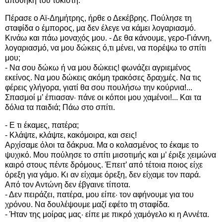
αποθήκη του τοκιστή.
Πέρασε ο Αϊ-Δημήτρης, ήρθε ο Δεκέβρης. Πούλησε τη
σταφίδα ο έμπορος, μα δεν έλεγε να κάμει λογαριασμό.
Κινάω και πάω μοναχός μου. - Δε θα κάνουμε, γερο-Γιάννη,
λογαριασμό, να μου δώκεις ό,τι μένει, να πορέψω το σπίτι
μου;
- Να σου δώκω ή να μου δώκεις! φωνάζει αγριεμένος
εκείνος. Να μου δώκεις ακόμη τρακόσες δραχμές. Να τις
φέρεις γλήγορα, γιατί θα σου πουλήσω την κούρνια!...
Σπασμοί μ’ έπιασαν· πάνε οι κόποι μου χαμένοι!... Και τα
δόλια τα παιδιά; Πάω στο σπίτι.
- Ε τι έκαμες, πατέρα;
- Κλάψτε, κλάψτε, κακόμοιρα, και σεις!
Αρχίσαμε όλοι τα δάκρυα. Μα ο κολασμένος το έκαμε το
ψυχικό. Μου πούλησε το σπίτι μισοτιμής και μ’ έριξε χειμώνα
καιρό στους πέντε δρόμους. Έπειτ’ από τέτοια ποιος είχε
όρεξη για γάμο. Κι αν είχαμε όρεξη, δεν είχαμε τον παρά.
Από τον Αντώνη δεν έβγαινε τίποτα.
- Δεν πειράζει, πατέρα, μου είπε· τον αφήνουμε για του
χρόνου. Να δουλέψουμε μαζί εφέτο τη σταφίδα.
- Ήταν της μοίρας μας· είπε με πικρό χαμόγελο κι η Αννέτα.