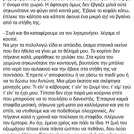
τ’ όνομα στο χωριό. Η άφτουρη όμως δεν έβγαζε μιλιά ούτε
σηκωνότανε να φύγει από κοντά μας. Έβανε το κεφάλι κάτω,
έπλεκε την κάλτσα και κάποτε άκουα ένα μικρό αχ! να βγαίνει
από τα στήθη της.
- Σιγά και θα καταφέρουμε να τον λησμονήσει· λέγαμε ο!
κουτοί.
Να μην τα πολυλογώ είδα κι απόειδα, έκαμα στανικά εκείνο
που δεν ήθελα να γίνει με το θέλημά μου. Το κορίτσι δεν
πήγαινε καλά, μαράθηκε το χειλάκι του. Στα κρύα του
χειμώνα σηκωνότανε την κονταυγή, βουτούσε την μπόλια
στο νερό του αυλακιού και την έβανε στα στήθη της να
ποντιάσει. Έπρεπε ν’ αποφασίσω ή να χάσω το παιδί μου ή
να το δώσω του Αντώνη. Μια μέρα έκατσα και σκέφτηκα
μοναχός μου: Τι είν’ ο κάβουρας τ’ είν’ το ζουμί του; τ’ είμ’ εγώ
τ’ είν’ το έχει μου; Τίποτα δεν είχα παρά μια κούρνια σπίτι
που μπορούσε να το πουλήσει ο δανειστής. Έπαιρνα καμιά
σταφίδα μισακή, σήκωνα χρή-ματα για καλλιέργεια και για το
σπίτι, να ντυθούμε και να ποδεθούμε ολοχρονικίς. Αν
πήγαινε καλά η χρονιά και πούλαγα τη σταφίδα, πλέρωνα
τον έμπορο. Αν όχι, έμενα χρέος και πάλι τα ίδια. Η ζωή του
οξωμάχου τέτοια είναι πάντα ώσπου να πεθάνει, δου-λεύει