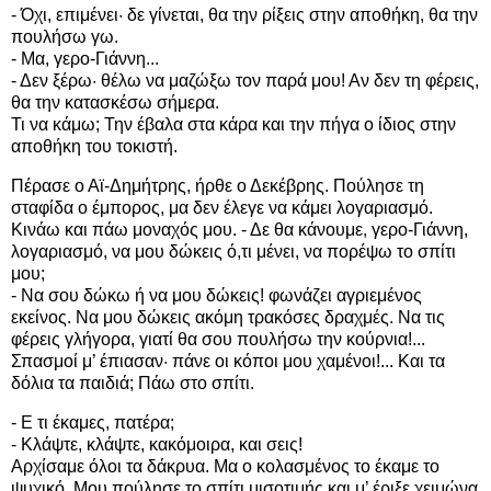
- Όχι, επιμένει· δε γίνεται, θα την ρίξεις στην αποθήκη, θα την
πουλήσω γω.
- Μα, γερο-Γιάννη...
- Δεν ξέρω· θέλω να μαζώξω τον παρά μου! Αν δεν τη φέρεις,
θα την κατασκέσω σήμερα.
Τι να κάμω; Την έβαλα στα κάρα και την πήγα ο ίδιος στην
αποθήκη του τοκιστή.
Πέρασε ο Αϊ-Δημήτρης, ήρθε ο Δεκέβρης. Πούλησε τη
σταφίδα ο έμπορος, μα δεν έλεγε να κάμει λογαριασμό.
Κινάω και πάω μοναχός μου. - Δε θα κάνουμε, γερο-Γιάννη,
λογαριασμό, να μου δώκεις ό,τι μένει, να πορέψω το σπίτι
μου;
- Να σου δώκω ή να μου δώκεις! φωνάζει αγριεμένος
εκείνος. Να μου δώκεις ακόμη τρακόσες δραχμές. Να τις
φέρεις γλήγορα, γιατί θα σου πουλήσω την κούρνια!...
Σπασμοί μ’ έπιασαν· πάνε οι κόποι μου χαμένοι!... Και τα
δόλια τα παιδιά; Πάω στο σπίτι.
- Ε τι έκαμες, πατέρα;
- Κλάψτε, κλάψτε, κακόμοιρα, και σεις!
Αρχίσαμε όλοι τα δάκρυα. Μα ο κολασμένος το έκαμε το
ψυχικό. Μου πούλησε το σπίτι μισοτιμής και μ’ έριξε χειμώνα