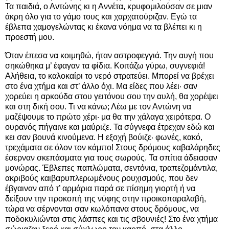
Τα παιδιά, ο Αντώνης κι η Αννέτα, κρυφομιλούσαν σε μιαν
άκρη όλο για το γάμο τους και χαρχατούριζαν. Εγώ τα
έβλεπα χαμογελώντας κι έκανα νόημα να τα βλέπει κι η
προεστή μου.
Όταν έπεσα να κοιμηθώ, ήταν αστροφεγγιά. Την αυγή που
σηκώθηκα μ’ έφαγαν τα φίδια. Κοιτάζω γύρω, συγνεφιά!
Αλήθεια, το καλοκαίρι το νερό στρατεύει. Μπορεί να βρέχει
στο ένα χτήμα και στ’ άλλο όχι. Μα είδες που λέει· σαν
χορεύει η αρκούδα στου γειτόνου σου την αυλή, θα χορέψει
και στη δική σου. Τι να κάνω; Λέω με τον Αντώνη να
μαζέψουμε το πρώτο χέρι· μα θα την χάλαγα χειρότερα. Ο
ουρανός πήγαινε και μαύριζε. Τα σύγνεφα έτρεχαν εδώ και
κει σαν βουνά κινούμενα. Η εξοχή βούιζε· φωνές, κακό,
τρεχάματα σε όλον τον κάμπο! Στους δρόμους καβαλάρηδες
έσερναν σκεπάσματα για τους σωρούς. Τα σπίτια άδειασαν
μονώρας. Έβλεπες παπλώματα, σεντόνια, τραπεζομάντιλα,
ακριβούς καιβαρυπλερωμένους ρουχισμούς, που δεν
έβγαιναν από τ’ αρμάρια παρά σε πίσημη γιορτή ή να
δείξουν την προκοπή της νύφης στην προικοπαραλαβή,
τώρα να σέρνονται σαν κωλόπανα στους δρόμους, να
ποδοκυλιώνται στις λάσπες και τις σβουνιές! Στο ένα χτήμα