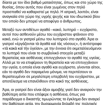
δίαιτα με τον ίδιο βαθμό ματαιότητας, όπως και στο χώρο της
θυσίας, όπου αυτός που είναι χωμένος στον πηλό
προσπαθεί να καθαριστεί με πηλό. Η ιατρική, λοιπόν, είναι
αναγκαία στο χώρο της υγρής ψυχής και του ιδιωτικού βίου
τον οποίο δεν μπορεί να αποφύγει ο άνθρωπος.
Μεταξύ των αντιθέτων αγαθό –κακό, λυπηρό – ευχάριστο,
αυτοί που ασθενούν μέσω του ευχάριστου φτάνουν στο
κακό, ενώ οι γιατροί μέσω του λυπηρού στο αγαθό. Άρα οι
γιατροί «ἐργάζονται τὰ ἀγαθὰ καὶ τὰς νόσους», ή αντίστροφα
«τὰ κακὰ καὶ τὴν ὑγείαν», με την έννοια ότι εκμεταλλευόμενοι
το λυπηρό που είναι το συμβολικό στοιχείο μεταξύ
θεραπείας και ασθένειας επιτυγχάνουν το αγαθό της υγείας.
Αλλά με το να επιφέρουν τη θεραπεία και να επιτυγχάνουν
την υγεία, η οποία είναι αγαθό και ευχάριστο, γίνονται αίτιοι,
εάν το αγαθό δεν παραμείνει μόνιμα, να περιπέσουν οι
θεραπευμένοι σε μεγαλύτερη υπερβολή του ευχάριστου, με
αποτέλεσμα να επανέλθουν στο κακό της ασθένειας.
Άρα, οι γιατροί δεν είναι άξιοι αμοιβής γιατί δεν αναιρούν την
βαθύτερη αιτία που επέφερε η ασθένεια, όπως για
παράδειγμα ο δικαστής τιμωρώντας το έγκλημα δεν αναιρεί
την βαθύτερη αιτία, την δυσαρμονία δηλαδή της πολιτικής