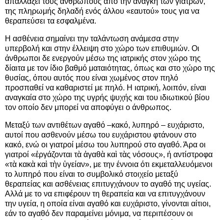
απαλλάξει τους ανθρώπους από την ανάγκη των γιατρών,
της πληρωμής δηλαδή ενός άλλου «εαυτού» τους για να
θεραπεύσει τα εσφαλμένα.
Η ασθένεια σημαίνει την ταλάντωση ανάμεσα στην
υπερβολή και στην έλλειψη στο χώρο των επιθυμιών. Οι
άνθρωποι δε ενεργούν μέσω της ιατρικής στον χώρο της
δίαιτα με τον ίδιο βαθμό ματαιότητας, όπως και στο χώρο της
θυσίας, όπου αυτός που είναι χωμένος στον πηλό
προσπαθεί να καθαριστεί με πηλό. Η ιατρική, λοιπόν, είναι
αναγκαία στο χώρο της υγρής ψυχής και του ιδιωτικού βίου
τον οποίο δεν μπορεί να αποφύγει ο άνθρωπος.
Μεταξύ των αντιθέτων αγαθό –κακό, λυπηρό – ευχάριστο,
αυτοί που ασθενούν μέσω του ευχάριστου φτάνουν στο
κακό, ενώ οι γιατροί μέσω του λυπηρού στο αγαθό. Άρα οι
γιατροί «ἐργάζονται τὰ ἀγαθὰ καὶ τὰς νόσους», ή αντίστροφα
«τὰ κακὰ καὶ τὴν ὑγείαν», με την έννοια ότι εκμεταλλευόμενοι
το λυπηρό που είναι το συμβολικό στοιχείο μεταξύ
θεραπείας και ασθένειας επιτυγχάνουν το αγαθό της υγείας.
Αλλά με το να επιφέρουν τη θεραπεία και να επιτυγχάνουν
την υγεία, η οποία είναι αγαθό και ευχάριστο, γίνονται αίτιοι,
εάν το αγαθό δεν παραμείνει μόνιμα, να περιπέσουν οι