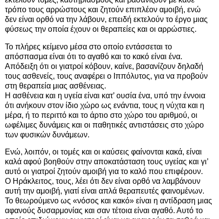
τρόπο τους αρρώστους και ζητούν επιπλέον αμοιβή, ενώ
δεν είναι ορθό να την λάβουν, επειδή εκτελούν το έργο μιας
φύσεως την οποία έχουν οι θεραπείες και οι αρρώστιες.
Το πλήρες κείμενο μέσα στο οποίο εντάσσεται το
απόσπασμα είναι ότι το αγαθό και το κακό είναι ένα.
Απόδειξη ότι οι γιατροί κόβουν, καίνε, βασανίζουν δηλαδή
τους ασθενείς, τους αναφέρει ο Ιππόλυτος, για να προβούν
στη θεραπεία μιας ασθένειας.
Η ασθένεια και η υγεία είναι κατ’ ουσία ένα, υπό την έννοια
ότι ανήκουν στον ίδιο χώρο ως ενάντια, τους η νύχτα και η
μέρα, ή το περιττό και το άρτιο στο χώρο του αριθμού, οι
ωφέλιμες δυνάμεις και οι παθητικές αντιστάσεις στο χώρο
των φυσικών δυνάμεων.
Ενώ, λοιπόν, οι τομές και οι καύσεις φαίνονται κακά, είναι
καλά αφού βοηθούν στην αποκατάσταση τους υγείας και γι’
αυτό οι γιατροί ζητούν αμοιβή για το καλό που επιφέρουν.
Ο Ηράκλειτος, τους, λέει ότι δεν είναι ορθό να λαμβάνουν
αυτή την αμοιβή, γιατί είναι απλά θεραπευτές φαινομένων.
Το θεωρούμενο ως «νόσος και κακό» είναι η αντίδραση μιας
αφανούς δυσαρμονίας και σαν τέτοια είναι αγαθό. Αυτό το