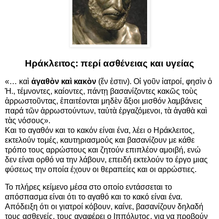
Ηράκλειτος: περί ασθένειας και υγείας
«… καὶ
ἀγαθὸν καὶ κακὸν
(ἕν ἐστιν). Οἱ γοῦν ἰατροί, φησὶν ὁ
Ἡ., τέμνοντες, καίοντες, πάντῃ βασανίζοντες κακῶς τοὺς
ἀρρωστοῦντας, ἐπαιτέονται μηδὲν ἄξιοι μισθόν λαμβάνεις
παρά τῶν ἀρρωστούντων, ταὐτὰ ἐργαζόμενοι, τὰ ἀγαθὰ καὶ
τὰς νόσους».
Και το αγαθόν και το κακόν είναι ένα, λέει ο Ηράκλειτος,
εκτελούν τομές, καυτηριασμούς και βασανίζουν με κάθε
τρόπο τους αρρώστους και ζητούν επιπλέον αμοιβή, ενώ
δεν είναι ορθό να την λάβουν, επειδή εκτελούν το έργο μιας
φύσεως την οποία έχουν οι θεραπείες και οι αρρώστιες.
Το πλήρες κείμενο μέσα στο οποίο εντάσσεται το
απόσπασμα είναι ότι το αγαθό και το κακό είναι ένα.
Απόδειξη ότι οι γιατροί κόβουν, καίνε, βασανίζουν δηλαδή
τους ασθενείς, τους αναφέρει ο Ιππόλυτος, για να προβούν