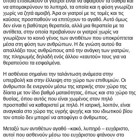
οποίο επιδιώκουν οι γιατροί είναι να αφαιρούν τα σαθρά και
να απομακρύνουν το λυπηρό, τα οποία και η φύση γνωρίζει
χωρίς να ζητά αμοιβή. Άρα οι γιατροί με τις τομές και τις
καύσεις προσπαθούν να επιτύχουν το αγαθό. Αυτό όμως
δεν είναι η βαθύτερη θεραπεία, αλλά μια θεραπεία με τα
αντίθετα, στην οποία προβαίνουν οι γιατροί χωρίς να
γνωρίζουν το κοινό γένος των αντιθέτων που υποκρύπτεται
μέσα στη φύση των ανθρώπων. Η δε γνώση αυτού θα
απαλλάξει τους ανθρώπους από την ανάγκη των γιατρών,
της πληρωμής δηλαδή ενός άλλου «εαυτού» τους για να
θεραπεύσει τα εσφαλμένα.
Η ασθένεια σημαίνει την ταλάντωση ανάμεσα στην
υπερβολή και στην έλλειψη στο χώρο των επιθυμιών. Οι
άνθρωποι δε ενεργούν μέσω της ιατρικής στον χώρο της
δίαιτα με τον ίδιο βαθμό ματαιότητας, όπως και στο χώρο της
θυσίας, όπου αυτός που είναι χωμένος στον πηλό
προσπαθεί να καθαριστεί με πηλό. Η ιατρική, λοιπόν, είναι
αναγκαία στο χώρο της υγρής ψυχής και του ιδιωτικού βίου
τον οποίο δεν μπορεί να αποφύγει ο άνθρωπος.
Μεταξύ των αντιθέτων αγαθό –κακό, λυπηρό – ευχάριστο,
αυτοί που ασθενούν μέσω του ευχάριστου φτάνουν στο