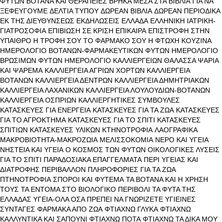
ΦΥΤΩΝ
ΒΟΤΑΝΑ ΚΑΙ ΘΕΡΑΠΕΙΕΣ
ΒΡΗΚΑ ΜΕΣΑ ΣΤΑ ΒΙΒΛΙΑ
ΓΙΑ ΝΑ
ΞΕΦΕΥΓΟΥΜΕ
ΔΕΛΤΙΑ ΤΥΠΟΥ
ΔΩΡΕΑΝ ΒΙΒΛΙΑ
ΔΩΡΕΑΝ ΠΕΡΙΟΔΙΚΑ
ΕΚ ΤΗΣ ΔΙΕΥΘΥΝΣΕΩΣ
ΕΚΔΗΛΩΣΕΙΣ
ΕΛΛΑΔΑ
ΕΛΛΗΝΙΚΗ ΙΑΤΡΙΚΗ-
ΓΙΑΤΡΟΣΟΦΙΑ
ΕΠΙΒΙΩΣΗ ΣΕ ΚΡΙΣΗ
ΕΠΙΚΑΙΡΑ
ΕΠΙΣΤΡΟΦΗ ΣΤΗΝ
ΥΠΑΙΘΡΟ
Η ΤΡΟΦΗ ΣΟΥ ΤΟ ΦΑΡΜΑΚΟ ΣΟΥ
Η ΦΤΩΧΗ ΚΟΥΖΙΝΑ
ΗΜΕΡΟΛΟΓΙΟ ΒΟΤΑΝΩΝ-ΦΑΡΜΑΚΕΥΤΙΚΩΝ ΦΥΤΩΝ
ΗΜΕΡΟΛΟΓΙΟ
ΒΡΩΣΙΜΩΝ ΦΥΤΩΝ
ΗΜΕΡΟΛΟΓΙΟ ΚΑΛΛΙΕΡΓΕΙΩΝ
ΘΑΛΑΣΣΑ ΨΑΡΙΑ
ΚΑΙ ΨΑΡΕΜΑ
ΚΑΛΛΙΕΡΓΕΙΑ ΑΓΡΙΩΝ ΧΟΡΤΩΝ
ΚΑΛΛΙΕΡΓΕΙΑ
ΒΟΤΑΝΩΝ
ΚΑΛΛΙΕΡΓΕΙΑ ΔΕΝΤΡΩΝ
ΚΑΛΛΙΕΡΓΕΙΑ ΔΗΜΗΤΡΙΑΚΩΝ
ΚΑΛΛΙΕΡΓΕΙΑ ΛΑΧΑΝΙΚΩΝ
ΚΑΛΛΙΕΡΓΕΙΑ ΛΟΥΛΟΥΔΙΩΝ-ΒΟΤΑΝΩΝ
ΚΑΛΛΙΕΡΓΕΙΑ ΟΣΠΡΙΩΝ
ΚΑΛΛΙΕΡΓΗΤΙΚΕΣ ΣΥΜΒΟΥΛΕΣ
ΚΑΤΑΣΚΕΥΕΣ ΓΙΑ ΕΝΕΡΓΕΙΑ
ΚΑΤΑΣΚΕΥΕΣ ΓΙΑ ΤΑ ΖΩΑ
ΚΑΤΑΣΚΕΥΕΣ
ΓΙΑ ΤΟ ΑΓΡΟΚΤΗΜΑ
ΚΑΤΑΣΚΕΥΕΣ ΓΙΑ ΤΟ ΣΠΙΤΙ
ΚΑΤΑΣΚΕΥΕΣ
ΣΠΙΤΙΩΝ
ΚΑΤΑΣΚΕΥΕΣ ΥΛΙΚΩΝ
ΚΤΗΝΟΤΡΟΦΙΑ
ΛΑΟΓΡΑΦΙΚΑ
ΜΑΚΡΟΒΙΟΤΗΤΑ-ΜΑΚΡΟΖΩΙΑ
ΜΕΛΙΣΣΟΚΟΜΙΑ
ΝΕΡΟ ΚΑΙ ΥΓΕΙΑ
ΝΗΣΤΕΙΑ ΚΑΙ ΥΓΕΙΑ
Ο ΚΟΣΜΟΣ ΤΩΝ ΦΥΤΩΝ
ΟΙΚΟΛΟΓΙΚΕΣ ΛΥΣΕΙΣ
ΓΙΑ ΤΟ ΣΠΙΤΙ
ΠΑΡΑΔΟΣΙΑΚΑ ΕΠΑΓΓΕΛΜΑΤΑ
ΠΕΡΙ ΥΓΕΙΑΣ ΚΑΙ
ΔΙΑΤΡΟΦΗΣ
ΠΕΡΙΒΑΛΛΟΝ
ΠΛΗΡΟΦΟΡΙΕΣ ΓΙΑ ΤΑ ΖΩΑ
ΠΤΗΝΟΤΡΟΦΙΑ
ΣΠΟΡΟΙ ΚΑΙ ΦΥΤΕΜΑ
ΤΑ ΒΟΤΑΝΑ ΚΑΙ Η ΧΡΗΣΗ
ΤΟΥΣ
ΤΑ ΕΝΤΟΜΑ ΣΤΟ ΒΙΟΛΟΓΙΚΟ ΠΕΡΙΒΟΛΙ
ΤΑ ΦΥΤΑ ΤΗΣ
ΕΛΛΑΔΑΣ
ΥΓΕΙΑ-ΟΛΑ ΟΣΑ ΠΡΕΠΕΙ ΝΑ ΓΝΩΡΙΖΕΤΕ
ΥΓΙΕΙΝΕΣ
ΣΥΝΤΑΓΕΣ
ΦΑΡΜΑΚΑ ΑΠΟ ΖΩΑ
ΦΤΙΑΧΝΩ ΓΛΥΚΑ
ΦΤΙΑΧΝΩ
ΚΑΛΛΥΝΤΙΚΑ ΚΑΙ ΣΑΠΟΥΝΙ
ΦΤΙΑΧΝΩ ΠΟΤΑ
ΦΤΙΑΧΝΩ ΤΑ ΔΙΚΑ ΜΟΥ