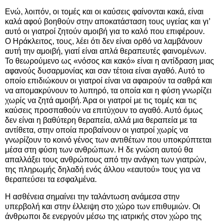
Ενώ, λοιπόν, οι τομές και οι καύσεις φαίνονται κακά, είναι
καλά αφού βοηθούν στην αποκατάσταση τους υγείας και γι’
αυτό οι γιατροί ζητούν αμοιβή για το καλό που επιφέρουν.
Ο Ηράκλειτος, τους, λέει ότι δεν είναι ορθό να λαμβάνουν
αυτή την αμοιβή, γιατί είναι απλά θεραπευτές φαινομένων.
Το θεωρούμενο ως «νόσος και κακό» είναι η αντίδραση μιας
αφανούς δυσαρμονίας και σαν τέτοια είναι αγαθό. Αυτό το
οποίο επιδιώκουν οι γιατροί είναι να αφαιρούν τα σαθρά και
να απομακρύνουν το λυπηρό, τα οποία και η φύση γνωρίζει
χωρίς να ζητά αμοιβή. Άρα οι γιατροί με τις τομές και τις
καύσεις προσπαθούν να επιτύχουν το αγαθό. Αυτό όμως
δεν είναι η βαθύτερη θεραπεία, αλλά μια θεραπεία με τα
αντίθετα, στην οποία προβαίνουν οι γιατροί χωρίς να
γνωρίζουν το κοινό γένος των αντιθέτων που υποκρύπτεται
μέσα στη φύση των ανθρώπων. Η δε γνώση αυτού θα
απαλλάξει τους ανθρώπους από την ανάγκη των γιατρών,
της πληρωμής δηλαδή ενός άλλου «εαυτού» τους για να
θεραπεύσει τα εσφαλμένα.
Η ασθένεια σημαίνει την ταλάντωση ανάμεσα στην
υπερβολή και στην έλλειψη στο χώρο των επιθυμιών. Οι
άνθρωποι δε ενεργούν μέσω της ιατρικής στον χώρο της