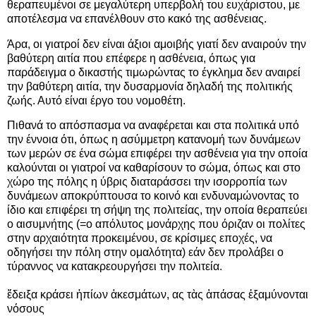
θεραπευμένοι σε μεγαλύτερη υπερβολή του ευχάριστου, με
αποτέλεσμα να επανέλθουν στο κακό της ασθένειας.
Άρα, οι γιατροί δεν είναι άξιοι αμοιβής γιατί δεν αναιρούν την
βαθύτερη αιτία που επέφερε η ασθένεια, όπως για
παράδειγμα ο δικαστής τιμωρώντας το έγκλημα δεν αναιρεί
την βαθύτερη αιτία, την δυσαρμονία δηλαδή της πολιτικής
ζωής. Αυτό είναι έργο του νομοθέτη.
Πιθανά το απόσπασμα να αναφέρεται και στα πολιτικά υπό
την έννοια ότι, όπως η ασύμμετρη κατανομή των δυνάμεων
των μερών σε ένα σώμα επιφέρει την ασθένεια για την οποία
καλούνται οι γιατροί να καθαρίσουν το σώμα, όπως και στο
χώρο της πόλης η ύβρις διαταράσσει την ισορροπία των
δυνάμεων αποκρύπτουσα το κοινό και ενδυναμώνοντας το
ίδιο και επιφέρει τη σήψη της πολιτείας, την οποία θεραπεύει
ο αισυμνήτης (=ο απόλυτος μονάρχης που όριζαν οι πολίτες
στην αρχαιότητα προκειμένου, σε κρίσιμες εποχές, να
οδηγήσει την πόλη στην ομαλότητα) εάν δεν προλάβει ο
τύραννος να κατακρεουργήσει την πολιτεία.
ἔδειξα κράσει ἠπίων ἀκεσμάτων, ας τὰς ἁπάσας ἐξαμύνονται
νόσους