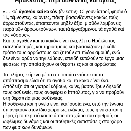
Ηράκλειτος: περί ασθένειας και υγείας
«… καὶ
ἀγαθὸν καὶ κακὸν
(ἕν ἐστιν). Οἱ γοῦν ἰατροί, φησὶν ὁ
Ἡ., τέμνοντες, καίοντες, πάντῃ βασανίζοντες κακῶς τοὺς
ἀρρωστοῦντας, ἐπαιτέονται μηδὲν ἄξιοι μισθόν λαμβάνεις
παρά τῶν ἀρρωστούντων, ταὐτὰ ἐργαζόμενοι, τὰ ἀγαθὰ καὶ
τὰς νόσους».
Και το αγαθόν και το κακόν είναι ένα, λέει ο Ηράκλειτος,
εκτελούν τομές, καυτηριασμούς και βασανίζουν με κάθε
τρόπο τους αρρώστους και ζητούν επιπλέον αμοιβή, ενώ
δεν είναι ορθό να την λάβουν, επειδή εκτελούν το έργο μιας
φύσεως την οποία έχουν οι θεραπείες και οι αρρώστιες.
Το πλήρες κείμενο μέσα στο οποίο εντάσσεται το
απόσπασμα είναι ότι το αγαθό και το κακό είναι ένα.
Απόδειξη ότι οι γιατροί κόβουν, καίνε, βασανίζουν δηλαδή
τους ασθενείς, τους αναφέρει ο Ιππόλυτος, για να προβούν
στη θεραπεία μιας ασθένειας.
Η ασθένεια και η υγεία είναι κατ’ ουσία ένα, υπό την έννοια
ότι ανήκουν στον ίδιο χώρο ως ενάντια, τους η νύχτα και η
μέρα, ή το περιττό και το άρτιο στο χώρο του αριθμού, οι
ωφέλιμες δυνάμεις και οι παθητικές αντιστάσεις στο χώρο
των φυσικών δυνάμεων.