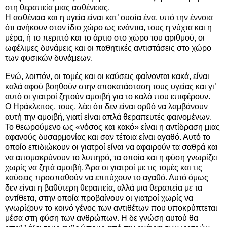
στη θεραπεία μιας ασθένειας.
Η ασθένεια και η υγεία είναι κατ’ ουσία ένα, υπό την έννοια
ότι ανήκουν στον ίδιο χώρο ως ενάντια, τους η νύχτα και η
μέρα, ή το περιττό και το άρτιο στο χώρο του αριθμού, οι
ωφέλιμες δυνάμεις και οι παθητικές αντιστάσεις στο χώρο
των φυσικών δυνάμεων.
Ενώ, λοιπόν, οι τομές και οι καύσεις φαίνονται κακά, είναι
καλά αφού βοηθούν στην αποκατάσταση τους υγείας και γι’
αυτό οι γιατροί ζητούν αμοιβή για το καλό που επιφέρουν.
Ο Ηράκλειτος, τους, λέει ότι δεν είναι ορθό να λαμβάνουν
αυτή την αμοιβή, γιατί είναι απλά θεραπευτές φαινομένων.
Το θεωρούμενο ως «νόσος και κακό» είναι η αντίδραση μιας
αφανούς δυσαρμονίας και σαν τέτοια είναι αγαθό. Αυτό το
οποίο επιδιώκουν οι γιατροί είναι να αφαιρούν τα σαθρά και
να απομακρύνουν το λυπηρό, τα οποία και η φύση γνωρίζει
χωρίς να ζητά αμοιβή. Άρα οι γιατροί με τις τομές και τις
καύσεις προσπαθούν να επιτύχουν το αγαθό. Αυτό όμως
δεν είναι η βαθύτερη θεραπεία, αλλά μια θεραπεία με τα
αντίθετα, στην οποία προβαίνουν οι γιατροί χωρίς να
γνωρίζουν το κοινό γένος των αντιθέτων που υποκρύπτεται
μέσα στη φύση των ανθρώπων. Η δε γνώση αυτού θα