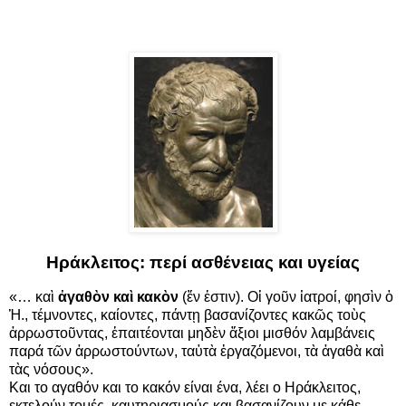
Ηράκλειτος: περί ασθένειας και υγείας
«… καὶ
ἀγαθὸν καὶ κακὸν
(ἕν ἐστιν). Οἱ γοῦν ἰατροί, φησὶν ὁ
Ἡ., τέμνοντες, καίοντες, πάντῃ βασανίζοντες κακῶς τοὺς
ἀρρωστοῦντας, ἐπαιτέονται μηδὲν ἄξιοι μισθόν λαμβάνεις
παρά τῶν ἀρρωστούντων, ταὐτὰ ἐργαζόμενοι, τὰ ἀγαθὰ καὶ
τὰς νόσους».
Και το αγαθόν και το κακόν είναι ένα, λέει ο Ηράκλειτος,
εκτελούν τομές, καυτηριασμούς και βασανίζουν με κάθε