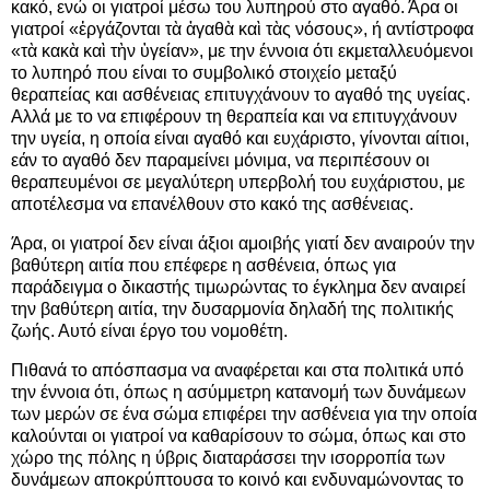
κακό, ενώ οι γιατροί μέσω του λυπηρού στο αγαθό. Άρα οι
γιατροί «ἐργάζονται τὰ ἀγαθὰ καὶ τὰς νόσους», ή αντίστροφα
«τὰ κακὰ καὶ τὴν ὑγείαν», με την έννοια ότι εκμεταλλευόμενοι
το λυπηρό που είναι το συμβολικό στοιχείο μεταξύ
θεραπείας και ασθένειας επιτυγχάνουν το αγαθό της υγείας.
Αλλά με το να επιφέρουν τη θεραπεία και να επιτυγχάνουν
την υγεία, η οποία είναι αγαθό και ευχάριστο, γίνονται αίτιοι,
εάν το αγαθό δεν παραμείνει μόνιμα, να περιπέσουν οι
θεραπευμένοι σε μεγαλύτερη υπερβολή του ευχάριστου, με
αποτέλεσμα να επανέλθουν στο κακό της ασθένειας.
Άρα, οι γιατροί δεν είναι άξιοι αμοιβής γιατί δεν αναιρούν την
βαθύτερη αιτία που επέφερε η ασθένεια, όπως για
παράδειγμα ο δικαστής τιμωρώντας το έγκλημα δεν αναιρεί
την βαθύτερη αιτία, την δυσαρμονία δηλαδή της πολιτικής
ζωής. Αυτό είναι έργο του νομοθέτη.
Πιθανά το απόσπασμα να αναφέρεται και στα πολιτικά υπό
την έννοια ότι, όπως η ασύμμετρη κατανομή των δυνάμεων
των μερών σε ένα σώμα επιφέρει την ασθένεια για την οποία
καλούνται οι γιατροί να καθαρίσουν το σώμα, όπως και στο
χώρο της πόλης η ύβρις διαταράσσει την ισορροπία των
δυνάμεων αποκρύπτουσα το κοινό και ενδυναμώνοντας το