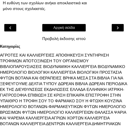
Η ευθύνη των σχολίων ανήκει αποκλειστικά και
μόνο στους σχολιαστές.
‹
›
Αρχική σελίδα
Προβολή έκδοσης ιστού
Κατηγορίες
ΑΓΡΟΤΕΣ ΚΑΙ ΚΑΛΛΙΕΡΓΕΙΕΣ
ΑΠΟΘΗΚΕΥΣΗ ΣΥΝΤΗΡΗΣΗ
ΤΡΟΦΙΜΩΝ
ΑΠΟΤΟΞΙΝΩΣΗ ΤΟΥ ΟΡΓΑΝΙΣΜΟΥ
ΒΙΒΛΙΟΠΑΡΟΥΣΙΑΣΕΙΣ
ΒΙΟΔΥΝΑΜΙΚΗ ΚΑΛΛΙΕΡΓΕΙΑ
ΒΙΟΔΥΝΑΜΙΚΟ
ΗΜΕΡΟΛΟΓΙΟ
ΒΙΟΛΟΓΙΚΗ ΚΑΛΛΙΕΡΓΕΙΑ
ΒΙΟΛΟΓΙΚΗ ΠΡΟΣΤΑΣΙΑ
ΦΥΤΩΝ
ΒΟΤΑΝΑ ΚΑΙ ΘΕΡΑΠΕΙΕΣ
ΒΡΗΚΑ ΜΕΣΑ ΣΤΑ ΒΙΒΛΙΑ
ΓΙΑ ΝΑ
ΞΕΦΕΥΓΟΥΜΕ
ΔΕΛΤΙΑ ΤΥΠΟΥ
ΔΩΡΕΑΝ ΒΙΒΛΙΑ
ΔΩΡΕΑΝ ΠΕΡΙΟΔΙΚΑ
ΕΚ ΤΗΣ ΔΙΕΥΘΥΝΣΕΩΣ
ΕΚΔΗΛΩΣΕΙΣ
ΕΛΛΑΔΑ
ΕΛΛΗΝΙΚΗ ΙΑΤΡΙΚΗ-
ΓΙΑΤΡΟΣΟΦΙΑ
ΕΠΙΒΙΩΣΗ ΣΕ ΚΡΙΣΗ
ΕΠΙΚΑΙΡΑ
ΕΠΙΣΤΡΟΦΗ ΣΤΗΝ
ΥΠΑΙΘΡΟ
Η ΤΡΟΦΗ ΣΟΥ ΤΟ ΦΑΡΜΑΚΟ ΣΟΥ
Η ΦΤΩΧΗ ΚΟΥΖΙΝΑ
ΗΜΕΡΟΛΟΓΙΟ ΒΟΤΑΝΩΝ-ΦΑΡΜΑΚΕΥΤΙΚΩΝ ΦΥΤΩΝ
ΗΜΕΡΟΛΟΓΙΟ
ΒΡΩΣΙΜΩΝ ΦΥΤΩΝ
ΗΜΕΡΟΛΟΓΙΟ ΚΑΛΛΙΕΡΓΕΙΩΝ
ΘΑΛΑΣΣΑ ΨΑΡΙΑ
ΚΑΙ ΨΑΡΕΜΑ
ΚΑΛΛΙΕΡΓΕΙΑ ΑΓΡΙΩΝ ΧΟΡΤΩΝ
ΚΑΛΛΙΕΡΓΕΙΑ
ΒΟΤΑΝΩΝ
ΚΑΛΛΙΕΡΓΕΙΑ ΔΕΝΤΡΩΝ
ΚΑΛΛΙΕΡΓΕΙΑ ΔΗΜΗΤΡΙΑΚΩΝ