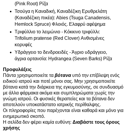
(Pink Root) Ρίζα
Τσούγα η Καναδική, Καναδέζικη Ερυθρελάτη
(Καναδέζικη πικέα): Abies (Tsuga Canadensis,
Hemlock Spruce) Φλοιός. Ελαφρύ αφέψημα
Τριφύλλιο το λειμώνιο - Κόκκινο τριφύλλι:
Trifolium pratense (Red Clover) Ανθισμένες
κορυφές
Υδράγγειο το δενδροειδές - Άγριο υδράγγειο,
άγρια ορτανσία: Hydrangea (Seven Barks) Ρίζα
Προφυλάξεις
Πάντα χρησιμοποιείτε τα
βότανα
υπό την επίβλεψη ενός
ειδικού ιατρού και ποτέ μόνοι σας. Μην χρησιμοποιείτε
βότανα κατά την διάρκεια της εγκυμοσύνης, σε συνδυασμό
με άλλα φάρμακα ακόμα και συμπληρώματα χωρίς την
γνώμη ιατρού. Οι φυσικές θεραπείες και τα βότανα δεν
αποτελούν υποκατάστατο ιατρικής περίθαλψης.
Οι πληροφορίες που παρέχονται είναι καθαρά και μόνο για
ενημερωτικό σκοπό.
Η σελίδα δεν φέρει καμία ευθύνη:
Διαβάστε τους όρους
χρήσης