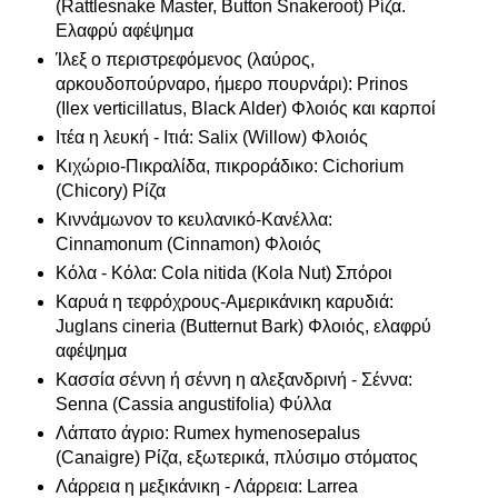
(Rattlesnake Master, Button Snakeroot) Ρίζα.
Ελαφρύ αφέψημα
Ίλεξ ο περιστρεφόμενος (λαύρος,
αρκουδοπούρναρο, ήμερο πουρνάρι): Prinos
(Ilex verticillatus, Black Alder) Φλοιός και καρποί
Ιτέα η λευκή - Ιτιά: Salix (Willow) Φλοιός
Κιχώριο-Πικραλίδα, πικροράδικο: Cichorium
(Chicory) Ρίζα
Κιννάμωνον το κευλανικό-Κανέλλα:
Cinnamonum (Cinnamon) Φλοιός
Κόλα - Κόλα: Cola nitida (Kola Nut) Σπόροι
Καρυά η τεφρόχρους-Αμερικάνικη καρυδιά:
Juglans cineria (Butternut Bark) Φλοιός, ελαφρύ
αφέψημα
Κασσία σέννη ή σέννη η αλεξανδρινή - Σέννα:
Senna (Cassia angustifolia) Φύλλα
Λάπατο άγριο: Rumex hymenosepalus
(Canaigre) Ρίζα, εξωτερικά, πλύσιμο στόματος
Λάρρεια η μεξικάνικη - Λάρρεια: Larrea