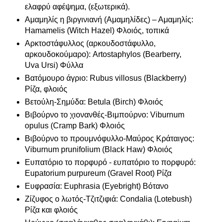
ελαφρύ αφέψημα, (εξωτερικά).
Αμαμηλίς η βιργινιανή (Αμαμηλίδες) – Αμαμηλίς:
Hamamelis (Witch Hazel) Φλοιός, τοπικά
Αρκτοστάφυλλος (αρκουδοστάφυλλο,
αρκουδοκούμαρο): Artostaphylos (Bearberry,
Uva Ursi) Φύλλα
Βατόμουρο άγριο: Rubus villosus (Blackberry)
Ρίζα, φλοιός
Βετούλη-Σημύδα: Betula (Birch) Φλοιός
Βιβούρνο το χιονανθές-Βιμπούρνο: Viburnum
opulus (Cramp Bark) Φλοιός
Βιβούρνο το προυμνόφυλλο-Μαύρος Κράταιγος:
Viburnum prunifolium (Black Haw) Φλοιός
Ευπατόριο το πορφυρό - ευπατόριο το πορφυρό:
Eupatorium purpureum (Gravel Root) Ρίζα
Ευφρασία: Euphrasia (Eyebright) Βότανο
Ζίζυφος ο λωτός-Τζιτζιφιά: Condalia (Lotebush)
Ρίζα και φλοιός