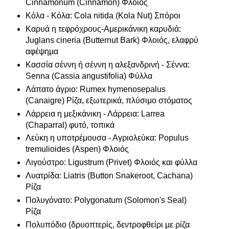
Cinnamonum (Cinnamon) Φλοιός
Κόλα - Κόλα: Cola nitida (Kola Nut) Σπόροι
Καρυά η τεφρόχρους-Αμερικάνικη καρυδιά:
Juglans cineria (Butternut Bark) Φλοιός, ελαφρύ
αφέψημα
Κασσία σέννη ή σέννη η αλεξανδρινή - Σέννα:
Senna (Cassia angustifolia) Φύλλα
Λάπατο άγριο: Rumex hymenosepalus
(Canaigre) Ρίζα, εξωτερικά, πλύσιμο στόματος
Λάρρεια η μεξικάνικη - Λάρρεια: Larrea
(Chaparral) φυτό, τοπικά
Λεύκη η υποτρέμουσα - Αγριολεύκα: Populus
tremulioides (Aspen) Φλοιός
Λιγούστρο: Ligustrum (Privet) Φλοιός και φύλλα
Λυατρίδα: Liatris (Button Snakeroot, Cachana)
Ρίζα
Πολυγόνατο: Polygonatum (Solomon's Seal)
Ρίζα
Πολυπόδιο (δρυοπτερίς, δεντροφθείρι με ρίζα