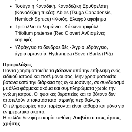
Τσούγα η Καναδική, Καναδέζικη Ερυθρελάτη
(Καναδέζικη πικέα): Abies (Tsuga Canadensis,
Hemlock Spruce) Φλοιός. Ελαφρύ αφέψημα
Τριφύλλιο το λειμώνιο - Κόκκινο τριφύλλι:
Trifolium pratense (Red Clover) Ανθισμένες
κορυφές
Υδράγγειο το δενδροειδές - Άγριο υδράγγειο,
άγρια ορτανσία: Hydrangea (Seven Barks) Ρίζα
Προφυλάξεις
Πάντα χρησιμοποιείτε τα
βότανα
υπό την επίβλεψη ενός
ειδικού ιατρού και ποτέ μόνοι σας. Μην χρησιμοποιείτε
βότανα κατά την διάρκεια της εγκυμοσύνης, σε συνδυασμό
με άλλα φάρμακα ακόμα και συμπληρώματα χωρίς την
γνώμη ιατρού. Οι φυσικές θεραπείες και τα βότανα δεν
αποτελούν υποκατάστατο ιατρικής περίθαλψης.
Οι πληροφορίες που παρέχονται είναι καθαρά και μόνο για
ενημερωτικό σκοπό.
Η σελίδα δεν φέρει καμία ευθύνη:
Διαβάστε τους όρους
χρήσης