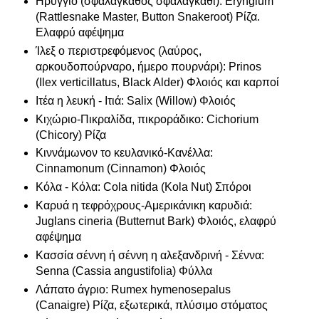
Ηρύγγιο (σφαλάγκαθος σφαλαγκάθι): Eryngium
(Rattlesnake Master, Button Snakeroot) Ρίζα.
Ελαφρύ αφέψημα
Ίλεξ ο περιστρεφόμενος (λαύρος,
αρκουδοπούρναρο, ήμερο πουρνάρι): Prinos
(Ilex verticillatus, Black Alder) Φλοιός και καρποί
Ιτέα η λευκή - Ιτιά: Salix (Willow) Φλοιός
Κιχώριο-Πικραλίδα, πικροράδικο: Cichorium
(Chicory) Ρίζα
Κιννάμωνον το κευλανικό-Κανέλλα:
Cinnamonum (Cinnamon) Φλοιός
Κόλα - Κόλα: Cola nitida (Kola Nut) Σπόροι
Καρυά η τεφρόχρους-Αμερικάνικη καρυδιά:
Juglans cineria (Butternut Bark) Φλοιός, ελαφρύ
αφέψημα
Κασσία σέννη ή σέννη η αλεξανδρινή - Σέννα:
Senna (Cassia angustifolia) Φύλλα
Λάπατο άγριο: Rumex hymenosepalus
(Canaigre) Ρίζα, εξωτερικά, πλύσιμο στόματος