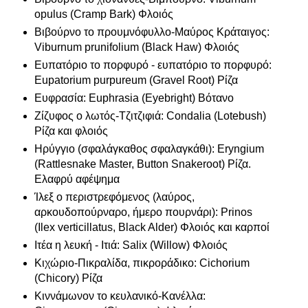
opulus (Cramp Bark) Φλοιός
Βιβούρνο το προυμνόφυλλο-Μαύρος Κράταιγος:
Viburnum prunifolium (Black Haw) Φλοιός
Ευπατόριο το πορφυρό - ευπατόριο το πορφυρό:
Eupatorium purpureum (Gravel Root) Ρίζα
Ευφρασία: Euphrasia (Eyebright) Βότανο
Ζίζυφος ο λωτός-Τζιτζιφιά: Condalia (Lotebush)
Ρίζα και φλοιός
Ηρύγγιο (σφαλάγκαθος σφαλαγκάθι): Eryngium
(Rattlesnake Master, Button Snakeroot) Ρίζα.
Ελαφρύ αφέψημα
Ίλεξ ο περιστρεφόμενος (λαύρος,
αρκουδοπούρναρο, ήμερο πουρνάρι): Prinos
(Ilex verticillatus, Black Alder) Φλοιός και καρποί
Ιτέα η λευκή - Ιτιά: Salix (Willow) Φλοιός
Κιχώριο-Πικραλίδα, πικροράδικο: Cichorium
(Chicory) Ρίζα
Κιννάμωνον το κευλανικό-Κανέλλα: