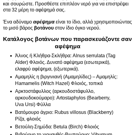
και σουρώστε. Προσθέστε επιπλέον νερό για να επιστρέψει
στα 32 μέρη το αφέψημά σας.
Ένα αδύναμο
αφέψημα
είναι το ίδιο, αλλά χρησιμοποιώντας
το μισό βάρος
βοτάνου
στον ίδιο όγκο νερού.
Κατάλογος βοτάνων που παρασκευάζοντε σαν
αφέψημα
Άλνος ή Κλήθρα-Σκλήθρα: Alnus serrulata (Tag
Alder) Φλοιός. Δυνατό αφέψημα (εσωτερικά),
ελαφρύ αφέψημα, (εξωτερικά).
Αμαμηλίς η βιργινιανή (Αμαμηλίδες) – Αμαμηλίς:
Hamamelis (Witch Hazel) Φλοιός, τοπικά
Αρκτοστάφυλλος (αρκουδοστάφυλλο,
αρκουδοκούμαρο): Artostaphylos (Bearberry,
Uva Ursi) Φύλλα
Βατόμουρο άγριο: Rubus villosus (Blackberry)
Ρίζα, φλοιός
Βετούλη-Σημύδα: Betula (Birch) Φλοιός
Βιβούρνο το χιονανθές-Βιμπούρνο: Viburnum