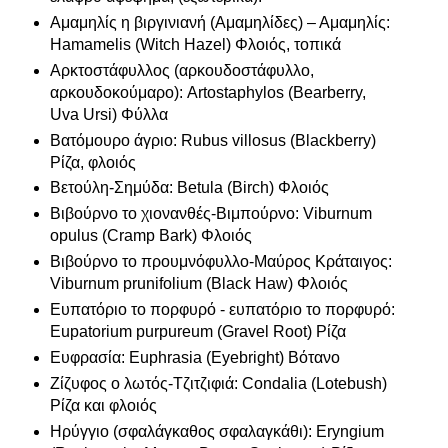
Αμαμηλίς η βιργινιανή (Αμαμηλίδες) – Αμαμηλίς:
Hamamelis (Witch Hazel) Φλοιός, τοπικά
Αρκτοστάφυλλος (αρκουδοστάφυλλο,
αρκουδοκούμαρο): Artostaphylos (Bearberry,
Uva Ursi) Φύλλα
Βατόμουρο άγριο: Rubus villosus (Blackberry)
Ρίζα, φλοιός
Βετούλη-Σημύδα: Betula (Birch) Φλοιός
Βιβούρνο το χιονανθές-Βιμπούρνο: Viburnum
opulus (Cramp Bark) Φλοιός
Βιβούρνο το προυμνόφυλλο-Μαύρος Κράταιγος:
Viburnum prunifolium (Black Haw) Φλοιός
Ευπατόριο το πορφυρό - ευπατόριο το πορφυρό:
Eupatorium purpureum (Gravel Root) Ρίζα
Ευφρασία: Euphrasia (Eyebright) Βότανο
Ζίζυφος ο λωτός-Τζιτζιφιά: Condalia (Lotebush)
Ρίζα και φλοιός
Ηρύγγιο (σφαλάγκαθος σφαλαγκάθι): Eryngium