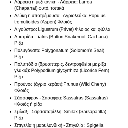
Λάρρεια η μεξικάνικη - Λάρρεια: Larrea
(Chaparral) φυτό, τοπικά
Λεύκη η υποτρέμουσα - Αγριολεύκα: Populus
tremulioides (Aspen) Φλοιός
Λιγούστρο: Ligustrum (Privet) Φλοιός και φύλλα
Λυατρίδα: Liatris (Button Snakeroot, Cachana)
Ρίζα
Πολυγόνατο: Polygonatum (Solomon's Seal)
Ρίζα
Πολυπόδιο (δρυοπτερίς, δεντροφθείρι με ρίζα
γλυκιά): Polypodium glycyrrhiza (Licorice Fern)
Ρίζα
Προύνος (άγριο κεράσι):Prunus (Wild Cherry)
Φλοιός
Σάσσαφρον - Σάσαφρα: Sassafras (Sassafras)
Φλοιός ή ρίζα
Σμίλαξ - Σαρσαπαρίλλη: Smilax (Sarsaparilla)
Ρίζα
Σπιγελία η μαρυλανδική - Σπιγελία : Spigelia