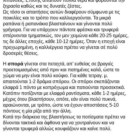
λιπάνσεις. Επίσης απαιτούν πολλά νερά και φοβούνται την
ξηρασία καθώς και τις δυνατές ζέστες.
Ως τόσο οι απαιτήσεις αυτών διαφέρουν σύμφωνα με τις
ποικιλίες και το τρόπο που καλλιεργούνται. Τα μικρά
ραπάνια ή ραπανάκια βλασταίνουν και γίνονται πολύ
γρήγορα. Για να υπάρχουν πάντοτε φρέσκα και τρυφερά
σπέρνονται τμηματικώς, τον μεν χειμώνα κάθε 20-25 ημέρες,
τις δε άλλες εποχές, κάθε 10-12 ημέρες. Όταν η εποχή είναι
προχωρημένη, η καλλιέργεια πρέπει να γίνεται σέ πολύ
δροσερές θέσεις.
Η
σπορά
γίνεται στα πεταχτά, απ’ ευθείας σε βραγιές
προετοιμασμένες από πριν και πατημένες καλά, ώστε το
χώμα να μην είναι πολύ κούφιο. Για κάθε τετραγ. μ.
απαιτούνται 1-2 δράμια σπόρου. Οι σπόροι σκεπάζονται
ελαφρά 1 πόντο με κοπρόχωμα και πατιούνται προσεκτικά.
Κατόπιν ποτίζονται με ελαφρά ραντίσματα, κάθε 1-2 ημέρες,
μέχρις ότου βλαστήσουν, οπότε, εάν είναι πολύ πυκνά,
αραιώνονται, με τρόπο, ώστε να έχουν αποστάσεις 5-10
πόντους η μία ρίζα από την άλλη.
Κατά την διάρκεια της βλαστήσεως τα ποτίσματα πρέπει να
δίνονται τακτικά και άφθονα για να χοντραίνουν και να
γίνονται τρυφερά αλλιώς κουφιάζουν και καίνε πολύ.