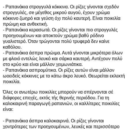
- Ραπανάκια στρογγυλά κόκκινα. Οι ρίζες γίνονται σχεδόν
στρογγυλές, σe μέγεθος μικρού αυγού, έχουν χρώμα
κόκκινο ζωηρό και γεύση όχι πολύ καυτερή. Είναι ποικιλία
πρώιμη και ανθεκτική.
- Ραπανάκια κερασωτά. Οι ρίζες γίνονται πιο στρογγυλές
προηγουμένων και αποκτούν χρώμα βαθύ ρόδινο
γυαλιστερό. Όταν τρώγονται πολύ τρυφερά δεν καίνε
καθόλου.
- Ραπανάκια άσπρα πρώιμα. Αυτά γίνονται μικρότερα όλων
με φλοιό εντελώς λευκό και σάρκα καυτερή. Αντέχουν πολύ
στο κρύο και είναι μάλλον χειμωνιάτικα.
- Ραπανάκια ασπρομύτικα. Οι ρίζες αυτών είναι μάλλον
ωοειδείς κόκκινες με το κάτω άκρο λευκό. Θεωρείται εκλεκτή
ποικιλία.
Όλες οι ανωτέρω ποικιλίες μπορούν να σπέρνονται σέ
διάφορες εποχές, εκτός τής θερινής περιόδου. Για τη
καλοκαιρινή παραγωγή ραπανιών, οι καλλίτερες ποικιλίες
είναι:
- Ραπανάκια άσπρα καλοκαιρινά. Οι ρίζες γίνονται
χοντρότερες των προηγουμένων, λευκές και περισσότερο