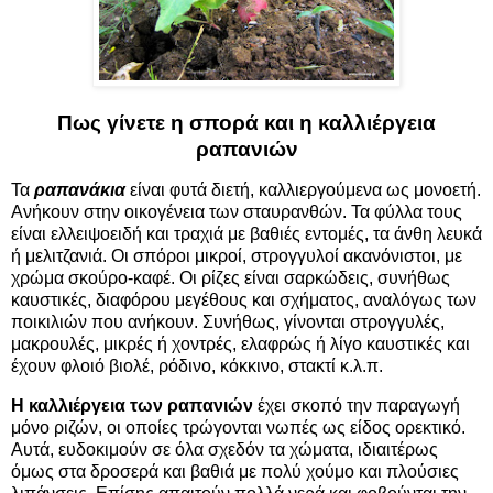
Πως γίνετε η σπορά και η καλλιέργεια
ραπανιών
Τα
ραπανάκια
είναι φυτά διετή, καλλιεργούμενα ως μονοετή.
Ανήκουν στην οικογένεια των σταυρανθών. Τα φύλλα τους
είναι ελλειψοειδή και τραχιά με βαθιές εντομές, τα άνθη λευκά
ή μελιτζανιά. Οι σπόροι μικροί, στρογγυλοί ακανόνιστοι, με
χρώμα σκούρο-καφέ. Οι ρίζες είναι σαρκώδεις, συνήθως
καυστικές, διαφόρου μεγέθους και σχήματος, αναλόγως των
ποικιλιών που ανήκουν. Συνήθως, γίνονται στρογγυλές,
μακρουλές, μικρές ή χοντρές, ελαφρώς ή λίγο καυστικές και
έχουν φλοιό βιολέ, ρόδινο, κόκκινο, στακτί κ.λ.π.
Η καλλιέργεια των ραπανιών
έχει σκοπό την παραγωγή
μόνο ριζών, οι οποίες τρώγονται νωπές ως είδος ορεκτικό.
Αυτά, ευδοκιμούν σε όλα σχεδόν τα χώματα, ιδιαιτέρως
όμως στα δροσερά και βαθιά με πολύ χούμο και πλούσιες