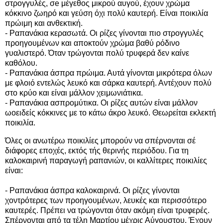
στρογγυλές, σe μέγεθος μικρού αυγού, έχουν χρώμα
κόκκινο ζωηρό και γεύση όχι πολύ καυτερή. Είναι ποικιλία
πρώιμη και ανθεκτική.
- Ραπανάκια κερασωτά. Οι ρίζες γίνονται πιο στρογγυλές
προηγουμένων και αποκτούν χρώμα βαθύ ρόδινο
γυαλιστερό. Όταν τρώγονται πολύ τρυφερά δεν καίνε
καθόλου.
- Ραπανάκια άσπρα πρώιμα. Αυτά γίνονται μικρότερα όλων
με φλοιό εντελώς λευκό και σάρκα καυτερή. Αντέχουν πολύ
στο κρύο και είναι μάλλον χειμωνιάτικα.
- Ραπανάκια ασπρομύτικα. Οι ρίζες αυτών είναι μάλλον
ωοειδείς κόκκινες με το κάτω άκρο λευκό. Θεωρείται εκλεκτή
ποικιλία.
Όλες οι ανωτέρω ποικιλίες μπορούν να σπέρνονται σέ
διάφορες εποχές, εκτός τής θερινής περιόδου. Για τη
καλοκαιρινή παραγωγή ραπανιών, οι καλλίτερες ποικιλίες
είναι:
- Ραπανάκια άσπρα καλοκαιρινά. Οι ρίζες γίνονται
χοντρότερες των προηγουμένων, λευκές και περισσότερο
καυτερές. Πρέπει να τρώγονται όταν ακόμη είναι τρυφερές.
Σπέρνονται από τα τέλη Μαρτίου μέχρις Αύγουστου. Έχουν