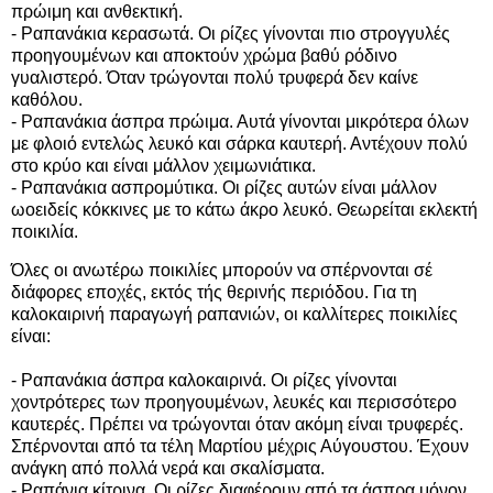
πρώιμη και ανθεκτική.
- Ραπανάκια κερασωτά. Οι ρίζες γίνονται πιο στρογγυλές
προηγουμένων και αποκτούν χρώμα βαθύ ρόδινο
γυαλιστερό. Όταν τρώγονται πολύ τρυφερά δεν καίνε
καθόλου.
- Ραπανάκια άσπρα πρώιμα. Αυτά γίνονται μικρότερα όλων
με φλοιό εντελώς λευκό και σάρκα καυτερή. Αντέχουν πολύ
στο κρύο και είναι μάλλον χειμωνιάτικα.
- Ραπανάκια ασπρομύτικα. Οι ρίζες αυτών είναι μάλλον
ωοειδείς κόκκινες με το κάτω άκρο λευκό. Θεωρείται εκλεκτή
ποικιλία.
Όλες οι ανωτέρω ποικιλίες μπορούν να σπέρνονται σέ
διάφορες εποχές, εκτός τής θερινής περιόδου. Για τη
καλοκαιρινή παραγωγή ραπανιών, οι καλλίτερες ποικιλίες
είναι:
- Ραπανάκια άσπρα καλοκαιρινά. Οι ρίζες γίνονται
χοντρότερες των προηγουμένων, λευκές και περισσότερο
καυτερές. Πρέπει να τρώγονται όταν ακόμη είναι τρυφερές.
Σπέρνονται από τα τέλη Μαρτίου μέχρις Αύγουστου. Έχουν
ανάγκη από πολλά νερά και σκαλίσματα.
- Ραπάνια κίτρινα. Οι ρίζες διαφέρουν από τα άσπρα μόνον