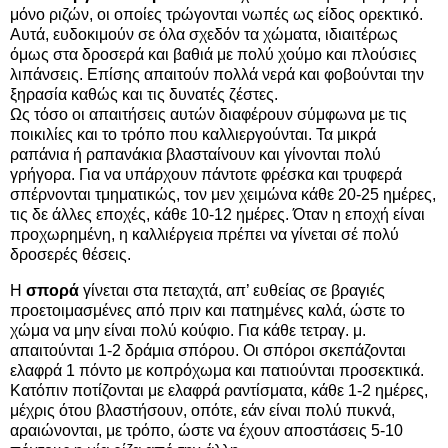
μόνο ριζών, οι οποίες τρώγονται νωπές ως είδος ορεκτικό.
Αυτά, ευδοκιμούν σε όλα σχεδόν τα χώματα, ιδιαιτέρως
όμως στα δροσερά και βαθιά με πολύ χούμο και πλούσιες
λιπάνσεις. Επίσης απαιτούν πολλά νερά και φοβούνται την
ξηρασία καθώς και τις δυνατές ζέστες.
Ως τόσο οι απαιτήσεις αυτών διαφέρουν σύμφωνα με τις
ποικιλίες και το τρόπο που καλλιεργούνται. Τα μικρά
ραπάνια ή ραπανάκια βλασταίνουν και γίνονται πολύ
γρήγορα. Για να υπάρχουν πάντοτε φρέσκα και τρυφερά
σπέρνονται τμηματικώς, τον μεν χειμώνα κάθε 20-25 ημέρες,
τις δε άλλες εποχές, κάθε 10-12 ημέρες. Όταν η εποχή είναι
προχωρημένη, η καλλιέργεια πρέπει να γίνεται σέ πολύ
δροσερές θέσεις.
Η
σπορά
γίνεται στα πεταχτά, απ’ ευθείας σε βραγιές
προετοιμασμένες από πριν και πατημένες καλά, ώστε το
χώμα να μην είναι πολύ κούφιο. Για κάθε τετραγ. μ.
απαιτούνται 1-2 δράμια σπόρου. Οι σπόροι σκεπάζονται
ελαφρά 1 πόντο με κοπρόχωμα και πατιούνται προσεκτικά.
Κατόπιν ποτίζονται με ελαφρά ραντίσματα, κάθε 1-2 ημέρες,
μέχρις ότου βλαστήσουν, οπότε, εάν είναι πολύ πυκνά,
αραιώνονται, με τρόπο, ώστε να έχουν αποστάσεις 5-10