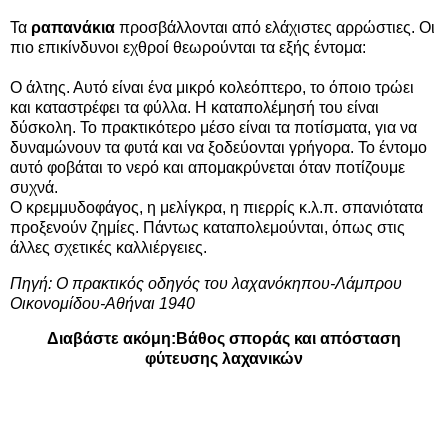
Τα
ραπανάκια
προσβάλλονται από ελάχιστες αρρώστιες. Οι
πιο επικίνδυνοι εχθροί θεωρούνται τα εξής έντομα:
Ο άλτης. Αυτό είναι ένα μικρό κολεόπτερο, το όποιο τρώει
και καταστρέφει τα φύλλα. Η καταπολέμησή του είναι
δύσκολη. Το πρακτικότερο μέσο είναι τα ποτίσματα, για να
δυναμώνουν τα φυτά και να ξοδεύονται γρήγορα. Το έντομο
αυτό φοβάται το νερό και απομακρύνεται όταν ποτίζουμε
συχνά.
Ο κρεμμυδοφάγος, η μελίγκρα, η πιερρίς κ.λ.π. σπανιότατα
προξενούν ζημίες. Πάντως καταπολεμούνται, όπως στις
άλλες σχετικές καλλιέργειες.
Πηγή: Ο πρακτικός οδηγός του λαχανόκηπου-Λάμπρου
Οικονομίδου-Αθήναι 1940
Διαβάστε ακόμη:
Βάθος σποράς και απόσταση
φύτευσης λαχανικών