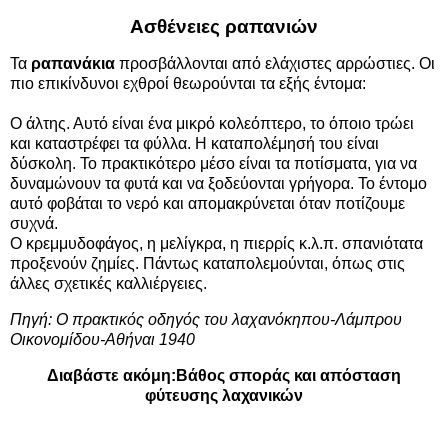
Ασθένειες ραπανιών
Τα
ραπανάκια
προσβάλλονται από ελάχιστες αρρώστιες. Οι
πιο επικίνδυνοι εχθροί θεωρούνται τα εξής έντομα:
Ο άλτης. Αυτό είναι ένα μικρό κολεόπτερο, το όποιο τρώει
και καταστρέφει τα φύλλα. Η καταπολέμησή του είναι
δύσκολη. Το πρακτικότερο μέσο είναι τα ποτίσματα, για να
δυναμώνουν τα φυτά και να ξοδεύονται γρήγορα. Το έντομο
αυτό φοβάται το νερό και απομακρύνεται όταν ποτίζουμε
συχνά.
Ο κρεμμυδοφάγος, η μελίγκρα, η πιερρίς κ.λ.π. σπανιότατα
προξενούν ζημίες. Πάντως καταπολεμούνται, όπως στις
άλλες σχετικές καλλιέργειες.
Πηγή: Ο πρακτικός οδηγός του λαχανόκηπου-Λάμπρου
Οικονομίδου-Αθήναι 1940
Διαβάστε ακόμη:
Βάθος σποράς και απόσταση
φύτευσης λαχανικών