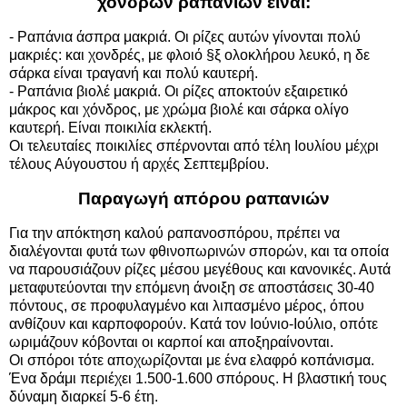
χονδρών ραπανιών είναι:
- Ραπάνια άσπρα μακριά. Οι ρίζες αυτών γίνονται πολύ
μακριές: και χονδρές, με φλοιό §ξ ολοκλήρου λευκό, η δε
σάρκα είναι τραγανή και πολύ καυτερή.
- Ραπάνια βιολέ μακριά. Οι ρίζες αποκτούν εξαιρετικό
μάκρος και χόνδρος, με χρώμα βιολέ και σάρκα ολίγο
καυτερή. Είναι ποικιλία εκλεκτή.
Οι τελευταίες ποικιλίες σπέρνονται από τέλη Ιουλίου μέχρι
τέλους Αύγουστου ή αρχές Σεπτεμβρίου.
Παραγωγή απόρου ραπανιών
Για την απόκτηση καλού ραπανοσπόρου, πρέπει να
διαλέγονται φυτά των φθινοπωρινών σπορών, και τα οποία
να παρουσιάζουν ρίζες μέσου μεγέθους και κανονικές. Αυτά
μεταφυτεύονται την επόμενη άνοιξη σε αποστάσεις 30-40
πόντους, σε προφυλαγμένο και λιπασμένο μέρος, όπου
ανθίζουν και καρποφορούν. Κατά τον Ιούνιο-Ιούλιο, οπότε
ωριμάζουν κόβονται οι καρποί και αποξηραίνονται.
Οι σπόροι τότε αποχωρίζονται με ένα ελαφρό κοπάνισμα.
Ένα δράμι περιέχει 1.500-1.600 σπόρους. Η βλαστική τους
δύναμη διαρκεί 5-6 έτη.