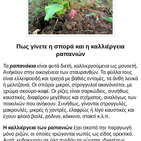
Πως γίνετε η σπορά και η καλλιέργεια
ραπανιών
Τα
ραπανάκια
είναι φυτά διετή, καλλιεργούμενα ως μονοετή.
Ανήκουν στην οικογένεια των σταυρανθών. Τα φύλλα τους
είναι ελλειψοειδή και τραχιά με βαθιές εντομές, τα άνθη λευκά
ή μελιτζανιά. Οι σπόροι μικροί, στρογγυλοί ακανόνιστοι, με
χρώμα σκούρο-καφέ. Οι ρίζες είναι σαρκώδεις, συνήθως
καυστικές, διαφόρου μεγέθους και σχήματος, αναλόγως των
ποικιλιών που ανήκουν. Συνήθως, γίνονται στρογγυλές,
μακρουλές, μικρές ή χοντρές, ελαφρώς ή λίγο καυστικές και
έχουν φλοιό βιολέ, ρόδινο, κόκκινο, στακτί κ.λ.π.
Η καλλιέργεια των ραπανιών
έχει σκοπό την παραγωγή
μόνο ριζών, οι οποίες τρώγονται νωπές ως είδος ορεκτικό.
Αυτά, ευδοκιμούν σε όλα σχεδόν τα χώματα, ιδιαιτέρως