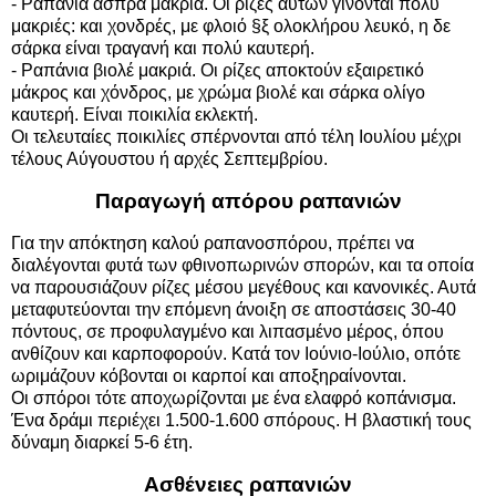
- Ραπάνια άσπρα μακριά. Οι ρίζες αυτών γίνονται πολύ
μακριές: και χονδρές, με φλοιό §ξ ολοκλήρου λευκό, η δε
σάρκα είναι τραγανή και πολύ καυτερή.
- Ραπάνια βιολέ μακριά. Οι ρίζες αποκτούν εξαιρετικό
μάκρος και χόνδρος, με χρώμα βιολέ και σάρκα ολίγο
καυτερή. Είναι ποικιλία εκλεκτή.
Οι τελευταίες ποικιλίες σπέρνονται από τέλη Ιουλίου μέχρι
τέλους Αύγουστου ή αρχές Σεπτεμβρίου.
Παραγωγή απόρου ραπανιών
Για την απόκτηση καλού ραπανοσπόρου, πρέπει να
διαλέγονται φυτά των φθινοπωρινών σπορών, και τα οποία
να παρουσιάζουν ρίζες μέσου μεγέθους και κανονικές. Αυτά
μεταφυτεύονται την επόμενη άνοιξη σε αποστάσεις 30-40
πόντους, σε προφυλαγμένο και λιπασμένο μέρος, όπου
ανθίζουν και καρποφορούν. Κατά τον Ιούνιο-Ιούλιο, οπότε
ωριμάζουν κόβονται οι καρποί και αποξηραίνονται.
Οι σπόροι τότε αποχωρίζονται με ένα ελαφρό κοπάνισμα.
Ένα δράμι περιέχει 1.500-1.600 σπόρους. Η βλαστική τους
δύναμη διαρκεί 5-6 έτη.
Ασθένειες ραπανιών