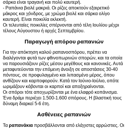
σάρκα είναι τραγανή και πολύ καυτερή.
- Ραπάνια βιολέ μακριά. Οι ρίζες αποκτούν εξαιρετικό
μάκρος και χόνδρος, με χρώμα βιολέ και σάρκα ολίγο
καυτερή. Είναι ποικιλία εκλεκτή.
Οι τελευταίες ποικιλίες σπέρνονται από τέλη Ιουλίου μέχρι
τέλους Αύγουστου ή αρχές Σεπτεμβρίου.
Παραγωγή απόρου ραπανιών
Για την απόκτηση καλού ραπανοσπόρου, πρέπει να
διαλέγονται φυτά των φθινοπωρινών σπορών, και τα οποία
να παρουσιάζουν ρίζες μέσου μεγέθους και κανονικές. Αυτά
μεταφυτεύονται την επόμενη άνοιξη σε αποστάσεις 30-40
πόντους, σε προφυλαγμένο και λιπασμένο μέρος, όπου
ανθίζουν και καρποφορούν. Κατά τον Ιούνιο-Ιούλιο, οπότε
ωριμάζουν κόβονται οι καρποί και αποξηραίνονται.
Οι σπόροι τότε αποχωρίζονται με ένα ελαφρό κοπάνισμα.
Ένα δράμι περιέχει 1.500-1.600 σπόρους. Η βλαστική τους
δύναμη διαρκεί 5-6 έτη.
Ασθένειες ραπανιών
Τα
ραπανάκια
προσβάλλονται από ελάχιστες αρρώστιες. Οι