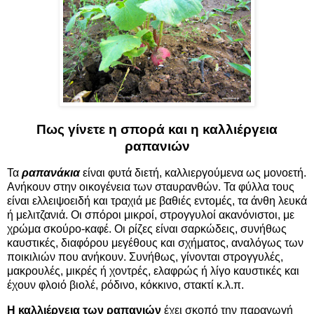
Πως γίνετε η σπορά και η καλλιέργεια
ραπανιών
Τα
ραπανάκια
είναι φυτά διετή, καλλιεργούμενα ως μονοετή.
Ανήκουν στην οικογένεια των σταυρανθών. Τα φύλλα τους
είναι ελλειψοειδή και τραχιά με βαθιές εντομές, τα άνθη λευκά
ή μελιτζανιά. Οι σπόροι μικροί, στρογγυλοί ακανόνιστοι, με
χρώμα σκούρο-καφέ. Οι ρίζες είναι σαρκώδεις, συνήθως
καυστικές, διαφόρου μεγέθους και σχήματος, αναλόγως των
ποικιλιών που ανήκουν. Συνήθως, γίνονται στρογγυλές,
μακρουλές, μικρές ή χοντρές, ελαφρώς ή λίγο καυστικές και
έχουν φλοιό βιολέ, ρόδινο, κόκκινο, στακτί κ.λ.π.
Η καλλιέργεια των ραπανιών
έχει σκοπό την παραγωγή