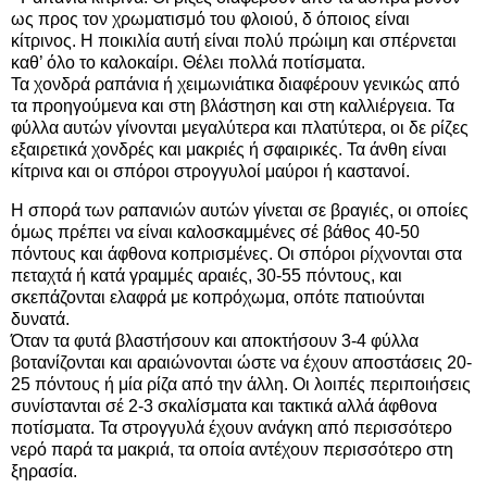
ως προς τον χρωματισμό του φλοιού, δ όποιος είναι
κίτρινος. Η ποικιλία αυτή είναι πολύ πρώιμη και σπέρνεται
καθ’ όλο το καλοκαίρι. Θέλει πολλά ποτίσματα.
Τα χονδρά ραπάνια ή χειμωνιάτικα διαφέρουν γενικώς από
τα προηγούμενα και στη βλάστηση και στη καλλιέργεια. Τα
φύλλα αυτών γίνονται μεγαλύτερα και πλατύτερα, οι δε ρίζες
εξαιρετικά χονδρές και μακριές ή σφαιρικές. Τα άνθη είναι
κίτρινα και οι σπόροι στρογγυλοί μαύροι ή καστανοί.
Η σπορά των ραπανιών αυτών γίνεται σε βραγιές, οι οποίες
όμως πρέπει να είναι καλοσκαμμένες σέ βάθος 40-50
πόντους και άφθονα κοπρισμένες. Οι σπόροι ρίχνονται στα
πεταχτά ή κατά γραμμές αραιές, 30-55 πόντους, και
σκεπάζονται ελαφρά με κοπρόχωμα, οπότε πατιούνται
δυνατά.
Όταν τα φυτά βλαστήσουν και αποκτήσουν 3-4 φύλλα
βοτανίζονται και αραιώνονται ώστε να έχουν αποστάσεις 20-
25 πόντους ή μία ρίζα από την άλλη. Οι λοιπές περιποιήσεις
συνίστανται σέ 2-3 σκαλίσματα και τακτικά αλλά άφθονα
ποτίσματα. Τα στρογγυλά έχουν ανάγκη από περισσότερο
νερό παρά τα μακριά, τα οποία αντέχουν περισσότερο στη
ξηρασία.