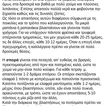
όμως στα δροσερά και βαθιά με πολύ χούμο και πλούσιες
λιπάνσεις. Επίσης απαιτούν πολλά νερά και φοβούνται την
ξηρασία καθώς και τις δυνατές ζέστες.
Ως τόσο οι απαιτήσεις αυτών διαφέρουν σύμφωνα με τις
ποικιλίες και το τρόπο που καλλιεργούνται. Τα μικρά
ραπάνια ή ραπανάκια βλασταίνουν και γίνονται πολύ
γρήγορα. Για να υπάρχουν πάντοτε φρέσκα και τρυφερά
σπέρνονται τμηματικώς, τον μεν χειμώνα κάθε 20-25 ημέρες,
τις δε άλλες εποχές, κάθε 10-12 ημέρες. Όταν η εποχή είναι
προχωρημένη, η καλλιέργεια πρέπει να γίνεται σέ πολύ
δροσερές θέσεις.
Η
σπορά
γίνεται στα πεταχτά, απ’ ευθείας σε βραγιές
προετοιμασμένες από πριν και πατημένες καλά, ώστε το
χώμα να μην είναι πολύ κούφιο. Για κάθε τετραγ. μ.
απαιτούνται 1-2 δράμια σπόρου. Οι σπόροι σκεπάζονται
ελαφρά 1 πόντο με κοπρόχωμα και πατιούνται προσεκτικά.
Κατόπιν ποτίζονται με ελαφρά ραντίσματα, κάθε 1-2 ημέρες,
μέχρις ότου βλαστήσουν, οπότε, εάν είναι πολύ πυκνά,
αραιώνονται, με τρόπο, ώστε να έχουν αποστάσεις 5-10
πόντους η μία ρίζα από την άλλη.
Κατά την διάρκεια της βλαστήσεως τα ποτίσματα πρέπει να