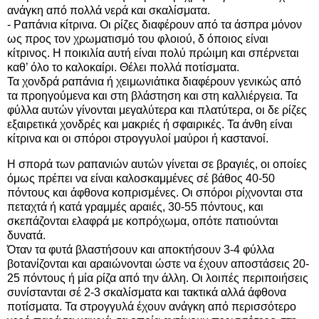
ανάγκη από πολλά νερά και σκαλίσματα.
- Ραπάνια κίτρινα. Οι ρίζες διαφέρουν από τα άσπρα μόνον
ως προς τον χρωματισμό του φλοιού, δ όποιος είναι
κίτρινος. Η ποικιλία αυτή είναι πολύ πρώιμη και σπέρνεται
καθ’ όλο το καλοκαίρι. Θέλει πολλά ποτίσματα.
Τα χονδρά ραπάνια ή χειμωνιάτικα διαφέρουν γενικώς από
τα προηγούμενα και στη βλάστηση και στη καλλιέργεια. Τα
φύλλα αυτών γίνονται μεγαλύτερα και πλατύτερα, οι δε ρίζες
εξαιρετικά χονδρές και μακριές ή σφαιρικές. Τα άνθη είναι
κίτρινα και οι σπόροι στρογγυλοί μαύροι ή καστανοί.
Η σπορά των ραπανιών αυτών γίνεται σε βραγιές, οι οποίες
όμως πρέπει να είναι καλοσκαμμένες σέ βάθος 40-50
πόντους και άφθονα κοπρισμένες. Οι σπόροι ρίχνονται στα
πεταχτά ή κατά γραμμές αραιές, 30-55 πόντους, και
σκεπάζονται ελαφρά με κοπρόχωμα, οπότε πατιούνται
δυνατά.
Όταν τα φυτά βλαστήσουν και αποκτήσουν 3-4 φύλλα
βοτανίζονται και αραιώνονται ώστε να έχουν αποστάσεις 20-
25 πόντους ή μία ρίζα από την άλλη. Οι λοιπές περιποιήσεις
συνίστανται σέ 2-3 σκαλίσματα και τακτικά αλλά άφθονα
ποτίσματα. Τα στρογγυλά έχουν ανάγκη από περισσότερο