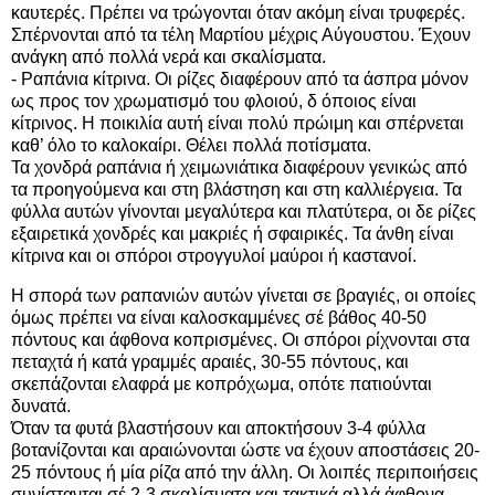
καυτερές. Πρέπει να τρώγονται όταν ακόμη είναι τρυφερές.
Σπέρνονται από τα τέλη Μαρτίου μέχρις Αύγουστου. Έχουν
ανάγκη από πολλά νερά και σκαλίσματα.
- Ραπάνια κίτρινα. Οι ρίζες διαφέρουν από τα άσπρα μόνον
ως προς τον χρωματισμό του φλοιού, δ όποιος είναι
κίτρινος. Η ποικιλία αυτή είναι πολύ πρώιμη και σπέρνεται
καθ’ όλο το καλοκαίρι. Θέλει πολλά ποτίσματα.
Τα χονδρά ραπάνια ή χειμωνιάτικα διαφέρουν γενικώς από
τα προηγούμενα και στη βλάστηση και στη καλλιέργεια. Τα
φύλλα αυτών γίνονται μεγαλύτερα και πλατύτερα, οι δε ρίζες
εξαιρετικά χονδρές και μακριές ή σφαιρικές. Τα άνθη είναι
κίτρινα και οι σπόροι στρογγυλοί μαύροι ή καστανοί.
Η σπορά των ραπανιών αυτών γίνεται σε βραγιές, οι οποίες
όμως πρέπει να είναι καλοσκαμμένες σέ βάθος 40-50
πόντους και άφθονα κοπρισμένες. Οι σπόροι ρίχνονται στα
πεταχτά ή κατά γραμμές αραιές, 30-55 πόντους, και
σκεπάζονται ελαφρά με κοπρόχωμα, οπότε πατιούνται
δυνατά.
Όταν τα φυτά βλαστήσουν και αποκτήσουν 3-4 φύλλα
βοτανίζονται και αραιώνονται ώστε να έχουν αποστάσεις 20-
25 πόντους ή μία ρίζα από την άλλη. Οι λοιπές περιποιήσεις
συνίστανται σέ 2-3 σκαλίσματα και τακτικά αλλά άφθονα