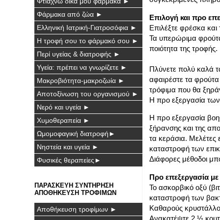
Φτιάχνω δικά μου φάρμακα ►
Φάρμακα από ζώα ►
Επιλογή και προ επ
Ελληνική Ιατρική-Γιατροσόφια ►
Επιλέξτε φρέσκα και 
Τα υπερώριμα φρούτα 
Η τροφή σου το φάρμακό σου ►
ποιότητα της τροφής.
Περί υγείας & διατροφής ►
Υγεία: πρέπει να γνωρίζετε ►
Πλύνετε πολύ καλά τ
αφαιρέστε τα φρούτα 
Μακροβιότητα-μακροζωία ►
τρόφιμα που θα ξηρά
Αποτοξίνωση του οργανισμού ►
Η προ εξεργασία των
Νερό και υγεία ►
Η προ εξεργασία βοηθ
Χυμοθεραπεία ►
ξήρανσης και της απ
Ωμομοφαγική διατροφή►
τα κεράσια. Μελέτες 
Νηστεία και υγεία ►
καταστροφή των επικί
Διάφορες μέθοδοι μπ
Φυσικές θεραπείες►
Προ επεξεργασία με
ΠΑΡΑΣΚΕΥΗ ΣΥΝΤΗΡΗΣΗ
Το ασκορβικό οξύ (βιτ
ΑΠΟΘΗΚΕΥΣΗ ΤΡΟΦΙΜΩΝ
καταστροφή των βακτ
Καθαρούς κρυστάλλου
Αποθήκευση τροφίμων ►
Ανακατέψτε 2 ½ κουτ