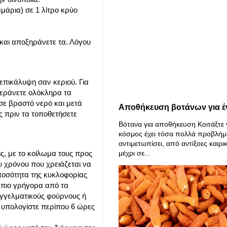
μάρια) σε 1 λίτρο κρύο
 και αποξηράνετε τα. Λόγου
πικάλυψη σαν κεριού. Για
 ξεράνετε ολόκληρα τα
σε βραστό νερό και μετά
Αποθήκευση βοτάνων για έ
ς πριν τα τοποθετήσετε
Βότανα για αποθήκευση Κοιτάξτε 
κόσμος έχει τόσα πολλά προβλήμ
αντιμετωπίσει, από αντίξοες καιρι
μέχρι σε...
, με το κοίλωμα τους προς
 χρόνου που χρειάζεται να
ποσότητα της κυκλοφορίας
 πιο γρήγορα από τα
γγελματικούς φούρνους ή
 υπολογίστε περίπου 6 ώρες