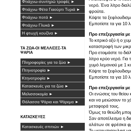
Φτιάχνω-συντηρώ τροφές ►
νερό. Ένα λίτρο διαλ
Φτιάχνω Φέτα Γιαούρτι Τυριά ►
φρούτα.
Κόψτε τα ξεφλουδισμ
Φτιάχνω ποτά ►
Εμποτίστε τα για 10 
Φτιάχνω Γλυκά ►
Η φτωχή κουζίνα ►
Προ επεξεργασία με 
Το κιτρικό οξύ ή ο χ
καταστροφή των μικρ
ΤΑ ΖΩΑ-ΟΙ ΜΕΛΛΙΣΕΣ-ΤΑ
Προ ετοιμάστε το διά
ΨΑΡΙΑ
λίτρο κρύο νερό. Για
Πληροφορίες για τα ζώα ►
χυμό λεμονιού με 1 
Πτηνοτροφία ►
Κόψτε τα ξεφλουδισμέ
Εμποτίστε τα για 10 
Κτηνοτροφία ►
Κατασκευές για τα ζώα ►
Προ επεξεργασία με
Οι ενώσεις του θείου
Μελισσοκομία ►
και να μειώσουν το 
Θάλασσα Ψάρια και Ψάρεμα ►
μεταφορά τους.
Όμως τα θειώδη μπορε
ΚΑΤΑΣΚΕΥΕΣ
Σαν αποτέλεσμα η δι
αλάτων σε φρέσκα φρ
Κατασκευές σπιτιών ►
Το μεταμπισουλφιτ να