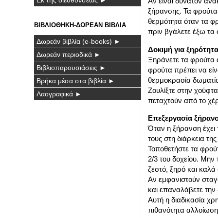
Αν είναι δυνατόν ανα
ξήρανσης. Τα φρούτα 
θερμότητα όταν τα φρ
ΒΙΒΛΙΟΘΗΚΗ-ΔΩΡΕΑΝ ΒΙΒΛΙΑ
πριν βγάλετε έξω τα
Δωρεάν βιβλία (e-books) ►
Δοκιμή για ξηρότητ
Δωρεάν περιοδικά ►
Ξηράνετε τα φρούτα 
Βιβλιοπαρουσιάσεις ►
φρούτα πρέπει να είν
θερμοκρασία δωματίου
Βρήκα μέσα στα βιβλία ►
Ζουλίξτε στην χούφτα
Λαογραφικά ►
πεταχτούν από το χέρι
Επεξεργασία ξήραν
Όταν η ξήρανση έχει 
τους στη διάρκεια τη
Τοποθετήστε τα φρούτ
2/3 του δοχείου. Μην
ζεστό, ξηρό και καλά
Αν εμφανιστούν σταγο
και επαναλάβετε την 
Αυτή η διαδικασία χρ
πιθανότητα αλλοίωση