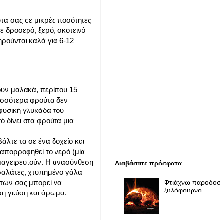
τα σας σε μικρές ποσότητες
 δροσερό, ξερό, σκοτεινό
ρούνται καλά για 6-12
ουν μαλακά, περίπου 15
ρισσότερα φρούτα δεν
 φυσική γλυκάδα του
ό δίνει στα φρούτα μια
άλτε τα σε ένα δοχείο και
 απορροφηθεί το νερό (μία
μαγειρευτούν. Η ανασύνθεση
Διαβάσατε πρόσφατα
οσαλάτες, χτυπημένο γάλα
Φτιάχνω παροδοσ
ύτων σας μπορεί να
ξυλόφουρνο
ερη γεύση και άρωμα.