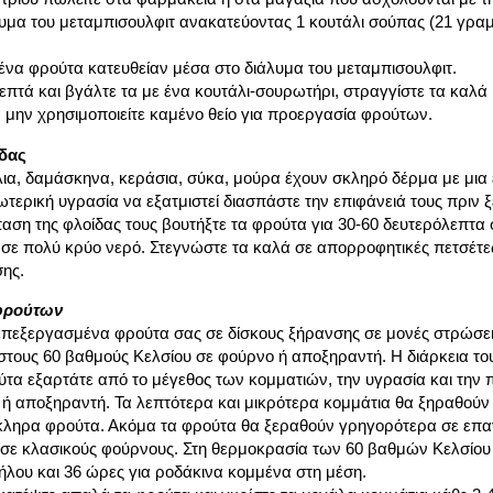
υμα του μεταμπισουλφιτ ανακατεύοντας 1 κουτάλι σούπας (21 γραμ
ένα φρούτα κατευθείαν μέσα στο διάλυμα του μεταμπισουλφιτ.
λεπτά και βγάλτε τα με ένα κουτάλι-σουρωτήρι, στραγγίστε τα καλά
, μην χρησιμοποιείτε καμένο θείο για προεργασία φρούτων.
δας
α, δαμάσκηνα, κεράσια, σύκα, μούρα έχουν σκληρό δέρμα με μια ε
ωτερική υγρασία να εξατμιστεί διασπάστε την επιφάνειά τους πριν
παση της φλοίδας τους βουτήξτε τα φρούτα για 30-60 δευτερόλεπτα 
 σε πολύ κρύο νερό. Στεγνώστε τα καλά σε απορροφητικές πετσέτε
σης.
φρούτων
επεξεργασμένα φρούτα σας σε δίσκους ξήρανσης σε μονές στρώσεις
στους 60 βαθμούς Κελσίου σε φούρνο ή αποξηραντή. Η διάρκεια του
τα εξαρτάτε από το μέγεθος των κομματιών, την υγρασία και την 
 ή αποξηραντή. Τα λεπτότερα και μικρότερα κομμάτια θα ξηραθούν
κληρα φρούτα. Ακόμα τα φρούτα θα ξεραθούν γρηγορότερα σε επα
 σε κλασικούς φούρνους. Στη θερμοκρασία των 60 βαθμών Κελσίου
ήλου και 36 ώρες για ροδάκινα κομμένα στη μέση.