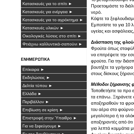
Κατασκευές για το σπίτι ►
Προετοιμάστε το διάλ
Κατασκευές για ενέργεια ►
νερό.
Κόψτε τα ξεφλουδισμ
Κατασκευές για το αγρόκτημα ►
Εμποτίστε τα για 10 
Κατασκευές υλικών ►
υγείας και ασφάλειας
Οικολογικές λύσεις στο σπίτι ►
Διάσπαση της φλού
Φτιάχνω καλλυντικά-σαπούνι ►
Φρούτα όπως σταφύλι
να επιτρέψετε την εσ
ΕΝΗΜΕΡΩΤΙΚΑ
φρούτα. Για την διάσ
βουτήξτε τα γρήγορα
Επίκαιρα ►
στους δίσκους ξήραν
Εκδηλώσεις ►
Μέθοδοι ξήρανσης 
Δελτία τύπου ►
Τοποθετήστε τα προ 
Ελλάδα ►
τα επάνω. Ξηράνετε 
Περιβάλλον ►
αποξηραθούν τα φρού
του αέρα στο φούρνο
Επιβίωση σε κρίση ►
μεγαλύτερα ή τα ολό
Επιστροφή στην Ύπαιθρο ►
αποξηραντές από ότι
Για να ξεφεύγουμε ►
για λεπτά κομμάτια μ
Εκ της διευθύνσεως ►