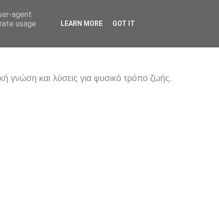
user-agent
erate usage
LEARN MORE
GOT IT
κή γνώση και λύσεις για φυσικό τρόπο ζωής.