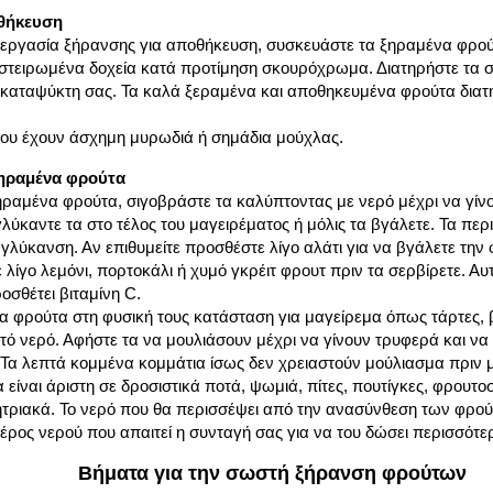
οθήκευση
εργασία ξήρανσης για αποθήκευση, συσκευάστε τα ξηραμένα φρού
στειρωμένα δοχεία κατά προτίμηση σκουρόχρωμα. Διατηρήστε τα σε
ή καταψύκτη σας. Τα καλά ξεραμένα και αποθηκευμένα φρούτα διατη
που έχουν άσχημη μυρωδιά ή σημάδια μούχλας.
ηραμένα φρούτα
ξηραμένα φρούτα, σιγοβράστε τα καλύπτοντας με νερό μέχρι να γίν
 γλύκαντε τα στο τέλος του μαγειρέματος ή μόλις τα βγάλετε. Τα πε
 γλύκανση. Αν επιθυμείτε προσθέστε λίγο αλάτι για να βγάλετε την
λίγο λεμόνι, πορτοκάλι ή χυμό γκρέιτ φρουτ πριν τα σερβίρετε. Αυτ
οσθέτει βιταμίνη C.
α φρούτα στη φυσική τους κατάσταση για μαγείρεμα όπως τάρτες, β
ό νερό. Αφήστε τα να μουλιάσουν μέχρι να γίνουν τρυφερά και να
 Τα λεπτά κομμένα κομμάτια ίσως δεν χρειαστούν μούλιασμα πριν 
είναι άριστη σε δροσιστικά ποτά, ψωμιά, πίτες, πουτίγκες, φρουτ
ητριακά. Το νερό που θα περισσέψει από την ανασύνθεση των φρο
έρος νερού που απαιτεί η συνταγή σας για να του δώσει περισσότ
Βήματα για την σωστή ξήρανση φρούτων