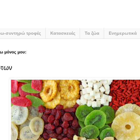
νω-συντηρώ τροφές
Κατασκευές
Τα ζώα
Ενημερωτικά
ω μόνος μου:
ύτων