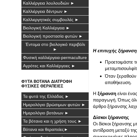
Καλλιέργεια λουλουδιών ►
Καλλιέργεια δέντρων ►
Καλλιεργητικές συμβουλές ►
Βιολογική Καλλιέργεια ►
Βιολογική προστασία φυτών ►
Έντομα στο βιολογικό περιβόλι
►
Η επιτυχής ξήρανσ
Φυσική καλλιέργεια-permaculture
Προετοιμάστε τ
Αγρότες και Καλλιέργειες ►
μεταμπισουλφίτ
Όταν ξεραθούν 
ΦΥΤΑ ΒΟΤΑΝΑ ΔΙΑΤΡΟΦΗ
αποθήκευση.
ΦΥΣΙΚΕΣ ΘΕΡΑΠΕΙΕΣ
Η
ξήρανση
είναι ένα
Τα φυτά της Ελλάδας ►
παραγωγή. Όπως όλα 
Ημερολόγιο βρώσιμων φυτών ►
άρθρο ξήρανσης λαχα
Ημερολόγιο βοτάνων ►
Δίσκοι ξήρανσης
Τα βότανα και η χρήση τους ►
Οι δίσκοι ξήρανσης μ
Βότανα και θεραπείες►
αντίδραση μεταξύ της
συγκεκριμένες πληροφ