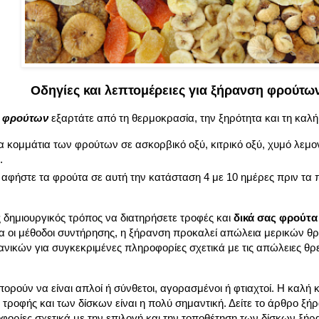
Οδηγίες και λεπτομέρειες για ξήρανση φρούτω
η φρούτων
εξαρτάτε από τη θερμοκρασία, την ξηρότητα και τη καλή
α κομμάτια των φρούτων σε ασκορβικό οξύ, κιτρικό οξύ, χυμό λεμον
.
αφήστε τα φρούτα σε αυτή την κατάσταση 4 με 10 ημέρες πριν τα 
ς δημιουργικός τρόπος να διατηρήσετε τροφές και
δικά σας φρούτα
οι μέθοδοι συντήρησης, η ξήρανση προκαλεί απώλεια μερικών θρε
νικών για συγκεκριμένες πληροφορίες σχετικά με τις απώλειες θρ
πορούν να είναι απλοί ή σύνθετοι, αγορασμένοι ή φτιαχτοί. Η καλή
 τροφής και των δίσκων είναι η πολύ σημαντική. Δείτε το άρθρο ξ
ορίες σχετικά με την επιλογή και την τοποθέτηση των δίσκων ξήρ