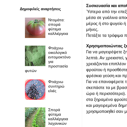
Συσκευασία και απ
Δημοφιλείς αναρτήσεις
Ύστερα από την επεξ
μέσα σε γυάλινα απο
Ντομάτα:
μέρος ή στο ψυγείο 
σπορά
φύτεμα
μήνες.
καλλιέργεια
Πετάξτε τα τρόφιμα 
Χρησιμοποιώντας ξ
Φτιάχνω
Για να μαγειρέψετε 
οικολογικό
εντομοκτόνο
λεπτά. Αν χρειαστεί,
για
χρειάζονται επιπλέον
προστασία
φρούτου ή προσθέστε 
φυτών
φρέσκια γεύση και πρ
Για να επαναφέρετε τ
Φτιάχνω
συντηρώ
σκεπάστε τα με βραστ
ελιές
ώρα ή περισσότερο).
στα ξηραμένα φρούτα 
και μαγειρεμένα δημ
Σπορά
χρησιμοποιηθεί σαν μ
φύτεμα
καλλιέργεια
λαχανικών