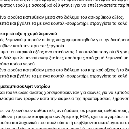
ύματος νερού με ασκορβικό οξύ φτάνει για να επεξεργαστείτε περί
ένα φρούτα κατευθείαν μέσα στο διάλυμα του ασκορβικού οξέος.
λεπτά και βγάλτε τα με ένα κουτάλι-σουρωτήρι, στραγγίστε τα καλά
κιτρικό οξύ ή χυμό λεμονιού
υμός λεμονιού μπορούν επίσης να χρησιμοποιηθούν για την διατήρησ
οβίων κατά την προ επεξεργασία.
λυμα του κιτρικού οξέος ανακατεύοντας 1 κουταλάκι τσαγιού (5 γραμ
 το διάλυμα λεμονιού αναμίξτε ίσες ποσότητες από χυμό λεμονιού με
κούπα κρύου νερού.
να φρούτα κατευθείαν μέσα στο διάλυμα του κιτρικού οξέος ή το δι
λεπτά και βγάλτε τα με ένα κουτάλι-σουρωτήρι, στραγγίστε τα καλά
 μεταμπισουλφιτ νατρίου
 και του θειώδες άλατος χρησιμοποιούνταν για αιώνες για να εμπο
χάλασμα των τροφών κατά την διάρκεια της προετοιμασίας, ξήρανσ
ί να ξεκινήσουν ασθματικές αντιδράσεις σε μερικούς ανθρώπους , 
εύθυνση τροφών και φαρμάκων Αμερικής FDA, έχει απαγορεύσει τ
ούτα και λαχανικά που πουλιούνται ή σερβίρονται ακατέργαστα σ
τρίου πωλείτε στα φαρμακεία ή στα μαγαζιά που ασχολούνται με τη