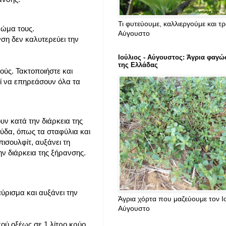
Τι φυτεύουμε, καλλιεργούμε και τ
ρώμα τους.
Αύγουστο
ση δεν καλυτερεύει την
Ιούλιος - Αύγουστος: Άγρια φαγώ
της Ελλάδας
ύς. Τακτοποιήστε και
εί να επηρεάσουν όλα τα
ν κατά την διάρκεια της
ύδα, όπως τα σταφύλια και
πισουλφίτ, αυξάνει τη
ν διάρκεια της ξήρανσης.
αύρισμα και αυξάνει την
Άγρια χόρτα που μαζεύουμε τον Ιο
Αύγουστο
ύ οξέως σε 1 λίτρο κρύο