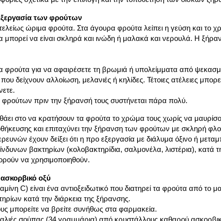
εξεργασία των φρούτων
τελείως ώριμα φρούτα. Στα άγουρα φρούτα λείπει η γεύση και το χ
μπορεί να είναι σκληρά και ινώδη ή μαλακά και νερουλά. Η ξήραν
α φρούτα για να αφαιρέσετε τη βρωμιά ή υπολείμματα από ψεκασμο
που δείχνουν αλλοίωση, μελανιές ή κηλίδες. Τέτοιες ατέλειες μπορ
νετε.
 φρούτων πριν την ξήρανσή τους συστήνεται πάρα πολύ.
άει στο να κρατήσουν τα φρούτα το χρώμα τους χωρίς να μαυρίσου
οθήκευσης και επιταχύνει την ξήρανση των φρούτων με σκληρή φλο
ερευνών έχουν δείξει ότι η προ εξεργασία με διάλυμα όξινο ή μεταμ
νδυνων βακτηρίων (κολοβακτηρίδια, σαλμονέλα, λιστέρια), κατά τη
ορούν να χρησιμοποιηθούν.
 ασκορβικό οξύ
αμίνη C) είναι ένα αντιοξειδωτικό που διατηρεί τα φρούτα από το μ
ηρίων κατά την διάρκεια της ξήρανσης.
ς μπορείτε να βρείτε συνήθως στα φαρμακεία.
αλιές σούπας (34 γραμμάρια) από κρυστάλλους καθαρού ασκορβικο