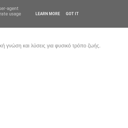
user-agent
erate usage
LEARN MORE
GOT IT
κή γνώση και λύσεις για φυσικό τρόπο ζωής.