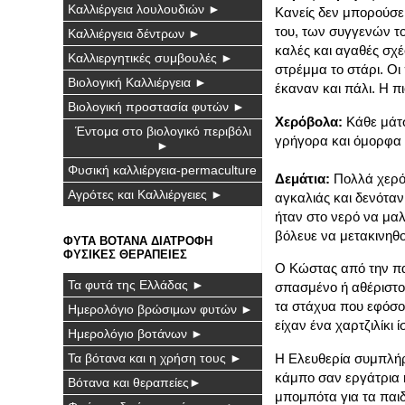
Καλλιέργεια λουλουδιών ►
Κανείς δεν μπορούσε
του, των συγγενών του
Καλλιέργεια δέντρων ►
καλές και αγαθές σχέ
Καλλιεργητικές συμβουλές ►
στρέμμα το στάρι. Οι
Βιολογική Καλλιέργεια ►
έκαναν και πάλι. Η π
Βιολογική προστασία φυτών ►
Xερόβολα:
Κάθε μάτσ
Έντομα στο βιολογικό περιβόλι
γρήγορα και όμορφα 
►
Φυσική καλλιέργεια-permaculture
Δεμάτια:
Πολλά χερόβ
Αγρότες και Καλλιέργειες ►
αγκαλιάς και δενόταν
ήταν στο νερό να μα
βόλευε να μετακινηθο
ΦΥΤΑ ΒΟΤΑΝΑ ΔΙΑΤΡΟΦΗ
ΦΥΣΙΚΕΣ ΘΕΡΑΠΕΙΕΣ
Ο Κώστας από την πα
Τα φυτά της Ελλάδας ►
σπασμένο ή αθέριστο
τα στάχυα που εφόσον
Ημερολόγιο βρώσιμων φυτών ►
είχαν ένα χαρτζιλίκι
Ημερολόγιο βοτάνων ►
Η Ελευθερία συμπλήρω
Τα βότανα και η χρήση τους ►
κάμπο σαν εργάτρια η
Βότανα και θεραπείες►
μπομπότα για τα παιδ