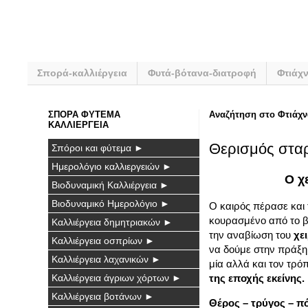
Σπορά-καλλιέργεια
Φυτά-βότανα-διατροφή
Φτιάχ
ΣΠΟΡΑ ΦΥΤΕΜΑ
Αναζήτηση στο Φτιάχν
ΚΑΛΛΙΕΡΓΕΙΑ
Θερισμός στα
Σπόροι και φύτεμα ►
Ημερολόγιο καλλιεργειών ►
Ο χ
Βιοδυναμική Καλλιέργεια ►
Βιοδυναμικό Ημερολόγιο ►
Ο καιρός πέρασε και 
κουρασμένο από το β
Καλλιέργεια δημητριακών ►
την αναβίωση του
χε
Καλλιέργεια οσπρίων ►
να δούμε στην πράξη 
Καλλιέργεια λαχανικών ►
μία αλλά και τον τρό
Καλλιέργεια άγριων χόρτων ►
της εποχής εκείνης.
Καλλιέργεια βοτάνων ►
Θέρος – τρύγος – π