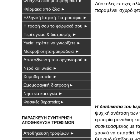
Φτιάχνω δικά μου φάρμακα ►
Δύσκολες εποχές αλλά
Φάρμακα από ζώα ►
παραμένει ισχυρό φτάν
Ελληνική Ιατρική-Γιατροσόφια ►
Η τροφή σου το φάρμακό σου ►
Περί υγείας & διατροφής ►
Υγεία: πρέπει να γνωρίζετε ►
Μακροβιότητα-μακροζωία ►
Αποτοξίνωση του οργανισμού ►
Νερό και υγεία ►
Χυμοθεραπεία ►
Ωμομοφαγική διατροφή►
Νηστεία και υγεία ►
Φυσικές θεραπείες►
Η διαδικασία του θε
ψυχική ανάταση των π
ΠΑΡΑΣΚΕΥΗ ΣΥΝΤΗΡΗΣΗ
εμπειρία μοναδική κα
ΑΠΟΘΗΚΕΥΣΗ ΤΡΟΦΙΜΩΝ
συσκευασμένος με τα
χρονιά να σπαρθεί. Η
Αποθήκευση τροφίμων ►
θερισμό ελπίζουμε να