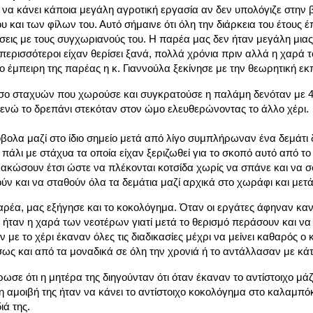
 να κάνει κάποια μεγάλη αγροτική εργασία αν δεν υπολόγιζε στην
 και των φίλων του. Αυτό σήμαινε ότι όλη την διάρκεια του έτους έ
σεις με τους συγχωριανούς του. Η παρέα μας δεν ήταν μεγάλη μια
 περισσότεροι είχαν θερίσει ξανά, πολλά χρόνια πριν αλλά η χαρά 
ιο έμπειρη της παρέας η κ. Γιαννούλα ξεκίνησε με την θεωρητική ε
ο σταχυών που χωρούσε και συγκρατούσε η παλάμη δενόταν με 4
ενώ το δρεπάνι στεκόταν στον ώμο ελευθερώνοντας το άλλο χέρι.
ολα μαζί στο ίδιο σημείο μετά από λίγο συμπλήρωναν ένα δεμάτι 
 πάλι με στάχυα τα οποία είχαν ξεριζωθεί για το σκοπό αυτό από 
λακώσουν έτσι ώστε να πλέκονται κοτσίδα χωρίς να σπάνε και να σ
ύν και να σταθούν όλα τα δεμάτια μαζί αρχικά στο χωράφι και μετά
ρέα, μας εξήγησε και το κοκολόγημα. Όταν οι εργάτες άφηναν κα
 ήταν η χαρά των νεοτέρων γιατί μετά το θερισμό περάσουν και ν
 με το χέρι έκαναν όλες τις διαδικασίες μέχρι να μείνει καθαρός 
 ίσως και από τα μοναδικά σε όλη την χρονιά ή το αντάλλασαν με κάτ
σε ότι η μητέρα της διηγούνταν ότι όταν έκαναν το αντίστοιχο μ
 αμοιβή της ήταν να κάνει το αντίστοιχο κοκολόγημα στο καλαμπόκι
ιά της.