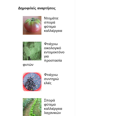
Δημοφιλείς αναρτήσεις
Ντομάτα:
σπορά
φύτεμα
καλλιέργεια
Φτιάχνω
οικολογικό
εντομοκτόνο
για
προστασία
φυτών
Φτιάχνω
συντηρώ
ελιές
Σπορά
φύτεμα
καλλιέργεια
λαχανικών