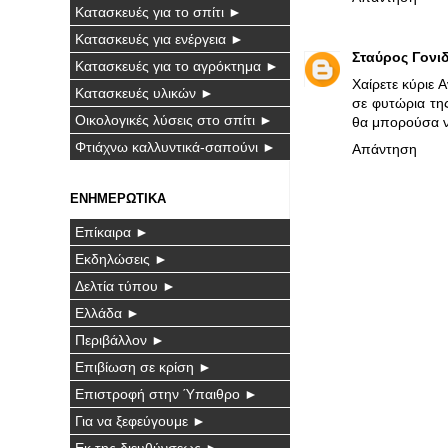
Κατασκευές για το σπίτι ►
Κατασκευές για ενέργεια ►
Σταύρος Γονι
Κατασκευές για το αγρόκτημα ►
Χαίρετε κύριε
Κατασκευές υλικών ►
σε φυτώρια τη
Οικολογικές λύσεις στο σπίτι ►
θα μπορούσα ν
Φτιάχνω καλλυντικά-σαπούνι ►
Απάντηση
ΕΝΗΜΕΡΩΤΙΚΑ
Επίκαιρα ►
Εκδηλώσεις ►
Δελτία τύπου ►
Ελλάδα ►
Περιβάλλον ►
Επιβίωση σε κρίση ►
Επιστροφή στην Ύπαιθρο ►
Για να ξεφεύγουμε ►
Εκ της διευθύνσεως ►