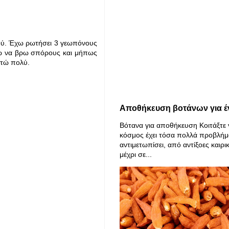
ιού. Έχω ρωτήσει 3 γεωπόνους
ρώ να βρω σπόρους και μήπως
στώ πολύ.
Αποθήκευση βοτάνων για έ
Βότανα για αποθήκευση Κοιτάξτε 
κόσμος έχει τόσα πολλά προβλήμ
αντιμετωπίσει, από αντίξοες καιρι
μέχρι σε...