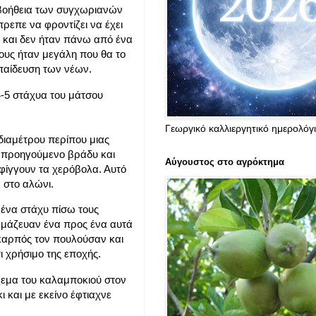
 βοήθεια των συγχωριανών
πρεπε να φροντίζει να έχει
ς και δεν ήταν πάνω από ένα
τους ήταν μεγάλη που θα το
κπαίδευση των νέων.
-5 στάχυα του μάτσου
Γεωργικό καλλιεργητικό ημερολόγ
διαμέτρου περίπου μιας
το προηγούμενο βράδυ και
Αύγουστος στο αγρόκτημα
φίγγουν τα χερόβολα. Αυτό
 στο αλώνι.
νένα στάχυ πίσω τους
α μάζευαν ένα προς ένα αυτά
ο καρπός τον πουλούσαν και
ι χρήσιμο της εποχής.
άζεμα του καλαμποκιού στον
 και με εκείνο έφτιαχνε