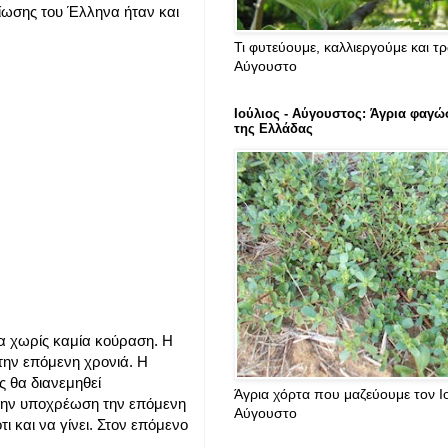
βίωσης του Έλληνα ήταν και
Τι φυτεύουμε, καλλιεργούμε και τ
Αύγουστο
Ιούλιος - Αύγουστος: Άγρια φαγώ
της Ελλάδας
ρα χωρίς καμία κούραση. Η
την επόμενη χρονιά. Η
ς θα διανεμηθεί
Άγρια χόρτα που μαζεύουμε τον Ιο
 την υποχρέωση την επόμενη
Αύγουστο
ι και να γίνει. Στον επόμενο