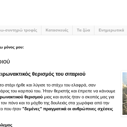
νω-συντηρώ τροφές
Κατασκευές
Τα ζώα
Ενημερωτικά
ω μόνος μου:
ριού
ειρωνακτικός θερισμός του σιταριού
το στάρι ήρθε και λύγισε το στάχυ του ελαφρά, σαν
άρος του καρπού του. Ήταν θεριστής και έπρεπε να κάνουμε
ιρωνακτικού θερισμού
μιας και αυτός ήταν ο σκοπός μας για
τον πόνο και το μόχθο της δουλειάς στα χωράφια από την
πο που ήταν
"δεμένες" πραγματικά οι ανθρώπινες σχέσεις
όλεμος