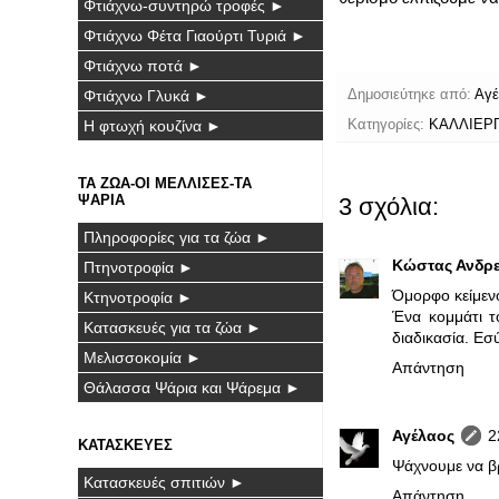
Φτιάχνω-συντηρώ τροφές ►
Φτιάχνω Φέτα Γιαούρτι Τυριά ►
Φτιάχνω ποτά ►
Φτιάχνω Γλυκά ►
Δημοσιεύτηκε από:
Αγέ
Η φτωχή κουζίνα ►
Κατηγορίες:
ΚΑΛΛΙΕΡ
ΤΑ ΖΩΑ-ΟΙ ΜΕΛΛΙΣΕΣ-ΤΑ
ΨΑΡΙΑ
3 σχόλια:
Πληροφορίες για τα ζώα ►
Κώστας Ανδρ
Πτηνοτροφία ►
Όμορφο κείμεν
Κτηνοτροφία ►
Ένα κομμάτι τ
Κατασκευές για τα ζώα ►
διαδικασία. Εσύ
Μελισσοκομία ►
Απάντηση
Θάλασσα Ψάρια και Ψάρεμα ►
Αγέλαος
2
ΚΑΤΑΣΚΕΥΕΣ
Ψάχνουμε να βρ
Κατασκευές σπιτιών ►
Απάντηση