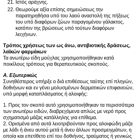
Ιστός αράχνης.
Θεωρούμε αξία επίσης σημειώσεως την
παρατηρηθήσα υπό του λαού αναστολή της πήξεως
του υπό διαφόρων ζώων παραγομένου γάλακτος,
κατόπιν της βρώσεως υπό τούτων διαφόρων
λειχήνων.
Τρόπος χρήσεως των ως άνω, αντιβιοτικής δράσεως,
λαϊκών φαρμάκων
Τα ανωτέρω είδη μούχλας χρησιμοποιήθηκαν κατά
ποικίλους τρόπους για θεραπευτικούς σκοπούς.
Α. Εξωτερικώς
Συνηθέστερος υπήρξε ο διά επιθέσεως ταύτης επί πληγών,
δοθιήνων και εν γένει μολυσμένων δερματικών επιφανειών,
υπό μορφή καταπλάσματος ή αλοιφής:
1. Προς τον σκοπό αυτό χρησιμοποιήθηκαν τα περισσότερα
των ανωτέρω ειδών, διαβρεχόμενα απλώς με νερό προς
σχηματισμό μάζας κατάλληλης για επίθεμα.
2. Ορισμένα από αυτά λειοτριβούνταν προς αλοιφώδη μάζα
με λάδι ή άνευ αυτού μετά ή άνευ άλλων προσμειγμάτων, η
οποία και επετίθετο επί του δοθιήνος, τραύματος ή γενικώς