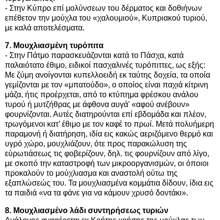
- Στην Κύπρο επί μολύνσεων του δέρματος και δοθιήνων
επέθετον την μούχλα του «χαλουμιού», Κυπριακού τυριού,
με καλά αποτελέσματα.
7. Μουχλιασμένη τυρόπιτα
- Στην Πάτμο παρασκευάζονται κατά το Πάσχα, κατά
παλαιότατο έθιμο, ειδικοί πασχαλινές τυρόπιττες, ως εξής:
Με ζύμη ανοίγονται κυπελλοειδή εκ ταύτης δοχεία, τα οποία
γεμίζονται με τον «μπατούδο», ο οποίος είναι παχιά κίτρινη
μάζα, ήτις προέρχεται, από το κτύπημα φρέσκου ανάλου
τυρού ή μυτζήθρας με άφθονα αυγά' «αφού ανέβουν»
φουρνίζονται. Αυτές διατηρούνται επί εβδομάδα και πλέον,
τρωγόμενοι κατ’ έθιμο με τον καφέ το πρωί. Μετά πολυήμερη
παραμονή ή διατήρηση, ιδία εις κακώς αεριζόμενο θερμό και
υγρό χώρο, μουχλιάζουν, ότε προς παρακώλυση της
εύρωτιάσεως τις φοβερίζουν, δηλ. τις φουρνίζουν από λίγο,
με σκοπό την καταστροφή των μικροοργανισμών, οι όποιοι
προκαλούν το μούχλιασμα και αναστολή ούτω της
εξαπλώσεώς του. Τα μουχλιασμένα κομμάτια δίδουν, ίδια εις
τα παιδιά «να τα φάνε για να κάμουν χρυσό δοντάκι».
8. Μουχλιασμένο λάδι συντηρήσεως τυριών