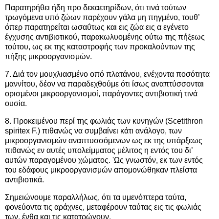
Παρατηρήθει ήδη προ δεκαετηρίδων, ότι τινά τούτων
τρωγόμενα υπό ζώων παρέχουν γάλα μη πηγμένο, τουθ’
όπερ παρατηρείται ωσαΰτως και εις ζώα εις α εγένετο
έγχυσης αντιβιοτικού, παρακωλυομένης ούτω της πήξεως
τούτου, ως εκ της καταστροφής των προκαλούντων της
πήξης μικροοργανισμών.
7. Διά τον μουχλιασμένο οπό πλατάνου, ενέχοντα ποσότητα
μαννίτου, δέον να παραδεχθούμε ότι ίσως αναπτύσσονται
ορισμένοι μικροοργανισμοί, παράγοντες αντιβιοτική τινά
ουσία.
8. Προκειμένου περί της φωλιάς των κυνηγών (Scetithron
spiritex F.) πιθανώς να συμβαίνει κάτι ανάλογο, των
μικροοργανισμών αναπτυσσόμενων ως εκ της υπάρξεως
πιθανώς εν αυτές υπολείμματος μέλιτος η εντός του δι’
αυτών παραγομένου χώματος. 'Ως γνωστόν, εκ των εντός
του εδάφους μικροοργανισμών απομονώθηκαν πλείστα
αντιβιοτικά.
Σημειώνουμε παραλλήλως, ότι τα υμενόπτερα ταύτα,
φονεύοντα τις αράχνες, μεταφέρουν ταύτας εις τις φωλιάς
των, ένθα και τις κατατρώγουν.