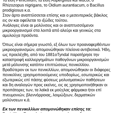
Τα είδη Penicillium, τα είδη Aspergillus καί Mucor, ο
Rhizozopus nigrigans, το Oidium aurantiacum, ο Bacillus
prodigiosus κ.α.
Στον άρτο αναπτύσσεται επίσης και ο μεσεντερικός βάκιλος
εις ον και οφείλεται το ιξώδες τούτου.
Ανάλογες είναι αι μολύνσεις και οι αναπτυσσόμενοι
μικροοργανισμοί στα λοιπά από αλεύρι και γενικώς στα
αμυλούχα προϊόντα.
Όπως είναι σήμερα γνωστό, εξ όλων των προαναφερθέντων
μικροοργανισμών, απομονώθηκαν πλείονα αντιβιοτικά. Ήδη,
ως προελέχθη, από του 1881οTyndal παρατήρησε την
καταστροφή καλλιεργημάτων παθογόνων μικροοργανισμών
μετά μόλυνσης κατόπιν επιπτώσεως πενικιλλίου.
Βραδύτερον εκ των πενικιλλίων, απομονώθηκαν οι διάφορες
πενικιλίνες χρησιμοποιούμενες υποδορίως, εσωτερικώς και
εξωτερικώς επί πάσης φύσεως μολυσματικών παθήσεων
και δη αναλογών προς εκείνες, εις ας χρησιμοποιήθηκαν οι
προπάτορες των, τα λαϊκά εκ μούχλας φάρμακα ήτοι επί
πνευμονιών, βλεννόρροιας, λοιμώξεων, δερματικών
μολύνσεων κ.ά.
Εκ των πενικιλλίων απομονώθηκαν επίσης τα: