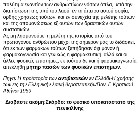
πολύτιμα εναντίον των ανθρωπίνων νόσων όπλα, μετά την
διαπίστωση της υπό του λαού, εν τη άπειρο αυτού σοφία,
ορθής χρήσεως τούτων, και εν συνεχεία της μελέτης τούτων
και της απομονώσεως εξ αυτών των δραστικών αυτών
συστατικών.
Ας μη λησμονούμε, η μελέτη της ιστορίας από του
πρωτογόνου ανθρώπου μέχρι της σήμερον μάς το διδάσκει,
ότι εκ των φαρμάκων τούτων ξεπήδησαν όχι μόνον ή
φαρμακογνωσία και γενικώς η φαρμακευτική, αλλά και οι
άλλες φυσικές επιστήμες, εκ τούτου δε και ή φαρμακογνωσία
απεκλήθη
μήτηρ πασών των φυσικών επιστημών
.
Πηγή: Η προϊστορία των
αντιβιοτικών
εν Ελλάδι-Η χρήσης
των εις την Ελληνικήν λαική θεραπευτικήν/Παν. Γ. Κρητικού-
Αθήναι 1959
Διαβάστε ακόμη:
Σκόρδο: το φυσικό υποκατάστατο της
πενικιλίνης