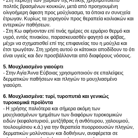
- Στη περιοχή των χωριών της Αττικής χρησιμοποιείτο
πολτός βρασμένων κουκιών, μετά από προηγουμένη
ολιγοήμερη άφεση προς μούχλιασμα, τα όποια εν συνεχεία
έτρωγαν. Κυρίως τα χορηγούν προς θεραπεία κοιλιακών και
εντερικών παθήσεων.
- Στη Κω αφήνονταν επί τινάς ημέρες σε ερμάριο θερμό και
υγρό, εντός πινακίου, παρασκευασθέν φαγητό εκ φάβας,
μέχρι να σχηματισθεί επί της επιφανείας του η μούχλα και
έτσι τρωγόταν. Στη χρήση αυτού οι κάτοικοι αποδίδουν το ότι
είναι υγιείς και δεν προσβάλλονται από διαφόρους νόσους.
5. Μουχλιασμένο γιαούρτι
- Στην Αγία Άννα Εύβοιας χρησιμοποιούν σε επαλείψεις
δερματικών παθήσεων και πληγών το μουχλιασμένο
γιαούρτι.
6. Μουχλιασμένα: τυρί, τυροπυτιά και γενικώς
τυροκομικά προϊόντα
- Η χρήσης παλιότερα και σήμερα ακόμη των
μουχλιασμένων τμημάτων των διαφόρων τυροκομικών
ειδών (κεφαλοτυριού, μυτζήθρας ή ανθότυρου, χαλουμιού,
τουλουμίσιου κ.ά.) για την θεραπεία πυορροουσών πληγών,
δερματικών μολύνσεων και δοθιήνων, αναφέρεται σε