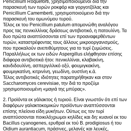
Penicillium Roqueforti, χρησιμοποιούμενοι δια την
παρασκευή των τυρών ροκφόρ και γοργοτζόλας και
Penicillium Camemberti, χρησιμοποιούμενο διά την
παρασκευή του ομωνύμου τυρού.
Τέλος εκ του Penicillium patulum απομονώθη αναλόγου
προς τας πενικιλλίνας δράσεως αντιβιοτικό, η πατουλίνη. Τα
δυο πρώτα αναπτύσσονται επί των προαναφερθέντων
τυρών, καταστρέφοντας τους άλλους μικροοργανισμούς,
που προκαλούν ανεπιθύμητους για το τυρί ζυμώσεις.
Παραλλήλως εκ των ειδών Aspergillus ελήφθησαν επίσης
διάφορα αντιβιοτικά ήτοι: πενικιλλίναι, κλαβακίνη,
κανδιδουλίνη, ασπεργιλλικό οξύ, φουμιγκακίνη,
φουμιγκατίνη, κιτρινίνη, γεωδίνη, ουστίνη κ.ά.
Τέλος αντιβιοτικές ιδιότητες παρατηρήθηκαν και στον
Saccharomyces cerevisiae, την διά το προζύμι
χρησιμοποιουμένη «μαγιά της μπύρας».
2. Προϊόντα εκ γάλακτος ή τυριού. Είναι γνωστόν ότι επί των
διαφόρων γαλακτοκομικών προϊόντων αναπτύσσονται
επίσης πλείονα είδη μυκήτων. Ούτως εις τον τυρί
αναπτύσσονται ποικιλόχρωμοι κηλίδες και δη: κυανοί εκ του
Bacillus cyanogenes, ερυθραί εκ τού Β. prodigiosus ή του
Oidium aurantiacum, πράσινες, μελανές και λευκές,