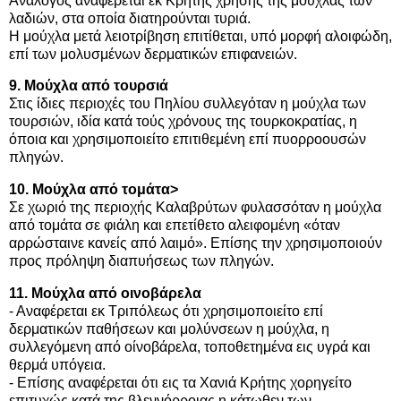
Ανάλογος αναφέρεται εκ Κρήτης χρήσης της μούχλας των
λαδιών, στα οποία διατηρούνται τυριά.
Η μούχλα μετά λειοτρίβηση επιτίθεται, υπό μορφή αλοιφώδη,
επί των μολυσμένων δερματικών επιφανειών.
9. Μούχλα από τουρσιά
Στις ίδιες περιοχές του Πηλίου συλλεγόταν η μούχλα των
τουρσιών, ιδία κατά τούς χρόνους της τουρκοκρατίας, η
όποια και χρησιμοποιείτο επιτιθεμένη επί πυορροουσών
πληγών.
10. Μούχλα από τομάτα>
Σε χωριό της περιοχής Καλαβρύτων φυλασσόταν η μούχλα
από τομάτα σε φιάλη και επετίθετο αλειφομένη «όταν
αρρώσταινε κανείς από λαιμό». Επίσης την χρησιμοποιούν
προς πρόληψη διαπυήσεως των πληγών.
11. Μούχλα από οινοβάρελα
- Αναφέρεται εκ Τριπόλεως ότι χρησιμοποιείτο επί
δερματικών παθήσεων και μολύνσεων η μούχλα, η
συλλεγόμενη από οίνοβάρελα, τοποθετημένα εις υγρά και
θερμά υπόγεια.
- Επίσης αναφέρεται ότι εις τα Χανιά Κρήτης χορηγείτο
επιτυχώς κατά της βλεννόρροιας η κάτωθεν των