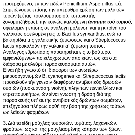
προερχόμενες εκ των ειδών Penicillium, Aspergillus κ.ά.
Σημειώνουμε επίσης την υπέρυθρο χρώση των μαλακών
τυρών (φέτας, τουλουμοτυριού, κοπανιστής,
ξυνομυτζήθρας), την κοινώς καλούμενη
άναμμα τού τυριού
,
οφειλομένη επίσης σε ανάλογη μόλυνση και τη κιτρίνη του
γάλακτος οφειλομένη εις το Bacillus synxanthus, ενώ τα
βακτηρίδια της γαλακτικής ζυμώσεως και ο Streptococcus
lactis προκαλούν την γαλακτική ζύμωση τούτου.
Ανάλογος εΰρωτίασις παρατηρείται εις το βούτυρο,
εμφανιζόμενων ποικιλόχρωμων αποικιών, ως και στα
διάφορα με αλεύρι παρασκευάσματα αυτών.
Είναι ήδη γνωστό ότι διάφοροι των ανωτέρω
μικροοργανισμών Β. cyanogenes καί Streptococcus lactis
προκαλοΰν τήν γένεσιν διαφόρων αντιβιοτικός δρωσών
ουσιών (πυοκυανάση, νισίνη), πλην των πενικιλλίων και
στρεπτομυκήτων, ών είναι γνωστή η δράση διά της
παρασκευής υπ’ αυτής αντιβιοτικός δρώντων σωμάτων,
επεξηγούσα πλήρως ορθή την βάση της χρήσεως τούτων
ως λαϊκών φαρμάκων.
3. Διά τα είδη μούχλας τουρσιών, τομάτας, λαχανικών,
φρούτων, ως και της μουχλιασμένης κόπρου των ζώων,