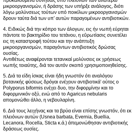
προκαλούμενα συνήθως υπό πλειόνων των ανωτέρω
μικροοργανισμών, ή δράσης των υπήρξε ανάλογος, διότι
λόγω μολύνσεως τούτων υπό ποικίλων μικροοργανισμών
δρουν ταύτα διά των υπ’ αυτών παραγομένων αντιβιοτικών.
4. Ειδικώς διά την κόπρο των άλογων, εις ήν νωπή εύρηται
πάντοτε το βακτηρίδιο του τετάνου, η εΰρωτίασις συνετέλει
εις τη καταστροφή τούτου και την ανάπτυξη
μικροοργανισμών, παραγόντων αντιβιοτικός δρώσας
ουσίας.
Αντιθέτως αναφέρονται τετανικαί μολύνσεις εκ χρήσεως
νωπής τοιαύτης, διά τον αυτόν σκοπό χρησιμοποιηθείσης.
5. Διά τα είδη ίσκας είναι ήδη γνωστόν ότι αναλόγου
βοτανικής φύσεως δρόγαι ενέχουν αντιβιοτικά' ούτος ο
Polyporus biformis ενέχει δυο, την διφορμίνην και το
διφορμινικόν οξύ, ενώ από το Agaricus nebularis
απομονώθει άλλο, η νεβουλαρίνη.
6. Διά τους λειχήνας και τα βρύα είναι επίσης γνωστόν, ότι εκ
πλειόνων αυτών (Usnea barbata, Evernia, Buellia,
Lecanora, Rocella, Sticta κ.ά.) άπεμονώθησαν αντιβιοτικής
δράσεως ουσίες.