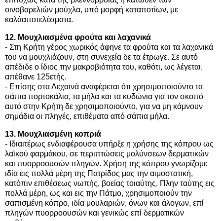
οινοβαρελιών μούχλα, υπό μορφή καταποτίων, με
καλάαποτελέσματα.
12. Μουχλιασμένα φρούτα και λαχανικά
- Στη Κρήτη γέρος χωρικός άφηνε τα φρούτα και τα λαχανικά
του να μουχλιάζουν, στη συνεχεία δε τα έτρωγε. Σε αυτό
απέδιδε ο ίδιος την μακροβιότητα του, καθότι, ως λέγεται,
απέθανε 125ετής.
- Επίσης στα Λεχαινά αναφέρεται ότι χρησιμοποιούντο τα
σάπια πορτοκάλια, τα μήλα και τα κυδώνια για τον σκοπό
αυτό στην Κρήτη δε χρησιμοποιούντο, για να μη κάμνουν
σημάδια οι πληγές, επιθέματα από σάπια μήλα.
13. Μουχλιασμένη κοπριά
- Ιδιαιτέρως ενδιαφέρουσα υπήρξε η χρήσης της κόπρου ως
λαϊκού φαρμάκου, σε περιπτώσεις μολύνσεων δερματικών
και πυορροουσών πληγών. Χρήση της κόπρου γνωρίζομε
ιδία εις πολλά μέρη της Πατρίδος μας την αιμοστατική,
κατόπιν επιθέσεως νωπής, βοείας τοιαύτης. Πλην ταύτης εις
πολλά μέρη, ως και εις την Πάτμο, χρησιμοποιούν την
σαπισμένη κόπρο, ιδία μουλαριών, όνων και άλογων, επί
πληγών πυορροουσών και γενικώς επί δερματικών