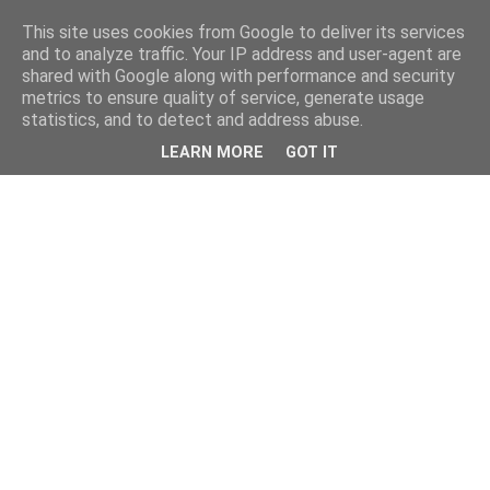
This site uses cookies from Google to deliver its services
Φτιάχνω μόνος μου
and to analyze traffic. Your IP address and user-agent are
shared with Google along with performance and security
metrics to ensure quality of service, generate usage
Οδηγοί για σπορά, καλλιέργεια, αποθήκευση τροφίμων,
statistics, and to detect and address abuse.
βότανα, επιβίωση, χειροποίητες κατασκευές, πρακτική
LEARN MORE
GOT IT
γνώση και λύσεις για φυσικό τρόπο ζωής.