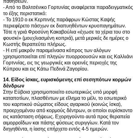
παθήσεων.
- Από το Βαλτσένικο Γορτυνίας αναφέρεται παραδειγματικός
το έξης περιστατικό:
- Το 1910 ο εκ Κερπινής παράφρων Κώστας Καψής
περιεφέρετο πάσχων εκ διαπυηθέντων κρυοπαγημάτων.
Τότε η γριά Φροσύνη Κακαβούλια «έχωσε τα χέρια του στο
φουσκί» (μουχλιασμένη κοπριά), μετά μερικές δε ημέρες ο
Κωστής θεραπεύτει πλήρως.
- Η επί μακρόν παραμείνασα κόπρος των αλόγων
χρησιμοποιείται επί πληγών πυορροουσών και εις Καλλιάνι
Γορτννίας, εις τις γεωργικές και ορεινές περιοχές της
Κύπρου και εις Κάτω Πεδινά Ζαγορίου.
14. Είδος ίσκας, ευρισκόμενης επί σεσηπότων κορμών
δένδρων
Στην Εύβοια χρησιμοποιείτο εσωτερικώς υπό μορφή
καταποτίων, πλασθέντων με εΐλημα το μέλι, το εσωτερικό
του καρπικού σώματος είδους αγαρικού (κοινώς ίσκα),
προερχομένου από κορμούς δέντρων, οι οποίοι ευρίσκοντο
εις κατάσταση σήψεως. Εχορηγούντο αυτά προς θεραπεία
αιμορροΐδων και πάσης φύσεως συριγγίων. Κατά τον
διηγηθέντα, η ίασης επήρχετο εντός 4-5 ημερών.