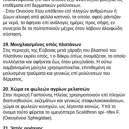
επιθέματα επί δερματικών μολύνσεων.
- Στην Οινούσα Χίου επέθετον επί πληγών ανθρώπων ή
ζώων αλοιφή από φύλλα καπνού, τα οποία, αφού ράντιζαν
με νερό, τα άφηναν επί ανάλογες ημέρες προς σήψη, εν
συνεχεία δε τα πολτοποιούν μέχρις ότου λάβουν άλοιφώδη
σύσταση.
19. Μουχλιασμένος οπός πλατάνων
Στις περιοχές της Εύβοιας μετά χάραξη του βλαστού του
πλατάνου εκρέει οπός, τ ο δάκρυ όπως ονομάζεται, το οποίο
συλλέγεται και αφήνεται έως ότου μουχλιάσει. Η ούτω
λαμβανομένη μούχλα χρησιμοποιείται, επιτιθεμένη σε
μολυσμένα τραύματα και γενικώς επί μολύνσεων του
δέρματος.
20. Χώμα εκ φωλεών αγρίων μελισσών
Στην περιοχή Γαστούνης Ηλείας χρησιμοποιούν επί πληγών
διαπυηθεισών, εκζεμάτων και γενικώς σταφυλοκοκκιάσεων,
χώμα εκ φωλεών κυνηγών, ως λέγονται κοινώς. Υπό το
όνομα τούτο φέρεται το υμενόπτερο Scelithron spi- rifex F.
(Οικογένεια Sphegidae).
21. 'Ιστός αράχνης