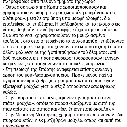
πληροφορίας από πλείονα τμήματα της χώρας.
- Ούτως σε χωριά της Κρήτης χρησιμοποιούσαν και
χρησιμοποιούν ακόμη την μουχλιασμένη επιφάνεια «του
αθότυρου», μετά λειοτρίβηση υπό μορφή αλοιφής, διά
επαλείψεις και επιθέματα. Η μαλθακότης και το πλούσιο εις
λίπος, βοηθούν την λήψη αλοιφής, εύχρηστης συστάσεως.
Σε αυτό το νησί χρησιμοποιούσαν το μουχλιασμένο
τουλούμι, στο οποίο περιείχετο το τουλουμοτύρι, επιθέτοντες
αυτό επί της κεφαλής πασχόντων από κασίδα (άχώρ) ή από
άλλην μόλυνση αυτής ή επί παθήσεων τού δέρματος, επί
δοθιηνώσεων, επί πάσης φύσεως πυορροουσών πληγών
και γενικώς επί πασχόντων από ποικίλες λοιμώξεις.
- Στη περιοχή της Σπάρτης αναφέρεται επίσης ανάλογη
χρήση του μουχλιασμένου τυριού. Προκειμένου εκεί να
αγοράσουν «μυτζήθρες», προτιμούσαν αυτές που είχαν
εξωτερική μούχλα, γιατί αυτές διατηρούνταν εσωτερικώς
καλώς.
- Στην Γκοριτσά οι ποιμένες άφηναν την τυροπυτιά «να
πιάσει μούχλα», οπότε το παρασκευαζόμενο με αυτή τυρί
ήταν αρίστης ποιότητος και «δεν έπιανε ποτέ σκουλήκι».
- Στην Μεσσήνη Μεσσηνίας χρησιμοποιείτο επί πληγών, ιδία
πυορροουσών, η εκ μυτζηθρών μούχλα, όπως και αυτή του
τυρογάλακτος.