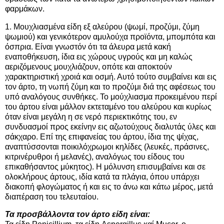
φαρμάκων.
1. Μουχλιασμένα είδη εξ αλεύρου (ψωμί, προζύμι, ζύμη
ψωμιού) και γενικότερον αμυλούχα προϊόντα, μπομπότα και
όσπρια. Είναι γνωστόν ότι τα άλευρα μετά κακή
εναποθήκευση, ίδια εις χώρους υγρούς και μη καλώς
αεριζόμενους μουχλιάζουν, οπότε και αποκτούν
χαρακτηριστική χροιά και οσμή. Αυτό τούτο συμβαίνει και εις
τον άρτο, τη νωπή ζύμη και το προζύμι διά της αφέσεως του
υπό αναλόγους συνθήκες. Το μούχλιασμα προκειμένου περί
του άρτου είναι μάλλον εκτεταμένο του αλεύρου και κυρίως
όταν είναι μεγάλη η σε νερό περιεκτικότης του, εν
συνδυασμοί προς εκείνην εις αζωτούχους διαλυτάς ύλες και
σάκχαρο. Επί της επιφανείας του άρτου, ίδια της ψίχας,
αναπτύσσονται ποικιλόχρωμοι κηλίδες (λευκές, πράσινες,
κιτρινέρυθροι ή μελανές), αναλόγως του είδους του
επικαθήσαντος μύκητος). Η μόλυνση επισυμβαίνει και σε
ολοκλήρους άρτους, ιδία κατά τα πλάγια, όπου υπάρχει
διακοπή φλογώματος ή και εις το άνω και κάτω μέρος, μετά
διαπέραση του τελευταίου.
Τα προσβάλλοντα τον άρτο είδη είναι: