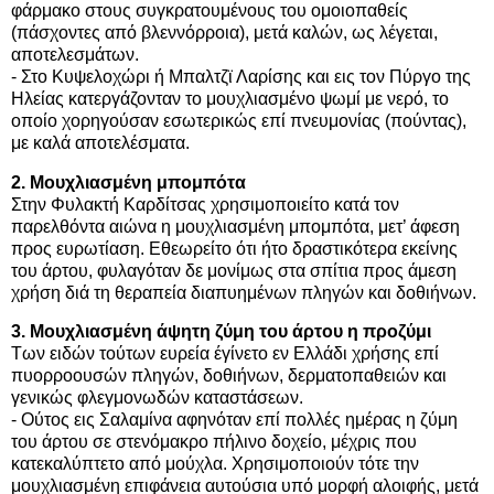
φάρμακο στους συγκρατουμένους του ομοιοπαθείς
(πάσχοντες από βλεννόρροια), μετά καλών, ως λέγεται,
αποτελεσμάτων.
- Στο Κυψελοχώρι ή Μπαλτζϊ Λαρίσης και εις τον Πύργο της
Ηλείας κατεργάζονταν το μουχλιασμένο ψωμί με νερό, το
οποίο χορηγούσαν εσωτερικώς επί πνευμονίας (πούντας),
με καλά αποτελέσματα.
2. Μουχλιασμένη μπομπότα
Στην Φυλακτή Καρδίτσας χρησιμοποιείτο κατά τον
παρελθόντα αιώνα η μουχλιασμένη μπομπότα, μετ’ άφεση
προς ευρωτίαση. Εθεωρείτο ότι ήτο δραστικότερα εκείνης
του άρτου, φυλαγόταν δε μονίμως στα σπίτια προς άμεση
χρήση διά τη θεραπεία διαπυημένων πληγών και δοθιήνων.
3. Μουχλιασμένη άψητη ζύμη του άρτου η προζύμι
Των ειδών τούτων ευρεία έγίνετο εν Ελλάδι χρήσης επί
πυορροουσών πληγών, δοθιήνων, δερματοπαθειών και
γενικώς φλεγμονωδών καταστάσεων.
- Ούτος εις Σαλαμίνα αφηνόταν επί πολλές ημέρας η ζύμη
του άρτου σε στενόμακρο πήλινο δοχείο, μέχρις που
κατεκαλύπτετο από μούχλα. Χρησιμοποιούν τότε την
μουχλιασμένη επιφάνεια αυτούσια υπό μορφή αλοιφής, μετά