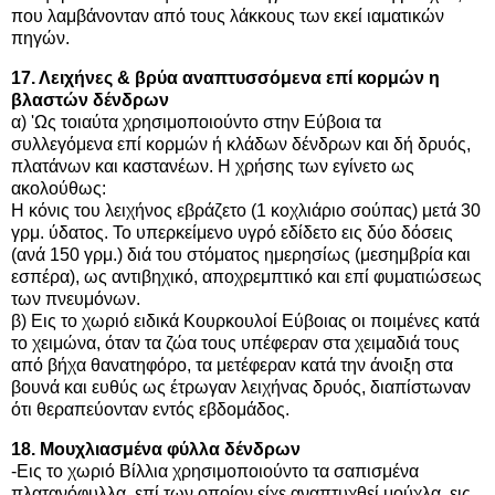
που λαμβάνονταν από τους λάκκους των εκεί ιαματικών
πηγών.
17. Λειχήνες & βρύα αναπτυσσόμενα επί κορμών η
βλαστών δένδρων
α) 'Ως τοιαύτα χρησιμοποιούντο στην Εύβοια τα
συλλεγόμενα επί κορμών ή κλάδων δένδρων και δή δρυός,
πλατάνων και καστανέων. Η χρήσης των εγίνετο ως
ακολούθως:
Η κόνις του λειχήνος εβράζετο (1 κοχλιάριο σούπας) μετά 30
γρμ. ύδατος. Το υπερκείμενο υγρό εδίδετο εις δύο δόσεις
(ανά 150 γρμ.) διά του στόματος ημερησίως (μεσημβρία και
εσπέρα), ως αντιβηχικό, αποχρεμπτικό και επί φυματιώσεως
των πνευμόνων.
β) Εις το χωριό ειδικά Κουρκουλοί Εύβοιας οι ποιμένες κατά
το χειμώνα, όταν τα ζώα τους υπέφεραν στα χειμαδιά τους
από βήχα θανατηφόρο, τα μετέφεραν κατά την άνοιξη στα
βουνά και ευθύς ως έτρωγαν λειχήνας δρυός, διαπίστωναν
ότι θεραπεύονταν εντός εβδομάδος.
18. Μουχλιασμένα φύλλα δένδρων
-Εις το χωριό Βίλλια χρησιμοποιούντο τα σαπισμένα
πλατανόφυλλα, επί των οποίον είχε αναπτυχθεί μούχλα, εις