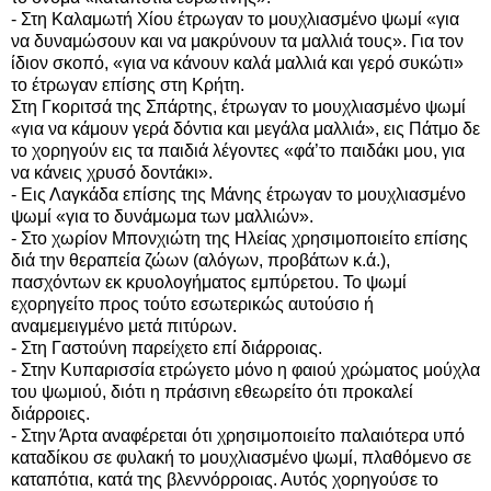
- Στη Καλαμωτή Χίου έτρωγαν το μουχλιασμένο ψωμί «για
να δυναμώσουν και να μακρύνουν τα μαλλιά τους». Για τον
ίδιον σκοπό, «για να κάνουν καλά μαλλιά και γερό συκώτι»
το έτρωγαν επίσης στη Κρήτη.
Στη Γκοριτσά της Σπάρτης, έτρωγαν το μουχλιασμένο ψωμί
«για να κάμουν γερά δόντια και μεγάλα μαλλιά», εις Πάτμο δε
το χορηγούν εις τα παιδιά λέγοντες «φά’το παιδάκι μου, για
να κάνεις χρυσό δοντάκι».
- Εις Λαγκάδα επίσης της Μάνης έτρωγαν το μουχλιασμένο
ψωμί «για το δυνάμωμα των μαλλιών».
- Στο χωρίον Μπονχιώτη της Ηλείας χρησιμοποιείτο επίσης
διά την θεραπεία ζώων (αλόγων, προβάτων κ.ά.),
πασχόντων εκ κρυολογήματος εμπύρετου. Το ψωμί
εχορηγείτο προς τούτο εσωτερικώς αυτούσιο ή
αναμεμειγμένο μετά πιτύρων.
- Στη Γαστούνη παρείχετο επί διάρροιας.
- Στην Κυπαρισσία ετρώγετο μόνο η φαιού χρώματος μούχλα
του ψωμιού, διότι η πράσινη εθεωρείτο ότι προκαλεί
διάρροιες.
- Στην Άρτα αναφέρεται ότι χρησιμοποιείτο παλαιότερα υπό
καταδίκου σε φυλακή το μουχλιασμένο ψωμί, πλαθόμενο σε
καταπότια, κατά της βλεννόρροιας. Αυτός χορηγούσε το