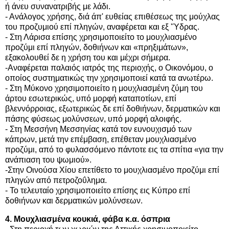
ή άνευ συνανατριβής με λάδι.
- Ανάλογος χρήσης, διά άπ' ευθείας επιθέσεως της μούχλας
του προζυμιού επί πληγών, αναφέρεται και εξ 'Ύδρας.
- Στη Λάρισα επίσης χρησιμοποιείτο το μουχλιασμένο
προζύμι επί πληγών, δοθιήνων και «πρηξιμάτων»,
εξακολουθεί δε η χρήση του και μέχρι σήμερα.
-Αναφέρεται παλαιός ιατρός της περιοχής, ο Οικονόμου, ο
οποίος συστηματικώς την χρησιμοποιεί κατά τα ανωτέρω.
- Στη Μύκονο χρησιμοποιείτο η μουχλιασμένη ζύμη του
άρτου εσωτερικώς, υπό μορφή καταποτίων, επί
βλεννόρροιας, εξωτερικώς δε επί δοθιήνων, δερματικών και
πάσης φύσεως μολύνσεων, υπό μορφή αλοιφής.
- Στη Μεσσήνη Μεσσηνίας κατά τον ευνουχισμό των
κάπρων, μετά την επέμβαση, επέθεταν μουχλιασμένο
προζύμι, από το φυλασσόμενο πάντοτε εις τα σπίτια «για την
ανάπιαση του ψωμιού».
-Στην Οινούσα Χίου επετίθετο το μουχλιασμένο προζύμι επί
πληγών από πετροζοΰλημα.
- Το τελευταίο χρησιμοποιείτο επίσης εις Κύπρο επί
δοθιήνων και δερματικών μολύνσεων.
4. Μουχλιασμένα κουκιά, φάβα κ.α. όσπρια