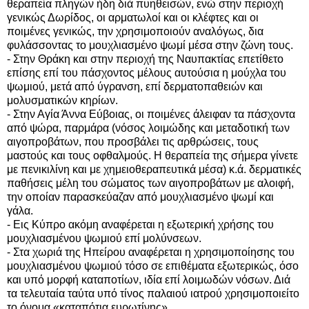
θεραπεία πληγών ήδη διά πυηθεισών, ενώ στην περιοχή
γενικώς Δωρίδος, οι αρματωλοί και οι κλέφτες και οι
ποιμένες γενικώς, την χρησιμοποιούν αναλόγως, δια
φυλάσσοντας το μουχλιασμένο ψωμί μέσα στην ζώνη τους.
- Στην Θράκη και στην περιοχή της Ναυπακτίας επετίθετο
επίσης επί του πάσχοντος μέλους αυτούσια η μούχλα του
ψωμιού, μετά από ύγρανση, επί δερματοπαθειών και
μολυσματικών κηρίων.
- Στην Αγία Άννα Εύβοιας, οι ποιμένες άλειφαν τα πάσχοντα
από ψώρα, παρμάρα (νόσος λοιμώδης και μεταδοτική των
αιγοπροβάτων, που προσβάλει τις αρθρώσεις, τους
μαστούς και τους οφθαλμούς. Η θεραπεία της σήμερα γίνετε
με πενικιλίνη και με χημειοθεραπευτικά μέσα) κ.ά. δερματικές
παθήσεις μέλη του σώματος των αιγοπροβάτων με αλοιφή,
την οποίαν παρασκεύαζαν από μουχλιασμένο ψωμί και
γάλα.
- Εις Κύπρο ακόμη αναφέρεται η εξωτερική χρήσης του
μουχλιασμένου ψωμιού επί μολύνσεων.
- Στα χωριά της Ηπείρου αναφέρεται η χρησιμοποίησης του
μουχλιασμένου ψωμιού τόσο σε επιθέματα εξωτερικώς, όσο
και υπό μορφή καταποτίων, ιδία επί λοιμωδών νόσων. Διά
τα τελευταία ταύτα υπό τίνος παλαιού ιατρού χρησιμοποιείτο
το όνομα «καταπότια ευρωτίνης».