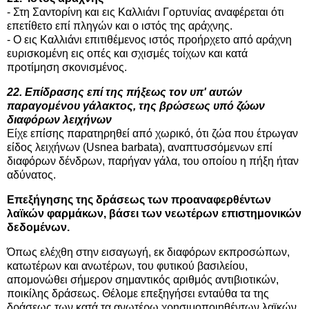
- Στη Σαντορίνη και εις Καλλιάνι Γορτυνίας αναφέρεται ότι
επετίθετο επί πληγών και ο ιστός της αράχνης.
- Ο εις Καλλιάνι επιτιθέμενος ιστός προήρχετο από αράχνη
ευρισκομένη εις οπές και σχισμές τοίχων και κατά
προτίμηση σκονισμένος.
22. Επίδρασης επί της πήξεως τον υπ' αυτών
παραγομένου γάλακτος, της βρώσεως υπό ζώων
διαφόρων λειχήνων
Είχε επίσης παρατηρηθεί από χωρικό, ότι ζώα που έτρωγαν
είδος λειχήνων (Usnea barbata), αναπτυσσόμενων επί
διαφόρων δένδρων, παρήγαν γάλα, του οποίου η πήξη ήταν
αδύνατος.
Επεξήγησης της δράσεως των προαναφερθέντων
λαϊκών φαρμάκων, βάσει των νεωτέρων επιστημονικών
δεδομένων.
Όπως ελέχθη στην εισαγωγή, εκ διαφόρων εκπροσώπων,
κατωτέρων και ανωτέρων, του φυτικού βασιλείου,
απομονώθει σήμερον σημαντικός αριθμός αντιβιοτικών,
ποικίλης δράσεως. Θέλομε επεξηγήσει ενταύθα τα της
δράσεως των κατά τα ανωτέρω χρησιμοποιηθέντων λαϊκών