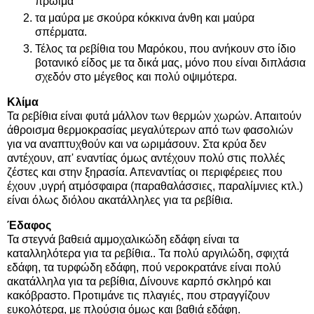
πρώιμα
τα μαύρα με σκούρα κόκκινα άνθη και μαύρα
σπέρματα.
Τέλος τα ρεβίθια του Μαρόκου, που ανήκουν στο ίδιο
βοτανικό είδος με τα δικά μας, μόνο που είναι διπλάσια
σχεδόν στο μέγεθος και πολύ οψιμότερα.
Κλίμα
Τα ρεβίθια είναι φυτά μάλλον των θερμών χωρών. Απαιτούν
άθροισμα θερμοκρασίας μεγαλύτερων από των φασολιών
για να αναπτυχθούν και να ωριμάσουν. Στα κρύα δεν
αντέχουν, απ' εναντίας όμως αντέχουν πολύ στις πολλές
ζέστες και στην ξηρασία. Απεναντίας οι περιφέρειες που
έχουν ,υγρή ατμόσφαιρα (παραθαλάσσιες, παραλίμνιες κτλ.)
είναι όλως διόλου ακατάλληλες για τα ρεβίθια.
Έδαφος
Τα στεγνά βαθειά αμμοχαλικώδη εδάφη είναι τα
καταλληλότερα για τα ρεβίθια.. Τα πολύ αργιλώδη, σφιχτά
εδάφη, τα τυρφώδη εδάφη, πού νεροκρατάνε είναι πολύ
ακατάλληλα για τα ρεβίθια, Δίνουνε καρπό σκληρό και
κακόβραστο. Προτιμάνε τις πλαγιές, που στραγγίζουν
ευκολότερα, με πλούσια όμως και βαθιά εδάφη.