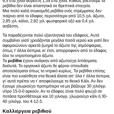
9,5 στα χίλια ασβέστη 1,39 στα χίλια. Καθώς βλέπουμε τα
ρεβίθια δεν είναι απαιτητικά σε θρεπτικά στοιχεία.
Μια πολύ καλή συγκομιδή ρεβίθια ενός στρέμματος δεν
παίρνει από το έδαφος περισσότερο από 10,5 χιλ. άζωτο,
2,85 χιλ. κάλιο, 2,82 χιλ. φωσφορικό οξύ και 0,4 χιλ.
ασβέστη.
Τα παραδέχονται πολύ εξαντλητικά του εδάφους. Αυτό
συμβαίνει γιατί χρειάζονται μεγάλα ποσά νερού και γιατί δεν
αφομοιώνουν αρκετά ζωηρά το άζωτο της ατμόσφαιρας,
όπως τ' άλλα όσπρια, κι' έτσι, απορροφούν από το έδαφος
όλο το νιτροποιημένο άζωτο.
Τα
ρεβίθια
έχουν ανάγκην από αζωτούχα λιπάσματα,
διαλυτά. Το οργανικό άζωτο δε φέρνει σπουδαία
αποτελέσματα όπως το νιτρικό κυρίως. Τα ρεβίθια επίσης
είναι πιο ευαίσθητα στα θειικά άλατα απ' όλα τ' άλλα όσπρια,
γι' αυτό πρέπει να τ' αποφεύγουμε το θειικό Κάλι. Αν δεν
έχουμε χλωριούχο προτιμότερο να μη βάζουμε 30 χιλιόγρ.
νίτρο 15-0-0 αρκούν. Αν το έδαφος είναι πολύ φτωχό σε
ποτάσα προσθέτουμε και 10 χιλιογρ. χλωριούχο κάλι ή 30-
40 χιλιόγρ. του 4-12-3.
Καλλιέργεια ρεβιθιού