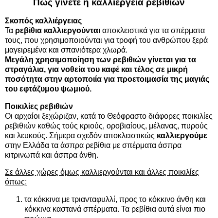
Πως γίνετε η καλλιέργεια ρεβιθιών
Σκοπός
καλλιέργειας
Τα
ρεβίθια καλλιεργούνται
αποκλειστικά για τα σπέρματα
τους, που χρησιμοποιούνται για τροφή του ανθρώπου ξερά
μαγειρεμένα και σπανιότερα χλωρά.
Μεγάλη χρησιμοποίηση των
ρεβιθιών
γίνεται για τα
στραγάλια, για νοθεία του καφέ και τέλος σε μικρή
ποσότητα στην αρτοποιία για προετοιμασία της μαγιάς
του εφτάζυμου ψωμιού.
Ποικιλίες ρεβιθιών
Οι αρχαίοι ξεχώριζαν, κατά το Θεόφραστο διάφορες ποικιλίες
ρεβιθιών καθώς τούς κριούς, οροβιαίους, μέλανας, πυρούς
και λευκούς. Σήμερα σχεδόν αποκλειστικώς
καλλιεργούμε
στην Ελλάδα τα άσπρα ρεβίθια με σπέρματα άσπρα
κιτρινωπά και άσπρα άνθη.
Σε άλλες χώρες όμως καλλιεργούνται και άλλες ποικιλίες
όπως:
τα κόκκινα με τριανταφυλλί, προς το κόκκινο άνθη και
κόκκινα καστανά σπέρματα. Τα ρεβίθια αυτά είναι πιο