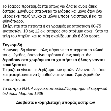
Το έδαφος προετοιμάζεται όπως για όλα τα ανοιξιάτικα
όσπρια. Συνήθως σπέρνεται το Μάρτιο και μόνο όταν ένα
μέρος έχει πολύ γλυκό χειμώνα μπορεί να σπαρθεί και το
φθινόπωρο.
Σπέρνεται στα πεταχτά ή σε γραμμές με απόσταση 60-75
εκατοστών. 10 ως 12 οκ. σπόρος στο στρέμμα αρκεί.Κατά τα
τέλη του Απρίλη και το Μάη σκαλίζουμε μία ή δύο φορές.
Συγκομιδή
Η συγκομιδή γίνεται μόλις πάρουνε τα σπέρματα το τελικό
τους μέγεθος, όσον είναι πράσινα όμως ακόμα.
Αν
ξεραθούν στο χωράφι και τα χτυπήσει ο ήλιος γίνονται
κακόβραστα
.
Το μάζεμα γίνεται με ξερίζωμα των φυτών. Δένονται δεμάτια
και μεταφέρονται να ξεραθούν στον ίσκιο. Άμα ξεραθούν
κοπανίζονται.
Τα όσπρια-Ν.Η. Αναγνωστόπουλου/Παράρτημα «Γεωργικού
δελτίου» Μαρτίου 1939
Διαβάστε ακόμη:
Εποχή σποράς οσπρίων