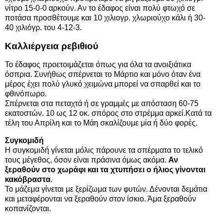
νίτρο 15-0-0 αρκούν. Αν το έδαφος είναι πολύ φτωχό σε
ποτάσα προσθέτουμε και 10 χιλιογρ. χλωριούχο κάλι ή 30-
40 χιλιόγρ. του 4-12-3.
Καλλιέργεια ρεβιθιού
Το έδαφος προετοιμάζεται όπως για όλα τα ανοιξιάτικα
όσπρια. Συνήθως σπέρνεται το Μάρτιο και μόνο όταν ένα
μέρος έχει πολύ γλυκό χειμώνα μπορεί να σπαρθεί και το
φθινόπωρο.
Σπέρνεται στα πεταχτά ή σε γραμμές με απόσταση 60-75
εκατοστών. 10 ως 12 οκ. σπόρος στο στρέμμα αρκεί.Κατά τα
τέλη του Απρίλη και το Μάη σκαλίζουμε μία ή δύο φορές.
Συγκομιδή
Η συγκομιδή γίνεται μόλις πάρουνε τα σπέρματα το τελικό
τους μέγεθος, όσον είναι πράσινα όμως ακόμα.
Αν
ξεραθούν στο χωράφι και τα χτυπήσει ο ήλιος γίνονται
κακόβραστα
.
Το μάζεμα γίνεται με ξερίζωμα των φυτών. Δένονται δεμάτια
και μεταφέρονται να ξεραθούν στον ίσκιο. Άμα ξεραθούν
κοπανίζονται.