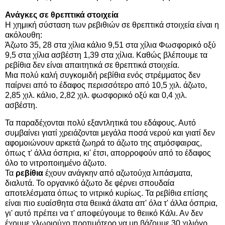
Ανάγκες σε θρεπτικά στοιχεία
Η χημική σύσταση των ρεβιθιών σε θρεπτικά στοιχεία είναι η
ακόλουθη:
Άζωτο 35, 28 στα χίλια κάλιο 9,51 στα χίλια Φωσφορικό οξύ
9,5 στα χίλια ασβέστη 1,39 στα χίλια. Καθώς βλέπουμε τα
ρεβίθια δεν είναι απαιτητικά σε θρεπτικά στοιχεία.
Μια πολύ καλή συγκομιδή ρεβίθια ενός στρέμματος δεν
παίρνει από το έδαφος περισσότερο από 10,5 χιλ. άζωτο,
2,85 χιλ. κάλιο, 2,82 χιλ. φωσφορικό οξύ και 0,4 χιλ.
ασβέστη.
Τα παραδέχονται πολύ εξαντλητικά του εδάφους. Αυτό
συμβαίνει γιατί χρειάζονται μεγάλα ποσά νερού και γιατί δεν
αφομοιώνουν αρκετά ζωηρά το άζωτο της ατμόσφαιρας,
όπως τ' άλλα όσπρια, κι' έτσι, απορροφούν από το έδαφος
όλο το νιτροποιημένο άζωτο.
Τα
ρεβίθια
έχουν ανάγκην από αζωτούχα λιπάσματα,
διαλυτά. Το οργανικό άζωτο δε φέρνει σπουδαία
αποτελέσματα όπως το νιτρικό κυρίως. Τα ρεβίθια επίσης
είναι πιο ευαίσθητα στα θειικά άλατα απ' όλα τ' άλλα όσπρια,
γι' αυτό πρέπει να τ' αποφεύγουμε το θειικό Κάλι. Αν δεν
έχουμε χλωριούχο προτιμότερο να μη βάζουμε 30 χιλιόγρ.