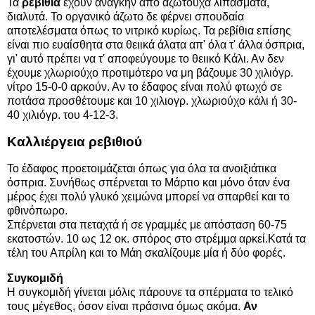
Τα
ρεβίθια
έχουν ανάγκην από αζωτούχα λιπάσματα,
διαλυτά. Το οργανικό άζωτο δε φέρνει σπουδαία
αποτελέσματα όπως το νιτρικό κυρίως. Τα ρεβίθια επίσης
είναι πιο ευαίσθητα στα θειικά άλατα απ' όλα τ' άλλα όσπρια,
γι' αυτό πρέπει να τ' αποφεύγουμε το θειικό Κάλι. Αν δεν
έχουμε χλωριούχο προτιμότερο να μη βάζουμε 30 χιλιόγρ.
νίτρο 15-0-0 αρκούν. Αν το έδαφος είναι πολύ φτωχό σε
ποτάσα προσθέτουμε και 10 χιλιογρ. χλωριούχο κάλι ή 30-
40 χιλιόγρ. του 4-12-3.
Καλλιέργεια ρεβιθιού
Το έδαφος προετοιμάζεται όπως για όλα τα ανοιξιάτικα
όσπρια. Συνήθως σπέρνεται το Μάρτιο και μόνο όταν ένα
μέρος έχει πολύ γλυκό χειμώνα μπορεί να σπαρθεί και το
φθινόπωρο.
Σπέρνεται στα πεταχτά ή σε γραμμές με απόσταση 60-75
εκατοστών. 10 ως 12 οκ. σπόρος στο στρέμμα αρκεί.Κατά τα
τέλη του Απρίλη και το Μάη σκαλίζουμε μία ή δύο φορές.
Συγκομιδή
Η συγκομιδή γίνεται μόλις πάρουνε τα σπέρματα το τελικό
τους μέγεθος, όσον είναι πράσινα όμως ακόμα.
Αν