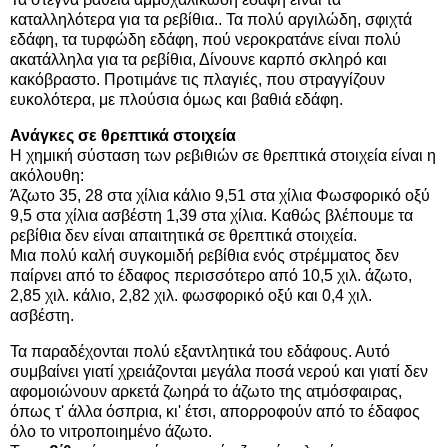
καταλληλότερα για τα ρεβίθια.. Τα πολύ αργιλώδη, σφιχτά
εδάφη, τα τυρφώδη εδάφη, πού νεροκρατάνε είναι πολύ
ακατάλληλα για τα ρεβίθια, Δίνουνε καρπό σκληρό και
κακόβραστο. Προτιμάνε τις πλαγιές, που στραγγίζουν
ευκολότερα, με πλούσια όμως και βαθιά εδάφη.
Ανάγκες σε θρεπτικά στοιχεία
Η χημική σύσταση των ρεβιθιών σε θρεπτικά στοιχεία είναι η
ακόλουθη:
Άζωτο 35, 28 στα χίλια κάλιο 9,51 στα χίλια Φωσφορικό οξύ
9,5 στα χίλια ασβέστη 1,39 στα χίλια. Καθώς βλέπουμε τα
ρεβίθια δεν είναι απαιτητικά σε θρεπτικά στοιχεία.
Μια πολύ καλή συγκομιδή ρεβίθια ενός στρέμματος δεν
παίρνει από το έδαφος περισσότερο από 10,5 χιλ. άζωτο,
2,85 χιλ. κάλιο, 2,82 χιλ. φωσφορικό οξύ και 0,4 χιλ.
ασβέστη.
Τα παραδέχονται πολύ εξαντλητικά του εδάφους. Αυτό
συμβαίνει γιατί χρειάζονται μεγάλα ποσά νερού και γιατί δεν
αφομοιώνουν αρκετά ζωηρά το άζωτο της ατμόσφαιρας,
όπως τ' άλλα όσπρια, κι' έτσι, απορροφούν από το έδαφος
όλο το νιτροποιημένο άζωτο.