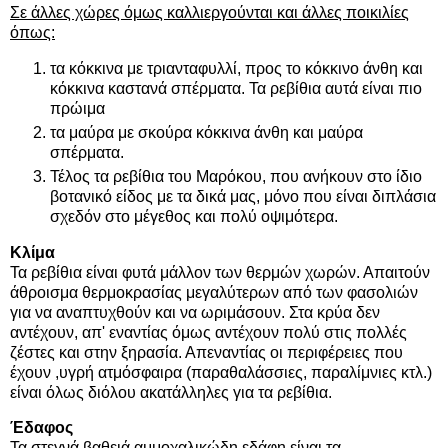
Σε άλλες χώρες όμως καλλιεργούνται και άλλες ποικιλίες
όπως:
τα κόκκινα με τριανταφυλλί, προς το κόκκινο άνθη και
κόκκινα καστανά σπέρματα. Τα ρεβίθια αυτά είναι πιο
πρώιμα
τα μαύρα με σκούρα κόκκινα άνθη και μαύρα
σπέρματα.
Τέλος τα ρεβίθια του Μαρόκου, που ανήκουν στο ίδιο
βοτανικό είδος με τα δικά μας, μόνο που είναι διπλάσια
σχεδόν στο μέγεθος και πολύ οψιμότερα.
Κλίμα
Τα ρεβίθια είναι φυτά μάλλον των θερμών χωρών. Απαιτούν
άθροισμα θερμοκρασίας μεγαλύτερων από των φασολιών
για να αναπτυχθούν και να ωριμάσουν. Στα κρύα δεν
αντέχουν, απ' εναντίας όμως αντέχουν πολύ στις πολλές
ζέστες και στην ξηρασία. Απεναντίας οι περιφέρειες που
έχουν ,υγρή ατμόσφαιρα (παραθαλάσσιες, παραλίμνιες κτλ.)
είναι όλως διόλου ακατάλληλες για τα ρεβίθια.
Έδαφος
Τα στεγνά βαθειά αμμοχαλικώδη εδάφη είναι τα