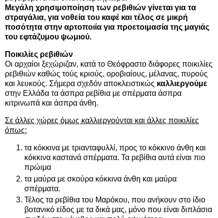
Μεγάλη χρησιμοποίηση των
ρεβιθιών
γίνεται για τα
στραγάλια, για νοθεία του καφέ και τέλος σε μικρή
ποσότητα στην αρτοποιία για προετοιμασία της μαγιάς
του εφτάζυμου ψωμιού.
Ποικιλίες ρεβιθιών
Οι αρχαίοι ξεχώριζαν, κατά το Θεόφραστο διάφορες ποικιλίες
ρεβιθιών καθώς τούς κριούς, οροβιαίους, μέλανας, πυρούς
και λευκούς. Σήμερα σχεδόν αποκλειστικώς
καλλιεργούμε
στην Ελλάδα τα άσπρα ρεβίθια με σπέρματα άσπρα
κιτρινωπά και άσπρα άνθη.
Σε άλλες χώρες όμως καλλιεργούνται και άλλες ποικιλίες
όπως:
τα κόκκινα με τριανταφυλλί, προς το κόκκινο άνθη και
κόκκινα καστανά σπέρματα. Τα ρεβίθια αυτά είναι πιο
πρώιμα
τα μαύρα με σκούρα κόκκινα άνθη και μαύρα
σπέρματα.
Τέλος τα ρεβίθια του Μαρόκου, που ανήκουν στο ίδιο
βοτανικό είδος με τα δικά μας, μόνο που είναι διπλάσια