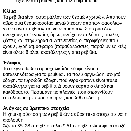
σχεδόν στο μέγεθος και πολύ οψιμότερα.
Κλίμα
Τα ρεβίθια είναι φυτά μάλλον των θερμών χωρών. Απαιτούν
άθροισμα θερμοκρασίας μεγαλύτερων από των φασολιών
για να αναπτυχθούν και να ωριμάσουν. Στα κρύα δεν
αντέχουν, απ' εναντίας όμως αντέχουν πολύ στις πολλές
ζέστες και στην ξηρασία. Απεναντίας οι περιφέρειες που
έχουν ,υγρή ατμόσφαιρα (παραθαλάσσιες, παραλίμνιες κτλ.)
είναι όλως διόλου ακατάλληλες για τα ρεβίθια.
Έδαφος
Τα στεγνά βαθειά αμμοχαλικώδη εδάφη είναι τα
καταλληλότερα για τα ρεβίθια.. Τα πολύ αργιλώδη, σφιχτά
εδάφη, τα τυρφώδη εδάφη, πού νεροκρατάνε είναι πολύ
ακατάλληλα για τα ρεβίθια, Δίνουνε καρπό σκληρό και
κακόβραστο. Προτιμάνε τις πλαγιές, που στραγγίζουν
ευκολότερα, με πλούσια όμως και βαθιά εδάφη.
Ανάγκες σε θρεπτικά στοιχεία
Η χημική σύσταση των ρεβιθιών σε θρεπτικά στοιχεία είναι η
ακόλουθη:
Άζωτο 35, 28 στα χίλια κάλιο 9,51 στα χίλια Φωσφορικό οξύ