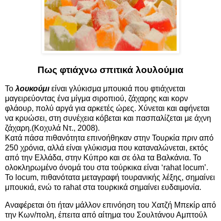
Πως φτιάχνω σπιτικά λουλούμια
Το
λουκούμι
είναι γλύκισμα μπουκιά που φτιάχνεται
μαγειρεύοντας ένα μίγμα σιροπιού, ζάχαρης και κορν
φλάουρ, πολύ αργά για αρκετές ώρες. Χύνεται και αφήνεται
να κρυώσει, στη συνέχεια κόβεται και πασπαλίζεται με άχνη
ζάχαρη.(Κοχυλά Ντ., 2008).
Κατά πάσα πιθανότητα επινοήθηκαν στην Τουρκία πριν από
250 χρόνια, αλλά είναι γλύκισμα που καταναλώνεται, εκτός
από την Ελλάδα, στην Κύπρο και σε όλα τα Βαλκάνια. Το
ολοκληρωμένο όνομά του στα τούρκικα είναι ‘rahat locum’.
Το locum, πιθανότατα μεταγραφή τουρανικής λέξης, σημαίνει
μπουκιά, ενώ το rahat στα τουρκικά σημαίνει ευδαιμονία.
Αναφέρεται ότι ήταν μάλλον επινόηση του Χατζή Μπεκίρ από
την Κων/πολη, έπειτα από αίτημα του Σουλτάνου Αμπτούλ