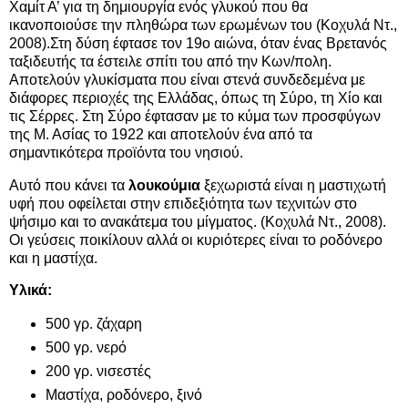
Χαμίτ Α’ για τη δημιουργία ενός γλυκού που θα
ικανοποιούσε την πληθώρα των ερωμένων του (Κοχυλά Ντ.,
2008).Στη δύση έφτασε τον 19ο αιώνα, όταν ένας Βρετανός
ταξιδευτής τα έστειλε σπίτι του από την Κων/πολη.
Αποτελούν γλυκίσματα που είναι στενά συνδεδεμένα με
διάφορες περιοχές της Ελλάδας, όπως τη Σύρο, τη Χίο και
τις Σέρρες. Στη Σύρο έφτασαν με το κύμα των προσφύγων
της Μ. Ασίας το 1922 και αποτελούν ένα από τα
σημαντικότερα προϊόντα του νησιού.
Αυτό που κάνει τα
λουκούμια
ξεχωριστά είναι η μαστιχωτή
υφή που οφείλεται στην επιδεξιότητα των τεχνιτών στο
ψήσιμο και το ανακάτεμα του μίγματος. (Κοχυλά Ντ., 2008).
Οι γεύσεις ποικίλουν αλλά οι κυριότερες είναι το ροδόνερο
και η μαστίχα.
Υλικά:
500 γρ. ζάχαρη
500 γρ. νερό
200 γρ. νισεστές
Μαστίχα, ροδόνερο, ξινό