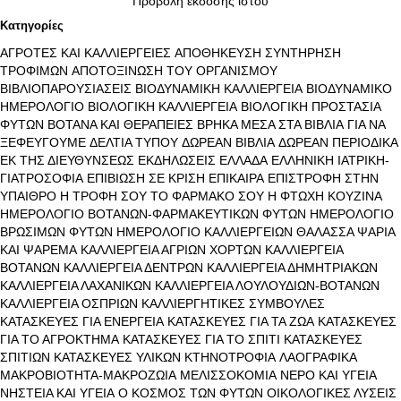
Προβολή έκδοσης ιστού
Κατηγορίες
ΑΓΡΟΤΕΣ ΚΑΙ ΚΑΛΛΙΕΡΓΕΙΕΣ
ΑΠΟΘΗΚΕΥΣΗ ΣΥΝΤΗΡΗΣΗ
ΤΡΟΦΙΜΩΝ
ΑΠΟΤΟΞΙΝΩΣΗ ΤΟΥ ΟΡΓΑΝΙΣΜΟΥ
ΒΙΒΛΙΟΠΑΡΟΥΣΙΑΣΕΙΣ
ΒΙΟΔΥΝΑΜΙΚΗ ΚΑΛΛΙΕΡΓΕΙΑ
ΒΙΟΔΥΝΑΜΙΚΟ
ΗΜΕΡΟΛΟΓΙΟ
ΒΙΟΛΟΓΙΚΗ ΚΑΛΛΙΕΡΓΕΙΑ
ΒΙΟΛΟΓΙΚΗ ΠΡΟΣΤΑΣΙΑ
ΦΥΤΩΝ
ΒΟΤΑΝΑ ΚΑΙ ΘΕΡΑΠΕΙΕΣ
ΒΡΗΚΑ ΜΕΣΑ ΣΤΑ ΒΙΒΛΙΑ
ΓΙΑ ΝΑ
ΞΕΦΕΥΓΟΥΜΕ
ΔΕΛΤΙΑ ΤΥΠΟΥ
ΔΩΡΕΑΝ ΒΙΒΛΙΑ
ΔΩΡΕΑΝ ΠΕΡΙΟΔΙΚΑ
ΕΚ ΤΗΣ ΔΙΕΥΘΥΝΣΕΩΣ
ΕΚΔΗΛΩΣΕΙΣ
ΕΛΛΑΔΑ
ΕΛΛΗΝΙΚΗ ΙΑΤΡΙΚΗ-
ΓΙΑΤΡΟΣΟΦΙΑ
ΕΠΙΒΙΩΣΗ ΣΕ ΚΡΙΣΗ
ΕΠΙΚΑΙΡΑ
ΕΠΙΣΤΡΟΦΗ ΣΤΗΝ
ΥΠΑΙΘΡΟ
Η ΤΡΟΦΗ ΣΟΥ ΤΟ ΦΑΡΜΑΚΟ ΣΟΥ
Η ΦΤΩΧΗ ΚΟΥΖΙΝΑ
ΗΜΕΡΟΛΟΓΙΟ ΒΟΤΑΝΩΝ-ΦΑΡΜΑΚΕΥΤΙΚΩΝ ΦΥΤΩΝ
ΗΜΕΡΟΛΟΓΙΟ
ΒΡΩΣΙΜΩΝ ΦΥΤΩΝ
ΗΜΕΡΟΛΟΓΙΟ ΚΑΛΛΙΕΡΓΕΙΩΝ
ΘΑΛΑΣΣΑ ΨΑΡΙΑ
ΚΑΙ ΨΑΡΕΜΑ
ΚΑΛΛΙΕΡΓΕΙΑ ΑΓΡΙΩΝ ΧΟΡΤΩΝ
ΚΑΛΛΙΕΡΓΕΙΑ
ΒΟΤΑΝΩΝ
ΚΑΛΛΙΕΡΓΕΙΑ ΔΕΝΤΡΩΝ
ΚΑΛΛΙΕΡΓΕΙΑ ΔΗΜΗΤΡΙΑΚΩΝ
ΚΑΛΛΙΕΡΓΕΙΑ ΛΑΧΑΝΙΚΩΝ
ΚΑΛΛΙΕΡΓΕΙΑ ΛΟΥΛΟΥΔΙΩΝ-ΒΟΤΑΝΩΝ
ΚΑΛΛΙΕΡΓΕΙΑ ΟΣΠΡΙΩΝ
ΚΑΛΛΙΕΡΓΗΤΙΚΕΣ ΣΥΜΒΟΥΛΕΣ
ΚΑΤΑΣΚΕΥΕΣ ΓΙΑ ΕΝΕΡΓΕΙΑ
ΚΑΤΑΣΚΕΥΕΣ ΓΙΑ ΤΑ ΖΩΑ
ΚΑΤΑΣΚΕΥΕΣ
ΓΙΑ ΤΟ ΑΓΡΟΚΤΗΜΑ
ΚΑΤΑΣΚΕΥΕΣ ΓΙΑ ΤΟ ΣΠΙΤΙ
ΚΑΤΑΣΚΕΥΕΣ
ΣΠΙΤΙΩΝ
ΚΑΤΑΣΚΕΥΕΣ ΥΛΙΚΩΝ
ΚΤΗΝΟΤΡΟΦΙΑ
ΛΑΟΓΡΑΦΙΚΑ
ΜΑΚΡΟΒΙΟΤΗΤΑ-ΜΑΚΡΟΖΩΙΑ
ΜΕΛΙΣΣΟΚΟΜΙΑ
ΝΕΡΟ ΚΑΙ ΥΓΕΙΑ
ΝΗΣΤΕΙΑ ΚΑΙ ΥΓΕΙΑ
Ο ΚΟΣΜΟΣ ΤΩΝ ΦΥΤΩΝ
ΟΙΚΟΛΟΓΙΚΕΣ ΛΥΣΕΙΣ