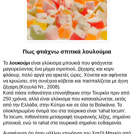
Πως φτιάχνω σπιτικά λουλούμια
Το
λουκούμι
είναι γλύκισμα μπουκιά που φτιάχνεται
μαγειρεύοντας ένα μίγμα σιροπιού, ζάχαρης και κορν
φλάουρ, πολύ αργά για αρκετές ώρες. Χύνεται και αφήνεται
να κρυώσει, στη συνέχεια κόβεται και πασπαλίζεται με άχνη
ζάχαρη.(Κοχυλά Ντ., 2008).
Κατά πάσα πιθανότητα επινοήθηκαν στην Τουρκία πριν από
250 χρόνια, αλλά είναι γλύκισμα που καταναλώνεται, εκτός
από την Ελλάδα, στην Κύπρο και σε όλα τα Βαλκάνια. Το
ολοκληρωμένο όνομά του στα τούρκικα είναι ‘rahat locum’.
Το locum, πιθανότατα μεταγραφή τουρανικής λέξης, σημαίνει
μπουκιά, ενώ το rahat στα τουρκικά σημαίνει ευδαιμονία.
Αναφέρεται ότι ήταν μάλλον επινόηση του Χατζή Μπεκίρ από