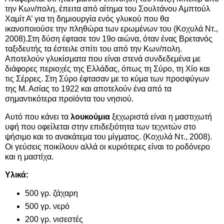
την Κων/πολη, έπειτα από αίτημα του Σουλτάνου Αμπτούλ
Χαμίτ Α’ για τη δημιουργία ενός γλυκού που θα
ικανοποιούσε την πληθώρα των ερωμένων του (Κοχυλά Ντ.,
2008).Στη δύση έφτασε τον 19ο αιώνα, όταν ένας Βρετανός
ταξιδευτής τα έστειλε σπίτι του από την Κων/πολη.
Αποτελούν γλυκίσματα που είναι στενά συνδεδεμένα με
διάφορες περιοχές της Ελλάδας, όπως τη Σύρο, τη Χίο και
τις Σέρρες. Στη Σύρο έφτασαν με το κύμα των προσφύγων
της Μ. Ασίας το 1922 και αποτελούν ένα από τα
σημαντικότερα προϊόντα του νησιού.
Αυτό που κάνει τα
λουκούμια
ξεχωριστά είναι η μαστιχωτή
υφή που οφείλεται στην επιδεξιότητα των τεχνιτών στο
ψήσιμο και το ανακάτεμα του μίγματος. (Κοχυλά Ντ., 2008).
Οι γεύσεις ποικίλουν αλλά οι κυριότερες είναι το ροδόνερο
και η μαστίχα.
Υλικά:
500 γρ. ζάχαρη
500 γρ. νερό
200 γρ. νισεστές