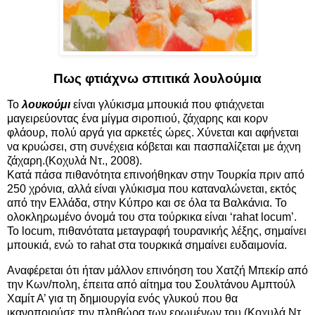
Πως φτιάχνω σπιτικά λουλούμια
Το
λουκούμι
είναι γλύκισμα μπουκιά που φτιάχνεται
μαγειρεύοντας ένα μίγμα σιροπιού, ζάχαρης και κορν
φλάουρ, πολύ αργά για αρκετές ώρες. Χύνεται και αφήνεται
να κρυώσει, στη συνέχεια κόβεται και πασπαλίζεται με άχνη
ζάχαρη.(Κοχυλά Ντ., 2008).
Κατά πάσα πιθανότητα επινοήθηκαν στην Τουρκία πριν από
250 χρόνια, αλλά είναι γλύκισμα που καταναλώνεται, εκτός
από την Ελλάδα, στην Κύπρο και σε όλα τα Βαλκάνια. Το
ολοκληρωμένο όνομά του στα τούρκικα είναι ‘rahat locum’.
Το locum, πιθανότατα μεταγραφή τουρανικής λέξης, σημαίνει
μπουκιά, ενώ το rahat στα τουρκικά σημαίνει ευδαιμονία.
Αναφέρεται ότι ήταν μάλλον επινόηση του Χατζή Μπεκίρ από
την Κων/πολη, έπειτα από αίτημα του Σουλτάνου Αμπτούλ
Χαμίτ Α’ για τη δημιουργία ενός γλυκού που θα
ικανοποιούσε την πληθώρα των ερωμένων του (Κοχυλά Ντ.,