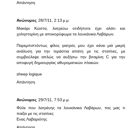
Απάντηση
Ανώνυμος
28/7/11, 2:13 μ.μ.
Μακάρι Κώστα, λατρεύω οτιδήποτε έχει αλάτι και
χοληστερίνη με αποκορύφωμα τα λουκάνικα Λαβάρων.
Παρεμπιπτόντως φίλος γιατρός μου έχει κάνει μιά μικρή
ανάλυση για την τεράστια απάτη με τις στατίνες, με
συμβούλεψε απλώς να αυξήσω την βιταμίνη C για την
αποφυγή δημιουργίας αθυροματικών πλακών.
sheep logique
Απάντηση
Ανώνυμος
29/7/11, 7:53 μ.μ.
Φύλε που λατρέυης τα λουκάνικα Λαβάρων, πες μας τι
παίζει με τις στατίνες
Ενας Λαβαριότης
Απάντηση