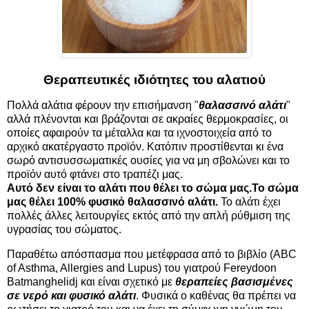
Θεραπευτικές ιδιότητες του αλατιού
Πολλά αλάτια φέρουν την επισήμανση "
θαλασσινό αλάτι
"
αλλά πλένονται και βράζονται σε ακραίες θερμοκρασίες, οι
οποίες αφαιρούν τα μέταλλα και τα ιχνοστοιχεία από το
αρχικό ακατέργαστο προϊόν. Κατόπιν προστίθενται κι ένα
σωρό αντισυσσωματικές ουσίες για να μη σβολώνει και το
προϊόν αυτό φτάνει στο τραπέζι μας.
Αυτό δεν είναι το αλάτι που θέλει το σώμα μας.
Το σώμα
μας θέλει 100% φυσικό θαλασσινό αλάτι.
Το αλάτι έχει
πολλές άλλες λειτουργίες εκτός από την απλή ρύθμιση της
υγρασίας του σώματος.
Παραθέτω απόσπασμα που μετέφρασα από το βιβλίο (ABC
of Asthma, Allergies and Lupus) του γιατρού Fereydoon
Batmanghelidj και είναι σχετικό με
θεραπείες βασισμένες
σε νερό και φυσικό αλάτι
. Φυσικά ο καθένας θα πρέπει να