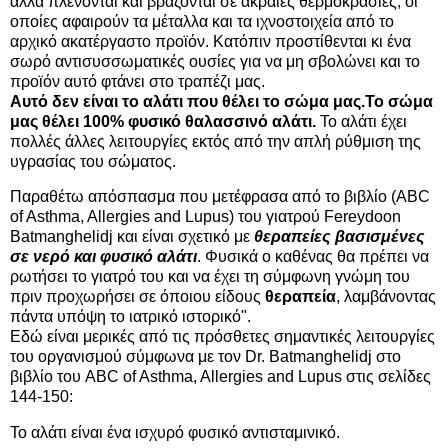
αλλά πλένονται και βράζονται σε ακραίες θερμοκρασίες, οι
οποίες αφαιρούν τα μέταλλα και τα ιχνοστοιχεία από το
αρχικό ακατέργαστο προϊόν. Κατόπιν προστίθενται κι ένα
σωρό αντισυσσωματικές ουσίες για να μη σβολώνει και το
προϊόν αυτό φτάνει στο τραπέζι μας.
Αυτό δεν είναι το αλάτι που θέλει το σώμα μας.
Το σώμα
μας θέλει 100% φυσικό θαλασσινό αλάτι.
Το αλάτι έχει
πολλές άλλες λειτουργίες εκτός από την απλή ρύθμιση της
υγρασίας του σώματος.
Παραθέτω απόσπασμα που μετέφρασα από το βιβλίο (ABC
of Asthma, Allergies and Lupus) του γιατρού Fereydoon
Batmanghelidj και είναι σχετικό με
θεραπείες βασισμένες
σε νερό και φυσικό αλάτι
. Φυσικά ο καθένας θα πρέπει να
ρωτήσει το γιατρό του και να έχει τη σύμφωνη γνώμη του
πριν προχωρήσει σε όποιου είδους
θεραπεία
, λαμβάνοντας
πάντα υπόψη το ιατρικό ιστορικό".
Εδώ είναι μερικές από τις πρόσθετες σημαντικές λειτουργίες
του οργανισμού σύμφωνα με τον Dr. Batmanghelidj στο
βιβλίο του ABC of Asthma, Allergies and Lupus στις σελίδες
144-150:
Το αλάτι είναι ένα ισχυρό φυσικό αντισταμινικό.