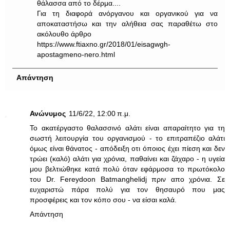
θάλασσα από το δέρμα....
Για τη διαφορά ανόργανου και οργανικού για να
αποκαταστήσω και την αλήθεια σας παραθέτω στο
ακόλουθο άρθρο
https://www.ftiaxno.gr/2018/01/eisagwgh-
apostagmeno-nero.html
Απάντηση
Ανώνυμος
11/6/22, 12:00 π.μ.
To ακατέργαστο θαλασσινό αλάτι είναι απαραίτητο για τη
σωστή λειτουργία του οργανισμού - το επιτραπέζιο αλάτι
όμως είναι θάνατος - απόδειξη οτι όποιος έχει πίεση και δεν
τρώει (καλό) αλάτι για χρόνια, παθαίνει και ζάχαρο - η υγεία
μου βελτιώθηκε κατά πολύ όταν εφάρμοσα το πρωτόκολο
του Dr. Fereydoon Batmanghelidj πριν απο χρόνια. Σε
ευχαριστώ πάρα πολύ για τον θησαυρό που μας
προσφέρεις και τον κόπο σου - να είσαι καλά.
Απάντηση