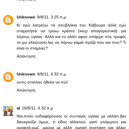
Unknown
8/8/11, 3:25 π.μ.
Κι εγώ λατρεύω τα σουβλάκια του Κάβουρα αλλά εχώ
σταματήσει να τρώω κρέατα (κιοχι απαγορευτικά) για
λόγους υγείας. Aλλά και το αλάτι αφού υπάρχει στις τροφές
το χω ελλατώσει λες να πέρνω καμιά πρέζα που και που? Τι
είναι οι σταμίνες?
Απάντηση
Unknown
8/8/11, 4:32 π.μ.
ουπς στατίνες ήθελα να πώ!
Απάντηση
al
16/8/11, 4:32 π.μ.
Ναι,πολύ ενδιαφέρουσες οι συνταγές υγείας με αλλάτι.Δεν
διευκρινίζει όμως, τί είδος αλλατιού, γιατί υπάρχούν και
οροικτά,ρωζ, μαύρα με αλλή χιμηκή συστάση και άλλες