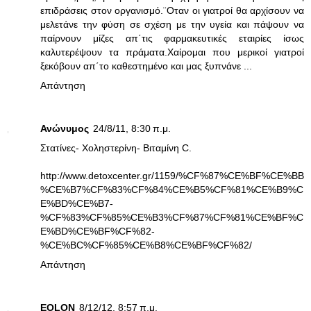
επιδράσεις στον οργανισμό.¨Οταν οι γιατροί θα αρχίσουν να
μελετάνε την φύση σε σχέση με την υγεία και πάψουν να
παίρνουν μίζες απ΄τις φαρμακευτικές εταιρίες ίσως
καλυτερέψουν τα πράματα.Χαίρομαι που μερικοί γιατροί
ξεκόβουν απ΄το καθεστημένο και μας ξυπνάνε ...
Απάντηση
Ανώνυμος
24/8/11, 8:30 π.μ.
Στατίνες- Χοληστερίνη- Βιταμίνη C.
http://www.detoxcenter.gr/1159/%CF%87%CE%BF%CE%BB
%CE%B7%CF%83%CF%84%CE%B5%CF%81%CE%B9%C
E%BD%CE%B7-
%CF%83%CF%85%CE%B3%CF%87%CF%81%CE%BF%C
E%BD%CE%BF%CF%82-
%CE%BC%CF%85%CE%B8%CE%BF%CF%82/
Απάντηση
EOLON
8/12/12, 8:57 π.μ.