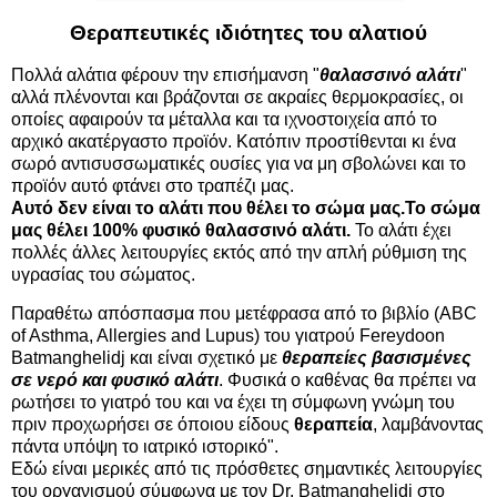
Θεραπευτικές ιδιότητες του αλατιού
Πολλά αλάτια φέρουν την επισήμανση "
θαλασσινό αλάτι
"
αλλά πλένονται και βράζονται σε ακραίες θερμοκρασίες, οι
οποίες αφαιρούν τα μέταλλα και τα ιχνοστοιχεία από το
αρχικό ακατέργαστο προϊόν. Κατόπιν προστίθενται κι ένα
σωρό αντισυσσωματικές ουσίες για να μη σβολώνει και το
προϊόν αυτό φτάνει στο τραπέζι μας.
Αυτό δεν είναι το αλάτι που θέλει το σώμα μας.
Το σώμα
μας θέλει 100% φυσικό θαλασσινό αλάτι.
Το αλάτι έχει
πολλές άλλες λειτουργίες εκτός από την απλή ρύθμιση της
υγρασίας του σώματος.
Παραθέτω απόσπασμα που μετέφρασα από το βιβλίο (ABC
of Asthma, Allergies and Lupus) του γιατρού Fereydoon
Batmanghelidj και είναι σχετικό με
θεραπείες βασισμένες
σε νερό και φυσικό αλάτι
. Φυσικά ο καθένας θα πρέπει να
ρωτήσει το γιατρό του και να έχει τη σύμφωνη γνώμη του
πριν προχωρήσει σε όποιου είδους
θεραπεία
, λαμβάνοντας
πάντα υπόψη το ιατρικό ιστορικό".
Εδώ είναι μερικές από τις πρόσθετες σημαντικές λειτουργίες
του οργανισμού σύμφωνα με τον Dr. Batmanghelidj στο