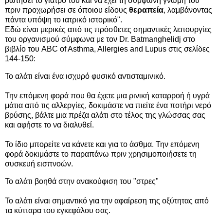
ρωτήσει το γιατρό του και να έχει τη σύμφωνη γνώμη του
πριν προχωρήσει σε όποιου είδους
θεραπεία
, λαμβάνοντας
πάντα υπόψη το ιατρικό ιστορικό".
Εδώ είναι μερικές από τις πρόσθετες σημαντικές λειτουργίες
του οργανισμού σύμφωνα με τον Dr. Batmanghelidj στο
βιβλίο του ABC of Asthma, Allergies and Lupus στις σελίδες
144-150:
Το αλάτι είναι ένα ισχυρό φυσικό αντισταμινικό.
Την επόμενη φορά που θα έχετε μια ρινική καταρροή ή υγρά
μάτια από τις αλλεργίες, δοκιμάστε να πιείτε ένα ποτήρι νερό
βρύσης, βάλτε μια πρέζα αλάτι στο τέλος της γλώσσας σας
και αφήστε το να διαλυθεί.
Το ίδιο μπορείτε να κάνετε και για το άσθμα. Την επόμενη
φορά δοκιμάστε το παραπάνω πριν χρησιμοποιήσετε τη
συσκευή εισπνοών.
Το αλάτι βοηθά στην ανακούφιση του "στρες"
Το αλάτι είναι σημαντικό για την αφαίρεση της οξύτητας από
τα κύτταρα του εγκεφάλου σας.