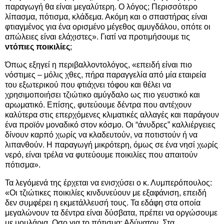
παραγωγή θα είναι μεγαλύτερη. Ο λόγος; Περισσότερο
λίπασμα, πότισμα, κλάδεμα. Ακόμη και ο σπαστήρας είναι
φτιαγμένος για ένα ορισμένο μέγεθος αμυγδάλου, οπότε οι
απώλειες είναι ελάχιστες». Γιατί να προτιμήσουμε τις
ντόπιες ποικιλίες
;
Όπως εξηγεί η περιβαλλοντολόγος, «επειδή είναι πιο
νόστιμες – μόλις χθες, πήρα παραγγελία από μία εταιρεία
του εξωτερικού που φτιάχνει τόφου και θέλει να
χρησιμοποιήσει τζιώτικο αμύγδαλο ως πιο γευστικό και
αρωματικό. Επίσης, φυτεύουμε δέντρα που αντέχουν
καλύτερα στις επερχόμενες κλιματικές αλλαγές και παράγουν
ένα προϊόν μοναδικό στον κόσμο. Οι “άνυδρες” καλλιέργειες
δίνουν καρπό χωρίς να κλαδευτούν, να ποτιστούν ή να
λιπανθούν. Η παραγωγή μικρότερη, όμως σε ένα νησί χωρίς
νερό, είναι τρέλα να φυτεύουμε ποικιλίες που απαιτούν
πότισμα».
Τα λεγόμενά της έρχεται να ενισχύσει ο κ. Λυμπερόπουλος:
«Οι τζιώτικες ποικιλίες κινδυνεύουν με εξαφάνιση, επειδή
δεν συμφέρει η εκμετάλλευσή τους. Τα εδάφη στα οποία
μεγαλώνουν τα δέντρα είναι δύσβατα, πρέπει να οργώσουμε
με μουλάρια. Οσο για το πότισμα; Αδύνατον. Στα