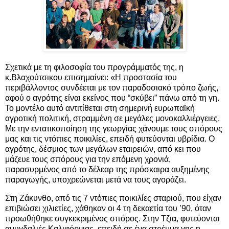
Σχετικά με τη φιλοσοφία του προγράμματός της, η
κ.Βλαχούτσικου επισημαίνει: «Η προστασία του
περιβάλλοντος συνδέεται με τον παραδοσιακό τρόπο ζωής,
αφού ο αγρότης είναι εκείνος που “σκύβει” πάνω από τη γη.
Το μοντέλο αυτό αντιτίθεται στη σημερινή ευρωπαϊκή
αγροτική πολιτική, στραμμένη σε μεγάλες μονοκαλλιέργειες.
Με την εντατικοποίηση της γεωργίας χάνουμε τους σπόρους
μας και τις ντόπιες ποικιλίες, επειδή φυτεύονται υβρίδια. Ο
αγρότης, δέσμιος των μεγάλων εταιρειών, από κει που
μάζευε τους σπόρους για την επόμενη χρονιά,
παρασυρμένος από το δέλεαρ της πρόσκαιρα αυξημένης
παραγωγής, υποχρεώνεται μετά να τους αγοράζει.
Στη Ζάκυνθο, από τις 7 ντόπιες ποικιλίες σταριού, που είχαν
επιβιώσει χιλιετίες, χάθηκαν οι 4 τη δεκαετία του ’90, όταν
προωθήθηκε συγκεκριμένος σπόρος. Στην Τζια, φυτεύονται
αμυγδαλιές Καλιφόρνιας, επειδή σε ένα στρέμμα γης η