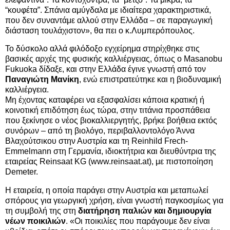
“κουφέτα”. Σπάνια αμύγδαλα με ιδιαίτερα χαρακτηριστικά,
που δεν συναντάμε αλλού στην Ελλάδα – σε παραγωγική
διάσταση τουλάχιστον», θα πει ο κ.Λυμπερόπουλος.
Το δύσκολο αλλά φιλόδοξο εγχείρημα στηρίχθηκε στις
βασικές αρχές της φυσικής καλλιέργειας, όπως ο Masanobu
Fukuoka δίδαξε, και στην Ελλάδα έγινε γνωστή από τον
Παναγιώτη Μανίκη
, ενώ επιστρατεύτηκε και η βιοδυναμική
καλλιέργεια.
Μη έχοντας καταφέρει να εξασφαλίσει κάποια κρατική ή
κοινοτική επιδότηση έως τώρα, στην τιτάνια προσπάθεια
που ξεκίνησε ο νέος βιοκαλλιεργητής, βρήκε βοήθεια εκτός
συνόρων – από τη βιολόγο, περιβαλλοντολόγο Άννα
Βλαχούτσικου στην Αυστρία και τη Reinhild Frech-
Emmelmann στη Γερμανία, ιδιοκτήτρια και διευθύντρια της
εταιρείας Reinsaat KG (www.reinsaat.at), με πιστοποίηση
Demeter.
Η εταιρεία, η οποία παράγει στην Αυστρία και μεταπωλεί
σπόρους για γεωργική χρήση, είναι γνωστή παγκοσμίως για
τη συμβολή της στη
διατήρηση παλιών και δημιουργία
νέων ποικιλιών
. «Οι ποικιλίες που παράγουμε δεν είναι