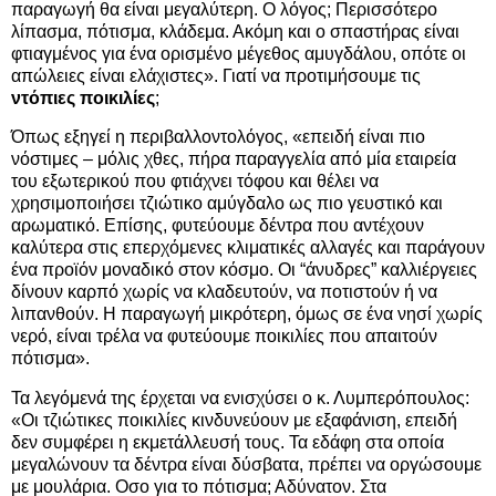
παραγωγή θα είναι μεγαλύτερη. Ο λόγος; Περισσότερο
λίπασμα, πότισμα, κλάδεμα. Ακόμη και ο σπαστήρας είναι
φτιαγμένος για ένα ορισμένο μέγεθος αμυγδάλου, οπότε οι
απώλειες είναι ελάχιστες». Γιατί να προτιμήσουμε τις
ντόπιες ποικιλίες
;
Όπως εξηγεί η περιβαλλοντολόγος, «επειδή είναι πιο
νόστιμες – μόλις χθες, πήρα παραγγελία από μία εταιρεία
του εξωτερικού που φτιάχνει τόφου και θέλει να
χρησιμοποιήσει τζιώτικο αμύγδαλο ως πιο γευστικό και
αρωματικό. Επίσης, φυτεύουμε δέντρα που αντέχουν
καλύτερα στις επερχόμενες κλιματικές αλλαγές και παράγουν
ένα προϊόν μοναδικό στον κόσμο. Οι “άνυδρες” καλλιέργειες
δίνουν καρπό χωρίς να κλαδευτούν, να ποτιστούν ή να
λιπανθούν. Η παραγωγή μικρότερη, όμως σε ένα νησί χωρίς
νερό, είναι τρέλα να φυτεύουμε ποικιλίες που απαιτούν
πότισμα».
Τα λεγόμενά της έρχεται να ενισχύσει ο κ. Λυμπερόπουλος:
«Οι τζιώτικες ποικιλίες κινδυνεύουν με εξαφάνιση, επειδή
δεν συμφέρει η εκμετάλλευσή τους. Τα εδάφη στα οποία
μεγαλώνουν τα δέντρα είναι δύσβατα, πρέπει να οργώσουμε
με μουλάρια. Οσο για το πότισμα; Αδύνατον. Στα