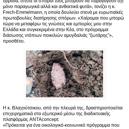
υβρίδια, οπότε οι σπόροι τους μπορούν να παραγάγουν όχι
μόνο παραγωγικά αλλά και ανθεκτικά φυτά», τονίζει η κ.
Frech-Emmelmann, η οποία δουλεύει στενά με ευρωπαϊκές
πρωτοβουλίες διατήρησης σπόρων. «Χαίρομαι που μπορώ
τώρα να μεταφέρω τις γνώσεις και εμπειρίες μου στην
Ελλάδα και συγκεκριμένα στην Κέα, στο πρόγραμμα
διάσωσης ντόπιων ποικιλιών αμυγδαλιάς “ξωτάρης”»,
προσθέτει.
Η κ. Βλαχούτσικου, από την πλευρά της, δραστηριοποιείται
επιχειρηματικά στο εξωτερικό μέσω της διαδικτυακής
πλατφόρμας ANTAconcept:
«Πρόκειται για ένα οικολογικό-κοινωνικό πρόγραμμα που