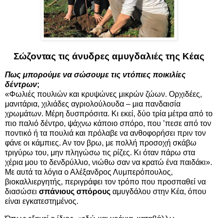
Σώζοντας τις άνυδρες αμυγδαλιές της Κέας
Πως μπορούμε να σώσουμε τις ντόπιες ποικιλίες
δέντρων
;
«Φωλιές πουλιών και κρυψώνες μικρών ζώων. Ορχιδέες,
μανιτάρια, χιλιάδες αγριολούλουδα – μια πανδαισία
χρωμάτων. Μέρη δυσπρόσιτα. Κι εκεί, δύο τρία μέτρα από το
πιο παλιό δέντρο, ψάχνω κάποιο σπόρο, που ’πεσε από τον
ποντικό ή τα πουλιά και πρόλαβε να ανθοφορήσει πριν τον
φάνε οι κάμπιες. Αν τον βρω, με πολλή προσοχή σκάβω
τριγύρω του, μην πληγώσω τις ρίζες. Κι όταν πάρω στα
χέρια μου το δενδρύλλιο, νιώθω σαν να κρατώ ένα παιδάκι».
Με αυτά τα λόγια ο Αλέξανδρος Λυμπερόπουλος,
βιοκαλλιεργητής, περιγράφει τον τρόπο που προσπαθεί να
διασώσει
σπάνιους σπόρους
αμυγδάλου στην Κέα, όπου
είναι εγκατεστημένος.