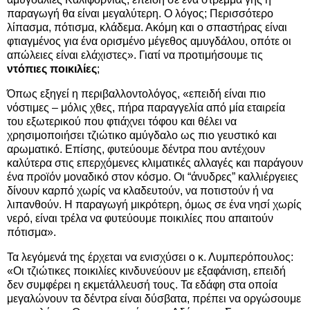
παραγωγή θα είναι μεγαλύτερη. Ο λόγος; Περισσότερο
λίπασμα, πότισμα, κλάδεμα. Ακόμη και ο σπαστήρας είναι
φτιαγμένος για ένα ορισμένο μέγεθος αμυγδάλου, οπότε οι
απώλειες είναι ελάχιστες». Γιατί να προτιμήσουμε τις
ντόπιες ποικιλίες
;
Όπως εξηγεί η περιβαλλοντολόγος, «επειδή είναι πιο
νόστιμες – μόλις χθες, πήρα παραγγελία από μία εταιρεία
του εξωτερικού που φτιάχνει τόφου και θέλει να
χρησιμοποιήσει τζιώτικο αμύγδαλο ως πιο γευστικό και
αρωματικό. Επίσης, φυτεύουμε δέντρα που αντέχουν
καλύτερα στις επερχόμενες κλιματικές αλλαγές και παράγουν
ένα προϊόν μοναδικό στον κόσμο. Οι “άνυδρες” καλλιέργειες
δίνουν καρπό χωρίς να κλαδευτούν, να ποτιστούν ή να
λιπανθούν. Η παραγωγή μικρότερη, όμως σε ένα νησί χωρίς
νερό, είναι τρέλα να φυτεύουμε ποικιλίες που απαιτούν
πότισμα».
Τα λεγόμενά της έρχεται να ενισχύσει ο κ. Λυμπερόπουλος:
«Οι τζιώτικες ποικιλίες κινδυνεύουν με εξαφάνιση, επειδή
δεν συμφέρει η εκμετάλλευσή τους. Τα εδάφη στα οποία
μεγαλώνουν τα δέντρα είναι δύσβατα, πρέπει να οργώσουμε