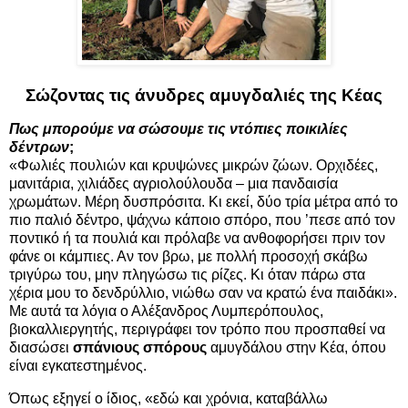
Σώζοντας τις άνυδρες αμυγδαλιές της Κέας
Πως μπορούμε να σώσουμε τις ντόπιες ποικιλίες
δέντρων
;
«Φωλιές πουλιών και κρυψώνες μικρών ζώων. Ορχιδέες,
μανιτάρια, χιλιάδες αγριολούλουδα – μια πανδαισία
χρωμάτων. Μέρη δυσπρόσιτα. Κι εκεί, δύο τρία μέτρα από το
πιο παλιό δέντρο, ψάχνω κάποιο σπόρο, που ’πεσε από τον
ποντικό ή τα πουλιά και πρόλαβε να ανθοφορήσει πριν τον
φάνε οι κάμπιες. Αν τον βρω, με πολλή προσοχή σκάβω
τριγύρω του, μην πληγώσω τις ρίζες. Κι όταν πάρω στα
χέρια μου το δενδρύλλιο, νιώθω σαν να κρατώ ένα παιδάκι».
Με αυτά τα λόγια ο Αλέξανδρος Λυμπερόπουλος,
βιοκαλλιεργητής, περιγράφει τον τρόπο που προσπαθεί να
διασώσει
σπάνιους σπόρους
αμυγδάλου στην Κέα, όπου
είναι εγκατεστημένος.
Όπως εξηγεί ο ίδιος, «εδώ και χρόνια, καταβάλλω