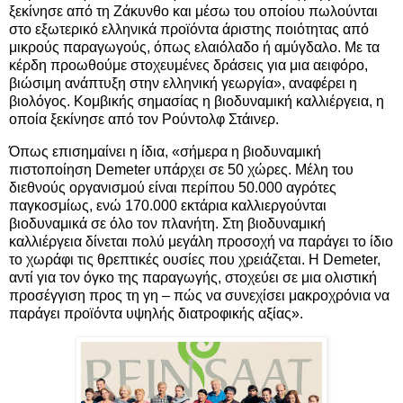
ξεκίνησε από τη Ζάκυνθο και μέσω του οποίου πωλούνται
στο εξωτερικό ελληνικά προϊόντα άριστης ποιότητας από
μικρούς παραγωγούς, όπως ελαιόλαδο ή αμύγδαλο. Με τα
κέρδη προωθούμε στοχευμένες δράσεις για μια αειφόρο,
βιώσιμη ανάπτυξη στην ελληνική γεωργία», αναφέρει η
βιολόγος. Κομβικής σημασίας η βιοδυναμική καλλιέργεια, η
οποία ξεκίνησε από τον Ρούντολφ Στάινερ.
Όπως επισημαίνει η ίδια, «σήμερα η βιοδυναμική
πιστοποίηση Demeter υπάρχει σε 50 χώρες. Μέλη του
διεθνούς οργανισμού είναι περίπου 50.000 αγρότες
παγκοσμίως, ενώ 170.000 εκτάρια καλλιεργούνται
βιοδυναμικά σε όλο τον πλανήτη. Στη βιοδυναμική
καλλιέργεια δίνεται πολύ μεγάλη προσοχή να παράγει το ίδιο
το χωράφι τις θρεπτικές ουσίες που χρειάζεται. Η Demeter,
αντί για τον όγκο της παραγωγής, στοχεύει σε μια ολιστική
προσέγγιση προς τη γη – πώς να συνεχίσει μακροχρόνια να
παράγει προϊόντα υψηλής διατροφικής αξίας».