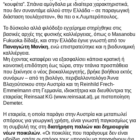
“κουφέτα”. Σπάνια αμύγδαλα με ιδιαίτερα χαρακτηριστικά,
που δεν συναντάμε αλλού στην Ελλάδα – σε παραγωγική
διάσταση τουλάχιστον», θα πει ο κ.Λυμπερόπουλος.
Το δύσκολο αλλά φιλόδοξο εγχείρημα στηρίχθηκε στις
βασικές αρχές της φυσικής καλλιέργειας, όπως ο Masanobu
Fukuoka δίδαξε, και στην Ελλάδα έγινε γνωστή από τον
Παναγιώτη Μανίκη
, ενώ επιστρατεύτηκε και η βιοδυναμική
καλλιέργεια.
Μη έχοντας καταφέρει να εξασφαλίσει κάποια κρατική ή
κοινοτική επιδότηση έως τώρα, στην τιτάνια προσπάθεια
που ξεκίνησε ο νέος βιοκαλλιεργητής, βρήκε βοήθεια εκτός
συνόρων – από τη βιολόγο, περιβαλλοντολόγο Άννα
Βλαχούτσικου στην Αυστρία και τη Reinhild Frech-
Emmelmann στη Γερμανία, ιδιοκτήτρια και διευθύντρια της
εταιρείας Reinsaat KG (www.reinsaat.at), με πιστοποίηση
Demeter.
Η εταιρεία, η οποία παράγει στην Αυστρία και μεταπωλεί
σπόρους για γεωργική χρήση, είναι γνωστή παγκοσμίως για
τη συμβολή της στη
διατήρηση παλιών και δημιουργία
νέων ποικιλιών
. «Οι ποικιλίες που παράγουμε δεν είναι
υβρίδια, οπότε οι σπόροι τους μπορούν να παραγάγουν όχι