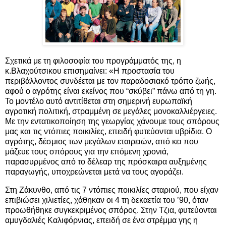
Σχετικά με τη φιλοσοφία του προγράμματός της, η
κ.Βλαχούτσικου επισημαίνει: «Η προστασία του
περιβάλλοντος συνδέεται με τον παραδοσιακό τρόπο ζωής,
αφού ο αγρότης είναι εκείνος που “σκύβει” πάνω από τη γη.
Το μοντέλο αυτό αντιτίθεται στη σημερινή ευρωπαϊκή
αγροτική πολιτική, στραμμένη σε μεγάλες μονοκαλλιέργειες.
Με την εντατικοποίηση της γεωργίας χάνουμε τους σπόρους
μας και τις ντόπιες ποικιλίες, επειδή φυτεύονται υβρίδια. Ο
αγρότης, δέσμιος των μεγάλων εταιρειών, από κει που
μάζευε τους σπόρους για την επόμενη χρονιά,
παρασυρμένος από το δέλεαρ της πρόσκαιρα αυξημένης
παραγωγής, υποχρεώνεται μετά να τους αγοράζει.
Στη Ζάκυνθο, από τις 7 ντόπιες ποικιλίες σταριού, που είχαν
επιβιώσει χιλιετίες, χάθηκαν οι 4 τη δεκαετία του ’90, όταν
προωθήθηκε συγκεκριμένος σπόρος. Στην Τζια, φυτεύονται
αμυγδαλιές Καλιφόρνιας, επειδή σε ένα στρέμμα γης η