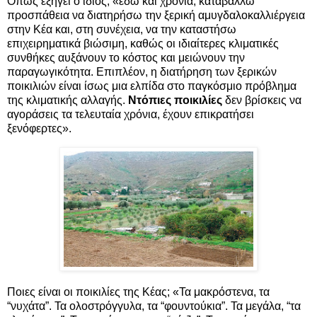
Όπως εξηγεί ο ίδιος, «εδώ και χρόνια, καταβάλλω
προσπάθεια να διατηρήσω την ξερική αμυγδαλοκαλλιέργεια
στην Κέα και, στη συνέχεια, να την καταστήσω
επιχειρηματικά βιώσιμη, καθώς οι ιδιαίτερες κλιματικές
συνθήκες αυξάνουν το κόστος και μειώνουν την
παραγωγικότητα. Επιπλέον, η διατήρηση των ξερικών
ποικιλιών είναι ίσως μια ελπίδα στο παγκόσμιο πρόβλημα
της κλιματικής αλλαγής.
Ντόπιες ποικιλίες
δεν βρίσκεις να
αγοράσεις τα τελευταία χρόνια, έχουν επικρατήσει
ξενόφερτες».
Ποιες είναι οι ποικιλίες της Κέας; «Τα μακρόστενα, τα
“νυχάτα”. Τα ολοστρόγγυλα, τα “φουντούκια”. Τα μεγάλα, “τα