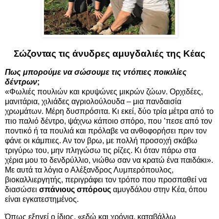
Σώζοντας τις άνυδρες αμυγδαλιές της Κέας
Πως μπορούμε να σώσουμε τις ντόπιες ποικιλίες
δέντρων
;
«Φωλιές πουλιών και κρυψώνες μικρών ζώων. Ορχιδέες,
μανιτάρια, χιλιάδες αγριολούλουδα – μια πανδαισία
χρωμάτων. Μέρη δυσπρόσιτα. Κι εκεί, δύο τρία μέτρα από το
πιο παλιό δέντρο, ψάχνω κάποιο σπόρο, που ’πεσε από τον
ποντικό ή τα πουλιά και πρόλαβε να ανθοφορήσει πριν τον
φάνε οι κάμπιες. Αν τον βρω, με πολλή προσοχή σκάβω
τριγύρω του, μην πληγώσω τις ρίζες. Κι όταν πάρω στα
χέρια μου το δενδρύλλιο, νιώθω σαν να κρατώ ένα παιδάκι».
Με αυτά τα λόγια ο Αλέξανδρος Λυμπερόπουλος,
βιοκαλλιεργητής, περιγράφει τον τρόπο που προσπαθεί να
διασώσει
σπάνιους σπόρους
αμυγδάλου στην Κέα, όπου
είναι εγκατεστημένος.
Όπως εξηγεί ο ίδιος, «εδώ και χρόνια, καταβάλλω