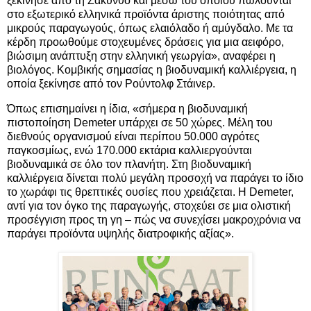
ξεκίνησε από τη Ζάκυνθο και μέσω του οποίου πωλούνται
στο εξωτερικό ελληνικά προϊόντα άριστης ποιότητας από
μικρούς παραγωγούς, όπως ελαιόλαδο ή αμύγδαλο. Με τα
κέρδη προωθούμε στοχευμένες δράσεις για μια αειφόρο,
βιώσιμη ανάπτυξη στην ελληνική γεωργία», αναφέρει η
βιολόγος. Κομβικής σημασίας η βιοδυναμική καλλιέργεια, η
οποία ξεκίνησε από τον Ρούντολφ Στάινερ.
Όπως επισημαίνει η ίδια, «σήμερα η βιοδυναμική
πιστοποίηση Demeter υπάρχει σε 50 χώρες. Μέλη του
διεθνούς οργανισμού είναι περίπου 50.000 αγρότες
παγκοσμίως, ενώ 170.000 εκτάρια καλλιεργούνται
βιοδυναμικά σε όλο τον πλανήτη. Στη βιοδυναμική
καλλιέργεια δίνεται πολύ μεγάλη προσοχή να παράγει το ίδιο
το χωράφι τις θρεπτικές ουσίες που χρειάζεται. Η Demeter,
αντί για τον όγκο της παραγωγής, στοχεύει σε μια ολιστική
προσέγγιση προς τη γη – πώς να συνεχίσει μακροχρόνια να
παράγει προϊόντα υψηλής διατροφικής αξίας».