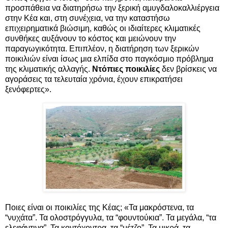
προσπάθεια να διατηρήσω την ξερική αμυγδαλοκαλλιέργεια
στην Κέα και, στη συνέχεια, να την καταστήσω
επιχειρηματικά βιώσιμη, καθώς οι ιδιαίτερες κλιματικές
συνθήκες αυξάνουν το κόστος και μειώνουν την
παραγωγικότητα. Επιπλέον, η διατήρηση των ξερικών
ποικιλιών είναι ίσως μια ελπίδα στο παγκόσμιο πρόβλημα
της κλιματικής αλλαγής.
Ντόπιες ποικιλίες
δεν βρίσκεις να
αγοράσεις τα τελευταία χρόνια, έχουν επικρατήσει
ξενόφερτες».
Ποιες είναι οι ποικιλίες της Κέας; «Τα μακρόστενα, τα
“νυχάτα”. Τα ολοστρόγγυλα, τα “φουντούκια”. Τα μεγάλα, “τα
ελεφάντινα”. Τα κοντόχοντρα, τα “μέτζο”. Τα μικρά, τα