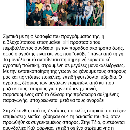
Σχετικά με τη φιλοσοφία του προγράμματός της, η
κ.Βλαχούτσικου επισημαίνει: «Η προστασία του
περιβάλλοντος συνδέεται με τον παραδοσιακό τρόπο ζωής,
αφού ο αγρότης είναι εκείνος που “σκύβει” πάνω από τη γη.
Το μοντέλο αυτό αντιτίθεται στη σημερινή ευρωπαϊκή
αγροτική πολιτική, στραμμένη σε μεγάλες μονοκαλλιέργειες.
Με την εντατικοποίηση της γεωργίας χάνουμε τους σπόρους
μας και τις ντόπιες ποικιλίες, επειδή φυτεύονται υβρίδια. Ο
αγρότης, δέσμιος των μεγάλων εταιρειών, από κει που
μάζευε τους σπόρους για την επόμενη χρονιά,
παρασυρμένος από το δέλεαρ της πρόσκαιρα αυξημένης
παραγωγής, υποχρεώνεται μετά να τους αγοράζει.
Στη Ζάκυνθο, από τις 7 ντόπιες ποικιλίες σταριού, που είχαν
επιβιώσει χιλιετίες, χάθηκαν οι 4 τη δεκαετία του ’90, όταν
προωθήθηκε συγκεκριμένος σπόρος. Στην Τζια, φυτεύονται
αμυγδαλιές Καλιφόρνιας, επειδή σε ένα στρέμμα γης η