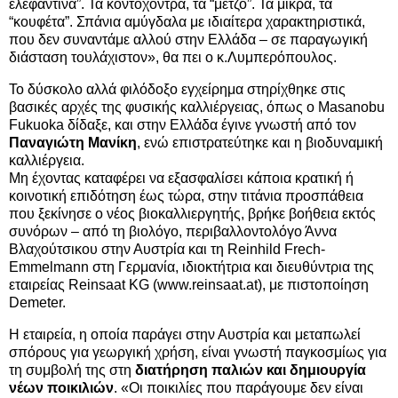
ελεφάντινα”. Τα κοντόχοντρα, τα “μέτζο”. Τα μικρά, τα
“κουφέτα”. Σπάνια αμύγδαλα με ιδιαίτερα χαρακτηριστικά,
που δεν συναντάμε αλλού στην Ελλάδα – σε παραγωγική
διάσταση τουλάχιστον», θα πει ο κ.Λυμπερόπουλος.
Το δύσκολο αλλά φιλόδοξο εγχείρημα στηρίχθηκε στις
βασικές αρχές της φυσικής καλλιέργειας, όπως ο Masanobu
Fukuoka δίδαξε, και στην Ελλάδα έγινε γνωστή από τον
Παναγιώτη Μανίκη
, ενώ επιστρατεύτηκε και η βιοδυναμική
καλλιέργεια.
Μη έχοντας καταφέρει να εξασφαλίσει κάποια κρατική ή
κοινοτική επιδότηση έως τώρα, στην τιτάνια προσπάθεια
που ξεκίνησε ο νέος βιοκαλλιεργητής, βρήκε βοήθεια εκτός
συνόρων – από τη βιολόγο, περιβαλλοντολόγο Άννα
Βλαχούτσικου στην Αυστρία και τη Reinhild Frech-
Emmelmann στη Γερμανία, ιδιοκτήτρια και διευθύντρια της
εταιρείας Reinsaat KG (www.reinsaat.at), με πιστοποίηση
Demeter.
Η εταιρεία, η οποία παράγει στην Αυστρία και μεταπωλεί
σπόρους για γεωργική χρήση, είναι γνωστή παγκοσμίως για
τη συμβολή της στη
διατήρηση παλιών και δημιουργία
νέων ποικιλιών
. «Οι ποικιλίες που παράγουμε δεν είναι