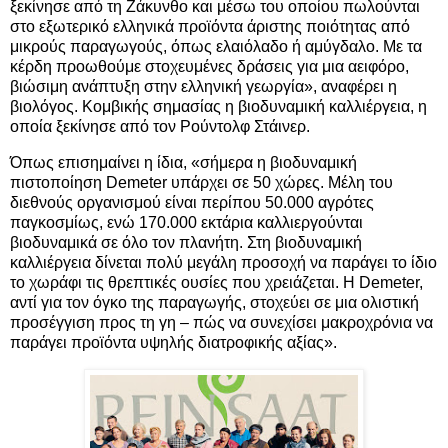
ξεκίνησε από τη Ζάκυνθο και μέσω του οποίου πωλούνται
στο εξωτερικό ελληνικά προϊόντα άριστης ποιότητας από
μικρούς παραγωγούς, όπως ελαιόλαδο ή αμύγδαλο. Με τα
κέρδη προωθούμε στοχευμένες δράσεις για μια αειφόρο,
βιώσιμη ανάπτυξη στην ελληνική γεωργία», αναφέρει η
βιολόγος. Κομβικής σημασίας η βιοδυναμική καλλιέργεια, η
οποία ξεκίνησε από τον Ρούντολφ Στάινερ.
Όπως επισημαίνει η ίδια, «σήμερα η βιοδυναμική
πιστοποίηση Demeter υπάρχει σε 50 χώρες. Μέλη του
διεθνούς οργανισμού είναι περίπου 50.000 αγρότες
παγκοσμίως, ενώ 170.000 εκτάρια καλλιεργούνται
βιοδυναμικά σε όλο τον πλανήτη. Στη βιοδυναμική
καλλιέργεια δίνεται πολύ μεγάλη προσοχή να παράγει το ίδιο
το χωράφι τις θρεπτικές ουσίες που χρειάζεται. Η Demeter,
αντί για τον όγκο της παραγωγής, στοχεύει σε μια ολιστική
προσέγγιση προς τη γη – πώς να συνεχίσει μακροχρόνια να
παράγει προϊόντα υψηλής διατροφικής αξίας».