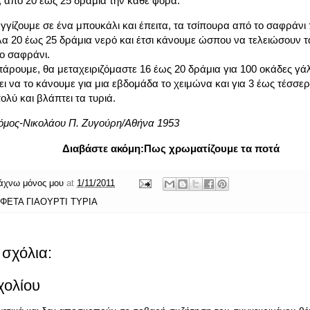
, από 20 έως 25 δράμια την κάθε φορά.
γγίζουμε σε ένα μπουκάλι και έπειτα, τα τσίπουρα από το σαφράνι
α 20 έως 25 δράμια νερό και έτσι κάνουμε ώσπου να τελειώσουν τ
ο σαφράνι.
άρουμε, θα μεταχειριζόμαστε 16 έως 20 δράμια για 100 οκάδες γά
 να το κάνουμε για μια εβδομάδα το χειμώνα και για 3 έως τέσσερις
πολύ και βλάπτει τα τυριά.
όμος-Νικολάου Π. Ζυγούρη/Αθήνα 1953
Διαβάστε ακόμη:
Πως χρωματίζουμε τα ποτά
άχνω μόνος μου
at
1/11/2011
ΦΕΤΑ ΓΙΑΟΥΡΤΙ ΤΥΡΙΑ
σχόλια:
χολίου