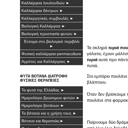
Καλλιέργεια λουλουδιών ►
Καλλιέργεια δέντρων ►
Καλλιεργητικές συμβουλές ►
Βιολογική Καλλιέργεια ►
Βιολογική προστασία φυτών ►
Έντομα στο βιολογικό περιβόλι
►
Τα σκληρά
τυριά που
γάλατα, έχουν μάλλον
Φυσική καλλιέργεια-permaculture
τυριά
αυτά προ πάντω
Αγρότες και Καλλιέργειες ►
πυτιά.
Στο εμπόριο πουλάνε
ΦΥΤΑ ΒΟΤΑΝΑ ΔΙΑΤΡΟΦΗ
ΦΥΣΙΚΕΣ ΘΕΡΑΠΕΙΕΣ
βλάπτουν.
Τα φυτά της Ελλάδας ►
Όταν δεν βρίσκουμε 
Ημερολόγιο βρώσιμων φυτών ►
πουλάνε στα φαρμακ
Ημερολόγιο βοτάνων ►
Τα βότανα και η χρήση τους ►
Βότανα και θεραπείες►
Παίρνουμε δύο δράμια