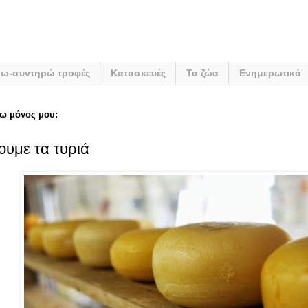
νω-συντηρώ τροφές
Κατασκευές
Τα ζώα
Ενημερωτικά
ω μόνος μου:
υμε τα τυριά