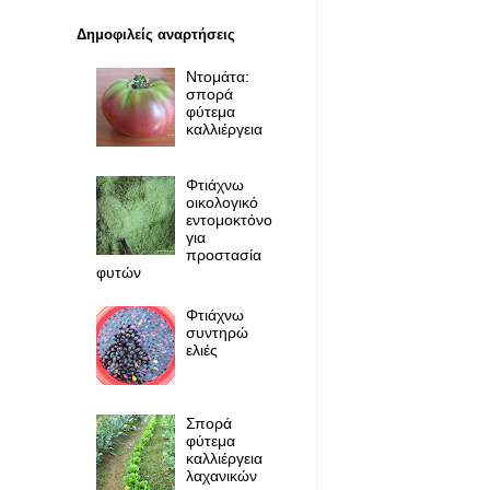
Δημοφιλείς αναρτήσεις
Ντομάτα:
σπορά
φύτεμα
καλλιέργεια
Φτιάχνω
οικολογικό
εντομοκτόνο
για
προστασία
φυτών
Φτιάχνω
συντηρώ
ελιές
Σπορά
φύτεμα
καλλιέργεια
λαχανικών