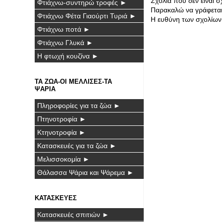
Σχόλια που δεν είναι 
Φτιάχνω-συντηρώ τροφές ►
Παρακαλώ να γράφεται 
Φτιάχνω Φέτα Γιαούρτι Τυριά ►
Η ευθύνη των σχολίων 
Φτιάχνω ποτά ►
Φτιάχνω Γλυκά ►
Η φτωχή κουζίνα ►
ΤΑ ΖΩΑ-ΟΙ ΜΕΛΛΙΣΕΣ-ΤΑ
ΨΑΡΙΑ
Πληροφορίες για τα ζώα ►
Πτηνοτροφία ►
Κτηνοτροφία ►
Κατασκευές για τα ζώα ►
Μελισσοκομία ►
Θάλασσα Ψάρια και Ψάρεμα ►
ΚΑΤΑΣΚΕΥΕΣ
Κατασκευές σπιτιών ►