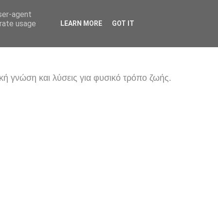
user-agent
erate usage
LEARN MORE
GOT IT
κή γνώση και λύσεις για φυσικό τρόπο ζωής.