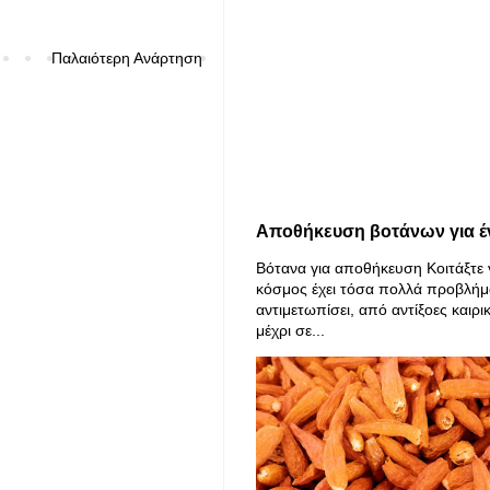
Παλαιότερη Ανάρτηση
Αποθήκευση βοτάνων για έ
Βότανα για αποθήκευση Κοιτάξτε 
κόσμος έχει τόσα πολλά προβλήμ
αντιμετωπίσει, από αντίξοες καιρι
μέχρι σε...