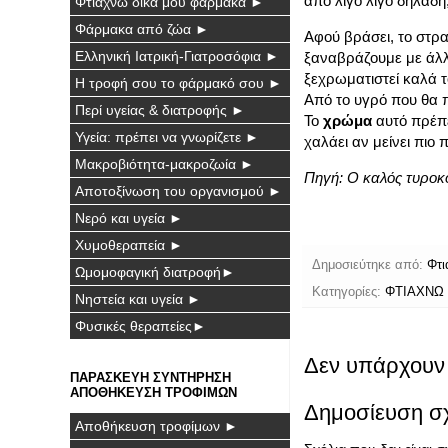
από λίγο λίγο δηλαδή
Φτιάχνω δικά μου φάρμακα ►
Φάρμακα από ζώα ►
Αφού βράσει, το στρα
Ελληνική Ιατρική-Γιατροσόφια ►
ξαναβράζουμε με άλλ
ξεχρωματιστεί καλά τ
Η τροφή σου το φάρμακό σου ►
Από το υγρό που θα π
Περί υγείας & διατροφής ►
Το
χρώμα
αυτό πρέπει
Υγεία: πρέπει να γνωρίζετε ►
χαλάει αν μείνει πιο 
Μακροβιότητα-μακροζωία ►
Πηγή: Ο καλός τυροκ
Αποτοξίνωση του οργανισμού ►
Νερό και υγεία ►
Χυμοθεραπεία ►
Δημοσιεύτηκε από:
Φτι
Ωμομοφαγική διατροφή►
Κατηγορίες:
ΦΤΙΑΧΝΩ 
Νηστεία και υγεία ►
Φυσικές θεραπείες►
Δεν υπάρχουν 
ΠΑΡΑΣΚΕΥΗ ΣΥΝΤΗΡΗΣΗ
ΑΠΟΘΗΚΕΥΣΗ ΤΡΟΦΙΜΩΝ
Δημοσίευση σ
Αποθήκευση τροφίμων ►