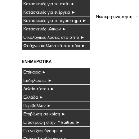
Κατασκευές για το σπίτι ►
Κατασκευές για ενέργεια ►
Νεότερη ανάρτηση
Κατασκευές για το αγρόκτημα ►
Κατασκευές υλικών ►
Οικολογικές λύσεις στο σπίτι ►
Φτιάχνω καλλυντικά-σαπούνι ►
ΕΝΗΜΕΡΩΤΙΚΑ
Επίκαιρα ►
Εκδηλώσεις ►
Δελτία τύπου ►
Ελλάδα ►
Περιβάλλον ►
Επιβίωση σε κρίση ►
Επιστροφή στην Ύπαιθρο ►
Για να ξεφεύγουμε ►
Εκ της διευθύνσεως ►