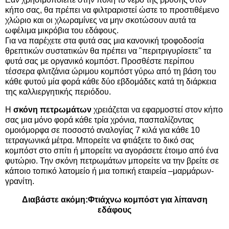
κήπο σας, θα πρέπει να φιλτραριστεί ώστε το προστιθέμενο
χλώριο και οι χλωραμίνες να μην σκοτώσουν αυτά τα
ωφέλιμα μικρόβια του εδάφους.
Για να παρέχετε στα φυτά σας μια κανονική τροφοδοσία
θρεπτικών συστατικών θα πρέπει να "περιτριγυρίσετε" τα
φυτά σας με οργανικό κομπόστ. Προσθέστε περίπου
τέσσερα φλιτζάνια ώριμου κομπόστ γύρω από τη βάση του
κάθε φυτού μία φορά κάθε δύο εβδομάδες κατά τη διάρκεια
της καλλιεργητικής περιόδου.
Η
σκόνη πετρωμάτων
χρειάζεται να εφαρμοστεί στον κήπο
σας μια μόνο φορά κάθε τρία χρόνια, πασπαλίζοντας
ομοιόμορφα σε ποσοστό αναλογίας 7 κιλά για κάθε 10
τετραγωνικά μέτρα. Μπορείτε να φτιάξετε το δικό σας
κομπόστ στο σπίτι ή μπορείτε να αγοράσετε έτοιμο από ένα
φυτώριο. Την σκόνη πετρωμάτων μπορείτε να την βρείτε σε
κάποιο τοπικό λατομείο ή μια τοπική εταιρεία –μαρμάρων-
γρανίτη.
Διαβάστε ακόμη:
Φτιάχνω κομπόστ για λίπανση
εδάφους