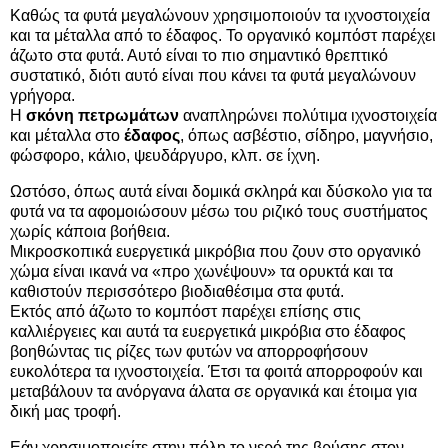
Καθώς τα φυτά μεγαλώνουν χρησιμοποιούν τα ιχνοστοιχεία
και τα μέταλλα από το έδαφος. Το οργανικό κομπόστ παρέχει
άζωτο στα φυτά. Αυτό είναι το πιο σημαντικό θρεπτικό
συστατικό, διότι αυτό είναι που κάνει τα φυτά μεγαλώνουν
γρήγορα.
Η
σκόνη πετρωμάτων
αναπληρώνει πολύτιμα ιχνοστοιχεία
και μέταλλα στο
έδαφος
, όπως ασβέστιο, σίδηρο, μαγνήσιο,
φώσφορο, κάλιο, ψευδάργυρο, κλπ. σε ίχνη.
Ωστόσο, όπως αυτά είναι δομικά σκληρά και δύσκολο για τα
φυτά να τα αφομοιώσουν μέσω του ριζικό τους συστήματος
χωρίς κάποια βοήθεια.
Μικροσκοπικά ευεργετικά μικρόβια που ζουν στο οργανικό
χώμα είναι ικανά να «προ χωνέψουν» τα ορυκτά και τα
καθιστούν περισσότερο βιοδιαθέσιμα στα φυτά.
Εκτός από άζωτο το κομπόστ παρέχει επίσης στις
καλλιέργειες και αυτά τα ευεργετικά μικρόβια στο έδαφος
βοηθώντας τις ρίζες των φυτών να απορροφήσουν
ευκολότερα τα ιχνοστοιχεία. Έτσι τα φοιτά απορροφούν και
μεταβάλουν τα ανόργανα άλατα σε οργανικά και έτοιμα για
δική μας τροφή.
Εάν χρησιμοποιείτε στην πόλη το νερό της βρύσης στον