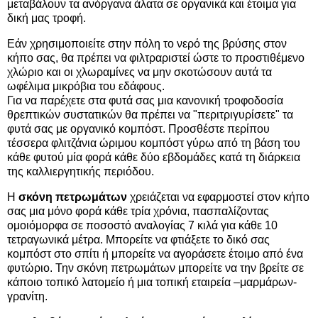
μεταβάλουν τα ανόργανα άλατα σε οργανικά και έτοιμα για
δική μας τροφή.
Εάν χρησιμοποιείτε στην πόλη το νερό της βρύσης στον
κήπο σας, θα πρέπει να φιλτραριστεί ώστε το προστιθέμενο
χλώριο και οι χλωραμίνες να μην σκοτώσουν αυτά τα
ωφέλιμα μικρόβια του εδάφους.
Για να παρέχετε στα φυτά σας μια κανονική τροφοδοσία
θρεπτικών συστατικών θα πρέπει να "περιτριγυρίσετε" τα
φυτά σας με οργανικό κομπόστ. Προσθέστε περίπου
τέσσερα φλιτζάνια ώριμου κομπόστ γύρω από τη βάση του
κάθε φυτού μία φορά κάθε δύο εβδομάδες κατά τη διάρκεια
της καλλιεργητικής περιόδου.
Η
σκόνη πετρωμάτων
χρειάζεται να εφαρμοστεί στον κήπο
σας μια μόνο φορά κάθε τρία χρόνια, πασπαλίζοντας
ομοιόμορφα σε ποσοστό αναλογίας 7 κιλά για κάθε 10
τετραγωνικά μέτρα. Μπορείτε να φτιάξετε το δικό σας
κομπόστ στο σπίτι ή μπορείτε να αγοράσετε έτοιμο από ένα
φυτώριο. Την σκόνη πετρωμάτων μπορείτε να την βρείτε σε
κάποιο τοπικό λατομείο ή μια τοπική εταιρεία –μαρμάρων-
γρανίτη.