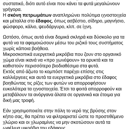
συστατικό, διότι αυτό είναι που κάνει τα φυτά μεγαλώνουν
γρήγορα.
Η
σκόνη πετρωμάτων
αναπληρώνει πολύτιμα ιχνοστοιχεία
και μέταλλα στο
έδαφος
, όπως ασβέστιο, σίδηρο, μαγνήσιο,
φώσφορο, κάλιο, ψευδάργυρο, κλπ. σε ίχνη.
Ωστόσο, όπως αυτά είναι δομικά σκληρά και δύσκολο για τα
φυτά να τα αφομοιώσουν μέσω του ριζικό τους συστήματος
χωρίς κάποια βοήθεια.
Μικροσκοπικά ευεργετικά μικρόβια που ζουν στο οργανικό
χώμα είναι ικανά να «προ χωνέψουν» τα ορυκτά και τα
καθιστούν περισσότερο βιοδιαθέσιμα στα φυτά.
Εκτός από άζωτο το κομπόστ παρέχει επίσης στις
καλλιέργειες και αυτά τα ευεργετικά μικρόβια στο έδαφος
βοηθώντας τις ρίζες των φυτών να απορροφήσουν
ευκολότερα τα ιχνοστοιχεία. Έτσι τα φοιτά απορροφούν και
μεταβάλουν τα ανόργανα άλατα σε οργανικά και έτοιμα για
δική μας τροφή.
Εάν χρησιμοποιείτε στην πόλη το νερό της βρύσης στον
κήπο σας, θα πρέπει να φιλτραριστεί ώστε το προστιθέμενο
χλώριο και οι χλωραμίνες να μην σκοτώσουν αυτά τα
ωφέλιμα μικρόβια του εδάφους.