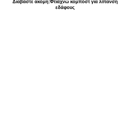
Διαβάστε ακόμη:
Φτιάχνω κομπόστ για λίπανση
εδάφους