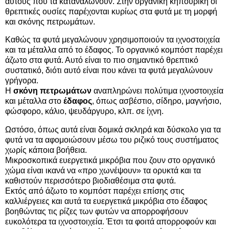
αυτούς που τα καταναλώνουν. Στην οργανική κηπουρική οι
θρεπτικές ουσίες παρέχονται κυρίως στα φυτά με τη μορφή
και σκόνης πετρωμάτων.
Καθώς τα φυτά μεγαλώνουν χρησιμοποιούν τα ιχνοστοιχεία
και τα μέταλλα από το έδαφος. Το οργανικό κομπόστ παρέχει
άζωτο στα φυτά. Αυτό είναι το πιο σημαντικό θρεπτικό
συστατικό, διότι αυτό είναι που κάνει τα φυτά μεγαλώνουν
γρήγορα.
Η
σκόνη πετρωμάτων
αναπληρώνει πολύτιμα ιχνοστοιχεία
και μέταλλα στο
έδαφος
, όπως ασβέστιο, σίδηρο, μαγνήσιο,
φώσφορο, κάλιο, ψευδάργυρο, κλπ. σε ίχνη.
Ωστόσο, όπως αυτά είναι δομικά σκληρά και δύσκολο για τα
φυτά να τα αφομοιώσουν μέσω του ριζικό τους συστήματος
χωρίς κάποια βοήθεια.
Μικροσκοπικά ευεργετικά μικρόβια που ζουν στο οργανικό
χώμα είναι ικανά να «προ χωνέψουν» τα ορυκτά και τα
καθιστούν περισσότερο βιοδιαθέσιμα στα φυτά.
Εκτός από άζωτο το κομπόστ παρέχει επίσης στις
καλλιέργειες και αυτά τα ευεργετικά μικρόβια στο έδαφος
βοηθώντας τις ρίζες των φυτών να απορροφήσουν
ευκολότερα τα ιχνοστοιχεία. Έτσι τα φοιτά απορροφούν και