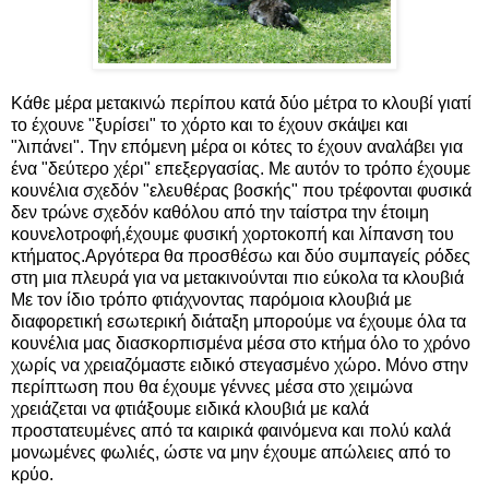
Κάθε μέρα μετακινώ περίπου κατά δύο μέτρα το κλουβί γιατί
το έχουνε "ξυρίσει" το χόρτο και το έχουν σκάψει και
"λιπάνει". Την επόμενη μέρα οι κότες το έχουν αναλάβει για
ένα "δεύτερο χέρι" επεξεργασίας. Με αυτόν το τρόπο έχουμε
κουνέλια σχεδόν "ελευθέρας βοσκής" που τρέφονται φυσικά
δεν τρώνε σχεδόν καθόλου από την ταίστρα την έτοιμη
κουνελοτροφή,έχουμε φυσική χορτοκοπή και λίπανση του
κτήματος.Αργότερα θα προσθέσω και δύο συμπαγείς ρόδες
στη μια πλευρά για να μετακινούνται πιο εύκολα τα κλουβιά
Με τον ίδιο τρόπο φτιάχνοντας παρόμοια κλουβιά με
διαφορετική εσωτερική διάταξη μπορούμε να έχουμε όλα τα
κουνέλια μας διασκορπισμένα μέσα στο κτήμα όλο το χρόνο
χωρίς να χρειαζόμαστε ειδικό στεγασμένο χώρο. Μόνο στην
περίπτωση που θα έχουμε γέννες μέσα στο χειμώνα
χρειάζεται να φτιάξουμε ειδικά κλουβιά με καλά
προστατευμένες από τα καιρικά φαινόμενα και πολύ καλά
μονωμένες φωλιές, ώστε να μην έχουμε απώλειες από το
κρύο.