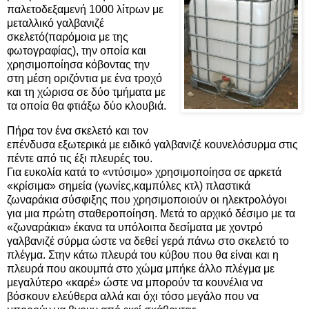
παλετοδεξαμενή 1000 λίτρων με
μεταλλικό γαλβανιζέ
σκελετό(παρόμοια με της
φωτογραφίας), την οποία και
χρησιμοποίησα κόβοντας την
στη μέση οριζόντια με ένα τροχό
και τη χώρισα σε δύο τμήματα με
τα οποία θα φτιάξω δύο κλουβιά.
Πήρα τον ένα σκελετό και τον
επένδυσα εξωτερικά με ειδικό γαλβανιζέ κουνελόσυρμα στις
πέντε από τις έξι πλευρές του.
Για ευκολία κατά το «ντύσιμο» χρησιμοποίησα σε αρκετά
«κρίσιμα» σημεία (γωνίες,καμπύλες κτλ) πλαστικά
ζωναράκια σύσφιξης που χρησιμοποιούν οι ηλεκτρολόγοι
για μια πρώτη σταθεροποίηση. Μετά το αρχικό δέσιμο με τα
«ζωναράκια» έκανα τα υπόλοιπα δεσίματα με χοντρό
γαλβανιζέ σύρμα ώστε να δεθεί γερά πάνω στο σκελετό το
πλέγμα. Στην κάτω πλευρά του κύβου που θα είναι και η
πλευρά που ακουμπά στο χώμα μπήκε άλλο πλέγμα με
μεγαλύτερο «καρέ» ώστε να μπορούν τα κουνέλια να
βόσκουν ελεύθερα αλλά και όχι τόσο μεγάλο που να