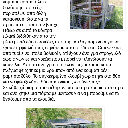
κομμάτι κόντρα πλακέ
θαλάσσης, που είχε
περισσέψει από άλλη
κατασκευή, ώστε να τα
προστατεύει από την βροχή.
Πάνω σε αυτό το κόντρα
πλακέ βιδώθηκαν από την
μέσα μεριά δύο τενεκέδες από τυρί «πλαγιασμένοι» για να
έχουν τη φωλιά τους ψηλότερα από το έδαφος. Οι τενεκέδες
από τυρί είναι πολύ βολικοί γιατί έχουν άνοιγμα στρογγυλό
χωρίς γωνίες και γρέζια που μπορεί να πληγώσουν τα
κουνέλια. Από το άνοιγμα του τενεκέ μέχρι και το κάτω
πλέγμα φτιάχτηκε μια «ράμπα» από ένα κομμάτι-ρέλι
ραμποτέ ξύλο. Το συγκεκριμένο κλουβί χωρίστηκε στα δύο
για να φιλοξενήσει δύο αρσενικούς «κούνελους».
Σε κάθε χώρισμα προστέθηκαν μια ταΐστρα και μια ποτίστρα
και ανοίχτηκε μια πόρτα με μεντεσέ για να μπορούμε να τα
βγάζουμε από τα κλουβιά.