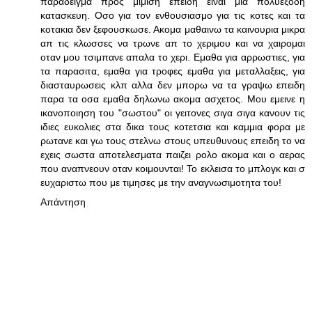
παραδειγμα προς μιμιση επειδη ειναι μια πολυεξοδη
κατασκευη. Οσο για τον ενθουσιασμο για τις κοτες και τα
κοτακια δεν ξεφουσκωσε. Ακομα μαθαινω τα καινουρια μικρα
απ τις κλωσσες να τρωνε απ το χεριμου και να χαιρομαι
οταν μου τσιμπανε απαλα το χερι. Εμαθα για αρρωστιες, για
τα παρασιτα, εμαθα για τροφες εμαθα για μεταλλαξεις, για
διασταυρωσεις κλπ αλλα δεν μπορω να τα γραψω επειδη
παρα τα οσα εμαθα δηλωνω ακομα ασχετος. Μου εμεινε η
ικανοποιηση του "σωστου" οι γειτονες σιγα σιγα κανουν τις
ιδιες ευκολιες στα δικα τους κοτετσια και καμμια φορα με
ρωτανε και γω τους στελνω στους υπευθυνους επειδη το να
εχεις σωστα αποτελεσματα παιζει ρολο ακομα και ο αερας
που αναπνεουν οταν κοιμουνται! Το εκλεισα το μπλογκ και σ
ευχαριστω που με τιμησες με την αναγνωσιμοτητα του!
Απάντηση