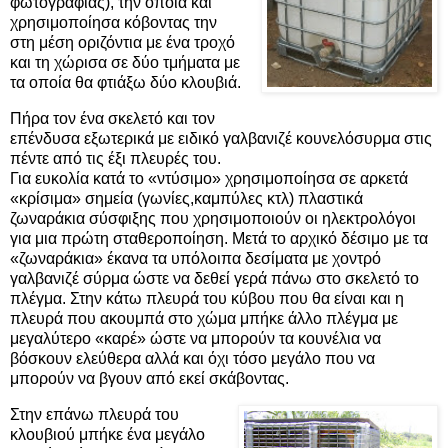
φωτογραφίας), την οποία και
χρησιμοποίησα κόβοντας την
στη μέση οριζόντια με ένα τροχό
και τη χώρισα σε δύο τμήματα με
τα οποία θα φτιάξω δύο κλουβιά.
Πήρα τον ένα σκελετό και τον
επένδυσα εξωτερικά με ειδικό γαλβανιζέ κουνελόσυρμα στις
πέντε από τις έξι πλευρές του.
Για ευκολία κατά το «ντύσιμο» χρησιμοποίησα σε αρκετά
«κρίσιμα» σημεία (γωνίες,καμπύλες κτλ) πλαστικά
ζωναράκια σύσφιξης που χρησιμοποιούν οι ηλεκτρολόγοι
για μια πρώτη σταθεροποίηση. Μετά το αρχικό δέσιμο με τα
«ζωναράκια» έκανα τα υπόλοιπα δεσίματα με χοντρό
γαλβανιζέ σύρμα ώστε να δεθεί γερά πάνω στο σκελετό το
πλέγμα. Στην κάτω πλευρά του κύβου που θα είναι και η
πλευρά που ακουμπά στο χώμα μπήκε άλλο πλέγμα με
μεγαλύτερο «καρέ» ώστε να μπορούν τα κουνέλια να
βόσκουν ελεύθερα αλλά και όχι τόσο μεγάλο που να
μπορούν να βγουν από εκεί σκάβοντας.
Στην επάνω πλευρά του
κλουβιού μπήκε ένα μεγάλο