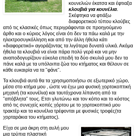
κουνελιών έκατσα και έφτιαξα
κλουβιά για κουνέλια
.
Σκέφτηκα να φτιάξω
διαφορετικού τύπου κλούβες
από τις κλασικές όπως περιγράφονται σε προηγούμενο
άρθο και ο κύριος λόγος είναι ότι δεν τα πάω καλά με την
ηλεκτροσυγκόλληση και από την άλλη ήθελα κάτι
«διαφορετικό» αγοράζοντας τα λιγότερα δυνατά υλικά. Ακόμα
ήθελα τα κλουβιά να είναι πάρα πολύ γερά και να μην
αναποδογυρίζουν εύκολα επειδή τα δύο σκυλιά μου δεν τα
πάνε καλά με τα υπόλοιπα ζώα του κτήματος και θέλουν σε
κάθε ευκαιρία να τα "φάνε".
Τα κλουβιά αυτά θα τα χρησιμοποιήσω σε εξωτερικό χώρο,
μέσα στο κτήμα μου , ώστε να έχω μια φυσική χορτοκοπτική
μηχανή (τα κουνέλια) και ταυτόχρονα λίπανση από τα
"απόβλητα" τους. Ετσι γλυτώνω και τον κόπο και το κόστος
από τις συνεχείς κοπές χόρτου με το χορτοκοπτικό μου
τρακτέρ και τα κουνέλια τρέφονται με φυσικές τροφές(τα
χορταράκια του κτήματος).
Είχα σε μια άκρη στη αυλή μου
μια τρύπια πλαστική