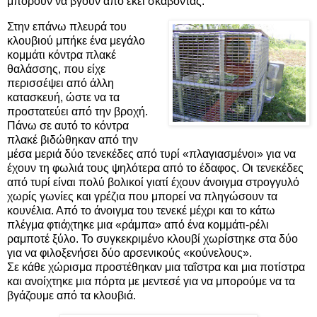
μπορούν να βγουν από εκεί σκάβοντας.
Στην επάνω πλευρά του
κλουβιού μπήκε ένα μεγάλο
κομμάτι κόντρα πλακέ
θαλάσσης, που είχε
περισσέψει από άλλη
κατασκευή, ώστε να τα
προστατεύει από την βροχή.
Πάνω σε αυτό το κόντρα
πλακέ βιδώθηκαν από την
μέσα μεριά δύο τενεκέδες από τυρί «πλαγιασμένοι» για να
έχουν τη φωλιά τους ψηλότερα από το έδαφος. Οι τενεκέδες
από τυρί είναι πολύ βολικοί γιατί έχουν άνοιγμα στρογγυλό
χωρίς γωνίες και γρέζια που μπορεί να πληγώσουν τα
κουνέλια. Από το άνοιγμα του τενεκέ μέχρι και το κάτω
πλέγμα φτιάχτηκε μια «ράμπα» από ένα κομμάτι-ρέλι
ραμποτέ ξύλο. Το συγκεκριμένο κλουβί χωρίστηκε στα δύο
για να φιλοξενήσει δύο αρσενικούς «κούνελους».
Σε κάθε χώρισμα προστέθηκαν μια ταΐστρα και μια ποτίστρα
και ανοίχτηκε μια πόρτα με μεντεσέ για να μπορούμε να τα
βγάζουμε από τα κλουβιά.