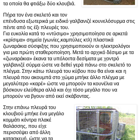
τα οποία θα φτιάξω δύο κλουβιά.
Πήρα τον ένα σκελετό και τον
επένδυσα εξωτερικά με ειδικό γαλβανιζέ κουνελόσυρμα στις
πέντε από τις έξι πλευρές του.
Για ευκολία κατά το «ντύσιμο» χρησιμοποίησα σε αρκετά
«κρίσιμα» σημεία (γωνίες,καμπύλες κτλ) πλαστικά
ζωναράκια σύσφιξης που χρησιμοποιούν οι ηλεκτρολόγοι
για μια πρώτη σταθεροποίηση. Μετά το αρχικό δέσιμο με τα
«ζωναράκια» έκανα τα υπόλοιπα δεσίματα με χοντρό
γαλβανιζέ σύρμα ώστε να δεθεί γερά πάνω στο σκελετό το
πλέγμα. Στην κάτω πλευρά του κύβου που θα είναι και η
πλευρά που ακουμπά στο χώμα μπήκε άλλο πλέγμα με
μεγαλύτερο «καρέ» ώστε να μπορούν τα κουνέλια να
βόσκουν ελεύθερα αλλά και όχι τόσο μεγάλο που να
μπορούν να βγουν από εκεί σκάβοντας.
Στην επάνω πλευρά του
κλουβιού μπήκε ένα μεγάλο
κομμάτι κόντρα πλακέ
θαλάσσης, που είχε
περισσέψει από άλλη
κατασκευή, ώστε να τα