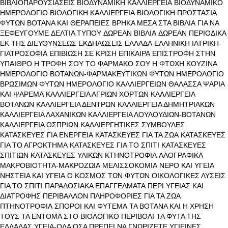
ΒΙΒΛΙΟΠΑΡΟΥΣΙΑΣΕΙΣ
ΒΙΟΔΥΝΑΜΙΚΗ ΚΑΛΛΙΕΡΓΕΙΑ
ΒΙΟΔΥΝΑΜΙΚΟ
ΗΜΕΡΟΛΟΓΙΟ
ΒΙΟΛΟΓΙΚΗ ΚΑΛΛΙΕΡΓΕΙΑ
ΒΙΟΛΟΓΙΚΗ ΠΡΟΣΤΑΣΙΑ
ΦΥΤΩΝ
ΒΟΤΑΝΑ ΚΑΙ ΘΕΡΑΠΕΙΕΣ
ΒΡΗΚΑ ΜΕΣΑ ΣΤΑ ΒΙΒΛΙΑ
ΓΙΑ ΝΑ
ΞΕΦΕΥΓΟΥΜΕ
ΔΕΛΤΙΑ ΤΥΠΟΥ
ΔΩΡΕΑΝ ΒΙΒΛΙΑ
ΔΩΡΕΑΝ ΠΕΡΙΟΔΙΚΑ
ΕΚ ΤΗΣ ΔΙΕΥΘΥΝΣΕΩΣ
ΕΚΔΗΛΩΣΕΙΣ
ΕΛΛΑΔΑ
ΕΛΛΗΝΙΚΗ ΙΑΤΡΙΚΗ-
ΓΙΑΤΡΟΣΟΦΙΑ
ΕΠΙΒΙΩΣΗ ΣΕ ΚΡΙΣΗ
ΕΠΙΚΑΙΡΑ
ΕΠΙΣΤΡΟΦΗ ΣΤΗΝ
ΥΠΑΙΘΡΟ
Η ΤΡΟΦΗ ΣΟΥ ΤΟ ΦΑΡΜΑΚΟ ΣΟΥ
Η ΦΤΩΧΗ ΚΟΥΖΙΝΑ
ΗΜΕΡΟΛΟΓΙΟ ΒΟΤΑΝΩΝ-ΦΑΡΜΑΚΕΥΤΙΚΩΝ ΦΥΤΩΝ
ΗΜΕΡΟΛΟΓΙΟ
ΒΡΩΣΙΜΩΝ ΦΥΤΩΝ
ΗΜΕΡΟΛΟΓΙΟ ΚΑΛΛΙΕΡΓΕΙΩΝ
ΘΑΛΑΣΣΑ ΨΑΡΙΑ
ΚΑΙ ΨΑΡΕΜΑ
ΚΑΛΛΙΕΡΓΕΙΑ ΑΓΡΙΩΝ ΧΟΡΤΩΝ
ΚΑΛΛΙΕΡΓΕΙΑ
ΒΟΤΑΝΩΝ
ΚΑΛΛΙΕΡΓΕΙΑ ΔΕΝΤΡΩΝ
ΚΑΛΛΙΕΡΓΕΙΑ ΔΗΜΗΤΡΙΑΚΩΝ
ΚΑΛΛΙΕΡΓΕΙΑ ΛΑΧΑΝΙΚΩΝ
ΚΑΛΛΙΕΡΓΕΙΑ ΛΟΥΛΟΥΔΙΩΝ-ΒΟΤΑΝΩΝ
ΚΑΛΛΙΕΡΓΕΙΑ ΟΣΠΡΙΩΝ
ΚΑΛΛΙΕΡΓΗΤΙΚΕΣ ΣΥΜΒΟΥΛΕΣ
ΚΑΤΑΣΚΕΥΕΣ ΓΙΑ ΕΝΕΡΓΕΙΑ
ΚΑΤΑΣΚΕΥΕΣ ΓΙΑ ΤΑ ΖΩΑ
ΚΑΤΑΣΚΕΥΕΣ
ΓΙΑ ΤΟ ΑΓΡΟΚΤΗΜΑ
ΚΑΤΑΣΚΕΥΕΣ ΓΙΑ ΤΟ ΣΠΙΤΙ
ΚΑΤΑΣΚΕΥΕΣ
ΣΠΙΤΙΩΝ
ΚΑΤΑΣΚΕΥΕΣ ΥΛΙΚΩΝ
ΚΤΗΝΟΤΡΟΦΙΑ
ΛΑΟΓΡΑΦΙΚΑ
ΜΑΚΡΟΒΙΟΤΗΤΑ-ΜΑΚΡΟΖΩΙΑ
ΜΕΛΙΣΣΟΚΟΜΙΑ
ΝΕΡΟ ΚΑΙ ΥΓΕΙΑ
ΝΗΣΤΕΙΑ ΚΑΙ ΥΓΕΙΑ
Ο ΚΟΣΜΟΣ ΤΩΝ ΦΥΤΩΝ
ΟΙΚΟΛΟΓΙΚΕΣ ΛΥΣΕΙΣ
ΓΙΑ ΤΟ ΣΠΙΤΙ
ΠΑΡΑΔΟΣΙΑΚΑ ΕΠΑΓΓΕΛΜΑΤΑ
ΠΕΡΙ ΥΓΕΙΑΣ ΚΑΙ
ΔΙΑΤΡΟΦΗΣ
ΠΕΡΙΒΑΛΛΟΝ
ΠΛΗΡΟΦΟΡΙΕΣ ΓΙΑ ΤΑ ΖΩΑ
ΠΤΗΝΟΤΡΟΦΙΑ
ΣΠΟΡΟΙ ΚΑΙ ΦΥΤΕΜΑ
ΤΑ ΒΟΤΑΝΑ ΚΑΙ Η ΧΡΗΣΗ
ΤΟΥΣ
ΤΑ ΕΝΤΟΜΑ ΣΤΟ ΒΙΟΛΟΓΙΚΟ ΠΕΡΙΒΟΛΙ
ΤΑ ΦΥΤΑ ΤΗΣ
ΕΛΛΑΔΑΣ
ΥΓΕΙΑ-ΟΛΑ ΟΣΑ ΠΡΕΠΕΙ ΝΑ ΓΝΩΡΙΖΕΤΕ
ΥΓΙΕΙΝΕΣ