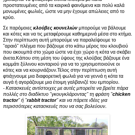
προστατευμένες από τα καιρικά φαινόμενα και πολύ καλά
μονωμένες φωλιές, ώστε να μην έχουμε απώλειες από το
κρύο.
Σε παρόμοιες
κλούβες κουνελιών
μπορούμε να βάλουμε
και κότες και να τις μεταφέρουμε καθημερινά μέσα στο κτήμα.
Στην περίπτωση αυτή μπορούμε να παραλείψουμε το
"αραιό" πλέγμα που βάζουμε στο κάτω μέρος του κλουβιού
που ακουμπά στο χώμα ώστε να έχει χώρο η κότα να σκάβει
άνετα.Κάπου στη μέση του ύψους της κλούβας βάζουμε ένα
κομμάτι ξύλινου κονταριού για να το χρησιμοποιούνε οι
κότες και να κουρνιάζουν.Τέλος στην περίπτωση αυτή
φτιάχνουμε μια διαφορετική φωλιά για να γεννά η κότα τα
αυγά ή αγοράζουμε μια έτοιμη γαλβανιζέ του εμπορίου.
- Κατασκευές αντίστοιχες με αυτές μπορείτε να βρείτε πάρα
πολλές στο διαδίκτυο "γκουγκλάροντας" τη φράση "
chicken
tractor
" ή "
rabbit tractor
" και να πάρετε ιδέες για
περισσότερες κατασκευές που να σας βολεύουν
.