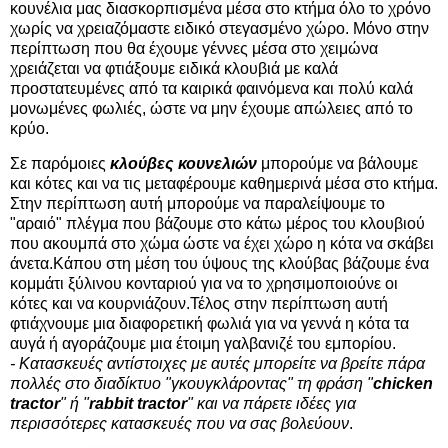
κουνέλια μας διασκορπισμένα μέσα στο κτήμα όλο το χρόνο
χωρίς να χρειαζόμαστε ειδικό στεγασμένο χώρο. Μόνο στην
περίπτωση που θα έχουμε γέννες μέσα στο χειμώνα
χρειάζεται να φτιάξουμε ειδικά κλουβιά με καλά
προστατευμένες από τα καιρικά φαινόμενα και πολύ καλά
μονωμένες φωλιές, ώστε να μην έχουμε απώλειες από το
κρύο.
Σε παρόμοιες
κλούβες κουνελιών
μπορούμε να βάλουμε
και κότες και να τις μεταφέρουμε καθημερινά μέσα στο κτήμα.
Στην περίπτωση αυτή μπορούμε να παραλείψουμε το
"αραιό" πλέγμα που βάζουμε στο κάτω μέρος του κλουβιού
που ακουμπά στο χώμα ώστε να έχει χώρο η κότα να σκάβει
άνετα.Κάπου στη μέση του ύψους της κλούβας βάζουμε ένα
κομμάτι ξύλινου κονταριού για να το χρησιμοποιούνε οι
κότες και να κουρνιάζουν.Τέλος στην περίπτωση αυτή
φτιάχνουμε μια διαφορετική φωλιά για να γεννά η κότα τα
αυγά ή αγοράζουμε μια έτοιμη γαλβανιζέ του εμπορίου.
- Κατασκευές αντίστοιχες με αυτές μπορείτε να βρείτε πάρα
πολλές στο διαδίκτυο "γκουγκλάροντας" τη φράση "
chicken
tractor
" ή "
rabbit tractor
" και να πάρετε ιδέες για
περισσότερες κατασκευές που να σας βολεύουν
.