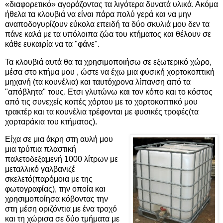
«διαφορετικό» αγοράζοντας τα λιγότερα δυνατά υλικά. Ακόμα
ήθελα τα κλουβιά να είναι πάρα πολύ γερά και να μην
αναποδογυρίζουν εύκολα επειδή τα δύο σκυλιά μου δεν τα
πάνε καλά με τα υπόλοιπα ζώα του κτήματος και θέλουν σε
κάθε ευκαιρία να τα "φάνε".
Τα κλουβιά αυτά θα τα χρησιμοποιήσω σε εξωτερικό χώρο,
μέσα στο κτήμα μου , ώστε να έχω μια φυσική χορτοκοπτική
μηχανή (τα κουνέλια) και ταυτόχρονα λίπανση από τα
"απόβλητα" τους. Ετσι γλυτώνω και τον κόπο και το κόστος
από τις συνεχείς κοπές χόρτου με το χορτοκοπτικό μου
τρακτέρ και τα κουνέλια τρέφονται με φυσικές τροφές(τα
χορταράκια του κτήματος).
Είχα σε μια άκρη στη αυλή μου
μια τρύπια πλαστική
παλετοδεξαμενή 1000 λίτρων με
μεταλλικό γαλβανιζέ
σκελετό(παρόμοια με της
φωτογραφίας), την οποία και
χρησιμοποίησα κόβοντας την
στη μέση οριζόντια με ένα τροχό
και τη χώρισα σε δύο τμήματα με