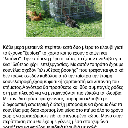
Κάθε μέρα μετακινώ περίπου κατά δύο μέτρα το κλουβί γιατί
το έχουνε "ξυρίσει" το χόρτο και το έχουν σκάψει και
"λιπάνει". Την επόμενη μέρα οι κότες το έχουν αναλάβει για
ένα "δεύτερο χέρι" επεξεργασίας. Με αυτόν το τρόπο έχουμε
κουνέλια σχεδόν "ελευθέρας βοσκής" που τρέφονται φυσικά
δεν τρώνε σχεδόν καθόλου από την ταίστρα την έτοιμη
κουνελοτροφή,έχουμε φυσική χορτοκοπή και λίπανση του
κτήματος.Αργότερα θα προσθέσω και δύο συμπαγείς ρόδες
στη μια πλευρά για να μετακινούνται πιο εύκολα τα κλουβιά
Με τον ίδιο τρόπο φτιάχνοντας παρόμοια κλουβιά με
διαφορετική εσωτερική διάταξη μπορούμε να έχουμε όλα τα
κουνέλια μας διασκορπισμένα μέσα στο κτήμα όλο το χρόνο
χωρίς να χρειαζόμαστε ειδικό στεγασμένο χώρο. Μόνο στην
περίπτωση που θα έχουμε γέννες μέσα στο χειμώνα
χρειάζεται να φτιάξουμε ειδικά κλουβιά με καλά