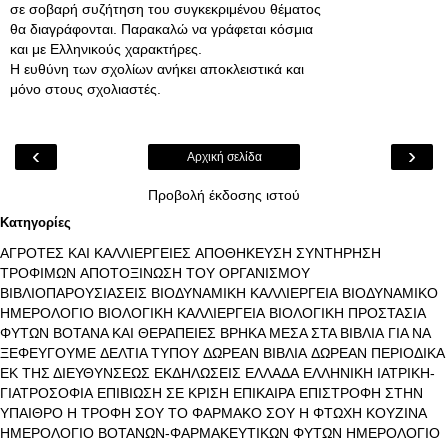
σε σοβαρή συζήτηση του συγκεκριμένου θέματος
θα διαγράφονται. Παρακαλώ να γράφεται κόσμια
και με Ελληνικούς χαρακτήρες.
Η ευθύνη των σχολίων ανήκει αποκλειστικά και
μόνο στους σχολιαστές.
‹
›
Αρχική σελίδα
Προβολή έκδοσης ιστού
Κατηγορίες
ΑΓΡΟΤΕΣ ΚΑΙ ΚΑΛΛΙΕΡΓΕΙΕΣ
ΑΠΟΘΗΚΕΥΣΗ ΣΥΝΤΗΡΗΣΗ
ΤΡΟΦΙΜΩΝ
ΑΠΟΤΟΞΙΝΩΣΗ ΤΟΥ ΟΡΓΑΝΙΣΜΟΥ
ΒΙΒΛΙΟΠΑΡΟΥΣΙΑΣΕΙΣ
ΒΙΟΔΥΝΑΜΙΚΗ ΚΑΛΛΙΕΡΓΕΙΑ
ΒΙΟΔΥΝΑΜΙΚΟ
ΗΜΕΡΟΛΟΓΙΟ
ΒΙΟΛΟΓΙΚΗ ΚΑΛΛΙΕΡΓΕΙΑ
ΒΙΟΛΟΓΙΚΗ ΠΡΟΣΤΑΣΙΑ
ΦΥΤΩΝ
ΒΟΤΑΝΑ ΚΑΙ ΘΕΡΑΠΕΙΕΣ
ΒΡΗΚΑ ΜΕΣΑ ΣΤΑ ΒΙΒΛΙΑ
ΓΙΑ ΝΑ
ΞΕΦΕΥΓΟΥΜΕ
ΔΕΛΤΙΑ ΤΥΠΟΥ
ΔΩΡΕΑΝ ΒΙΒΛΙΑ
ΔΩΡΕΑΝ ΠΕΡΙΟΔΙΚΑ
ΕΚ ΤΗΣ ΔΙΕΥΘΥΝΣΕΩΣ
ΕΚΔΗΛΩΣΕΙΣ
ΕΛΛΑΔΑ
ΕΛΛΗΝΙΚΗ ΙΑΤΡΙΚΗ-
ΓΙΑΤΡΟΣΟΦΙΑ
ΕΠΙΒΙΩΣΗ ΣΕ ΚΡΙΣΗ
ΕΠΙΚΑΙΡΑ
ΕΠΙΣΤΡΟΦΗ ΣΤΗΝ
ΥΠΑΙΘΡΟ
Η ΤΡΟΦΗ ΣΟΥ ΤΟ ΦΑΡΜΑΚΟ ΣΟΥ
Η ΦΤΩΧΗ ΚΟΥΖΙΝΑ
ΗΜΕΡΟΛΟΓΙΟ ΒΟΤΑΝΩΝ-ΦΑΡΜΑΚΕΥΤΙΚΩΝ ΦΥΤΩΝ
ΗΜΕΡΟΛΟΓΙΟ