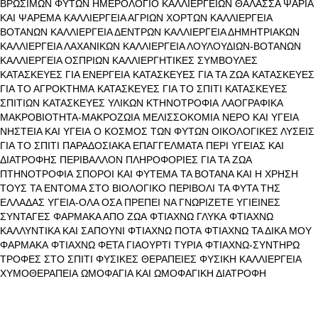
ΒΡΩΣΙΜΩΝ ΦΥΤΩΝ
ΗΜΕΡΟΛΟΓΙΟ ΚΑΛΛΙΕΡΓΕΙΩΝ
ΘΑΛΑΣΣΑ ΨΑΡΙΑ
ΚΑΙ ΨΑΡΕΜΑ
ΚΑΛΛΙΕΡΓΕΙΑ ΑΓΡΙΩΝ ΧΟΡΤΩΝ
ΚΑΛΛΙΕΡΓΕΙΑ
ΒΟΤΑΝΩΝ
ΚΑΛΛΙΕΡΓΕΙΑ ΔΕΝΤΡΩΝ
ΚΑΛΛΙΕΡΓΕΙΑ ΔΗΜΗΤΡΙΑΚΩΝ
ΚΑΛΛΙΕΡΓΕΙΑ ΛΑΧΑΝΙΚΩΝ
ΚΑΛΛΙΕΡΓΕΙΑ ΛΟΥΛΟΥΔΙΩΝ-ΒΟΤΑΝΩΝ
ΚΑΛΛΙΕΡΓΕΙΑ ΟΣΠΡΙΩΝ
ΚΑΛΛΙΕΡΓΗΤΙΚΕΣ ΣΥΜΒΟΥΛΕΣ
ΚΑΤΑΣΚΕΥΕΣ ΓΙΑ ΕΝΕΡΓΕΙΑ
ΚΑΤΑΣΚΕΥΕΣ ΓΙΑ ΤΑ ΖΩΑ
ΚΑΤΑΣΚΕΥΕΣ
ΓΙΑ ΤΟ ΑΓΡΟΚΤΗΜΑ
ΚΑΤΑΣΚΕΥΕΣ ΓΙΑ ΤΟ ΣΠΙΤΙ
ΚΑΤΑΣΚΕΥΕΣ
ΣΠΙΤΙΩΝ
ΚΑΤΑΣΚΕΥΕΣ ΥΛΙΚΩΝ
ΚΤΗΝΟΤΡΟΦΙΑ
ΛΑΟΓΡΑΦΙΚΑ
ΜΑΚΡΟΒΙΟΤΗΤΑ-ΜΑΚΡΟΖΩΙΑ
ΜΕΛΙΣΣΟΚΟΜΙΑ
ΝΕΡΟ ΚΑΙ ΥΓΕΙΑ
ΝΗΣΤΕΙΑ ΚΑΙ ΥΓΕΙΑ
Ο ΚΟΣΜΟΣ ΤΩΝ ΦΥΤΩΝ
ΟΙΚΟΛΟΓΙΚΕΣ ΛΥΣΕΙΣ
ΓΙΑ ΤΟ ΣΠΙΤΙ
ΠΑΡΑΔΟΣΙΑΚΑ ΕΠΑΓΓΕΛΜΑΤΑ
ΠΕΡΙ ΥΓΕΙΑΣ ΚΑΙ
ΔΙΑΤΡΟΦΗΣ
ΠΕΡΙΒΑΛΛΟΝ
ΠΛΗΡΟΦΟΡΙΕΣ ΓΙΑ ΤΑ ΖΩΑ
ΠΤΗΝΟΤΡΟΦΙΑ
ΣΠΟΡΟΙ ΚΑΙ ΦΥΤΕΜΑ
ΤΑ ΒΟΤΑΝΑ ΚΑΙ Η ΧΡΗΣΗ
ΤΟΥΣ
ΤΑ ΕΝΤΟΜΑ ΣΤΟ ΒΙΟΛΟΓΙΚΟ ΠΕΡΙΒΟΛΙ
ΤΑ ΦΥΤΑ ΤΗΣ
ΕΛΛΑΔΑΣ
ΥΓΕΙΑ-ΟΛΑ ΟΣΑ ΠΡΕΠΕΙ ΝΑ ΓΝΩΡΙΖΕΤΕ
ΥΓΙΕΙΝΕΣ
ΣΥΝΤΑΓΕΣ
ΦΑΡΜΑΚΑ ΑΠΟ ΖΩΑ
ΦΤΙΑΧΝΩ ΓΛΥΚΑ
ΦΤΙΑΧΝΩ
ΚΑΛΛΥΝΤΙΚΑ ΚΑΙ ΣΑΠΟΥΝΙ
ΦΤΙΑΧΝΩ ΠΟΤΑ
ΦΤΙΑΧΝΩ ΤΑ ΔΙΚΑ ΜΟΥ
ΦΑΡΜΑΚΑ
ΦΤΙΑΧΝΩ ΦΕΤΑ ΓΙΑΟΥΡΤΙ ΤΥΡΙΑ
ΦΤΙΑΧΝΩ-ΣΥΝΤΗΡΩ
ΤΡΟΦΕΣ ΣΤΟ ΣΠΙΤΙ
ΦΥΣΙΚΕΣ ΘΕΡΑΠΕΙΕΣ
ΦΥΣΙΚΗ ΚΑΛΛΙΕΡΓΕΙΑ
ΧΥΜΟΘΕΡΑΠΕΙΑ
ΩΜΟΦΑΓΙΑ ΚΑΙ ΩΜΟΦΑΓΙΚΗ ΔΙΑΤΡΟΦΗ