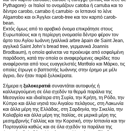
Pythagore)· οι Ιταλοί το ονομάζουν catoba ή carruba και το
δέντρο carobo, carrabo ή carrubio· οι Ισπανοί το λένε
Algarrobo και οι Άγγλοι carob-tree και τον καρπό carob-
bean.
Εκτός όμως από το αραβικό όνομα επικράτησε στους
Ευρωπαίους και η περίεργη ονομασία δέντρο φέρον τον
άρτο του Αγίου Ιωάννη (γαλλικά arbre àpain de Saint Jean,
αγγλικά Saint John’s bread tree, γερμανικά Joannis
Brodbaum), η οποία φαίνεται να προέκυψε από εσφαλμένη
παράδοση, κατά την οποία οι αναφερόμενες ακρίδες που
αναφέρονται από τους ευαγγελιστές Ματθαίο και Μάρκο, τις
οποίες έτρωγε ο βαπτιστής Ιωάννης στην έρημο με μέλι
άγριο, δεν ήταν παρά ξυλοκέρατα.
Σήμερα η
ξυλοκερατιά
συναντάται αυτοφυής ή
καλλιεργούμενη σε όλα σχεδόν τα θερμά παράλια της
Μεσογείου και ιδιαίτερα στη Συρία, την Κρήτη, τη Ρόδο, την
Κύπρο και άλλα νησιά του Αιγαίου πελάγους, στη Λακωνία
και άλλα μέρη της Ελλάδας, στη Σαρδηνία, την Σικελία, την
Καλαβρία και άλλα μέρη της Ιταλίας, σε μερικά μέρη της
μεσημβρινής Γαλλίας και την Κορσική, στην Ισπανία και την
Πορτογαλία καθώς και σε όλα σχεδόν τα παράλια της