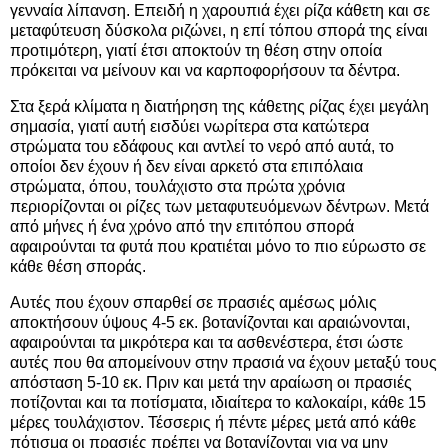
γενναία λίπανση. Επειδή η χαρουπιά έχει ρίζα κάθετη και σε
μεταφύτευση δύσκολα ριζώνει, η επί τόπου σπορά της είναι
προτιμότερη, γιατί έτσι αποκτούν τη θέση στην οποία
πρόκειται να μείνουν και να καρποφορήσουν τα δέντρα.
Στα ξερά κλίματα η διατήρηση της κάθετης ρίζας έχει μεγάλη
σημασία, γιατί αυτή εισδύει νωρίτερα στα κατώτερα
στρώματα του εδάφους και αντλεί το νερό από αυτά, το
οποίοι δεν έχουν ή δεν είναι αρκετό στα επιπόλαια
στρώματα, όπου, τουλάχιστο στα πρώτα χρόνια
περιορίζονται οι ρίζες των μεταφυτευόμενων δέντρων. Μετά
από μήνες ή ένα χρόνο από την επιτόπου σπορά
αφαιρούνται τα φυτά που κρατιέται μόνο το πιο εύρωστο σε
κάθε θέση σποράς.
Αυτές που έχουν σπαρθεί σε πρασιές αμέσως μόλις
αποκτήσουν ύψους 4-5 εκ. βοτανίζονται και αραιώνονται,
αφαιρούνται τα μικρότερα και τα ασθενέστερα, έτσι ώστε
αυτές που θα απομείνουν στην πρασιά να έχουν μεταξύ τους
απόσταση 5-10 εκ. Πριν και μετά την αραίωση οι πρασιές
ποτίζονται και τα ποτίσματα, ιδιαίτερα το καλοκαίρι, κάθε 15
μέρες τουλάχιστον. Τέσσερις ή πέντε μέρες μετά από κάθε
πότισμα οι πρασιές πρέπει να βοτανίζονται για να μην