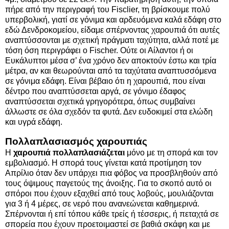
πήρε από την περιγραφή του Fisclier, τη βρίσκουμε πολύ
υπερβολική, γιατί σε γόνιμα και αρδευόμενα καλά εδάφη στο
εδώ Δενδροκομείου, είδαμε σπέρνοντας χαρουπιά ότι αυτές
αναπτύσσονται με σχετική πράγματι ταχύτητα, αλλά ποτέ με
τόση όση περιγράφει ο Fischer. Ούτε οι Αίλαντοι ή οι
Ευκάλυπτοι μέσα σ’ ένα χρόνο δεν αποκτούν έστω και τρία
μέτρα, αν και θεωρούνται από τα ταχύτατα αναπτυσσόμενα
σε γόνιμα εδάφη. Είναι βέβαιο ότι η χαρουπιά, που είναι
δέντρο που αναπτύσσεται αργά, σε γόνιμο έδαφος
αναπτύσσεται σχετικά γρηγορότερα, όπως συμβαίνει
άλλωστε σε όλα σχεδόν τα φυτά. Δεν ευδοκιμεί στα ελώδη
και υγρά εδάφη.
Πολλαπλασιασμός χαρουπιάς
Η
χαρουπιά πολλαπλασιάζεται
μόνο με τη σπορά και τον
εμβολιασμό. Η σπορά τους γίνεται κατά προτίμηση τον
Απρίλιο όταν δεν υπάρχει πια φόβος να προσβληθούν από
τους όψιμους παγετούς της άνοιξης. Για το σκοπό αυτό οι
σπόροι που έχουν εξαχθεί από τους λοβούς, μουλιάζονται
για 3 ή 4 μέρες, σε νερό που ανανεώνεται καθημερινά.
Σπέρνονται ή επί τόπου κάθε τρείς ή τέσσερις, ή πεταχτά σε
σπορεία που έχουν προετοιμαστεί σε βαθιά σκάφη και με