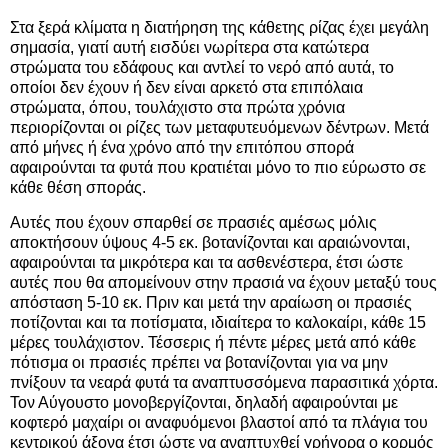
Στα ξερά κλίματα η διατήρηση της κάθετης ρίζας έχει μεγάλη
σημασία, γιατί αυτή εισδύει νωρίτερα στα κατώτερα
στρώματα του εδάφους και αντλεί το νερό από αυτά, το
οποίοι δεν έχουν ή δεν είναι αρκετό στα επιπόλαια
στρώματα, όπου, τουλάχιστο στα πρώτα χρόνια
περιορίζονται οι ρίζες των μεταφυτευόμενων δέντρων. Μετά
από μήνες ή ένα χρόνο από την επιτόπου σπορά
αφαιρούνται τα φυτά που κρατιέται μόνο το πιο εύρωστο σε
κάθε θέση σποράς.
Αυτές που έχουν σπαρθεί σε πρασιές αμέσως μόλις
αποκτήσουν ύψους 4-5 εκ. βοτανίζονται και αραιώνονται,
αφαιρούνται τα μικρότερα και τα ασθενέστερα, έτσι ώστε
αυτές που θα απομείνουν στην πρασιά να έχουν μεταξύ τους
απόσταση 5-10 εκ. Πριν και μετά την αραίωση οι πρασιές
ποτίζονται και τα ποτίσματα, ιδιαίτερα το καλοκαίρι, κάθε 15
μέρες τουλάχιστον. Τέσσερις ή πέντε μέρες μετά από κάθε
πότισμα οι πρασιές πρέπει να βοτανίζονται για να μην
πνίξουν τα νεαρά φυτά τα αναπτυσσόμενα παρασιτικά χόρτα.
Τον Αύγουστο μονοβεργίζονται, δηλαδή αφαιρούνται με
κοφτερό μαχαίρι οι αναφυόμενοι βλαστοί από τα πλάγια του
κεντρικού άξονα έτσι ώστε να αναπτυχθεί γρήγορα ο κορμός