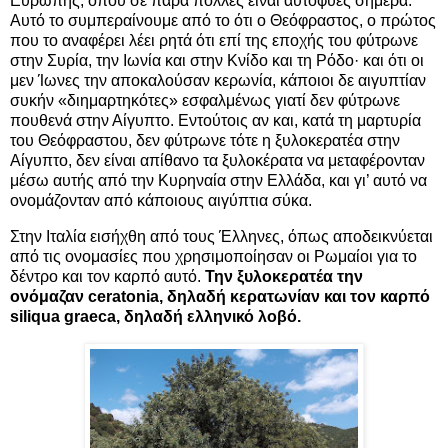
Ευρώπης, όπου σε πάρα πολλές είναι αυτοφυές σήμερα.
Αυτό το συμπεραίνουμε από το ότι ο Θεόφραστος, ο πρώτος
που το αναφέρει λέει ρητά ότι επί της εποχής του φύτρωνε
στην Συρία, την Ιωνία και στην Κνίδο και τη Ρόδο· και ότι οι
μεν Ίωνες την αποκαλούσαν κερωνία, κάποιοι δε αιγυπτίαν
συκήν «διημαρτηκότες» εσφαλμένως γιατί δεν φύτρωνε
πουθενά στην Αίγυπτο. Εντούτοις αν και, κατά τη μαρτυρία
του Θεόφραστου, δεν φύτρωνε τότε η ξυλοκερατέα στην
Αίγυπτο, δεν είναι απίθανο τα ξυλοκέρατα να μεταφέρονταν
μέσω αυτής από την Κυρηναία στην Ελλάδα, και γι’ αυτό να
ονομάζονταν από κάποιους αιγύπτια σύκα.
Στην Ιταλία εισήχθη από τους Έλληνες, όπως αποδεικνύεται
από τις ονομασίες που χρησιμοποίησαν οι Ρωμαίοι για το
δέντρο και τον καρπό αυτό.
Την ξυλοκερατέα την
ονόμαζαν ceratonia, δηλαδή κερατωνίαν και τον καρπό
siliqua graeca, δηλαδή ελληνικό λοβό.