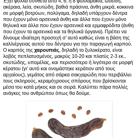
Έχει φύλλα σύνθετα από 4, 6, ή 8 φυλλαράκια, ωοειδή,
ακέραια, λεία, σκυτώδη, βαθιά πράσινα, άνθη μικρά, κοκκινα
σε μορφή βοτρύων, πολύγαμα, δηλαδή υπάρχουν δέντρα
που έχουν μόνο αρσενικά άνθη και άλλα που έχουν μόνο
θηλυκά και άλλα που έχουν αρσενικά και ερμαφρόδιτα (άνθη
που έχουν τα αρσενικά και τα θηλυκά όργανα). Πρέπει να
δίνουμε ιδιαίτερη προσοχή σ’ αυτό καθώς είναι η βάση της
καλλιέργειας αυτού του δέντρου για την παραγωγή καρπού.
Ο καρπός της
χαρουπιάς
, δηλαδή το ξυλοκέρατο, είναι
λοβός πεπλατυσμένος, μακρύς 10-20 και πλατύς 2-3 εκ.,
σκυτώδης, υπομέλας, και περισσότερο ή λιγότερο σε μορφή
κέρατου (γι’ αυτό και ονομάστηκε κεράτιον από τους
αρχαίους), γεμάτος από σάρκα σακχαρώδη που περιβάλλει
τους σκληρούς, κεραμόχροους σπόρους που βρίσκονται
μέσα του κατά μήκος και σε σειρά. Καλύπτει πάρα πολλές
ανάγκες του ανθρώπου όπως θα δούμε.