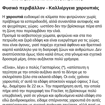
Φυσικό περιβάλλον - Καλλιέργεια χαρουπιάς
Η
χαρουπιά
ευδοκιμεί σε κλίματα που φυτρώνουν χωρίς
πρόβλημα τα εσπεριδοειδή, αλλά συναντάται αυτοφυής και
σε ψυχρότερες χώρες· ωστόσο δεν την βρίσκουμε πέρα από
τη ζώνη που περιλαμβάνει την ελιά.
Προτιμά τα ασβεστούχα χώματα, φυτρώνει και στα πιο
πετρώδη και ξερά εδάφη και είναι ευεργέτημα για τις χώρες
που είναι άγονες, γιατί παρέχει σχετικά άφθονο και θρεπτικό
καρπό κατάλληλο για τη διατροφή ζώων και ανθρώπων. Δεν
αναπτύσσεται όμως τόσο καλά όπως στα γόνιμα και σχετικά
δροσερά μέρη, όπου αυξάνεται πολύ γρήγορα.
«Είναι», λέγει ο πολύς Γασπαρίνος (*), «απίστευτη η
ταχύτητα με την οποία αυξάνει αυτό το δέντρο με το
σκληρότατο ξύλο στα εκλεκτά εδάφη. Οι ενός χρόνου
χαρουπιές σ’ αυτά τα εδάφη αποκτούν κορμό ύψους 3 έως
4μ., διαμέτρου δε 22 εκ.». Την παρατήρηση αυτή, την οποία
πήρε από την περιγραφή του Fisclier, τη βρίσκουμε πολύ
υπερβολική, γιατί σε γόνιμα και αρδευόμενα καλά εδάφη στο
εδώ Δενδροκομείου, είδαμε σπέρνοντας χαρουπιά ότι αυτές
αναπτύσσονται με σχετική πράγματι ταχύτητα, αλλά ποτέ με