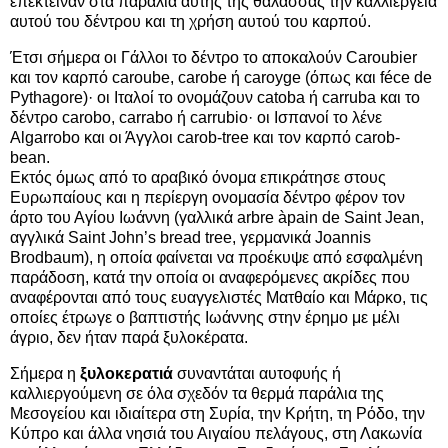
επέκτειναν στα παράλια αυτής της θάλασσας την καλλιέργεια
αυτού του δέντρου και τη χρήση αυτού του καρπού.
Έτσι σήμερα οι Γάλλοι το δέντρο το αποκαλούν Caroubier
και τον καρπό caroube, carobe ή caroyge (όπως και féce de
Pythagore)· οι Ιταλοί το ονομάζουν catoba ή carruba και το
δέντρο carobo, carrabo ή carrubio· οι Ισπανοί το λένε
Algarrobo και οι Άγγλοι carob-tree και τον καρπό carob-
bean.
Εκτός όμως από το αραβικό όνομα επικράτησε στους
Ευρωπαίους και η περίεργη ονομασία δέντρο φέρον τον
άρτο του Αγίου Ιωάννη (γαλλικά arbre àpain de Saint Jean,
αγγλικά Saint John’s bread tree, γερμανικά Joannis
Brodbaum), η οποία φαίνεται να προέκυψε από εσφαλμένη
παράδοση, κατά την οποία οι αναφερόμενες ακρίδες που
αναφέρονται από τους ευαγγελιστές Ματθαίο και Μάρκο, τις
οποίες έτρωγε ο βαπτιστής Ιωάννης στην έρημο με μέλι
άγριο, δεν ήταν παρά ξυλοκέρατα.
Σήμερα η
ξυλοκερατιά
συναντάται αυτοφυής ή
καλλιεργούμενη σε όλα σχεδόν τα θερμά παράλια της
Μεσογείου και ιδιαίτερα στη Συρία, την Κρήτη, τη Ρόδο, την
Κύπρο και άλλα νησιά του Αιγαίου πελάγους, στη Λακωνία