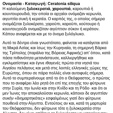
Ονομασία - Καταγωγή: Ceratonia siliqua
Η καλούμενη
ξυλοκερατιά, χαρουπιά
, καρουπιά ή
κουντουρουδιά, την οποία οι αρχαίοι ονόμαζαν κερωνία,
αιγυπτία συκή ή κερατέα. Ο καρπός της, ο οποίος σήμερα
ονομάζεται ξυλοκέρατο, χαρούπι, καρούπι, κούτουρο ή
κουντουχούδι ονομαζόταν αιγύπτιον σύκον ή κεράτιον.
Κάπου αναφέρεται και με το όνομα ξυλόγλυκο.
Αυτό το δέντρο είναι γνωστότατο, φαίνεται να κατάγεται από
τη Μικρά Ασίας και ίσως την Κυρηναία, τη σημερινή Βάρκα
της Τρίπολης (παράλια της Βόρειας Αφρικής) απ’ όπου, κατά
πάσα πιθανότητα μετανάστευσε, καλλιεργήθηκε και
εγκλιματίστηκε και έγινε ιθαγενές πρώτα στα νησιά του
Αιγαίου πελάγους και μετά στις λοιπές ελληνικές χώρες της
Ευρώπης, όπου σε πάρα πολλές είναι αυτοφυές σήμερα.
Αυτό το συμπεραίνουμε από το ότι ο Θεόφραστος, ο πρώτος
που το αναφέρει λέει ρητά ότι επί της εποχής του φύτρωνε
στην Συρία, την Ιωνία και στην Κνίδο και τη Ρόδο· και ότι οι
μεν Ίωνες την αποκαλούσαν κερωνία, κάποιοι δε αιγυπτίαν
συκήν «διημαρτηκότες» εσφαλμένως γιατί δεν φύτρωνε
πουθενά στην Αίγυπτο. Εντούτοις αν και, κατά τη μαρτυρία
του Θεόφραστου, δεν φύτρωνε τότε η ξυλοκερατέα στην