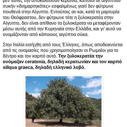
μεν Ίωνες την αποκαλούσαν κερωνία, κάποιοι δε αιγυπτίαν
συκήν «διημαρτηκότες» εσφαλμένως γιατί δεν φύτρωνε
πουθενά στην Αίγυπτο. Εντούτοις αν και, κατά τη μαρτυρία
του Θεόφραστου, δεν φύτρωνε τότε η ξυλοκερατέα στην
Αίγυπτο, δεν είναι απίθανο τα ξυλοκέρατα να μεταφέρονταν
μέσω αυτής από την Κυρηναία στην Ελλάδα, και γι’ αυτό να
ονομάζονταν από κάποιους αιγύπτια σύκα.
Στην Ιταλία εισήχθη από τους Έλληνες, όπως αποδεικνύεται
από τις ονομασίες που χρησιμοποίησαν οι Ρωμαίοι για το
δέντρο και τον καρπό αυτό.
Την ξυλοκερατέα την
ονόμαζαν ceratonia, δηλαδή κερατωνίαν και τον καρπό
siliqua graeca, δηλαδή ελληνικό λοβό.