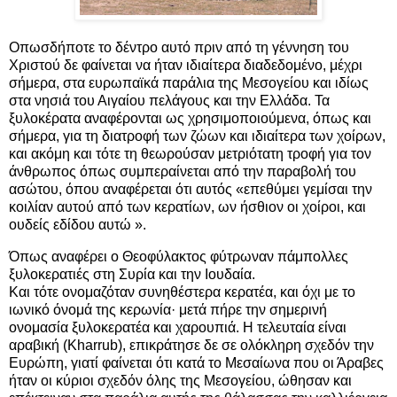
Οπωσδήποτε το δέντρο αυτό πριν από τη γέννηση του
Χριστού δε φαίνεται να ήταν ιδιαίτερα διαδεδομένο, μέχρι
σήμερα, στα ευρωπαϊκά παράλια της Μεσογείου και ιδίως
στα νησιά του Αιγαίου πελάγους και την Ελλάδα. Τα
ξυλοκέρατα αναφέρονται ως χρησιμοποιούμενα, όπως και
σήμερα, για τη διατροφή των ζώων και ιδιαίτερα των χοίρων,
και ακόμη και τότε τη θεωρούσαν μετριότατη τροφή για τον
άνθρωπος όπως συμπεραίνεται από την παραβολή του
ασώτου, όπου αναφέρεται ότι αυτός «επεθύμει γεμίσαι την
κοιλίαν αυτού από των κερατίων, ων ήσθιον οι χοίροι, και
ουδείς εδίδου αυτώ ».
Όπως αναφέρει ο Θεοφύλακτος φύτρωναν πάμπολλες
ξυλοκερατιές στη Συρία και την Ιουδαία.
Και τότε ονομαζόταν συνηθέστερα κερατέα, και όχι με το
ιωνικό όνομά της κερωνία· μετά πήρε την σημερινή
ονομασία ξυλοκερατέα και χαρουπιά. Η τελευταία είναι
αραβική (Kharrub), επικράτησε δε σε ολόκληρη σχεδόν την
Ευρώπη, γιατί φαίνεται ότι κατά το Μεσαίωνα που οι Άραβες
ήταν οι κύριοι σχεδόν όλης της Μεσογείου, ώθησαν και