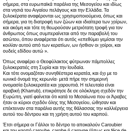
σήμερα, στα ευρωπαϊκά παράλια της Μεσογείου και ιδίως
στα νησιά του Αιγαίου πελάγους και την Ελλάδα. Τα
ξυλοκέρατα αναφέρονται ως χρησιμοποιούμενα, όπως και
σήμερα, για τη διατροφή των ζώων και ιδιαίτερα των χοίρων,
και ακόμη και τότε τη θεωρούσαν μετριότατη τροφή για τον
άνθρωπος όπως συμπεραίνεται από την παραβολή του
ασώτου, όπου αναφέρεται ότι αυτός «επεθύμει γεμίσαι την
κοιλίαν αυτού από των κερατίων, ων ήσθιον οι χοίροι, και
ουδείς εδίδου αυτώ ».
Όπως αναφέρει ο Θεοφύλακτος φύτρωναν πάμπολλες
ξυλοκερατιές στη Συρία και την Ιουδαία.
Και τότε ονομαζόταν συνηθέστερα κερατέα, και όχι με το
ιωνικό όνομά της κερωνία· μετά πήρε την σημερινή
ονομασία ξυλοκερατέα και χαρουπιά. Η τελευταία είναι
αραβική (Kharrub), επικράτησε δε σε ολόκληρη σχεδόν την
Ευρώπη, γιατί φαίνεται ότι κατά το Μεσαίωνα που οι Άραβες
ήταν οι κύριοι σχεδόν όλης της Μεσογείου, ώθησαν και
επέκτειναν στα παράλια αυτής της θάλασσας την καλλιέργεια
αυτού του δέντρου και τη χρήση αυτού του καρπού.
Έτσι σήμερα οι Γάλλοι το δέντρο το αποκαλούν Caroubier
και τον καρπό caroube, carobe ή caroyge (όπως και féce de