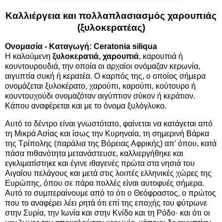
Καλλιέργεια και πολλαπλασιασμός χαρουπιάς
(ξυλοκερατέας)
Ονομασία - Καταγωγή: Ceratonia siliqua
Η καλούμενη
ξυλοκερατιά, χαρουπιά
, καρουπιά ή
κουντουρουδιά, την οποία οι αρχαίοι ονόμαζαν κερωνία,
αιγυπτία συκή ή κερατέα. Ο καρπός της, ο οποίος σήμερα
ονομάζεται ξυλοκέρατο, χαρούπι, καρούπι, κούτουρο ή
κουντουχούδι ονομαζόταν αιγύπτιον σύκον ή κεράτιον.
Κάπου αναφέρεται και με το όνομα ξυλόγλυκο.
Αυτό το δέντρο είναι γνωστότατο, φαίνεται να κατάγεται από
τη Μικρά Ασίας και ίσως την Κυρηναία, τη σημερινή Βάρκα
της Τρίπολης (παράλια της Βόρειας Αφρικής) απ’ όπου, κατά
πάσα πιθανότητα μετανάστευσε, καλλιεργήθηκε και
εγκλιματίστηκε και έγινε ιθαγενές πρώτα στα νησιά του
Αιγαίου πελάγους και μετά στις λοιπές ελληνικές χώρες της
Ευρώπης, όπου σε πάρα πολλές είναι αυτοφυές σήμερα.
Αυτό το συμπεραίνουμε από το ότι ο Θεόφραστος, ο πρώτος
που το αναφέρει λέει ρητά ότι επί της εποχής του φύτρωνε
στην Συρία, την Ιωνία και στην Κνίδο και τη Ρόδο· και ότι οι