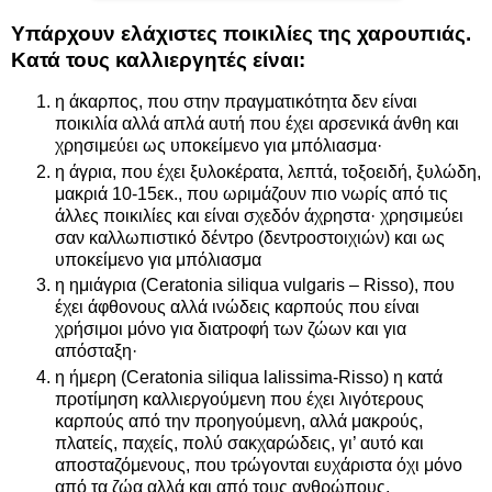
Υπάρχουν ελάχιστες ποικιλίες της χαρουπιάς.
Κατά τους καλλιεργητές είναι:
η άκαρπος, που στην πραγματικότητα δεν είναι
ποικιλία αλλά απλά αυτή που έχει αρσενικά άνθη και
χρησιμεύει ως υποκείμενο για μπόλιασμα·
η άγρια, που έχει ξυλοκέρατα, λεπτά, τοξοειδή, ξυλώδη,
μακριά 10-15εκ., που ωριμάζουν πιο νωρίς από τις
άλλες ποικιλίες και είναι σχεδόν άχρηστα· χρησιμεύει
σαν καλλωπιστικό δέντρο (δεντροστοιχιών) και ως
υποκείμενο για μπόλιασμα
η ημιάγρια (Ceratonia siliqua vulgaris – Risso), που
έχει άφθονους αλλά ινώδεις καρπούς που είναι
χρήσιμοι μόνο για διατροφή των ζώων και για
απόσταξη·
η ήμερη (Ceratonia siliqua lalissima-Risso) η κατά
προτίμηση καλλιεργούμενη που έχει λιγότερους
καρπούς από την προηγούμενη, αλλά μακρούς,
πλατείς, παχείς, πολύ σακχαρώδεις, γι’ αυτό και
αποσταζόμενους, που τρώγονται ευχάριστα όχι μόνο
από τα ζώα αλλά και από τους ανθρώπους.