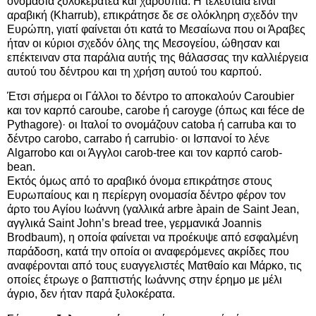
ονομασία ξυλοκερατέα και χαρουπιά. Η τελευταία είναι
αραβική (Kharrub), επικράτησε δε σε ολόκληρη σχεδόν την
Ευρώπη, γιατί φαίνεται ότι κατά το Μεσαίωνα που οι Άραβες
ήταν οι κύριοι σχεδόν όλης της Μεσογείου, ώθησαν και
επέκτειναν στα παράλια αυτής της θάλασσας την καλλιέργεια
αυτού του δέντρου και τη χρήση αυτού του καρπού.
Έτσι σήμερα οι Γάλλοι το δέντρο το αποκαλούν Caroubier
και τον καρπό caroube, carobe ή caroyge (όπως και féce de
Pythagore)· οι Ιταλοί το ονομάζουν catoba ή carruba και το
δέντρο carobo, carrabo ή carrubio· οι Ισπανοί το λένε
Algarrobo και οι Άγγλοι carob-tree και τον καρπό carob-
bean.
Εκτός όμως από το αραβικό όνομα επικράτησε στους
Ευρωπαίους και η περίεργη ονομασία δέντρο φέρον τον
άρτο του Αγίου Ιωάννη (γαλλικά arbre àpain de Saint Jean,
αγγλικά Saint John’s bread tree, γερμανικά Joannis
Brodbaum), η οποία φαίνεται να προέκυψε από εσφαλμένη
παράδοση, κατά την οποία οι αναφερόμενες ακρίδες που
αναφέρονται από τους ευαγγελιστές Ματθαίο και Μάρκο, τις
οποίες έτρωγε ο βαπτιστής Ιωάννης στην έρημο με μέλι
άγριο, δεν ήταν παρά ξυλοκέρατα.