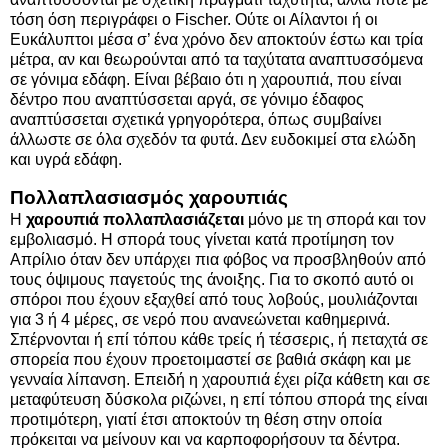
τόση όση περιγράφει ο Fischer. Ούτε οι Αίλαντοι ή οι
Ευκάλυπτοι μέσα σ’ ένα χρόνο δεν αποκτούν έστω και τρία
μέτρα, αν και θεωρούνται από τα ταχύτατα αναπτυσσόμενα
σε γόνιμα εδάφη. Είναι βέβαιο ότι η χαρουπιά, που είναι
δέντρο που αναπτύσσεται αργά, σε γόνιμο έδαφος
αναπτύσσεται σχετικά γρηγορότερα, όπως συμβαίνει
άλλωστε σε όλα σχεδόν τα φυτά. Δεν ευδοκιμεί στα ελώδη
και υγρά εδάφη.
Πολλαπλασιασμός χαρουπιάς
Η
χαρουπιά πολλαπλασιάζεται
μόνο με τη σπορά και τον
εμβολιασμό. Η σπορά τους γίνεται κατά προτίμηση τον
Απρίλιο όταν δεν υπάρχει πια φόβος να προσβληθούν από
τους όψιμους παγετούς της άνοιξης. Για το σκοπό αυτό οι
σπόροι που έχουν εξαχθεί από τους λοβούς, μουλιάζονται
για 3 ή 4 μέρες, σε νερό που ανανεώνεται καθημερινά.
Σπέρνονται ή επί τόπου κάθε τρείς ή τέσσερις, ή πεταχτά σε
σπορεία που έχουν προετοιμαστεί σε βαθιά σκάφη και με
γενναία λίπανση. Επειδή η χαρουπιά έχει ρίζα κάθετη και σε
μεταφύτευση δύσκολα ριζώνει, η επί τόπου σπορά της είναι
προτιμότερη, γιατί έτσι αποκτούν τη θέση στην οποία
πρόκειται να μείνουν και να καρποφορήσουν τα δέντρα.