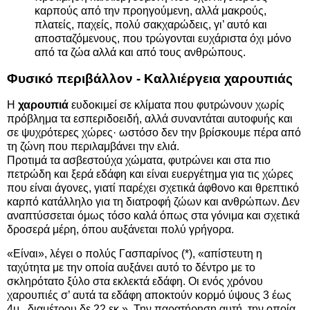
καρπούς από την προηγούμενη, αλλά μακρούς,
πλατείς, παχείς, πολύ σακχαρώδεις, γι’ αυτό και
αποσταζόμενους, που τρώγονται ευχάριστα όχι μόνο
από τα ζώα αλλά και από τους ανθρώπους.
Φυσικό περιβάλλον - Καλλιέργεια χαρουπιάς
Η
χαρουπιά
ευδοκιμεί σε κλίματα που φυτρώνουν χωρίς
πρόβλημα τα εσπεριδοειδή, αλλά συναντάται αυτοφυής και
σε ψυχρότερες χώρες· ωστόσο δεν την βρίσκουμε πέρα από
τη ζώνη που περιλαμβάνει την ελιά.
Προτιμά τα ασβεστούχα χώματα, φυτρώνει και στα πιο
πετρώδη και ξερά εδάφη και είναι ευεργέτημα για τις χώρες
που είναι άγονες, γιατί παρέχει σχετικά άφθονο και θρεπτικό
καρπό κατάλληλο για τη διατροφή ζώων και ανθρώπων. Δεν
αναπτύσσεται όμως τόσο καλά όπως στα γόνιμα και σχετικά
δροσερά μέρη, όπου αυξάνεται πολύ γρήγορα.
«Είναι», λέγει ο πολύς Γασπαρίνος (*), «απίστευτη η
ταχύτητα με την οποία αυξάνει αυτό το δέντρο με το
σκληρότατο ξύλο στα εκλεκτά εδάφη. Οι ενός χρόνου
χαρουπιές σ’ αυτά τα εδάφη αποκτούν κορμό ύψους 3 έως
4μ., διαμέτρου δε 22 εκ.». Την παρατήρηση αυτή, την οποία