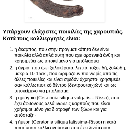
Υπάρχουν ελάχιστες ποικιλίες της χαρουπιάς.
Κατά τους καλλιεργητές είναι:
η άκαρπος, που στην πραγματικότητα δεν είναι
ποικιλία αλλά απλά αυτή που έχει αρσενικά άνθη και
χρησιμεύει ως υποκείμενο για μπόλιασμα·
η άγρια, που έχει ξυλοκέρατα, λεπτά, τοξοειδή, ξυλώδη,
μακριά 10-15εκ., που ωριμάζουν πιο νωρίς από τις
άλλες ποικιλίες και είναι σχεδόν άχρηστα· χρησιμεύει
σαν καλλωπιστικό δέντρο (δεντροστοιχιών) και ως
υποκείμενο για μπόλιασμα
η ημιάγρια (Ceratonia siliqua vulgaris – Risso), που
έχει άφθονους αλλά ινώδεις καρπούς που είναι
χρήσιμοι μόνο για διατροφή των ζώων και για
απόσταξη·
η ήμερη (Ceratonia siliqua lalissima-Risso) η κατά
προτίμηση καλλιεργούμενη που έχει λιγότερους