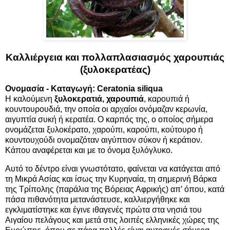
Καλλιέργεια και πολλαπλασιασμός χαρουπιάς
(ξυλοκερατέας)
Ονομασία - Καταγωγή: Ceratonia siliqua
Η καλούμενη
ξυλοκερατιά, χαρουπιά
, καρουπιά ή
κουντουρουδιά, την οποία οι αρχαίοι ονόμαζαν κερωνία,
αιγυπτία συκή ή κερατέα. Ο καρπός της, ο οποίος σήμερα
ονομάζεται ξυλοκέρατο, χαρούπι, καρούπι, κούτουρο ή
κουντουχούδι ονομαζόταν αιγύπτιον σύκον ή κεράτιον.
Κάπου αναφέρεται και με το όνομα ξυλόγλυκο.
Αυτό το δέντρο είναι γνωστότατο, φαίνεται να κατάγεται από
τη Μικρά Ασίας και ίσως την Κυρηναία, τη σημερινή Βάρκα
της Τρίπολης (παράλια της Βόρειας Αφρικής) απ’ όπου, κατά
πάσα πιθανότητα μετανάστευσε, καλλιεργήθηκε και
εγκλιματίστηκε και έγινε ιθαγενές πρώτα στα νησιά του
Αιγαίου πελάγους και μετά στις λοιπές ελληνικές χώρες της