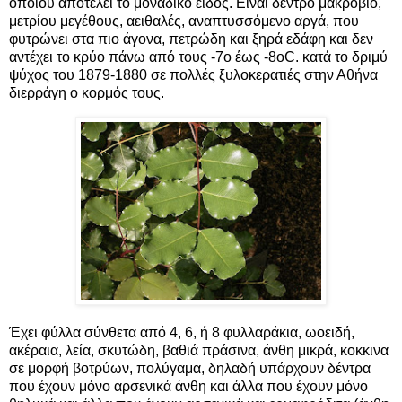
οποίου αποτελεί το μοναδικό είδος. Είναι δέντρο μακρόβιο,
μετρίου μεγέθους, αειθαλές, αναπτυσσόμενο αργά, που
φυτρώνει στα πιο άγονα, πετρώδη και ξηρά εδάφη και δεν
αντέχει το κρύο πάνω από τους -7ο έως -8οC. κατά το δριμύ
ψύχος του 1879-1880 σε πολλές ξυλοκερατιές στην Αθήνα
διερράγη ο κορμός τους.
Έχει φύλλα σύνθετα από 4, 6, ή 8 φυλλαράκια, ωοειδή,
ακέραια, λεία, σκυτώδη, βαθιά πράσινα, άνθη μικρά, κοκκινα
σε μορφή βοτρύων, πολύγαμα, δηλαδή υπάρχουν δέντρα
που έχουν μόνο αρσενικά άνθη και άλλα που έχουν μόνο