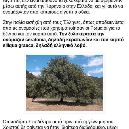
Αίγυπτο, δεν είναι απίθανο τα ξυλοκέρατα να μεταφέρονταν
μέσω αυτής από την Κυρηναία στην Ελλάδα, και γι’ αυτό να
ονομάζονταν από κάποιους αιγύπτια σύκα.
Στην Ιταλία εισήχθη από τους Έλληνες, όπως αποδεικνύεται
από τις ονομασίες που χρησιμοποίησαν οι Ρωμαίοι για το
δέντρο και τον καρπό αυτό.
Την ξυλοκερατέα την
ονόμαζαν ceratonia, δηλαδή κερατωνίαν και τον καρπό
siliqua graeca, δηλαδή ελληνικό λοβό.
Οπωσδήποτε το δέντρο αυτό πριν από τη γέννηση του
Χριστού δε φαίνεται να ήταν ιδιαίτερα διαδεδομένο, μέχρι