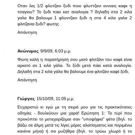
Οταν λες 1/2 φλυτζανι ξυδι ποιο φλυττζανι εννοεις καφε η
τσαγιου? Το ξυδι παει κατ αναλογια ? δηλαδη στα 2 κιλα
γαλα θα βαλουμε 1 φλυντζανι ξυδι η στα 4 κιλα γαλα 2
φλιτζανια ξυδι? φωτης
Απάντηση
Ανώνυμος
9/9/09, 6:03 μ.μ.
Φώτη καλή η παρατήρησή σου μισό φλιτζάνι του καφέ είναι
αρκετό σε 1 κιλό γάλα. Το ξύδι μετά πάει κατά αναλογία.
Δηλαδή στα 2 κιλά γάλα θα βάλουμε ένα φλιτζάνι καφέ ξύδι.
Απάντηση
Γιώργος
15/10/09, 11:05 μ.μ.
Ευχαριστώ κι εγώ με τη σειρά μου για τις πρακτικότατες
οδηγίες - δουλεύουν μια χαρά! Ερώτηση 1: Το τυρί που
προκύπτει το μεταχειρίζομαι σαν "υποψήφια" φέτα (δηλ. το
βάζω σε άλμη μετά τις λίγες μέρες αλατίσματος και περιμένω
κανένα μήνα) ή σα μυζήθρα (δηλ. το τρώω χλωρό ή το