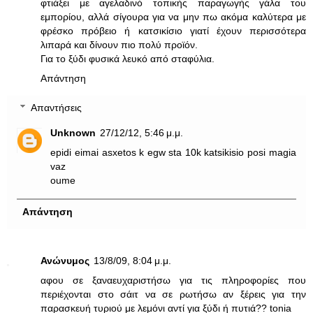
φτιάξει με αγελαδινό τοπικής παραγωγής γάλα του
εμπορίου, αλλά σίγουρα για να μην πω ακόμα καλύτερα με
φρέσκο πρόβειο ή κατσικίσιο γιατί έχουν περισσότερα
λιπαρά και δίνουν πιο πολύ προϊόν.
Για το ξύδι φυσικά λευκό από σταφύλια.
Απάντηση
Απαντήσεις
Unknown
27/12/12, 5:46 μ.μ.
epidi eimai asxetos k egw sta 10k katsikisio posi magia
vaz
oume
Απάντηση
Ανώνυμος
13/8/09, 8:04 μ.μ.
αφου σε ξαναευχαριστήσω για τις πληροφορίες που
περιέχονται στο σάιτ να σε ρωτήσω αν ξέρεις για την
παρασκευή τυριού με λεμόνι αντί για ξύδι ή πυτιά?? tonia