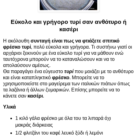
Εύκολο και γρήγορο τυρί σαν ανθότυρο ή
κασέρι
Η ακόλουθη
συνταγή είναι πως να φτιάξετε σπιτικό
φρέσκο τυρί
, πολύ εύκολα και γρήγορα. Τι συστήνω γιατί οι
αρχάριοι ξεκινούν με ένα εύκολο τυρί για να μάθουν ενώ
ταυτόχρονα μπορούν να το καταναλώσουν και να το
απολαύσουν αμέσως.
Θα παραγάγει ένα εύγευστο
τυρί
που μοιάζει με το ανθότυρο
και είναι καταπληκτικό
φρέσκο
. Μπορείτε να το
χρησιμοποιείστε στο μαγείρεμα των ιταλικών πιάτων όπως
τα λαζάνια ή άλλων ζυμαρικών. Επίσης μπορείτε να το
κάνετε σαν
κασέρι
.
Υλικά
1 κιλό γάλα φρέσκο με όλα του τα λιπαρά όχι
μακράς διάρκειας
1/2 φλιτζάνι του καφέ λευκό ξύδι ή λεμόνι