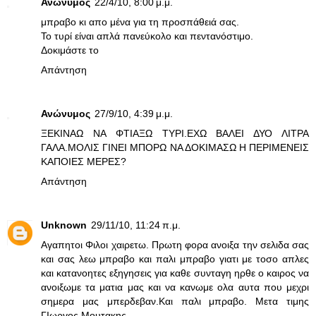
Ανώνυμος
22/4/10, 8:00 μ.μ.
μπραβο κι απο μένα για τη προσπάθειά σας.
Το τυρί είναι απλά πανεύκολο και πεντανόστιμο.
Δοκιμάστε το
Απάντηση
Ανώνυμος
27/9/10, 4:39 μ.μ.
ΞΕΚΙΝΑΩ ΝΑ ΦΤΙΑΞΩ ΤΥΡΙ.ΕΧΩ ΒΑΛΕΙ ΔΥΟ ΛΙΤΡΑ
ΓΑΛΑ.ΜΟΛΙΣ ΓΙΝΕΙ ΜΠΟΡΩ ΝΑ ΔΟΚΙΜΑΣΩ Η ΠΕΡΙΜΕΝΕΙΣ
ΚΑΠΟΙΕΣ ΜΕΡΕΣ?
Απάντηση
Unknown
29/11/10, 11:24 π.μ.
Αγαπητοι Φιλοι χαιρετω. Πρωτη φορα ανοιξα την σελιδα σας
και σας λεω μπραβο και παλι μπραβο γιατι με τοσο απλες
και κατανοητες εξηγησεις για καθε συνταγη ηρθε ο καιρος να
ανοιξωμε τα ματια μας και να κανωμε ολα αυτα που μεχρι
σημερα μας μπερδεβαν.Και παλι μπραβο. Μετα τιμης
ΓΙωργος Μουτακης.