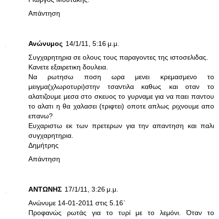
Απάντηση
Ανώνυμος
14/1/11, 5:16 μ.μ.
Συγχαρητηρια σε ολους τους παραγοντες της ιστοσελιδας.
Κανετε εξαιρετικη δουλεια.
Να ρωτησω ποση ωρα μενει κρεμασμενο το
μειγμα(χλωροτυρι)στην τσαντιλα καθως και οταν το
αλατιζουμε μεσα στο σκευος το γυρναμε για να παει παντου
το αλατι η θα χαλασει (τριφτει) οποτε απλως ριχνουμε απο
επανω?
Ευχαριστω εκ των πρετερων για την απαντηση και παλι
συγχαρητηρια.
Δημήτρης
Απάντηση
ANTΩΝΗΣ
17/1/11, 3:26 μ.μ.
Ανώνυμε 14-01-2011 στις 5.16΄
Προφανώς ρωτάς για το τυρί με το λεμόνι. Όταν το