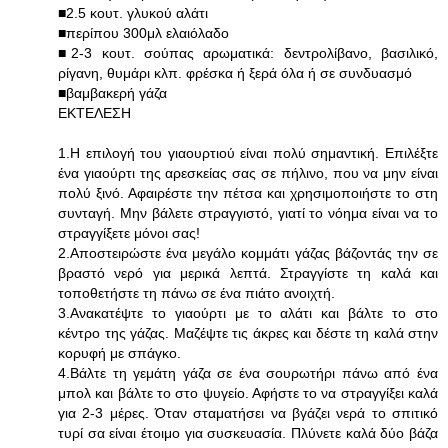
■2.5 κουτ. γλυκού αλάτι
■περίπου 300μλ ελαιόλαδο
■2-3 κουτ. σούπας αρωματικά: δεντρολίβανο, βασιλικό,
ρίγανη, θυμάρι κλπ. φρέσκα ή ξερά όλα ή σε συνδυασμό
■βαμβακερή γάζα
ΕΚΤΕΛΕΣΗ
1.Η επιλογή του γιαουρτιού είναι πολύ σημαντική. Επιλέξτε
ένα γιαούρτι της αρεσκείας σας σε πήλινο, που να μην είναι
πολύ ξινό. Αφαιρέστε την πέτσα και χρησιμοποιήστε το στη
συνταγή. Μην βάλετε στραγγιστό, γιατί το νόημα είναι να το
στραγγίξετε μόνοι σας!
2.Αποστειρώστε ένα μεγάλο κομμάτι γάζας βάζοντάς την σε
βραστό νερό για μερικά λεπτά. Στραγγίστε τη καλά και
τοποθετήστε τη πάνω σε ένα πιάτο ανοιχτή.
3.Ανακατέψτε το γιαούρτι με το αλάτι και βάλτε το στο
κέντρο της γάζας. Μαζέψτε τις άκρες και δέστε τη καλά στην
κορυφή με σπάγκο.
4.Βάλτε τη γεμάτη γάζα σε ένα σουρωτήρι πάνω από ένα
μπολ και βάλτε το στο ψυγείο. Αφήστε το να στραγγίξει καλά
για 2-3 μέρες. Όταν σταματήσει να βγάζει νερά το σπιτικό
τυρί σα είναι έτοιμο για συσκευασία. Πλύνετε καλά δύο βάζα