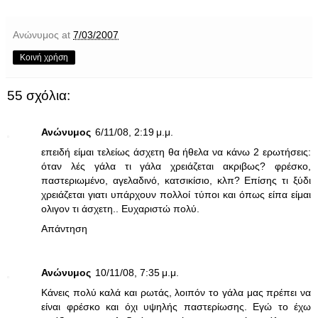
Ανώνυμος
at
7/03/2007
Κοινή χρήση
55 σχόλια:
Ανώνυμος
6/11/08, 2:19 μ.μ.
επειδή είμαι τελείως άσχετη θα ήθελα να κάνω 2 ερωτήσεις:
όταν λές γάλα τι γάλα χρειάζεται ακριβως? φρέσκο,
παστεριωμένο, αγελαδινό, κατσικίσιο, κλπ? Επίσης τι ξύδι
χρειάζεται γιατι υπάρχουν πολλοί τύποι και όπως είπα είμαι
ολιγον τι άσχετη.. Ευχαριστώ πολύ.
Απάντηση
Ανώνυμος
10/11/08, 7:35 μ.μ.
Κάνεις πολύ καλά και ρωτάς, λοιπόν το γάλα μας πρέπει να
είναι φρέσκο και όχι υψηλής παστερίωσης. Εγώ το έχω