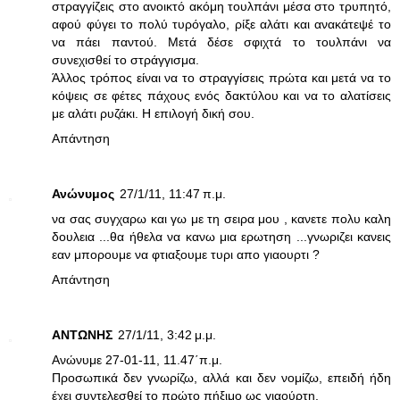
στραγγίζεις στο ανοικτό ακόμη τουλπάνι μέσα στο τρυπητό,
αφού φύγει το πολύ τυρόγαλο, ρίξε αλάτι και ανακάτεψέ το
να πάει παντού. Μετά δέσε σφιχτά το τουλπάνι να
συνεχισθεί το στράγγισμα.
Άλλος τρόπος είναι να το στραγγίσεις πρώτα και μετά να το
κόψεις σε φέτες πάχους ενός δακτύλου και να το αλατίσεις
με αλάτι ρυζάκι. Η επιλογή δική σου.
Απάντηση
Ανώνυμος
27/1/11, 11:47 π.μ.
να σας συγχαρω και γω με τη σειρα μου , κανετε πολυ καλη
δουλεια ...θα ήθελα να κανω μια ερωτηση ...γνωριζει κανεις
εαν μπορουμε να φτιαξουμε τυρι απο γιαουρτι ?
Απάντηση
ΑΝΤΩΝΗΣ
27/1/11, 3:42 μ.μ.
Ανώνυμε 27-01-11, 11.47΄π.μ.
Προσωπικά δεν γνωρίζω, αλλά και δεν νομίζω, επειδή ήδη
έχει συντελεσθεί το πρώτο πήξιμο ως γιαούρτη.