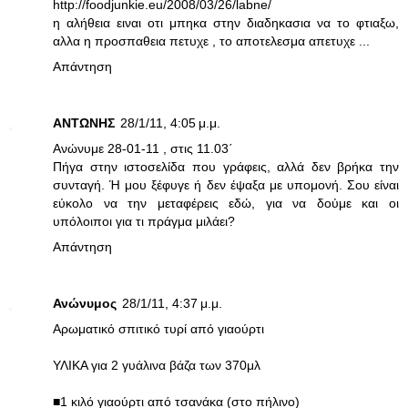
http://foodjunkie.eu/2008/03/26/labne/
η αλήθεια ειναι οτι μπηκα στην διαδηκασια να το φτιαξω,
αλλα η προσπαθεια πετυχε , το αποτελεσμα απετυχε ...
Απάντηση
ANTΩΝΗΣ
28/1/11, 4:05 μ.μ.
Ανώνυμε 28-01-11 , στις 11.03΄
Πήγα στην ιστοσελίδα που γράφεις, αλλά δεν βρήκα την
συνταγή. Ή μου ξέφυγε ή δεν έψαξα με υπομονή. Σου είναι
εύκολο να την μεταφέρεις εδώ, για να δούμε και οι
υπόλοιποι για τι πράγμα μιλάει?
Απάντηση
Ανώνυμος
28/1/11, 4:37 μ.μ.
Αρωματικό σπιτικό τυρί από γιαούρτι
ΥΛΙΚΑ για 2 γυάλινα βάζα των 370μλ
■1 κιλό γιαούρτι από τσανάκα (στο πήλινο)