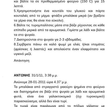
και βάλτε τα σε προθερμασμένο φούρνο (150 C) για 15
λεπτά.
5.Χρησιμοποιήστε ένα κουτάλι του γλυκού και πάρτε
κουταλιές από το μίγμα. φτιάξτε μπαλάκια μικρά (αν βρέξετε
τα χέρια σας θα είναι πιο εύκολο).
6.Βάλτε τις τυρομπαλίτσες μέσα στα βάζα ρίχνοντας σε κάθε
επίπεδο μερικά από τα αρωματικά. Γεμίστε με λάδι και βάλτε
τα στο ψυγείο.
7.Διατηρούνται στο ψυγείο γα 2-3 εβδομάδες.
8.Σερβίρετε πάνω σε καλό ψωμί με ελιές ή/και ντομάτες
(φρέσκιες ή λιαστές) και απολαύστε έναν ελαφρότατο και
υγιεινό μεζέ.
Απάντηση
ΑΝΤΩΝΗΣ
31/1/11, 3:38 μ.μ.
Ανώνυμε 28-01-2011 ώρα 4.37΄μ.μ.
Τα μπαλάκια από στραγγιστό γιαούρτι ψημένα στο φούρνο
και διατηρημένα σε βάζο στο ψυγείο με λάδι και αρωματικά
φυτά, είναι ένα γαλακτοκομικό (όχι τυροκομικό)
παρασκεύασμα, αλλά δεν είναι τυρί.
Τα τυριά είναι παράγωγα από το πήξιμο γάλατος με