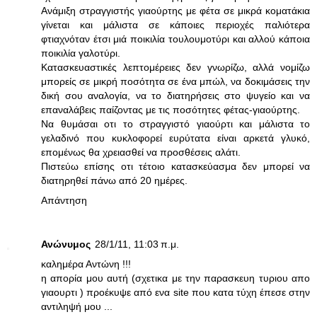
Ανάμιξη στραγγιστής γιαούρτης με φέτα σε μικρά κοματάκια
γίνεται και μάλιστα σε κάποιες περιοχές παλιότερα
φτιαχνόταν έτσι μιά ποικιλία τουλουμοτύρι και αλλού κάποια
ποικιλία γαλοτύρι.
Κατασκευαστικές λεπτομέρειες δεν γνωρίζω, αλλά νομίζω
μπορείς σε μικρή ποσότητα σε ένα μπώλ, να δοκιμάσεις την
δική σου αναλογία, να το διατηρήσεις στο ψυγείο και να
επαναλάβεις παίζοντας με τις ποσότητες φέτας-γιαούρτης.
Να θυμάσαι οτι το στραγγιστό γιαούρτι και μάλιστα το
γελαδινό που κυκλοφορεί ευρύτατα είναι αρκετά γλυκό,
επομένως θα χρειασθεί να προσθέσεις αλάτι.
Πιστεύω επίσης οτι τέτοιο κατασκεύασμα δεν μπορεί να
διατηρηθεί πάνω από 20 ημέρες.
Απάντηση
Ανώνυμος
28/1/11, 11:03 π.μ.
καλημέρα Αντώνη !!!
η απορία μου αυτή (σχετικα με την παρασκευη τυριου απο
γιαουρτι ) προέκυψε από ενα site που κατα τύχη έπεσε στην
αντιληψή μου ...