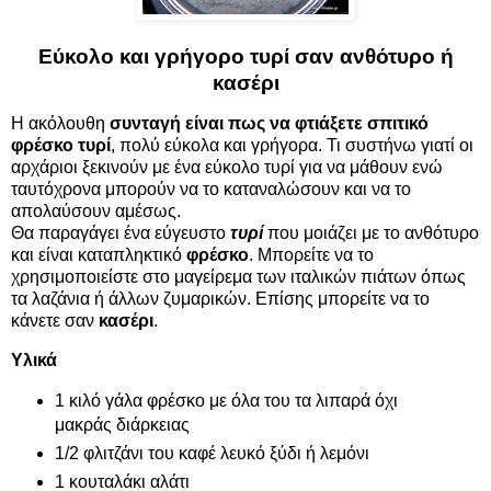
Εύκολο και γρήγορο τυρί σαν ανθότυρο ή
κασέρι
Η ακόλουθη
συνταγή είναι πως να φτιάξετε σπιτικό
φρέσκο τυρί
, πολύ εύκολα και γρήγορα. Τι συστήνω γιατί οι
αρχάριοι ξεκινούν με ένα εύκολο τυρί για να μάθουν ενώ
ταυτόχρονα μπορούν να το καταναλώσουν και να το
απολαύσουν αμέσως.
Θα παραγάγει ένα εύγευστο
τυρί
που μοιάζει με το ανθότυρο
και είναι καταπληκτικό
φρέσκο
. Μπορείτε να το
χρησιμοποιείστε στο μαγείρεμα των ιταλικών πιάτων όπως
τα λαζάνια ή άλλων ζυμαρικών. Επίσης μπορείτε να το
κάνετε σαν
κασέρι
.
Υλικά
1 κιλό γάλα φρέσκο με όλα του τα λιπαρά όχι
μακράς διάρκειας
1/2 φλιτζάνι του καφέ λευκό ξύδι ή λεμόνι
1 κουταλάκι αλάτι