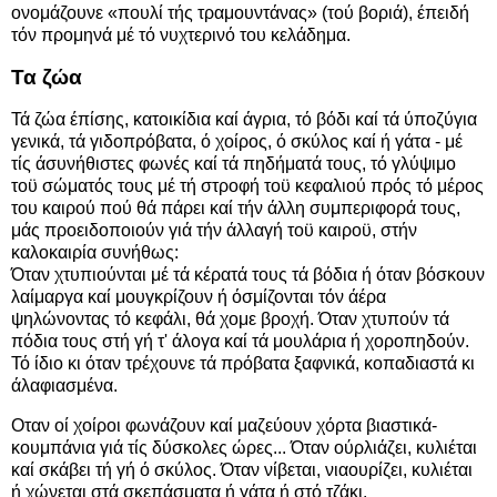
ονομάζουνε «πουλί τής τραμουντάνας» (τού βοριά), έπειδή
τόν προμηνά μέ τό νυχτερινό του κελάδημα.
Τα ζώα
Τά ζώα έπίσης, κατοικίδια καί άγρια, τό βόδι καί τά ύποζύγια
γενικά, τά γιδοπρόβατα, ό χοίρος, ό σκύλος καί ή γάτα - μέ
τίς άσυνήθιστες φωνές καί τά πηδήματά τους, τό γλύψιμο
τοϋ σώματός τους μέ τή στροφή τοϋ κεφαλιού πρός τό μέρος
του καιρού πού θά πάρει καί τήν άλλη συμπεριφορά τους,
μάς προειδοποιούν γιά τήν άλλαγή τοϋ καιροϋ, στήν
καλοκαιρία συνήθως:
Όταν χτυπιούνται μέ τά κέρατά τους τά βόδια ή όταν βόσκουν
λαίμαργα καί μουγκρίζουν ή όσμίζονται τόν άέρα
ψηλώνοντας τό κεφάλι, θά χομε βροχή. Όταν χτυπούν τά
πόδια τους στή γή τ' άλογα καί τά μουλάρια ή χοροπηδούν.
Τό ίδιο κι όταν τρέχουνε τά πρόβατα ξαφνικά, κοπαδιαστά κι
άλαφιασμένα.
Οταν οί χοίροι φωνάζουν καί μαζεύουν χόρτα βιαστικά-
κουμπάνια γιά τίς δύσκολες ώρες... Όταν ούρλιάζει, κυλιέται
καί σκάβει τή γή ό σκύλος. Όταν νίβεται, νιαουρίζει, κυλιέται
ή χώνεται στά σκεπάσματα ή γάτα ή στό τζάκι.