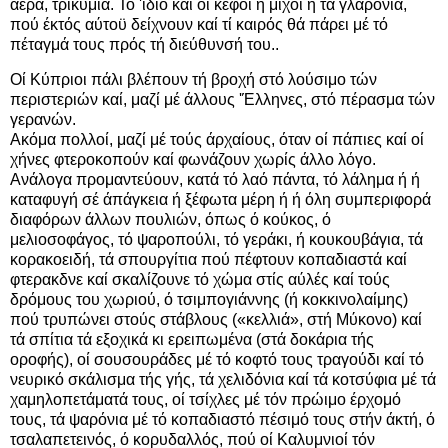
άέρα, τρικυμία. Τό 'ίδιο καί οί κέφοι ή μίχοι ή τά γλαρόνια,
πού έκτός αύτοϋ δείχνουν καί τί καιρός θά πάρει μέ τό
πέταγμά τους πρός τή διεύθυνσή του..
Οί Κύπριοι πάλι βλέπουν τή βροχή στό λούσιμο τών
περιστεριών καί, μαζί μέ άλλους 'Έλληνες, στό πέρασμα τών
γερανών.
Ακόμα πολλοί, μαζί μέ τούς άρχαίους, όταν οί πάπιες καί οί
χήνες φτεροκοπούν καί φωνάζουν χωρίς άλλο λόγο.
Ανάλογα προμαντεύουν, κατά τό λαό πάντα, τό λάλημα ή ή
καταφυγή σέ άπάγκεια ή ξέφωτα μέρη ή ή όλη συμπεριφορά
διαφόρων άλλων πουλιών, όπως ό κούκος, ό
μελιοσοφάγος, τό ψαροπούλι, τό γεράκι, ή κουκουβάγια, τά
κορακοειδή, τά σπουργίτια πού πέφτουν κοπαδιαστά καί
φτερακδνε καί σκαλίζουνε τό χώμα στίς αύλές καί τούς
δρόμους του χωριού, ό τσιμπογιάννης (ή κοκκινολαίμης)
πού τρυπώνει στούς στάβλους («κελλιά», στή Μύκονο) καί
τά σπίτια τά εξοχικά κι ερειπωμένα (στά δοκάρια τής
οροφής), οί σουσουράδες μέ τό κοφτό τους τραγούδι καί τό
νευρικό σκάλισμα τής γής, τά χελιδόνια καί τά κοτσύφια μέ τά
χαμηλοπετάματά τους, οί τσίχλες μέ τόν πρώιμο έρχομό
τους, τά ψαρόνια μέ τό κοπαδιαστό πέσιμό τους στήν άκτή, ό
τσαλαπετεινός, ό κορυδαλλός, πού οί Καλυμνιοί τόν