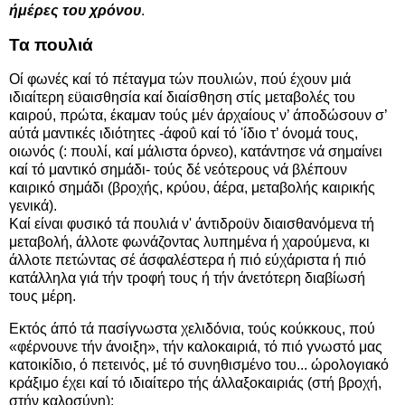
ήμέρες του χρόνου
.
Τα πουλιά
Οί φωνές καί τό πέταγμα τών πουλιών, πού έχουν μιά
ιδιαίτερη εϋαισθησία καί διαίσθηση στίς μεταβολές του
καιρού, πρώτα, έκαμαν τούς μέν άρχαίους ν’ άποδώσουν σ’
αύτά μαντικές ιδιότητες -άφοΰ καί τό 'ίδιο τ’ όνομά τους,
οιωνός (: πουλί, καί μάλιστα όρνεο), κατάντησε νά σημαίνει
καί τό μαντικό σημάδι- τούς δέ νεότερους νά βλέπουν
καιρικό σημάδι (βροχής, κρύου, άέρα, μεταβολής καιρικής
γενικά).
Καί είναι φυσικό τά πουλιά ν' άντιδροϋν διαισθανόμενα τή
μεταβολή, άλλοτε φωνάζοντας λυπημένα ή χαρούμενα, κι
άλλοτε πετώντας σέ άσφαλέστερα ή πιό εύχάριστα ή πιό
κατάλληλα γιά τήν τροφή τους ή τήν άνετότερη διαβίωσή
τους μέρη.
Εκτός άπό τά πασίγνωστα χελιδόνια, τούς κούκκους, πού
«φέρνουνε τήν άνοιξη», τήν καλοκαιριά, τό πιό γνωστό μας
κατοικίδιο, ό πετεινός, μέ τό συνηθισμένο του... ώρολογιακό
κράξιμο έχει καί τό ιδιαίτερο τής άλλαξοκαιριάς (στή βροχή,
στήν καλοσύνη):