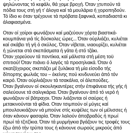
ψηλώνοντας τό κεφάλι, θά χομε βροχή. Όταν χτυπούν τά
πόδια τους στή γή τ' άλογα καί τά μουλάρια ή χοροπηδούν.
Τό ίδιο κι όταν τρέχουνε τά πρόβατα ξαφνικά, κοπαδιαστά κι
άλαφιασμένα.
Οταν οί χοίροι φωνάζουν καί μαζεύουν χόρτα βιαστικά-
κουμπάνια γιά τίς δύσκολες ώρες... Όταν ούρλιάζει, κυλιέται
καί σκάβει τή γή ό σκύλος. Όταν νίβεται, νιαουρίζει, κυλιέται
ή χώνεται στά σκεπάσματα ή γάτα ή στό τζάκι.
Όταν χορεύουν τά ποντίκια, καί μάλιστα στή μέση τοϋ
σπιτιού! Όταν πιάνει ό λαγός τά προσηλιακά. Όταν ό
σκατζόχοιρος σκεπάζει μέ ξυλάκια τή μία είσοδο τής
δίπορτης φωλιάς του – έκείνης πού κινδυνεύει άπό τόν
καιρό. Όταν ούρλιάζουν τά τσακάλια, οί άλεπούδες.
Όταν βγαίνουν οί σκουληκαντέρες στήν έπιφάνεια τής γής ή
σαλεύουνε τά σαλιγκάρια. Όταν βγαίνουν άπό τό νερό ή
φωνάζουν οί βάτραχοι. Όταν λιάζονται οί σαύρες ή
μετακινούνται τά φίδια. Οταν τσιμπούν οί μύγες καί
μπουλουκιάζουν νά μπούνε στίς κυψέλες των οί μέλισσες ή
όταν κάνουν φασαρία. Όταν λαλούν άποβραδύς ή πρωί
πρωί τά τζιτζίκια. Όταν τά μυρμήγκια βγάζουν τις τροφές τους
έξω άπό τήν τρύπα τους ή κάνουνε σωρούς μικρούς άπό