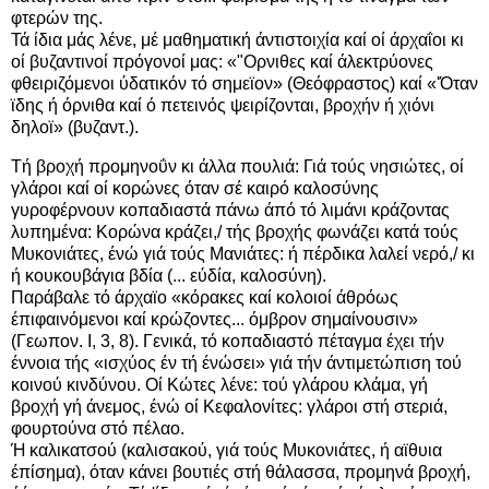
φτερών της.
Τά ίδια μάς λένε, μέ μαθηματική άντιστοιχία καί οί άρχαΐοι κι
οί βυζαντινοί πρόγονοί μας: «"Ορνιθες καί άλεκτρύονες
φθειριζόμενοι ύδατικόν τό σημεϊον» (Θεόφραστος) καί «'Όταν
ϊδης ή όρνιθα καί ό πετεινός ψειρίζονται, βροχήν ή χιόνι
δηλοϊ» (βυζαντ.).
Τή βροχή προμηνοΰν κι άλλα πουλιά: Γιά τούς νησιώτες, οί
γλάροι καί οί κορώνες όταν σέ καιρό καλοσύνης
γυροφέρνουν κοπαδιαστά πάνω άπό τό λιμάνι κράζοντας
λυπημένα: Κορώνα κράζει,/ τής βροχής φωνάζει κατά τούς
Μυκονιάτες, ένώ γιά τούς Μανιάτες: ή πέρδικα λαλεί νερό,/ κι
ή κουκουβάγια βδία (... εύδία, καλοσύνη).
Παράβαλε τό άρχαϊο «κόρακες καί κολοιοί άθρόως
έπιφαινόμενοι καί κρώζοντες... όμβρον σημαίνουσιν»
(Γεωπον. I, 3, 8). Γενικά, τό κοπαδιαστό πέταγμα έχει τήν
έννοια τής «ισχύος έν τή ένώσει» γιά τήν άντιμετώπιση τού
κοινού κινδύνου. Οί Κώτες λένε: τού γλάρου κλάμα, γή
βροχή γή άνεμος, ένώ οί Κεφαλονίτες: γλάροι στή στεριά,
φουρτούνα στό πέλαο.
Ή καλικατσού (καλισακού, γιά τούς Μυκονιάτες, ή αϊθυια
έπίσημα), όταν κάνει βουτιές στή θάλασσα, προμηνά βροχή,