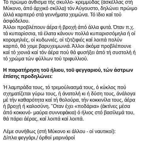
Τό πρώιμο άνθισμα τής σκυλλο- κρεμμύδας (άσκέλλας στή
Μύκονο, άπό άρχικό σκίλλα) τόν Αύγουστο, δηλώνει πρώιμο
άλλά καρπερό στά γεννήματα χειμώνα. Τό ϊδιο καί τού
άσφόδελου.
Άλλοι προβλέπουν άέρα ή βροχή άπό άλλα φυτά. Όταν π.χ.
τά κυπαρίσσια, τά έλατα κάνουν πολλά κυπαρισσόμηλα ή οί
κορομηλιές, οί κυδωνιές, οί τζιτζιφιές καί λοιπά πολύν
καρπό, θά χομε βαρυχειμωνιά. Άλλοι άκόμα προβλέπουνε
καί τό χιονιά καί τόν άέρα πού θά φυσήξει άπό τή συστολή ή
τό χρώμα τών φύλλων τού τριφυλλιού.
Η παρατήρηση τοϋ ήλιου, τοϋ φεγγαριού, τών άστρων
έπίσης προδηλώνει:
Ή λαμπράδα τους, τό τρεμούλιασμά τους, ό κύκλος πού
σχηματίζεται γύρω τους, ή άνατολή κι ή δύση τους, άνάλογα
μέ τήν καθαρότητα καί τή θολούρα, τήν κοκκινίλα τους, άέρα
ή βροχή ή καλοσύνη. "Οταν έχει «ποδάρια» (άκτίνες μέσα
άπό κοκκινό- μαύρα συννεφάκια) ό ήλιος στό βασίλεμά του,
θά πάρει άέρας, καί λοιπά καί λοιπά.
Λέμε συνήθως (στή Μύκονο κι άλλου - οί ναυτικοί):
Δίπλα φεγγάρι,/ όρθοί μαρινάροί