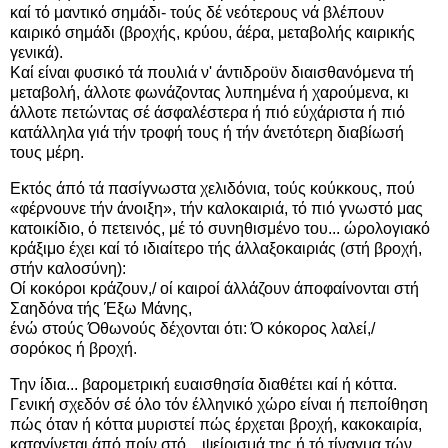
καί τό μαντικό σημάδι- τούς δέ νεότερους νά βλέπουν
καιρικό σημάδι (βροχής, κρύου, άέρα, μεταβολής καιρικής
γενικά).
Καί είναι φυσικό τά πουλιά ν' άντιδροϋν διαισθανόμενα τή
μεταβολή, άλλοτε φωνάζοντας λυπημένα ή χαρούμενα, κι
άλλοτε πετώντας σέ άσφαλέστερα ή πιό εύχάριστα ή πιό
κατάλληλα γιά τήν τροφή τους ή τήν άνετότερη διαβίωσή
τους μέρη.
Εκτός άπό τά πασίγνωστα χελιδόνια, τούς κούκκους, πού
«φέρνουνε τήν άνοιξη», τήν καλοκαιριά, τό πιό γνωστό μας
κατοικίδιο, ό πετεινός, μέ τό συνηθισμένο του... ώρολογιακό
κράξιμο έχει καί τό ιδιαίτερο τής άλλαξοκαιριάς (στή βροχή,
στήν καλοσύνη):
Οί κοκόροι κράζουν,/ οί καιροί άλλάζουν άποφαίνονται στή
Σαηδόνα τής Έξω Μάνης,
ένώ στούς Όθωνούς δέχονται ότι: Ό κόκορος λαλεί,/
σορόκος ή βροχή.
Την ίδια... βαρομετρική ευαισθησία διαθέτει καί ή κόττα.
Γενική σχεδόν σέ όλο τόν έλληνικό χώρο είναι ή πεποίθηση
πώς όταν ή κόττα μυριστεί πώς έρχεται βροχή, κακοκαιρία,
καταγίνεται άπό πρίν στό... ψείρισμά της ή τό τίναγμα τών