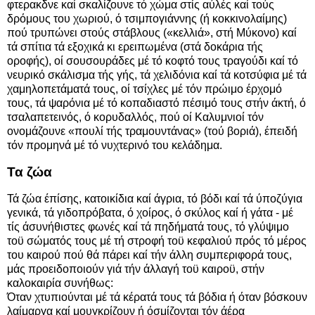
φτερακδνε καί σκαλίζουνε τό χώμα στίς αύλές καί τούς
δρόμους του χωριού, ό τσιμπογιάννης (ή κοκκινολαίμης)
πού τρυπώνει στούς στάβλους («κελλιά», στή Μύκονο) καί
τά σπίτια τά εξοχικά κι ερειπωμένα (στά δοκάρια τής
οροφής), οί σουσουράδες μέ τό κοφτό τους τραγούδι καί τό
νευρικό σκάλισμα τής γής, τά χελιδόνια καί τά κοτσύφια μέ τά
χαμηλοπετάματά τους, οί τσίχλες μέ τόν πρώιμο έρχομό
τους, τά ψαρόνια μέ τό κοπαδιαστό πέσιμό τους στήν άκτή, ό
τσαλαπετεινός, ό κορυδαλλός, πού οί Καλυμνιοί τόν
ονομάζουνε «πουλί τής τραμουντάνας» (τού βοριά), έπειδή
τόν προμηνά μέ τό νυχτερινό του κελάδημα.
Τα ζώα
Τά ζώα έπίσης, κατοικίδια καί άγρια, τό βόδι καί τά ύποζύγια
γενικά, τά γιδοπρόβατα, ό χοίρος, ό σκύλος καί ή γάτα - μέ
τίς άσυνήθιστες φωνές καί τά πηδήματά τους, τό γλύψιμο
τοϋ σώματός τους μέ τή στροφή τοϋ κεφαλιού πρός τό μέρος
του καιρού πού θά πάρει καί τήν άλλη συμπεριφορά τους,
μάς προειδοποιούν γιά τήν άλλαγή τοϋ καιροϋ, στήν
καλοκαιρία συνήθως:
Όταν χτυπιούνται μέ τά κέρατά τους τά βόδια ή όταν βόσκουν
λαίμαργα καί μουγκρίζουν ή όσμίζονται τόν άέρα