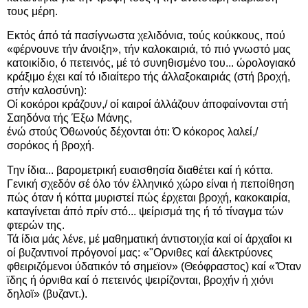
τους μέρη.
Εκτός άπό τά πασίγνωστα χελιδόνια, τούς κούκκους, πού
«φέρνουνε τήν άνοιξη», τήν καλοκαιριά, τό πιό γνωστό μας
κατοικίδιο, ό πετεινός, μέ τό συνηθισμένο του... ώρολογιακό
κράξιμο έχει καί τό ιδιαίτερο τής άλλαξοκαιριάς (στή βροχή,
στήν καλοσύνη):
Οί κοκόροι κράζουν,/ οί καιροί άλλάζουν άποφαίνονται στή
Σαηδόνα τής Έξω Μάνης,
ένώ στούς Όθωνούς δέχονται ότι: Ό κόκορος λαλεί,/
σορόκος ή βροχή.
Την ίδια... βαρομετρική ευαισθησία διαθέτει καί ή κόττα.
Γενική σχεδόν σέ όλο τόν έλληνικό χώρο είναι ή πεποίθηση
πώς όταν ή κόττα μυριστεί πώς έρχεται βροχή, κακοκαιρία,
καταγίνεται άπό πρίν στό... ψείρισμά της ή τό τίναγμα τών
φτερών της.
Τά ίδια μάς λένε, μέ μαθηματική άντιστοιχία καί οί άρχαΐοι κι
οί βυζαντινοί πρόγονοί μας: «"Ορνιθες καί άλεκτρύονες
φθειριζόμενοι ύδατικόν τό σημεϊον» (Θεόφραστος) καί «'Όταν
ϊδης ή όρνιθα καί ό πετεινός ψειρίζονται, βροχήν ή χιόνι
δηλοϊ» (βυζαντ.).