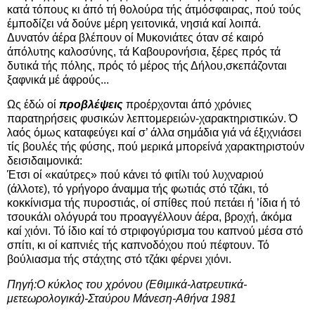
κατά τόπους κι άπό τή θολούρα τής άτμόσφαιρας, πού τούς
έμποδίζει νά δούνε μέρη γειτονικά, νησιά καί λοιπά.
Δυνατόν άέρα βλέπουν οί Μυκονιάτες όταν σέ καιρό
άπόλυτης καλοσύνης, τά Καβουρονήσια, ξέρες πρός τά
δυτικά τής πόλης, πρός τό μέρος τής Δήλου,σκεπάζονται
ξαφνικά μέ άφρούς...
Ως έδώ οί
προβλέψεις
προέρχονται άπό χρόνιες
παρατηρήσεις φυσικών λεπτομερειών-χαρακτηριστικών. Ό
λαός όμως καταφεύγει καί σ’ άλλα σημάδια γιά νά έξιχνιάσει
τίς βουλές τής φύσης, πού μερικά μπορείνά χαρακτηριστούν
δεισιδαιμονικά:
Έτσι οί «καύτρες» πού κάνει τό φιτίλι τού λυχναριού
(άλλοτε), τό γρήγορο άναμμα τής φωτιάς στό τζάκι, τό
κοκκίνισμα τής πυροστιάς, οί σπίθες πού πετάει ή ’ίδια ή τό
τσουκάλι ολόγυρά του προαγγέλλουν άέρα, βροχή, άκόμα
καί χιόνι. Τό ίδιο καί τό στριφογύρισμα του καπνού μέσα στό
σπίτι, κι οί καπνιές τής καπνοδόχου πού πέφτουν. Τό
βούλιασμα τής στάχτης στό τζάκι φέρνει χιόνι.
Πηγή:Ο κύκλος του χρόνου (Εθιμικά-λατρευτικά-
μετεωρολογικά)-Σταύρου Μάνεση-Αθήνα 1981