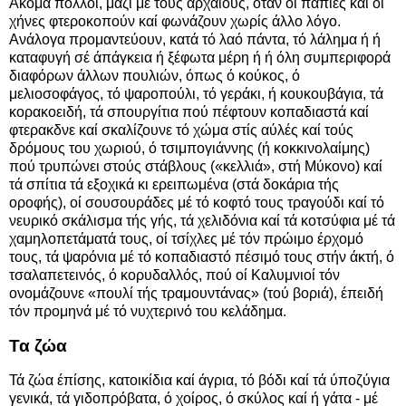
Ακόμα πολλοί, μαζί μέ τούς άρχαίους, όταν οί πάπιες καί οί
χήνες φτεροκοπούν καί φωνάζουν χωρίς άλλο λόγο.
Ανάλογα προμαντεύουν, κατά τό λαό πάντα, τό λάλημα ή ή
καταφυγή σέ άπάγκεια ή ξέφωτα μέρη ή ή όλη συμπεριφορά
διαφόρων άλλων πουλιών, όπως ό κούκος, ό
μελιοσοφάγος, τό ψαροπούλι, τό γεράκι, ή κουκουβάγια, τά
κορακοειδή, τά σπουργίτια πού πέφτουν κοπαδιαστά καί
φτερακδνε καί σκαλίζουνε τό χώμα στίς αύλές καί τούς
δρόμους του χωριού, ό τσιμπογιάννης (ή κοκκινολαίμης)
πού τρυπώνει στούς στάβλους («κελλιά», στή Μύκονο) καί
τά σπίτια τά εξοχικά κι ερειπωμένα (στά δοκάρια τής
οροφής), οί σουσουράδες μέ τό κοφτό τους τραγούδι καί τό
νευρικό σκάλισμα τής γής, τά χελιδόνια καί τά κοτσύφια μέ τά
χαμηλοπετάματά τους, οί τσίχλες μέ τόν πρώιμο έρχομό
τους, τά ψαρόνια μέ τό κοπαδιαστό πέσιμό τους στήν άκτή, ό
τσαλαπετεινός, ό κορυδαλλός, πού οί Καλυμνιοί τόν
ονομάζουνε «πουλί τής τραμουντάνας» (τού βοριά), έπειδή
τόν προμηνά μέ τό νυχτερινό του κελάδημα.
Τα ζώα
Τά ζώα έπίσης, κατοικίδια καί άγρια, τό βόδι καί τά ύποζύγια
γενικά, τά γιδοπρόβατα, ό χοίρος, ό σκύλος καί ή γάτα - μέ