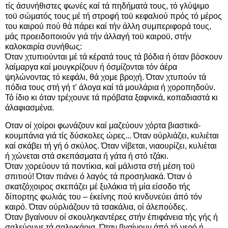
τίς άσυνήθιστες φωνές καί τά πηδήματά τους, τό γλύψιμο
τοϋ σώματός τους μέ τή στροφή τοϋ κεφαλιού πρός τό μέρος
του καιρού πού θά πάρει καί τήν άλλη συμπεριφορά τους,
μάς προειδοποιούν γιά τήν άλλαγή τοϋ καιροϋ, στήν
καλοκαιρία συνήθως:
Όταν χτυπιούνται μέ τά κέρατά τους τά βόδια ή όταν βόσκουν
λαίμαργα καί μουγκρίζουν ή όσμίζονται τόν άέρα
ψηλώνοντας τό κεφάλι, θά χομε βροχή. Όταν χτυπούν τά
πόδια τους στή γή τ' άλογα καί τά μουλάρια ή χοροπηδούν.
Τό ίδιο κι όταν τρέχουνε τά πρόβατα ξαφνικά, κοπαδιαστά κι
άλαφιασμένα.
Οταν οί χοίροι φωνάζουν καί μαζεύουν χόρτα βιαστικά-
κουμπάνια γιά τίς δύσκολες ώρες... Όταν ούρλιάζει, κυλιέται
καί σκάβει τή γή ό σκύλος. Όταν νίβεται, νιαουρίζει, κυλιέται
ή χώνεται στά σκεπάσματα ή γάτα ή στό τζάκι.
Όταν χορεύουν τά ποντίκια, καί μάλιστα στή μέση τοϋ
σπιτιού! Όταν πιάνει ό λαγός τά προσηλιακά. Όταν ό
σκατζόχοιρος σκεπάζει μέ ξυλάκια τή μία είσοδο τής
δίπορτης φωλιάς του – έκείνης πού κινδυνεύει άπό τόν
καιρό. Όταν ούρλιάζουν τά τσακάλια, οί άλεπούδες.
Όταν βγαίνουν οί σκουληκαντέρες στήν έπιφάνεια τής γής ή
σαλεύουνε τά σαλιγκάρια. Όταν βγαίνουν άπό τό νερό ή