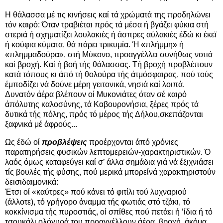
Η θάλασσα μέ τις κινήσεις καί τά χρώματά της προδηλώνει
τόν καιρό: Όταν τραβιέται πρός τά μέσα ή βγάζει φύκια στή
στεριά ή σχηματίζει λουλακιές ή άσπρες αύλακιές έδώ κι έκεϊ
ή κούφια κύματα, θά πάρει τρικυμία. Ή «πλήμμη» ή
«πλημμαδούρα», στή Μύκονο, προαγγέλλει συνήθως νοτιά
καί βροχή. Καί ή βοή τής θάλασσας. Τή βροχή προβλέπουν
κατά τόπους κι άπό τή θολούρα τής άτμόσφαιρας, πού τούς
έμποδίζει νά δούνε μέρη γειτονικά, νησιά καί λοιπά.
Δυνατόν άέρα βλέπουν οί Μυκονιάτες όταν σέ καιρό
άπόλυτης καλοσύνης, τά Καβουρονήσια, ξέρες πρός τά
δυτικά τής πόλης, πρός τό μέρος τής Δήλου,σκεπάζονται
ξαφνικά μέ άφρούς...
Ως έδώ οί
προβλέψεις
προέρχονται άπό χρόνιες
παρατηρήσεις φυσικών λεπτομερειών-χαρακτηριστικών. Ό
λαός όμως καταφεύγει καί σ’ άλλα σημάδια γιά νά έξιχνιάσει
τίς βουλές τής φύσης, πού μερικά μπορείνά χαρακτηριστούν
δεισιδαιμονικά:
Έτσι οί «καύτρες» πού κάνει τό φιτίλι τού λυχναριού
(άλλοτε), τό γρήγορο άναμμα τής φωτιάς στό τζάκι, τό
κοκκίνισμα τής πυροστιάς, οί σπίθες πού πετάει ή ’ίδια ή τό
τσουκάλι ολόγυρά του προαγγέλλουν άέρα, βροχή, άκόμα