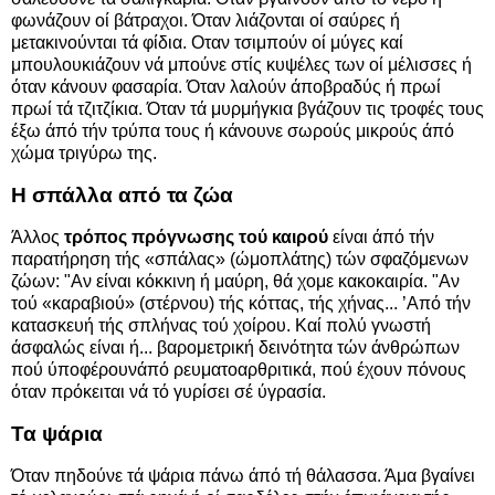
φωνάζουν οί βάτραχοι. Όταν λιάζονται οί σαύρες ή
μετακινούνται τά φίδια. Οταν τσιμπούν οί μύγες καί
μπουλουκιάζουν νά μπούνε στίς κυψέλες των οί μέλισσες ή
όταν κάνουν φασαρία. Όταν λαλούν άποβραδύς ή πρωί
πρωί τά τζιτζίκια. Όταν τά μυρμήγκια βγάζουν τις τροφές τους
έξω άπό τήν τρύπα τους ή κάνουνε σωρούς μικρούς άπό
χώμα τριγύρω της.
Η σπάλλα από τα ζώα
Άλλος
τρόπος πρόγνωσης τού καιρού
είναι άπό τήν
παρατήρηση τής «σπάλας» (ώμοπλάτης) τών σφαζόμενων
ζώων: "Αν είναι κόκκινη ή μαύρη, θά χομε κακοκαιρία. "Αν
τού «καραβιού» (στέρνου) τής κόττας, τής χήνας... ’Από τήν
κατασκευή τής σπλήνας τού χοίρου. Καί πολύ γνωστή
άσφαλώς είναι ή... βαρομετρική δεινότητα τών άνθρώπων
πού ύποφέρουνάπό ρευματοαρθριτικά, πού έχουν πόνους
όταν πρόκειται νά τό γυρίσει σέ ύγρασία.
Τα ψάρια
Όταν πηδούνε τά ψάρια πάνω άπό τή θάλασσα. Άμα βγαίνει