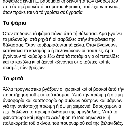
άσφαλώς είναι ή... βαρομετρική δεινότητα τών άνθρώπων
πού ύποφέρουνάπό ρευματοαρθριτικά, πού έχουν πόνους
όταν πρόκειται νά τό γυρίσει σέ ύγρασία.
Τα ψάρια
Όταν πηδούνε τά ψάρια πάνω άπό τή θάλασσα. Άμα βγαίνει
τό μελανούρι στά ρηχά ή οί σαρδέλες στήν έπιφάνεια τής
θάλασσας. Όταν κουβαριάζονται τά χέλια. Όταν βγαίνουνε
κατάγιαλα τά καλαμάρια ή πελαγώνουν οί σουπιές. Άμα
βγαίνουν τά καβούρια έξω άπό τά ποτάμια γιά οί πεταλίδες
καί τά κοχύλια κι οί άχινοί χώνονται στις τρύπες καί τίς
σκισμές τών βράχων.
Τα φυτά
Άλλα προγνωστικά βγάζουν οί χωρικοί καί οί βοσκοί άπό τήν
παρατήρηση τοϋ φυτικού κόσμου. ’Από τήν πρώιμη ή όψιμη
άνθοφορία καί καρποφορία ορισμένων δέντρων καί θάμνων,
γιά τήν αντίστοιχη πρώιμη ή όψιμη χειμωνιά: Βαρυχειμωνιά
π.χ. δηλώνει τό πρώιμο άνθισμα τής άμυγδαλιάς. ’Από τό
φθινόπωρο καί μέχρι τό Δεκέμβρη τό Ιδιο δηλώνει κι ή
πολυκαρπία τοϋ σκίνου, τού πουρναριού καί τής βελανιδιάς.