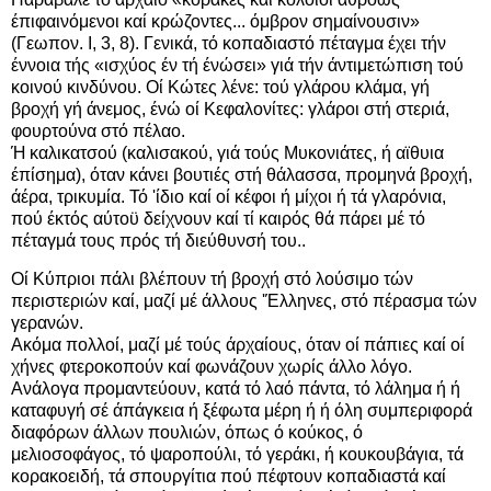
έπιφαινόμενοι καί κρώζοντες... όμβρον σημαίνουσιν»
(Γεωπον. I, 3, 8). Γενικά, τό κοπαδιαστό πέταγμα έχει τήν
έννοια τής «ισχύος έν τή ένώσει» γιά τήν άντιμετώπιση τού
κοινού κινδύνου. Οί Κώτες λένε: τού γλάρου κλάμα, γή
βροχή γή άνεμος, ένώ οί Κεφαλονίτες: γλάροι στή στεριά,
φουρτούνα στό πέλαο.
Ή καλικατσού (καλισακού, γιά τούς Μυκονιάτες, ή αϊθυια
έπίσημα), όταν κάνει βουτιές στή θάλασσα, προμηνά βροχή,
άέρα, τρικυμία. Τό 'ίδιο καί οί κέφοι ή μίχοι ή τά γλαρόνια,
πού έκτός αύτοϋ δείχνουν καί τί καιρός θά πάρει μέ τό
πέταγμά τους πρός τή διεύθυνσή του..
Οί Κύπριοι πάλι βλέπουν τή βροχή στό λούσιμο τών
περιστεριών καί, μαζί μέ άλλους 'Έλληνες, στό πέρασμα τών
γερανών.
Ακόμα πολλοί, μαζί μέ τούς άρχαίους, όταν οί πάπιες καί οί
χήνες φτεροκοπούν καί φωνάζουν χωρίς άλλο λόγο.
Ανάλογα προμαντεύουν, κατά τό λαό πάντα, τό λάλημα ή ή
καταφυγή σέ άπάγκεια ή ξέφωτα μέρη ή ή όλη συμπεριφορά
διαφόρων άλλων πουλιών, όπως ό κούκος, ό
μελιοσοφάγος, τό ψαροπούλι, τό γεράκι, ή κουκουβάγια, τά
κορακοειδή, τά σπουργίτια πού πέφτουν κοπαδιαστά καί