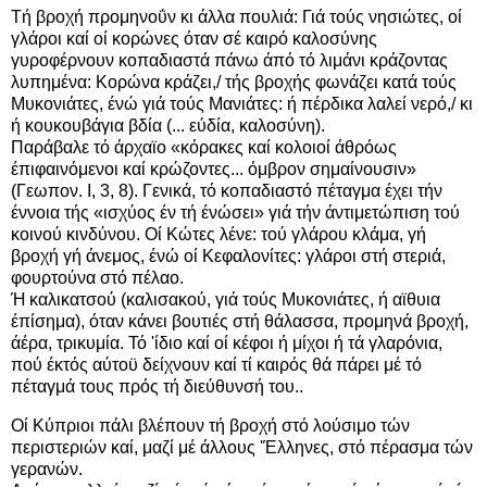
Τή βροχή προμηνοΰν κι άλλα πουλιά: Γιά τούς νησιώτες, οί
γλάροι καί οί κορώνες όταν σέ καιρό καλοσύνης
γυροφέρνουν κοπαδιαστά πάνω άπό τό λιμάνι κράζοντας
λυπημένα: Κορώνα κράζει,/ τής βροχής φωνάζει κατά τούς
Μυκονιάτες, ένώ γιά τούς Μανιάτες: ή πέρδικα λαλεί νερό,/ κι
ή κουκουβάγια βδία (... εύδία, καλοσύνη).
Παράβαλε τό άρχαϊο «κόρακες καί κολοιοί άθρόως
έπιφαινόμενοι καί κρώζοντες... όμβρον σημαίνουσιν»
(Γεωπον. I, 3, 8). Γενικά, τό κοπαδιαστό πέταγμα έχει τήν
έννοια τής «ισχύος έν τή ένώσει» γιά τήν άντιμετώπιση τού
κοινού κινδύνου. Οί Κώτες λένε: τού γλάρου κλάμα, γή
βροχή γή άνεμος, ένώ οί Κεφαλονίτες: γλάροι στή στεριά,
φουρτούνα στό πέλαο.
Ή καλικατσού (καλισακού, γιά τούς Μυκονιάτες, ή αϊθυια
έπίσημα), όταν κάνει βουτιές στή θάλασσα, προμηνά βροχή,
άέρα, τρικυμία. Τό 'ίδιο καί οί κέφοι ή μίχοι ή τά γλαρόνια,
πού έκτός αύτοϋ δείχνουν καί τί καιρός θά πάρει μέ τό
πέταγμά τους πρός τή διεύθυνσή του..
Οί Κύπριοι πάλι βλέπουν τή βροχή στό λούσιμο τών
περιστεριών καί, μαζί μέ άλλους 'Έλληνες, στό πέρασμα τών
γερανών.