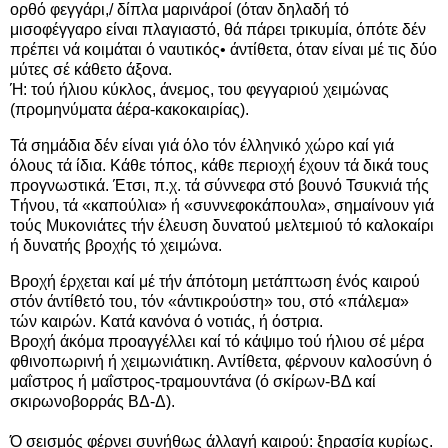
ορθό φεγγάρι,/ δίπλα μαρινάροί (όταν δηλαδή τό
μισοφέγγαρο είναι πλαγιαστό, θά πάρει τρικυμία, όπότε δέν
πρέπει νά κοιμάται ό ναυτικός• άντίθετα, όταν είναι μέ τις δύο
μύτες σέ κάθετο άξονα.
Ή: τού ήλιου κύκλος, άνεμος, του φεγγαριού χειμώνας
(προμηνύματα άέρα-κακοκαιρίας).
Τά σημάδια δέν είναι γιά όλο τόν έλληνικό χώρο καί γιά
όλους τά ίδια. Κάθε τόπος, κάθε περιοχή έχουν τά δικά τους
προγνωστικά. Έτσι, π.χ. τά σύννεφα στό βουνό Τσυκνιά τής
Τήνου, τά «καπούλια» ή «συννεφοκάπουλα», σημαίνουν γιά
τούς Μυκονιάτες τήν έλευση δυνατού μελτεμιού τό καλοκαίρι
ή δυνατής βροχής τό χειμώνα.
Βροχή έρχεται καί μέ τήν άπότομη μετάπτωση ένός καιρού
στόν άντίθετό του, τόν «άντικρούστη» του, στό «πάλεμα»
τών καιρών. Κατά κανόνα ό νοτιάς, ή όστρια.
Βροχή άκόμα προαγγέλλει καί τό κάψιμο τού ήλιου σέ μέρα
φθινοπωρινή ή χειμωνιάτικη. Αντίθετα, φέρνουν καλοσύνη ό
μαΐστρος ή μαΐστρος-τραμουντάνα (ό σκίρων-ΒΔ καί
σκιρωνοβορράς ΒΔ-Δ).
Ό σεισμός φέρνει συνήθως άλλαγή καιρού: ξηρασία κυρίως.