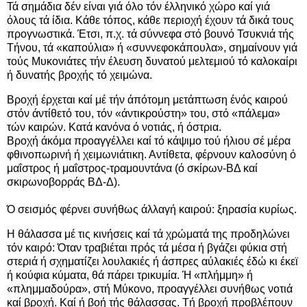
Τά σημάδια δέν είναι γιά όλο τόν έλληνικό χώρο καί γιά
όλους τά ίδια. Κάθε τόπος, κάθε περιοχή έχουν τά δικά τους
προγνωστικά. Έτσι, π.χ. τά σύννεφα στό βουνό Τσυκνιά τής
Τήνου, τά «καπούλια» ή «συννεφοκάπουλα», σημαίνουν γιά
τούς Μυκονιάτες τήν έλευση δυνατού μελτεμιού τό καλοκαίρι
ή δυνατής βροχής τό χειμώνα.
Βροχή έρχεται καί μέ τήν άπότομη μετάπτωση ένός καιρού
στόν άντίθετό του, τόν «άντικρούστη» του, στό «πάλεμα»
τών καιρών. Κατά κανόνα ό νοτιάς, ή όστρια.
Βροχή άκόμα προαγγέλλει καί τό κάψιμο τού ήλιου σέ μέρα
φθινοπωρινή ή χειμωνιάτικη. Αντίθετα, φέρνουν καλοσύνη ό
μαΐστρος ή μαΐστρος-τραμουντάνα (ό σκίρων-ΒΔ καί
σκιρωνοβορράς ΒΔ-Δ).
Ό σεισμός φέρνει συνήθως άλλαγή καιρού: ξηρασία κυρίως.
Η θάλασσα μέ τις κινήσεις καί τά χρώματά της προδηλώνει
τόν καιρό: Όταν τραβιέται πρός τά μέσα ή βγάζει φύκια στή
στεριά ή σχηματίζει λουλακιές ή άσπρες αύλακιές έδώ κι έκεϊ
ή κούφια κύματα, θά πάρει τρικυμία. Ή «πλήμμη» ή
«πλημμαδούρα», στή Μύκονο, προαγγέλλει συνήθως νοτιά
καί βροχή. Καί ή βοή τής θάλασσας. Τή βροχή προβλέπουν