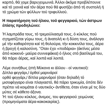
καρπό, θά χομε βαρυχειμωνιά. Άλλοι άκόμα προβλέπουνε
καί τό χιονιά καί τόν άέρα πού θά φυσήξει άπό τή συστολή ή
τό χρώμα τών φύλλων τού τριφυλλιού.
Η παρατήρηση τοϋ ήλιου, τοϋ φεγγαριού, τών άστρων
έπίσης προδηλώνει:
Ή λαμπράδα τους, τό τρεμούλιασμά τους, ό κύκλος πού
σχηματίζεται γύρω τους, ή άνατολή κι ή δύση τους, άνάλογα
μέ τήν καθαρότητα καί τή θολούρα, τήν κοκκινίλα τους, άέρα
ή βροχή ή καλοσύνη. "Οταν έχει «ποδάρια» (άκτίνες μέσα
άπό κοκκινό- μαύρα συννεφάκια) ό ήλιος στό βασίλεμά του,
θά πάρει άέρας, καί λοιπά καί λοιπά.
Λέμε συνήθως (στή Μύκονο κι άλλου - οί ναυτικοί):
Δίπλα φεγγάρι,/ όρθοί μαρινάροί
ορθό φεγγάρι,/ δίπλα μαρινάροί (όταν δηλαδή τό
μισοφέγγαρο είναι πλαγιαστό, θά πάρει τρικυμία, όπότε δέν
πρέπει νά κοιμάται ό ναυτικός• άντίθετα, όταν είναι μέ τις δύο
μύτες σέ κάθετο άξονα.
Ή: τού ήλιου κύκλος, άνεμος, του φεγγαριού χειμώνας
(προμηνύματα άέρα-κακοκαιρίας).