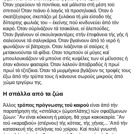
Όταν χορεύουν τά ποντίκια, καί μάλιστα στή μέση τοϋ
σπιτιού! Όταν πιάνει ό λαγός τά προσηλιακά. Όταν ό
σκατζόχοιρος σκεπάζει μέ ξυλάκια τή μία είσοδο τής
δίπορτης φωλιάς του – έκείνης πού κινδυνεύει άπό τόν
καιρό. Όταν ούρλιάζουν τά τσακάλια, οί άλεπούδες.
Όταν βγαίνουν οί σκουληκαντέρες στήν έπιφάνεια τής γής ή
σαλεύουνε τά σαλιγκάρια. Όταν βγαίνουν άπό τό νερό ή
φωνάζουν οί βάτραχοι. Όταν λιάζονται οί σαύρες ή
μετακινούνται τά φίδια. Οταν τσιμπούν οί μύγες καί
μπουλουκιάζουν νά μπούνε στίς κυψέλες των οί μέλισσες ή
όταν κάνουν φασαρία. Όταν λαλούν άποβραδύς ή πρωί
πρωί τά τζιτζίκια. Όταν τά μυρμήγκια βγάζουν τις τροφές τους
έξω άπό τήν τρύπα τους ή κάνουνε σωρούς μικρούς άπό
χώμα τριγύρω της.
Η σπάλλα από τα ζώα
Άλλος
τρόπος πρόγνωσης τού καιρού
είναι άπό τήν
παρατήρηση τής «σπάλας» (ώμοπλάτης) τών σφαζόμενων
ζώων: "Αν είναι κόκκινη ή μαύρη, θά χομε κακοκαιρία. "Αν
τού «καραβιού» (στέρνου) τής κόττας, τής χήνας... ’Από τήν
κατασκευή τής σπλήνας τού χοίρου. Καί πολύ γνωστή