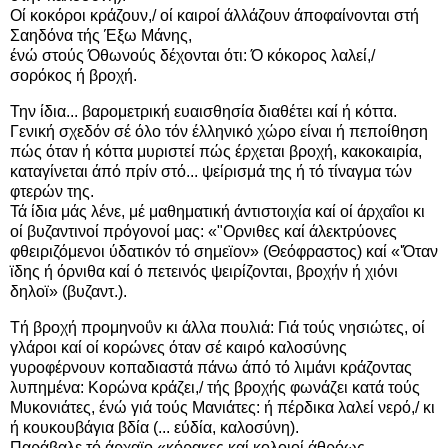
Οί κοκόροι κράζουν,/ οί καιροί άλλάζουν άποφαίνονται στή
Σαηδόνα τής Έξω Μάνης,
ένώ στούς Όθωνούς δέχονται ότι: Ό κόκορος λαλεί,/
σορόκος ή βροχή.
Την ίδια... βαρομετρική ευαισθησία διαθέτει καί ή κόττα.
Γενική σχεδόν σέ όλο τόν έλληνικό χώρο είναι ή πεποίθηση
πώς όταν ή κόττα μυριστεί πώς έρχεται βροχή, κακοκαιρία,
καταγίνεται άπό πρίν στό... ψείρισμά της ή τό τίναγμα τών
φτερών της.
Τά ίδια μάς λένε, μέ μαθηματική άντιστοιχία καί οί άρχαΐοι κι
οί βυζαντινοί πρόγονοί μας: «"Ορνιθες καί άλεκτρύονες
φθειριζόμενοι ύδατικόν τό σημεϊον» (Θεόφραστος) καί «'Όταν
ϊδης ή όρνιθα καί ό πετεινός ψειρίζονται, βροχήν ή χιόνι
δηλοϊ» (βυζαντ.).
Τή βροχή προμηνοΰν κι άλλα πουλιά: Γιά τούς νησιώτες, οί
γλάροι καί οί κορώνες όταν σέ καιρό καλοσύνης
γυροφέρνουν κοπαδιαστά πάνω άπό τό λιμάνι κράζοντας
λυπημένα: Κορώνα κράζει,/ τής βροχής φωνάζει κατά τούς
Μυκονιάτες, ένώ γιά τούς Μανιάτες: ή πέρδικα λαλεί νερό,/ κι
ή κουκουβάγια βδία (... εύδία, καλοσύνη).
Παράβαλε τό άρχαϊο «κόρακες καί κολοιοί άθρόως