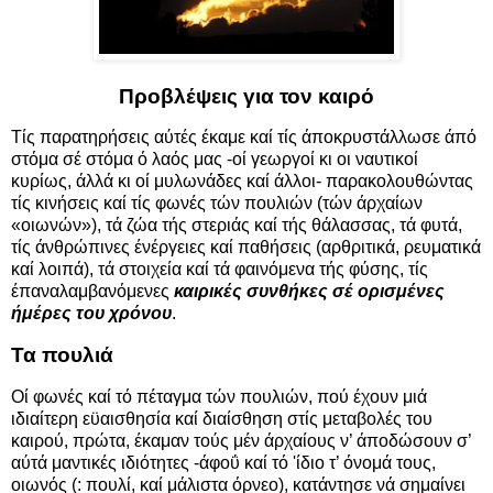
Προβλέψεις για τον καιρό
Τίς παρατηρήσεις αύτές έκαμε καί τίς άποκρυστάλλωσε άπό
στόμα σέ στόμα ό λαός μας -οί γεωργοί κι οι ναυτικοί
κυρίως, άλλά κι οί μυλωνάδες καί άλλοι- παρακολουθώντας
τίς κινήσεις καί τίς φωνές τών πουλιών (τών άρχαίων
«οιωνών»), τά ζώα τής στεριάς καί τής θάλασσας, τά φυτά,
τίς άνθρώπινες ένέργειες καί παθήσεις (αρθριτικά, ρευματικά
καί λοιπά), τά στοιχεία καί τά φαινόμενα τής φύσης, τίς
έπαναλαμβανόμενες
καιρικές συνθήκες σέ ορισμένες
ήμέρες του χρόνου
.
Τα πουλιά
Οί φωνές καί τό πέταγμα τών πουλιών, πού έχουν μιά
ιδιαίτερη εϋαισθησία καί διαίσθηση στίς μεταβολές του
καιρού, πρώτα, έκαμαν τούς μέν άρχαίους ν’ άποδώσουν σ’
αύτά μαντικές ιδιότητες -άφοΰ καί τό 'ίδιο τ’ όνομά τους,
οιωνός (: πουλί, καί μάλιστα όρνεο), κατάντησε νά σημαίνει