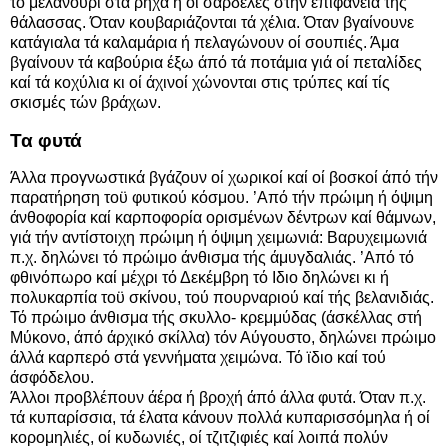
τό μελανούρι στά ρηχά ή οί σαρδέλες στήν έπιφάνεια τής
θάλασσας. Όταν κουβαριάζονται τά χέλια. Όταν βγαίνουνε
κατάγιαλα τά καλαμάρια ή πελαγώνουν οί σουπιές. Άμα
βγαίνουν τά καβούρια έξω άπό τά ποτάμια γιά οί πεταλίδες
καί τά κοχύλια κι οί άχινοί χώνονται στις τρύπες καί τίς
σκισμές τών βράχων.
Τα φυτά
Άλλα προγνωστικά βγάζουν οί χωρικοί καί οί βοσκοί άπό τήν
παρατήρηση τοϋ φυτικού κόσμου. ’Από τήν πρώιμη ή όψιμη
άνθοφορία καί καρποφορία ορισμένων δέντρων καί θάμνων,
γιά τήν αντίστοιχη πρώιμη ή όψιμη χειμωνιά: Βαρυχειμωνιά
π.χ. δηλώνει τό πρώιμο άνθισμα τής άμυγδαλιάς. ’Από τό
φθινόπωρο καί μέχρι τό Δεκέμβρη τό Ιδιο δηλώνει κι ή
πολυκαρπία τοϋ σκίνου, τού πουρναριού καί τής βελανιδιάς.
Τό πρώιμο άνθισμα τής σκυλλο- κρεμμύδας (άσκέλλας στή
Μύκονο, άπό άρχικό σκίλλα) τόν Αύγουστο, δηλώνει πρώιμο
άλλά καρπερό στά γεννήματα χειμώνα. Τό ϊδιο καί τού
άσφόδελου.
Άλλοι προβλέπουν άέρα ή βροχή άπό άλλα φυτά. Όταν π.χ.
τά κυπαρίσσια, τά έλατα κάνουν πολλά κυπαρισσόμηλα ή οί
κορομηλιές, οί κυδωνιές, οί τζιτζιφιές καί λοιπά πολύν