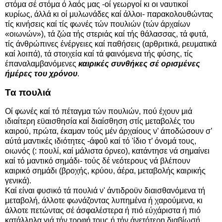
στόμα σέ στόμα ό λαός μας -οί γεωργοί κι οι ναυτικοί
κυρίως, άλλά κι οί μυλωνάδες καί άλλοι- παρακολουθώντας
τίς κινήσεις καί τίς φωνές τών πουλιών (τών άρχαίων
«οιωνών»), τά ζώα τής στεριάς καί τής θάλασσας, τά φυτά,
τίς άνθρώπινες ένέργειες καί παθήσεις (αρθριτικά, ρευματικά
καί λοιπά), τά στοιχεία καί τά φαινόμενα τής φύσης, τίς
έπαναλαμβανόμενες
καιρικές συνθήκες σέ ορισμένες
ήμέρες του χρόνου
.
Τα πουλιά
Οί φωνές καί τό πέταγμα τών πουλιών, πού έχουν μιά
ιδιαίτερη εϋαισθησία καί διαίσθηση στίς μεταβολές του
καιρού, πρώτα, έκαμαν τούς μέν άρχαίους ν’ άποδώσουν σ’
αύτά μαντικές ιδιότητες -άφοΰ καί τό 'ίδιο τ’ όνομά τους,
οιωνός (: πουλί, καί μάλιστα όρνεο), κατάντησε νά σημαίνει
καί τό μαντικό σημάδι- τούς δέ νεότερους νά βλέπουν
καιρικό σημάδι (βροχής, κρύου, άέρα, μεταβολής καιρικής
γενικά).
Καί είναι φυσικό τά πουλιά ν' άντιδροϋν διαισθανόμενα τή
μεταβολή, άλλοτε φωνάζοντας λυπημένα ή χαρούμενα, κι
άλλοτε πετώντας σέ άσφαλέστερα ή πιό εύχάριστα ή πιό
κατάλληλα γιά τήν τροφή τους ή τήν άνετότερη διαβίωσή