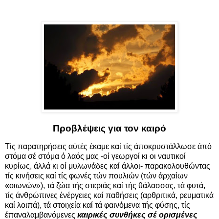
Προβλέψεις για τον καιρό
Τίς παρατηρήσεις αύτές έκαμε καί τίς άποκρυστάλλωσε άπό
στόμα σέ στόμα ό λαός μας -οί γεωργοί κι οι ναυτικοί
κυρίως, άλλά κι οί μυλωνάδες καί άλλοι- παρακολουθώντας
τίς κινήσεις καί τίς φωνές τών πουλιών (τών άρχαίων
«οιωνών»), τά ζώα τής στεριάς καί τής θάλασσας, τά φυτά,
τίς άνθρώπινες ένέργειες καί παθήσεις (αρθριτικά, ρευματικά
καί λοιπά), τά στοιχεία καί τά φαινόμενα τής φύσης, τίς
έπαναλαμβανόμενες
καιρικές συνθήκες σέ ορισμένες