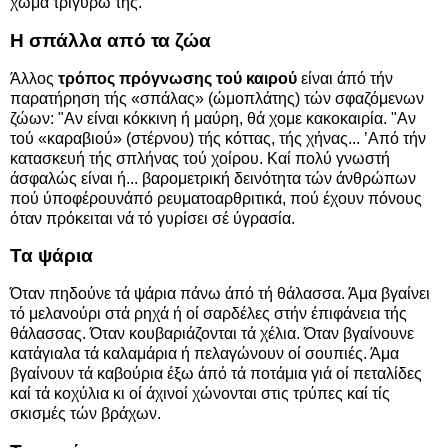
χώμα τριγύρω της.
Η σπάλλα από τα ζώα
Άλλος
τρόπος πρόγνωσης τού καιρού
είναι άπό τήν
παρατήρηση τής «σπάλας» (ώμοπλάτης) τών σφαζόμενων
ζώων: "Αν είναι κόκκινη ή μαύρη, θά χομε κακοκαιρία. "Αν
τού «καραβιού» (στέρνου) τής κόττας, τής χήνας... ’Από τήν
κατασκευή τής σπλήνας τού χοίρου. Καί πολύ γνωστή
άσφαλώς είναι ή... βαρομετρική δεινότητα τών άνθρώπων
πού ύποφέρουνάπό ρευματοαρθριτικά, πού έχουν πόνους
όταν πρόκειται νά τό γυρίσει σέ ύγρασία.
Τα ψάρια
Όταν πηδούνε τά ψάρια πάνω άπό τή θάλασσα. Άμα βγαίνει
τό μελανούρι στά ρηχά ή οί σαρδέλες στήν έπιφάνεια τής
θάλασσας. Όταν κουβαριάζονται τά χέλια. Όταν βγαίνουνε
κατάγιαλα τά καλαμάρια ή πελαγώνουν οί σουπιές. Άμα
βγαίνουν τά καβούρια έξω άπό τά ποτάμια γιά οί πεταλίδες
καί τά κοχύλια κι οί άχινοί χώνονται στις τρύπες καί τίς
σκισμές τών βράχων.