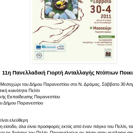
11η Πανελλαδική Γιορτή Ανταλλαγής Ντόπιων Ποικ
το Μεσοχώρι του Δήμου Παρανεστίου στο Ν. Δράμας. Σάββατο 30 Απρ
κή κοινότητα Πελίτι
κής Εκπαίδευσης Παρανεστίου
ου Δήμου Παρανεστίου
είναι ελεύθερη
ρη είσοδο, όλα είναι προσφορές εκτός από έναν πάγκο του Πελίτι, τ
 και τις δράσεις του Πελίτι. Παρακαλούμε αν πέσει στην αντίληψη σ