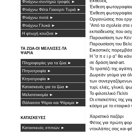
Εκθέσεις
Φτιάχνω-συντηρώ τροφές ►
Έκθεση φωτογραφίας 
Φτιάχνω Φέτα Γιαούρτι Τυριά ►
Έκθεση φωτογραφίας 
Φτιάχνω ποτά ►
Οργανώσεις που εργάζ
"Από τα σχολεία στα
Φτιάχνω Γλυκά ►
εκπαίδευσης που ασχολ
Η φτωχή κουζίνα ►
Παρουσίαση των Κέντ
Παρουσίαση του Βελ
ΤΑ ΖΩΑ-ΟΙ ΜΕΛΛΙΣΕΣ-ΤΑ
Εικαστικές παρεμβάσ
ΨΑΡΙΑ
Η "σ π ε ί ρ α" θα κ
σε δράση land-art.
Πληροφορίες για τα ζώα ►
Το τραπέζι της αγάπη
Πτηνοτροφία ►
Δωρεάν γεύμα για όλο
Κτηνοτροφία ►
των συνεργαζόμενων κα
Κατασκευές για τα ζώα ►
τυρί, ελιές, γλυκό, ψ
Το φιλοτελικό Πελίτι
Μελισσοκομία ►
Οι επισκέπτες της γι
Θάλασσα Ψάρια και Ψάρεμα ►
κόσμο με το εταιρικό 
Χαριστικό παζάρι
ΚΑΤΑΣΚΕΥΕΣ
Φέτος για πρώτη φορά
Κατασκευές σπιτιών ►
ντουλάπες σας και φέρ