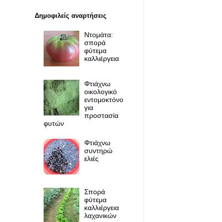
Δημοφιλείς αναρτήσεις
Ντομάτα:
σπορά
φύτεμα
καλλιέργεια
Φτιάχνω
οικολογικό
εντομοκτόνο
για
προστασία
φυτών
Φτιάχνω
συντηρώ
ελιές
Σπορά
φύτεμα
καλλιέργεια
λαχανικών