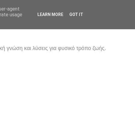
user-agent
erate usage
LEARN MORE
GOT IT
κή γνώση και λύσεις για φυσικό τρόπο ζωής.