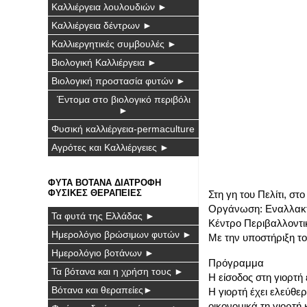
Καλλιέργεια λουλουδιών ►
Καλλιέργεια δέντρων ►
Καλλιεργητικές συμβουλές ►
Βιολογική Καλλιέργεια ►
Βιολογική προστασία φυτών ►
Έντομα στο βιολογικό περιβόλι
►
Φυσική καλλιέργεια-permaculture
Αγρότες και Καλλιέργειες ►
ΦΥΤΑ ΒΟΤΑΝΑ ΔΙΑΤΡΟΦΗ
ΦΥΣΙΚΕΣ ΘΕΡΑΠΕΙΕΣ
Στη γη του Πελίτι, σ
Οργάνωση: Εναλλακτι
Τα φυτά της Ελλάδας ►
Κέντρο Περιβαλλοντι
Ημερολόγιο βρώσιμων φυτών ►
Με την υποστήριξη τ
Ημερολόγιο βοτάνων ►
Πρόγραμμα
Τα βότανα και η χρήση τους ►
Η είσοδος στη γιορτή 
Βότανα και θεραπείες►
Η γιορτή έχει ελεύθε
οικονομικά τη γιορτή