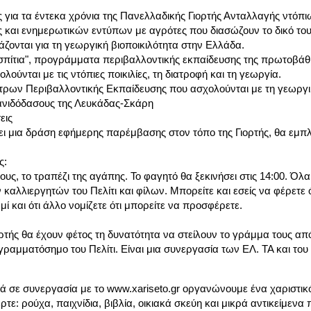
για τα έντεκα χρόνια της Πανελλαδικής Γιορτής Ανταλλαγής ντόπι
και ενημερωτικών εντύπων με αγρότες που διασώζουν το δικό του
ονται για τη γεωργική βιοποικιλότητα στην Ελλάδα.
 σπίτια", προγράμματα περιβαλλοντικής εκπαίδευσης της πρωτοβάθ
ούνται με τις ντόπιες ποικιλίες, τη διατροφή και τη γεωργία.
ρων Περιβαλλοντικής Εκπαίδευσης που ασχολούνται με τη γεωργικ
ανιδόδασους της Λευκάδας-Σκάρη
εις
άνει μια δράση εφήμερης παρέμβασης στον τόπο της Γιορτής, θα εμπλ
ς:
υς, το τραπέζι της αγάπης. Το φαγητό θα ξεκινήσει στις 14:00. Όλ
λλιεργητών του Πελίτι και φίλων. Μπορείτε και εσείς να φέρετε ότι
ωμί και ότι άλλο νομίζετε ότι μπορείτε να προσφέρετε.
ορτής θα έχουν φέτος τη δυνατότητα να στείλουν το γράμμα τους από 
γραμματόσημο του Πελίτι. Είναι μια συνεργασία των ΕΛ. ΤΑ και του 
 σε συνεργασία με το www.xariseto.gr οργανώνουμε ένα χαριστικό 
τε: ρούχα, παιχνίδια, βιβλία, οικιακά σκεύη και μικρά αντικείμενα 