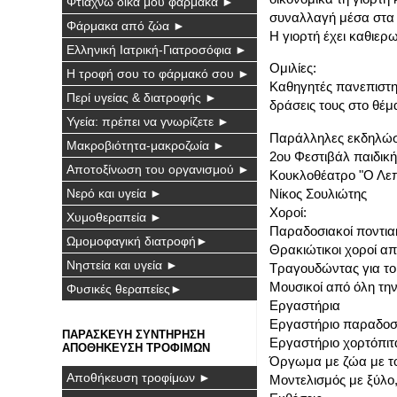
Φτιάχνω δικά μου φάρμακα ►
συναλλαγή μέσα στα 
Φάρμακα από ζώα ►
Η γιορτή έχει καθιερ
Ελληνική Ιατρική-Γιατροσόφια ►
Ομιλίες:
Η τροφή σου το φάρμακό σου ►
Καθηγητές πανεπιστημ
Περί υγείας & διατροφής ►
δράσεις τους στο θέ
Υγεία: πρέπει να γνωρίζετε ►
Παράλληλες εκδηλώσε
Μακροβιότητα-μακροζωία ►
2ου Φεστιβάλ παιδική
Αποτοξίνωση του οργανισμού ►
Κουκλοθέατρο "Ο Λεπ
Νίκος Σουλιώτης
Νερό και υγεία ►
Χοροί:
Χυμοθεραπεία ►
Παραδοσιακοί ποντιακ
Ωμομοφαγική διατροφή►
Θρακιώτικοι χοροί α
Νηστεία και υγεία ►
Τραγουδώντας για το 
Μουσικοί από όλη την
Φυσικές θεραπείες►
Εργαστήρια
Εργαστήριο παραδοσι
ΠΑΡΑΣΚΕΥΗ ΣΥΝΤΗΡΗΣΗ
Εργαστήριο χορτόπιτ
ΑΠΟΘΗΚΕΥΣΗ ΤΡΟΦΙΜΩΝ
Όργωμα με ζώα με τ
Αποθήκευση τροφίμων ►
Μοντελισμός με ξύλο,