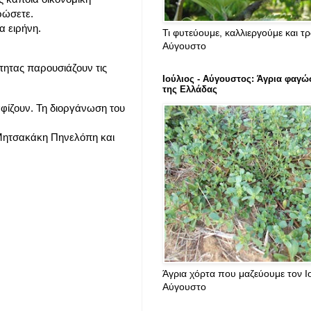
ρώσετε.
α ειρήνη.
Τι φυτεύουμε, καλλιεργούμε και τ
Αύγουστο
ότητας παρουσιάζουν τις
Ιούλιος - Αύγουστος: Άγρια φαγώ
της Ελλάδας
φίζουν. Τη διοργάνωση του
 Μητσακάκη Πηνελόπη και
Άγρια χόρτα που μαζεύουμε τον Ιο
Αύγουστο