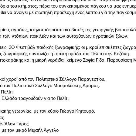
όρια του κτήματος, πέρα του συγκεκριμένου πάγκου να μας ενημε
ωθεί να ανοίγει με σιωπηλή προσευχή ενός λεπτού για την παγκόσμι
ίου, αγρότες, κτηνοτρόφοι και ακτιβιστές της γεωργικής βιοποικιλ
μα των ντόπιων ποικιλιών και των αυτόχθονων αγροτικών ζώων.
ις: 2O Φεστιβάλ παιδικής ζωγραφικής: οι μικροί επισκέπτες ζωγρα
ς ζωγραφικής συντονίζει η τοπική ομάδα του Πελίτι στην Κοζάνη.
τοκαράκης και η μικρή νεράιδα" κείμενο Σοφία Γίδα. Παρουσίαση
οί χοροί από τον Πολιτιστικό Σύλλογο Παρανεστίου.
πό τον Πολιτιστικό Σύλλογο Μαυρολέυκης Δράμας.
Πελίτι:
 Ελλάδα τραγουδούν για το Πελίτι.
ακής γεωργίας, με τον κύριο Γιώργο Κηπουρό.
ας
ον Άλαν Γκρος
 με τον μικρό Μιχαήλ Άγγελο