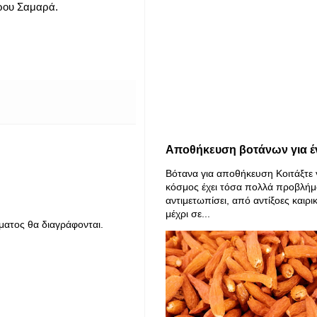
ωρου Σαμαρά.
Αποθήκευση βοτάνων για έ
Βότανα για αποθήκευση Κοιτάξτε 
κόσμος έχει τόσα πολλά προβλήμ
αντιμετωπίσει, από αντίξοες καιρι
μέχρι σε...
ματος θα διαγράφονται.