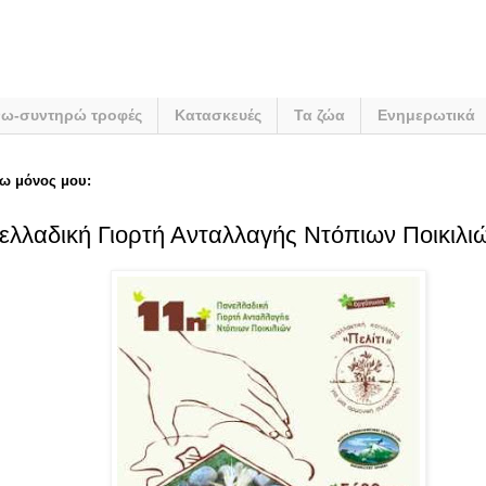
νω-συντηρώ τροφές
Κατασκευές
Τα ζώα
Ενημερωτικά
ω μόνος μου:
νελλαδική Γιορτή Ανταλλαγής Ντόπιων Ποικιλι