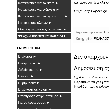
κατάσταση.
Θα κλείσο
Κατασκευές για το σπίτι ►
Κατασκευές για ενέργεια ►
Πηγή:
https://peliti.gr/
Κατασκευές για το αγρόκτημα ►
Κατασκευές υλικών ►
Οικολογικές λύσεις στο σπίτι ►
Δημοσιεύτηκε από:
Φτι
Φτιάχνω καλλυντικά-σαπούνι ►
Κατηγορίες:
ΕΚΔΗΛΩΣ
ΕΝΗΜΕΡΩΤΙΚΑ
Δεν υπάρχουν 
Επίκαιρα ►
Εκδηλώσεις ►
Δημοσίευση σ
Δελτία τύπου ►
Ελλάδα ►
Σχόλια που δεν είναι 
Παρακαλώ να γράφεται 
Περιβάλλον ►
Η ευθύνη των σχολίων 
Επιβίωση σε κρίση ►
Επιστροφή στην Ύπαιθρο ►
Για να ξεφεύγουμε ►
Εκ της διευθύνσεως ►