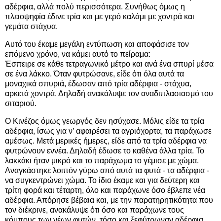
αδέρφια, αλλά πολύ περισσότερα. Συνήθως όμως η
πλειοψηφία έδινε τρία και με γερό καλάμι με χοντρά και
γεμάτα στάχυα.
Αυτό του έκαμε μεγάλη εντύπωση και αποφάσισε τον
επόμενο χρόνο, να κάμει αυτό το πείραμα:
Έσπειρε σε κάθε τετραγωνικό μέτρο και ανά ένα σπυρί μέσα
σε ένα λάκκο. Όταν φυτρώσανε, είδε ότι όλα αυτά τα
μοναχικά σπυριά, έδωσαν από τρία αδέρφια - στάχυα,
αρκετά χοντρά. Δηλαδή ανακάλυψε τον αναδιπλασιασμό του
σιταριού.
Ο Κινέζος όμως γεωργός δεν ησύχασε. Μόλις είδε τα τρία
αδέρφια, ίσως για ν’ αφαιρέσει τα αγριόχορτα, τα παράχωσε
αμέσως. Μετά μερικές ήμερες, είδε από τα τρία αδέρφια να
φυτρώνουν εννέα. Δηλαδή έδωσε το καθένα άλλα τρία. Το
λακκάκι ήταν μικρό και το παράχωμα το γέμισε με χώμα.
Αναγκάστηκε λοιπόν γύρω από αυτά τα φυτά - τα αδέρφια -
να συγκεντρώνει χώμα. Το ίδιο έκαμε και για δεύτερη και
τρίτη φορά και τέταρτη, όλο και παράχωνε όσο έβλεπε νέα
αδέρφια. Απόρησε βέβαια και, με την παρατηρητικότητα που
τον διέκρινε, ανακάλυψε ότι όσο και παράχωνε τους
κόμπους των νέων φυτών, τόσο και ξεφύτρωναν αδέρφια.