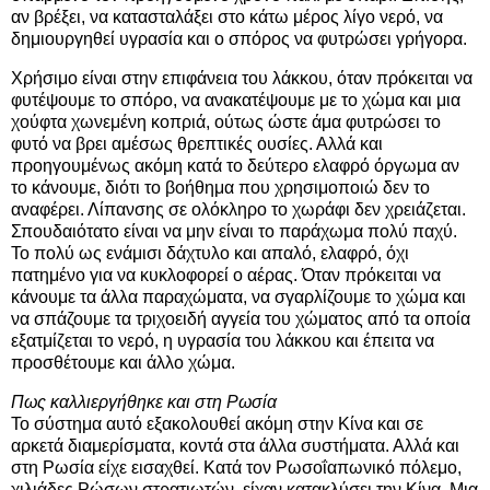
αν βρέξει, να κατασταλάξει στο κάτω μέρος λίγο νερό, να
δημιουργηθεί υγρασία και ο σπόρος να φυτρώσει γρήγορα.
Χρήσιμο είναι στην επιφάνεια του λάκκου, όταν πρόκειται να
φυτέψουμε το σπόρο, να ανακατέψουμε με το χώμα και μια
χούφτα χωνεμένη κοπριά, ούτως ώστε άμα φυτρώσει το
φυτό να βρει αμέσως θρεπτικές ουσίες. Αλλά και
προηγουμένως ακόμη κατά το δεύτερο ελαφρό όργωμα αν
το κάνουμε, διότι το βοήθημα που χρησιμοποιώ δεν το
αναφέρει. Λίπανσης σε ολόκληρο το χωράφι δεν χρειάζεται.
Σπουδαιότατο είναι να μην είναι το παράχωμα πολύ παχύ.
Το πολύ ως ενάμισι δάχτυλο και απαλό, ελαφρό, όχι
πατημένο για να κυκλοφορεί ο αέρας. Όταν πρόκειται να
κάνουμε τα άλλα παραχώματα, να σγαρλίζουμε το χώμα και
να σπάζουμε τα τριχοειδή αγγεία του χώματος από τα οποία
εξατμίζεται το νερό, η υγρασία του λάκκου και έπειτα να
προσθέτουμε και άλλο χώμα.
Πως καλλιεργήθηκε και στη Ρωσία
Το σύστημα αυτό εξακολουθεί ακόμη στην Κίνα και σε
αρκετά διαμερίσματα, κοντά στα άλλα συστήματα. Αλλά και
στη Ρωσία είχε εισαχθεί. Κατά τον Ρωσοΐαπωνικό πόλεμο,
χιλιάδες Ρώσων στρατιωτών, είχαν κατακλύσει την Κίνα. Μια