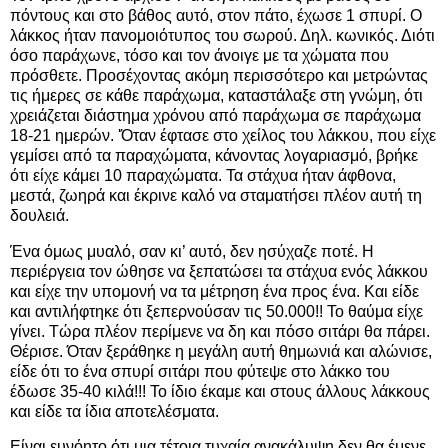
πόντους και στο βάθος αυτό, στον πάτο, έχωσε 1 σπυρί. Ο
λάκκος ήταν πανομοιότυπος του σωρού. Δηλ. κωνικός. Διότι
όσο παράχωνε, τόσο και τον άνοιγε με τα χώματα που
πρόσθετε. Προσέχοντας ακόμη περισσότερο και μετρώντας
τις ήμερες σε κάθε παράχωμα, καταστάλαξε στη γνώμη, ότι
χρειάζεται διάστημα χρόνου από παράχωμα σε παράχωμα
18-21 ημερών. 'Όταν έφτασε στο χείλος του λάκκου, που είχε
γεμίσει από τα παραχώματα, κάνοντας λογαριασμό, βρήκε
ότι είχε κάμει 10 παραχώματα. Τα στάχυα ήταν άφθονα,
μεστά, ζωηρά και έκρινε καλό να σταματήσει πλέον αυτή τη
δουλειά.
Ένα όμως μυαλό, σαν κι’ αυτό, δεν ησύχαζε ποτέ. Η
περιέργεια τον ώθησε να ξεπατώσει τα στάχυα ενός λάκκου
και είχε την υπομονή να τα μέτρηση ένα προς ένα. Και είδε
και αντιλήφτηκε ότι ξεπερνούσαν τις 50.000!! Το θαύμα είχε
γίνει. Τώρα πλέον περίμενε να δη και πόσο σιτάρι θα πάρει.
Θέρισε. Όταν ξεράθηκε η μεγάλη αυτή θημωνιά και αλώνισε,
είδε ότι το ένα σπυρί σιτάρι που φύτεψε στο λάκκο του
έδωσε 35-40 κιλά!!! Το ίδιο έκαμε και στους άλλους λάκκους
και είδε τα ίδια αποτελέσματα.
Είναι ευνόητο ότι μια τέτοια τυχαία ανακάλυψη δεν θα έμενε