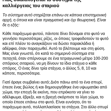
καλλιέργειας του σταριού
Το σύστημα αυτό στηρίζεται επάνω σε κάποια επιστημονική
αρχή, η όποια και είναι πραγματική και όχι θεωρητική. Είναι
δε η εξής:
Κάθε παράχωμα φυτού, πάντοτε δίνει δύναμαι στο φυτό να
γεννήσει περισσότερες ρίζες, οι όποιες τροφοδοτούν το φυτό
και επί πλέον το αναγκάζουν να δώσει παρακλάδια ή
αδέρφια, όταν παραχωθεί. Αυτό το βλέπουμε και στη φύση.
Μας είναι γνωστό, ότι κατά το σημερινό σύστημα στα
πεταχτά, όταν σπέρνουμε σε ένα τετραγωνικό μέτρο 100-200
σπόρους σιταριού, να μη δίνουν τα ίδια στάχυα ο κάθε
σπόρος. Ο ένας δίνει τρία στάχυα, ο άλλος 5, 8, 10 και
κάποτε, περισσότερα.
Γιατί άραγε συμβαίνει αυτό; Διότι πάνω από το ένα σπυρί,
έπεσε ένας βώλος ή και δημιουργήθηκε ένα υψωματάκι από
χώμα, την εποχή δε εκείνη, που επρόκειτο να γίνει το
αδέλφωμα, έβρεξε, και η βροχή σκόρπισε το λίγο χώμα, το
οποίο έπεσε επάνω στο φυτό. Είναι ευνόητο, ότι το
παράχωμα αυτό, πολλαπλασίασε τα στάχυα. Στο άλλο σπυρί