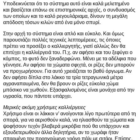
Υποδεικνύεται ότι το σύστημα αυτό είναι καλά μελετημένο
και βασίζεται επάνω σε επιστημονικές αρχές, ο συνδυασμός
των οποίων και το καλό ρεγουλάριαμα, δίνουν τη μεγάλη
απόδοση τόσων κιλών από ένα μόνο σπυρί.
Στην αρχή το σύστημα είναι απλό και εύκολο. Και όμως
παρουσιάζει πολλές τεχνικές λεπτομέρειες, τις όποιες
πρέπει να προσέξει ο καλλιεργητής, γιατί αλλιώς δεν θα
επιτύχει η καλλιέργειά του. Π.χ. αν αφήσει και του ξεφύγει ο
κόμπος, το φυτό δεν ξαναδερφώνει. Μένει με τα αδέλφια που
γέννησε. Αν αφήσει τα χώματα σφιχτά, οι ρίζες δεν μπορούν
να προχωρήσουν. Για αυτό χρειάζεται το βαθύ όργωμα. Αν
δεν αφήσει δίπλα στο λάκκο τα τρία τετραγωνικά μέτρα
αγραναπαυμένα, δεν θα βρουν οι ρίζες εύκολα χώμα
μπόσικο να χωθούν. Εξασφαλισμένος είναι μονάχα από την
υγρασία, που πάντοτε υπάρχει.
Μερικές ακόμη χρήσιμες καλλιέργειες
Χρήσιμο είναι οι λάκκοι ν’ ανοίγονται λίγο πρωτύτερα από τη
σπορά, για να αερισθούν καλά, να ηλιασθούν τα χώματα και
ψοφήσουν τυχόν βλαβερά μικρόβια πού θα υπάρχουν και
εξουδετερωθούν άλλα δηλητήρια, αν το χωράφι ήταν
σπαρμένο τον προηγούμενο χρόνο πάλι με σιτάρι. Επίσης,