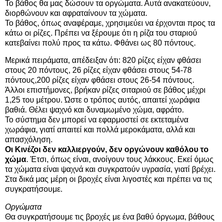
Το βάθος θα μας δώσουν τα οργώματα. Αυτά ανακατεύουν,
διορθώνουν και αφραταίνουν τα χώματα.
Το βάθος, όπως αναφέραμε, χρησιμεύει να έρχονται προς τα
κάτω οι ρίζες. Πρέπει να ξέρουμε ότι η ρίζα του σταριού
κατεβαίνει πολύ προς τα κάτω. Φθάνει ως 80 πόντους.
Μερικά πειράματα, απέδειξαν ότι: 820 ρίζες είχαν φθάσει
στους 20 πόντους, 26 ρίζες είχαν φθάσει στους 54-78
πόντους,200 ρίζες είχαν φθάσει στους 26-54 πόντους.
Άλλοι επιστήμονες, βρήκαν ρίζες σιταριού σε βάθος μέχρι
1,25 του μέτρου. Ώστε ο τρόπος αυτός, απαιτεί χωράφια
βαθιά. Θέλει ψαχνό και δυναμωμένο χώμα, αφράτο.
Το σύστημα δεν μπορεί να εφαρμοστεί σε εκτεταμένα
χωράφια, γιατί απαιτεί και πολλά μεροκάματα, αλλά και
απασχόληση.
Οι Κινέζοι δεν καλλιεργούν, δεν οργώνουν καθόλου το
χώμα
. Έτσι, όπως είναι, ανοίγουν τους λάκκους. Εκεί όμως
τα χώματα είναι ψαχνά και συγκρατούν υγρασία, γιατί βρέχει.
Στα δικά μας μέρη οι βροχές είναι λιγοστές και πρέπει να τις
συγκρατήσουμε.
Οργώματα
Θα συγκρατήσουμε τις βροχές με ένα βαθύ όργωμα, βάθους