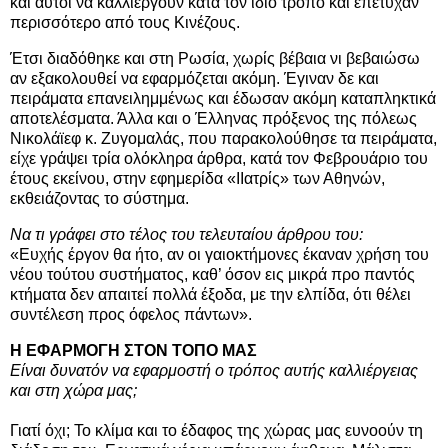
και αυτοί να καλλιεργούν κατά τον ίδιο τρόπο και επέτυχαν
περισσότερο από τους Κινέζους.
Έτσι διαδόθηκε και στη Ρωσία, χωρίς βέβαια νι βεβαιώσω
αν εξακολουθεί να εφαρμόζεται ακόμη. Έγιναν δε και
πειράματα επανειλημμένως και έδωσαν ακόμη καταπληκτικά
αποτελέσματα. Άλλα και ο Έλληνας πρόξενος της πόλεως
Νικολάϊεφ κ. Ζυγομαλάς, που παρακολούθησε τα πειράματα,
είχε γράψει τρία ολόκληρα άρθρα, κατά τον Φεβρουάριο του
έτους εκείνου, στην εφημερίδα «ΙΙατρίς» των Αθηνών,
εκθειάζοντας το σύστημα.
Να τι γράφει στο τέλος του τελευταίου άρθρου του:
«Ευχής έργον θα ήτο, αν οι γαιοκτήμονες έκαναν χρήση του
νέου τούτου συστήματος, καθ’ όσον εις μικρά προ παντός
κτήματα δεν απαιτεί πολλά έξοδα, με την ελπίδα, ότι θέλει
συντέλεση προς όφελος πάντων».
Η ΕΦΑΡΜΟΓΗ ΣΤΟΝ ΤΟΠΟ ΜΑΣ
Είναι δυνατόν να εφαρμοστή ο τρόπος αυτής καλλιέργειας
και στη χώρα μας;
Γιατί όχι; Το κλίμα και το έδαφος της χώρας μας ευνοούν τη