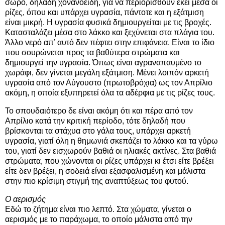
σωρό, δηλαδή χονανοειδή, για να περιορισθούν εκεί μέσα οι
ρίζες, όπου και υπάρχει υγρασία, πάντοτε και η εξάτμιση
είναι μικρή. Η υγρασία φυσικά δημιουργείται με τις βροχές.
Κατασταλάζει μέσα στο λάκκο και ξεχύνεται στα πλάγια του.
Άλλο νερό απ’ αυτό δεν πέφτει στην επιφάνεια. Είναι το ίδιο
που σουρώνεται προς τα βαθύτερα στρώματα και
δημιουργεί την υγρασία. Όπως είναι αγραναπαυμένο το
χωράφι, δεν γίνεται μεγάλη εξάτμιση. Μένει λοιπόν αρκετή
υγρασία από τον Αύγουστο (πρωτοβρόχια) ως τον Απρίλιο
ακόμη, η οποία εξυπηρετεί όλα τα αδέρφια με τις ρίζες τους.
Το σπουδαιότερο δε είναι ακόμη ότι και πέρα από τον
Απρίλιο κατά την κριτική περίοδο, τότε δηλαδή που
βρίσκονται τα στάχυα στο γάλα τους, υπάρχει αρκετή
υγρασία, γιατί όλη η θημωνιά σκεπάζει το λάκκο και τα γύρω
του, γιατί δεν εισχωρούν βαθιά οι ηλιακές ακτίνες. Στα βαθιά
στρώματα, που χώνονται οι ρίζες υπάρχει κι έτσι είτε βρέξει
είτε δεν βρέξει, η σοδειά είναι εξασφαλισμένη και μάλιστα
στην πιο κρίσιμη στιγμή της αναπτύξεως του φυτού.
Ο αερισμός
Εδώ το ζήτημα είναι πιο λεπτό. Στα χώματα, γίνεται ο
αερισμός με το παράχωμα, το οποίο μάλιστα από την