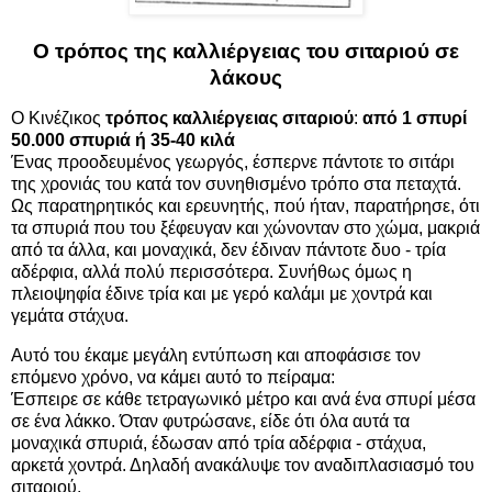
Ο τρόπος της καλλιέργειας του σιταριού σε
λάκους
Ο Κινέζικος
τρόπος καλλιέργειας σιταριού
:
από 1 σπυρί
50.000 σπυριά ή 35-40 κιλά
Ένας προοδευμένος γεωργός, έσπερνε πάντοτε το σιτάρι
της χρονιάς του κατά τον συνηθισμένο τρόπο στα πεταχτά.
Ως παρατηρητικός και ερευνητής, πού ήταν, παρατήρησε, ότι
τα σπυριά που του ξέφευγαν και χώνονταν στο χώμα, μακριά
από τα άλλα, και μοναχικά, δεν έδιναν πάντοτε δυο - τρία
αδέρφια, αλλά πολύ περισσότερα. Συνήθως όμως η
πλειοψηφία έδινε τρία και με γερό καλάμι με χοντρά και
γεμάτα στάχυα.
Αυτό του έκαμε μεγάλη εντύπωση και αποφάσισε τον
επόμενο χρόνο, να κάμει αυτό το πείραμα:
Έσπειρε σε κάθε τετραγωνικό μέτρο και ανά ένα σπυρί μέσα
σε ένα λάκκο. Όταν φυτρώσανε, είδε ότι όλα αυτά τα
μοναχικά σπυριά, έδωσαν από τρία αδέρφια - στάχυα,
αρκετά χοντρά. Δηλαδή ανακάλυψε τον αναδιπλασιασμό του
σιταριού.