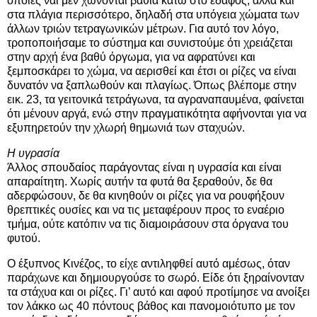
οποίες ναι μεν χώνονται βαθιά κάτω στο έδαφος, αλλά και
στα πλάγια περισσότερο, δηλαδή στα υπόγεια χώματα των
άλλων τριών τετραγωνικών μέτρων. Για αυτό τον λόγο,
τροποποιήσαμε το σύστημα και συνιστούμε ότι χρειάζεται
στην αρχή ένα βαθύ όργωμα, για να αφρατύνει και
ξεμποσκάρει το χώμα, να αερισθεί και έτσι οι ρίζες να είναι
δυνατόν να ξαπλωθούν και πλαγίως. Όπως βλέπομε στην
εικ. 23, τα γειτονικά τετράγωνα, τα αγραναπαυμένα, φαίνεται
ότι μένουν αργά, ενώ στην πραγματικότητα αφήνονται για να
εξυπηρετούν την χλωρή θημωνιά των σταχυών.
Η υγρασία
Άλλος σπουδαίος παράγοντας είναι η υγρασία και είναι
απαραίτητη. Χωρίς αυτήν τα φυτά θα ξεραθούν, δε θα
αδερφώσουν, δε θα κινηθούν οι ρίζες για να ρουφήξουν
θρεπτικές ουσίες και να τις μεταφέρουν προς το εναέριο
τμήμα, ούτε κατόπιν να τις διαμοιράσουν στα όργανα του
φυτού.
Ο έξυπνος Κινέζος, το είχε αντιληφθεί αυτό αμέσως, όταν
παράχωνε και δημιουργούσε το σωρό. Είδε ότι ξηραίνονταν
τα στάχυα και οι ρίζες. Γι’ αυτό και αφού προτίμησε να ανοίξει
τον λάκκο ως 40 πόντους βάθος και πανομοιότυπο με τον