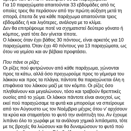
Για 10 παραχώματα απαιτούνται 33 εβδομάδες από τις
οποίες τρεις θα περάσουν από την πρώτη αύξηση μετά τη
σπορά, έπειτα δε για κάθε παράχωμα απαιτούνται τρεις
εβδομάδες ή και λιγότερες, ανάλογα με το κλίμα.
Δεν θα επιτρέψουμε ποτέ να σχηματιστεί δεύτερο γόνατο ή
κόμπος, γιατί τότε δεν γίνεται τίποτε.
Ο λάκκος όταν έχει βάθος 30 πόντους, είναι αρκετός για 10
παραχώματα. Όταν έχει 40 πόντους για 13 παραχώματα, ως
ότου να γεμίσει και αν βέβαια προφτάσει.
Που πάνε οι ρίζες
Οι ρίζες πού φυτρώνουν από κάθε παράχωμα, χώνονται
προς τα κάτω, αλλά όσο προχωρούμε προς το γέμισμα του
λάκκου και προς τα πλάγια, πάντοτε θα παραχώνεται όλη η
επιφάνεια του λάκκου μαζί με τον κόμπο. Οι ρίζες όσο
πληθαίνουν και μεγαλώνουν, τόσο και τραβούν θρεπτικές
ουσίες από το χώμα. Οι λάκκοι πάντοτε είναι ανοιχτοί, ως
εκεί πού παραχώσαμε τα φυτά και μπορούμε να σπείρουμε
από τον Αύγουστο ως τον Νοέμβριο μέχρις ότου ν’ αρχίσουν
τα κρύα και σταματήσει το φυτό την ανάπτυξη του. Αν έχουμε
λιπάνει όλο το χωράφι με τα ανάλογα χημικά λιπάσματα, τότε
με τις βροχές θα λιώσουν και θα δυναμώσουν το φυτό πού