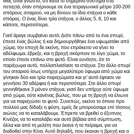
Μας είναι γνωστό, ότι κατά το σημερινό σύστημα στα
πεταχτά, όταν σπέρνουμε σε ένα τετραγωνικό μέτρο 100-200
σπόρους σιταριού, να μη δίνουν τα ίδια στάχυα ο κάθε
σπόρος. Ο ένας δίνει τρία στάχυα, ο άλλος 5, 8, 10 και
κάποτε, περισσότερα.
Γιατί άραγε συμβαίνει αυτό; Διότι πάνω από το ένα σπυρί,
έπεσε ένας βώλος ή και δημιουργήθηκε ένα υψωματάκι από
χώμα, την εποχή δε εκείνη, που επρόκειτο να γίνει το
αδέλφωμα, έβρεξε, και η βροχή σκόρπισε το λίγο χώμα, το
οποίο έπεσε επάνω στο φυτό. Είναι ευνόητο, ότι το
παράχωμα αυτό, πολλαπλασίασε τα στάχυα. Στο άλλο σπυρί
του σιταριού ίσως υπήρχε μεγαλύτερο ύψωμα από χώμα και
γίνηκαν δύο και τρία παραχώματα και γι’ αυτό έφτασε να
γεννήσει 30 αδέρφια ή και περισσότερα. Στο άλλο σπυρί
γεννηθήκανε 3 μόνον στάχυα, γιατί δεν υπήρχε ούτε ύψωμα
από χώμα, ούτε κανένας βώλος, που με τη βροχή να έλιωνε
για να παραχώσει το φυτό. Συνεπώς, εκείνο το όποιο προ
πολλού μας δίδαξε η φύση, εμείς δε μπορούσαμε επί τόσους
αιώνες να το καταλάβουμε. Έπρεπε να βρεθεί ο έξυπνος
Κινέζος να το καταλάβει και αυτό βέβαια από σύμπτωση,
άλλα και από τη μελέτη που έκανε ή το πείραμα, για να
διαδοθεί στην Κίνα. Αυτό δηλαδή, που έκαναν η βροχή και ο