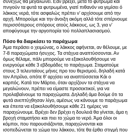
συνεχώς θα μεγαλώνει. Εάν βρέξει, μετά το φύτρωμα και
πνιγούν τα φυτά τα φυτρωμένα, γιατί πιθανόν να γεμίσει ό
λάκκος νερά, τότε ασφαλώς πρέπει ν’ αρχίσουμε από την
αρχή. Μπορούμε και την άνοιξη ακόμη αλλά τότε σπέρνουμε
περισσότερους σπόρους ατούς λάκκους, ως 3, για ν’
αποφύγουμε την αργοπορία τού πολλαπλασιασμού.
Πόσο θα διαρκέσει το παράχωμα
Άμα περάσει ο χειμώνας, ο λάκκος αφήνεται, αν θέλουμε, με
7-8 παραχώματα ήσυχος. Τα στάχυα αναπτύσσονται. Αν
όμως θέλαμε, πάλι μπορούμε να εξακολουθήσουμε να
ενεργούμε κάθε 3 εβδομάδες το παράχωμα. Σταματούμε
στους 3 τελευταίους μήνες προ του θερισμού, δηλαδή κατά
τον Απρίλιο, οπότε θ’ αρχίσει να αναπτύσσεται Κάι ο
καρπός. Κατά τον Μάρτιο, όταν αρχίζουν τα στάχυα να
μεγαλώνουν, πρέπει να είμαστε προσεκτικοί, για να
προλαβαίνουμε τα παραχώματα. Δηλαδή άμα δούμε ότι τα
φυτά ανεπτύχθησαν λίγο, αμέσως να κάνουμε το παράχωμα
και έπειτα να εξακολουθήσουμε κάθε 21 ημέρες να
παραχώνουμε. Βρέχει δεν βρέχει η δουλειά θα γίνεται, άμα η
βροχή σταματήσει και πιει το χώμα το νερό. Άμα όλοι οι
κόμποι, που παρουσιάζονται, παραχώνονται και
ισοπεδώνεται το χώμα του λάκκου, τότε θα έρθει στιγμή που