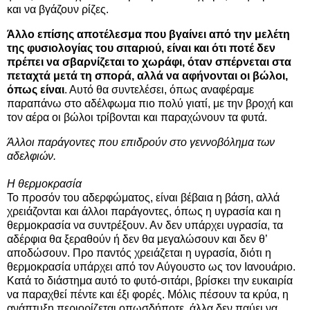
και να βγάζουν ρίζες.
Άλλο επίσης αποτέλεσμα που βγαίνει από την μελέτη
της φυσιολογίας του σιταριού, είναι και ότι ποτέ δεν
πρέπει να σβαρνίζεται το χωράφι, όταν σπέρνεται στα
πεταχτά μετά τη σπορά, αλλά να αφήνονται οι βώλοι,
όπως είναι
. Αυτό θα συντελέσει, όπως αναφέραμε
παραπάνω στο αδέλφωμα πιο πολύ γιατί, με την βροχή και
τον αέρα οι βώλοι τρίβονται και παραχώνουν τα φυτά.
Άλλοι παράγοντες που επιδρούν στο γεννοβόλημα των
αδελφιών.
Η θερμοκρασία
Το προσόν του αδερφώματος, είναι βέβαια η βάση, αλλά
χρειάζονται και άλλοι παράγοντες, όπως η υγρασία και η
θερμοκρασία να συντρέξουν. Αν δεν υπάρχει υγρασία, τα
αδέρφια θα ξεραθούν ή δεν θα μεγαλώσουν και δεν θ’
αποδώσουν. Προ παντός χρειάζεται η υγρασία, διότι η
θερμοκρασία υπάρχει από τον Αύγουστο ως τον Ιανουάριο.
Κατά το διάστημα αυτό το φυτό-σιτάρι, βρίσκει την ευκαιρία
να παραχθεί πέντε και έξι φορές. Μόλις πέσουν τα κρύα, η
ανάπτυξη περιορίζεται οπωσδήποτε, άλλα δεν παύει να