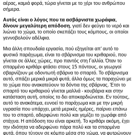
αέρας, καμιά φορά, τώρα γίνεται με το χέρι του ανθρώπου
σήμερα.
Αυτός είναι ο λόγος που τα ασβάρνιστα χωράφια,
δίνουν μεγαλύτερη απόδοση
, γιατί δεν φεύγει το νερό και
λιώνει το χώμα, το οποίο σκεπάζει τους κόμπους, οι οποίοι
γεννοβολούν αδέλφια.
Μια άλλη σπουδαία εργασία, πού εξηγείται απ’ αυτό το
φυσικό παράχωμα, είναι το σβάρνισμα του κριθαριού, που
γίνεται σε άλλες χώρες, προ παντός στη Γαλλία. Όταν το
σπαρμένο κριθάρι φτάσει στους 15 πόντους, οι γεωργοί
σβαρνίζουν με οδοντωτή σβάρνα το σπαρτό. Το σβάρνισμα
αυτό, σπάζει μερικά μικρά φυτά, άλλα όμως τα παραχώνει με
το χώμα που ανακατεύουν τα δόντια της σβάρνας. Έτσι το
σπαρτό του κριθαριού γίνεται μαλλιά - κουβάρια και στην
κατάσταση αυτή, οποίος το δει αποκαρδιώνεται. Εν τούτοις,
αυτό το ανακάτεμα, ευνοεί το παράχωμα και με την μικρή
υγρασία που υπάρχει, μετά μερικές ημέρες, παίρνει επάνω
του το σπαρτό, αδερφώνει πολύ και γεμίζει το χωράφι από
στάχυα. Η απόδοση του είναι αρκετή. Το κριθάρι ακόμη, έχει
την ιδιότητα να αδερφώνει πάρα πολύ και τα σπαρμένα
φυτά, όπου τύχουν σε κόμπο μέσα στο χώμα, να φυτρώνουν