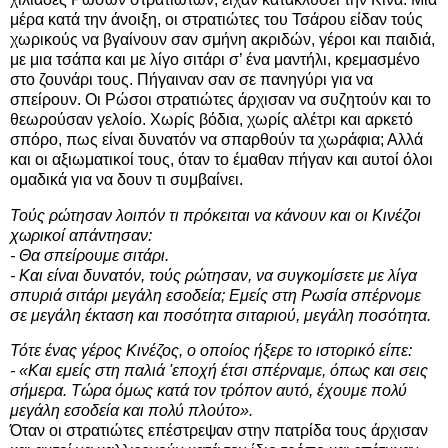
μέρα κατά την άνοιξη, οι στρατιώτες του Τσάρου είδαν τούς
χωρικούς να βγαίνουν σαν σμήνη ακριδών, γέροι και παιδιά,
με μια τσάπα και με λίγο σιτάρι σ’ ένα μαντήλι, κρεμασμένο
στο ζουνάρι τους. Πήγαιναν σαν σε πανηγύρι για να
σπείρουν. Οι Ρώσοι στρατιώτες άρχισαν να συζητούν και το
θεωρούσαν γελοίο. Χωρίς βόδια, χωρίς αλέτρι και αρκετό
σπόρο, πως είναι δυνατόν να σπαρθούν τα χωράφια; Αλλά
και οι αξιωματικοί τους, όταν το έμαθαν πήγαν και αυτοί όλοι
ομαδικά για να δουν τι συμβαίνει.
Τούς ρώτησαν λοιπόν τι πρόκειται να κάνουν και οι Κινέζοι
χωρικοί απάντησαν:
- Θα σπείρουμε σιτάρι.
- Και είναι δυνατόν, τούς ρώτησαν, να συγκομίσετε με λίγα
σπυριά σιτάρι μεγάλη εσοδεία; Εμείς στη Ρωσία σπέρνομε
σε μεγάλη έκταση και ποσότητα σιταριού, μεγάλη ποσότητα.
Τότε ένας γέρος Κινέζος, ο οποίος ήξερε το ιστορικό είπε:
- «Και εμείς στη παλιά 'εποχή έτσι σπέρναμε, όπως και σεις
σήμερα. Τώρα όμως κατά τον τρόπον αυτό, έχουμε πολύ
μεγάλη εσοδεία και πολύ πλούτο».
Όταν οι στρατιώτες επέστρεψαν στην πατρίδα τους άρχισαν