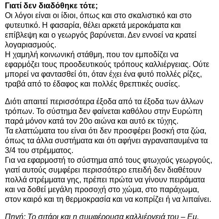
Γιατί δεν διαδόθηκε τότε;
Οι λόγοι είναι οι ίδιοι, όπως και στο σκαλιστικό και στο
φυτευτικό. Η φασαρία, θέλει αρκετά μεροκάματα και
επίβλεψη και ο γεωργός βαρύνεται. Δεν εννοεί να κρατεί
λογαριασμούς.
Η χαμηλή κοινωνική στάθμη, που τον εμποδίζει να
εφαρμόζει τους προοδευτικούς τρόπους καλλιέργειας. Ούτε
μπορεί να φαντασθεί ότι, όταν έχει ένα φυτό πολλές ρίζες,
τραβά από το έδαφος και πολλές θρεπτικές ουσίες.
Διότι απαιτεί περισσότερα έξοδα από τα έξοδα των άλλων
τρόπων. Το σύστημα δεν φαίνεται καθόλου στην Ευρώπη
παρά μόνον κατά τον 20ο αιώνα και αυτό εκ τύχης.
Τα ελαττώματα του είναι ότι δεν προσφέρει βοσκή στα ζώα,
όπως τα άλλα συστήματα και ότι αφήνει αγραναπαυμένα τα
3/4 του στρέμματος.
Για να εφαρμοστή το σύστημα από τους φτωχούς γεωργούς,
γιατί αυτούς συμφέρει περισσότερο επειδή δεν διαθέτουν
πολλά στρέμματα γης, πρέπει πρώτα να γίνουν πειράματα
και να δοθεί μεγάλη προσοχή στο χώμα, στο παράχωμα,
στον καιρό και τη θερμοκρασία και να κοπρίζει ή να λιπαίνει.
Πηγή: Το σιτάρι και η συμφέρουσα καλλιέργειά του – Εμ.