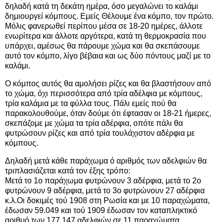
δηλαδή κατά τη δεκάτη ημέρα, όσο μεγαλώνει το καλάμι
δημιουργεί κόμπους. Εμείς Θέλουμε ένα κόμπο, τον πρώτο.
Μόλις φανερωθεί περίπου μέσα σε 18-20 ημέρες, άλλοτε
ενωρίτερα και άλλοτε αργότερα, κατά τη θερμοκρασία που
υπάρχει, αμέσως θα πάρουμε χώμα και θα σκεπάσουμε
αυτό τον κόμπο, λίγο βέβαια και ως δύο πόντους μαζί με το
καλάμι.
Ο κόμπος αυτός θα αμολήσει ρίζες και θα βλαστήσουν από
το χώμα, όχι περισσότερα από τρία αδέλφια με κόμπους,
τρία καλάμια με τα φύλλα τους. Πάλι εμείς πού θα
παρακολουθούμε, όταν δούμε ότι έφτασαν οι 18-21 ήμερες,
σκεπάζομε με χώμα τα τρία αδέρφια, οπότε πάλι θα
φυτρώσουν ρίζες και από τρία τουλάχιστον αδέρφια με
κόμπους.
Δηλαδή μετά κάθε παράχωμα ό αριθμός των αδελφιών θα
τριπλασιάζεται κατά τον έξης τρόπο:
Μετά το 1ο παράχωμα φυτρώνουν 3 αδέρφια, μετά το 2ο
φυτρώνουν 9 αδέρφια, μετά το 3ο φυτρώνουν 27 αδέρφια
κ.λ.Οι δοκιμές τού 1908 στη Ρωσία και με 10 παραχώματα,
έδωσαν 59.049 και τού 1909 έδωσαν τον καταπληκτικό
αριθμό των 177.147 αδελφιών σε 11 παραχώματα.