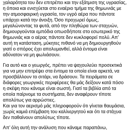
χαλαρότητα του δεν επιτρέπει και την εξάτμιση της υγρασίας,
η όποια και ενισχύεται στο εναέριο τμήμα της θημωνιάς με
την ατμοσφαιρική υγρασία, τον υγρό αέρα που πάντοτε
υπάρχει κατά την άνοιξη. Όσο προχωρεί όμως,
μεγαλώνοντας τα φυτά, από την πληθώρα των σταχυών,
δημιουργούνται εμπόδια οπωσδήποτε στο εσωτερικό της
θημωνιάς και ο αέρας πάντοτε δεν κυκλοφορεί πολύ. Απ’
αυτή τη κατάσταση, μύκητες πιθανό να μη δημιουργηθούν
γιατί ο σπόρος έχει απολυμανθεί, αλλά έντομα είναι
αδύνατον να μη φωλιάσουν.
Για αυτό και ο γεωργός, πρέπει να ψαχουλεύει προσεκτικά
για να μην επιτρέψει στα έντομα τα οποία είναι αρκετά, να
προσβάλλουν το σιτάρι, να δράσουν. Τα πειράματα σε
διάφορες γεωργικές περιφέρειες θα μάς δείξουν κατά πόσο
η σκέψη που κάνομε είναι σωστή. Γιατί τα βιβλία από τα
οποία παίρνομε τα συστήματα, δεν αναφέρουν τίποτε
απολύτως για αρρώστιες.
Και για τον αερισμό μάς πληροφορούν ότι γίνεται θαυμάσια,
χωρίς καμιά επέμβαση του καλλιεργητού και ότι τα στάχυα
δεν παθαίνουν απολύτως τίποτε.
Απ’ όλη αυτή την ανάλυση που κάναμε παραπάνω,