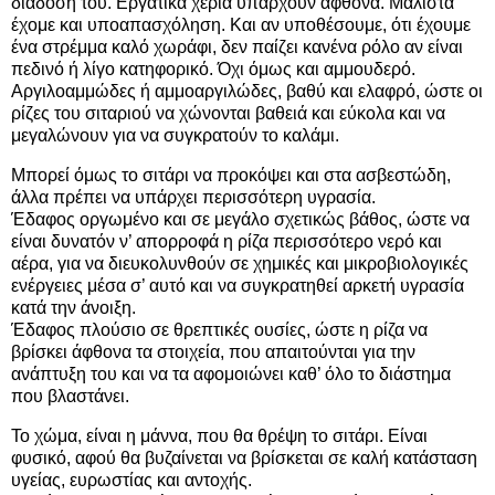
διάδοση του. Εργατικά χέρια υπάρχουν άφθονα. Μάλιστα
έχομε και υποαπασχόληση. Και αν υποθέσουμε, ότι έχουμε
ένα στρέμμα καλό χωράφι, δεν παίζει κανένα ρόλο αν είναι
πεδινό ή λίγο κατηφορικό. Όχι όμως και αμμουδερό.
Αργιλοαμμώδες ή αμμοαργιλώδες, βαθύ και ελαφρό, ώστε οι
ρίζες του σιταριού να χώνονται βαθειά και εύκολα και να
μεγαλώνουν για να συγκρατούν το καλάμι.
Μπορεί όμως το σιτάρι να προκόψει και στα ασβεστώδη,
άλλα πρέπει να υπάρχει περισσότερη υγρασία.
Έδαφος οργωμένο και σε μεγάλο σχετικώς βάθος, ώστε να
είναι δυνατόν ν’ απορροφά η ρίζα περισσότερο νερό και
αέρα, για να διευκολυνθούν σε χημικές και μικροβιολογικές
ενέργειες μέσα σ’ αυτό και να συγκρατηθεί αρκετή υγρασία
κατά την άνοιξη.
Έδαφος πλούσιο σε θρεπτικές ουσίες, ώστε η ρίζα να
βρίσκει άφθονα τα στοιχεία, που απαιτούνται για την
ανάπτυξη του και να τα αφομοιώνει καθ’ όλο το διάστημα
που βλαστάνει.
Το χώμα, είναι η μάννα, που θα θρέψη το σιτάρι. Είναι
φυσικό, αφού θα βυζαίνεται να βρίσκεται σε καλή κατάσταση
υγείας, ευρωστίας και αντοχής.