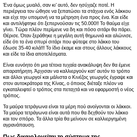
Ένα όμως μυαλό, σαν κι’ αυτό, δεν ησύχαζε ποτέ. Η
περιέργεια τον ώθησε να ξεπατώσει τα στάχυα ενός λάκκου
και είχε την υπομονή να τα μέτρηση ένα προς ένα. Και είδε
και αντιλήφτηκε ότι ξεπερνούσαν τις 50.000!! Το θαύμα είχε
γίνει. Τώρα πλέον περίμενε να δη και πόσο σιτάρι θα πάρει.
Θέρισε. Όταν ξεράθηκε η μεγάλη αυτή θημωνιά και αλώνισε,
είδε ότι το ένα σπυρί σιτάρι που φύτεψε στο λάκκο του
έδωσε 35-40 κιλά!!! Το ίδιο έκαμε και στους άλλους λάκκους
και είδε τα ίδια αποτελέσματα.
Είναι ευνόητο ότι μια τέτοια τυχαία ανακάλυψη δεν θα έμενε
απαρατήρητη. Άρχισαν να καλλιεργούν κατ’ αυτόν το τρόπο
και άλλοι γεωργοί και μάλιστα ο Κινέζος γεωργός έγραψε και
στον αυτοκράτορα της Κίνας, ο όποιος διέταξε πλέον να
εγκαταλειφτεί ο τρόπος στα πεταχτά και να εφαρμοστή ο νέος
τρόπος.
Τα μαύρα τετράγωνα είναι τα μέρη πού ανοίγονται οι λάκκοι.
Τα μαύρα τετράγωνα είναι αυτά που θα δεχθούν τον λάκκο
και τον σπόρο. Τα άλλα τρία θα μείνουν σε καλλιεργημένη
αγρανάπαυση.
Πως δικαιολογείται το σύστημα της