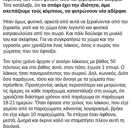
Τότε κατάλαβε, ότι
το σιτάρι έχει την ιδιότητα, άμα
σκεπάζουμε τούς κόμπους, να φυτρώνουν νέα αδέρφια
.
Ήταν όμως φυσικό, αρκετά από αυτά να ξεραίνονται από την
ξηρασία, γιατί και το χώμα ήταν λιγοστό και φυσικά
κατρακυλούσε από τον σωρό. Και πάλι δούλεψε το μυαλό
του και σκέφτηκε. Για να συγκρατήσω το χώμα και την
υγρασία, μου χρειάζεται ένας λάκκος, όσος ο σωρός του
χώματος που τον έφτιαξα.
Τον τρίτο χρόνο άρχισε ν’ ανοίγει λάκκους με βάθος 50
πόντους και στο βάθος αυτό, στον πάτο, έχωσε 1 σπυρί. Ο
λάκκος ήταν πανομοιότυπος του σωρού. Δηλ. κωνικός. Διότι
όσο παράχωνε, τόσο και τον άνοιγε με τα χώματα που
πρόσθετε. Προσέχοντας ακόμη περισσότερο και μετρώντας
τις ήμερες σε κάθε παράχωμα, καταστάλαξε στη γνώμη, ότι
χρειάζεται διάστημα χρόνου από παράχωμα σε παράχωμα
18-21 ημερών. 'Όταν έφτασε στο χείλος του λάκκου, που είχε
γεμίσει από τα παραχώματα, κάνοντας λογαριασμό, βρήκε
ότι είχε κάμει 10 παραχώματα. Τα στάχυα ήταν άφθονα,
μεστά, ζωηρά και έκρινε καλό να σταματήσει πλέον αυτή τη
δουλειά.