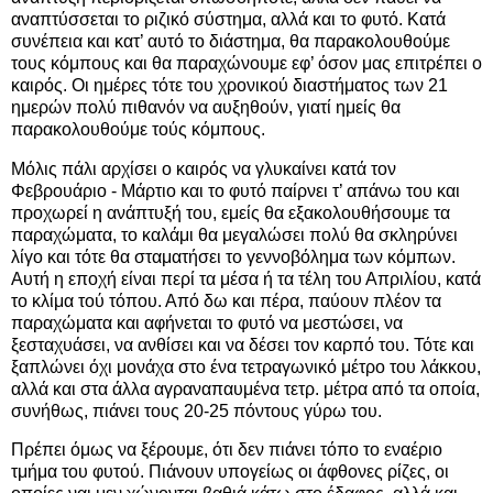
αναπτύσσεται το ριζικό σύστημα, αλλά και το φυτό. Κατά
συνέπεια και κατ’ αυτό το διάστημα, θα παρακολουθούμε
τους κόμπους και θα παραχώνουμε εφ’ όσον μας επιτρέπει ο
καιρός. Οι ημέρες τότε του χρονικού διαστήματος των 21
ημερών πολύ πιθανόν να αυξηθούν, γιατί ημείς θα
παρακολουθούμε τούς κόμπους.
Μόλις πάλι αρχίσει ο καιρός να γλυκαίνει κατά τον
Φεβρουάριο - Μάρτιο και το φυτό παίρνει τ’ απάνω του και
προχωρεί η ανάπτυξή του, εμείς θα εξακολουθήσουμε τα
παραχώματα, το καλάμι θα μεγαλώσει πολύ θα σκληρύνει
λίγο και τότε θα σταματήσει το γεννοβόλημα των κόμπων.
Αυτή η εποχή είναι περί τα μέσα ή τα τέλη του Απριλίου, κατά
το κλίμα τού τόπου. Από δω και πέρα, παύουν πλέον τα
παραχώματα και αφήνεται το φυτό να μεστώσει, να
ξεσταχυάσει, να ανθίσει και να δέσει τον καρπό του. Τότε και
ξαπλώνει όχι μονάχα στο ένα τετραγωνικό μέτρο του λάκκου,
αλλά και στα άλλα αγραναπαυμένα τετρ. μέτρα από τα οποία,
συνήθως, πιάνει τους 20-25 πόντους γύρω του.
Πρέπει όμως να ξέρουμε, ότι δεν πιάνει τόπο το εναέριο
τμήμα του φυτού. Πιάνουν υπογείως οι άφθονες ρίζες, οι