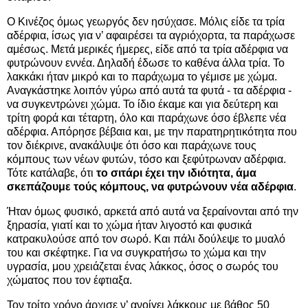
Ο Κινέζος όμως γεωργός δεν ησύχασε. Μόλις είδε τα τρία
αδέρφια, ίσως για ν’ αφαιρέσει τα αγριόχορτα, τα παράχωσε
αμέσως. Μετά μερικές ήμερες, είδε από τα τρία αδέρφια να
φυτρώνουν εννέα. Δηλαδή έδωσε το καθένα άλλα τρία. Το
λακκάκι ήταν μικρό και το παράχωμα το γέμισε με χώμα.
Αναγκάστηκε λοιπόν γύρω από αυτά τα φυτά - τα αδέρφια -
να συγκεντρώνει χώμα. Το ίδιο έκαμε και για δεύτερη και
τρίτη φορά και τέταρτη, όλο και παράχωνε όσο έβλεπε νέα
αδέρφια. Απόρησε βέβαια και, με την παρατηρητικότητα που
τον διέκρινε, ανακάλυψε ότι όσο και παράχωνε τους
κόμπους των νέων φυτών, τόσο και ξεφύτρωναν αδέρφια.
Τότε κατάλαβε, ότι
το σιτάρι έχει την ιδιότητα, άμα
σκεπάζουμε τούς κόμπους, να φυτρώνουν νέα αδέρφια
.
Ήταν όμως φυσικό, αρκετά από αυτά να ξεραίνονται από την
ξηρασία, γιατί και το χώμα ήταν λιγοστό και φυσικά
κατρακυλούσε από τον σωρό. Και πάλι δούλεψε το μυαλό
του και σκέφτηκε. Για να συγκρατήσω το χώμα και την
υγρασία, μου χρειάζεται ένας λάκκος, όσος ο σωρός του
χώματος που τον έφτιαξα.
Τον τρίτο χρόνο άρχισε ν’ ανοίγει λάκκους με βάθος 50