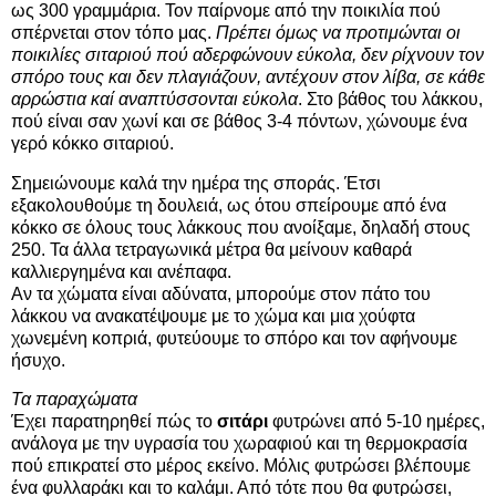
ως 300 γραμμάρια. Τον παίρνομε από την ποικιλία πού
σπέρνεται στον τόπο μας.
Πρέπει όμως να προτιμώνται οι
ποικιλίες σιταριού πού αδερφώνουν εύκολα, δεν ρίχνουν τον
σπόρο τους και δεν πλαγιάζουν, αντέχουν στον λίβα, σε κάθε
αρρώστια καί αναπτύσσονται εύκολα
. Στο βάθος του λάκκου,
πού είναι σαν χωνί και σε βάθος 3-4 πόντων, χώνουμε ένα
γερό κόκκο σιταριού.
Σημειώνουμε καλά την ημέρα της σποράς. Έτσι
εξακολουθούμε τη δουλειά, ως ότου σπείρουμε από ένα
κόκκο σε όλους τους λάκκους που ανοίξαμε, δηλαδή στους
250. Τα άλλα τετραγωνικά μέτρα θα μείνουν καθαρά
καλλιεργημένα και ανέπαφα.
Αν τα χώματα είναι αδύνατα, μπορούμε στον πάτο του
λάκκου να ανακατέψουμε με το χώμα και μια χούφτα
χωνεμένη κοπριά, φυτεύουμε το σπόρο και τον αφήνουμε
ήσυχο.
Τα παραχώματα
Έχει παρατηρηθεί πώς το
σιτάρι
φυτρώνει από 5-10 ημέρες,
ανάλογα με την υγρασία του χωραφιού και τη θερμοκρασία
πού επικρατεί στο μέρος εκείνο. Μόλις φυτρώσει βλέπουμε
ένα φυλλαράκι και το καλάμι. Από τότε που θα φυτρώσει,