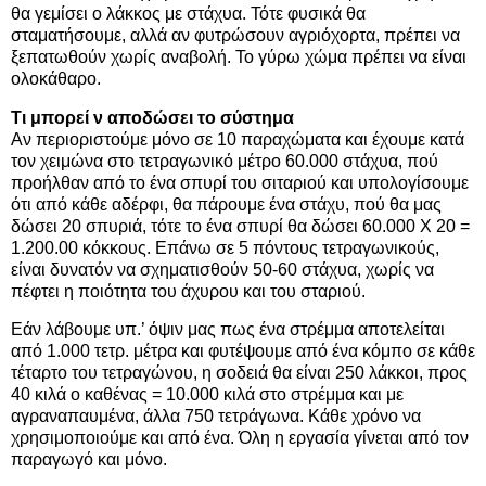
θα γεμίσει ο λάκκος με στάχυα. Τότε φυσικά θα
σταματήσουμε, αλλά αν φυτρώσουν αγριόχορτα, πρέπει να
ξεπατωθούν χωρίς αναβολή. Το γύρω χώμα πρέπει να είναι
ολοκάθαρο.
Τι μπορεί ν αποδώσει το σύστημα
Αν περιοριστούμε μόνο σε 10 παραχώματα και έχουμε κατά
τον χειμώνα στο τετραγωνικό μέτρο 60.000 στάχυα, πού
προήλθαν από το ένα σπυρί του σιταριού και υπολογίσουμε
ότι από κάθε αδέρφι, θα πάρουμε ένα στάχυ, πού θα μας
δώσει 20 σπυριά, τότε το ένα σπυρί θα δώσει 60.000 X 20 =
1.200.00 κόκκους. Επάνω σε 5 πόντους τετραγωνικούς,
είναι δυνατόν να σχηματισθούν 50-60 στάχυα, χωρίς να
πέφτει η ποιότητα του άχυρου και του σταριού.
Εάν λάβουμε υπ.’ όψιν μας πως ένα στρέμμα αποτελείται
από 1.000 τετρ. μέτρα και φυτέψουμε από ένα κόμπο σε κάθε
τέταρτο του τετραγώνου, η σοδειά θα είναι 250 λάκκοι, προς
40 κιλά ο καθένας = 10.000 κιλά στο στρέμμα και με
αγραναπαυμένα, άλλα 750 τετράγωνα. Κάθε χρόνο να
χρησιμοποιούμε και από ένα. Όλη η εργασία γίνεται από τον
παραγωγό και μόνο.