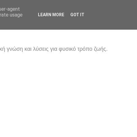
user-agent
erate usage
LEARN MORE
GOT IT
κή γνώση και λύσεις για φυσικό τρόπο ζωής.