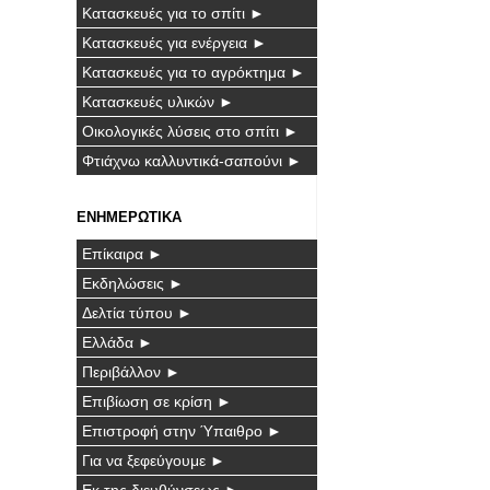
Κατασκευές για το σπίτι ►
Κατασκευές για ενέργεια ►
Κατασκευές για το αγρόκτημα ►
Κατασκευές υλικών ►
Οικολογικές λύσεις στο σπίτι ►
Φτιάχνω καλλυντικά-σαπούνι ►
ΕΝΗΜΕΡΩΤΙΚΑ
Επίκαιρα ►
Εκδηλώσεις ►
Δελτία τύπου ►
Ελλάδα ►
Περιβάλλον ►
Επιβίωση σε κρίση ►
Επιστροφή στην Ύπαιθρο ►
Για να ξεφεύγουμε ►
Εκ της διευθύνσεως ►