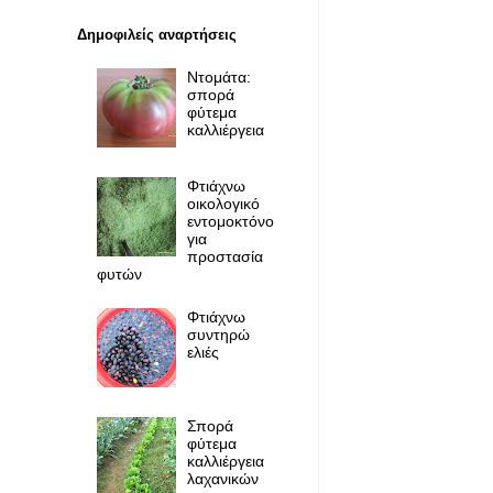
Δημοφιλείς αναρτήσεις
Ντομάτα:
σπορά
φύτεμα
καλλιέργεια
Φτιάχνω
οικολογικό
εντομοκτόνο
για
προστασία
φυτών
Φτιάχνω
συντηρώ
ελιές
Σπορά
φύτεμα
καλλιέργεια
λαχανικών