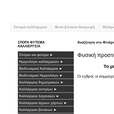
Σπορά-καλλιέργεια
Φυτά-βότανα-διατροφή
Φτιάχ
ΣΠΟΡΑ ΦΥΤΕΜΑ
Αναζήτηση στο Φτιάχν
ΚΑΛΛΙΕΡΓΕΙΑ
Φυσική προστα
Σπόροι και φύτεμα ►
Ημερολόγιο καλλιεργειών ►
Το μ
Βιοδυναμική Καλλιέργεια ►
Βιοδυναμικό Ημερολόγιο ►
Οι εχθροί, οι σύμμαχο
Καλλιέργεια δημητριακών ►
Καλλιέργεια οσπρίων ►
Καλλιέργεια λαχανικών ►
Καλλιέργεια άγριων χόρτων ►
Καλλιέργεια βοτάνων ►