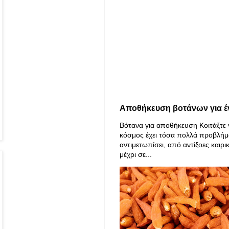
Αποθήκευση βοτάνων για έ
Βότανα για αποθήκευση Κοιτάξτε 
κόσμος έχει τόσα πολλά προβλήμ
αντιμετωπίσει, από αντίξοες καιρι
μέχρι σε...