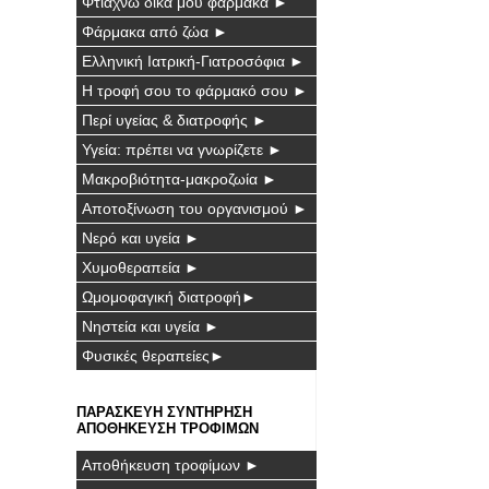
Φτιάχνω δικά μου φάρμακα ►
Φάρμακα από ζώα ►
Ελληνική Ιατρική-Γιατροσόφια ►
Η τροφή σου το φάρμακό σου ►
Περί υγείας & διατροφής ►
Υγεία: πρέπει να γνωρίζετε ►
Μακροβιότητα-μακροζωία ►
Αποτοξίνωση του οργανισμού ►
Νερό και υγεία ►
Χυμοθεραπεία ►
Ωμομοφαγική διατροφή►
Νηστεία και υγεία ►
Φυσικές θεραπείες►
ΠΑΡΑΣΚΕΥΗ ΣΥΝΤΗΡΗΣΗ
ΑΠΟΘΗΚΕΥΣΗ ΤΡΟΦΙΜΩΝ
Αποθήκευση τροφίμων ►