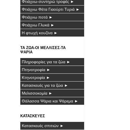
Φτιάχνω-συντηρώ τροφές ►
Φτιάχνω Φέτα Γιαούρτι Τυριά ►
Φτιάχνω ποτά ►
Φτιάχνω Γλυκά ►
Η φτωχή κουζίνα ►
ΤΑ ΖΩΑ-ΟΙ ΜΕΛΛΙΣΕΣ-ΤΑ
ΨΑΡΙΑ
Πληροφορίες για τα ζώα ►
Πτηνοτροφία ►
Κτηνοτροφία ►
Κατασκευές για τα ζώα ►
Μελισσοκομία ►
Θάλασσα Ψάρια και Ψάρεμα ►
ΚΑΤΑΣΚΕΥΕΣ
Κατασκευές σπιτιών ►