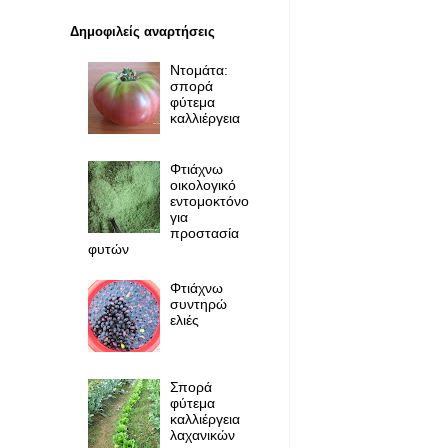
Δημοφιλείς αναρτήσεις
Ντομάτα:
σπορά
φύτεμα
καλλιέργεια
Φτιάχνω
οικολογικό
εντομοκτόνο
για
προστασία
φυτών
Φτιάχνω
συντηρώ
ελιές
Σπορά
φύτεμα
καλλιέργεια
λαχανικών