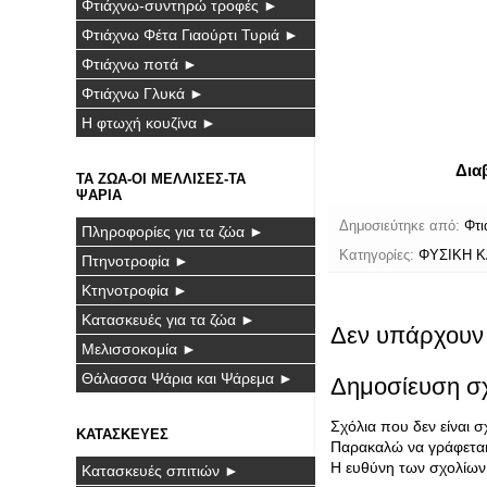
Φτιάχνω-συντηρώ τροφές ►
Φτιάχνω Φέτα Γιαούρτι Τυριά ►
Φτιάχνω ποτά ►
Φτιάχνω Γλυκά ►
Η φτωχή κουζίνα ►
Δια
ΤΑ ΖΩΑ-ΟΙ ΜΕΛΛΙΣΕΣ-ΤΑ
ΨΑΡΙΑ
Δημοσιεύτηκε από:
Φτι
Πληροφορίες για τα ζώα ►
Κατηγορίες:
ΦΥΣΙΚΗ Κ
Πτηνοτροφία ►
Κτηνοτροφία ►
Κατασκευές για τα ζώα ►
Δεν υπάρχουν 
Μελισσοκομία ►
Θάλασσα Ψάρια και Ψάρεμα ►
Δημοσίευση σ
Σχόλια που δεν είναι 
ΚΑΤΑΣΚΕΥΕΣ
Παρακαλώ να γράφεται 
Η ευθύνη των σχολίων 
Κατασκευές σπιτιών ►