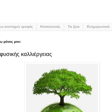
νω-συντηρώ τροφές
Κατασκευές
Τα ζώα
Ενημερωτικά
ω μόνος μου:
 φυσικής καλλιέργειας