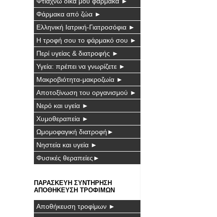
Φτιάχνω δικά μου φάρμακα ►
Φάρμακα από ζώα ►
Ελληνική Ιατρική-Γιατροσόφια ►
Η τροφή σου το φάρμακό σου ►
Περί υγείας & διατροφής ►
Υγεία: πρέπει να γνωρίζετε ►
Μακροβιότητα-μακροζωία ►
Αποτοξίνωση του οργανισμού ►
Νερό και υγεία ►
Χυμοθεραπεία ►
Ωμομοφαγική διατροφή►
Νηστεία και υγεία ►
Φυσικές θεραπείες►
ΠΑΡΑΣΚΕΥΗ ΣΥΝΤΗΡΗΣΗ
ΑΠΟΘΗΚΕΥΣΗ ΤΡΟΦΙΜΩΝ
Αποθήκευση τροφίμων ►