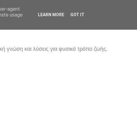
user-agent
erate usage
LEARN MORE
GOT IT
κή γνώση και λύσεις για φυσικό τρόπο ζωής.