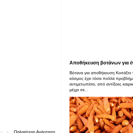
Αποθήκευση βοτάνων για έ
Βότανα για αποθήκευση Κοιτάξτε 
κόσμος έχει τόσα πολλά προβλήμ
αντιμετωπίσει, από αντίξοες καιρι
μέχρι σε...
Παλαιότερη Ανάρτηση