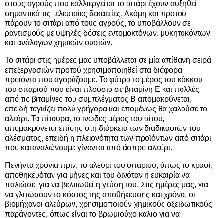
στους αγρούς που καλλιεργείται το σιτάρι έχουν αυξηθεί
σημαντικά τις τελευταίες δεκαετίες. Ακόμη και προτού
πάρουν το σιτάρι από τους αγρούς, το υποβάλλουν σε
ραντισμούς με υψηλές δόσεις εντομοκτόνων, μυκητοκόντων
και ανάλογων χημικών ουσιών.
Το σιτάρι στις ημέρες μας υποβάλλεται σε μία απίθανη σειρά
επεξεργασιών προτού χρησιμοποιηθεί στα διάφορα
προϊόντα που αγοράζουμε. Το φύτρο το μέρος του κόκκου
του σιταριού που είναι πλούσιο σε βιταμίνη Ε και πολλές
από τις βιταμίνες του συμπλέγματος Β απομακρύνεται,
επειδή ταγκίζει πολύ γρήγορα και επομένως θα χαλούσε το
αλεύρι. Τα πίτουρα, το ινώδες μέρος του σίτου,
απομακρύνεται επίσης στη διάρκεια των διαδικασιών του
αλέσματος, επειδή η πλειονότητα των προϊόντων από σιτάρι
που καταναλώνουμε γίνονται από άσπρο αλεύρι.
Πενήντα χρόνια πριν, το αλεύρι του σιταριού, όπως το κρασί,
αποθηκευόταν για μήνες και του δινόταν η ευκαιρία να
παλιώσει για να βελτιωθεί η γεύση του. Στις ημέρες μας, για
να γλιτώσουν το κόστος της αποθήκευσης και χρόνο, οι
βιομήχανοι αλεύρων, χρησιμοποιούν χημικούς οξειδωτικούς
παράγοντες, όπως είναι το βρωμιούχο κάλιο για να