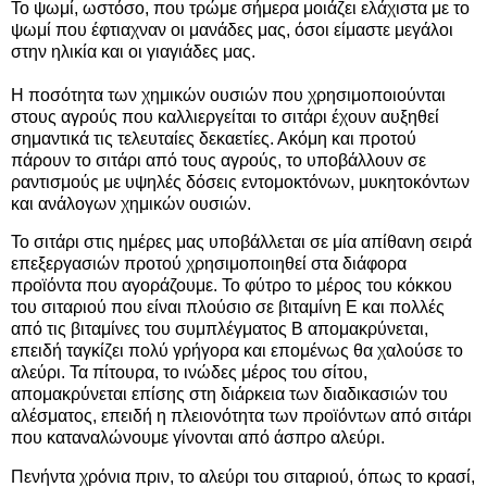
Το ψωμί, ωστόσο, που τρώμε σήμερα μοιάζει ελάχιστα με το
ψωμί που έφτιαχναν οι μανάδες μας, όσοι είμαστε μεγάλοι
στην ηλικία και οι γιαγιάδες μας.
Η ποσότητα των χημικών ουσιών που χρησιμοποιούνται
στους αγρούς που καλλιεργείται το σιτάρι έχουν αυξηθεί
σημαντικά τις τελευταίες δεκαετίες. Ακόμη και προτού
πάρουν το σιτάρι από τους αγρούς, το υποβάλλουν σε
ραντισμούς με υψηλές δόσεις εντομοκτόνων, μυκητοκόντων
και ανάλογων χημικών ουσιών.
Το σιτάρι στις ημέρες μας υποβάλλεται σε μία απίθανη σειρά
επεξεργασιών προτού χρησιμοποιηθεί στα διάφορα
προϊόντα που αγοράζουμε. Το φύτρο το μέρος του κόκκου
του σιταριού που είναι πλούσιο σε βιταμίνη Ε και πολλές
από τις βιταμίνες του συμπλέγματος Β απομακρύνεται,
επειδή ταγκίζει πολύ γρήγορα και επομένως θα χαλούσε το
αλεύρι. Τα πίτουρα, το ινώδες μέρος του σίτου,
απομακρύνεται επίσης στη διάρκεια των διαδικασιών του
αλέσματος, επειδή η πλειονότητα των προϊόντων από σιτάρι
που καταναλώνουμε γίνονται από άσπρο αλεύρι.
Πενήντα χρόνια πριν, το αλεύρι του σιταριού, όπως το κρασί,