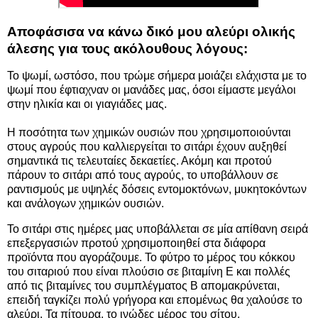
Αποφάσισα να κάνω δικό μου αλεύρι ολικής
άλεσης για τους ακόλουθους λόγους:
Το ψωμί, ωστόσο, που τρώμε σήμερα μοιάζει ελάχιστα με το
ψωμί που έφτιαχναν οι μανάδες μας, όσοι είμαστε μεγάλοι
στην ηλικία και οι γιαγιάδες μας.
Η ποσότητα των χημικών ουσιών που χρησιμοποιούνται
στους αγρούς που καλλιεργείται το σιτάρι έχουν αυξηθεί
σημαντικά τις τελευταίες δεκαετίες. Ακόμη και προτού
πάρουν το σιτάρι από τους αγρούς, το υποβάλλουν σε
ραντισμούς με υψηλές δόσεις εντομοκτόνων, μυκητοκόντων
και ανάλογων χημικών ουσιών.
Το σιτάρι στις ημέρες μας υποβάλλεται σε μία απίθανη σειρά
επεξεργασιών προτού χρησιμοποιηθεί στα διάφορα
προϊόντα που αγοράζουμε. Το φύτρο το μέρος του κόκκου
του σιταριού που είναι πλούσιο σε βιταμίνη Ε και πολλές
από τις βιταμίνες του συμπλέγματος Β απομακρύνεται,
επειδή ταγκίζει πολύ γρήγορα και επομένως θα χαλούσε το
αλεύρι. Τα πίτουρα, το ινώδες μέρος του σίτου,