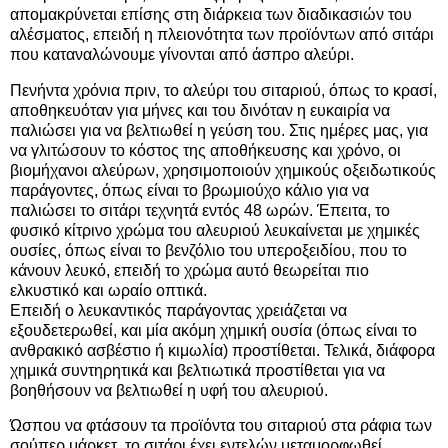
απομακρύνεται επίσης στη διάρκεια των διαδικασιών του
αλέσματος, επειδή η πλειονότητα των προϊόντων από σιτάρι
που καταναλώνουμε γίνονται από άσπρο αλεύρι.
Πενήντα χρόνια πριν, το αλεύρι του σιταριού, όπως το κρασί,
αποθηκευόταν για μήνες και του δινόταν η ευκαιρία να
παλιώσει για να βελτιωθεί η γεύση του. Στις ημέρες μας, για
να γλιτώσουν το κόστος της αποθήκευσης και χρόνο, οι
βιομήχανοι αλεύρων, χρησιμοποιούν χημικούς οξειδωτικούς
παράγοντες, όπως είναι το βρωμιούχο κάλιο για να
παλιώσει το σιτάρι τεχνητά εντός 48 ωρών. Έπειτα, το
φυσικό κίτρινο χρώμα του αλευριού λευκαίνεται με χημικές
ουσίες, όπως είναι το βενζόλιο του υπεροξειδίου, που το
κάνουν λευκό, επειδή το χρώμα αυτό θεωρείται πιο
ελκυστικό και ωραίο οπτικά.
Επειδή ο λευκαντικός παράγοντας χρειάζεται να
εξουδετερωθεί, και μία ακόμη χημική ουσία (όπως είναι το
ανθρακικό ασβέστιο ή κιμωλία) προστίθεται. Τελικά, διάφορα
χημικά συντηρητικά και βελτιωτικά προστίθεται για να
βοηθήσουν να βελτιωθεί η υφή του αλευριού.
Ώσπου να φτάσουν τα προϊόντα του σιταριού στα ράφια των
σούπερ μάρκετ, το σιτάρι έχει εντελών μεταμορφωθεί.