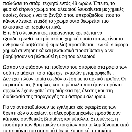
παλιώσει το σιτάρι τεχνητά εντός 48 ωρών. Έπειτα, το
φυσικό κίτρινο χρώμα του αλευριού λευκαίνεται με χημικές
ουσίες, όπως είναι το βενζόλιο του υπεροξειδίου, που το
κάνουν λευκό, επειδή το χρώμα αυτό θεωρείται πιο
ελκυστικό και ωραίο οπτικά.
Επειδή ο λευκαντικός παράγοντας χρειάζεται να
εξουδετερωθεί, και μία ακόμη χημική ουσία (όπως είναι το
ανθρακικό ασβέστιο ή κιμωλία) προστίθεται. Τελικά, διάφορα
χημικά συντηρητικά και βελτιωτικά προστίθεται για να
βοηθήσουν να βελτιωθεί η υφή του αλευριού.
Ώσπου να φτάσουν τα προϊόντα του σιταριού στα ράφια των
σούπερ μάρκετ, το σιτάρι έχει εντελών μεταμορφωθεί.
Δεν έχει πλέον καμία σχεδόν σχέση με το αρχικό προϊόν. Οι
περισσότερες βιταμίνες και τα μέταλλα που ήταν παρόντα
αρχικών έχουν χαθεί στη διάρκεια της άλεσης και στη
διαδικασία της παραγωγής του άσπρου αλευριού.
Για να αντισταθμίσουν τις εγκληματικές αφαιρέσεις των
θρεπτικών στοιχείων, οι αλευροβιομηχανίες προσθέτουν
κάποιες συνθετικές βιταμίνες και μέταλλα. Επομένως, η
ποσότητα των θρεπτικών στοιχείων που τα λαμβάνουμε από
τα προϊόντα του σιταριού (ψωμί, ζυμαρικά, μπισκότα,