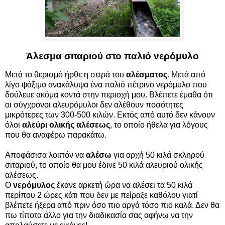
Άλεσμα σιταριού στο παλιό νερόμυλο
Μετά το θερισμό ήρθε η σειρά του
αλέσματος
. Μετά από
λίγο ψάξιμο ανακάλυψα ένα παλιό πέτρινο νερόμυλο που
δούλευε ακόμα κοντά στην περιοχή μου. Βλέπετε έμαθα ότι
οι σύγχρονοι αλευρόμυλοι δεν αλέθουν ποσότητες
μικρότερες των 300-500 κιλών. Εκτός από αυτό δεν κάνουν
όλοι
αλεύρι
ολικής αλέσεως
, το οποίο ήθελα για λόγους
που θα αναφέρω παρακάτω.
Αποφάσισα λοιπόν να
αλέσω
για αρχή 50 κιλά σκληρού
σιταριού, το οποίο θα μου έδινε 50 κιλά αλευριού ολικής
αλέσεως.
Ο
νερόμυλος
έκανε αρκετή ώρα να αλέσει τα 50 κιλά
περίπου 2 ώρες κάτι που δεν με πείραξε καθόλου γιατί
βλέπετε ήξερα από πριν όσο πιο αργά τόσο πιο καλά. Δεν θα
πω τίποτα άλλο για την διαδικασία σας αφήνω να την