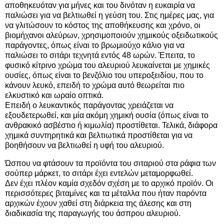
αποθηκευόταν για μήνες και του δινόταν η ευκαιρία να
παλιώσει για να βελτιωθεί η γεύση του. Στις ημέρες μας, για
να γλιτώσουν το κόστος της αποθήκευσης και χρόνο, οι
βιομήχανοι αλεύρων, χρησιμοποιούν χημικούς οξειδωτικούς
παράγοντες, όπως είναι το βρωμιούχο κάλιο για να
παλιώσει το σιτάρι τεχνητά εντός 48 ωρών. Έπειτα, το
φυσικό κίτρινο χρώμα του αλευριού λευκαίνεται με χημικές
ουσίες, όπως είναι το βενζόλιο του υπεροξειδίου, που το
κάνουν λευκό, επειδή το χρώμα αυτό θεωρείται πιο
ελκυστικό και ωραίο οπτικά.
Επειδή ο λευκαντικός παράγοντας χρειάζεται να
εξουδετερωθεί, και μία ακόμη χημική ουσία (όπως είναι το
ανθρακικό ασβέστιο ή κιμωλία) προστίθεται. Τελικά, διάφορα
χημικά συντηρητικά και βελτιωτικά προστίθεται για να
βοηθήσουν να βελτιωθεί η υφή του αλευριού.
Ώσπου να φτάσουν τα προϊόντα του σιταριού στα ράφια των
σούπερ μάρκετ, το σιτάρι έχει εντελών μεταμορφωθεί.
Δεν έχει πλέον καμία σχεδόν σχέση με το αρχικό προϊόν. Οι
περισσότερες βιταμίνες και τα μέταλλα που ήταν παρόντα
αρχικών έχουν χαθεί στη διάρκεια της άλεσης και στη
διαδικασία της παραγωγής του άσπρου αλευριού.