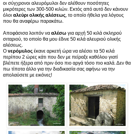
οι σύγχρονοι αλευρόμυλοι δεν αλέθουν ποσότητες
μικρότερες των 300-500 κιλών. Εκτός από αυτό δεν κάνουν
όλοι
αλεύρι
ολικής αλέσεως
, το οποίο ήθελα για λόγους
που θα αναφέρω παρακάτω.
Αποφάσισα λοιπόν να
αλέσω
για αρχή 50 κιλά σκληρού
σιταριού, το οποίο θα μου έδινε 50 κιλά αλευριού ολικής
αλέσεως.
Ο
νερόμυλος
έκανε αρκετή ώρα να αλέσει τα 50 κιλά
περίπου 2 ώρες κάτι που δεν με πείραξε καθόλου γιατί
βλέπετε ήξερα από πριν όσο πιο αργά τόσο πιο καλά. Δεν θα
πω τίποτα άλλο για την διαδικασία σας αφήνω να την
απολαύσετε με εικόνες!