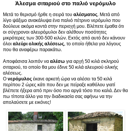
Άλεσμα σιταριού στο παλιό νερόμυλο
Μετά το θερισμό ήρθε η σειρά του
αλέσματος
. Μετά από
λίγο ψάξιμο ανακάλυψα ένα παλιό πέτρινο νερόμυλο που
δούλευε ακόμα κοντά στην περιοχή μου. Βλέπετε έμαθα ότι
οι σύγχρονοι αλευρόμυλοι δεν αλέθουν ποσότητες
μικρότερες των 300-500 κιλών. Εκτός από αυτό δεν κάνουν
όλοι
αλεύρι
ολικής αλέσεως
, το οποίο ήθελα για λόγους
που θα αναφέρω παρακάτω.
Αποφάσισα λοιπόν να
αλέσω
για αρχή 50 κιλά σκληρού
σιταριού, το οποίο θα μου έδινε 50 κιλά αλευριού ολικής
αλέσεως.
Ο
νερόμυλος
έκανε αρκετή ώρα να αλέσει τα 50 κιλά
περίπου 2 ώρες κάτι που δεν με πείραξε καθόλου γιατί
βλέπετε ήξερα από πριν όσο πιο αργά τόσο πιο καλά. Δεν θα
πω τίποτα άλλο για την διαδικασία σας αφήνω να την
απολαύσετε με εικόνες!