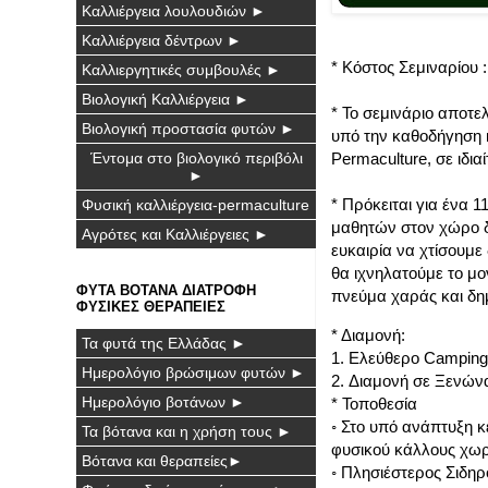
Καλλιέργεια λουλουδιών ►
Καλλιέργεια δέντρων ►
* Κόστος Σεμιναρίου
Καλλιεργητικές συμβουλές ►
Βιολογική Καλλιέργεια ►
* Το σεμινάριο αποτελ
Βιολογική προστασία φυτών ►
υπό την καθοδήγηση 
Έντομα στο βιολογικό περιβόλι
Permaculture, σε ιδια
►
* Πρόκειται για ένα 
Φυσική καλλιέργεια-permaculture
μαθητών στον χώρο δι
Αγρότες και Καλλιέργειες ►
ευκαιρία να χτίσουμ
θα ιχνηλατούμε το μο
ΦΥΤΑ ΒΟΤΑΝΑ ΔΙΑΤΡΟΦΗ
πνεύμα χαράς και δη
ΦΥΣΙΚΕΣ ΘΕΡΑΠΕΙΕΣ
* Διαμονή:
Τα φυτά της Ελλάδας ►
1. Ελεύθερο Camping 
Ημερολόγιο βρώσιμων φυτών ►
2. Διαμονή σε Ξενών
Ημερολόγιο βοτάνων ►
* Τοποθεσία
◦ Στο υπό ανάπτυξη κ
Τα βότανα και η χρήση τους ►
φυσικού κάλλους χωρ
Βότανα και θεραπείες►
◦ Πλησιέστερος Σιδη