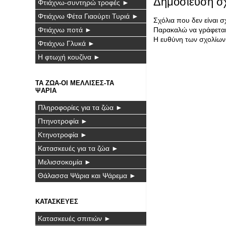
Δημοσίευση σ
Φτιάχνω-συντηρώ τροφές ►
Φτιάχνω Φέτα Γιαούρτι Τυριά ►
Σχόλια που δεν είναι 
Φτιάχνω ποτά ►
Παρακαλώ να γράφεται 
Η ευθύνη των σχολίων 
Φτιάχνω Γλυκά ►
Η φτωχή κουζίνα ►
ΤΑ ΖΩΑ-ΟΙ ΜΕΛΛΙΣΕΣ-ΤΑ
ΨΑΡΙΑ
Πληροφορίες για τα ζώα ►
Πτηνοτροφία ►
Κτηνοτροφία ►
Κατασκευές για τα ζώα ►
Μελισσοκομία ►
Θάλασσα Ψάρια και Ψάρεμα ►
ΚΑΤΑΣΚΕΥΕΣ
Κατασκευές σπιτιών ►