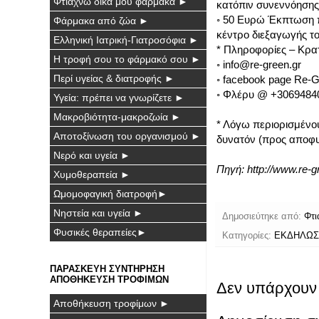
Φτιάχνω δικά μου φάρμακα ►
κατόπιν συνεννόησης
◦ 50 Ευρώ Έκπτωση 
Φάρμακα από ζώα ►
κέντρο διεξαγωγής τ
Ελληνική Ιατρική-Γιατροσόφια ►
* Πληροφορίες – Κρα
Η τροφή σου το φάρμακό σου ►
◦ info@re-green.gr
Περί υγείας & διατροφής ►
◦ facebook page Re-
◦ Φλέρυ @ +3069484
Υγεία: πρέπει να γνωρίζετε ►
Μακροβιότητα-μακροζωία ►
* Λόγω περιορισμένο
Αποτοξίνωση του οργανισμού ►
δυνατόν (προς αποφυ
Νερό και υγεία ►
Πηγή:
http://www.re-g
Χυμοθεραπεία ►
Ωμομοφαγική διατροφή►
Νηστεία και υγεία ►
Δημοσιεύτηκε από:
Φτι
Φυσικές θεραπείες►
Κατηγορίες:
ΕΚΔΗΛΩΣ
ΠΑΡΑΣΚΕΥΗ ΣΥΝΤΗΡΗΣΗ
ΑΠΟΘΗΚΕΥΣΗ ΤΡΟΦΙΜΩΝ
Δεν υπάρχουν 
Αποθήκευση τροφίμων ►