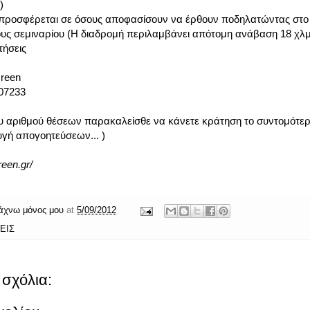
)
προσφέρεται σε όσους αποφασίσουν να έρθουν ποδηλατώντας στο
ους σεμιναρίου (Η διαδρομή περιλαμβάνει απότομη ανάβαση 18 χλμ
τήσεις
Green
07233
υ αριθμού θέσεων παρακαλείσθε να κάνετε κράτηση το συντομότε
γή απογοητεύσεων... )
reen.gr/
άχνω μόνος μου
at
5/09/2012
ΕΙΣ
σχόλια: