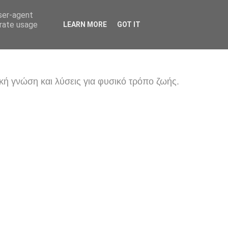
user-agent
erate usage
LEARN MORE
GOT IT
κή γνώση και λύσεις για φυσικό τρόπο ζωής.