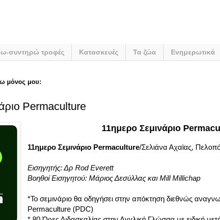
νω-συντηρώ τροφές
Κατασκευές
Τα ζώα
Ενημερωτικά
ω μόνος μου:
άριο Permaculture
11ημερο Σεμινάριο Permacu
11ημερο Σεμινάριο Permaculture
/Σελιάνα Αχαϊας, Πελοπό
Εισηγητής: Δρ Rod Everett
Βοηθοί Εισηγητού: Μάριος Δεσύλλας και Mill Millichap
*Το σεμινάριο θα οδηγήσει στην απόκτηση διεθνώς αναγ
Permaculture (PDC)
* 80 Ώρες Διδασκαλίας στην Αγγλική Γλώσσα με ειδική με