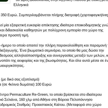
Ελληνικά
 : 350 Ευρώ. Συμπεριλαμβάνεται πλήρης διατροφή (χορτοφαγική/ve
εί μία εξαιρετική ευκαιρία απόκτησης ιδιαίτερα εποικοδομητικής γν
και διδασκαλία καθηγητών με πολύχρονη εμπειρία στο χώρο της
ίτερα προσιτή τιμή.
11-ήμερο το οποίο απαιτεί την πλήρη παρακολούθηση και παραμονή
εξαγωγής. Ένα βιωματικό σεμινάριο, το οποίο θα μας δώσει την
ε δεσμούς αλληλοϋποστήριξης και συνεργασίας μεταξύ των μελών,
νοπάτι της αειφορίας και της βιωσιμότητας. Και όλα αυτά μέσα σε έ
μιουργικότητας.
(με δικό σας εξοπλισμό)
α (σε 4κλινα δωμάτια) 100 Ευρώ
έντρο Permaculture Re-Green, το οποίο βρίσκεται στο ιδιαίτερου
ιό Σελιάνα, 160 χλμ από Αθήνα στη Βόρεια Πελοπόννησο
ροδρομικός Σταθμός: Προαστιακός Κιάτου. (Μεταφορά στο χώρο