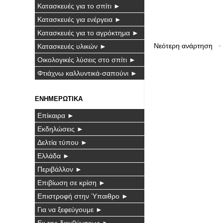
Κατασκευές για το σπίτι ►
Κατασκευές για ενέργεια ►
Κατασκευές για το αγρόκτημα ►
Νεότερη ανάρτηση
Κατασκευές υλικών ►
Οικολογικές λύσεις στο σπίτι ►
Φτιάχνω καλλυντικά-σαπούνι ►
ΕΝΗΜΕΡΩΤΙΚΑ
Επίκαιρα ►
Εκδηλώσεις ►
Δελτία τύπου ►
Ελλάδα ►
Περιβάλλον ►
Επιβίωση σε κρίση ►
Επιστροφή στην Ύπαιθρο ►
Για να ξεφεύγουμε ►
Εκ της διευθύνσεως ►