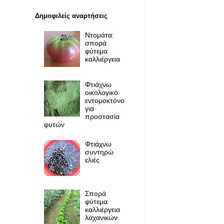
Δημοφιλείς αναρτήσεις
Ντομάτα:
σπορά
φύτεμα
καλλιέργεια
Φτιάχνω
οικολογικό
εντομοκτόνο
για
προστασία
φυτών
Φτιάχνω
συντηρώ
ελιές
Σπορά
φύτεμα
καλλιέργεια
λαχανικών