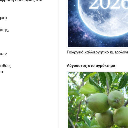
gan)
ώσης,
Γεωργικό καλλιεργητικό ημερολόγ
 των
 καθώς
Αύγουστος στο αγρόκτημα
να