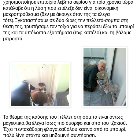
χρησιμοποίησε επιτοίχιο λέβητα αερίου για τρία χρόνια τώρα
κατάλαβε ότι η λύση που επέλεξε δεν είναι οικονομική
μακροπρόθεσμα (δεν με άκουγε όταν της τα έλεγα
τότε).Εγκαταστήσαμε σε δύο ώρες την πελλετό-σομπα στη
θέση της, τρυπήσαμε τον τοίχο για να περάσει έξω το μπουρί
της και τα υπόλοιπα εξαρτήματα (ταφ,καπέλο) και τη βάλαμε
μπροστά.
Το θέαμα της καύσης του πέλλετ στη σόμπα είναι όντως
μαγευτικό,θα έλεγα ίσως πιό όμορφο και από του τζακιού.
Έχει πεντακάθαρη φλόγα,καθόλου καπνό από το μπουρί,
πολύ λίγη στάχτυ και μηδαμινή συντήρηση.