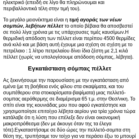
ηλεκτρικό (επειδή σε λίγο θα πληρώνουμαι και
περιβαλλοντικά τέλη στην τιμή του).
Το μεγάλο μειονέκτημα είναι η
τιμή αγοράς των νέων
σομπών, λεβήτων πέλλετ
το οποίο βέβαια θα αποσβεστεί
σε πολύ λίγα χρόνια με τις υπάρχουσες τιμές καυσίμων.Η
θερμιδική απόδοση των πέλλετ είναι περίπου 4500 θερμίδες
ανά κιλό και με βάση αυτή έχουμε μια σχέση σε σχέση με το
πετρέλαιο : 1 λίτρο πετρελαίου δίνει ίδια ζέστη με 2,1 κιλά
πέλλετ (χωρίς να υπολογίσουμε απόδοση σόμπας, λέβητα).
Εγκατάσταση σόμπας πέλλετ
Ας ξεκινήσουμε την παρουσίαση με την εγκατάσταση από
εμένα (με τη βοήθεια ενός φίλου στα σκαψίματα, και του
συμπέθερου στα στοκαρίσματα-βαψίματα) μιας πελλετό-
σομπας αερόθερμης σε διαμέρισμα 65 τ.μ. στην Θεσ/νικη. Το
σπίτι είναι της κουνιάδας μου που αφού εγκατέστησε και
χρησιμοποίησε επιτοίχιο λέβητα αερίου για τρία χρόνια τώρα
κατάλαβε ότι η λύση που επέλεξε δεν είναι οικονομική
μακροπρόθεσμα (δεν με άκουγε όταν της τα έλεγα
τότε).Εγκαταστήσαμε σε δύο ώρες την πελλετό-σομπα στη
θέση της, τρυπήσαμε τον τοίχο για να περάσει έξω το μπουρί