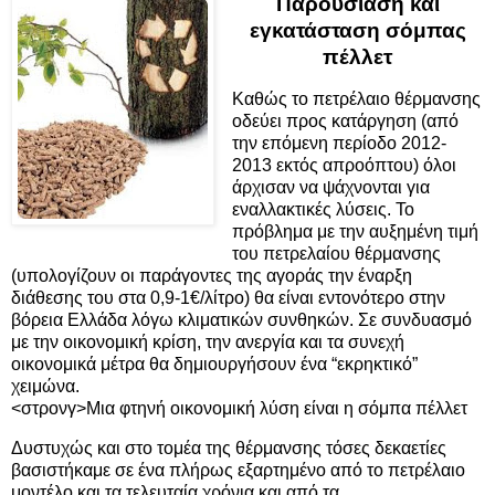
Παρουσίαση και
εγκατάσταση σόμπας
πέλλετ
Καθώς το πετρέλαιο θέρμανσης
οδεύει προς κατάργηση (από
την επόμενη περίοδο 2012-
2013 εκτός απροόπτου) όλοι
άρχισαν να ψάχνονται για
εναλλακτικές λύσεις. Το
πρόβλημα με την αυξημένη τιμή
του πετρελαίου θέρμανσης
(υπολογίζουν οι παράγοντες της αγοράς την έναρξη
διάθεσης του στα 0,9-1€/λίτρο) θα είναι εντονότερο στην
βόρεια Ελλάδα λόγω κλιματικών συνθηκών. Σε συνδυασμό
με την οικονομική κρίση, την ανεργία και τα συνεχή
οικονομικά μέτρα θα δημιουργήσουν ένα “εκρηκτικό”
χειμώνα.
<στρονγ>Μια φτηνή οικονομική λύση είναι η σόμπα πέλλετ
Δυστυχώς και στο τομέα της θέρμανσης τόσες δεκαετίες
βασιστήκαμε σε ένα πλήρως εξαρτημένο από το πετρέλαιο
μοντέλο και τα τελευταία χρόνια και από τα