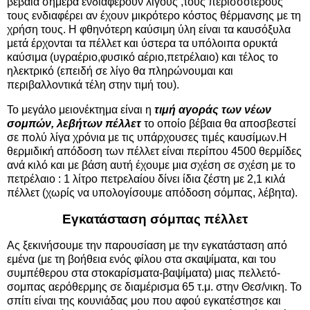
βέβαια σήμερα ενδιαφέρουν λίγους ,τους περισσότερους
τους ενδιαφέρει αν έχουν μικρότερο κόστος θέρμανσης με τη
χρήση τους. Η φθηνότερη καύσιμη ύλη είναι τα καυσόξυλα
μετά έρχονται τα πέλλετ και ύστερα τα υπόλοιπα ορυκτά
καύσιμα (υγραέριο,φυσικό αέριο,πετρέλαιο) και τέλος το
ηλεκτρικό (επειδή σε λίγο θα πληρώνουμαι και
περιβαλλοντικά τέλη στην τιμή του).
Το μεγάλο μειονέκτημα είναι η
τιμή αγοράς των νέων
σομπών, λεβήτων πέλλετ
το οποίο βέβαια θα αποσβεστεί
σε πολύ λίγα χρόνια με τις υπάρχουσες τιμές καυσίμων.Η
θερμιδική απόδοση των πέλλετ είναι περίπου 4500 θερμίδες
ανά κιλό και με βάση αυτή έχουμε μια σχέση σε σχέση με το
πετρέλαιο : 1 λίτρο πετρελαίου δίνει ίδια ζέστη με 2,1 κιλά
πέλλετ (χωρίς να υπολογίσουμε απόδοση σόμπας, λέβητα).
Εγκατάσταση σόμπας πέλλετ
Ας ξεκινήσουμε την παρουσίαση με την εγκατάσταση από
εμένα (με τη βοήθεια ενός φίλου στα σκαψίματα, και του
συμπέθερου στα στοκαρίσματα-βαψίματα) μιας πελλετό-
σομπας αερόθερμης σε διαμέρισμα 65 τ.μ. στην Θεσ/νικη. Το
σπίτι είναι της κουνιάδας μου που αφού εγκατέστησε και