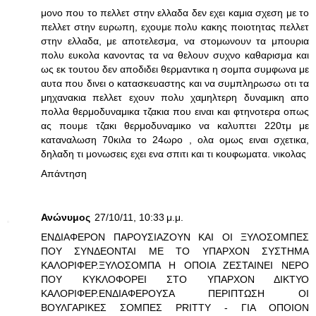
μονο που το πελλετ στην ελλαδα δεν εχει καμια σχεση με το
πελλετ στην ευρωπη, εχουμε πολυ κακης ποιοτητας πελλετ
στην ελλαδα, με αποτελεσμα, να στομωνουν τα μπουρια
πολυ ευκολα κανοντας τα να θελουν συχνο καθαρισμα και
ως εκ τουτου δεν αποδιδει θερμαντικα η σομπα συμφωνα με
αυτα που δινει ο κατασκευαστης και να συμπληρωσω οτι τα
μηχανακια πελλετ εχουν πολυ χαμηλτερη δυναμικη απο
πολλα θερμοδυναμικα τζακια που ειναι και φτηνοτερα οπως
ας πουμε τζακι θερμοδυναμικο να καλυπτει 220τμ με
καταναλωση 70κιλα το 24ωρο , ολα ομως ειναι σχετικα,
δηλαδη τι μονωσεις εχει ενα σπιτι και τι κουφωματα. νικολας
Απάντηση
Ανώνυμος
27/10/11, 10:33 μ.μ.
ΕΝΔΙΑΦΕΡΟΝ ΠΑΡΟΥΣΙΑΖΟΥΝ ΚΑΙ ΟΙ ΞΥΛΟΣΟΜΠΕΣ
ΠΟΥ ΣΥΝΔΕΟΝΤΑΙ ΜΕ ΤΟ ΥΠΑΡΧΟΝ ΣΥΣΤΗΜΑ
ΚΑΛΟΡΙΦΕΡ.ΞΥΛΟΣΟΜΠΑ Η ΟΠΟΙΑ ΖΕΣΤΑΙΝΕΙ ΝΕΡΟ
ΠΟΥ ΚΥΚΛΟΦΟΡΕΙ ΣΤΟ ΥΠΑΡΧΟΝ ΔΙΚΤΥΟ
ΚΑΛΟΡΙΦΕΡ.ΕΝΔΙΑΦΕΡΟΥΣΑ ΠΕΡΙΠΤΩΣΗ ΟΙ
ΒΟΥΛΓΑΡΙΚΕΣ ΣΟΜΠΕΣ PRITTY - ΓΙΑ ΟΠΟΙΟΝ