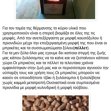
Για τον τομέα της θέρμανσης το κύριο υλικό που
χρησιμοποιούν είναι η στερεή βιομάζα σε όλες της τις
μορφές. Από την ανεπεξέργαστη με μορφή καυσόξυλου ή
πριονιδιών μέχρι την επεξεργασμένη μορφή της που έιναι οι
μπρικέτες και τα συσσωματώματα ξύλου(
πέλλετ
).
Για τα μεν ξύλα όλοι μας εχουμε δει καποια στιγμή της ζωής
μας κάπου ξυλόσομπες να τα καίνε και να ζεσταίνουν κάποιο
χώρο.Οι μπρικέτες και τα πέλλετ τα τελευταια χρόνια
εμφανίστηκαν στην ζωή μας και οι περισσοτεροι αγνοούν την
υύπαρξη τους και χρήση τους.Οι μπρικέτες μπορούν να
καούν σε οποιοδήποτε τζάκι ή ξυλόσομπα ή ξυλολέβητα
χωρίς καμμιά μετατροπή.Ουσιαστικά ειναι συμπιεσμένα
πριονίδια με μορφή κυλινδρική ή μορφή τούβλου.