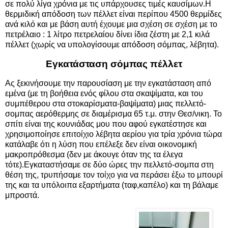
σε πολύ λίγα χρόνια με τις υπάρχουσες τιμές καυσίμων.Η
θερμιδική απόδοση των πέλλετ είναι περίπου 4500 θερμίδες
ανά κιλό και με βάση αυτή έχουμε μια σχέση σε σχέση με το
πετρέλαιο : 1 λίτρο πετρελαίου δίνει ίδια ζέστη με 2,1 κιλά
πέλλετ (χωρίς να υπολογίσουμε απόδοση σόμπας, λέβητα).
Εγκατάσταση σόμπας πέλλετ
Ας ξεκινήσουμε την παρουσίαση με την εγκατάσταση από
εμένα (με τη βοήθεια ενός φίλου στα σκαψίματα, και του
συμπέθερου στα στοκαρίσματα-βαψίματα) μιας πελλετό-
σομπας αερόθερμης σε διαμέρισμα 65 τ.μ. στην Θεσ/νικη. Το
σπίτι είναι της κουνιάδας μου που αφού εγκατέστησε και
χρησιμοποίησε επιτοίχιο λέβητα αερίου για τρία χρόνια τώρα
κατάλαβε ότι η λύση που επέλεξε δεν είναι οικονομική
μακροπρόθεσμα (δεν με άκουγε όταν της τα έλεγα
τότε).Εγκαταστήσαμε σε δύο ώρες την πελλετό-σομπα στη
θέση της, τρυπήσαμε τον τοίχο για να περάσει έξω το μπουρί
της και τα υπόλοιπα εξαρτήματα (ταφ,καπέλο) και τη βάλαμε
μπροστά.