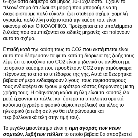
6-8χιλιοστά διάμετρο και μήκος 10-15χιλιοστά. 'Εχουν το
πλεονέκτημα ότι είναι σε μορφή που μπορούμε να τη
διαχειριστούμε πολύ εύκολα, έχει σταθερό σχήμα, χαμηλή
υγρασία, πολύ λίγη στάχτυ κατά την καύση του, είναι
οικονομικό και ΟΙΚΟΛΟΓΙΚΟ. Προέρχεται από υπολείμματα
ξυλείας που συμπιέζονται σε ειδικές μηχανές και παίρνουν
αυτό το σχήμα.
Επειδή κατά την καύση τους το CO2 που εκπέμπεται είναι
αυτό που δέσμευσαν τα φυτά κατά τη διάρκεια της ζωής τους
λέμε ότι το ισοζύγιο του CO2 είναι μηδενικό σε αντίθεση με
τα ορυκτά καύσιμα που προσθέτουν CO2 στην ατμόσφαιρα
πέρνοντας το από το υπέδαφος της γης. Αυτά τα θεωρητικά
βέβαια σήμερα ενδιαφέρουν λίγους ,τους περισσότερους
τους ενδιαφέρει αν έχουν μικρότερο κόστος θέρμανσης με τη
χρήση τους. Η φθηνότερη καύσιμη ύλη είναι τα καυσόξυλα
μετά έρχονται τα πέλλετ και ύστερα τα υπόλοιπα ορυκτά
καύσιμα (υγραέριο,φυσικό αέριο,πετρέλαιο) και τέλος το
ηλεκτρικό (επειδή σε λίγο θα πληρώνουμαι και
περιβαλλοντικά τέλη στην τιμή του).
Το μεγάλο μειονέκτημα είναι η
τιμή αγοράς των νέων
σομπών, λεβήτων πέλλετ
το οποίο βέβαια θα αποσβεστεί