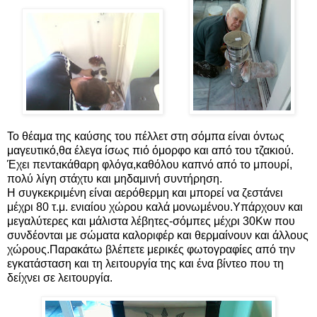
Το θέαμα της καύσης του πέλλετ στη σόμπα είναι όντως
μαγευτικό,θα έλεγα ίσως πιό όμορφο και από του τζακιού.
Έχει πεντακάθαρη φλόγα,καθόλου καπνό από το μπουρί,
πολύ λίγη στάχτυ και μηδαμινή συντήρηση.
Η συγκεκριμένη είναι αερόθερμη και μπορεί να ζεστάνει
μέχρι 80 τ.μ. ενιαίου χώρου καλά μονωμένου.Υπάρχουν και
μεγαλύτερες και μάλιστα λέβητες-σόμπες μέχρι 30Kw που
συνδέονται με σώματα καλοριφέρ και θερμαίνουν και άλλους
χώρους.Παρακάτω βλέπετε μερικές φωτογραφίες από την
εγκατάσταση και τη λειτουργία της και ένα βίντεο που τη
δείχνει σε λειτουργία.