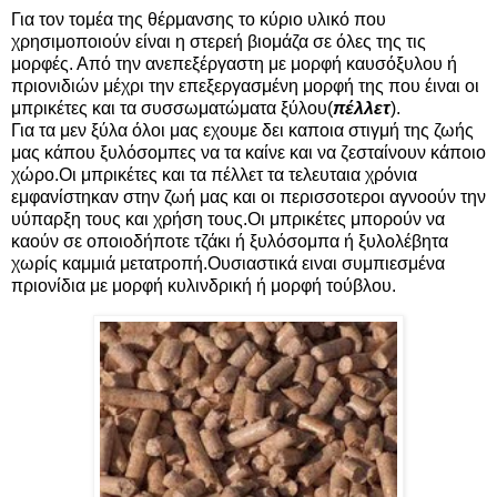
Για τον τομέα της θέρμανσης το κύριο υλικό που
χρησιμοποιούν είναι η στερεή βιομάζα σε όλες της τις
μορφές. Από την ανεπεξέργαστη με μορφή καυσόξυλου ή
πριονιδιών μέχρι την επεξεργασμένη μορφή της που έιναι οι
μπρικέτες και τα συσσωματώματα ξύλου(
πέλλετ
).
Για τα μεν ξύλα όλοι μας εχουμε δει καποια στιγμή της ζωής
μας κάπου ξυλόσομπες να τα καίνε και να ζεσταίνουν κάποιο
χώρο.Οι μπρικέτες και τα πέλλετ τα τελευταια χρόνια
εμφανίστηκαν στην ζωή μας και οι περισσοτεροι αγνοούν την
υύπαρξη τους και χρήση τους.Οι μπρικέτες μπορούν να
καούν σε οποιοδήποτε τζάκι ή ξυλόσομπα ή ξυλολέβητα
χωρίς καμμιά μετατροπή.Ουσιαστικά ειναι συμπιεσμένα
πριονίδια με μορφή κυλινδρική ή μορφή τούβλου.