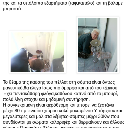
της και τα υπόλοιπα εξαρτήματα (ταφ,καπέλο) και τη βάλαμε
μπροστά.
Το θέαμα της καύσης του πέλλετ στη σόμπα είναι όντως
μαγευτικό,θα έλεγα ίσως πιό όμορφο και από του τζακιού.
Έχει πεντακάθαρη φλόγα,καθόλου καπνό από το μπουρί,
πολύ λίγη στάχτυ και μηδαμινή συντήρηση.
Η συγκεκριμένη είναι αερόθερμη και μπορεί να ζεστάνει
μέχρι 80 τ.μ. ενιαίου χώρου καλά μονωμένου.Υπάρχουν και
μεγαλύτερες και μάλιστα λέβητες-σόμπες μέχρι 30Kw που
συνδέονται με σώματα καλοριφέρ και θερμαίνουν και άλλους
χώρους.Παρακάτω βλέπετε μερικές φωτογραφίες από την