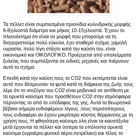
Τα πέλλετ είναι συμπιεσμένα πριονίδια κυλινδρικής μορφής
6-8χιλιοστά διάμετρο και μήκος 10-15χιλιοστά. 'Εχουν το
πλεονέκτημα ότι είναι σε μορφή που μπορούμε να τη
διαχειριστούμε πολύ εύκολα, έχει σταθερό σχήμα, χαμηλή
υγρασία, πολύ λίγη στάχτυ κατά την καύση του, είναι
οικονομικό και ΟΙΚΟΛΟΓΙΚΟ. Προέρχεται από υπολείμματα
ξυλείας που συμπιέζονται σε ειδικές μηχανές και παίρνουν
αυτό το σχήμα.
Επειδή κατά την καύση τους το CO2 που εκπέμπεται είναι
αυτό που δέσμευσαν τα φυτά κατά τη διάρκεια της ζωής τους
λέμε ότι το ισοζύγιο του CO2 είναι μηδενικό σε αντίθεση με
τα ορυκτά καύσιμα που προσθέτουν CO2 στην ατμόσφαιρα
πέρνοντας το από το υπέδαφος της γης. Αυτά τα θεωρητικά
βέβαια σήμερα ενδιαφέρουν λίγους ,τους περισσότερους
τους ενδιαφέρει αν έχουν μικρότερο κόστος θέρμανσης με τη
χρήση τους. Η φθηνότερη καύσιμη ύλη είναι τα καυσόξυλα
μετά έρχονται τα πέλλετ και ύστερα τα υπόλοιπα ορυκτά
καύσιμα (υγραέριο,φυσικό αέριο,πετρέλαιο) και τέλος το