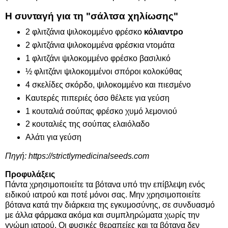
Η συνταγή για τη "σάλτσα χηλίωσης"
2 φλιτζάνια ψιλοκομμένο φρέσκο
​​κόλιαντρο
2 φλιτζάνια ψιλοκομμένα φρέσκια ντομάτα
1 φλιτζάνι ψιλοκομμένο φρέσκο ​​βασιλικό
½ φλιτζάνι ψιλοκομμένοι σπόροι κολοκύθας
4 σκελίδες σκόρδο, ψιλοκομμένο και πιεσμένο
Καυτερές πιπεριές όσο θέλετε για γεύση
1 κουταλιά σούπας φρέσκο χυμό λεμονιού
2 κουταλιές της σούπας ελαιόλαδο
Αλάτι για γεύση
Πηγή:
https://strictlymedicinalseeds.com
Προφυλάξεις
Πάντα χρησιμοποιείτε τα βότανα υπό την επίβλεψη ενός
ειδικού ιατρού και ποτέ μόνοι σας. Μην χρησιμοποιείτε
βότανα κατά την διάρκεια της εγκυμοσύνης, σε συνδυασμό
με άλλα φάρμακα ακόμα και συμπληρώματα χωρίς την
γνώμη ιατρού. Οι φυσικές θεραπείες και τα βότανα δεν