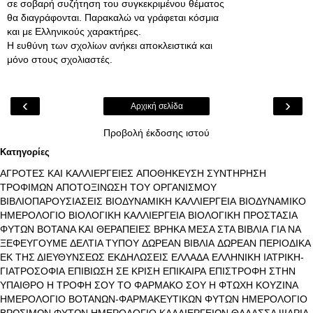
σε σοβαρή συζήτηση του συγκεκριμένου θέματος
θα διαγράφονται. Παρακαλώ να γράφεται κόσμια
και με Ελληνικούς χαρακτήρες.
Η ευθύνη των σχολίων ανήκει αποκλειστικά και
μόνο στους σχολιαστές.
‹
›
Αρχική σελίδα
Προβολή έκδοσης ιστού
Κατηγορίες
ΑΓΡΟΤΕΣ ΚΑΙ ΚΑΛΛΙΕΡΓΕΙΕΣ
ΑΠΟΘΗΚΕΥΣΗ ΣΥΝΤΗΡΗΣΗ
ΤΡΟΦΙΜΩΝ
ΑΠΟΤΟΞΙΝΩΣΗ ΤΟΥ ΟΡΓΑΝΙΣΜΟΥ
ΒΙΒΛΙΟΠΑΡΟΥΣΙΑΣΕΙΣ
ΒΙΟΔΥΝΑΜΙΚΗ ΚΑΛΛΙΕΡΓΕΙΑ
ΒΙΟΔΥΝΑΜΙΚΟ
ΗΜΕΡΟΛΟΓΙΟ
ΒΙΟΛΟΓΙΚΗ ΚΑΛΛΙΕΡΓΕΙΑ
ΒΙΟΛΟΓΙΚΗ ΠΡΟΣΤΑΣΙΑ
ΦΥΤΩΝ
ΒΟΤΑΝΑ ΚΑΙ ΘΕΡΑΠΕΙΕΣ
ΒΡΗΚΑ ΜΕΣΑ ΣΤΑ ΒΙΒΛΙΑ
ΓΙΑ ΝΑ
ΞΕΦΕΥΓΟΥΜΕ
ΔΕΛΤΙΑ ΤΥΠΟΥ
ΔΩΡΕΑΝ ΒΙΒΛΙΑ
ΔΩΡΕΑΝ ΠΕΡΙΟΔΙΚΑ
ΕΚ ΤΗΣ ΔΙΕΥΘΥΝΣΕΩΣ
ΕΚΔΗΛΩΣΕΙΣ
ΕΛΛΑΔΑ
ΕΛΛΗΝΙΚΗ ΙΑΤΡΙΚΗ-
ΓΙΑΤΡΟΣΟΦΙΑ
ΕΠΙΒΙΩΣΗ ΣΕ ΚΡΙΣΗ
ΕΠΙΚΑΙΡΑ
ΕΠΙΣΤΡΟΦΗ ΣΤΗΝ
ΥΠΑΙΘΡΟ
Η ΤΡΟΦΗ ΣΟΥ ΤΟ ΦΑΡΜΑΚΟ ΣΟΥ
Η ΦΤΩΧΗ ΚΟΥΖΙΝΑ
ΗΜΕΡΟΛΟΓΙΟ ΒΟΤΑΝΩΝ-ΦΑΡΜΑΚΕΥΤΙΚΩΝ ΦΥΤΩΝ
ΗΜΕΡΟΛΟΓΙΟ