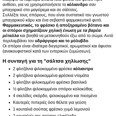
ανθίσει, για να χρησιμοποιήσετε το
κόλιανδρο
σαν
μπαχαρικό στο μαγείρεμα και σε σάλτσες.
Συλλέξτε τους σπόρους, που είναι συστατικό του γνωστού
μπαχαρικού κάρυ και ένα σεβαστό φαρμακευτικό φυτό.
Φαρμακευτικός, το φρέσκο ή αποξηραμένο βότανο και
οι σπόροι σχηματίζουν
χηλική ένωση με τα βαρέα
μέταλλα
και βοηθά να μετακινηθούν έξω από το σώμα. Αυτό
περιλαμβάνει τον
υδράργυρο και το μόλυβδο
.
Οι σπόροι είναι ιδιαίτερα διεγερτικοί, αρωματικοί και άφυσοι
(ανακουφιστικοί κατά των εντερικών ζυμώσεων).
Η συνταγή για τη "σάλτσα χηλίωσης"
2 φλιτζάνια ψιλοκομμένο φρέσκο
​​κόλιαντρο
2 φλιτζάνια ψιλοκομμένα φρέσκια ντομάτα
1 φλιτζάνι ψιλοκομμένο φρέσκο ​​βασιλικό
½ φλιτζάνι ψιλοκομμένοι σπόροι κολοκύθας
4 σκελίδες σκόρδο, ψιλοκομμένο και πιεσμένο
Καυτερές πιπεριές όσο θέλετε για γεύση
1 κουταλιά σούπας φρέσκο χυμό λεμονιού
2 κουταλιές της σούπας ελαιόλαδο