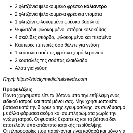
2 φλιτζάνια ψιλοκομμένο φρέσκο
​​κόλιαντρο
2 φλιτζάνια ψιλοκομμένα φρέσκια ντομάτα
1 φλιτζάνι ψιλοκομμένο φρέσκο ​​βασιλικό
½ φλιτζάνι ψιλοκομμένοι σπόροι κολοκύθας
4 σκελίδες σκόρδο, ψιλοκομμένο και πιεσμένο
Καυτερές πιπεριές όσο θέλετε για γεύση
1 κουταλιά σούπας φρέσκο χυμό λεμονιού
2 κουταλιές της σούπας ελαιόλαδο
Αλάτι για γεύση
Πηγή:
https://strictlymedicinalseeds.com
Προφυλάξεις
Πάντα χρησιμοποιείτε τα βότανα υπό την επίβλεψη ενός
ειδικού ιατρού και ποτέ μόνοι σας. Μην χρησιμοποιείτε
βότανα κατά την διάρκεια της εγκυμοσύνης, σε συνδυασμό
με άλλα φάρμακα ακόμα και συμπληρώματα χωρίς την
γνώμη ιατρού. Οι φυσικές θεραπείες και τα βότανα δεν
αποτελούν υποκατάστατο ιατρικής περίθαλψης.
Οι πληροφορίες που παρέχονται είναι καθαρά και μόνο για