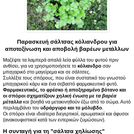
Παρασκευή σάλτσας κόλιανδρου για
αποτοξίνωση και αποβολή βαρέων μετάλλων
Μαζέψτε τα λαμπερά απαλά λεία φύλλα του φυτού πριν
ανθίσει, για να χρησιμοποιήσετε το
κόλιανδρο
σαν
μπαχαρικό στο μαγείρεμα και σε σάλτσες.
Συλλέξτε τους σπόρους, που είναι συστατικό του γνωστού
μπαχαρικού κάρυ και ένα σεβαστό φαρμακευτικό φυτό.
Φαρμακευτικός, το φρέσκο ή αποξηραμένο βότανο και
οι σπόροι σχηματίζουν
χηλική ένωση με τα βαρέα
μέταλλα
και βοηθά να μετακινηθούν έξω από το σώμα. Αυτό
περιλαμβάνει τον
υδράργυρο και το μόλυβδο
.
Οι σπόροι είναι ιδιαίτερα διεγερτικοί, αρωματικοί και άφυσοι
(ανακουφιστικοί κατά των εντερικών ζυμώσεων).
Η συνταγή για τη "σάλτσα χηλίωσης"