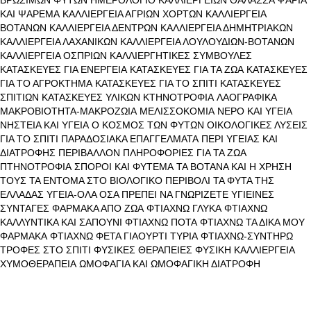
ΒΡΩΣΙΜΩΝ ΦΥΤΩΝ
ΗΜΕΡΟΛΟΓΙΟ ΚΑΛΛΙΕΡΓΕΙΩΝ
ΘΑΛΑΣΣΑ ΨΑΡΙΑ
ΚΑΙ ΨΑΡΕΜΑ
ΚΑΛΛΙΕΡΓΕΙΑ ΑΓΡΙΩΝ ΧΟΡΤΩΝ
ΚΑΛΛΙΕΡΓΕΙΑ
ΒΟΤΑΝΩΝ
ΚΑΛΛΙΕΡΓΕΙΑ ΔΕΝΤΡΩΝ
ΚΑΛΛΙΕΡΓΕΙΑ ΔΗΜΗΤΡΙΑΚΩΝ
ΚΑΛΛΙΕΡΓΕΙΑ ΛΑΧΑΝΙΚΩΝ
ΚΑΛΛΙΕΡΓΕΙΑ ΛΟΥΛΟΥΔΙΩΝ-ΒΟΤΑΝΩΝ
ΚΑΛΛΙΕΡΓΕΙΑ ΟΣΠΡΙΩΝ
ΚΑΛΛΙΕΡΓΗΤΙΚΕΣ ΣΥΜΒΟΥΛΕΣ
ΚΑΤΑΣΚΕΥΕΣ ΓΙΑ ΕΝΕΡΓΕΙΑ
ΚΑΤΑΣΚΕΥΕΣ ΓΙΑ ΤΑ ΖΩΑ
ΚΑΤΑΣΚΕΥΕΣ
ΓΙΑ ΤΟ ΑΓΡΟΚΤΗΜΑ
ΚΑΤΑΣΚΕΥΕΣ ΓΙΑ ΤΟ ΣΠΙΤΙ
ΚΑΤΑΣΚΕΥΕΣ
ΣΠΙΤΙΩΝ
ΚΑΤΑΣΚΕΥΕΣ ΥΛΙΚΩΝ
ΚΤΗΝΟΤΡΟΦΙΑ
ΛΑΟΓΡΑΦΙΚΑ
ΜΑΚΡΟΒΙΟΤΗΤΑ-ΜΑΚΡΟΖΩΙΑ
ΜΕΛΙΣΣΟΚΟΜΙΑ
ΝΕΡΟ ΚΑΙ ΥΓΕΙΑ
ΝΗΣΤΕΙΑ ΚΑΙ ΥΓΕΙΑ
Ο ΚΟΣΜΟΣ ΤΩΝ ΦΥΤΩΝ
ΟΙΚΟΛΟΓΙΚΕΣ ΛΥΣΕΙΣ
ΓΙΑ ΤΟ ΣΠΙΤΙ
ΠΑΡΑΔΟΣΙΑΚΑ ΕΠΑΓΓΕΛΜΑΤΑ
ΠΕΡΙ ΥΓΕΙΑΣ ΚΑΙ
ΔΙΑΤΡΟΦΗΣ
ΠΕΡΙΒΑΛΛΟΝ
ΠΛΗΡΟΦΟΡΙΕΣ ΓΙΑ ΤΑ ΖΩΑ
ΠΤΗΝΟΤΡΟΦΙΑ
ΣΠΟΡΟΙ ΚΑΙ ΦΥΤΕΜΑ
ΤΑ ΒΟΤΑΝΑ ΚΑΙ Η ΧΡΗΣΗ
ΤΟΥΣ
ΤΑ ΕΝΤΟΜΑ ΣΤΟ ΒΙΟΛΟΓΙΚΟ ΠΕΡΙΒΟΛΙ
ΤΑ ΦΥΤΑ ΤΗΣ
ΕΛΛΑΔΑΣ
ΥΓΕΙΑ-ΟΛΑ ΟΣΑ ΠΡΕΠΕΙ ΝΑ ΓΝΩΡΙΖΕΤΕ
ΥΓΙΕΙΝΕΣ
ΣΥΝΤΑΓΕΣ
ΦΑΡΜΑΚΑ ΑΠΟ ΖΩΑ
ΦΤΙΑΧΝΩ ΓΛΥΚΑ
ΦΤΙΑΧΝΩ
ΚΑΛΛΥΝΤΙΚΑ ΚΑΙ ΣΑΠΟΥΝΙ
ΦΤΙΑΧΝΩ ΠΟΤΑ
ΦΤΙΑΧΝΩ ΤΑ ΔΙΚΑ ΜΟΥ
ΦΑΡΜΑΚΑ
ΦΤΙΑΧΝΩ ΦΕΤΑ ΓΙΑΟΥΡΤΙ ΤΥΡΙΑ
ΦΤΙΑΧΝΩ-ΣΥΝΤΗΡΩ
ΤΡΟΦΕΣ ΣΤΟ ΣΠΙΤΙ
ΦΥΣΙΚΕΣ ΘΕΡΑΠΕΙΕΣ
ΦΥΣΙΚΗ ΚΑΛΛΙΕΡΓΕΙΑ
ΧΥΜΟΘΕΡΑΠΕΙΑ
ΩΜΟΦΑΓΙΑ ΚΑΙ ΩΜΟΦΑΓΙΚΗ ΔΙΑΤΡΟΦΗ