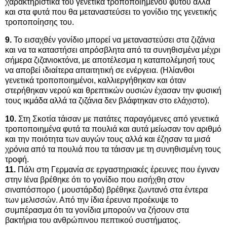
χαρακτηριστικά του γενετικά τροποποιημένου φυτού αλλά
και στα φυτά που θα μεταναστεύσει το γονίδιο της γενετικής
τροποποίησης του.
9.
Το εισαχθέν γονίδιο μπορεί να μεταναστεύσει στα ζιζάνια
και να τα καταστήσει απρόσβλητα από τα συνηθισμένα μέχρι
σήμερα ζιζανιοκτόνα, με αποτέλεσμα η καταπολέμησή τους
να αποβεί ιδιαίτερα απαιτητική σε ενέργεια. (Ηλίανθοι
γενετικά τροποποιημένοι, καλλιεργήθηκαν και όταν
στερήθηκαν νερού και θρεπτικών ουσιών έχασαν την φυσική
τους ικμάδα αλλά τα ζιζάνια δεν βλάφτηκαν στο ελάχιστο).
10.
Στη Σκοτία τάισαν με πατάτες παραγόμενες από γενετικά
τροποποιημένα φυτά τα πουλιά και αυτά μείωσαν τον αριθμό
και την ποιότητα των αυγών τους αλλά και έζησαν τα μισά
χρόνια από τα πουλιά που τα τάισαν με τη συνηθισμένη τους
τροφή.
11.
Πάλι στη Γερμανία σε εργαστηριακές έρευνες που έγιναν
στην Ιένα βρέθηκε ότι το γονίδιο που εισήχθη στον
σιναπόσπορο ( μουστάρδα) βρέθηκε ζωντανό στα έντερα
των μελισσών. Από την ίδια έρευνα προέκυψε το
συμπέρασμα ότι τα γονίδια μπορούν να ζήσουν στα
βακτήρια του ανθρώπινου πεπτικού συστήματος.