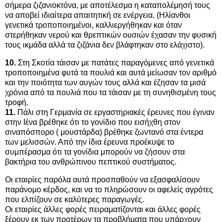
σήμερα ζιζανιοκτόνα, με αποτέλεσμα η καταπολέμησή τους
να αποβεί ιδιαίτερα απαιτητική σε ενέργεια. (Ηλίανθοι
γενετικά τροποποιημένοι, καλλιεργήθηκαν και όταν
στερήθηκαν νερού και θρεπτικών ουσιών έχασαν την φυσική
τους ικμάδα αλλά τα ζιζάνια δεν βλάφτηκαν στο ελάχιστο).
10.
Στη Σκοτία τάισαν με πατάτες παραγόμενες από γενετικά
τροποποιημένα φυτά τα πουλιά και αυτά μείωσαν τον αριθμό
και την ποιότητα των αυγών τους αλλά και έζησαν τα μισά
χρόνια από τα πουλιά που τα τάισαν με τη συνηθισμένη τους
τροφή.
11.
Πάλι στη Γερμανία σε εργαστηριακές έρευνες που έγιναν
στην Ιένα βρέθηκε ότι το γονίδιο που εισήχθη στον
σιναπόσπορο ( μουστάρδα) βρέθηκε ζωντανό στα έντερα
των μελισσών. Από την ίδια έρευνα προέκυψε το
συμπέρασμα ότι τα γονίδια μπορούν να ζήσουν στα
βακτήρια του ανθρώπινου πεπτικού συστήματος.
Οι εταιρίες παρόλα αυτά προσπαθούν να εξασφαλίσουν
παράνομο κέρδος, και να το πληρώσουν οι αφελείς αγρότες
που ελπίζουν σε καλύτερες παραγωγές.
Οι εταιρίες άλλες φορές πειραματίζονται και άλλες φορές
ξέρουν εκ των προτέρων τα προβλήματα που υπάρχουν