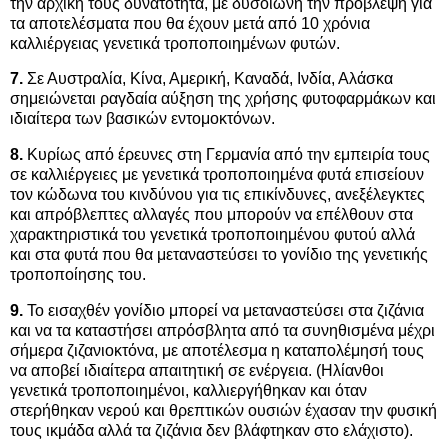
την αρχική τους δυνατότητα, με δυσοίωνη την πρόβλεψη για
τα αποτελέσματα που θα έχουν μετά από 10 χρόνια
καλλιέργειας γενετικά τροποποιημένων φυτών.
7.
Σε Αυστραλία, Κίνα, Αμερική, Καναδά, Ινδία, Αλάσκα
σημειώνεται ραγδαία αύξηση της χρήσης φυτοφαρμάκων και
ιδιαίτερα των βασικών εντομοκτόνων.
8.
Κυρίως από έρευνες στη Γερμανία από την εμπειρία τους
σε καλλιέργειες με γενετικά τροποποιημένα φυτά επισείουν
τον κώδωνα του κινδύνου για τις επικίνδυνες, ανεξέλεγκτες
και απρόβλεπτες αλλαγές που μπορούν να επέλθουν στα
χαρακτηριστικά του γενετικά τροποποιημένου φυτού αλλά
και στα φυτά που θα μεταναστεύσει το γονίδιο της γενετικής
τροποποίησης του.
9.
Το εισαχθέν γονίδιο μπορεί να μεταναστεύσει στα ζιζάνια
και να τα καταστήσει απρόσβλητα από τα συνηθισμένα μέχρι
σήμερα ζιζανιοκτόνα, με αποτέλεσμα η καταπολέμησή τους
να αποβεί ιδιαίτερα απαιτητική σε ενέργεια. (Ηλίανθοι
γενετικά τροποποιημένοι, καλλιεργήθηκαν και όταν
στερήθηκαν νερού και θρεπτικών ουσιών έχασαν την φυσική
τους ικμάδα αλλά τα ζιζάνια δεν βλάφτηκαν στο ελάχιστο).