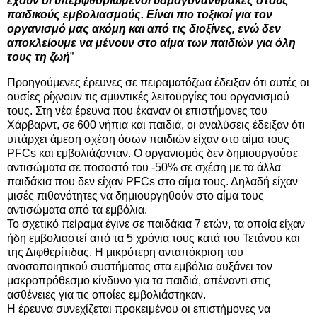
έχουν οι υπερφθοριωμένοι υδρογονάνθρακες στους
παιδικούς εμβολιασμούς. Είναι πιο τοξικοί για τον
οργανισμό μας ακόμη και από τις διοξίνες, ενώ δεν
αποκλείουμε να μένουν στο αίμα των παιδιών για όλη
τους τη ζωή
”
Προηγούμενες έρευνες σε πειραματόζωα έδειξαν ότι αυτές οι
ουσίες ρίχνουν τις αμυντικές λειτουργίες του οργανισμού
τους. Στη νέα έρευνα που έκαναν οι επιστήμονες του
Χάρβαρντ, σε 600 νήπια και παιδιά, οι αναλύσεις έδειξαν ότι
υπάρχει άμεση σχέση όσων παιδιών είχαν στο αίμα τους
PFCs και εμβολιάζονταν. Ο οργανισμός δεν δημιουργούσε
αντισώματα σε ποσοστό του -50% σε σχέση με τα άλλα
παιδάκια που δεν είχαν PFCs στο αίμα τους. Δηλαδή είχαν
μισές πιθανότητες να δημιουργηθούν στο αίμα τους
αντισώματα από τα εμβόλια.
Το σχετικό πείραμα έγινε σε παιδάκια 7 ετών, τα οποία είχαν
ήδη εμβολιαστεί από τα 5 χρόνια τους κατά του Τετάνου και
της Διφθερίτιδας. Η μικρότερη ανταπόκριση του
ανοσοποιητικού συστήματος στα εμβόλια αυξάνει τον
μακροπρόθεσμο κίνδυνο για τα παιδιά, απέναντι στις
ασθένειες για τις οποίες εμβολιάστηκαν.
Η έρευνα συνεχίζεται προκειμένου οι επιστήμονες να