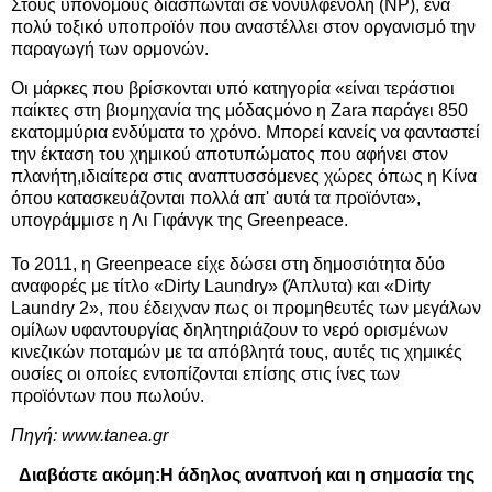
Στους υπονόμους διασπώνται σε νονυλφενόλη (NP), ένα
πολύ τοξικό υποπροϊόν που αναστέλλει στον οργανισμό την
παραγωγή των ορμονών.
Οι μάρκες που βρίσκονται υπό κατηγορία «είναι τεράστιοι
παίκτες στη βιομηχανία της μόδας
μόνο η Zara παράγει 850
εκατομμύρια ενδύματα το χρόνο. Μπορεί κανείς να φανταστεί
την έκταση του χημικού αποτυπώματος που αφήνει στον
πλανήτη,ιδιαίτερα στις αναπτυσσόμενες χώρες όπως η Κίνα
όπου κατασκευάζονται πολλά απ' αυτά τα προϊόντα»,
υπογράμμισε η Λι Γιφάνγκ της Greenpeace.
Το 2011, η Greenpeace είχε δώσει στη δημοσιότητα δύο
αναφορές με τίτλο «Dirty Laundry» (Άπλυτα) και «Dirty
Laundry 2», που έδειχναν πως οι προμηθευτές των μεγάλων
ομίλων υφαντουργίας δηλητηριάζουν το νερό ορισμένων
κινεζικών ποταμών με τα απόβλητά τους, αυτές τις χημικές
ουσίες οι οποίες εντοπίζονται επίσης στις ίνες των
προϊόντων που πωλούν.
Πηγή:
www.tanea.gr
Διαβάστε ακόμη:
Η άδηλος αναπνοή και η σημασία της