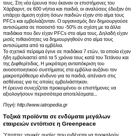
τους. Στη νέα έρευνα που έκαναν οι επιστήμονες του
Χάρβαρντ, σε 600 νήπια και παιδιά, οι αναλύσεις έδειξαν ότι
υπάρχει άμεση σχέση όσων παιδιών είχαν στο αίμα τους
PFCs και εμβολιάζονταν. Ο οργανισμός δεν δημιουργούσε
αντισώματα σε ποσοστό του -50% σε σχέση με τα άλλα
παιδάκια που δεν είχαν PFCs στο αίμα τους. Δηλαδή είχαν
μισές πιθανότητες να δημιουργηθούν στο αίμα τους
αντισώματα από τα εμβόλια.
Το σχετικό πείραμα έγινε σε παιδάκια 7 ετών, τα οποία είχαν
ήδη εμβολιαστεί από τα 5 χρόνια τους κατά του Τετάνου και
της Διφθερίτιδας. Η μικρότερη ανταπόκριση του
ανοσοποιητικού συστήματος στα εμβόλια αυξάνει τον
μακροπρόθεσμο κίνδυνο για τα παιδιά, απέναντι στις
ασθένειες για τις οποίες εμβολιάστηκαν.
Η έρευνα συνεχίζεται προκειμένου οι επιστήμονες να
αξιολογήσουν περισσότερα αποτελέσματα...
Πηγή:
http://www.iatropedia.gr
Τοξικά προϊόντα σε ενδύματα μεγάλων
εταιρειών εντόπισε η Greenpeace
Ύποπτες χημικές ουσίες που ενδέχεται να προκαλούν