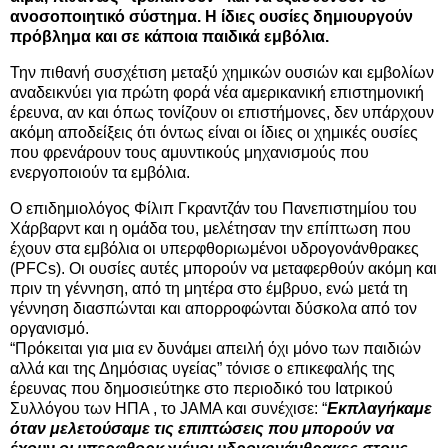
ανοσοποιητικό σύστημα. Η ίδιες ουσίες δημιουργούν
πρόβλημα και σε κάποια παιδικά εμβόλια.
Την πιθανή συσχέτιση μεταξύ χημικών ουσιών και εμβολίων
αναδεικνύει για πρώτη φορά νέα αμερικανική επιστημονική
έρευνα, αν και όπως τονίζουν οι επιστήμονες, δεν υπάρχουν
ακόμη αποδείξεις ότι όντως είναι οι ίδιες οι χημικές ουσίες
που φρενάρουν τους αμυντικούς μηχανισμούς που
ενεργοποιούν τα εμβόλια.
Ο επιδημιολόγος Φίλιπ Γκραντζάν του Πανεπιστημίου του
Χάρβαρντ και η ομάδα του, μελέτησαν την επίπτωση που
έχουν στα εμβόλια οι υπερφθοριωμένοι υδρογονάνθρακες
(PFCs). Οι ουσίες αυτές μπορούν να μεταφερθούν ακόμη και
πριν τη γέννηση, από τη μητέρα στο έμβρυο, ενώ μετά τη
γέννηση διασπώνται και απορροφώνται δύσκολα από τον
οργανισμό.
“Πρόκειται για μια εν δυνάμει απειλή όχι μόνο των παιδιών
αλλά και της Δημόσιας υγείας” τόνισε ο επικεφαλής της
έρευνας που δημοσιεύτηκε στο περιοδικό του Ιατρικού
Συλλόγου των ΗΠΑ , το JAMA και συνέχισε: “
Εκπλαγήκαμε
όταν μελετούσαμε τις επιπτώσεις που μπορούν να