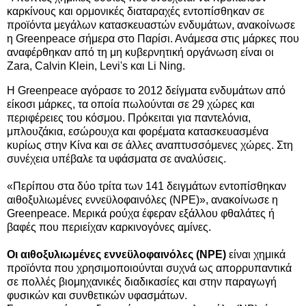
καρκίνους και ορμονικές διαταραχές εντοπίσθηκαν σε
προϊόντα μεγάλων κατασκευαστών ενδυμάτων, ανακοίνωσε
η Greenpeace σήμερα στο Παρίσι. Ανάμεσα στις μάρκες που
αναφέρθηκαν από τη μη κυβερνητική οργάνωση είναι οι
Zara, Calvin Klein, Levi's και Li Ning.
Η Greenpeace αγόρασε το 2012 δείγματα ενδυμάτων από
είκοσι μάρκες, τα οποία πωλούνται σε 29 χώρες και
περιφέρειες του κόσμου. Πρόκειται για παντελόνια,
μπλουζάκια, εσώρουχα και φορέματα κατασκευασμένα
κυρίως στην Κίνα και σε άλλες αναπτυσσόμενες χώρες. Στη
συνέχεια υπέβαλε τα υφάσματα σε αναλύσεις.
«Περίπου στα δύο τρίτα των 141 δειγμάτων εντοπίσθηκαν
αιθοξυλιωμένες εννεϋλοφαινόλες (NPE)», ανακοίνωσε η
Greenpeace. Μερικά ρούχα έφεραν εξάλλου φθαλάτες ή
βαφές που περιείχαν καρκινογόνες αμίνες.
Οι αιθοξυλιωμένες εννεϋλοφαινόλες (NPE)
είναι χημικά
προϊόντα που χρησιμοποιούνται συχνά ως απορρυπαντικά
σε πολλές βιομηχανικές διαδικασίες και στην παραγωγή
φυσικών και συνθετικών υφασμάτων.