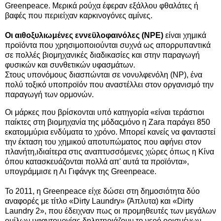
Greenpeace. Μερικά ρούχα έφεραν εξάλλου φθαλάτες ή
βαφές που περιείχαν καρκινογόνες αμίνες.
Οι αιθοξυλιωμένες εννεϋλοφαινόλες (NPE)
είναι χημικά
προϊόντα που χρησιμοποιούνται συχνά ως απορρυπαντικά
σε πολλές βιομηχανικές διαδικασίες και στην παραγωγή
φυσικών και συνθετικών υφασμάτων.
Στους υπονόμους διασπώνται σε νονυλφενόλη (NP), ένα
πολύ τοξικό υποπροϊόν που αναστέλλει στον οργανισμό την
παραγωγή των ορμονών.
Οι μάρκες που βρίσκονται υπό κατηγορία «είναι τεράστιοι
παίκτες στη βιομηχανία της μόδας
μόνο η Zara παράγει 850
εκατομμύρια ενδύματα το χρόνο. Μπορεί κανείς να φανταστεί
την έκταση του χημικού αποτυπώματος που αφήνει στον
πλανήτη,ιδιαίτερα στις αναπτυσσόμενες χώρες όπως η Κίνα
όπου κατασκευάζονται πολλά απ' αυτά τα προϊόντα»,
υπογράμμισε η Λι Γιφάνγκ της Greenpeace.
Το 2011, η Greenpeace είχε δώσει στη δημοσιότητα δύο
αναφορές με τίτλο «Dirty Laundry» (Άπλυτα) και «Dirty
Laundry 2», που έδειχναν πως οι προμηθευτές των μεγάλων
ομίλων υφαντουργίας δηλητηριάζουν το νερό ορισμένων