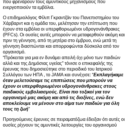
που φρενάρουν τους αμυντικούς μηχανισμούς που
ενεργοποιούν τα εμβόλια.
Ο επιδημιολόγος Φίλιπ Γκραντζάν του Πανεπιστημίου του
Χάρβαρντ και η ομάδα του, μελέτησαν την επίπτωση που
έχουν στα εμβόλια οι υπερφθοριωμένοι υδρογονάνθρακες
(PFCs). Οι ουσίες αυτές μπορούν να μεταφερθούν ακόμη και
πριν τη γέννηση, από τη μητέρα στο έμβρυο, ενώ μετά τη
γέννηση διασπώνται και απορροφώνται δύσκολα από τον
οργανισμό.
“Πρόκειται για μια εν δυνάμει απειλή όχι μόνο των παιδιών
αλλά και της Δημόσιας υγείας” τόνισε ο επικεφαλής της
έρευνας που δημοσιεύτηκε στο περιοδικό του Ιατρικού
Συλλόγου των ΗΠΑ , το JAMA και συνέχισε: “
Εκπλαγήκαμε
όταν μελετούσαμε τις επιπτώσεις που μπορούν να
έχουν οι υπερφθοριωμένοι υδρογονάνθρακες στους
παιδικούς εμβολιασμούς. Είναι πιο τοξικοί για τον
οργανισμό μας ακόμη και από τις διοξίνες, ενώ δεν
αποκλείουμε να μένουν στο αίμα των παιδιών για όλη
τους τη ζωή
”
Προηγούμενες έρευνες σε πειραματόζωα έδειξαν ότι αυτές οι
ουσίες ρίχνουν τις αμυντικές λειτουργίες του οργανισμού