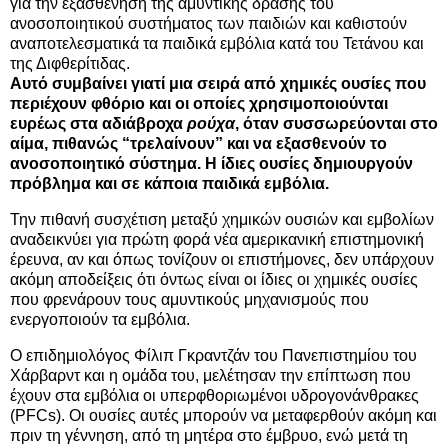
για την εξασθένηση της αμυντικής δράσης του
ανοσοποιητικού συστήματος των παιδιών και καθιστούν
αναποτελεσματικά τα παιδικά εμβόλια κατά του Τετάνου και
της Διφθερίτιδας.
Αυτό συμβαίνει γιατί μια σειρά από χημικές ουσίες που
περιέχουν φθόριο και οι οποίες χρησιμοποιούνται
ευρέως στα αδιάβροχα
ρούχα
, όταν συσσωρεύονται στο
αίμα, πιθανώς “τρελαίνουν” και να εξασθενούν το
ανοσοποιητικό σύστημα. Η ίδιες ουσίες δημιουργούν
πρόβλημα και σε κάποια παιδικά εμβόλια.
Την πιθανή συσχέτιση μεταξύ χημικών ουσιών και εμβολίων
αναδεικνύει για πρώτη φορά νέα αμερικανική επιστημονική
έρευνα, αν και όπως τονίζουν οι επιστήμονες, δεν υπάρχουν
ακόμη αποδείξεις ότι όντως είναι οι ίδιες οι χημικές ουσίες
που φρενάρουν τους αμυντικούς μηχανισμούς που
ενεργοποιούν τα εμβόλια.
Ο επιδημιολόγος Φίλιπ Γκραντζάν του Πανεπιστημίου του
Χάρβαρντ και η ομάδα του, μελέτησαν την επίπτωση που
έχουν στα εμβόλια οι υπερφθοριωμένοι υδρογονάνθρακες
(PFCs). Οι ουσίες αυτές μπορούν να μεταφερθούν ακόμη και
πριν τη γέννηση, από τη μητέρα στο έμβρυο, ενώ μετά τη