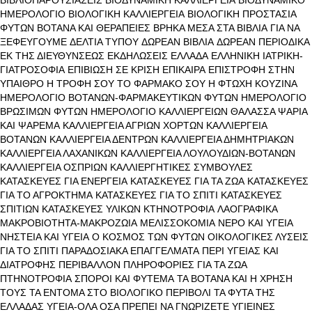
ΗΜΕΡΟΛΟΓΙΟ
ΒΙΟΛΟΓΙΚΗ ΚΑΛΛΙΕΡΓΕΙΑ
ΒΙΟΛΟΓΙΚΗ ΠΡΟΣΤΑΣΙΑ
ΦΥΤΩΝ
ΒΟΤΑΝΑ ΚΑΙ ΘΕΡΑΠΕΙΕΣ
ΒΡΗΚΑ ΜΕΣΑ ΣΤΑ ΒΙΒΛΙΑ
ΓΙΑ ΝΑ
ΞΕΦΕΥΓΟΥΜΕ
ΔΕΛΤΙΑ ΤΥΠΟΥ
ΔΩΡΕΑΝ ΒΙΒΛΙΑ
ΔΩΡΕΑΝ ΠΕΡΙΟΔΙΚΑ
ΕΚ ΤΗΣ ΔΙΕΥΘΥΝΣΕΩΣ
ΕΚΔΗΛΩΣΕΙΣ
ΕΛΛΑΔΑ
ΕΛΛΗΝΙΚΗ ΙΑΤΡΙΚΗ-
ΓΙΑΤΡΟΣΟΦΙΑ
ΕΠΙΒΙΩΣΗ ΣΕ ΚΡΙΣΗ
ΕΠΙΚΑΙΡΑ
ΕΠΙΣΤΡΟΦΗ ΣΤΗΝ
ΥΠΑΙΘΡΟ
Η ΤΡΟΦΗ ΣΟΥ ΤΟ ΦΑΡΜΑΚΟ ΣΟΥ
Η ΦΤΩΧΗ ΚΟΥΖΙΝΑ
ΗΜΕΡΟΛΟΓΙΟ ΒΟΤΑΝΩΝ-ΦΑΡΜΑΚΕΥΤΙΚΩΝ ΦΥΤΩΝ
ΗΜΕΡΟΛΟΓΙΟ
ΒΡΩΣΙΜΩΝ ΦΥΤΩΝ
ΗΜΕΡΟΛΟΓΙΟ ΚΑΛΛΙΕΡΓΕΙΩΝ
ΘΑΛΑΣΣΑ ΨΑΡΙΑ
ΚΑΙ ΨΑΡΕΜΑ
ΚΑΛΛΙΕΡΓΕΙΑ ΑΓΡΙΩΝ ΧΟΡΤΩΝ
ΚΑΛΛΙΕΡΓΕΙΑ
ΒΟΤΑΝΩΝ
ΚΑΛΛΙΕΡΓΕΙΑ ΔΕΝΤΡΩΝ
ΚΑΛΛΙΕΡΓΕΙΑ ΔΗΜΗΤΡΙΑΚΩΝ
ΚΑΛΛΙΕΡΓΕΙΑ ΛΑΧΑΝΙΚΩΝ
ΚΑΛΛΙΕΡΓΕΙΑ ΛΟΥΛΟΥΔΙΩΝ-ΒΟΤΑΝΩΝ
ΚΑΛΛΙΕΡΓΕΙΑ ΟΣΠΡΙΩΝ
ΚΑΛΛΙΕΡΓΗΤΙΚΕΣ ΣΥΜΒΟΥΛΕΣ
ΚΑΤΑΣΚΕΥΕΣ ΓΙΑ ΕΝΕΡΓΕΙΑ
ΚΑΤΑΣΚΕΥΕΣ ΓΙΑ ΤΑ ΖΩΑ
ΚΑΤΑΣΚΕΥΕΣ
ΓΙΑ ΤΟ ΑΓΡΟΚΤΗΜΑ
ΚΑΤΑΣΚΕΥΕΣ ΓΙΑ ΤΟ ΣΠΙΤΙ
ΚΑΤΑΣΚΕΥΕΣ
ΣΠΙΤΙΩΝ
ΚΑΤΑΣΚΕΥΕΣ ΥΛΙΚΩΝ
ΚΤΗΝΟΤΡΟΦΙΑ
ΛΑΟΓΡΑΦΙΚΑ
ΜΑΚΡΟΒΙΟΤΗΤΑ-ΜΑΚΡΟΖΩΙΑ
ΜΕΛΙΣΣΟΚΟΜΙΑ
ΝΕΡΟ ΚΑΙ ΥΓΕΙΑ
ΝΗΣΤΕΙΑ ΚΑΙ ΥΓΕΙΑ
Ο ΚΟΣΜΟΣ ΤΩΝ ΦΥΤΩΝ
ΟΙΚΟΛΟΓΙΚΕΣ ΛΥΣΕΙΣ
ΓΙΑ ΤΟ ΣΠΙΤΙ
ΠΑΡΑΔΟΣΙΑΚΑ ΕΠΑΓΓΕΛΜΑΤΑ
ΠΕΡΙ ΥΓΕΙΑΣ ΚΑΙ
ΔΙΑΤΡΟΦΗΣ
ΠΕΡΙΒΑΛΛΟΝ
ΠΛΗΡΟΦΟΡΙΕΣ ΓΙΑ ΤΑ ΖΩΑ
ΠΤΗΝΟΤΡΟΦΙΑ
ΣΠΟΡΟΙ ΚΑΙ ΦΥΤΕΜΑ
ΤΑ ΒΟΤΑΝΑ ΚΑΙ Η ΧΡΗΣΗ
ΤΟΥΣ
ΤΑ ΕΝΤΟΜΑ ΣΤΟ ΒΙΟΛΟΓΙΚΟ ΠΕΡΙΒΟΛΙ
ΤΑ ΦΥΤΑ ΤΗΣ
ΕΛΛΑΔΑΣ
ΥΓΕΙΑ-ΟΛΑ ΟΣΑ ΠΡΕΠΕΙ ΝΑ ΓΝΩΡΙΖΕΤΕ
ΥΓΙΕΙΝΕΣ