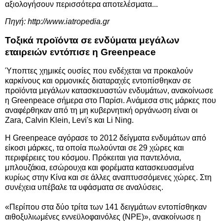
αξιολογήσουν περισσότερα αποτελέσματα...
Πηγή:
http://www.iatropedia.gr
Τοξικά προϊόντα σε ενδύματα μεγάλων
εταιρειών εντόπισε η Greenpeace
Ύποπτες χημικές ουσίες που ενδέχεται να προκαλούν
καρκίνους και ορμονικές διαταραχές εντοπίσθηκαν σε
προϊόντα μεγάλων κατασκευαστών ενδυμάτων, ανακοίνωσε
η Greenpeace σήμερα στο Παρίσι. Ανάμεσα στις μάρκες που
αναφέρθηκαν από τη μη κυβερνητική οργάνωση είναι οι
Zara, Calvin Klein, Levi's και Li Ning.
Η Greenpeace αγόρασε το 2012 δείγματα ενδυμάτων από
είκοσι μάρκες, τα οποία πωλούνται σε 29 χώρες και
περιφέρειες του κόσμου. Πρόκειται για παντελόνια,
μπλουζάκια, εσώρουχα και φορέματα κατασκευασμένα
κυρίως στην Κίνα και σε άλλες αναπτυσσόμενες χώρες. Στη
συνέχεια υπέβαλε τα υφάσματα σε αναλύσεις.
«Περίπου στα δύο τρίτα των 141 δειγμάτων εντοπίσθηκαν
αιθοξυλιωμένες εννεϋλοφαινόλες (NPE)», ανακοίνωσε η