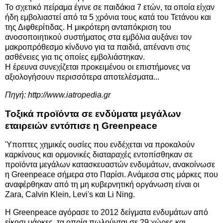
Το σχετικό πείραμα έγινε σε παιδάκια 7 ετών, τα οποία είχαν
ήδη εμβολιαστεί από τα 5 χρόνια τους κατά του Τετάνου και
της Διφθερίτιδας. Η μικρότερη ανταπόκριση του
ανοσοποιητικού συστήματος στα εμβόλια αυξάνει τον
μακροπρόθεσμο κίνδυνο για τα παιδιά, απέναντι στις
ασθένειες για τις οποίες εμβολιάστηκαν.
Η έρευνα συνεχίζεται προκειμένου οι επιστήμονες να
αξιολογήσουν περισσότερα αποτελέσματα...
Πηγή:
http://www.iatropedia.gr
Τοξικά προϊόντα σε ενδύματα μεγάλων
εταιρειών εντόπισε η Greenpeace
Ύποπτες χημικές ουσίες που ενδέχεται να προκαλούν
καρκίνους και ορμονικές διαταραχές εντοπίσθηκαν σε
προϊόντα μεγάλων κατασκευαστών ενδυμάτων, ανακοίνωσε
η Greenpeace σήμερα στο Παρίσι. Ανάμεσα στις μάρκες που
αναφέρθηκαν από τη μη κυβερνητική οργάνωση είναι οι
Zara, Calvin Klein, Levi's και Li Ning.
Η Greenpeace αγόρασε το 2012 δείγματα ενδυμάτων από
είκοσι μάρκες, τα οποία πωλούνται σε 29 χώρες και