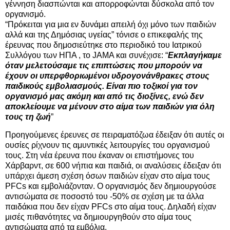
γέννηση διασπώνται και απορροφώνται δύσκολα από τον
οργανισμό.
“Πρόκειται για μια εν δυνάμει απειλή όχι μόνο των παιδιών
αλλά και της Δημόσιας υγείας” τόνισε ο επικεφαλής της
έρευνας που δημοσιεύτηκε στο περιοδικό του Ιατρικού
Συλλόγου των ΗΠΑ , το JAMA και συνέχισε: “
Εκπλαγήκαμε
όταν μελετούσαμε τις επιπτώσεις που μπορούν να
έχουν οι υπερφθοριωμένοι υδρογονάνθρακες στους
παιδικούς εμβολιασμούς. Είναι πιο τοξικοί για τον
οργανισμό μας ακόμη και από τις διοξίνες, ενώ δεν
αποκλείουμε να μένουν στο αίμα των παιδιών για όλη
τους τη ζωή
”
Προηγούμενες έρευνες σε πειραματόζωα έδειξαν ότι αυτές οι
ουσίες ρίχνουν τις αμυντικές λειτουργίες του οργανισμού
τους. Στη νέα έρευνα που έκαναν οι επιστήμονες του
Χάρβαρντ, σε 600 νήπια και παιδιά, οι αναλύσεις έδειξαν ότι
υπάρχει άμεση σχέση όσων παιδιών είχαν στο αίμα τους
PFCs και εμβολιάζονταν. Ο οργανισμός δεν δημιουργούσε
αντισώματα σε ποσοστό του -50% σε σχέση με τα άλλα
παιδάκια που δεν είχαν PFCs στο αίμα τους. Δηλαδή είχαν
μισές πιθανότητες να δημιουργηθούν στο αίμα τους
αντισώματα από τα εμβόλια.