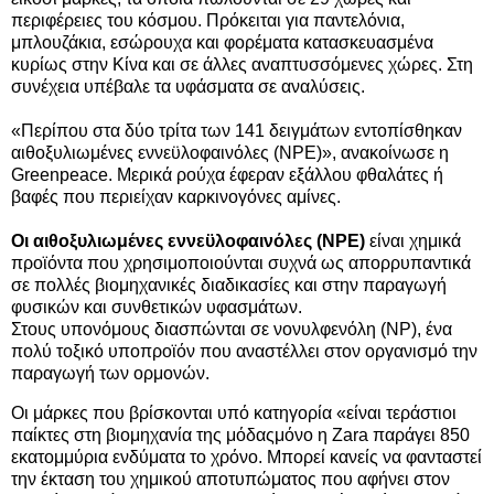
περιφέρειες του κόσμου. Πρόκειται για παντελόνια,
μπλουζάκια, εσώρουχα και φορέματα κατασκευασμένα
κυρίως στην Κίνα και σε άλλες αναπτυσσόμενες χώρες. Στη
συνέχεια υπέβαλε τα υφάσματα σε αναλύσεις.
«Περίπου στα δύο τρίτα των 141 δειγμάτων εντοπίσθηκαν
αιθοξυλιωμένες εννεϋλοφαινόλες (NPE)», ανακοίνωσε η
Greenpeace. Μερικά ρούχα έφεραν εξάλλου φθαλάτες ή
βαφές που περιείχαν καρκινογόνες αμίνες.
Οι αιθοξυλιωμένες εννεϋλοφαινόλες (NPE)
είναι χημικά
προϊόντα που χρησιμοποιούνται συχνά ως απορρυπαντικά
σε πολλές βιομηχανικές διαδικασίες και στην παραγωγή
φυσικών και συνθετικών υφασμάτων.
Στους υπονόμους διασπώνται σε νονυλφενόλη (NP), ένα
πολύ τοξικό υποπροϊόν που αναστέλλει στον οργανισμό την
παραγωγή των ορμονών.
Οι μάρκες που βρίσκονται υπό κατηγορία «είναι τεράστιοι
παίκτες στη βιομηχανία της μόδας
μόνο η Zara παράγει 850
εκατομμύρια ενδύματα το χρόνο. Μπορεί κανείς να φανταστεί
την έκταση του χημικού αποτυπώματος που αφήνει στον