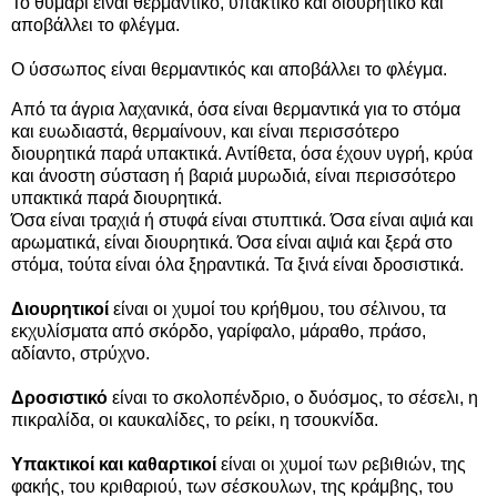
Το θυμάρι είναι θερμαντικό, υπακτικό και διουρητικό και
αποβάλλει το φλέγμα.
Ο ύσσωπος είναι θερμαντικός και αποβάλλει το φλέγμα.
Από τα άγρια λαχανικά, όσα είναι θερμαντικά για το στόμα
και ευωδιαστά, θερμαίνουν, και είναι περισσότερο
διουρητικά παρά υπακτικά. Αντίθετα, όσα έχουν υγρή, κρύα
και άνοστη σύσταση ή βαριά μυρωδιά, είναι περισσότερο
υπακτικά παρά διουρητικά.
Όσα είναι τραχιά ή στυφά είναι στυπτικά. Όσα είναι αψιά και
αρωματικά, είναι διουρητικά. Όσα είναι αψιά και ξερά στο
στόμα, τούτα είναι όλα ξηραντικά. Τα ξινά είναι δροσιστικά.
Διουρητικοί
είναι οι χυμοί του κρήθμου, του σέλινου, τα
εκχυλίσματα από σκόρδο, γαρίφαλο, μάραθο, πράσο,
αδίαντο, στρύχνο.
Δροσιστικό
είναι το σκολοπένδριο, ο δυόσμος, το σέσελι, η
πικραλίδα, οι καυκαλίδες, το ρείκι, η τσουκνίδα.
Υπακτικοί και καθαρτικοί
είναι οι χυμοί των ρεβιθιών, της
φακής, του κριθαριού, των σέσκουλων, της κράμβης, του