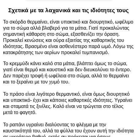
Σχετικά με τα λαχανικά και τις ιδιότητες τους
Το
σκόρδο
θερμαίνει, είναι υπακτικό και διουρητικό, ωφέλιμο
για το σώμα αλλά βλαβερό για τα μάτια. Γιατί προκαλώντας
σημαντική κάθαρση στο σώμα, εξασθενίζει την όραση.
Προκαλεί κενώσεις και ούρα εξαιτίας της καθαρτικής του
ιδιότητας. Βρασμένο είναι ασθενέστερο παρά ωμό. Λόγω της
κατακράτησης των αερίων προκαλεί τυμπανισμό.
Το κρεμμύδι κάνει καλό στα μάτια, βλάπτει όμως το σώμα,
γιατί είναι θερμό και καυστικό και δεν διευκολύνει το έντερο.
Δεν παρέχει τροφή ή ωφέλεια στο σώμα, αλλά το θερμαίνει
και το ξεραίνει με τον χυμό του.
Το πράσο είναι λιγότερο θερμαντικό, είναι όμως διουρητικό
και υπακτικό- έχει και κάποιες καθαρτικές ιδιότητες. Υγραίνει
και σταματά τις ξινίλες. Καλό είναι να τρώγεται στο τέλος
μετά το φαγητό.
Το ραπάνι υγραίνει διαλύοντας το φλέγμα με την
καυστικότητά του, αλλά τα φύλλα του έχουν αυτή την ιδιότητα
σε μικρότερο βαθμό, εκτός αν πρόκειται για όσους