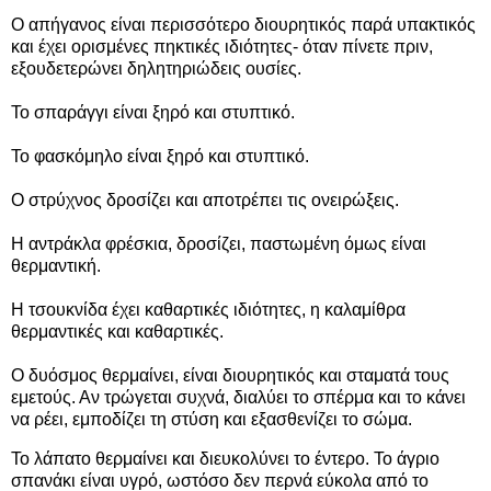
Ο
απήγανος
είναι περισσότερο διουρητικός παρά υπακτικός
και έχει ορισμένες πηκτικές ιδιότητες- όταν πίνετε πριν,
εξουδετερώνει δηλητηριώδεις ουσίες.
Το σπαράγγι είναι ξηρό και στυπτικό.
Το φασκόμηλο είναι ξηρό και στυπτικό.
Ο στρύχνος δροσίζει και αποτρέπει τις ονειρώξεις.
Η αντράκλα φρέσκια, δροσίζει, παστωμένη όμως είναι
θερμαντική.
Η τσουκνίδα έχει καθαρτικές ιδιότητες, η καλαμίθρα
θερμαντικές και καθαρτικές.
Ο δυόσμος θερμαίνει, είναι διουρητικός και σταματά τους
εμετούς. Αν τρώγεται συχνά, διαλύει το σπέρμα και το κάνει
να ρέει, εμποδίζει τη στύση και εξασθενίζει το σώμα.
Το
λάπατο
θερμαίνει και διευκολύνει το έντερο. Το άγριο
σπανάκι είναι υγρό, ωστόσο δεν περνά εύκολα από το