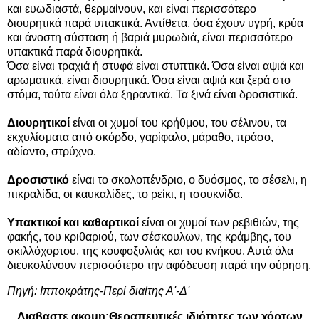
και ευωδιαστά, θερμαίνουν, και είναι περισσότερο
διουρητικά παρά υπακτικά. Αντίθετα, όσα έχουν υγρή, κρύα
και άνοστη σύσταση ή βαριά μυρωδιά, είναι περισσότερο
υπακτικά παρά διουρητικά.
Όσα είναι τραχιά ή στυφά είναι στυπτικά. Όσα είναι αψιά και
αρωματικά, είναι διουρητικά. Όσα είναι αψιά και ξερά στο
στόμα, τούτα είναι όλα ξηραντικά. Τα ξινά είναι δροσιστικά.
Διουρητικοί
είναι οι χυμοί του κρήθμου, του σέλινου, τα
εκχυλίσματα από σκόρδο, γαρίφαλο, μάραθο, πράσο,
αδίαντο, στρύχνο.
Δροσιστικό
είναι το σκολοπένδριο, ο δυόσμος, το σέσελι, η
πικραλίδα, οι καυκαλίδες, το ρείκι, η τσουκνίδα.
Υπακτικοί και καθαρτικοί
είναι οι χυμοί των ρεβιθιών, της
φακής, του κριθαριού, των σέσκουλων, της κράμβης, του
σκιλλόχορτου, της κουφοξυλιάς και του κνήκου. Αυτά όλα
διευκολύνουν περισσότερο την αφόδευση παρά την ούρηση.
Πηγή:
Ιπποκράτης-Περί διαίτης Α'-Δ'
Διαβαστε ακομη:
Θεραπευτικές ιδιότητες των χόρτων