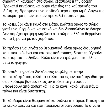
σημαντική κάθαρση στο σώμα, εξασθενίζει την όραση.
Προκαλεί κενώσεις και ούρα εξαιτίας της καθαρτικής του
ιδιότητας. Βρασμένο είναι ασθενέστερο παρά ωμό. Λόγω της
κατακράτησης των αερίων προκαλεί τυμπανισμό.
Το κρεμμύδι κάνει καλό στα μάτια, βλάπτει όμως το σώμα,
γιατί είναι θερμό και καυστικό και δεν διευκολύνει το έντερο.
Δεν παρέχει τροφή ή ωφέλεια στο σώμα, αλλά το θερμαίνει
και το ξεραίνει με τον χυμό του.
Το πράσο είναι λιγότερο θερμαντικό, είναι όμως διουρητικό
και υπακτικό- έχει και κάποιες καθαρτικές ιδιότητες. Υγραίνει
και σταματά τις ξινίλες. Καλό είναι να τρώγεται στο τέλος
μετά το φαγητό.
Το ραπάνι υγραίνει διαλύοντας το φλέγμα με την
καυστικότητά του, αλλά τα φύλλα του έχουν αυτή την ιδιότητα
σε μικρότερο βαθμό, εκτός αν πρόκειται για όσους
υποφέρουν από αρθριτικά. Η ρίζα κάνει κακό, μένει πάνω
πάνω και είναι δύσπεπτη.
Το κάρδαμο είναι θερμαντικό και λιώνει τη σάρκα. Κατακρατά
το λευκό φλέγμα και έτσι προκαλεί στραγγουρία. Το σινάπι