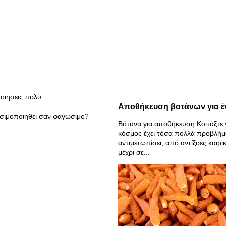
ιησεις πολυ.....
Αποθήκευση βοτάνων για έ
ησιμοποιηθει σαν φαγωσιμο?
Βότανα για αποθήκευση Κοιτάξτε 
κόσμος έχει τόσα πολλά προβλήμ
αντιμετωπίσει, από αντίξοες καιρι
μέχρι σε...