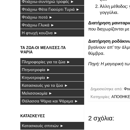
Φτιάχνω-συντηρώ τροφές ►
Άλλη μέθοδος: γ
Φτιάχνω Φέτα Γιαούρτι Τυριά ►
γογγύλια.
Φτιάχνω ποτά ►
Διατήρηση μανιταρι
Φτιάχνω Γλυκά ►
που διαχωρίζονται με 
Η φτωχή κουζίνα ►
Διατήρηση ροδάκιν
βγαίνουν απ’ την άλμη
ΤΑ ΖΩΑ-ΟΙ ΜΕΛΛΙΣΕΣ-ΤΑ
ΨΑΡΙΑ
θύμβρα.
Πληροφορίες για τα ζώα ►
Πηγή: Η μαγειρική τ
Πτηνοτροφία ►
Κτηνοτροφία ►
Κατασκευές για τα ζώα ►
Δημοσιεύτηκε από:
Φτι
Μελισσοκομία ►
Κατηγορίες:
ΑΠΟΘΗΚΕ
Θάλασσα Ψάρια και Ψάρεμα ►
ΚΑΤΑΣΚΕΥΕΣ
2 σχόλια:
Κατασκευές σπιτιών ►