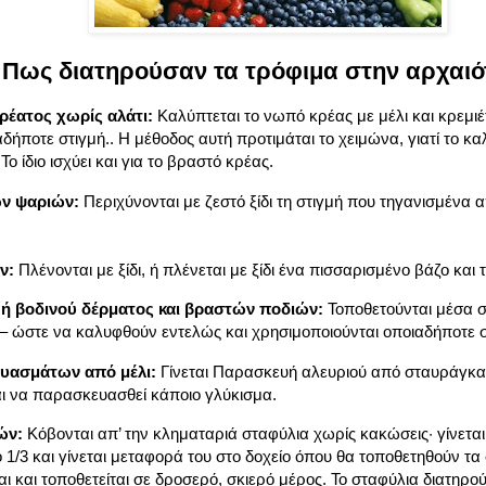
Πως διατηρούσαν τα τρόφιμα στην αρχαιό
έατος χωρίς αλάτι:
Καλύπτεται το νωπό κρέας με μέλι και κρεμιέ
δήποτε στιγμή.. Η μέθοδος αυτή προτιμάται το χειμώνα, γιατί το κα
Το ίδιο ισχύει και για το βραστό κρέας.
ών ψαριών:
Περιχύνονται με ζεστό ξίδι τη στιγμή που τηγανισμένα
ν:
Πλένονται με ξίδι, ή πλένεται με ξίδι ένα πισσαρισμένο βάζο και 
 ή βοδινού δέρματος και βραστών ποδιών:
Τοποθετούνται μέσα σ
έλι – ώστε να καλυφθούν εντελώς και χρησιμοποιούνται οποιαδήποτε σ
υασμάτων από μέλι:
Γίνεται Παρασκευή αλευριού από σταυράγκαθ
αι να παρασκευασθεί κάποιο γλύκισμα.
ών:
Κόβονται απ’ την κληματαριά σταφύλια χωρίς κακώσεις· γίνετα
ο 1/3 και γίνεται μεταφορά του στο δοχείο όπου θα τοποθετηθούν τα 
ι και τοποθετείται σε δροσερό, σκιερό μέρος. Το σταφύλια διατηρο