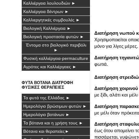
Καλλιέργεια λουλουδιών ►
Καλλιέργεια δέντρων ►
Καλλιεργητικές συμβουλές ►
Βιολογική Καλλιέργεια ►
Διατήρηση νωπού κρ
Βιολογική προστασία φυτών ►
Χρησιμοποιείται οποια
Έντομα στο βιολογικό περιβόλι
μόνο για λίγες μέρες. 
►
Διατήρηση τηγανιτ
Φυσική καλλιέργεια-permaculture
φωτιά.
Αγρότες και Καλλιέργειες ►
Διατήρηση στρειδιώ
ΦΥΤΑ ΒΟΤΑΝΑ ΔΙΑΤΡΟΦΗ
ΦΥΣΙΚΕΣ ΘΕΡΑΠΕΙΕΣ
Διατήρηση χοιρινού
με ξίδι, αλάτι και μ
Τα φυτά της Ελλάδας ►
Διατήρηση παρασκε
Ημερολόγιο βρώσιμων φυτών ►
με μέλι όταν πρόκειτ
Ημερολόγιο βοτάνων ►
Τα βότανα και η χρήση τους ►
Διατήρηση σταφυλι
έως ότου απομείνει τ
Βότανα και θεραπείες►
πισσάρεται, γυψώνετα