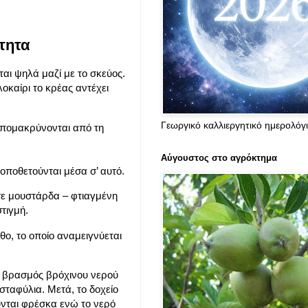
τητα
ται ψηλά μαζί με το σκεύος.
λοκαίρι το κρέας αντέχει
Γεωργικό καλλιεργητικό ημερολόγ
 απομακρύνονται από τη
Αύγουστος στο αγρόκτημα
τοποθετούνται μέσα σ’ αυτό.
ε μουστάρδα – φτιαγμένη
τιγμή.
ο, το οποίο αναμειγνύεται
ι βρασμός βρόχινου νερού
σταφύλια. Μετά, το δοχείο
ύνται φρέσκα ενώ το νερό