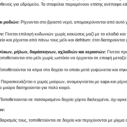
ασθενείς για υδρόμελο. Τα σταφύλια παραμένουν επίσης ανέπαφα ε
ι ροδιών:
Ρίχνονται στο βραστό νερό, απομακρύνονται από αυτό γ
ν:
Γίνεται επιλογή κυδωνιών χωρίς κακώσεις μαζί με τα κλαδιά και 
ίο και ρίχνεται από πάνω τους μέλι και defritum: έτσι διατηρούνται 
ύκων, μήλων, δαμάσκηνων, αχλαδιών και κερασιών:
Γίνεται πρ
 τοποθετούνται στο μέλι χωρίς ωστόσο να έρχονται σε επαφή μεταξύ 
οποθετούνται τα κίτρα στο δοχείο το οποίο μετά γυψώνεται και ση
Παρασκευάζεται ο χυμός μούρων, αναμειγνύεται με sapa και ρίχνετα
τα μούρα διατηρούνται για πολύ καιρό.
Τοποθετούνται σε πισσαρισμένο δοχείο χόρτα διαλεγμένα, όχι αρκε
ών:
θαρισμός τους, τοποθετούνται σε δοχείο και περιχύνονται με μίγμα 