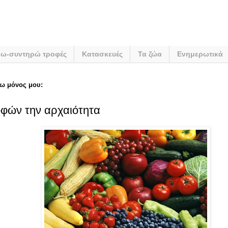
νω-συντηρώ τροφές
Κατασκευές
Τα ζώα
Ενημερωτικά
ω μόνος μου:
φών την αρχαιότητα