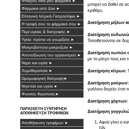
Φτιάχνω δικά μου φάρμακα ►
μπορεί να δοθεί σε 
Φάρμακα από ζώα ►
κριθάρι.
Ελληνική Ιατρική-Γιατροσόφια ►
Διατήρηση μήλων κα
Η τροφή σου το φάρμακό σου ►
Περί υγείας & διατροφής ►
Διατήρηση κυδωνιώ
Υγεία: πρέπει να γνωρίζετε ►
Τοποθετούνται σε δοχε
Μακροβιότητα-μακροζωία ►
Διατήρηση νωπών σ
Αποτοξίνωση του οργανισμού ►
με το μίσχο τους και
Νερό και υγεία ►
Χυμοθεραπεία ►
Διατήρηση κίτρων:
Τ
Ωμομοφαγική διατροφή►
Διατήρηση μούρων:
Νηστεία και υγεία ►
γυάλινο δοχείο: έτσι 
Φυσικές θεραπείες►
Διατήρηση χόρτων:
ΠΑΡΑΣΚΕΥΗ ΣΥΝΤΗΡΗΣΗ
Διατήρηση γογγυλι
ΑΠΟΘΗΚΕΥΣΗ ΤΡΟΦΙΜΩΝ
Αφού γίνει ο κα
Αποθήκευση τροφίμων ►
ξίδι.