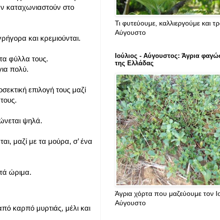
άν καταχωνιαστούν στο
Τι φυτεύουμε, καλλιεργούμε και τ
Αύγουστο
ρήγορα και κρεμιούνται.
Ιούλιος - Αύγουστος: Άγρια φαγώ
τα φύλλα τους.
της Ελλάδας
για πολύ.
οσεκτική επιλογή τους μαζί
τους.
κώνεται ψηλά.
ι, μαζί με τα μούρα, σ’ ένα
τά ώριμα.
Άγρια χόρτα που μαζεύουμε τον Ιο
Αύγουστο
από καρπό μυρτιάς, μέλι και