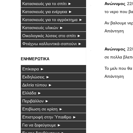
Κατασκευές για το σπίτι ►
Ανώνυμος
22/
Κατασκευές για ενέργεια ►
το νερο που β
Κατασκευές για το αγρόκτημα ►
Αν βαλουμε νερ
Κατασκευές υλικών ►
Απάντηση
Οικολογικές λύσεις στο σπίτι ►
Φτιάχνω καλλυντικά-σαπούνι ►
Ανώνυμος
22/
σε πολλα βλεπω 
ΕΝΗΜΕΡΩΤΙΚΑ
Το μελι που θα
Επίκαιρα ►
Απάντηση
Εκδηλώσεις ►
Δελτία τύπου ►
Ελλάδα ►
Περιβάλλον ►
Επιβίωση σε κρίση ►
Επιστροφή στην Ύπαιθρο ►
Για να ξεφεύγουμε ►
Εκ της διευθύνσεως ►