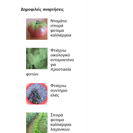
Δημοφιλείς αναρτήσεις
Ντομάτα:
σπορά
φύτεμα
καλλιέργεια
Φτιάχνω
οικολογικό
εντομοκτόνο
για
προστασία
φυτών
Φτιάχνω
συντηρώ
ελιές
Σπορά
φύτεμα
καλλιέργεια
λαχανικών