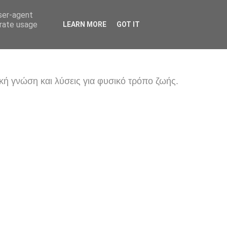
user-agent
erate usage
LEARN MORE
GOT IT
κή γνώση και λύσεις για φυσικό τρόπο ζωής.