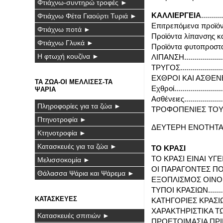
Φτιάχνω-συντηρώ τροφές ►
ΚΑΛΛΙΕΡΓΕΙΑ
..........
Φτιάχνω Φέτα Γιαούρτι Τυριά ►
Επιτρεπόμενα προϊόντα 
Φτιάχνω ποτά ►
Προϊόντα λίπανσης και 
Φτιάχνω Γλυκά ►
Προϊόντα φυτοπροστασία
Η φτωχή κουζίνα ►
ΛΙΠΑΝΣΗ.......................
ΤΡΥΓΟΣ........................
ΕΧΘΡΟΙ ΚΑΙ ΑΣΘΕΝΕΙΕΣ.....
ΤΑ ΖΩΑ-ΟΙ ΜΕΛΛΙΣΕΣ-ΤΑ
Εχθροί..........................
ΨΑΡΙΑ
Ασθένειες......................
Πληροφορίες για τα ζώα ►
ΤΡΟΦΟΠΕΝΙΕΣ ΤΟΥ ΑΜΠΕΛΙΟ
Πτηνοτροφία ►
ΔΕΥΤΕΡΗ ΕΝΟΤΗΤ
Κτηνοτροφία ►
Κατασκευές για τα ζώα ►
ΤΟ ΚΡΑΣΙ
ΤΟ ΚΡΑΣΙ ΕΙΝΑΙ ΥΓΕΙΑ....
Μελισσοκομία ►
ΟΙ ΠΑΡΑΓΟΝΤΕΣ ΠΟΥ
Θάλασσα Ψάρια και Ψάρεμα ►
ΕΞΟΠΛΙΣΜΟΣ ΟΙΝΟΠΟΙΗΣ
ΤΥΠΟΙ ΚΡΑΣΙΩΝ...........
ΚΑΤΑΣΚΕΥΕΣ
ΚΑΤΗΓΟΡΙΕΣ ΚΡΑΣΙΩΝ...
ΧΑΡΑΚΤΗΡΙΣΤΙΚΑ ΤΩΝ 
Κατασκευές σπιτιών ►
ΠΡΟΕΤΟΙΜΑΣΙΑ ΠΡΙΝ ΤΗ