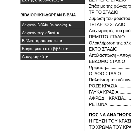
Σπάσιμο της ρώγας του σ
ΤΡΙΤΟ ΣΤΑΔΙΟ
ΒΙΒΛΙΟΘΗΚΗ-ΔΩΡΕΑΝ ΒΙΒΛΙΑ
Ζύμωση του μούστου μα
ΤΕΤΑΡΤΟ ΣΤΑΔΙΟ
Δωρεάν βιβλία (e-books) ►
Διαχωρισμός του μούσ
Δωρεάν περιοδικά ►
ΠΕΜΠΤΟ ΣΤΑΔΙΟ
Βιβλιοπαρουσιάσεις ►
Ολοκλήρωση της αλκοολ
Βρήκα μέσα στα βιβλία ►
ΕΚΤΟ ΣΤΑΔΙΟ
Απολάσπωση - Απογέμι
Λαογραφικά ►
ΕΒΔΟΜΟ ΣΤΑΔΙΟ
Ωρίμαση....................
ΟΓΔΟΟ ΣΤΑΔΙΟ
Παλαίωση του κόκκινου κ
ΡΟΖΕ ΚΡΑΣΙΑ.............
ΓΛΥΚΑ ΚΡΑΣΙΑ............
ΑΦΡΩΔΗ ΚΡΑΣΙΑ........
ΡΕΤΣΙΝΑ....................
ΠΩΣ ΝΑ ΑΝΑΓΝΩΡΙ
Η ΓΕΥΣΗ ΤΟΥ ΚΡΑΣΙΟΥ....
ΤΟ ΧΡΩΜΑ ΤΟΥ ΚΡΑΣΙΟΥ..