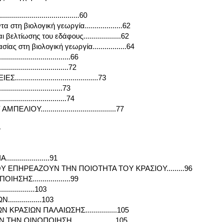
.........................................60
στη βιολογική γεωργία...................62
βελτίωσης του εδάφους...................62
ς στη βιολογική γεωργία.................64
................................66
................................72
.....................................73
..............................73
...............................74
Υ......................................77
Α
..................91
 ΕΠΗΡΕΑΖΟΥΝ ΤΗΝ ΠΟΙΟΤΗΤΑ ΤΟΥ ΚΡΑΣΙΟΥ.........96
ΗΣ...................99
..............103
..............103
ΚΡΑΣΙΩΝ ΠΑΛΑΙΩΣΗΣ................105
Ν ΟΙΝΟΠΟΙΗΣΗ......................105