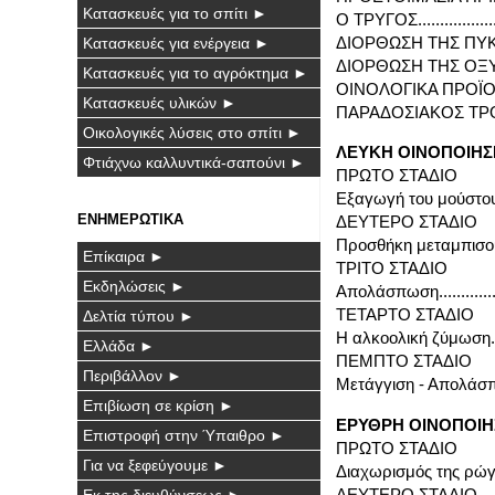
Κατασκευές για το σπίτι ►
Ο ΤΡΥΓΟΣ..................
ΔΙΟΡΘΩΣΗ ΤΗΣ ΠΥΚΝ
Κατασκευές για ενέργεια ►
ΔΙΟΡΘΩΣΗ ΤΗΣ ΟΞΥΤΗΤ
Κατασκευές για το αγρόκτημα ►
ΟΙΝΟΛΟΓΙΚΑ ΠΡΟΪΟΝ
Κατασκευές υλικών ►
ΠΑΡΑΔΟΣΙΑΚΟΣ ΤΡΟΠΟΣ
Οικολογικές λύσεις στο σπίτι ►
ΛΕΥΚΗ ΟΙΝΟΠΟΙΗΣ
Φτιάχνω καλλυντικά-σαπούνι ►
ΠΡΩΤΟ ΣΤΑΔΙΟ
Εξαγωγή του μούστου.....
ΕΝΗΜΕΡΩΤΙΚΑ
ΔΕΥΤΕΡΟ ΣΤΑΔΙΟ
Προσθήκη μεταμπισουλφίτ
Επίκαιρα ►
ΤΡΙΤΟ ΣΤΑΔΙΟ
Εκδηλώσεις ►
Απολάσπωση...............
ΤΕΤΑΡΤΟ ΣΤΑΔΙΟ
Δελτία τύπου ►
Η αλκοολική ζύμωση....
Ελλάδα ►
ΠΕΜΠΤΟ ΣΤΑΔΙΟ
Περιβάλλον ►
Μετάγγιση - Απολάσπω
Επιβίωση σε κρίση ►
ΕΡΥΘΡΗ ΟΙΝΟΠΟΙΗ
Επιστροφή στην Ύπαιθρο ►
ΠΡΩΤΟ ΣΤΑΔΙΟ
Για να ξεφεύγουμε ►
Διαχωρισμός της ρώγας
ΔΕΥΤΕΡΟ ΣΤΑΔΙΟ
Εκ της διευθύνσεως ►