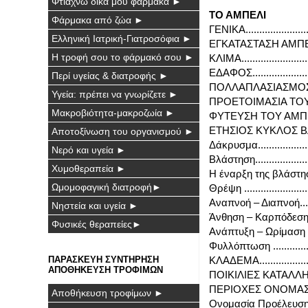
Φτιάχνω δικά μου φάρμακα ►
ΤΟ ΑΜΠΕΛΙ
Φάρμακα από ζώα ►
ΓΕΝΙΚΑ........................
Ελληνική Ιατρική-Γιατροσόφια ►
ΕΓΚΑΤΑΣΤΑΣΗ ΑΜΠΕΛ
Η τροφή σου το φάρμακό σου ►
ΚΛΙΜΑ.........................
ΕΔΑΦΟΣ......................
Περί υγείας & διατροφής ►
ΠΟΛΛΑΠΛΑΣΙΑΣΜΟΣ.......
Υγεία: πρέπει να γνωρίζετε ►
ΠΡΟΕΤΟΙΜΑΣΙΑ ΤΟΥ 
Μακροβιότητα-μακροζωία ►
ΦΥΤΕΥΣΗ ΤΟΥ ΑΜΠΕΛΙΟ
ΕΤΗΣΙΟΣ ΚΥΚΛΟΣ ΒΛΑΣ
Αποτοξίνωση του οργανισμού ►
Δάκρυσμα...................
Νερό και υγεία ►
Βλάστηση....................
Χυμοθεραπεία ►
Η έναρξη της βλάστησ
Ωμομοφαγική διατροφή►
Θρέψη .......................
Αναπνοή – Διαπνοή.......
Νηστεία και υγεία ►
Άνθηση – Καρπόδεση.....
Φυσικές θεραπείες►
Ανάπτυξη – Ωρίμαση –
Φυλλόπτωση ...............
ΠΑΡΑΣΚΕΥΗ ΣΥΝΤΗΡΗΣΗ
ΚΛΑΔΕΜΑ...................
ΑΠΟΘΗΚΕΥΣΗ ΤΡΟΦΙΜΩΝ
ΠΟΙΚΙΛΙΕΣ ΚΑΤΑΛΛΗ
ΠΕΡΙΟΧΕΣ ΟΝΟΜΑΣΙΑ
Αποθήκευση τροφίμων ►
Ονoμασία Πρoέλευσης Ελεγ