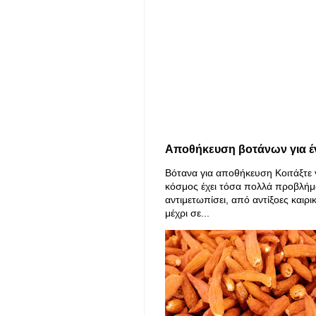
Αποθήκευση βοτάνων για έ
Βότανα για αποθήκευση Κοιτάξτε 
κόσμος έχει τόσα πολλά προβλήμ
αντιμετωπίσει, από αντίξοες καιρι
μέχρι σε...