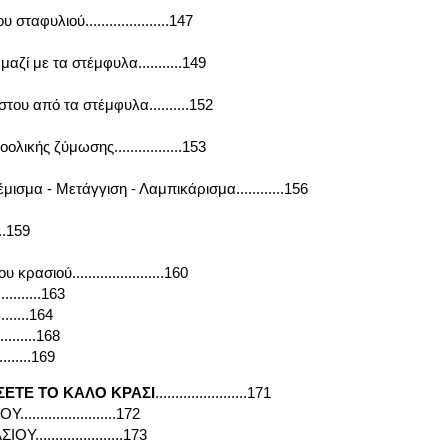
ταφυλιού.....................147
ζί με τα στέμφυλα...........149
του από τα στέμφυλα..........152
ικής ζύμωσης.................153
σμα - Μετάγγιση - Λαμπικάρισμα............156
...159
ρασιού.......................160
.........163
......164
.......168
........169
ΣΕΤΕ ΤΟ ΚΑΛΟ ΚΡΑΣΙ
.......................171
....................172
....................173