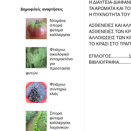
Η ΔΙΑΥΓΕΙΑ-ΔΙΑΦΑΝΕ
ΤΑ ΑΡΩΜΑΤΑ ΚΑΙ ΤΟ 
Δημοφιλείς αναρτήσεις
Η ΠΥΚΝΟΤΗΤΑ ΤΟΥ ΚΡΑΣ
Ντομάτα:
σπορά
ΑΣΘΕΝΕΙΕΣ ΚΑΙ ΑΛΛΟΙ
φύτεμα
ΑΣΘΕΝΕΙΕΣ ΤΩΝ ΚΡΑΣΙΩΝ
καλλιέργεια
ΑΛΛΟΙΩΣΕΙΣ ΤΩΝ ΚΡΑΣΙΩ
ΤΟ ΚΡΑΣΙ ΣΤΟ ΤΡΑΠΕΖΙ...
Φτιάχνω
οικολογικό
ΕΠΙΛΟΓΟΣ...............
εντομοκτόνο
ΒΙΒΛΙΟΓΡΑΦΙΑ.........
για
προστασία
φυτών
Φτιάχνω
συντηρώ
ελιές
Σπορά
φύτεμα
καλλιέργεια
λαχανικών