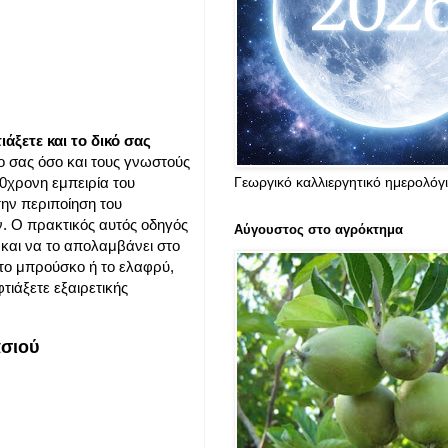
ιάξετε και το δικό σας
πο σας όσο και τους γνωστούς
Γεωργικό καλλιεργητικό ημερολόγ
0χρονη εμπειρία του
την περιποίηση του
ν. Ο πρακτικός αυτός οδηγός
Αύγουστος στο αγρόκτημα
 και να το απολαμβάνει στο
, το μπρούσκο ή το ελαφρύ,
τιάξετε εξαιρετικής
ασιού