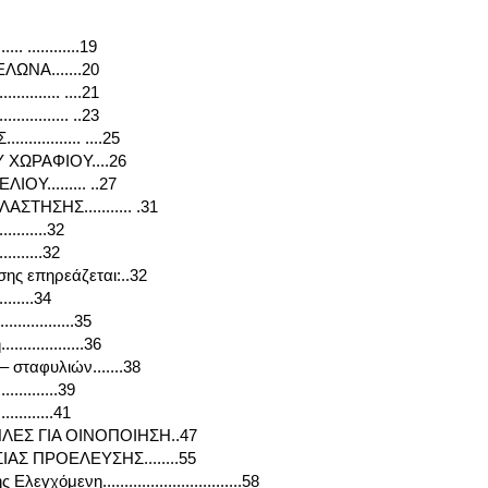
.... ............19
ΩΝΑ.......20
............. ....21
.............. ..23
.......... ....25
ΧΩΡΑΦΙΟΥ....26
Υ......... ..27
ΤΗΣΗΣ........... .31
..........32
.........32
ης επηρεάζεται:..32
........34
.............35
..............36
 σταφυλιών.......38
...........39
...........41
ΛΕΣ ΓΙΑ ΟΙΝΟΠΟΙΗΣΗ..47
Σ ΠΡΟΕΛΕΥΣΗΣ........55
χόμενη................................58