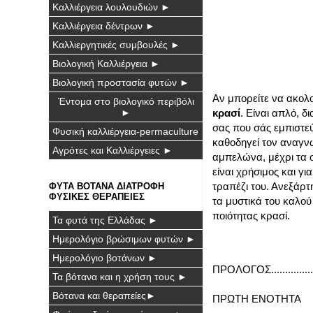
Καλλιέργεια λουλουδιών ►
Καλλιέργεια δέντρων ►
Καλλιεργητικές συμβουλές ►
Βιολογική Καλλιέργεια ►
Βιολογική προστασία φυτών ►
Αν μπορείτε να ακολο
Έντομα στο βιολογικό περιβόλι
►
κρασί
. Είναι απλό, 
σας που σάς εμπιστε
Φυσική καλλιέργεια-permaculture
καθοδηγεί τον αναγνώ
Αγρότες και Καλλιέργειες ►
αμπελώνα, μέχρι τα σ
είναι χρήσιμος και γ
τραπέζι του. Ανεξάρτ
ΦΥΤΑ ΒΟΤΑΝΑ ΔΙΑΤΡΟΦΗ
ΦΥΣΙΚΕΣ ΘΕΡΑΠΕΙΕΣ
τα μυστικά του καλού
ποιότητας κρασί.
Τα φυτά της Ελλάδας ►
Ημερολόγιο βρώσιμων φυτών ►
Ημερολόγιο βοτάνων ►
ΠΡΟΛΟΓΟΣ..................
Τα βότανα και η χρήση τους ►
Βότανα και θεραπείες►
ΠΡΩΤΗ ΕΝΟΤΗΤΑ