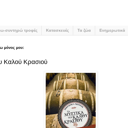
νω-συντηρώ τροφές
Κατασκευές
Τα ζώα
Ενημερωτικά
ω μόνος μου:
υ Καλού Κρασιού