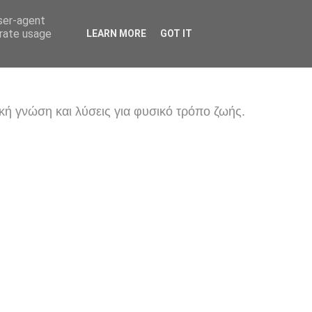
user-agent
erate usage
LEARN MORE
GOT IT
κή γνώση και λύσεις για φυσικό τρόπο ζωής.