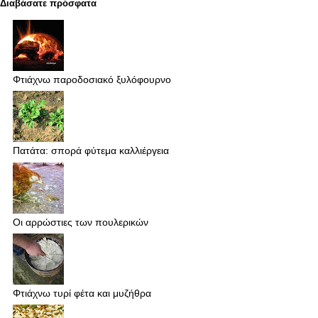
Διαβάσατε πρόσφατα
Φτιάχνω παροδοσιακό ξυλόφουρνο
Πατάτα: σπορά φύτεμα καλλιέργεια
Οι αρρώστιες των πουλερικών
Φτιάχνω τυρί φέτα και μυζήθρα