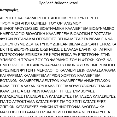
Προβολή έκδοσης ιστού
Κατηγορίες
ΑΓΡΟΤΕΣ ΚΑΙ ΚΑΛΛΙΕΡΓΕΙΕΣ
ΑΠΟΘΗΚΕΥΣΗ ΣΥΝΤΗΡΗΣΗ
ΤΡΟΦΙΜΩΝ
ΑΠΟΤΟΞΙΝΩΣΗ ΤΟΥ ΟΡΓΑΝΙΣΜΟΥ
ΒΙΒΛΙΟΠΑΡΟΥΣΙΑΣΕΙΣ
ΒΙΟΔΥΝΑΜΙΚΗ ΚΑΛΛΙΕΡΓΕΙΑ
ΒΙΟΔΥΝΑΜΙΚΟ
ΗΜΕΡΟΛΟΓΙΟ
ΒΙΟΛΟΓΙΚΗ ΚΑΛΛΙΕΡΓΕΙΑ
ΒΙΟΛΟΓΙΚΗ ΠΡΟΣΤΑΣΙΑ
ΦΥΤΩΝ
ΒΟΤΑΝΑ ΚΑΙ ΘΕΡΑΠΕΙΕΣ
ΒΡΗΚΑ ΜΕΣΑ ΣΤΑ ΒΙΒΛΙΑ
ΓΙΑ ΝΑ
ΞΕΦΕΥΓΟΥΜΕ
ΔΕΛΤΙΑ ΤΥΠΟΥ
ΔΩΡΕΑΝ ΒΙΒΛΙΑ
ΔΩΡΕΑΝ ΠΕΡΙΟΔΙΚΑ
ΕΚ ΤΗΣ ΔΙΕΥΘΥΝΣΕΩΣ
ΕΚΔΗΛΩΣΕΙΣ
ΕΛΛΑΔΑ
ΕΛΛΗΝΙΚΗ ΙΑΤΡΙΚΗ-
ΓΙΑΤΡΟΣΟΦΙΑ
ΕΠΙΒΙΩΣΗ ΣΕ ΚΡΙΣΗ
ΕΠΙΚΑΙΡΑ
ΕΠΙΣΤΡΟΦΗ ΣΤΗΝ
ΥΠΑΙΘΡΟ
Η ΤΡΟΦΗ ΣΟΥ ΤΟ ΦΑΡΜΑΚΟ ΣΟΥ
Η ΦΤΩΧΗ ΚΟΥΖΙΝΑ
ΗΜΕΡΟΛΟΓΙΟ ΒΟΤΑΝΩΝ-ΦΑΡΜΑΚΕΥΤΙΚΩΝ ΦΥΤΩΝ
ΗΜΕΡΟΛΟΓΙΟ
ΒΡΩΣΙΜΩΝ ΦΥΤΩΝ
ΗΜΕΡΟΛΟΓΙΟ ΚΑΛΛΙΕΡΓΕΙΩΝ
ΘΑΛΑΣΣΑ ΨΑΡΙΑ
ΚΑΙ ΨΑΡΕΜΑ
ΚΑΛΛΙΕΡΓΕΙΑ ΑΓΡΙΩΝ ΧΟΡΤΩΝ
ΚΑΛΛΙΕΡΓΕΙΑ
ΒΟΤΑΝΩΝ
ΚΑΛΛΙΕΡΓΕΙΑ ΔΕΝΤΡΩΝ
ΚΑΛΛΙΕΡΓΕΙΑ ΔΗΜΗΤΡΙΑΚΩΝ
ΚΑΛΛΙΕΡΓΕΙΑ ΛΑΧΑΝΙΚΩΝ
ΚΑΛΛΙΕΡΓΕΙΑ ΛΟΥΛΟΥΔΙΩΝ-ΒΟΤΑΝΩΝ
ΚΑΛΛΙΕΡΓΕΙΑ ΟΣΠΡΙΩΝ
ΚΑΛΛΙΕΡΓΗΤΙΚΕΣ ΣΥΜΒΟΥΛΕΣ
ΚΑΤΑΣΚΕΥΕΣ ΓΙΑ ΕΝΕΡΓΕΙΑ
ΚΑΤΑΣΚΕΥΕΣ ΓΙΑ ΤΑ ΖΩΑ
ΚΑΤΑΣΚΕΥΕΣ
ΓΙΑ ΤΟ ΑΓΡΟΚΤΗΜΑ
ΚΑΤΑΣΚΕΥΕΣ ΓΙΑ ΤΟ ΣΠΙΤΙ
ΚΑΤΑΣΚΕΥΕΣ
ΣΠΙΤΙΩΝ
ΚΑΤΑΣΚΕΥΕΣ ΥΛΙΚΩΝ
ΚΤΗΝΟΤΡΟΦΙΑ
ΛΑΟΓΡΑΦΙΚΑ
ΜΑΚΡΟΒΙΟΤΗΤΑ-ΜΑΚΡΟΖΩΙΑ
ΜΕΛΙΣΣΟΚΟΜΙΑ
ΝΕΡΟ ΚΑΙ ΥΓΕΙΑ