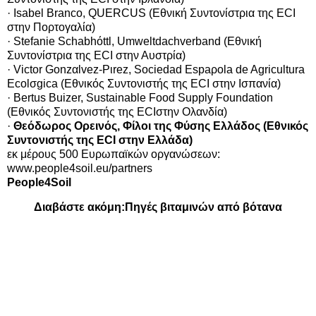
· Isabel Branco, QUERCUS (Εθνική Συντονίστρια της ECI
στην Πορτογαλία)
· Stefanie Schabhόttl, Umweltdachverband (Εθνική
Συντονίστρια της ECI στην Αυστρία)
· Victor Gonzαlvez-Pιrez, Sociedad Espaρola de Agricultura
Ecolσgica (Εθνικός Συντονιστής της ECI στην Ισπανία)
· Bertus Buizer, Sustainable Food Supply Foundation
(Εθνικός Συντονιστής της ECIστην Ολανδία)
·
Θεόδωρος Ορεινός, Φίλοι της Φύσης Ελλάδος (Εθνικός
Συντονιστής της ECI στην Ελλάδα)
εκ μέρους 500 Ευρωπαϊκών οργανώσεων:
www.people4soil.eu/partners
People4Soil
Διαβάστε ακόμη:
Πηγές βιταμινών από βότανα