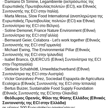
· Damiano Di Simine, Legambiente (εκπρόσωπος της
Ευρωπαϊκής Πρωτοβουλίαςπολιτών (ECI), και Εθνικός
Συντονιστής της ECI στην Ιταλία).
· Marta Messa, Slow Food International (αναπληρώτρια της
Ευρωπαϊκής Πρωτοβουλίας πολιτών (ECI) και Εθνική
Συντονίστρια της ECI στο Βέλγιο).
· Soline Demonet, France Nature Environment (Εθνική
Συντονίστρια της ECI στηΓαλλία)
· Bernward Geier, Colabora - Let's work together (Εθνικός
Συντονιστής της ECI στηΓερμανία)
· Michael Ewing, The Environmental Pillar (Εθνικός
Συντονιστής της ECI στην Ιρλανδία)
· Isabel Branco, QUERCUS (Εθνική Συντονίστρια της ECI
στην Πορτογαλία)
· Stefanie Schabhόttl, Umweltdachverband (Εθνική
Συντονίστρια της ECI στην Αυστρία)
· Victor Gonzαlvez-Pιrez, Sociedad Espaρola de Agricultura
Ecolσgica (Εθνικός Συντονιστής της ECI στην Ισπανία)
· Bertus Buizer, Sustainable Food Supply Foundation
(Εθνικός Συντονιστής της ECIστην Ολανδία)
·
Θεόδωρος Ορεινός, Φίλοι της Φύσης Ελλάδος (Εθνικός
Συντονιστής της ECI στην Ελλάδα)
εκ μέρους 500 Ευρωπαϊκών οργανώσεων: