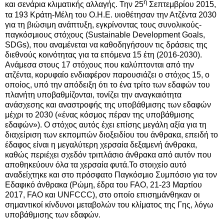
η
και σενάρια κλιματικής αλλαγής. Την 25
Σεπτεμβρίου 2015,
τα 193 Κράτη-Μέλη του Ο.Η.Ε. υιοθέτησαν την Ατζέντα 2030
για τη βιώσιμη ανάπτυξη, εγκρίνοντας τους συνολικούς-
παγκόσμιους στόχους (Sustainable Development Goals,
SDGs), που αναμένεται να καθοδηγήσουν τις δράσεις της
διεθνούς κοινότητας για τα επόμενα 15 έτη (2016-2030).
Ανάμεσα στους 17 στόχους που καλύπτονται από την
ατζέντα, κορυφαίο ενδιαφέρον παρουσιάζει ο στόχος 15, ο
οποίος, υπό την απόδειξη ότι το ένα τρίτο των εδαφών του
πλανήτη υποβαθμίζονται, τονίζει την αναγκαιότητα
ανάσχεσης και αναστροφής της υποβάθμισης των εδαφών
μέχρι το 2030 («ένας κόσμος πέραν της υποβάθμισης
εδαφών»).
Ο στόχος αυτός έχει επίσης μεγάλη αξία για τη
διαχείριση των εκπομπών διοξειδίου του άνθρακα, επειδή το
έδαφος είναι η μεγαλύτερη χερσαία δεξαμενή άνθρακα,
καθώς περιέχει σχεδόν τριπλάσιο άνθρακα από αυτόν που
αποθηκεύουν όλα τα χερσαία φυτά.
Το στοιχείο αυτό
αναδείχτηκε και στο πρόσφατο Παγκόσμιο Συμπόσιο για τον
Εδαφικό άνθρακα (Ρώμη, έδρα του FAO, 21-23 Μαρτίου
2017,
FAO και UNFCCC), στο οποίο επισημάνθηκαν οι
σημαντικοί κίνδυνοι μεταβολών του κλίματος της Γης, λόγω
υποβάθμισης των εδαφών.