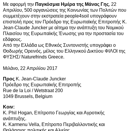
Με αφορμή την
Παγκόσμια Ημέρα της Μάνας Γης
, 22
Απριλίου, 500 οργανώσεις της Κοινωνίας των Πολιτών που
συμμετέχουν στην εκστρατεία people4soil υπογράφουν
επιστολή προς τον Πρόεδρο της Ευρωπαϊκής Επιτροπής Κ.
Jean-Claude Juncker με αίτημα την ανάπτυξη του Νομικού
Πλαισίου της Ευρωπαϊκής Ένωσης για την προστασία του
εδάφους.
Από την Ελλάδα ως Εθνικός Συντονιστής υπογράφει ο
Θοδωρής Ορεινός, μέλος του Ελληνικού Δικτύου ΦΙΛΟΙ της
ΦΥΣΗΣ/ Naturefrinds Greece.
Μιλάνο, 22
Απριλίου 2017
Προς
Κ. Jean-Claude Juncker
Πρόεδρο της Ευρωπαϊκής Επιτροπής
Rue de la Loi / Wetstraat 200
1049 Brussels, Belgium
Κοιν:
Κ. Phil Hogan, Επίτροπο Γεωργίας και Αγροτικής
ανάπτυξης.
Κ. Karmenu Vella, Επίτροπο Περιβαλλοντικής και
Θαλάσσιας πολιτικής και Αλιείας.