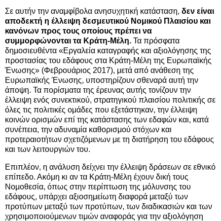
Σε αυτήν την αναμφίβολα ανησυχητική κατάσταση,
δεν είναι
αποδεκτή η έλλειψη δεσμευτικού Νομικού Πλαισίου και
κανόνων προς τους οποίους πρέπει να
συμμορφώνονται τα Κράτη-Μέλη.
Τα πρόσφατα
δημοσιευθέντα «Εργαλεία καταγραφής και αξιολόγησης της
προστασίας του εδάφους στα Κράτη-Μέλη της Ευρωπαϊκής
Ένωσης» (Φεβρουάριος 2017), μετά από ανάθεση της
Ευρωπαϊκής Ένωσης, υποστηρίζουν σθεναρά αυτή την
άποψη. Τα πορίσματα της έρευνας αυτής τονίζουν την
έλλειψη ενός συνεκτικού, στρατηγικού πλαισίου πολιτικής σε
όλες τις πολιτικές ομάδες που εξετάστηκαν, την έλλειψη
κοινών ορισμών επί της κατάστασης των εδαφών και, κατά
συνέπεια, την αδυναμία καθορισμού στόχων και
προτεραιοτήτων σχετιζόμενων με τη διατήρηση του εδάφους
και των λειτουργιών του.
Επιπλέον, η ανάλυση δείχνει την έλλειψη δράσεων σε εθνικό
επίπεδο. Ακόμη κι αν τα Κράτη-Μέλη έχουν δική τους
Νομοθεσία, όπως στην περίπτωση της μόλυνσης του
εδάφους, υπάρχει αξιοσημείωτη διαφορά μεταξύ των
προτύπων μεταξύ των προτύπων, των διαδικασιών και των
χρησιμοποιούμενων τιμών αναφοράς για την αξιολόγηση