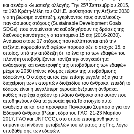
η
και σενάρια κλιματικής αλλαγής. Την 25
Σεπτεμβρίου 2015,
τα 193 Κράτη-Μέλη του Ο.Η.Ε. υιοθέτησαν την Ατζέντα 2030
για τη βιώσιμη ανάπτυξη, εγκρίνοντας τους συνολικούς-
παγκόσμιους στόχους (Sustainable Development Goals,
SDGs), που αναμένεται να καθοδηγήσουν τις δράσεις της
διεθνούς κοινότητας για τα επόμενα 15 έτη (2016-2030).
Ανάμεσα στους 17 στόχους που καλύπτονται από την
ατζέντα, κορυφαίο ενδιαφέρον παρουσιάζει ο στόχος 15, ο
οποίος, υπό την απόδειξη ότι το ένα τρίτο των εδαφών του
πλανήτη υποβαθμίζονται, τονίζει την αναγκαιότητα
ανάσχεσης και αναστροφής της υποβάθμισης των εδαφών
μέχρι το 2030 («ένας κόσμος πέραν της υποβάθμισης
εδαφών»).
Ο στόχος αυτός έχει επίσης μεγάλη αξία για τη
διαχείριση των εκπομπών διοξειδίου του άνθρακα, επειδή το
έδαφος είναι η μεγαλύτερη χερσαία δεξαμενή άνθρακα,
καθώς περιέχει σχεδόν τριπλάσιο άνθρακα από αυτόν που
αποθηκεύουν όλα τα χερσαία φυτά.
Το στοιχείο αυτό
αναδείχτηκε και στο πρόσφατο Παγκόσμιο Συμπόσιο για τον
Εδαφικό άνθρακα (Ρώμη, έδρα του FAO, 21-23 Μαρτίου
2017,
FAO και UNFCCC), στο οποίο επισημάνθηκαν οι
σημαντικοί κίνδυνοι μεταβολών του κλίματος της Γης, λόγω
υποβάθμισης των εδαφών.