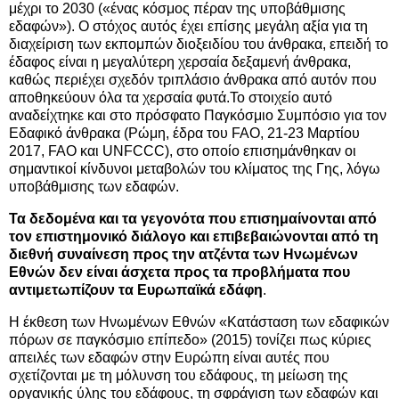
μέχρι το 2030 («ένας κόσμος πέραν της υποβάθμισης
εδαφών»).
Ο στόχος αυτός έχει επίσης μεγάλη αξία για τη
διαχείριση των εκπομπών διοξειδίου του άνθρακα, επειδή το
έδαφος είναι η μεγαλύτερη χερσαία δεξαμενή άνθρακα,
καθώς περιέχει σχεδόν τριπλάσιο άνθρακα από αυτόν που
αποθηκεύουν όλα τα χερσαία φυτά.
Το στοιχείο αυτό
αναδείχτηκε και στο πρόσφατο Παγκόσμιο Συμπόσιο για τον
Εδαφικό άνθρακα (Ρώμη, έδρα του FAO, 21-23 Μαρτίου
2017,
FAO και UNFCCC), στο οποίο επισημάνθηκαν οι
σημαντικοί κίνδυνοι μεταβολών του κλίματος της Γης, λόγω
υποβάθμισης των εδαφών.
Τα δεδομένα και τα γεγονότα που επισημαίνονται από
τον επιστημονικό διάλογο και επιβεβαιώνονται από τη
διεθνή συναίνεση προς την ατζέντα των Ηνωμένων
Εθνών δεν είναι άσχετα προς τα προβλήματα που
αντιμετωπίζουν τα Ευρωπαϊκά εδάφη
.
Η έκθεση των Ηνωμένων Εθνών «Κατάσταση των εδαφικών
πόρων σε παγκόσμιο επίπεδο» (2015) τονίζει πως κύριες
απειλές των εδαφών στην Ευρώπη είναι αυτές που
σχετίζονται με τη μόλυνση του εδάφους, τη μείωση της
οργανικής ύλης του εδάφους, τη σφράγιση των εδαφών και