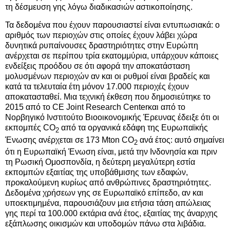
τη δέσμευση γης λόγω διαδικασιών αστικοποίησης.
Τα δεδομένα που έχουν παρουσιαστεί είναι εντυπωσιακά: ο
αριθμός των περιοχών στις οποίες έχουν λάβει χώρα
δυνητικά ρυπαίνουσες δραστηριότητες στην Ευρώπη
ανέρχεται σε περίπου τρία εκατομμύρια, υπάρχουν κάποιες
ενδείξεις προόδου σε ότι αφορά την αποκατάσταση
μολυσμένων περιοχών αν και οι ρυθμοί είναι βραδείς και
κατά τα τελευταία έτη μόνον 17.000 περιοχές έχουν
αποκατασταθεί. Μια τεχνική έκθεση που δημοσιεύτηκε το
2015 από το CE Joint Research Centerκαι από το
Νορβηγικό Ινστιτούτο Βιοοικονομικής Έρευνας έδειξε ότι οι
εκπομπές CO
από τα οργανικά εδάφη της Ευρωπαϊκής
2
Ένωσης ανέρχεται σε 173 Mton CO
ανά έτος: αυτό σημαίνει
2
ότι η Ευρωπαϊκή Ένωση είναι, μετά την Ινδονησία και πριν
τη Ρωσική Ομοσπονδία, η δεύτερη μεγαλύτερη εστία
εκπομπών εξαιτίας της υποβάθμισης των εδαφών,
προκαλούμενη κυρίως από ανθρώπινες δραστηριότητες.
Δεδομένα χρήσεων γης σε Ευρωπαϊκό επίπεδο, αν και
υποεκτιμημένα, παρουσιάζουν μια ετήσια τάση απώλειας
γης περί τα 100.000 εκτάρια ανά έτος, εξαιτίας της άναρχης
εξάπλωσης οικισμών και υποδομών πάνω στα λιβάδια.