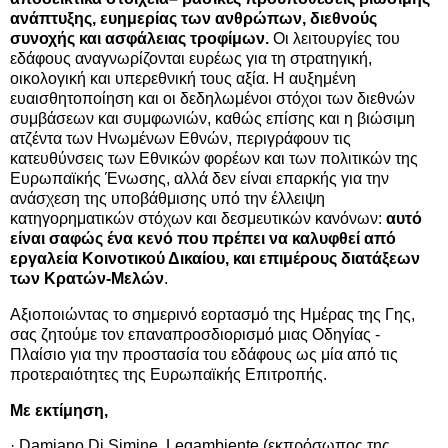
ανάπτυξης, ευημερίας των ανθρώπων, διεθνούς
συνοχής και ασφάλειας τροφίμων.
Οι λειτουργίες του
εδάφους αναγνωρίζονται ευρέως για τη στρατηγική,
οικολογική και υπερεθνική τους αξία. Η αυξημένη
ευαισθητοποίηση και οι δεδηλωμένοι στόχοι των διεθνών
συμβάσεων και συμφωνιών, καθώς επίσης και η βιώσιμη
ατζέντα των Ηνωμένων Εθνών, περιγράφουν τις
κατευθύνσεις των Εθνικών φορέων και των πολιτικών της
Ευρωπαϊκής Ένωσης, αλλά δεν είναι επαρκής για την
ανάσχεση της υποβάθμισης υπό την έλλειψη
κατηγορηματικών στόχων και δεσμευτικών κανόνων:
αυτό
είναι σαφώς ένα κενό που πρέπει να καλυφθεί από
εργαλεία Κοινοτικού Δικαίου, και επιμέρους διατάξεων
των Κρατών-Μελών
.
Αξιοποιώντας το σημερινό εορτασμό της Ημέρας της Γης,
σας ζητούμε τον επαναπροσδιορισμό μιας Οδηγίας -
Πλαίσιο για την προστασία του εδάφους ως μία από τις
προτεραιότητες της Ευρωπαϊκής Επιτροπής.
Με εκτίμηση,
· Damiano Di Simine, Legambiente (εκπρόσωπος της