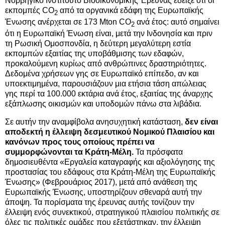
Νορβηγικό Ινστιτούτο Βιοοικονομικής Έρευνας έδειξε ότι οι
εκπομπές CO
από τα οργανικά εδάφη της Ευρωπαϊκής
2
Ένωσης ανέρχεται σε 173 Mton CO
ανά έτος: αυτό σημαίνει
2
ότι η Ευρωπαϊκή Ένωση είναι, μετά την Ινδονησία και πριν
τη Ρωσική Ομοσπονδία, η δεύτερη μεγαλύτερη εστία
εκπομπών εξαιτίας της υποβάθμισης των εδαφών,
προκαλούμενη κυρίως από ανθρώπινες δραστηριότητες.
Δεδομένα χρήσεων γης σε Ευρωπαϊκό επίπεδο, αν και
υποεκτιμημένα, παρουσιάζουν μια ετήσια τάση απώλειας
γης περί τα 100.000 εκτάρια ανά έτος, εξαιτίας της άναρχης
εξάπλωσης οικισμών και υποδομών πάνω στα λιβάδια.
Σε αυτήν την αναμφίβολα ανησυχητική κατάσταση,
δεν είναι
αποδεκτή η έλλειψη δεσμευτικού Νομικού Πλαισίου και
κανόνων προς τους οποίους πρέπει να
συμμορφώνονται τα Κράτη-Μέλη.
Τα πρόσφατα
δημοσιευθέντα «Εργαλεία καταγραφής και αξιολόγησης της
προστασίας του εδάφους στα Κράτη-Μέλη της Ευρωπαϊκής
Ένωσης» (Φεβρουάριος 2017), μετά από ανάθεση της
Ευρωπαϊκής Ένωσης, υποστηρίζουν σθεναρά αυτή την
άποψη. Τα πορίσματα της έρευνας αυτής τονίζουν την
έλλειψη ενός συνεκτικού, στρατηγικού πλαισίου πολιτικής σε
όλες τις πολιτικές ομάδες που εξετάστηκαν, την έλλειψη