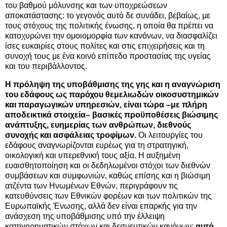
του βαθμού μόλυνσης και των υποχρεώσεων
αποκατάστασης: το γεγονός αυτό δε συνάδει, βεβαίως, με
τους στόχους της πολιτικής ένωσης, η οποία θα πρέπει να
κατοχυρώνει την ομοιομορφία των κανόνων, να διασφαλίζει
ίσες ευκαιρίες στους πολίτες και στις επιχειρήσεις και τη
συνοχή τους με ένα κοινό επίπεδο προστασίας της υγείας
και του περιβάλλοντος.
Η πρόληψη της υποβάθμισης της γης και η αναγνώριση
του εδάφους ως παρόχου θεμελιωδών οικοσυστημικών
και παραγωγικών υπηρεσιών, είναι τώρα –με πλήρη
αποδεικτικά στοιχεία– βασικές προϋποθέσεις βιώσιμης
ανάπτυξης, ευημερίας των ανθρώπων, διεθνούς
συνοχής και ασφάλειας τροφίμων.
Οι λειτουργίες του
εδάφους αναγνωρίζονται ευρέως για τη στρατηγική,
οικολογική και υπερεθνική τους αξία. Η αυξημένη
ευαισθητοποίηση και οι δεδηλωμένοι στόχοι των διεθνών
συμβάσεων και συμφωνιών, καθώς επίσης και η βιώσιμη
ατζέντα των Ηνωμένων Εθνών, περιγράφουν τις
κατευθύνσεις των Εθνικών φορέων και των πολιτικών της
Ευρωπαϊκής Ένωσης, αλλά δεν είναι επαρκής για την
ανάσχεση της υποβάθμισης υπό την έλλειψη
κατηγορηματικών στόχων και δεσμευτικών κανόνων:
αυτό