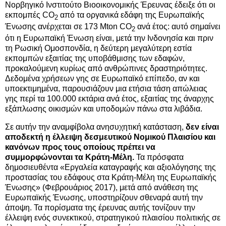
Νορβηγικό Ινστιτούτο Βιοοικονομικής Έρευνας έδειξε ότι οι
εκπομπές CO
από τα οργανικά εδάφη της Ευρωπαϊκής
2
Ένωσης ανέρχεται σε 173 Mton CO
ανά έτος: αυτό σημαίνει
2
ότι η Ευρωπαϊκή Ένωση είναι, μετά την Ινδονησία και πριν
τη Ρωσική Ομοσπονδία, η δεύτερη μεγαλύτερη εστία
εκπομπών εξαιτίας της υποβάθμισης των εδαφών,
προκαλούμενη κυρίως από ανθρώπινες δραστηριότητες.
Δεδομένα χρήσεων γης σε Ευρωπαϊκό επίπεδο, αν και
υποεκτιμημένα, παρουσιάζουν μια ετήσια τάση απώλειας
γης περί τα 100.000 εκτάρια ανά έτος, εξαιτίας της άναρχης
εξάπλωσης οικισμών και υποδομών πάνω στα λιβάδια.
Σε αυτήν την αναμφίβολα ανησυχητική κατάσταση,
δεν είναι
αποδεκτή η έλλειψη δεσμευτικού Νομικού Πλαισίου και
κανόνων προς τους οποίους πρέπει να
συμμορφώνονται τα Κράτη-Μέλη.
Τα πρόσφατα
δημοσιευθέντα «Εργαλεία καταγραφής και αξιολόγησης της
προστασίας του εδάφους στα Κράτη-Μέλη της Ευρωπαϊκής
Ένωσης» (Φεβρουάριος 2017), μετά από ανάθεση της
Ευρωπαϊκής Ένωσης, υποστηρίζουν σθεναρά αυτή την
άποψη. Τα πορίσματα της έρευνας αυτής τονίζουν την
έλλειψη ενός συνεκτικού, στρατηγικού πλαισίου πολιτικής σε