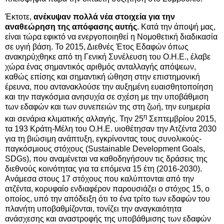
Έκτοτε,
ανέκυψαν πολλά νέα στοιχεία για την
αναθεώρηση της απόφασης αυτής
. Κατά την άποψή μας,
είναι τώρα εφικτό να ενεργοποιηθεί η Νομοθετική διαδικασία
σε υγιή βάση. Το 2015, Διεθνές Έτος Εδαφών όπως
ανακηρύχθηκε από τη Γενική Συνέλευση του Ο.Η.Ε., έλαβε
χώρα ένας σημαντικός αριθμός ανταλλαγής απόψεων,
καθώς επίσης και σημαντική ώθηση στην επιστημονική
έρευνα,
που αντανακλούσε την αυξημένη ευαισθητοποίηση
και την παγκόσμια ανησυχία σε σχέση με την υποβάθμιση
των εδαφών και των συνεπειών της στη ζωή, την ευημερία
η
και σενάρια κλιματικής αλλαγής. Την 25
Σεπτεμβρίου 2015,
τα 193 Κράτη-Μέλη του Ο.Η.Ε. υιοθέτησαν την Ατζέντα 2030
για τη βιώσιμη ανάπτυξη, εγκρίνοντας τους συνολικούς-
παγκόσμιους στόχους (Sustainable Development Goals,
SDGs), που αναμένεται να καθοδηγήσουν τις δράσεις της
διεθνούς κοινότητας για τα επόμενα 15 έτη (2016-2030).
Ανάμεσα στους 17 στόχους που καλύπτονται από την
ατζέντα, κορυφαίο ενδιαφέρον παρουσιάζει ο στόχος 15, ο
οποίος, υπό την απόδειξη ότι το ένα τρίτο των εδαφών του
πλανήτη υποβαθμίζονται, τονίζει την αναγκαιότητα
ανάσχεσης και αναστροφής της υποβάθμισης των εδαφών