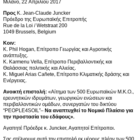
Μιλάνο, 22
Απριλίου 2017
Προς
Κ. Jean-Claude Juncker
Πρόεδρο της Ευρωπαϊκής Επιτροπής
Rue de la Loi / Wetstraat 200
1049 Brussels, Belgium
Κοιν:
Κ. Phil Hogan, Επίτροπο Γεωργίας και Αγροτικής
ανάπτυξης.
Κ. Karmenu Vella, Επίτροπο Περιβαλλοντικής και
Θαλάσσιας πολιτικής και Αλιείας.
Κ. Miguel Arias Cañete, Επίτροπο Κλιματικής δράσης και
Ενέργειας.
Ανοικτή επιστολή:
«Αίτημα των 500 Ευρωπαϊκών Μ.Κ.Ο.,
ερευνητικών ιδρυμάτων, γεωργικών ενώσεων και
περιβαλλοντικών ομάδων, συνεργατών του δικτύου
“PEOPLE4SOIL”–
Να αναπτυχθεί το Νομικό Πλαίσιο για
την προστασία του εδάφους».
Αγαπητέ Πρόεδρε κ. Juncker, Aγαπητοί Επίτροποι.
Σας στέλνουμε αυτή την επιστολή εκ μέρους πλέον των 500