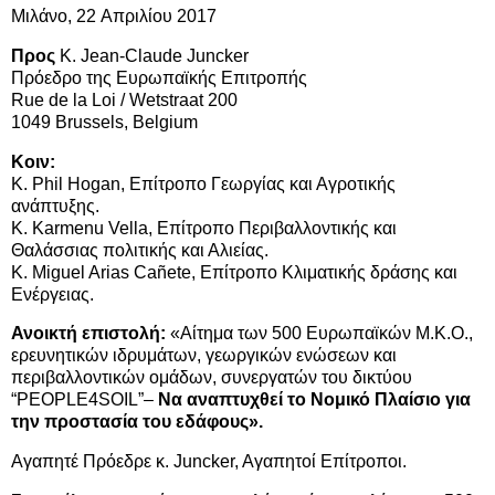
Μιλάνο, 22
Απριλίου 2017
Προς
Κ. Jean-Claude Juncker
Πρόεδρο της Ευρωπαϊκής Επιτροπής
Rue de la Loi / Wetstraat 200
1049 Brussels, Belgium
Κοιν:
Κ. Phil Hogan, Επίτροπο Γεωργίας και Αγροτικής
ανάπτυξης.
Κ. Karmenu Vella, Επίτροπο Περιβαλλοντικής και
Θαλάσσιας πολιτικής και Αλιείας.
Κ. Miguel Arias Cañete, Επίτροπο Κλιματικής δράσης και
Ενέργειας.
Ανοικτή επιστολή:
«Αίτημα των 500 Ευρωπαϊκών Μ.Κ.Ο.,
ερευνητικών ιδρυμάτων, γεωργικών ενώσεων και
περιβαλλοντικών ομάδων, συνεργατών του δικτύου
“PEOPLE4SOIL”–
Να αναπτυχθεί το Νομικό Πλαίσιο για
την προστασία του εδάφους».
Αγαπητέ Πρόεδρε κ. Juncker, Aγαπητοί Επίτροποι.