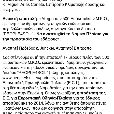
Κ. Miguel Arias Cañete, Επίτροπο Κλιματικής δράσης και
Ενέργειας.
Ανοικτή επιστολή:
«Αίτημα των 500 Ευρωπαϊκών Μ.Κ.Ο.,
ερευνητικών ιδρυμάτων, γεωργικών ενώσεων και
περιβαλλοντικών ομάδων, συνεργατών του δικτύου
“PEOPLE4SOIL”–
Να αναπτυχθεί το Νομικό Πλαίσιο για
την προστασία του εδάφους».
Αγαπητέ Πρόεδρε κ. Juncker, Aγαπητοί Επίτροποι.
Σας στέλνουμε αυτή την επιστολή εκ μέρους πλέον των 500
Ευρωπαϊκών Μ.Κ.Ο., ερευνητικών ιδρυμάτων, γεωργικών
ενώσεων και περιβαλλοντικών ομάδων, συνεργατών του
δικτύου “PEOPLE4SOIL” (πλήρης κατάλογος:
www.people4soil.eu/partners, που υποστηρίζουν την
Ευρωπαϊκή Πρωτοβουλία Πολιτών (E.C.I.), που αποσκοπεί
στη θέσπιση ειδικής Νομοθεσίας για την προστασία των
εδαφών στην Ευρώπη. Όπως γνωρίζετε,
η πρόταση της
Ε.Ε. για Ευρωπαϊκή Οδηγία-Πλαίσιο για το έδαφος
αποσύρθηκε το 2014
, λόγω της αντίθετης άποψης πέντε
Κρατών-Μελών, που δεν οδήγησε στην απαραίτητη
πλειοψηφία παρά την οκταετή συζήτηση στο Συμβούλιο.