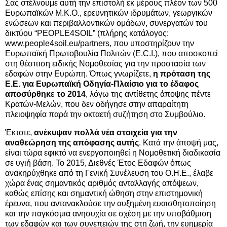
Σας στέλνουμε αυτή την επιστολή εκ μέρους πλέον των 500
Ευρωπαϊκών Μ.Κ.Ο., ερευνητικών ιδρυμάτων, γεωργικών
ενώσεων και περιβαλλοντικών ομάδων, συνεργατών του
δικτύου “PEOPLE4SOIL” (πλήρης κατάλογος:
www.people4soil.eu/partners, που υποστηρίζουν την
Ευρωπαϊκή Πρωτοβουλία Πολιτών (E.C.I.), που αποσκοπεί
στη θέσπιση ειδικής Νομοθεσίας για την προστασία των
εδαφών στην Ευρώπη. Όπως γνωρίζετε,
η πρόταση της
Ε.Ε. για Ευρωπαϊκή Οδηγία-Πλαίσιο για το έδαφος
αποσύρθηκε το 2014
, λόγω της αντίθετης άποψης πέντε
Κρατών-Μελών, που δεν οδήγησε στην απαραίτητη
πλειοψηφία παρά την οκταετή συζήτηση στο Συμβούλιο.
Έκτοτε,
ανέκυψαν πολλά νέα στοιχεία για την
αναθεώρηση της απόφασης αυτής
. Κατά την άποψή μας,
είναι τώρα εφικτό να ενεργοποιηθεί η Νομοθετική διαδικασία
σε υγιή βάση. Το 2015, Διεθνές Έτος Εδαφών όπως
ανακηρύχθηκε από τη Γενική Συνέλευση του Ο.Η.Ε., έλαβε
χώρα ένας σημαντικός αριθμός ανταλλαγής απόψεων,
καθώς επίσης και σημαντική ώθηση στην επιστημονική
έρευνα,
που αντανακλούσε την αυξημένη ευαισθητοποίηση
και την παγκόσμια ανησυχία σε σχέση με την υποβάθμιση
των εδαφών και των συνεπειών της στη ζωή, την ευημερία