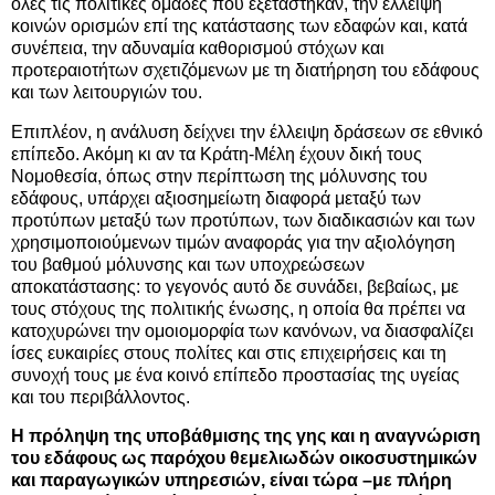
όλες τις πολιτικές ομάδες που εξετάστηκαν, την έλλειψη
κοινών ορισμών επί της κατάστασης των εδαφών και, κατά
συνέπεια, την αδυναμία καθορισμού στόχων και
προτεραιοτήτων σχετιζόμενων με τη διατήρηση του εδάφους
και των λειτουργιών του.
Επιπλέον, η ανάλυση δείχνει την έλλειψη δράσεων σε εθνικό
επίπεδο. Ακόμη κι αν τα Κράτη-Μέλη έχουν δική τους
Νομοθεσία, όπως στην περίπτωση της μόλυνσης του
εδάφους, υπάρχει αξιοσημείωτη διαφορά μεταξύ των
προτύπων μεταξύ των προτύπων, των διαδικασιών και των
χρησιμοποιούμενων τιμών αναφοράς για την αξιολόγηση
του βαθμού μόλυνσης και των υποχρεώσεων
αποκατάστασης: το γεγονός αυτό δε συνάδει, βεβαίως, με
τους στόχους της πολιτικής ένωσης, η οποία θα πρέπει να
κατοχυρώνει την ομοιομορφία των κανόνων, να διασφαλίζει
ίσες ευκαιρίες στους πολίτες και στις επιχειρήσεις και τη
συνοχή τους με ένα κοινό επίπεδο προστασίας της υγείας
και του περιβάλλοντος.
Η πρόληψη της υποβάθμισης της γης και η αναγνώριση
του εδάφους ως παρόχου θεμελιωδών οικοσυστημικών
και παραγωγικών υπηρεσιών, είναι τώρα –με πλήρη