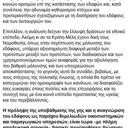
κοινών ορισμών επί της κατάστασης των εδαφών και, κατά
συνέπεια, την αδυναμία καθορισμού στόχων και
προτεραιοτήτων σχετιζόμενων με τη διατήρηση του εδάφους
και των λειτουργιών του.
Επιπλέον, η ανάλυση δείχνει την έλλειψη δράσεων σε εθνικό
επίπεδο. Ακόμη κι αν τα Κράτη-Μέλη έχουν δική τους
Νομοθεσία, όπως στην περίπτωση της μόλυνσης του
εδάφους, υπάρχει αξιοσημείωτη διαφορά μεταξύ των
προτύπων μεταξύ των προτύπων, των διαδικασιών και των
χρησιμοποιούμενων τιμών αναφοράς για την αξιολόγηση
του βαθμού μόλυνσης και των υποχρεώσεων
αποκατάστασης: το γεγονός αυτό δε συνάδει, βεβαίως, με
τους στόχους της πολιτικής ένωσης, η οποία θα πρέπει να
κατοχυρώνει την ομοιομορφία των κανόνων, να διασφαλίζει
ίσες ευκαιρίες στους πολίτες και στις επιχειρήσεις και τη
συνοχή τους με ένα κοινό επίπεδο προστασίας της υγείας
και του περιβάλλοντος.
Η πρόληψη της υποβάθμισης της γης και η αναγνώριση
του εδάφους ως παρόχου θεμελιωδών οικοσυστημικών
και παραγωγικών υπηρεσιών, είναι τώρα –με πλήρη
αποδεικτικά στοιχεία– βασικές προϋποθέσεις βιώσιμης