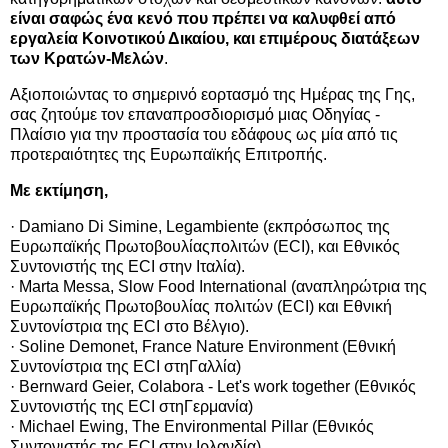
είναι σαφώς ένα κενό που πρέπει να καλυφθεί από
εργαλεία Κοινοτικού Δικαίου, και επιμέρους διατάξεων
των Κρατών-Μελών
.
Αξιοποιώντας το σημερινό εορτασμό της Ημέρας της Γης,
σας ζητούμε τον επαναπροσδιορισμό μιας Οδηγίας -
Πλαίσιο για την προστασία του εδάφους ως μία από τις
προτεραιότητες της Ευρωπαϊκής Επιτροπής.
Με εκτίμηση,
· Damiano Di Simine, Legambiente (εκπρόσωπος της
Ευρωπαϊκής Πρωτοβουλίαςπολιτών (ECI), και Εθνικός
Συντονιστής της ECI στην Ιταλία).
· Marta Messa, Slow Food International (αναπληρώτρια της
Ευρωπαϊκής Πρωτοβουλίας πολιτών (ECI) και Εθνική
Συντονίστρια της ECI στο Βέλγιο).
· Soline Demonet, France Nature Environment (Εθνική
Συντονίστρια της ECI στηΓαλλία)
· Bernward Geier, Colabora - Let's work together (Εθνικός
Συντονιστής της ECI στηΓερμανία)
· Michael Ewing, The Environmental Pillar (Εθνικός
Συντονιστής της ECI στην Ιρλανδία)