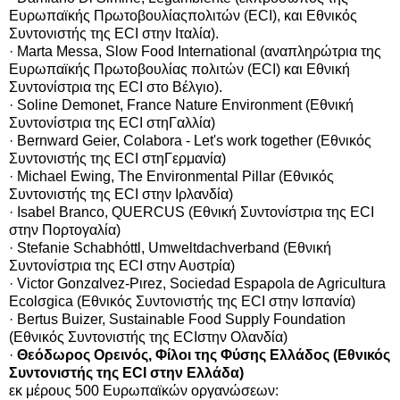
Ευρωπαϊκής Πρωτοβουλίαςπολιτών (ECI), και Εθνικός
Συντονιστής της ECI στην Ιταλία).
· Marta Messa, Slow Food International (αναπληρώτρια της
Ευρωπαϊκής Πρωτοβουλίας πολιτών (ECI) και Εθνική
Συντονίστρια της ECI στο Βέλγιο).
· Soline Demonet, France Nature Environment (Εθνική
Συντονίστρια της ECI στηΓαλλία)
· Bernward Geier, Colabora - Let's work together (Εθνικός
Συντονιστής της ECI στηΓερμανία)
· Michael Ewing, The Environmental Pillar (Εθνικός
Συντονιστής της ECI στην Ιρλανδία)
· Isabel Branco, QUERCUS (Εθνική Συντονίστρια της ECI
στην Πορτογαλία)
· Stefanie Schabhόttl, Umweltdachverband (Εθνική
Συντονίστρια της ECI στην Αυστρία)
· Victor Gonzαlvez-Pιrez, Sociedad Espaρola de Agricultura
Ecolσgica (Εθνικός Συντονιστής της ECI στην Ισπανία)
· Bertus Buizer, Sustainable Food Supply Foundation
(Εθνικός Συντονιστής της ECIστην Ολανδία)
·
Θεόδωρος Ορεινός, Φίλοι της Φύσης Ελλάδος (Εθνικός
Συντονιστής της ECI στην Ελλάδα)
εκ μέρους 500 Ευρωπαϊκών οργανώσεων: