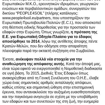
Ευρωπαϊκών Μ.Κ.Ο., ερευνητικών ιδρυμάτων, γεωργικών
ενώσεων και περιβαλλοντικών ομάδων, συνεργατών του
δικτύου “PEOPLE4SOIL” (πλήρης κατάλογος:
www.people4soil.eu/partners, που υποστηρίζουν την
Ευρωπαϊκή Πρωτοβουλία Πολιτών (E.C.I.), που αποσκοπεί
στη θέσπιση ειδικής Νομοθεσίας για την προστασία των
εδαφών στην Ευρώπη. Όπως γνωρίζετε,
η πρόταση της
Ε.Ε. για Ευρωπαϊκή Οδηγία-Πλαίσιο για το έδαφος
αποσύρθηκε το 2014
, λόγω της αντίθετης άποψης πέντε
Κρατών-Μελών, που δεν οδήγησε στην απαραίτητη
πλειοψηφία παρά την οκταετή συζήτηση στο Συμβούλιο.
Έκτοτε,
ανέκυψαν πολλά νέα στοιχεία για την
αναθεώρηση της απόφασης αυτής
. Κατά την άποψή μας,
είναι τώρα εφικτό να ενεργοποιηθεί η Νομοθετική διαδικασία
σε υγιή βάση. Το 2015, Διεθνές Έτος Εδαφών όπως
ανακηρύχθηκε από τη Γενική Συνέλευση του Ο.Η.Ε., έλαβε
χώρα ένας σημαντικός αριθμός ανταλλαγής απόψεων,
καθώς επίσης και σημαντική ώθηση στην επιστημονική
έρευνα,
που αντανακλούσε την αυξημένη ευαισθητοποίηση
και την παγκόσμια ανησυχία σε σχέση με την υποβάθμιση
των εδαφών και των συνεπειών της στη ζωή, την ευημερία