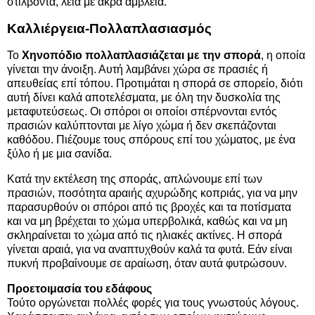
στίλβοντα, λεία με άκρα αμβλεία.
Καλλιέργεια-Πολλαπλασιασμός
Το
Χηνοπόδιο πολλαπλασιάζεται με την σπορά
, η οποία
γίνεται την άνοιξη. Αυτή λαμβάνει χώρα σε πρασιές ή
απευθείας επί τόπου. Προτιμάται η σπορά σε σπορείο, διότι
αυτή δίνει καλά αποτελέσματα, με όλη την δυσκολία της
μεταφυτεύσεως. Οι σπόροι οι οποίοι σπέρνονται εντός
πρασιών καλύπτονται με λίγο χώμα ή δεν σκεπάζονται
καθόδου. Πιέζουμε τους σπόρους επί του χώματος, με ένα
ξύλο ή με μια σανίδα.
Κατά την εκτέλεση της σποράς, απλώνουμε επί των
πρασιών, ποσότητα αραιής αχυρώδης κοπριάς, για να μην
παρασυρθούν οι σπόροι από τις βροχές και τα ποτίσματα
και να μη βρέχεται το χώμα υπερβολικά, καθώς και να μη
σκληραίνεται το χώμα από τις ηλιακές ακτίνες. Η σπορά
γίνεται αραιά, για να αναπτυχθούν καλά τα φυτά. Εάν είναι
πυκνή προβαίνουμε σε αραίωση, όταν αυτά φυτρώσουν.
Προετοιμασία του εδάφους
Τούτο οργώνεται πολλές φορές για τους γνωστούς λόγους.