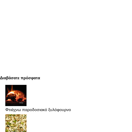
Διαβάσατε πρόσφατα
Φτιάχνω παροδοσιακό ξυλόφουρνο