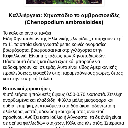
Καλλιέργεια: Χηνοπόδιο το αμβροσιοειδές
(Chenopodium ambrosioides)
Το καλοκαιρινό σπανάκι
Είδη Χηνοποδίων της Ελληνικής χλωρίδας, υπάρχουν περί
τα 11 τα οποία είναι γνωστά με τις κοινές ονομασίες
βρωμόχορτα, βρωμούσαι και στριγγλόχορτα στην
Κεφαλλονιά. Είναι της τάξεως των Χηνοποδιωδών.
Πάντα αυτά όπως και άλλα εξωτικά, μπορούν να
ευδοκιμήσουν και σε εμάς. Αυτό είναι είδος Αμερικανικής
προελεύσεως, εισαχθέν στις παραμεσόγειους χώρες, όπως
και στην κεντρική Γαλλία.
Βοτανικοί χαρακτήρες
Φυτό ετήσιο ή πολυετές ύψους 0.50-0.70 εκατοστά. Στελέχη
ανορθωμένα και κλαδώδη. Φύλλα μόλις μισχοφόρα και
όρθια, επιμήκη, λεπτυνόμενα στα δύο άκρα, οδοντωτά ή
ολόκληρα, λεπτά, αδενώδη και χρώματος ανοικτού
πρασίνου. Ανθίζει κατά Ιούλιο ή Αύγουστο, τα δε άνθη είναι
σε σχήμα φυλλωδών στάχεων. Κάλυκας κλειστός. Σπέρματα