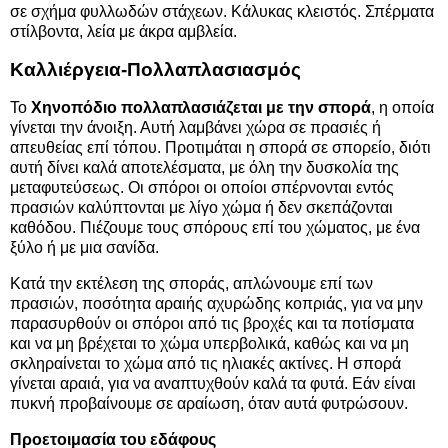
σε σχήμα φυλλωδών στάχεων. Κάλυκας κλειστός. Σπέρματα
στίλβοντα, λεία με άκρα αμβλεία.
Καλλιέργεια-Πολλαπλασιασμός
Το
Χηνοπόδιο πολλαπλασιάζεται με την σπορά
, η οποία
γίνεται την άνοιξη. Αυτή λαμβάνει χώρα σε πρασιές ή
απευθείας επί τόπου. Προτιμάται η σπορά σε σπορείο, διότι
αυτή δίνει καλά αποτελέσματα, με όλη την δυσκολία της
μεταφυτεύσεως. Οι σπόροι οι οποίοι σπέρνονται εντός
πρασιών καλύπτονται με λίγο χώμα ή δεν σκεπάζονται
καθόδου. Πιέζουμε τους σπόρους επί του χώματος, με ένα
ξύλο ή με μια σανίδα.
Κατά την εκτέλεση της σποράς, απλώνουμε επί των
πρασιών, ποσότητα αραιής αχυρώδης κοπριάς, για να μην
παρασυρθούν οι σπόροι από τις βροχές και τα ποτίσματα
και να μη βρέχεται το χώμα υπερβολικά, καθώς και να μη
σκληραίνεται το χώμα από τις ηλιακές ακτίνες. Η σπορά
γίνεται αραιά, για να αναπτυχθούν καλά τα φυτά. Εάν είναι
πυκνή προβαίνουμε σε αραίωση, όταν αυτά φυτρώσουν.
Προετοιμασία του εδάφους