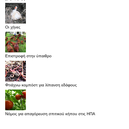
Οι χήνες
Επιστροφή στην ύπαιθρο
Φτιάχνω κομπόστ για λίπανση εδάφους
Νόμος για απαγόρευση σπιτικού κήπου στις ΗΠΑ