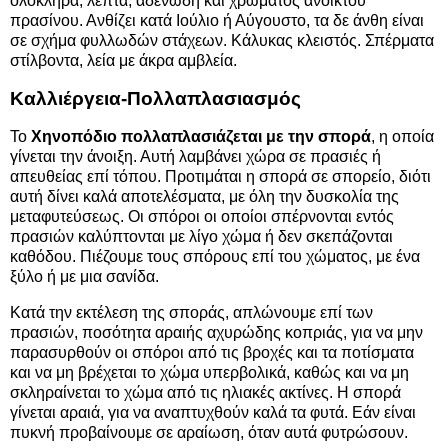
ολόκληρα, λεπτά, αδενώδη και χρώματος ανοικτού
πρασίνου. Ανθίζει κατά Ιούλιο ή Αύγουστο, τα δε άνθη είναι
σε σχήμα φυλλωδών στάχεων. Κάλυκας κλειστός. Σπέρματα
στίλβοντα, λεία με άκρα αμβλεία.
Καλλιέργεια-Πολλαπλασιασμός
Το
Χηνοπόδιο πολλαπλασιάζεται με την σπορά
, η οποία
γίνεται την άνοιξη. Αυτή λαμβάνει χώρα σε πρασιές ή
απευθείας επί τόπου. Προτιμάται η σπορά σε σπορείο, διότι
αυτή δίνει καλά αποτελέσματα, με όλη την δυσκολία της
μεταφυτεύσεως. Οι σπόροι οι οποίοι σπέρνονται εντός
πρασιών καλύπτονται με λίγο χώμα ή δεν σκεπάζονται
καθόδου. Πιέζουμε τους σπόρους επί του χώματος, με ένα
ξύλο ή με μια σανίδα.
Κατά την εκτέλεση της σποράς, απλώνουμε επί των
πρασιών, ποσότητα αραιής αχυρώδης κοπριάς, για να μην
παρασυρθούν οι σπόροι από τις βροχές και τα ποτίσματα
και να μη βρέχεται το χώμα υπερβολικά, καθώς και να μη
σκληραίνεται το χώμα από τις ηλιακές ακτίνες. Η σπορά
γίνεται αραιά, για να αναπτυχθούν καλά τα φυτά. Εάν είναι
πυκνή προβαίνουμε σε αραίωση, όταν αυτά φυτρώσουν.