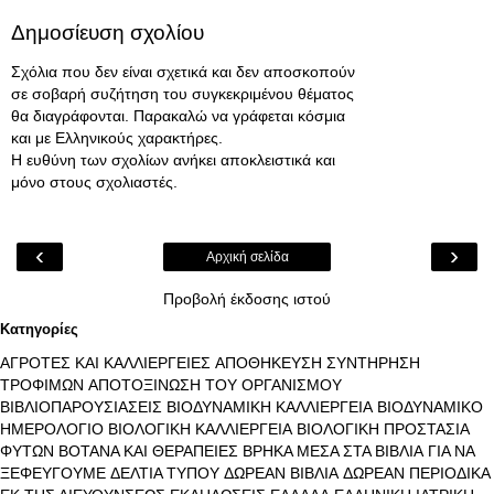
Δημοσίευση σχολίου
Σχόλια που δεν είναι σχετικά και δεν αποσκοπούν
σε σοβαρή συζήτηση του συγκεκριμένου θέματος
θα διαγράφονται. Παρακαλώ να γράφεται κόσμια
και με Ελληνικούς χαρακτήρες.
Η ευθύνη των σχολίων ανήκει αποκλειστικά και
μόνο στους σχολιαστές.
‹
›
Αρχική σελίδα
Προβολή έκδοσης ιστού
Κατηγορίες
ΑΓΡΟΤΕΣ ΚΑΙ ΚΑΛΛΙΕΡΓΕΙΕΣ
ΑΠΟΘΗΚΕΥΣΗ ΣΥΝΤΗΡΗΣΗ
ΤΡΟΦΙΜΩΝ
ΑΠΟΤΟΞΙΝΩΣΗ ΤΟΥ ΟΡΓΑΝΙΣΜΟΥ
ΒΙΒΛΙΟΠΑΡΟΥΣΙΑΣΕΙΣ
ΒΙΟΔΥΝΑΜΙΚΗ ΚΑΛΛΙΕΡΓΕΙΑ
ΒΙΟΔΥΝΑΜΙΚΟ
ΗΜΕΡΟΛΟΓΙΟ
ΒΙΟΛΟΓΙΚΗ ΚΑΛΛΙΕΡΓΕΙΑ
ΒΙΟΛΟΓΙΚΗ ΠΡΟΣΤΑΣΙΑ
ΦΥΤΩΝ
ΒΟΤΑΝΑ ΚΑΙ ΘΕΡΑΠΕΙΕΣ
ΒΡΗΚΑ ΜΕΣΑ ΣΤΑ ΒΙΒΛΙΑ
ΓΙΑ ΝΑ
ΞΕΦΕΥΓΟΥΜΕ
ΔΕΛΤΙΑ ΤΥΠΟΥ
ΔΩΡΕΑΝ ΒΙΒΛΙΑ
ΔΩΡΕΑΝ ΠΕΡΙΟΔΙΚΑ