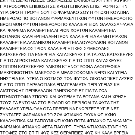
ΕΚ ΤΗΣ ΔΙΕΥΘΥΝΣΕΩΣ
ΕΚΔΗΛΩΣΕΙΣ
ΕΛΛΑΔΑ
ΕΛΛΗΝΙΚΗ ΙΑΤΡΙΚΗ-
ΓΙΑΤΡΟΣΟΦΙΑ
ΕΠΙΒΙΩΣΗ ΣΕ ΚΡΙΣΗ
ΕΠΙΚΑΙΡΑ
ΕΠΙΣΤΡΟΦΗ ΣΤΗΝ
ΥΠΑΙΘΡΟ
Η ΤΡΟΦΗ ΣΟΥ ΤΟ ΦΑΡΜΑΚΟ ΣΟΥ
Η ΦΤΩΧΗ ΚΟΥΖΙΝΑ
ΗΜΕΡΟΛΟΓΙΟ ΒΟΤΑΝΩΝ-ΦΑΡΜΑΚΕΥΤΙΚΩΝ ΦΥΤΩΝ
ΗΜΕΡΟΛΟΓΙΟ
ΒΡΩΣΙΜΩΝ ΦΥΤΩΝ
ΗΜΕΡΟΛΟΓΙΟ ΚΑΛΛΙΕΡΓΕΙΩΝ
ΘΑΛΑΣΣΑ ΨΑΡΙΑ
ΚΑΙ ΨΑΡΕΜΑ
ΚΑΛΛΙΕΡΓΕΙΑ ΑΓΡΙΩΝ ΧΟΡΤΩΝ
ΚΑΛΛΙΕΡΓΕΙΑ
ΒΟΤΑΝΩΝ
ΚΑΛΛΙΕΡΓΕΙΑ ΔΕΝΤΡΩΝ
ΚΑΛΛΙΕΡΓΕΙΑ ΔΗΜΗΤΡΙΑΚΩΝ
ΚΑΛΛΙΕΡΓΕΙΑ ΛΑΧΑΝΙΚΩΝ
ΚΑΛΛΙΕΡΓΕΙΑ ΛΟΥΛΟΥΔΙΩΝ-ΒΟΤΑΝΩΝ
ΚΑΛΛΙΕΡΓΕΙΑ ΟΣΠΡΙΩΝ
ΚΑΛΛΙΕΡΓΗΤΙΚΕΣ ΣΥΜΒΟΥΛΕΣ
ΚΑΤΑΣΚΕΥΕΣ ΓΙΑ ΕΝΕΡΓΕΙΑ
ΚΑΤΑΣΚΕΥΕΣ ΓΙΑ ΤΑ ΖΩΑ
ΚΑΤΑΣΚΕΥΕΣ
ΓΙΑ ΤΟ ΑΓΡΟΚΤΗΜΑ
ΚΑΤΑΣΚΕΥΕΣ ΓΙΑ ΤΟ ΣΠΙΤΙ
ΚΑΤΑΣΚΕΥΕΣ
ΣΠΙΤΙΩΝ
ΚΑΤΑΣΚΕΥΕΣ ΥΛΙΚΩΝ
ΚΤΗΝΟΤΡΟΦΙΑ
ΛΑΟΓΡΑΦΙΚΑ
ΜΑΚΡΟΒΙΟΤΗΤΑ-ΜΑΚΡΟΖΩΙΑ
ΜΕΛΙΣΣΟΚΟΜΙΑ
ΝΕΡΟ ΚΑΙ ΥΓΕΙΑ
ΝΗΣΤΕΙΑ ΚΑΙ ΥΓΕΙΑ
Ο ΚΟΣΜΟΣ ΤΩΝ ΦΥΤΩΝ
ΟΙΚΟΛΟΓΙΚΕΣ ΛΥΣΕΙΣ
ΓΙΑ ΤΟ ΣΠΙΤΙ
ΠΑΡΑΔΟΣΙΑΚΑ ΕΠΑΓΓΕΛΜΑΤΑ
ΠΕΡΙ ΥΓΕΙΑΣ ΚΑΙ
ΔΙΑΤΡΟΦΗΣ
ΠΕΡΙΒΑΛΛΟΝ
ΠΛΗΡΟΦΟΡΙΕΣ ΓΙΑ ΤΑ ΖΩΑ
ΠΤΗΝΟΤΡΟΦΙΑ
ΣΠΟΡΟΙ ΚΑΙ ΦΥΤΕΜΑ
ΤΑ ΒΟΤΑΝΑ ΚΑΙ Η ΧΡΗΣΗ
ΤΟΥΣ
ΤΑ ΕΝΤΟΜΑ ΣΤΟ ΒΙΟΛΟΓΙΚΟ ΠΕΡΙΒΟΛΙ
ΤΑ ΦΥΤΑ ΤΗΣ
ΕΛΛΑΔΑΣ
ΥΓΕΙΑ-ΟΛΑ ΟΣΑ ΠΡΕΠΕΙ ΝΑ ΓΝΩΡΙΖΕΤΕ
ΥΓΙΕΙΝΕΣ
ΣΥΝΤΑΓΕΣ
ΦΑΡΜΑΚΑ ΑΠΟ ΖΩΑ
ΦΤΙΑΧΝΩ ΓΛΥΚΑ
ΦΤΙΑΧΝΩ
ΚΑΛΛΥΝΤΙΚΑ ΚΑΙ ΣΑΠΟΥΝΙ
ΦΤΙΑΧΝΩ ΠΟΤΑ
ΦΤΙΑΧΝΩ ΤΑ ΔΙΚΑ ΜΟΥ
ΦΑΡΜΑΚΑ
ΦΤΙΑΧΝΩ ΦΕΤΑ ΓΙΑΟΥΡΤΙ ΤΥΡΙΑ
ΦΤΙΑΧΝΩ-ΣΥΝΤΗΡΩ
ΤΡΟΦΕΣ ΣΤΟ ΣΠΙΤΙ
ΦΥΣΙΚΕΣ ΘΕΡΑΠΕΙΕΣ
ΦΥΣΙΚΗ ΚΑΛΛΙΕΡΓΕΙΑ