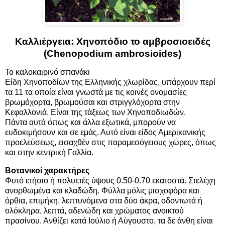
Καλλιέργεια: Χηνοπόδιο το αμβροσιοειδές
(Chenopodium ambrosioides)
Το καλοκαιρινό σπανάκι
Είδη Χηνοποδίων της Ελληνικής χλωρίδας, υπάρχουν περί
τα 11 τα οποία είναι γνωστά με τις κοινές ονομασίες
βρωμόχορτα, βρωμούσαι και στριγγλόχορτα στην
Κεφαλλονιά. Είναι της τάξεως των Χηνοποδιωδών.
Πάντα αυτά όπως και άλλα εξωτικά, μπορούν να
ευδοκιμήσουν και σε εμάς. Αυτό είναι είδος Αμερικανικής
προελεύσεως, εισαχθέν στις παραμεσόγειους χώρες, όπως
και στην κεντρική Γαλλία.
Βοτανικοί χαρακτήρες
Φυτό ετήσιο ή πολυετές ύψους 0.50-0.70 εκατοστά. Στελέχη
ανορθωμένα και κλαδώδη. Φύλλα μόλις μισχοφόρα και
όρθια, επιμήκη, λεπτυνόμενα στα δύο άκρα, οδοντωτά ή
ολόκληρα, λεπτά, αδενώδη και χρώματος ανοικτού
πρασίνου. Ανθίζει κατά Ιούλιο ή Αύγουστο, τα δε άνθη είναι