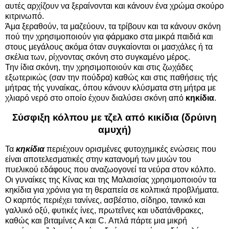
αυτές αρχίζουν να ξεραίνονται και κάνουν ένα χρώμα σκούρο
κιτρινωπό.
Άμα ξεραθούν, τα μαζεύουν, τα τρίβουν και τα κάνουν σκόνη
πού την χρησιμοποιούν για φάρμακο στα μικρά παιδιά και
στους μεγάλους ακόμα όταν συγκαίονται οι μασχάλες ή τα
σκέλια των, ρίχνοντας σκόνη στο συγκαμένο μέρος.
Την ίδια σκόνη, την χρησιμοποιούν και στις ζωχάδες
εξωτερικώς (σαν την πούδρα) καθώς και στις παθήσεις τής
μήτρας τής γυναίκας, όπου κάνουν κλύσματα στη μήτρα με
χλιαρό νερό στο οποίο έχουν διαλύσει σκόνη από
κηκίδια
.
Σύσφιξη κόλπου με τζελ από κικίδια (δρύινη
αμυχή)
Τα
κηκίδια
περιέχουν ορισμένες φυτοχημικές ενώσεις που
είναι αποτελεσματικές στην κατανομή των μυών του
πυελικού εδάφους που αναζωογονεί τα νεύρα στον κόλπο.
Οι γυναίκες της Κίνας και της Μαλαισίας χρησιμοποιούν τα
κηκίδια για χρόνια για τη θεραπεία σε κολπικά προβλήματα.
Ο καρπός περιέχει τανίνες, ασβέστιο, σίδηρο, τανικό και
γαλλικό οξύ, φυτικές ίνες, πρωτεΐνες και υδατάνθρακες,
καθώς και βιταμίνες Α και C. Απλά πάρτε μια μικρή