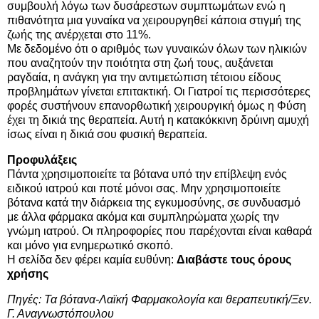
συμβουλή λόγω των δυσάρεστων συμπτωμάτων ενώ η
πιθανότητα μια γυναίκα να χειρουργηθεί κάποια στιγμή της
ζωής της ανέρχεται στο 11%.
Με δεδομένο ότι ο αριθμός των γυναικών όλων των ηλικιών
που αναζητούν την ποιότητα στη ζωή τους, αυξάνεται
ραγδαία, η ανάγκη για την αντιμετώπιση τέτοιου είδους
προβλημάτων γίνεται επιτακτική. Οι Γιατροί τις περισσότερες
φορές συστήνουν επανορθωτική χειρουργική όμως η Φύση
έχει τη δικιά της θεραπεία. Αυτή η κατακόκκινη δρύινη αμυχή
ίσως είναι η δικιά σου φυσική θεραπεία.
Προφυλάξεις
Πάντα χρησιμοποιείτε τα βότανα υπό την επίβλεψη ενός
ειδικού ιατρού και ποτέ μόνοι σας. Μην χρησιμοποιείτε
βότανα κατά την διάρκεια της εγκυμοσύνης, σε συνδυασμό
με άλλα φάρμακα ακόμα και συμπληρώματα χωρίς την
γνώμη ιατρού. Οι πληροφορίες που παρέχονται είναι καθαρά
και μόνο για ενημερωτικό σκοπό.
Η σελίδα δεν φέρει καμία ευθύνη:
Διαβάστε τους όρους
χρήσης
Πηγές: Τα βότανα-Λαϊκή Φαρμακολογία και θεραπευτική/Ξεν.
Γ. Αναγνωστόπουλου