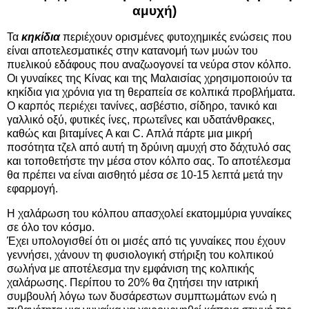
αμυχή)
Τα
κηκίδια
περιέχουν ορισμένες φυτοχημικές ενώσεις που
είναι αποτελεσματικές στην κατανομή των μυών του
πυελικού εδάφους που αναζωογονεί τα νεύρα στον κόλπο.
Οι γυναίκες της Κίνας και της Μαλαισίας χρησιμοποιούν τα
κηκίδια για χρόνια για τη θεραπεία σε κολπικά προβλήματα.
Ο καρπός περιέχει τανίνες, ασβέστιο, σίδηρο, τανικό και
γαλλικό οξύ, φυτικές ίνες, πρωτεΐνες και υδατάνθρακες,
καθώς και βιταμίνες Α και C. Απλά πάρτε μια μικρή
ποσότητα τζελ από αυτή τη δρύινη αμυχή στο δάχτυλό σας
και τοποθετήστε την μέσα στον κόλπο σας. Το αποτέλεσμα
θα πρέπει να είναι αισθητό μέσα σε 10-15 λεπτά μετά την
εφαρμογή.
Η χαλάρωση του κόλπου απασχολεί εκατομμύρια γυναίκες
σε όλο τον κόσμο.
Έχει υπολογισθεί ότι οι μισές από τις γυναίκες που έχουν
γεννήσει, χάνουν τη φυσιολογική στήριξη του κολπικού
σωλήνα με αποτέλεσμα την εμφάνιση της κολπικής
χαλάρωσης. Περίπου το 20% θα ζητήσει την ιατρική
συμβουλή λόγω των δυσάρεστων συμπτωμάτων ενώ η