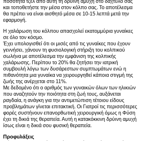
ποσότητα τζελ από αυτή τη δρύινη αμυχή στο δάχτυλό σας
και τοποθετήστε την μέσα στον κόλπο σας. Το αποτέλεσμα
θα πρέπει να είναι αισθητό μέσα σε 10-15 λεπτά μετά την
εφαρμογή.
Η χαλάρωση του κόλπου απασχολεί εκατομμύρια γυναίκες
σε όλο τον κόσμο.
Έχει υπολογισθεί ότι οι μισές από τις γυναίκες που έχουν
γεννήσει, χάνουν τη φυσιολογική στήριξη του κολπικού
σωλήνα με αποτέλεσμα την εμφάνιση της κολπικής
χαλάρωσης. Περίπου το 20% θα ζητήσει την ιατρική
συμβουλή λόγω των δυσάρεστων συμπτωμάτων ενώ η
πιθανότητα μια γυναίκα να χειρουργηθεί κάποια στιγμή της
ζωής της ανέρχεται στο 11%.
Με δεδομένο ότι ο αριθμός των γυναικών όλων των ηλικιών
που αναζητούν την ποιότητα στη ζωή τους, αυξάνεται
ραγδαία, η ανάγκη για την αντιμετώπιση τέτοιου είδους
προβλημάτων γίνεται επιτακτική. Οι Γιατροί τις περισσότερες
φορές συστήνουν επανορθωτική χειρουργική όμως η Φύση
έχει τη δικιά της θεραπεία. Αυτή η κατακόκκινη δρύινη αμυχή
ίσως είναι η δικιά σου φυσική θεραπεία.
Προφυλάξεις