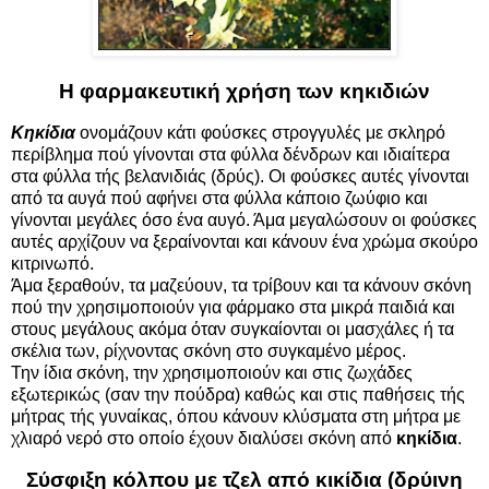
Η φαρμακευτική χρήση των κηκιδιών
Κηκίδια
ονομάζουν κάτι φούσκες στρογγυλές με σκληρό
περίβλημα πού γίνονται στα φύλλα δένδρων και ιδιαίτερα
στα φύλλα τής βελανιδιάς (δρύς). Οι φούσκες αυτές γίνονται
από τα αυγά πού αφήνει στα φύλλα κάποιο ζωύφιο και
γίνονται μεγάλες όσο ένα αυγό. Άμα μεγαλώσουν οι φούσκες
αυτές αρχίζουν να ξεραίνονται και κάνουν ένα χρώμα σκούρο
κιτρινωπό.
Άμα ξεραθούν, τα μαζεύουν, τα τρίβουν και τα κάνουν σκόνη
πού την χρησιμοποιούν για φάρμακο στα μικρά παιδιά και
στους μεγάλους ακόμα όταν συγκαίονται οι μασχάλες ή τα
σκέλια των, ρίχνοντας σκόνη στο συγκαμένο μέρος.
Την ίδια σκόνη, την χρησιμοποιούν και στις ζωχάδες
εξωτερικώς (σαν την πούδρα) καθώς και στις παθήσεις τής
μήτρας τής γυναίκας, όπου κάνουν κλύσματα στη μήτρα με
χλιαρό νερό στο οποίο έχουν διαλύσει σκόνη από
κηκίδια
.
Σύσφιξη κόλπου με τζελ από κικίδια (δρύινη