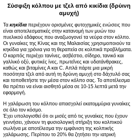
Σύσφιξη κόλπου με τζελ από κικίδια (δρύινη
αμυχή)
Τα
κηκίδια
περιέχουν ορισμένες φυτοχημικές ενώσεις που
είναι αποτελεσματικές στην κατανομή των μυών του
πυελικού εδάφους που αναζωογονεί τα νεύρα στον κόλπο.
Οι γυναίκες της Κίνας και της Μαλαισίας χρησιμοποιούν τα
κηκίδια για χρόνια για τη θεραπεία σε κολπικά προβλήματα.
Ο καρπός περιέχει τανίνες, ασβέστιο, σίδηρο, τανικό και
γαλλικό οξύ, φυτικές ίνες, πρωτεΐνες και υδατάνθρακες,
καθώς και βιταμίνες Α και C. Απλά πάρτε μια μικρή
ποσότητα τζελ από αυτή τη δρύινη αμυχή στο δάχτυλό σας
και τοποθετήστε την μέσα στον κόλπο σας. Το αποτέλεσμα
θα πρέπει να είναι αισθητό μέσα σε 10-15 λεπτά μετά την
εφαρμογή.
Η χαλάρωση του κόλπου απασχολεί εκατομμύρια γυναίκες
σε όλο τον κόσμο.
Έχει υπολογισθεί ότι οι μισές από τις γυναίκες που έχουν
γεννήσει, χάνουν τη φυσιολογική στήριξη του κολπικού
σωλήνα με αποτέλεσμα την εμφάνιση της κολπικής
χαλάρωσης. Περίπου το 20% θα ζητήσει την ιατρική