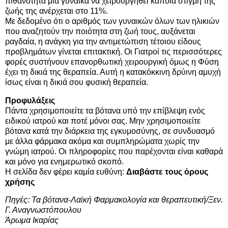
πιθανότητα μια γυναίκα να χειρουργηθεί κάποια στιγμή της
ζωής της ανέρχεται στο 11%.
Με δεδομένο ότι ο αριθμός των γυναικών όλων των ηλικιών
που αναζητούν την ποιότητα στη ζωή τους, αυξάνεται
ραγδαία, η ανάγκη για την αντιμετώπιση τέτοιου είδους
προβλημάτων γίνεται επιτακτική. Οι Γιατροί τις περισσότερες
φορές συστήνουν επανορθωτική χειρουργική όμως η Φύση
έχει τη δικιά της θεραπεία. Αυτή η κατακόκκινη δρύινη αμυχή
ίσως είναι η δικιά σου φυσική θεραπεία.
Προφυλάξεις
Πάντα χρησιμοποιείτε τα βότανα υπό την επίβλεψη ενός
ειδικού ιατρού και ποτέ μόνοι σας. Μην χρησιμοποιείτε
βότανα κατά την διάρκεια της εγκυμοσύνης, σε συνδυασμό
με άλλα φάρμακα ακόμα και συμπληρώματα χωρίς την
γνώμη ιατρού. Οι πληροφορίες που παρέχονται είναι καθαρά
και μόνο για ενημερωτικό σκοπό.
Η σελίδα δεν φέρει καμία ευθύνη:
Διαβάστε τους όρους
χρήσης
Πηγές: Τα βότανα-Λαϊκή Φαρμακολογία και θεραπευτική/Ξεν.
Γ. Αναγνωστόπουλου
Άρωμα Ικαρίας