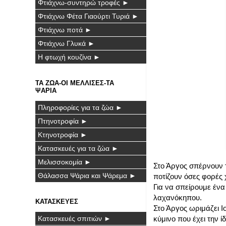
Φτιάχνω-συντηρώ τροφές ►
Φτιάχνω Φέτα Γιαούρτι Τυριά ►
Φτιάχνω ποτά ►
Φτιάχνω Γλυκά ►
Η φτωχή κουζίνα ►
ΤΑ ΖΩΑ-ΟΙ ΜΕΛΛΙΣΕΣ-ΤΑ
ΨΑΡΙΑ
Πληροφορίες για τα ζώα ►
Πτηνοτροφία ►
Κτηνοτροφία ►
Κατασκευές για τα ζώα ►
Μελισσοκομία ►
Στο Άργος σπέρνουν 
Θάλασσα Ψάρια και Ψάρεμα ►
ποτίζουν όσες φορές 
Για να σπείρουμε ένα
λαχανόκηπου.
ΚΑΤΑΣΚΕΥΕΣ
Στο Άργος ωριμάζει Ι
Κατασκευές σπιτιών ►
κύμινο που έχει την ί