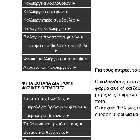
Καλλιέργεια λουλουδιών ►
Καλλιέργεια δέντρων ►
Καλλιεργητικές συμβουλές ►
Βιολογική Καλλιέργεια ►
Βιολογική προστασία φυτών ►
Έντομα στο βιολογικό περιβόλι
►
Φυσική καλλιέργεια-permaculture
Αγρότες και Καλλιέργειες ►
Για τους άντρες, τα 
Ο
κόλιανδρος
κατάγετ
ΦΥΤΑ ΒΟΤΑΝΑ ΔΙΑΤΡΟΦΗ
φαρμακευτική και ζαχα
ΦΥΣΙΚΕΣ ΘΕΡΑΠΕΙΕΣ
μπριζόλες, τριμμένο.
Τα φυτά της Ελλάδας ►
ποτά.
Ημερολόγιο βρώσιμων φυτών ►
Οι αρχαίοι Έλληνες τ
όμορφη μυρουδιά και 
Ημερολόγιο βοτάνων ►
Τα βότανα και η χρήση τους ►
Βότανα και θεραπείες►