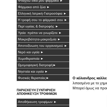
Φτιάχνω δικά μου φάρμακα ►
Φάρμακα από ζώα ►
Ελληνική Ιατρική-Γιατροσόφια ►
Η τροφή σου το φάρμακό σου ►
Περί υγείας & διατροφής ►
Υγεία: πρέπει να γνωρίζετε ►
Μακροβιότητα-μακροζωία ►
Αποτοξίνωση του οργανισμού ►
Νερό και υγεία ►
Χυμοθεραπεία ►
Ωμομοφαγική διατροφή►
Νηστεία και υγεία ►
Ο κόλιανδρος καλλιε
Φυσικές θεραπείες►
λιπασμένα με το χημ
Μπορεί όμως να προκ
ΠΑΡΑΣΚΕΥΗ ΣΥΝΤΗΡΗΣΗ
ΑΠΟΘΗΚΕΥΣΗ ΤΡΟΦΙΜΩΝ
Αποθήκευση τροφίμων ►