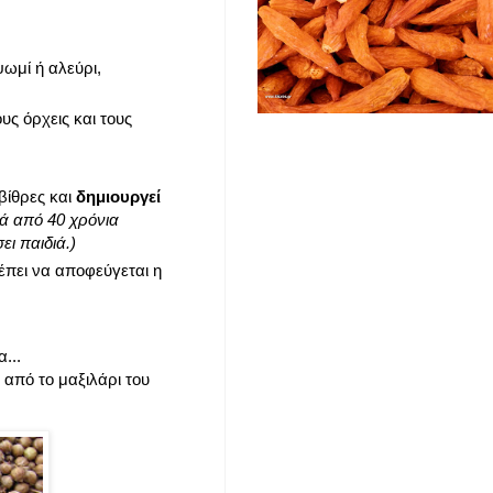
ψωμί ή αλεύρι,
υς όρχεις και τους
βίθρες και
δημιουργεί
τά από 40 χρόνια
ει παιδιά.)
έπει να αποφεύγεται η
...
από το μαξιλάρι του