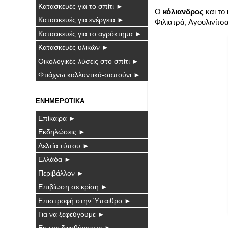
Κατασκευές για το σπίτι ►
Ο
κόλιανδρος
και το
Κατασκευές για ενέργεια ►
Φιλιατρά, Αγουλινίτσ
Κατασκευές για το αγρόκτημα ►
Κατασκευές υλικών ►
Οικολογικές λύσεις στο σπίτι ►
Φτιάχνω καλλυντικά-σαπούνι ►
ΕΝΗΜΕΡΩΤΙΚΑ
Επίκαιρα ►
Εκδηλώσεις ►
Δελτία τύπου ►
Ελλάδα ►
Περιβάλλον ►
Επιβίωση σε κρίση ►
Επιστροφή στην Ύπαιθρο ►
Για να ξεφεύγουμε ►
Εκ της διευθύνσεως ►