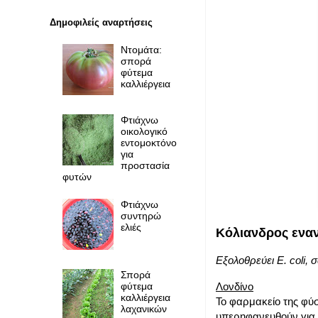
Δημοφιλείς αναρτήσεις
Ντομάτα:
σπορά
φύτεμα
καλλιέργεια
Φτιάχνω
οικολογικό
εντομοκτόνο
για
προστασία
φυτών
Φτιάχνω
συντηρώ
ελιές
Κόλιανδρος εναν
Εξολοθρεύει E. coli
Σπορά
Λονδίνο
φύτεμα
καλλιέργεια
Το φαρμακείο της φύ
λαχανικών
υπερηφανευθούν για τ