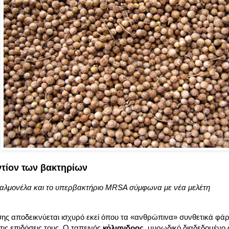
τίον των βακτηρίων
, σαλμονέλα και το υπερβακτήριο MRSA σύμφωνα με νέα μελέτη
σης αποδεικνύεται ισχυρό εκεί όπου τα «ανθρώπινα» συνθετικά φ
ις επιδόσεις τους. Ο ταπεινός
κόλιανδρος
, μυρωδικό διαδεδομένο 