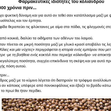
Φαρμακευτικές ιδιότητες του κόλιανδρου
00 χρόνια πριν...
ει ψυκτική δύναμη και για αυτό αν τεθεί σαν κατάπλασμα μαζί με 
υσίπελας και τον έρπητα.
φίδα θεραπεύει τις φλύκταινες με αίμα στα πόδια, τις φλεγμονές στο
από κουκιά, διαλύει τα οιδήματα των αδένων του λαιμού.
αν πίνεται σε μικρή ποσότητα μαζί με γλυκό κρασί αποβάλει τις λε
Χίλιες και μία νύχτες» περιγράφεται η ιστορία ενός εμπόρου που με
ρε -με τη βοήθεια ενός κοκτέιλ που περιείχε κόλιανδρο- να αποκτήσ
μεγαλύτερη ποσότητα, συγχέει επικίνδυνα τη σκέψη και για αυτό πρ
χής πόση αυτού.
ριν...
δρος μαζί με το κύμινο λέγεται ότι διατηρούν τα τρόφιμα αναλλοίωτα
τι αν κάποιος υπέφερε από πονοκεφάλους και έβαζε το βράδυ κάτω 
το πρωί θα ήταν περδίκι.