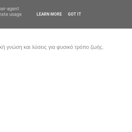
user-agent
erate usage
LEARN MORE
GOT IT
κή γνώση και λύσεις για φυσικό τρόπο ζωής.