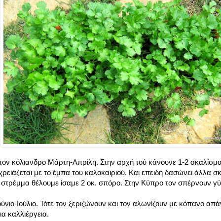
τον κόλιανδρο Μάρτη-Απρίλη. Στην αρχή τού κάνουνε 1-2 σκαλίσμα
χρειάζεται με το έμπα του καλοκαιριού. Και επειδή δασώνει άλλα σ
 στρέμμα θέλουμε ίσαμε 2 οκ. σπόρο. Στην Κύπρο τον σπέρνουν γύ
ούνιο-Ιούλιο. Τότε τον ξεριζώνουν και τον αλωνίζουν με κόπανο απ
δια καλλιέργεια.