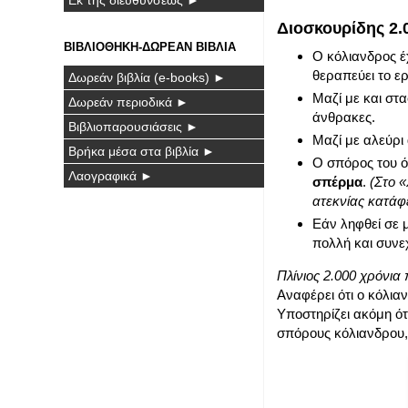
Διοσκουρίδης 2.0
ΒΙΒΛΙΟΘΗΚΗ-ΔΩΡΕΑΝ ΒΙΒΛΙΑ
Ο κόλιανδρος έχ
θεραπεύει το ερ
Δωρεάν βιβλία (e-books) ►
Μαζί με και στα
Δωρεάν περιοδικά ►
άνθρακες.
Βιβλιοπαρουσιάσεις ►
Μαζί με αλεύρι 
Βρήκα μέσα στα βιβλία ►
Ο σπόρος του ότ
Λαογραφικά ►
σπέρμα
.
(Στο «
ατεκνίας κατάφε
Εάν ληφθεί σε 
πολλή και συνε
Πλίνιος 2.000 χρόνια π
Αναφέρει ότι ο κόλιαν
Υποστηρίζει ακόμη ό
σπόρους κόλιανδρου, 