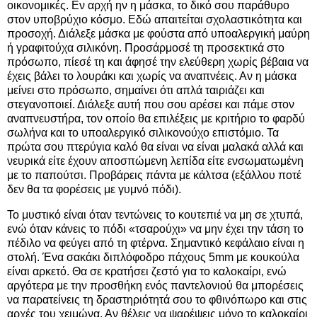
οικονομικές. Εν αρχή ην η μάσκα, το δικό σου παράθυρο
στον υποβρύχιο κόσμο. Εδώ απαιτείται σχολαστικότητα και
προσοχή. Διάλεξε μάσκα με φούστα από υποαλεργική μαύρη
ή γραφιτούχα σιλικόνη. Προσάρμοσέ τη προσεκτικά στο
πρόσωπο, πίεσέ τη και άφησέ την ελεύθερη χωρίς βέβαια να
έχεις βάλει το λουράκι και χωρίς να αναπνέεις. Αν η μάσκα
μείνει στο πρόσωπο, σημαίνει ότι απλά ταιριάζει και
στεγανοποιεί. Διάλεξε αυτή που σου αρέσει και πάμε στον
αναπνευστήρα, τον οποίο θα επιλέξεις με κριτήριο το φαρδύ
σωλήνα και το υποαλεργικό σιλικονούχο επιστόμιο. Τα
πρώτα σου πτερύγια καλό θα είναι να είναι μαλακά αλλά και
νευρικά είτε έχουν αποσπώμενη λεπίδα είτε ενσωματωμένη
με το παπούτσι. Προβάρεις πάντα με κάλτσα (εξάλλου ποτέ
δεν θα τα φορέσεις με γυμνό πόδι).
Το μυστικό είναι όταν τεντώνεις το κουτεπιέ να μη σε χτυπά,
ενώ όταν κάνεις το πόδι «τσαρούχι» να μην έχει την τάση το
πέδιλο να φεύγει από τη φτέρνα. Σημαντικό κεφάλαιο είναι η
στολή. Ένα σακάκι διπλόφοδρο πάχους 5mm με κουκούλα
είναι αρκετό. Θα σε κρατήσει ζεστό για το καλοκαίρι, ενώ
αργότερα με την προσθήκη ενός παντελονιού θα μπορέσεις
να παρατείνεις τη δραστηριότητά σου το φθινόπωρο και στις
αρχές του χειμώνα. Αν θέλεις να ψαρέψεις μόνο το καλοκαίρι