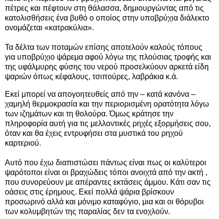
πέτρες και πέφτουν στη θάλασσα, δημιουργώντας από τις
κατολισθήσεις ένα βυθό ο οποίος στην υποβρύχια διάλεκτο
ονομάζεται «κατρακύλια».
Τα δέλτα των ποταμών επίσης αποτελούν καλούς τόπους
για υποβρύχιο ψάρεμα αφού λόγω της πλούσιας τροφής και
της υφάλμυρης φύσης του νερού προσελκύουν αρκετά είδη
ψαριών όπως κέφαλους, τσιπούρες, λαβράκια κ.ά.
Εκεί μπορεί να απογοητευθείς από την – κατά κανόνα –
χαμηλή θερμοκρασία και την περιορισμένη ορατότητα λόγω
των ιζημάτων και τη θολούρα. Όμως κράτησε την
πληροφορία αυτή για τις μελλοντικές ρηχές εξορμήσεις σου,
όταν και θα έχεις εντρυφήσει στα μυστικά του ρηχού
καρτεριού.
Αυτό που έχω διαπιστώσει πάντως είναι πως οι καλύτεροι
ψαρότοποι είναι οι βραχώδεις τόποι ανοιχτά από την ακτή ,
που συνορεύουν με απέραντες εκτάσεις άμμου. Κάτι σαν τις
οάσεις στις έρημους. Εκεί πολλά ψάρια βρίσκουν
προσωρινό αλλά και μόνιμο καταφύγιο, μια και οι θόρυβοι
των κολυμβητών της παραλίας δεν τα ενοχλούν.