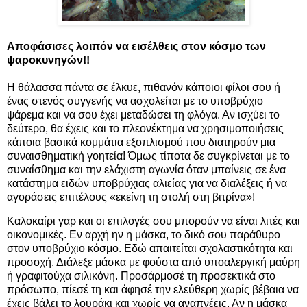
Αποφάσισες λοιπόν να εισέλθεις στον κόσμο των
ψαροκυνηγών!!
Η θάλασσα πάντα σε έλκυε, πιθανόν κάποιοι φίλοι σου ή
ένας στενός συγγενής να ασχολείται με το υποβρύχιο
ψάρεμα και να σου έχει μεταδώσει τη φλόγα. Αν ισχύει το
δεύτερο, θα έχεις και το πλεονέκτημα να χρησιμοποιήσεις
κάποια βασικά κομμάτια εξοπλισμού που διατηρούν μια
συναισθηματική γοητεία! Όμως τίποτα δε συγκρίνεται με το
συναίσθημα και την ελάχιστη αγωνία όταν μπαίνεις σε ένα
κατάστημα ειδών υποβρύχιας αλιείας για να διαλέξεις ή να
αγοράσεις επιτέλους «εκείνη τη στολή στη βιτρίνα»!
Καλοκαίρι γαρ και οι επιλογές σου μπορούν να είναι λιτές και
οικονομικές. Εν αρχή ην η μάσκα, το δικό σου παράθυρο
στον υποβρύχιο κόσμο. Εδώ απαιτείται σχολαστικότητα και
προσοχή. Διάλεξε μάσκα με φούστα από υποαλεργική μαύρη
ή γραφιτούχα σιλικόνη. Προσάρμοσέ τη προσεκτικά στο
πρόσωπο, πίεσέ τη και άφησέ την ελεύθερη χωρίς βέβαια να
έχεις βάλει το λουράκι και χωρίς να αναπνέεις. Αν η μάσκα