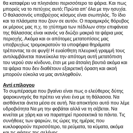
θα καταφέρει να πλησιάσει περισσότερο τα ψάρια. Και πως
μπορείς να το πετύχεις αυτό; Πρώτα απ’ όλα με την ησυχία.
Ο θαλασσινός υποβρύχιος κόσμος είναι σιωπηλός. Το ίδιο
και τα πλάσματα που ζουν σε αυτόν. Ο παραμικρός θόρυβος
εκ μέρους μας π.χ. το χτύπημα των πέδιλων στην επιφάνεια
της θάλασσας είναι ικανός να διώξει μακριά τα ψάρια μιας
περιοχής. Ακόμα και οι απότομες μετατοπίσεις μας
υποβρυχίως τρομοκρατούν τα υποψήφια θηράματα
τρέποντας τα σε φυγή! Η ευαίσθητη πλευρική γραμμή τους
αντιλαμβάνεται πανεύκολα την απότομη αυτή μετατόπιση
του νερού σαν κίνδυνο, έτσι με μια άτσαλη βουτιά ακόμα και
τα ψάρια που δεν διαθέτουν εξαιρετική όραση και ακοή
μπορούν εύκολα να μας αντιληφθούν.
Αντί επίλογου
Το συμπέρασμα που βγαίνει είναι πως ο ελεύθερος δύτης
ψαροκυνηγός θα πρέπει να γίνει ένα με τη θάλασσα. Να
αισθάνεται άνετα μέσα σε αυτή. Να αποκτήσει αυτό που λέμε
υδροβιότητα Να μη την φοβάται αλλά να τη σέβεται. Να
κινείται με χάρη και να παρατηρεί προσεκτικά τα πάντα. Τις
συνήθειες των ψαριών, τις ώρες της ημέρας που
κυκλοφορούν περισσότερο, τα ρεύματα, τα κύματα, ακόμα
και τις φάσεις της σελήνης.