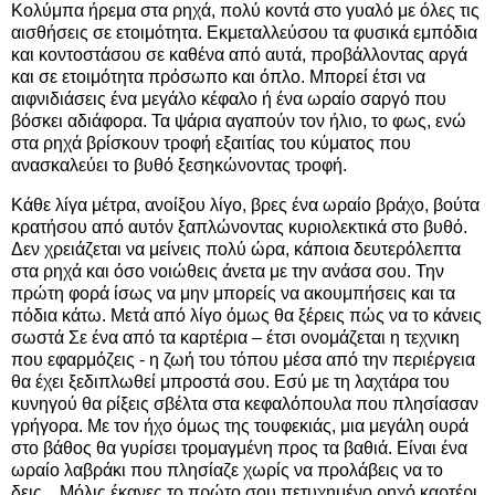
Κολύμπα ήρεμα στα ρηχά, πολύ κοντά στο γυαλό με όλες τις
αισθήσεις σε ετοιμότητα. Εκμεταλλεύσου τα φυσικά εμπόδια
και κοντοστάσου σε καθένα από αυτά, προβάλλοντας αργά
και σε ετοιμότητα πρόσωπο και όπλο. Μπορεί έτσι να
αιφνιδιάσεις ένα μεγάλο κέφαλο ή ένα ωραίο σαργό που
βόσκει αδιάφορα. Τα ψάρια αγαπούν τον ήλιο, το φως, ενώ
στα ρηχά βρίσκουν τροφή εξαιτίας του κύματος που
ανασκαλεύει το βυθό ξεσηκώνοντας τροφή.
Κάθε λίγα μέτρα, ανοίξου λίγο, βρες ένα ωραίο βράχο, βούτα
κρατήσου από αυτόν ξαπλώνοντας κυριολεκτικά στο βυθό.
Δεν χρειάζεται να μείνεις πολύ ώρα, κάποια δευτερόλεπτα
στα ρηχά και όσο νοιώθεις άνετα με την ανάσα σου. Την
πρώτη φορά ίσως να μην μπορείς να ακουμπήσεις και τα
πόδια κάτω. Μετά από λίγο όμως θα ξέρεις πώς να το κάνεις
σωστά Σε ένα από τα καρτέρια – έτσι ονομάζεται η τεχνικη
που εφαρμόζεις - η ζωή του τόπου μέσα από την περιέργεια
θα έχει ξεδιπλωθεί μπροστά σου. Εσύ με τη λαχτάρα του
κυνηγού θα ρίξεις σβέλτα στα κεφαλόπουλα που πλησίασαν
γρήγορα. Με τον ήχο όμως της τουφεκιάς, μια μεγάλη ουρά
στο βάθος θα γυρίσει τρομαγμένη προς τα βαθιά. Είναι ένα
ωραίο λαβράκι που πλησίαζε χωρίς να προλάβεις να το
δεις... Μόλις έκανες το πρώτο σου πετυχημένο ρηχό καρτέρι