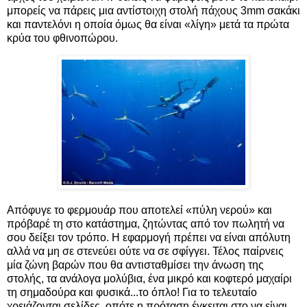
μπορείς να πάρεις μια αντίστοιχη στολή πάχους 3mm σακάκι
και παντελόνι η οποία όμως θα είναι «λίγη» μετά τα πρώτα
κρύα του φθινοπώρου.
Απόφυγε το φερμουάρ που αποτελεί «πύλη νερού» και
πρόβαρέ τη στο κατάστημα, ζητώντας από τον πωλητή να
σου δείξει τον τρόπο. Η εφαρμογή πρέπει να είναι απόλυτη
αλλά να μη σε στενεύει ούτε να σε σφίγγει. Τέλος παίρνεις
μία ζώνη βαρών που θα αντισταθμίσει την άνωση της
στολής, τα ανάλογα μολύβια, ένα μικρό και κοφτερό μαχαίρι
τη σημαδούρα και φυσικά...το όπλο! Για το τελευταίο
χρειάζονται σελίδες, οπότε η πρόταση έγκειται στο να είναι