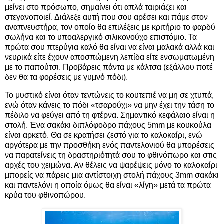
μείνει στο πρόσωπο, σημαίνει ότι απλά ταιριάζει και
στεγανοποιεί. Διάλεξε αυτή που σου αρέσει και πάμε στον
αναπνευστήρα, τον οποίο θα επιλέξεις με κριτήριο το φαρδύ
σωλήνα και το υποαλεργικό σιλικονούχο επιστόμιο. Τα
πρώτα σου πτερύγια καλό θα είναι να είναι μαλακά αλλά και
νευρικά είτε έχουν αποσπώμενη λεπίδα είτε ενσωματωμένη
με το παπούτσι. Προβάρεις πάντα με κάλτσα (εξάλλου ποτέ
δεν θα τα φορέσεις με γυμνό πόδι).
Το μυστικό είναι όταν τεντώνεις το κουτεπιέ να μη σε χτυπά,
ενώ όταν κάνεις το πόδι «τσαρούχι» να μην έχει την τάση το
πέδιλο να φεύγει από τη φτέρνα. Σημαντικό κεφάλαιο είναι η
στολή. Ένα σακάκι διπλόφοδρο πάχους 5mm με κουκούλα
είναι αρκετό. Θα σε κρατήσει ζεστό για το καλοκαίρι, ενώ
αργότερα με την προσθήκη ενός παντελονιού θα μπορέσεις
να παρατείνεις τη δραστηριότητά σου το φθινόπωρο και στις
αρχές του χειμώνα. Αν θέλεις να ψαρέψεις μόνο το καλοκαίρι
μπορείς να πάρεις μια αντίστοιχη στολή πάχους 3mm σακάκι
και παντελόνι η οποία όμως θα είναι «λίγη» μετά τα πρώτα
κρύα του φθινοπώρου.