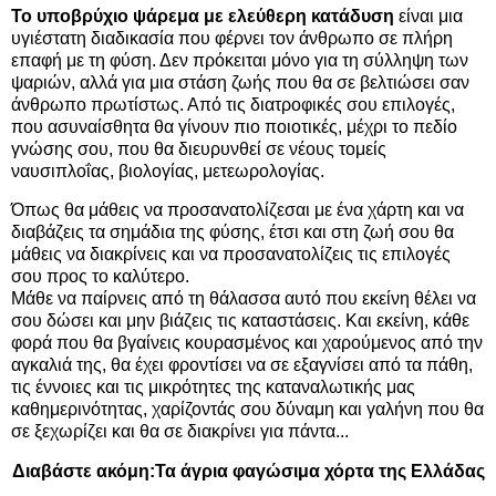
Το υποβρύχιο ψάρεμα με ελεύθερη κατάδυση
είναι μια
υγιέστατη διαδικασία που φέρνει τον άνθρωπο σε πλήρη
επαφή με τη φύση. Δεν πρόκειται μόνο για τη σύλληψη των
ψαριών, αλλά για μια στάση ζωής που θα σε βελτιώσει σαν
άνθρωπο πρωτίστως. Από τις διατροφικές σου επιλογές,
που ασυναίσθητα θα γίνουν πιο ποιοτικές, μέχρι το πεδίο
γνώσης σου, που θα διευρυνθεί σε νέους τομείς
ναυσιπλοΐας, βιολογίας, μετεωρολογίας.
Όπως θα μάθεις να προσανατολίζεσαι με ένα χάρτη και να
διαβάζεις τα σημάδια της φύσης, έτσι και στη ζωή σου θα
μάθεις να διακρίνεις και να προσανατολίζεις τις επιλογές
σου προς το καλύτερο.
Μάθε να παίρνεις από τη θάλασσα αυτό που εκείνη θέλει να
σου δώσει και μην βιάζεις τις καταστάσεις. Και εκείνη, κάθε
φορά που θα βγαίνεις κουρασμένος και χαρούμενος από την
αγκαλιά της, θα έχει φροντίσει να σε εξαγνίσει από τα πάθη,
τις έννοιες και τις μικρότητες της καταναλωτικής μας
καθημερινότητας, χαρίζοντάς σου δύναμη και γαλήνη που θα
σε ξεχωρίζει και θα σε διακρίνει για πάντα...
Διαβάστε ακόμη:
Τα άγρια φαγώσιμα χόρτα της Ελλάδας