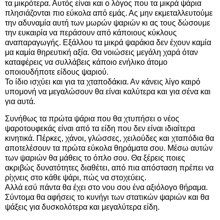
τα μικρότερα. Αυτός είναι και ο λόγος που τα μικρά ψάρια
πλησιάζονται πιο εύκολα από εμάς. Ας μην εκμεταλλευτούμε
την αδυναμία αυτή των μωρών ψαριών κι ας τους δώσουμε
την ευκαιρία να περάσουν από κάποιους κύκλους
αναπαραγωγής. Εξάλλου τα μικρά ψαράκια δεν έχουν καμία
μα καμία θηρευτική αξία. Θα νοιώσεις μεγάλη χαρά όταν
καταφέρεις να συλλάβεις κάποιο ενήλικο άτομο
οποιουδήποτε είδους ψαριού.
Το ίδιο ισχύει και για τα χταποδάκια. Αν κάνεις λίγο καιρό
υπομονή να μεγαλώσουν θα είναι καλύτερα και για σένα και
για αυτά.
Συνήθως τα πρώτα ψάρια που θα χτυπήσει ο νέος
ψαροτουφεκάς είναι από τα είδη που δεν είναι ιδιαίτερα
κινητικά. Πέρκες, χάνοι, γλώσσες, χειλούδες και χταπόδια θα
αποτελέσουν τα πρώτα εύκολα θηράματα σου. Μέσω αυτών
των ψαριών θα μάθεις το όπλο σου. Θα ξέρεις ποιες
ακριβώς δυνατότητες διαθέτει, από πια απόσταση πρέπει να
ρίχνεις στο κάθε ψάρι, πώς να στοχεύεις.
Αλλά εσύ πάντα θα έχει στο νου σου ένα αξιόλογο θήραμα.
Σύντομα θα αφήσεις το κυνήγι των στατικών ψαριών και θα
ψάξεις για δυσκολότερα και μεγαλύτερα είδη.