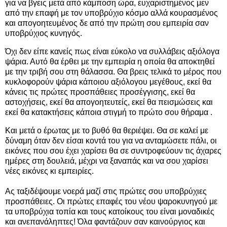
για να βγεις μετά από κάμποση ώρα, ευχαριστημένος μεν
από την επαφή με τον υποβρύχιο κόσμο αλλά κουρασμένος
και απογοητευμένος δε από την πρώτη σου εμπειρία σαν
υποβρύχιος κυνηγός.
Όχι δεν είπε κανείς πως είναι εύκολο να συλλάβεις αξιόλογα
ψάρια. Αυτό θα έρθει με την εμπειρία η οποία θα αποκτηθεί
με την τριβή σου στη θάλασσα. Θα βρεις τελικά το μέρος που
κυκλοφορούν ψάρια κάποιου αξιόλογου μεγέθους, εκεί θα
κάνεις τις πρώτες προσπάθειες προσέγγισης, εκεί θα
αστοχήσεις, εκεί θα απογοητευτείς, εκεί θα πεισμώσεις και
εκεί θα κατακτήσεις κάποια στιγμή το πρώτο σου θήραμα .
Και μετά ο έρωτας με το βυθό θα θεριέψει. Θα σε καλεί με
δύναμη όταν δεν είσαι κοντά του για να ανταμώσετε πάλι, οι
εικόνες που σου έχει χαρίσει θα σε συντροφεύουν τις άχαρες
ημέρες στη δουλειά, μέχρι να ξαναπάς και να σου χαρίσει
νέες εικόνες κι εμπειρίες.
Ας ταξιδέψουμε νοερά μαζί στις πρώτες σου υποβρύχιες
προσπάθειες. Οι πρώτες επαφές του νέου ψαροκυνηγού με
τα υποβρύχια τοπία και τους κατοίκους του είναι μοναδικές
και ανεπανάληπτες! Όλα φαντάζουν σαν καινούργιος και