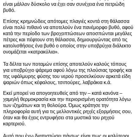
είναι μάλλον δύσκολο να έχει σαν συνέχεια ένα πετρώδη
βυθό.
Επίσης κρημνώδεις απότομες πλαγιές κοντά στη θάλασσα
είναι πολύ πιθανό να αποτελούν ένα πανέμορφο βυθό, αφού
κατά την περίοδο των βροχοπτώσεων αποσπώνται μεγάλες
πέτρες και πέφτουν στη θάλασσα, δημιουργώντας από τις
κατολισθήσεις ένα βυθό ο οποίος στην υποβρύχια διάλεκτο
ονομάζεται «κατρακύλια».
Τα δέλτα των ποταμών επίσης αποτελούν καλούς τόπους
για υποβρύχιο ψάρεμα αφού λόγω της πλούσιας τροφής και
της υφάλμυρης φύσης του νερού προσελκύουν αρκετά είδη
ψαριών όπως κέφαλους, τσιπούρες, λαβράκια κ.ά.
Εκεί μπορεί να απογοητευθείς από την – κατά κανόνα –
χαμηλή θερμοκρασία και την περιορισμένη ορατότητα λόγω
των ιζημάτων και τη θολούρα. Όμως κράτησε την
πληροφορία αυτή για τις μελλοντικές ρηχές εξορμήσεις σου,
όταν και θα έχεις εντρυφήσει στα μυστικά του ρηχού
καρτεριού.
Αυτό που έχω διαπιστώσει πάντως είναι πως οι καλύτεροι