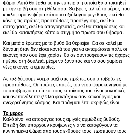
ψάρια. Αυτό θα έρθει με την εμπειρία η οποία θα αποκτηθεί
με την τριβή σου στη θάλασσα. Θα βρεις τελικά το μέρος που
κυκλοφορούν ψάρια κάποιου αξιόλογου μεγέθους, εκεί θα
κάνεις τις πρώτες προσπάθειες προσέγγισης, εκεί θα
αστοχήσεις, εκεί θα απογοητευτείς, εκεί θα πεισμώσεις και
εκεί θα κατακτήσεις κάποια στιγμή το πρώτο σου θήραμα .
Και μετά ο έρωτας με το βυθό θα θεριέψει. Θα σε καλεί με
δύναμη όταν δεν είσαι κοντά του για να ανταμώσετε πάλι, οι
εικόνες που σου έχει χαρίσει θα σε συντροφεύουν τις άχαρες
ημέρες στη δουλειά, μέχρι να ξαναπάς και να σου χαρίσει
νέες εικόνες κι εμπειρίες.
Ας ταξιδέψουμε νοερά μαζί στις πρώτες σου υποβρύχιες
προσπάθειες. Οι πρώτες επαφές του νέου ψαροκυνηγού με
τα υποβρύχια τοπία και τους κατοίκους του είναι μοναδικές
και ανεπανάληπτες! Όλα φαντάζουν σαν καινούργιος και
ανεξερεύνητος κόσμος. Και πράγματι έτσι ακριβώς είναι.
Το μέρος
Καλό είναι να αποφύγεις τους αμιγείς αμμώδεις βυθούς.
Επειδή δεν υπάρχουν κρυψώνες για να καταφύγουν τα
κυνηγημένα ψάρια από τους εχθρούς τους, προτιμούν τους