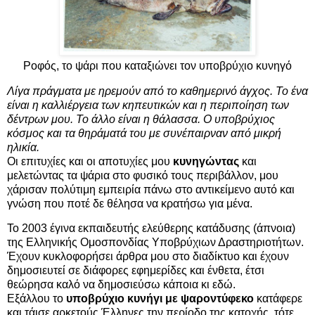
Ροφός, το ψάρι που καταξιώνει τον υποβρύχιο κυνηγό
Λίγα πράγματα με ηρεμούν από το καθημερινό άγχος. Το ένα
είναι η καλλιέργεια των κηπευτικών και η περιποίηση των
δέντρων μου. Το άλλο είναι η θάλασσα. Ο υποβρύχιος
κόσμος και τα θηράματά του με συνέπαιρναν από μικρή
ηλικία.
Οι επιτυχίες και οι αποτυχίες μου
κυνηγώντας
και
μελετώντας τα ψάρια στο φυσικό τους περιβάλλον, μου
χάρισαν πολύτιμη εμπειρία πάνω στο αντικείμενο αυτό και
γνώση που ποτέ δε θέλησα να κρατήσω για μένα.
Το 2003 έγινα εκπαιδευτής ελεύθερης κατάδυσης (άπνοια)
της Ελληνικής Ομοσπονδίας Υποβρύχιων Δραστηριοτήτων.
Έχουν κυκλοφορήσει άρθρα μου στο διαδίκτυο και έχουν
δημοσιευτεί σε διάφορες εφημερίδες και ένθετα, έτσι
θεώρησα καλό να δημοσιεύσω κάποια κι εδώ.
Εξάλλου το
υποβρύχιο κυνήγι με ψαροντύφεκο
κατάφερε
και τάισε αρκετούς Έλληνες την περίοδο της κατοχής, τότε