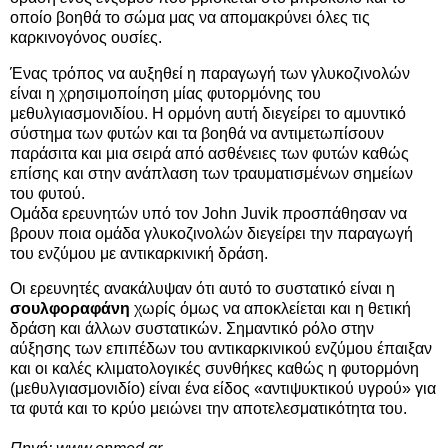
οποίο βοηθά το σώμα μας να απομακρύνει όλες τις
καρκινογόνος ουσίες.
Ένας τρόπος να αυξηθεί η παραγωγή των γλυκοζινολών
είναι η χρησιμοποίηση μίας φυτορμόνης του
μεθυλγιασμονιδίου. Η ορμόνη αυτή διεγείρει το αμυντικό
σύστημα των φυτών και τα βοηθά να αντιμετωπίσουν
παράσιτα και μια σειρά από ασθένειες των φυτών καθώς
επίσης και στην ανάπλαση των τραυματισμένων σημείων
του φυτού.
Ομάδα ερευνητών υπό τον John Juvik προσπάθησαν να
βρουν ποια ομάδα γλυκοζινολών διεγείρει την παραγωγή
του ενζύμου με αντικαρκινική δράση.
Οι ερευνητές ανακάλυψαν ότι αυτό το συστατικό είναι η
σουλφοραφάνη
χωρίς όμως να αποκλείεται και η θετική
δράση και άλλων συστατικών. Σημαντικό ρόλο στην
αύξησης των επιπέδων του αντικαρκινικού ενζύμου έπαιξαν
και οι καλές κλιματολογικές συνθήκες καθώς η φυτορμόνη
(μεθυλγιασμονιδίο) είναι ένα είδος «αντιψυκτικού υγρού» για
τα φυτά και το κρύο μειώνει την αποτελεσματικότητα του.