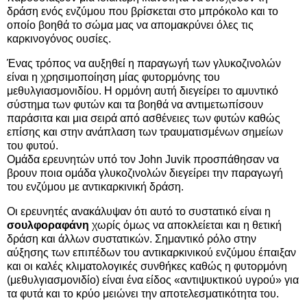
δράση ενός ενζύμου που βρίσκεται στο μπρόκολο και το
οποίο βοηθά το σώμα μας να απομακρύνει όλες τις
καρκινογόνος ουσίες.
Ένας τρόπος να αυξηθεί η παραγωγή των γλυκοζινολών
είναι η χρησιμοποίηση μίας φυτορμόνης του
μεθυλγιασμονιδίου. Η ορμόνη αυτή διεγείρει το αμυντικό
σύστημα των φυτών και τα βοηθά να αντιμετωπίσουν
παράσιτα και μια σειρά από ασθένειες των φυτών καθώς
επίσης και στην ανάπλαση των τραυματισμένων σημείων
του φυτού.
Ομάδα ερευνητών υπό τον John Juvik προσπάθησαν να
βρουν ποια ομάδα γλυκοζινολών διεγείρει την παραγωγή
του ενζύμου με αντικαρκινική δράση.
Οι ερευνητές ανακάλυψαν ότι αυτό το συστατικό είναι η
σουλφοραφάνη
χωρίς όμως να αποκλείεται και η θετική
δράση και άλλων συστατικών. Σημαντικό ρόλο στην
αύξησης των επιπέδων του αντικαρκινικού ενζύμου έπαιξαν
και οι καλές κλιματολογικές συνθήκες καθώς η φυτορμόνη
(μεθυλγιασμονιδίο) είναι ένα είδος «αντιψυκτικού υγρού» για
τα φυτά και το κρύο μειώνει την αποτελεσματικότητα του.