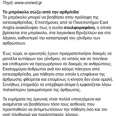
Πηγή:
www.onmed.gr
Το μπρόκολο σώζει από την αρθρίτιδα
Το μπρόκολο μπορεί να βοηθήσει στην πρόληψη της
οστεοαρθρίτιδας. Επιστήμονες από το Πανεπιστήμιο East
Anglia ανακάλυψαν πως η ουσία
σουλφοραφάνη
, η οποία
βρίσκεται στο μπρόκολο, στα λαχανάκια Βρυξελλών και στο
λάχανο, καθυστερεί την καταστροφή του χόνδρου των
αρθρώσεων.
Έως τώρα, οι ερευνητές έχουν πραγματοποιήσει δοκιμές σε
μοντέλα κυττάρων του χόνδρου, σε ιστούς και σε ποντίκια
και επιθυμούν να προχωρήσουν σε δοκιμές σε ανθρώπους.
Εκατομμύρια άνθρωποι ανά τον κόσμο πάσχουν από
οστεοαρθρίτιδα, μια πάθηση στην οποία η επιφάνεια της
άρθρωσης φθείρεται και επομένως η κίνηση δεν είναι ομαλή.
Συνήθως επηρεάζει τα υπέρβαρα άτομα ή εμφανίζεται λόγω
παλαιότερου τραυματισμού της άρθρωσης.
Τα ευρήματα της έρευνας είναι πολλά υποσχόμενα και
αναμένεται να βοηθήσουν τόσο τους ασθενείς που
προσπαθούν να αντιμετωπίσουν την πάθηση όσο και τον
υγιή πληθυσμό για προληπτικούς λόγους.