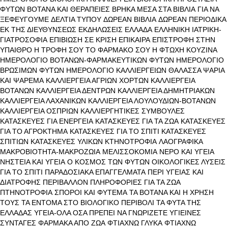
ΦΥΤΩΝ
ΒΟΤΑΝΑ ΚΑΙ ΘΕΡΑΠΕΙΕΣ
ΒΡΗΚΑ ΜΕΣΑ ΣΤΑ ΒΙΒΛΙΑ
ΓΙΑ ΝΑ
ΞΕΦΕΥΓΟΥΜΕ
ΔΕΛΤΙΑ ΤΥΠΟΥ
ΔΩΡΕΑΝ ΒΙΒΛΙΑ
ΔΩΡΕΑΝ ΠΕΡΙΟΔΙΚΑ
ΕΚ ΤΗΣ ΔΙΕΥΘΥΝΣΕΩΣ
ΕΚΔΗΛΩΣΕΙΣ
ΕΛΛΑΔΑ
ΕΛΛΗΝΙΚΗ ΙΑΤΡΙΚΗ-
ΓΙΑΤΡΟΣΟΦΙΑ
ΕΠΙΒΙΩΣΗ ΣΕ ΚΡΙΣΗ
ΕΠΙΚΑΙΡΑ
ΕΠΙΣΤΡΟΦΗ ΣΤΗΝ
ΥΠΑΙΘΡΟ
Η ΤΡΟΦΗ ΣΟΥ ΤΟ ΦΑΡΜΑΚΟ ΣΟΥ
Η ΦΤΩΧΗ ΚΟΥΖΙΝΑ
ΗΜΕΡΟΛΟΓΙΟ ΒΟΤΑΝΩΝ-ΦΑΡΜΑΚΕΥΤΙΚΩΝ ΦΥΤΩΝ
ΗΜΕΡΟΛΟΓΙΟ
ΒΡΩΣΙΜΩΝ ΦΥΤΩΝ
ΗΜΕΡΟΛΟΓΙΟ ΚΑΛΛΙΕΡΓΕΙΩΝ
ΘΑΛΑΣΣΑ ΨΑΡΙΑ
ΚΑΙ ΨΑΡΕΜΑ
ΚΑΛΛΙΕΡΓΕΙΑ ΑΓΡΙΩΝ ΧΟΡΤΩΝ
ΚΑΛΛΙΕΡΓΕΙΑ
ΒΟΤΑΝΩΝ
ΚΑΛΛΙΕΡΓΕΙΑ ΔΕΝΤΡΩΝ
ΚΑΛΛΙΕΡΓΕΙΑ ΔΗΜΗΤΡΙΑΚΩΝ
ΚΑΛΛΙΕΡΓΕΙΑ ΛΑΧΑΝΙΚΩΝ
ΚΑΛΛΙΕΡΓΕΙΑ ΛΟΥΛΟΥΔΙΩΝ-ΒΟΤΑΝΩΝ
ΚΑΛΛΙΕΡΓΕΙΑ ΟΣΠΡΙΩΝ
ΚΑΛΛΙΕΡΓΗΤΙΚΕΣ ΣΥΜΒΟΥΛΕΣ
ΚΑΤΑΣΚΕΥΕΣ ΓΙΑ ΕΝΕΡΓΕΙΑ
ΚΑΤΑΣΚΕΥΕΣ ΓΙΑ ΤΑ ΖΩΑ
ΚΑΤΑΣΚΕΥΕΣ
ΓΙΑ ΤΟ ΑΓΡΟΚΤΗΜΑ
ΚΑΤΑΣΚΕΥΕΣ ΓΙΑ ΤΟ ΣΠΙΤΙ
ΚΑΤΑΣΚΕΥΕΣ
ΣΠΙΤΙΩΝ
ΚΑΤΑΣΚΕΥΕΣ ΥΛΙΚΩΝ
ΚΤΗΝΟΤΡΟΦΙΑ
ΛΑΟΓΡΑΦΙΚΑ
ΜΑΚΡΟΒΙΟΤΗΤΑ-ΜΑΚΡΟΖΩΙΑ
ΜΕΛΙΣΣΟΚΟΜΙΑ
ΝΕΡΟ ΚΑΙ ΥΓΕΙΑ
ΝΗΣΤΕΙΑ ΚΑΙ ΥΓΕΙΑ
Ο ΚΟΣΜΟΣ ΤΩΝ ΦΥΤΩΝ
ΟΙΚΟΛΟΓΙΚΕΣ ΛΥΣΕΙΣ
ΓΙΑ ΤΟ ΣΠΙΤΙ
ΠΑΡΑΔΟΣΙΑΚΑ ΕΠΑΓΓΕΛΜΑΤΑ
ΠΕΡΙ ΥΓΕΙΑΣ ΚΑΙ
ΔΙΑΤΡΟΦΗΣ
ΠΕΡΙΒΑΛΛΟΝ
ΠΛΗΡΟΦΟΡΙΕΣ ΓΙΑ ΤΑ ΖΩΑ
ΠΤΗΝΟΤΡΟΦΙΑ
ΣΠΟΡΟΙ ΚΑΙ ΦΥΤΕΜΑ
ΤΑ ΒΟΤΑΝΑ ΚΑΙ Η ΧΡΗΣΗ
ΤΟΥΣ
ΤΑ ΕΝΤΟΜΑ ΣΤΟ ΒΙΟΛΟΓΙΚΟ ΠΕΡΙΒΟΛΙ
ΤΑ ΦΥΤΑ ΤΗΣ
ΕΛΛΑΔΑΣ
ΥΓΕΙΑ-ΟΛΑ ΟΣΑ ΠΡΕΠΕΙ ΝΑ ΓΝΩΡΙΖΕΤΕ
ΥΓΙΕΙΝΕΣ
ΣΥΝΤΑΓΕΣ
ΦΑΡΜΑΚΑ ΑΠΟ ΖΩΑ
ΦΤΙΑΧΝΩ ΓΛΥΚΑ
ΦΤΙΑΧΝΩ