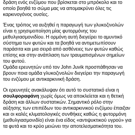
δράση ενός ενζύμου που βρίσκεται στο μπρόκολο και το
οποίο βοηθά το σώμα μας να απομακρύνει όλες τις
καρκινογόνος ουσίες.
Ένας τρόπος να αυξηθεί η παραγωγή των γλυκοζινολών
είναι η χρησιμοποίηση μίας φυτορμόνης του
μεθυλγιασμονιδίου. Η ορμόνη αυτή διεγείρει το αμυντικό
σύστημα των φυτών και τα βοηθά να αντιμετωπίσουν
παράσιτα και μια σειρά από ασθένειες των φυτών καθώς
επίσης και στην ανάπλαση των τραυματισμένων σημείων
του φυτού.
Ομάδα ερευνητών υπό τον John Juvik προσπάθησαν να
βρουν ποια ομάδα γλυκοζινολών διεγείρει την παραγωγή
του ενζύμου με αντικαρκινική δράση.
Οι ερευνητές ανακάλυψαν ότι αυτό το συστατικό είναι η
σουλφοραφάνη
χωρίς όμως να αποκλείεται και η θετική
δράση και άλλων συστατικών. Σημαντικό ρόλο στην
αύξησης των επιπέδων του αντικαρκινικού ενζύμου έπαιξαν
και οι καλές κλιματολογικές συνθήκες καθώς η φυτορμόνη
(μεθυλγιασμονιδίο) είναι ένα είδος «αντιψυκτικού υγρού» για
τα φυτά και το κρύο μειώνει την αποτελεσματικότητα του.