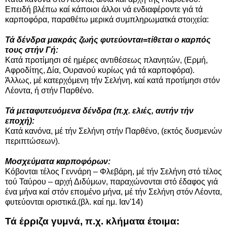
Επειδή βλέπω καί κάποιοι άλλοι νά ενδιαφέροντε γιά τά
καρποφόρα, παραθέτω μερικά συμπληρωματκά στοιχεία:
Τά δένδρα μακράς ζωής φυτεύονται=τίθεται ο καρπός
τους στήν Γή:
Κατά προτίμησι σέ ημέρες αντιθέσεως πλανητών, (Ερμή,
Αφροδίτης, Δία, Ουρανού κυρίως γιά τά καρποφόρα).
Άλλως, μέ κατερχόμενη τήν Σελήνη, καί κατά προτίμησι στόν
Λέοντα, ή στήν Παρθένο.
Τά μεταφυτευόμενα δένδρα (π.χ. ελιές, αυτήν τήν
εποχή):
Κατά κανόνα, μέ τήν Σελήνη στήν Παρθένο, (εκτός δυσμενών
περιπτώσεων).
Μοσχεύματα καρποφόρων:
Κόβονται τέλος Γεννάρη – Φλεβάρη, μέ τήν Σελήνη στό τέλος
τού Ταύρου – αρχή Διδύμων, παραχώνονται στό έδαφος γιά
ένα μήνα καί στόν επομένο μήνα, μέ τήν Σελήνη στόν Λέοντα,
φυτεύονται οριστικά.(βλ. καί ημ. Ιαν'14)
Τά έρριζα γυμνά, π.χ. κλήματα έτοιμα: