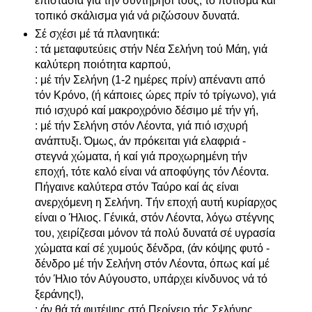
επιστασία γιά τήν συντήρησί τους, τό πότισμα καί
τοπικό σκάλισμα γιά νά ριζώσουν δυνατά.
Σέ σχέσι μέ τά πλανητικά:
: τά μεταφυτεύεις στήν Νέα Σελήνη τού Μάη, γιά
καλύτερη ποιότητα καρπού,
: μέ τήν Σελήνη (1-2 ημέρες πρίν) απέναντι από
τόν Κρόνο, (ή κάποιες ώρες πρίν τό τρίγωνο), γιά
πιό ισχυρό καί μακροχρόνιο δέσιμο μέ τήν γή,
: μέ τήν Σελήνη στόν Λέοντα, γιά πιό ισχυρή
ανάπτυξι. Όμως, άν πρόκειται γιά ελαφριά -
στεγνά χώματα, ή καί γιά προχωρημένη τήν
εποχή, τότε καλό είναι νά αποφύγης τόν Λέοντα.
Πήγαινε καλύτερα στόν Ταύρο καί άς είναι
ανερχόμενη η Σελήνη. Τήν εποχή αυτή κυρίαρχος
είναι ο Ήλιος. Γένικά, στόν Λέοντα, λόγω στέγνης
του, χειρίζεσαι μόνον τά πολύ δυνατά σέ υγρασία
χώματα καί σέ χυμούς δένδρα, (άν κόψης φυτό -
δένδρο μέ τήν Σελήνη στόν Λέοντα, όπως καί μέ
τόν Ήλιο τόν Αύγουστο, υπάρχει κίνδυνος νά τό
ξεράνης!),
: άν θά τά φυτέψης στό Περίγειο τής Σελήνης,