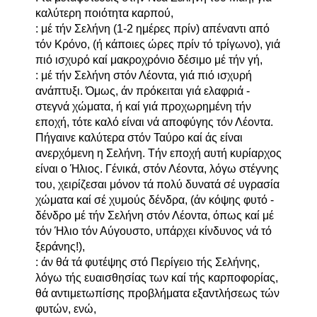
καλύτερη ποιότητα καρπού,
: μέ τήν Σελήνη (1-2 ημέρες πρίν) απέναντι από
τόν Κρόνο, (ή κάποιες ώρες πρίν τό τρίγωνο), γιά
πιό ισχυρό καί μακροχρόνιο δέσιμο μέ τήν γή,
: μέ τήν Σελήνη στόν Λέοντα, γιά πιό ισχυρή
ανάπτυξι. Όμως, άν πρόκειται γιά ελαφριά -
στεγνά χώματα, ή καί γιά προχωρημένη τήν
εποχή, τότε καλό είναι νά αποφύγης τόν Λέοντα.
Πήγαινε καλύτερα στόν Ταύρο καί άς είναι
ανερχόμενη η Σελήνη. Τήν εποχή αυτή κυρίαρχος
είναι ο Ήλιος. Γένικά, στόν Λέοντα, λόγω στέγνης
του, χειρίζεσαι μόνον τά πολύ δυνατά σέ υγρασία
χώματα καί σέ χυμούς δένδρα, (άν κόψης φυτό -
δένδρο μέ τήν Σελήνη στόν Λέοντα, όπως καί μέ
τόν Ήλιο τόν Αύγουστο, υπάρχει κίνδυνος νά τό
ξεράνης!),
: άν θά τά φυτέψης στό Περίγειο τής Σελήνης,
λόγω τής ευαισθησίας των καί τής καρποφορίας,
θά αντιμετωπίσης προβλήματα εξαντλήσεως τών
φυτών, ενώ,