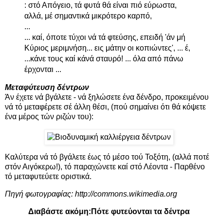
: στό Απόγειο, τά φυτά θά είναι πιό εύρωστα,
αλλά, μέ σημαντικά μικρότερο καρπό,
...
... καί, όποτε τύχοι νά τά φτεύσης, επειδή 'άν μή
Κύριος μεριμνήση... εις μάτην οι κοπιώντες', ... έ,
...κάνε τους καί κάνά σταυρό! ... όλα από πάνω
έρχονται ...
Μεταφύτευση δέντρων
Άν έχετε νά βγάλετε - νά ξηλώσετε ένα δένδρο, προκειμένου
νά τό μεταφέρετε σέ άλλη θέσι, (πού σημαίνει ότι θά κόψετε
ένα μέρος τών ριζών του):
Καλύτερα νά τό βγάλετε έως τό μέσο τού Τοξότη, (αλλά ποτέ
στόν Αιγόκερω!), τό παραχώνετε καί στό Λέοντα - Παρθένο
τό μεταφυτεύετε οριστικά.
Πηγή φωτογραφίας:
http://commons.wikimedia.org
Διαβάστε ακόμη:
Πότε φυτεύονται τα δέντρα