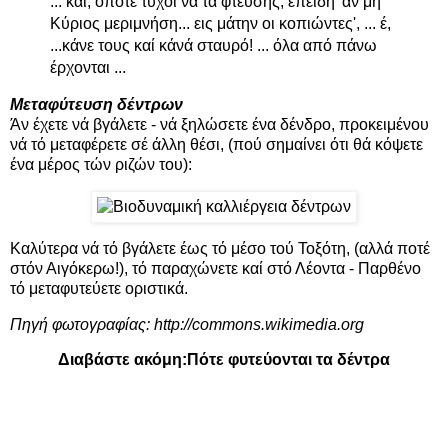
... καί, όποτε τύχοι νά τά φτεύσης, επειδή 'άν μή
Κύριος μεριμνήση... εις μάτην οι κοπιώντες', ... έ,
...κάνε τους καί κάνά σταυρό! ... όλα από πάνω
έρχονται ...
Μεταφύτευση δέντρων
Άν έχετε νά βγάλετε - νά ξηλώσετε ένα δένδρο, προκειμένου
νά τό μεταφέρετε σέ άλλη θέσι, (πού σημαίνει ότι θά κόψετε
ένα μέρος τών ριζών του):
Καλύτερα νά τό βγάλετε έως τό μέσο τού Τοξότη, (αλλά ποτέ
στόν Αιγόκερω!), τό παραχώνετε καί στό Λέοντα - Παρθένο
τό μεταφυτεύετε οριστικά.
Πηγή φωτογραφίας:
http://commons.wikimedia.org
Διαβάστε ακόμη:
Πότε φυτεύονται τα δέντρα