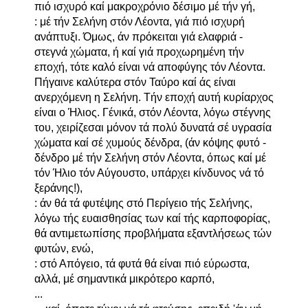
πιό ισχυρό καί μακροχρόνιο δέσιμο μέ τήν γή,
: μέ τήν Σελήνη στόν Λέοντα, γιά πιό ισχυρή
ανάπτυξι. Όμως, άν πρόκειται γιά ελαφριά -
στεγνά χώματα, ή καί γιά προχωρημένη τήν
εποχή, τότε καλό είναι νά αποφύγης τόν Λέοντα.
Πήγαινε καλύτερα στόν Ταύρο καί άς είναι
ανερχόμενη η Σελήνη. Τήν εποχή αυτή κυρίαρχος
είναι ο Ήλιος. Γένικά, στόν Λέοντα, λόγω στέγνης
του, χειρίζεσαι μόνον τά πολύ δυνατά σέ υγρασία
χώματα καί σέ χυμούς δένδρα, (άν κόψης φυτό -
δένδρο μέ τήν Σελήνη στόν Λέοντα, όπως καί μέ
τόν Ήλιο τόν Αύγουστο, υπάρχει κίνδυνος νά τό
ξεράνης!),
: άν θά τά φυτέψης στό Περίγειο τής Σελήνης,
λόγω τής ευαισθησίας των καί τής καρποφορίας,
θά αντιμετωπίσης προβλήματα εξαντλήσεως τών
φυτών, ενώ,
: στό Απόγειο, τά φυτά θά είναι πιό εύρωστα,
αλλά, μέ σημαντικά μικρότερο καρπό,
...