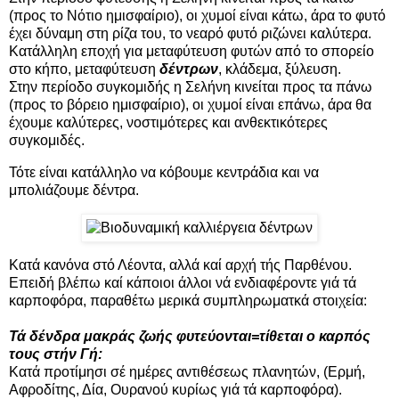
(προς το Νότιο ημισφαίριο), οι χυμοί είναι κάτω, άρα το φυτό
έχει δύναμη στη ρίζα του, το νεαρό φυτό ριζώνει καλύτερα.
Κατάλληλη εποχή για μεταφύτευση φυτών από το σπορείο
στο κήπο, μεταφύτευση
δέντρων
, κλάδεμα, ξύλευση.
Στην περίοδο συγκομιδής η Σελήνη κινείται προς τα πάνω
(προς το βόρειο ημισφαίριο), οι χυμοί είναι επάνω, άρα θα
έχουμε καλύτερες, νοστιμότερες και ανθεκτικότερες
συγκομιδές.
Τότε είναι κατάλληλο να κόβουμε κεντράδια και να
μπολιάζουμε δέντρα.
Κατά κανόνα στό Λέοντα, αλλά καί αρχή τής Παρθένου.
Επειδή βλέπω καί κάποιοι άλλοι νά ενδιαφέροντε γιά τά
καρποφόρα, παραθέτω μερικά συμπληρωματκά στοιχεία:
Τά δένδρα μακράς ζωής φυτεύονται=τίθεται ο καρπός
τους στήν Γή:
Κατά προτίμησι σέ ημέρες αντιθέσεως πλανητών, (Ερμή,
Αφροδίτης, Δία, Ουρανού κυρίως γιά τά καρποφόρα).