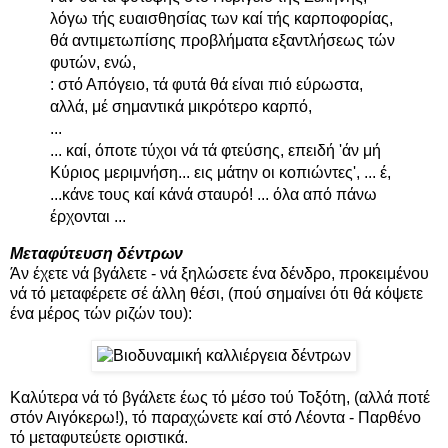
λόγω τής ευαισθησίας των καί τής καρποφορίας,
θά αντιμετωπίσης προβλήματα εξαντλήσεως τών
φυτών, ενώ,
: στό Απόγειο, τά φυτά θά είναι πιό εύρωστα,
αλλά, μέ σημαντικά μικρότερο καρπό,
...
... καί, όποτε τύχοι νά τά φτεύσης, επειδή 'άν μή
Κύριος μεριμνήση... εις μάτην οι κοπιώντες', ... έ,
...κάνε τους καί κάνά σταυρό! ... όλα από πάνω
έρχονται ...
Μεταφύτευση δέντρων
Άν έχετε νά βγάλετε - νά ξηλώσετε ένα δένδρο, προκειμένου
νά τό μεταφέρετε σέ άλλη θέσι, (πού σημαίνει ότι θά κόψετε
ένα μέρος τών ριζών του):
Καλύτερα νά τό βγάλετε έως τό μέσο τού Τοξότη, (αλλά ποτέ
στόν Αιγόκερω!), τό παραχώνετε καί στό Λέοντα - Παρθένο
τό μεταφυτεύετε οριστικά.