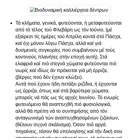
Τά κλήματα, γενικά, φυτεύονται, ή μεταφυτεύονται
από τό τέλος τού Φλεβάρη ως τόν Ιούνιο, (μέ
εξαίρεσι τίς ημέρες τού Απρίλη κοντά στό Πάσχα,
καί όχι μόνον λόγω Πάσχα, αλλά καί γιά
δυσμενείς συγκυρίες πού συμβαίνουν μέ τούς
κοντινούς πλανήτες στήν εποχή αυτή). Στά
ελαφριά καί πιό στεγνά χώματα φυτεύονται πιό
νωρίς καί ιδίως άν πρόκειται γιά μή έρριζα,
(βέργες πού δέν έχουν κλώξει).
Αυτά πού έχουν ήδη πετάξει ριζίδια, ή έρχονται
ως έρριζα, όπως καί στά βαρύτερα χώματα,
μπορείς νά πάς ως τίς αρχές Ιουνίου. Τό ενωρίς
φυτευόμενο θά αναπτυχθή πιό φυσιολογικά,
αλλά θά πρέπη νά το συντηρήσης από τόν
ανταγωνισμό τών αναπτυχθησομένων ζιζανίων,
(θέλουν συχνό σκάλισμα). Όσον πιό αργά
πηγαίνεις, τόσον θά υπολογίσης καί τήν δική σου