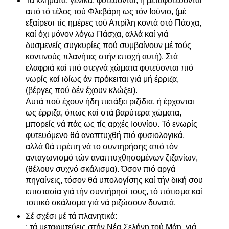
Τά κλήματα, γενικά, φυτεύονται, ή μεταφυτεύονται
από τό τέλος τού Φλεβάρη ως τόν Ιούνιο, (μέ
εξαίρεσι τίς ημέρες τού Απρίλη κοντά στό Πάσχα,
καί όχι μόνον λόγω Πάσχα, αλλά καί γιά
δυσμενείς συγκυρίες πού συμβαίνουν μέ τούς
κοντινούς πλανήτες στήν εποχή αυτή). Στά
ελαφριά καί πιό στεγνά χώματα φυτεύονται πιό
νωρίς καί ιδίως άν πρόκειται γιά μή έρριζα,
(βέργες πού δέν έχουν κλώξει).
Αυτά πού έχουν ήδη πετάξει ριζίδια, ή έρχονται
ως έρριζα, όπως καί στά βαρύτερα χώματα,
μπορείς νά πάς ως τίς αρχές Ιουνίου. Τό ενωρίς
φυτευόμενο θά αναπτυχθή πιό φυσιολογικά,
αλλά θά πρέπη νά το συντηρήσης από τόν
ανταγωνισμό τών αναπτυχθησομένων ζιζανίων,
(θέλουν συχνό σκάλισμα). Όσον πιό αργά
πηγαίνεις, τόσον θά υπολογίσης καί τήν δική σου
επιστασία γιά τήν συντήρησί τους, τό πότισμα καί
τοπικό σκάλισμα γιά νά ριζώσουν δυνατά.
Σέ σχέσι μέ τά πλανητικά:
: τά μεταφυτεύεις στήν Νέα Σελήνη τού Μάη, γιά