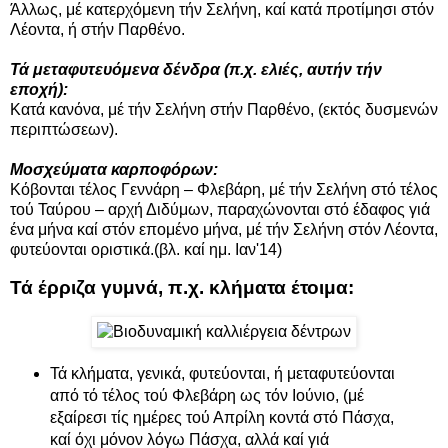
Άλλως, μέ κατερχόμενη τήν Σελήνη, καί κατά προτίμησι στόν
Λέοντα, ή στήν Παρθένο.
Τά μεταφυτευόμενα δένδρα (π.χ. ελιές, αυτήν τήν
εποχή):
Κατά κανόνα, μέ τήν Σελήνη στήν Παρθένο, (εκτός δυσμενών
περιπτώσεων).
Μοσχεύματα καρποφόρων:
Κόβονται τέλος Γεννάρη – Φλεβάρη, μέ τήν Σελήνη στό τέλος
τού Ταύρου – αρχή Διδύμων, παραχώνονται στό έδαφος γιά
ένα μήνα καί στόν επομένο μήνα, μέ τήν Σελήνη στόν Λέοντα,
φυτεύονται οριστικά.(βλ. καί ημ. Ιαν'14)
Τά έρριζα γυμνά, π.χ. κλήματα έτοιμα:
Τά κλήματα, γενικά, φυτεύονται, ή μεταφυτεύονται
από τό τέλος τού Φλεβάρη ως τόν Ιούνιο, (μέ
εξαίρεσι τίς ημέρες τού Απρίλη κοντά στό Πάσχα,
καί όχι μόνον λόγω Πάσχα, αλλά καί γιά