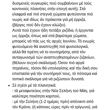
δυσμενείς συγκυρίες πού συμβαίνουν μέ τούς
κοντινούς πλανήτες στήν εποχή αυτή). Στά
ελαφριά καί πιό στεγνά χώματα φυτεύονται πιό
νωρίς καί ιδίως άν πρόκειται γιά μή έρριζα,
(βέργες πού δέν έχουν κλώξει).
Αυτά πού έχουν ήδη πετάξει ριζίδια, ή έρχονται
ως έρριζα, όπως καί στά βαρύτερα χώματα,
μπορείς νά πάς ως τίς αρχές Ιουνίου. Τό ενωρίς
φυτευόμενο θά αναπτυχθή πιό φυσιολογικά,
αλλά θά πρέπη νά το συντηρήσης από τόν
ανταγωνισμό τών αναπτυχθησομένων ζιζανίων,
(θέλουν συχνό σκάλισμα). Όσον πιό αργά
πηγαίνεις, τόσον θά υπολογίσης καί τήν δική σου
επιστασία γιά τήν συντήρησί τους, τό πότισμα καί
τοπικό σκάλισμα γιά νά ριζώσουν δυνατά.
Σέ σχέσι μέ τά πλανητικά:
: τά μεταφυτεύεις στήν Νέα Σελήνη τού Μάη, γιά
καλύτερη ποιότητα καρπού,
: μέ τήν Σελήνη (1-2 ημέρες πρίν) απέναντι από
τόν Κρόνο, (ή κάποιες ώρες πρίν τό τρίγωνο), γιά