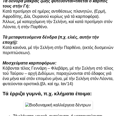
Τά δένδρα μακράς ζωής φυτεύονται=τίθεται ο καρπός
τους στήν Γή:
Κατά προτίμησι σέ ημέρες αντιθέσεως πλανητών, (Ερμή,
Αφροδίτης, Δία, Ουρανού κυρίως γιά τά καρποφόρα).
Άλλως, μέ κατερχόμενη τήν Σελήνη, καί κατά προτίμησι στόν
Λέοντα, ή στήν Παρθένο.
Τά μεταφυτευόμενα δένδρα (π.χ. ελιές, αυτήν τήν
εποχή):
Κατά κανόνα, μέ τήν Σελήνη στήν Παρθένο, (εκτός δυσμενών
περιπτώσεων).
Μοσχεύματα καρποφόρων:
Κόβονται τέλος Γεννάρη – Φλεβάρη, μέ τήν Σελήνη στό τέλος
τού Ταύρου – αρχή Διδύμων, παραχώνονται στό έδαφος γιά
ένα μήνα καί στόν επομένο μήνα, μέ τήν Σελήνη στόν Λέοντα,
φυτεύονται οριστικά.(βλ. καί ημ. Ιαν'14)
Τά έρριζα γυμνά, π.χ. κλήματα έτοιμα: