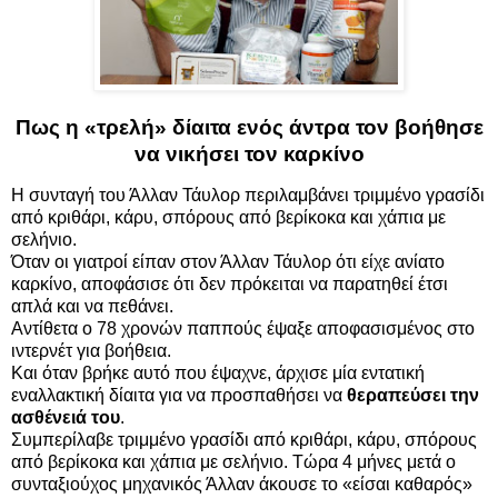
Πως η «τρελή» δίαιτα ενός άντρα τον βοήθησε
να νικήσει τον καρκίνο
Η συνταγή του Άλλαν Τάυλορ περιλαμβάνει τριμμένο γρασίδι
από κριθάρι, κάρυ, σπόρους από βερίκοκα και χάπια με
σελήνιο.
Όταν οι γιατροί είπαν στον Άλλαν Τάυλορ ότι είχε ανίατο
καρκίνο, αποφάσισε ότι δεν πρόκειται να παρατηθεί έτσι
απλά και να πεθάνει.
Αντίθετα ο 78 χρονών παππούς έψαξε αποφασισμένος στο
ιντερνέτ για βοήθεια.
Και όταν βρήκε αυτό που έψαχνε, άρχισε μία εντατική
εναλλακτική δίαιτα για να προσπαθήσει να
θεραπεύσει την
ασθένειά του
.
Συμπερίλαβε τριμμένο γρασίδι από κριθάρι, κάρυ, σπόρους
από βερίκοκα και χάπια με σελήνιο. Τώρα 4 μήνες μετά ο
συνταξιούχος μηχανικός Άλλαν άκουσε το «είσαι καθαρός»