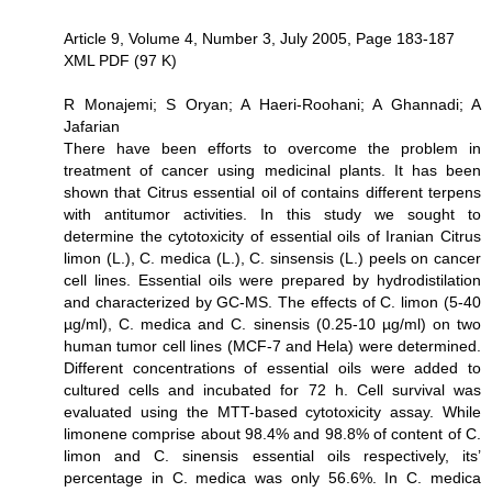
Article 9, Volume 4, Number 3, July 2005, Page 183-187
XML PDF (97 K)
R Monajemi; S Oryan; A Haeri-Roohani; A Ghannadi; A
Jafarian
There have been efforts to overcome the problem in
treatment of cancer using medicinal plants. It has been
shown that Citrus essential oil of contains different terpens
with antitumor activities. In this study we sought to
determine the cytotoxicity of essential oils of Iranian Citrus
limon (L.), C. medica (L.), C. sinsensis (L.) peels on cancer
cell lines. Essential oils were prepared by hydrodistilation
and characterized by GC-MS. The effects of C. limon (5-40
µg/ml), C. medica and C. sinensis (0.25-10 µg/ml) on two
human tumor cell lines (MCF-7 and Hela) were determined.
Different concentrations of essential oils were added to
cultured cells and incubated for 72 h. Cell survival was
evaluated using the MTT-based cytotoxicity assay. While
limonene comprise about 98.4% and 98.8% of content of C.
limon and C. sinensis essential oils respectively, its’
percentage in C. medica was only 56.6%. In C. medica