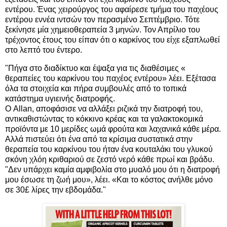
εντέρου. Ένας χειρούργος του αφαίρεσε τμήμα του παχέους
εντέρου εννέα ιντσών τον περασμένο Σεπτέμβριο. Τότε
ξεκίνησε μία χημειοθεραπεία 3 μηνών. Τον Απρίλιο του
τρέχοντος έτους του είπαν ότι ο καρκίνος του είχε εξαπλωθεί
στο λεπτό του έντερο.
"Πήγα στο διαδίκτυο και έψαξα για τις διαθέσιμες «
θεραπείες του καρκίνου του παχέος εντέρου» λέει. Εξέτασα
όλα τα στοιχεία και πήρα συμβουλές από το τοπικά
κατάστημα υγιεινής διατροφής.
Ο Allan, αποφάσισε να αλλάξει ριζικά την διατροφή του,
αντικαθιστώντας το κόκκινο κρέας και τα γαλακτοκομικά
προϊόντα με 10 μερίδες ωμά φρούτα και λαχανικά κάθε μέρα.
Αλλά πιστεύει ότι ένα από τα κρίσιμα συστατικά στην
θεραπεία του καρκίνου του ήταν ένα κουταλάκι του γλυκού
σκόνη χλόη κριθαριού σε ζεστό νερό κάθε πρωί και βράδυ.
"Δεν υπάρχει καμία αμφιβολία στο μυαλό μου ότι η διατροφή
μου έσωσε τη ζωή μου», λέει. «Και το κόστος ανήλθε μόνο
σε 30£ λίρες την εβδομάδα."