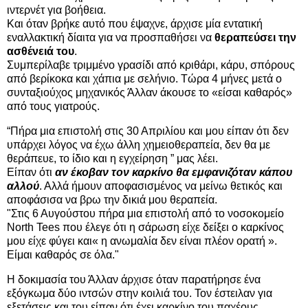
ιντερνέτ για βοήθεια.
Και όταν βρήκε αυτό που έψαχνε, άρχισε μία εντατική
εναλλακτική δίαιτα για να προσπαθήσει να
θεραπεύσει την
ασθένειά του
.
Συμπερίλαβε τριμμένο γρασίδι από κριθάρι, κάρυ, σπόρους
από βερίκοκα και χάπια με σελήνιο. Τώρα 4 μήνες μετά ο
συνταξιούχος μηχανικός Άλλαν άκουσε το «είσαι καθαρός»
από τους γιατρούς.
“Πήρα μια επιστολή στις 30 Απριλίου και μου είπαν ότι δεν
υπάρχει λόγος να έχω άλλη χημειοθεραπεία, δεν θα με
θεράπευε, το ίδιο και η εγχείρηση ” μας λέει.
Είπαν ότι
αν έκοβαν τον καρκίνο θα εμφανιζόταν κάπου
αλλού
. Αλλά ήμουν αποφασισμένος να μείνω θετικός και
αποφάσισα να βρω την δικιά μου θεραπεία.
"Στις 6 Αυγούστου πήρα μια επιστολή από το νοσοκομείο
North Tees που έλεγε ότι η σάρωση είχε δείξει ο καρκίνος
μου είχε φύγει και« η ανωμαλία δεν είναι πλέον ορατή ».
Είμαι καθαρός σε όλα."
Η δοκιμασία του Άλλαν άρχισε όταν παρατήρησε ένα
εξόγκωμα δύο ιντσών στην κοιλιά του. Τον έστειλαν για
εξετάσεις και του είπαν ότι έχει καρκίνο του παχέους