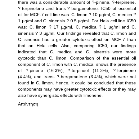
there was a considerable amount of ?-pinene, ?-terpinene,
?-terpinolene and trans-?-bergamotene. IC50 of essential
oil for MCF-7 cell line was: C. limon ? 10 µg/ml, C. medica ?
1 µg/ml and C. sinensis ? 0.5 µg/ml. For Hela cell line IC50
was: C. limon ? 17 µg/ml, C. medica ? 1 µg/ml and C.
sinensis ? 3 µg/ml. Our findings revealed that C. limon and
C. sinensis had a greater cytotoxic effect on MCF-7 than
that on Hela cells. Also, comparing IC50, our findings
indicated that C. medica and C. sinensis were more
cytotoxic than C. limon. Comparison of the essential oil
component of C. limon with C. medica, shows the presence
of ?-pinene (16.3%), ?-terpineol (11.3%), ?-terpinene
(4.4%), and trans- ?-bergamotene (3.4%), which were not
found in C. limon. Hence, it could be concluded that these
components may have greater cytotoxic effects or they may
also have synergistic effects with limonene.
Απάντηση