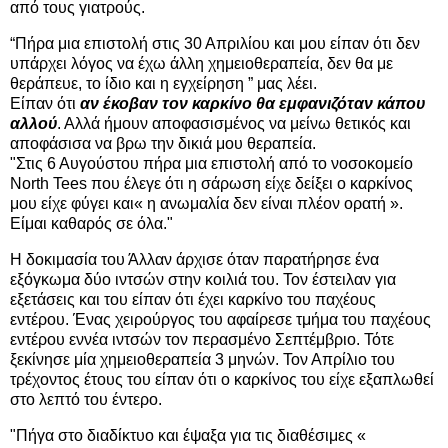
από τους γιατρούς.
“Πήρα μια επιστολή στις 30 Απριλίου και μου είπαν ότι δεν
υπάρχει λόγος να έχω άλλη χημειοθεραπεία, δεν θα με
θεράπευε, το ίδιο και η εγχείρηση ” μας λέει.
Είπαν ότι
αν έκοβαν τον καρκίνο θα εμφανιζόταν κάπου
αλλού
. Αλλά ήμουν αποφασισμένος να μείνω θετικός και
αποφάσισα να βρω την δικιά μου θεραπεία.
"Στις 6 Αυγούστου πήρα μια επιστολή από το νοσοκομείο
North Tees που έλεγε ότι η σάρωση είχε δείξει ο καρκίνος
μου είχε φύγει και« η ανωμαλία δεν είναι πλέον ορατή ».
Είμαι καθαρός σε όλα."
Η δοκιμασία του Άλλαν άρχισε όταν παρατήρησε ένα
εξόγκωμα δύο ιντσών στην κοιλιά του. Τον έστειλαν για
εξετάσεις και του είπαν ότι έχει καρκίνο του παχέους
εντέρου. Ένας χειρούργος του αφαίρεσε τμήμα του παχέους
εντέρου εννέα ιντσών τον περασμένο Σεπτέμβριο. Τότε
ξεκίνησε μία χημειοθεραπεία 3 μηνών. Τον Απρίλιο του
τρέχοντος έτους του είπαν ότι ο καρκίνος του είχε εξαπλωθεί
στο λεπτό του έντερο.
"Πήγα στο διαδίκτυο και έψαξα για τις διαθέσιμες «