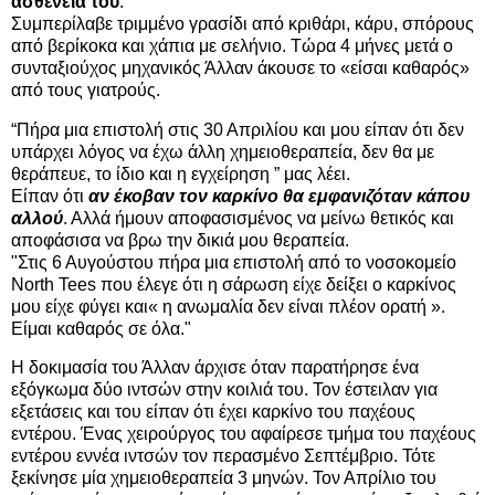
ασθένειά του
.
Συμπερίλαβε τριμμένο γρασίδι από κριθάρι, κάρυ, σπόρους
από βερίκοκα και χάπια με σελήνιο. Τώρα 4 μήνες μετά ο
συνταξιούχος μηχανικός Άλλαν άκουσε το «είσαι καθαρός»
από τους γιατρούς.
“Πήρα μια επιστολή στις 30 Απριλίου και μου είπαν ότι δεν
υπάρχει λόγος να έχω άλλη χημειοθεραπεία, δεν θα με
θεράπευε, το ίδιο και η εγχείρηση ” μας λέει.
Είπαν ότι
αν έκοβαν τον καρκίνο θα εμφανιζόταν κάπου
αλλού
. Αλλά ήμουν αποφασισμένος να μείνω θετικός και
αποφάσισα να βρω την δικιά μου θεραπεία.
"Στις 6 Αυγούστου πήρα μια επιστολή από το νοσοκομείο
North Tees που έλεγε ότι η σάρωση είχε δείξει ο καρκίνος
μου είχε φύγει και« η ανωμαλία δεν είναι πλέον ορατή ».
Είμαι καθαρός σε όλα."
Η δοκιμασία του Άλλαν άρχισε όταν παρατήρησε ένα
εξόγκωμα δύο ιντσών στην κοιλιά του. Τον έστειλαν για
εξετάσεις και του είπαν ότι έχει καρκίνο του παχέους
εντέρου. Ένας χειρούργος του αφαίρεσε τμήμα του παχέους
εντέρου εννέα ιντσών τον περασμένο Σεπτέμβριο. Τότε
ξεκίνησε μία χημειοθεραπεία 3 μηνών. Τον Απρίλιο του