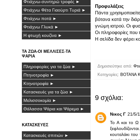
Φτιάχνω-συντηρώ τροφές ►
Προφυλάξεις
Φτιάχνω Φέτα Γιαούρτι Τυριά ►
Πάντα χρησιμοποιείτε
Φτιάχνω ποτά ►
βότανα κατά την διά
γνώμη ιατρού. Οι φυσ
Φτιάχνω Γλυκά ►
Οι πληροφορίες που π
Η φτωχή κουζίνα ►
Η σελίδα δεν φέρει κ
ΤΑ ΖΩΑ-ΟΙ ΜΕΛΛΙΣΕΣ-ΤΑ
ΨΑΡΙΑ
Πληροφορίες για τα ζώα ►
Δημοσιεύτηκε από:
Φτι
Κατηγορίες:
ΒΟΤΑΝΑ Κ
Πτηνοτροφία ►
Κτηνοτροφία ►
Κατασκευές για τα ζώα ►
9 σχόλια:
Μελισσοκομία ►
Θάλασσα Ψάρια και Ψάρεμα ►
Νικος Γ
21/5/1
Το Α και το Ω
ΚΑΤΑΣΚΕΥΕΣ
ξεφλουδίζοντα
κουταλάκι του
Κατασκευές σπιτιών ►