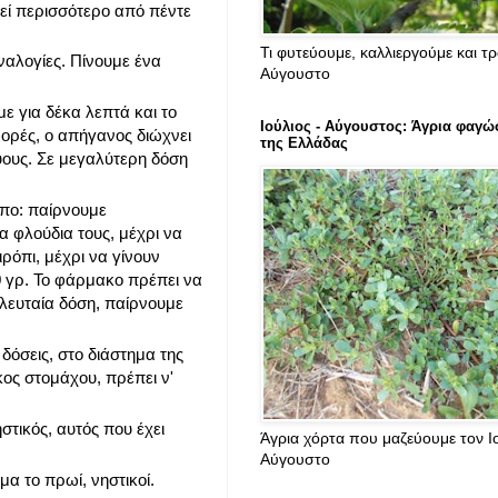
θεί περισσότερο από πέντε
Τι φυτεύουμε, καλλιεργούμε και τ
ναλογίες. Πίνουμε ένα
Αύγουστο
ε για δέκα λεπτά και το
Ιούλιος - Αύγουστος: Άγρια φαγώ
ορές, ο απήγανος διώχνει
της Ελλάδας
κύους. Σε μεγαλύτερη δόση
όπο: παίρνουμε
 φλούδια τους, μέχρι να
ρόπι, μέχρι να γίνουν
80 γρ. Το φάρμακο πρέπει να
ελευταία δόση, παίρνουμε
δόσεις, στο διάστημα της
κος στομάχου, πρέπει ν'
στικός, αυτός που έχει
Άγρια χόρτα που μαζεύουμε τον Ιο
Αύγουστο
α το πρωί, νηστικοί.