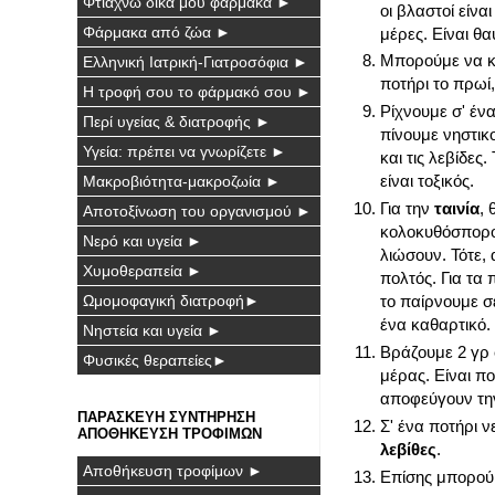
Φτιάχνω δικά μου φάρμακα ►
οι βλαστοί είν
Φάρμακα από ζώα ►
μέρες. Είναι θ
Μπορούμε να κά
Ελληνική Ιατρική-Γιατροσόφια ►
ποτήρι το πρωί,
Η τροφή σου το φάρμακό σου ►
Ρίχνουμε σ' έν
Περί υγείας & διατροφής ►
πίνουμε νηστικ
Υγεία: πρέπει να γνωρίζετε ►
και τις λεβίδες
είναι τοξικός.
Μακροβιότητα-μακροζωία ►
Για την
ταινία
,
Αποτοξίνωση του οργανισμού ►
κολοκυθόσπορου
Νερό και υγεία ►
λιώσουν. Τότε,
Χυμοθεραπεία ►
πολτός. Για τα 
Ωμομοφαγική διατροφή►
το παίρνουμε σ
ένα καθαρτικό.
Νηστεία και υγεία ►
Βράζουμε 2 γρ 
Φυσικές θεραπείες►
μέρας. Είναι π
αποφεύγουν την
ΠΑΡΑΣΚΕΥΗ ΣΥΝΤΗΡΗΣΗ
Σ' ένα ποτήρι ν
ΑΠΟΘΗΚΕΥΣΗ ΤΡΟΦΙΜΩΝ
λεβίθες
.
Αποθήκευση τροφίμων ►
Επίσης μπορούμ