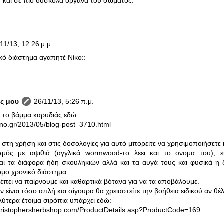
η και σε πιο δύσκολα όργανα του σώματος.
11/13, 12:26 μ.μ.
κό διάστημα αγαπητέ Νίκο::
ς μου
26/11/13, 5:26 π.μ.
 το βάμμα καρυδιάς εδώ:
axno.gr/2013/05/blog-post_3710.html
τη χρήση και στις δοσολογίες για αυτό μπορείτε να χρησιμοποιήσετε 
μός με αψιθιά (αγγλικά wormwood-το λεει και το ονομα του), ε
αι τα διάφορα ήδη σκουληκιών αλλά και τα αυγά τους και φυσικά η 
μο χρονικό διάστημα.
πει να παίρνουμε και καθαρτικά βότανα για να τα αποβάλουμε.
ν είναι τόσο απλή και σίγουρα θα χρειαστείτε την βοήθεια ειδικού αν θέ
ύτερα έτοιμα σιρόπια υπάρχει εδώ:
christophersherbshop.com/ProductDetails.asp?ProductCode=169