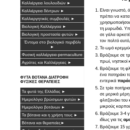
Καλλιέργεια λουλουδιών ►
Είναι γνωστό, 
Καλλιέργεια δέντρων ►
πρέπει να κατα
Καλλιεργητικές συμβουλές ►
χρησιμοποιήσου
Βιολογική Καλλιέργεια ►
τη μυρωδιά. Υπ
Βιολογική προστασία φυτών ►
σε γάλα αρκετές
τον πολτό αυτό,
Έντομα στο βιολογικό περιβόλι
►
Το ωμό κρεμμύδ
Φυσική καλλιέργεια-permaculture
Βράζουμε σε τρί
πρωί, νηστικοί 
Αγρότες και Καλλιέργειες ►
Βράζουμε τη φλ
ένα ποτηράκι το
ΦΥΤΑ ΒΟΤΑΝΑ ΔΙΑΤΡΟΦΗ
εντερικά
παράσ
ΦΥΣΙΚΕΣ ΘΕΡΑΠΕΙΕΣ
Σε τρία ποτήρι
Τα φυτά της Ελλάδας ►
σε μερικά μέρη
Ημερολόγιο βρώσιμων φυτών ►
φλιτζανάκι του
μικρούς καρπού
Ημερολόγιο βοτάνων ►
Βράζουμε 3-4 γ
Τα βότανα και η χρήση τους ►
ιδίως για τις
αμ
Βότανα και θεραπείες►
Βράζουμε 15 γρ