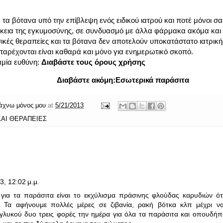
 τα βότανα υπό την επίβλεψη ενός ειδικού ιατρού και ποτέ μόνοι σα
ρκεια της εγκυμοσύνης, σε συνδυασμό με άλλα φάρμακα ακόμα κα
ικές θεραπείες και τα βότανα δεν αποτελούν υποκατάστατο ιατρικ
αρέχονται είναι καθαρά και μόνο για ενημερωτικό σκοπό.
αμία ευθύνη:
Διαβάστε τους όρους χρήσης
Διαβάστε ακόμη:
Εσωτερικά παράσιτα
άχνω μόνος μου
at
5/21/2013
ΑΙ ΘΕΡΑΠΕΙΕΣ
3, 12:02 μ.μ.
 για τα παράσιτα είναι το εκχύλισμα πράσινης φλούδας καρυδιών ότα
ι. Τα αφήνουμε πολλές μέρες σε ζιβανία, ρακή βότκα κλπ μέχρι ν
 γλυκού δυο τρεις φορές την ημέρα για όλα τα παράσιτα και οπουδήπο