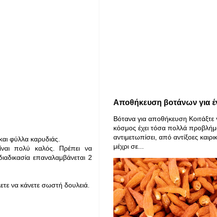
Αποθήκευση βοτάνων για έ
Βότανα για αποθήκευση Κοιτάξτε 
κόσμος έχει τόσα πολλά προβλήμ
αντιμετωπίσει, από αντίξοες καιρι
και φύλλα καρυδιάς.
μέχρι σε...
ίναι πολύ καλός. Πρέπει να
διαδικασία επαναλαμβάνεται 2
λετε να κάνετε σωστή δουλειά.