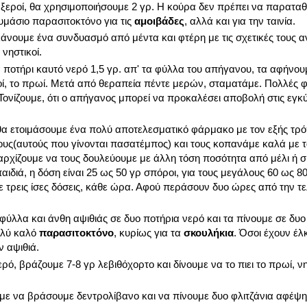
αι ξεροί, θα χρησιμοποιήσουμε 2 γρ. Η κούρα δεν πρέπει να παρατα
αυμάσιο παρασιτοκτόνο για τις
αμοιβάδες
, αλλά και για την ταινία.
νουμε ένα συνδυασμό από μέντα και φτέρη με τις σχετικές τους α
 νηστικοί.
α ποτήρι καυτό νερό 1,5 γρ. απ' τα φύλλα του απήγανου, τα αφήνουμ
οί, το πρωί. Μετά από θεραπεία πέντε μερών, σταματάμε. Πολλές φ
. Τονίζουμε, ότι ο απήγανος μπορεί να προκαλέσει αποβολή στις εγ
 θα ετοιμάσουμε ένα πολύ αποτελεσματικό φάρμακο με τον εξής τρ
ς(αυτούς που γίνονται πασατέμπος) και τους κοπανάμε καλά με τα
 αρχίζουμε να τους δουλεύουμε με άλλη τόση ποσότητα από μέλι ή σι
παιδιά, η δόση είναι 25 ως 50 γρ σπόροι, για τους μεγάλους 60 ως 
ε τρεις ίσες δόσεις, κάθε ώρα. Αφού περάσουν δυο ώρες από την τ
φύλλα και άνθη αψιθιάς σε δυο ποτήρια νερό και τα πίνουμε σε δυο 
ολύ καλό
παρασιτοκτόνο
, κυρίως για τα
σκουλήκια
. Όσοι έχουν έλ
 αψιθιά.
ερό, βράζουμε 7-8 γρ λεβιθόχορτο και δίνουμε να το πιει το πρωί, νη
ε να βράσουμε δεντρολίβανο και να πίνουμε δυο φλιτζάνια αφέψημ