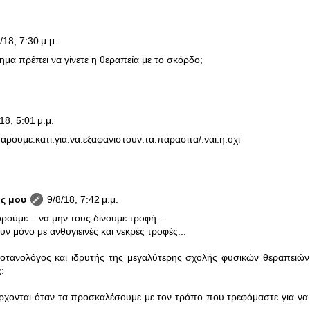
/18, 7:30 μ.μ.
ημα πρέπει να γίνετε η θεραπεία με το σκόρδο;
18, 5:01 μ.μ.
ρουμε.κατι.για.να.εξαφανιστουν.τα.παρασιτα/.ναι.η.οχι
ς μου
9/8/18, 7:42 μ.μ.
ρούμε... να μην τους δίνουμε τροφή...
υν μόνο με ανθυγιεινές και νεκρές τροφές...
οτανολόγος και ιδρυτής της μεγαλύτερης σχολής φυσικών θεραπειών 
:
έρχονται όταν τα προσκαλέσουμε με τον τρόπο που τρεφόμαστε για να