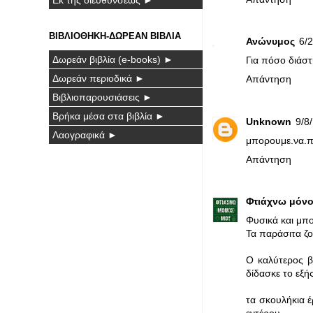
ΒΙΒΛΙΟΘΗΚΗ-ΔΩΡΕΑΝ ΒΙΒΛΙΑ
Ανώνυμος
6/2
Δωρεάν βιβλία (e-books) ►
Για πόσο διάστ
Δωρεάν περιοδικά ►
Απάντηση
Βιβλιοπαρουσιάσεις ►
Βρήκα μέσα στα βιβλία ►
Unknown
9/8/
Λαογραφικά ►
μπορουμε.να.πα
Απάντηση
Φτιάχνω μόνο
Φυσικά και μπο
Τα παράσιτα ζο
Ο καλύτερος β
δίδασκε το εξής
τα σκουλήκια 