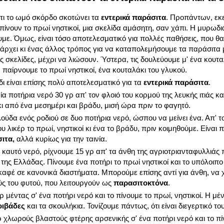
ότι το ωμό σκόρδο σκοτώνει τα
εντερικά παράσιτα
. Προπάντων, εκ
πίνουν το πρωί νηστικοί, μια σκελίδα αμάσητη, σαν χάπι. Η μυρωδι
με. Όμως, είναι τόσο αποτελεσματικό για πολλές παθήσεις, που 
άρχει κι ένας άλλος τρόπος για να καταπολεμήσουμε τα παράσιτα
 σκελίδες, μέχρι να λιώσουν. Ύστερα, τις δουλεύουμε μ' ένα κουταλ
 παίρνουμε το πρωί νηστικοί, ένα κουταλάκι του γλυκού.
ι είναι επίσης πολύ αποτελεσματικό για τα
εντερικά παράσιτα
.
α ποτήρια νερό 30 γρ απ' τον φλοιό του κορμού της λευκής ιτιάς κα
κι από ένα μεσημέρι και βράδυ, μισή ώρα πριν το φαγητό.
ούδα ενός ροδιού σε δυο ποτήρια νερό, ώσπου να μείνει ένα. Απ' 
υ λικέρ το πρωί, νηστικοί κι ένα το βράδυ, πριν κοιμηθούμε. Είναι
ιτα,
αλλά κυρίως για την ταινία.
α καυτό νερό, ρίχνουμε 15 γρ απ' τα άνθη της αγριοτριανταφυλλιάς 
 της Ελλάδας. Πίνουμε ένα ποτήρι το πρωί νηστικοί και το υπόλοιπ
 καφέ σε κανονικά διαστήματα. Μπορούμε επίσης αντί για άνθη, να
ς του φυτού, που λειτουργούν ως
παρασιτοκτόνα
.
ρ μέντας σ' ένα ποτήρι νερό και το πίνουμε το πρωί, νηστικοί. Η μ
οιβάδες
και τα σκουλήκια. Τονίζουμε πάντως, ότι είναι διεγερτικό τ
 χλωρούς βλαστούς φτέρης αρσενικής σ' ένα ποτήρι νερό και το πίν