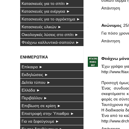
συκώτι δέρμα 
Κατασκευές για το σπίτι ►
Απάντηση
Κατασκευές για ενέργεια ►
Κατασκευές για το αγρόκτημα ►
Ανώνυμος
25/
Κατασκευές υλικών ►
Για πόσο χρονι
Οικολογικές λύσεις στο σπίτι ►
Απάντηση
Φτιάχνω καλλυντικά-σαπούνι ►
ΕΝΗΜΕΡΩΤΙΚΑ
Φτιάχνω μόνο
Έχω γράψει για
Επίκαιρα ►
http://www.fti
Εκδηλώσεις ►
Δελτία τύπου ►
Προσοχή όμως σ
Ένας συνδυασ
Ελλάδα ►
σκεφτόμαστε κ
Περιβάλλον ►
φορές σε σύντο
Ταυτόχρονα πρέ
Επιβίωση σε κρίση ►
Η διαδικασία δε
Επιστροφή στην Ύπαιθρο ►
Ένα από τα καλ
http://www.dr
Για να ξεφεύγουμε ►
Απάντηση
Εκ της διευθύνσεως ►