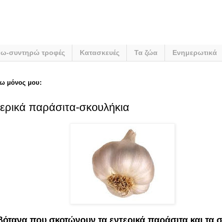
νω-συντηρώ τροφές
Κατασκευές
Τα ζώα
Ενημερωτικά
ω μόνος μου:
τερικά παράσιτα-σκουλήκια
βότανα που σκοτώνουν τα εντερικά παράσιτα και τα 