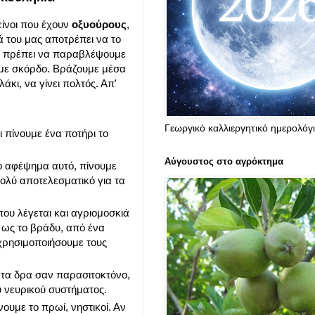
είνοι που έχουν
οξυούρους
,
ά του μας αποτρέπει να το
θα πρέπει να παραβλέψουμε
 με σκόρδο. Βράζουμε μέσα
άκι, να γίνει πολτός. Απ'
Γεωργικό καλλιεργητικό ημερολόγ
ι πίνουμε ένα ποτήρι το
Αύγουστος στο αγρόκτημα
το αφέψημα αυτό, πίνουμε
 πολύ αποτελεσματικό για τα
που λέγεται και αγριομοσκιά
ο ως το βράδυ, από ένα
 χρησιμοποιήσουμε τους
έντα δρα σαν παρασιτοκτόνο,
ου νευρικού συστήματος.
ουμε το πρωί, νηστικοί. Αν