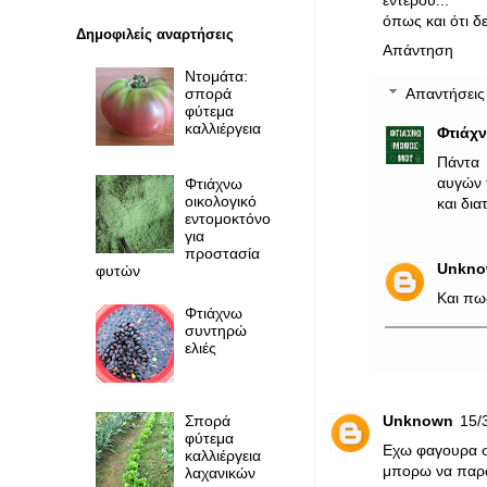
εντέρου...
όπως και ότι δ
Δημοφιλείς αναρτήσεις
Απάντηση
Ντομάτα:
σπορά
Απαντήσεις
φύτεμα
καλλιέργεια
Φτιάχ
Πάντα 
αυγών 
Φτιάχνω
οικολογικό
και δι
εντομοκτόνο
για
προστασία
Unkn
φυτών
Και πω
Φτιάχνω
συντηρώ
ελιές
Unknown
15/
Σπορά
φύτεμα
Εχω φαγουρα σ
καλλιέργεια
μπορω να παρ
λαχανικών