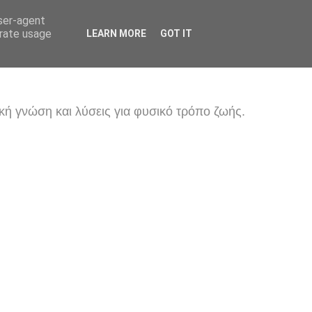
user-agent
erate usage
LEARN MORE
GOT IT
κή γνώση και λύσεις για φυσικό τρόπο ζωής.