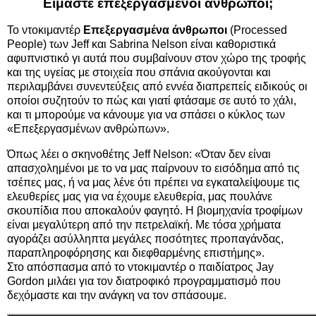
Είμαστε επεξεργασμένοι άνθρωποι;
Το ντοκιμαντέρ
Επεξεργασμένα άνθρωποι
(Processed
People) των Jeff και Sabrina Nelson είναι καθοριστικά
αφυπνιστικό γι αυτά που συμβαίνουν στον χώρο της τροφής
και της υγείας με στοιχεία που σπάνια ακούγονται και
περιλαμβάνει συνεντεύξεις από εννέα διαπρεπείς ειδικούς οι
οποίοι συζητούν το πώς και γιατί φτάσαμε σε αυτό το χάλι,
και τι μπορούμε να κάνουμε για να σπάσει ο κύκλος των
«Επεξεργασμένων ανθρώπων».
Όπως λέει ο σκηνοθέτης Jeff Nelson: «Όταν δεν είναι
απασχολημένοι με το να μας παίρνουν το εισόδημα από τις
τσέπες μας, ή να μας λένε ότι πρέπει να εγκαταλείψουμε τις
ελευθερίες μας για να έχουμε ελευθερία, μας πουλάνε
σκουπίδια που αποκαλούν φαγητό. Η βιομηχανία τροφίμων
είναι μεγαλύτερη από την πετρελαϊκή. Με τόσα χρήματα
αγοράζει ασύλληπτα μεγάλες ποσότητες προπαγάνδας,
παραπληροφόρησης και διεφθαρμένης επιστήμης».
Στο απόσπασμα από το ντοκιμαντέρ ο παιδίατρος Jay
Gordon μιλάει για τον διατροφικό προγραμματισμό που
δεχόμαστε και την ανάγκη να τον σπάσουμε.