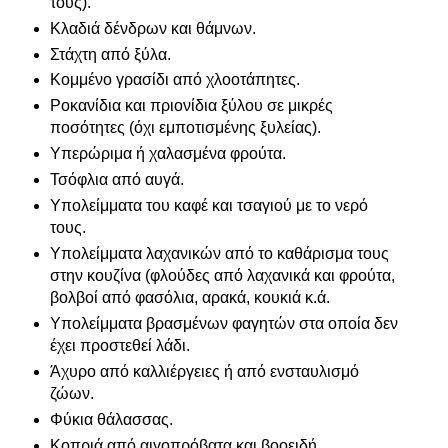
τους).
Κλαδιά δένδρων και θάμνων.
Στάχτη από ξύλα.
Κομμένο γρασίδι από χλοοτάπητες.
Ροκανίδια και πριονίδια ξύλου σε μικρές
ποσότητες (όχι εμποτισμένης ξυλείας).
Υπερώριμα ή χαλασμένα φρούτα.
Τσόφλια από αυγά.
Υπολείμματα του καφέ και τσαγιού με το νερό
τους.
Υπολείμματα λαχανικών από το καθάρισμα τους
στην κουζίνα (φλούδες από λαχανικά και φρούτα,
βολβοί από φασόλια, αρακά, κουκιά κ.ά.
Υπολείμματα βρασμένων φαγητών στα οποία δεν
έχει προστεθεί λάδι.
Άχυρο από καλλιέργειες ή από ενσταυλισμό
ζώων.
Φύκια θάλασσας.
Κοπριά από αιγοπρόβατα και βοοειδή