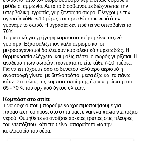
μεθάνιο, αμμωνία. Αυτό το διορθώνουμε διώχνοντας την
υπερβολική υγρασία, γυρίζοντας το σωρό. Ελέγχουμε την
υγρασία κάθε 5-10 μέρες και προσθέτουμε νερό όταν
γυρνάμε το σωρό. Η υγρασία δεν πρέπει να υπερβαίνει το
70%.
Το μυστικό για γρήγορη κομποστοποίηση είναι συχνό
γύρισμα. Εξασφαλίζει τον καλό αερισμό και οι
μικροοργανισμοί δουλεύουν κυριολεκτικά πυρετωδώς. Η
θερμοκρασία ελέγχεται και μόλις πέσει, ο σωρός γυρίζεται. Η
ανάδευση των σωρών πραγματοποιείτε κάθε 7-10 ημέρες.
Για να επιτύχουμε όσο το δυνατόν καλύτερο αερισμό η
αναστροφή γίνεται με διπλό τρόπο, μέσα έξω και τα πάνω
κάτω. Στο τέλος της κομποστοποίησης έχουμε μείωση στο
65 - 70 % του αρχικού όγκου υλικών.
Κομπόστ
στο σπίτι:
Ένα δοχείο που μπορούμε να χρησιμοποιήσουμε για
παρασκευή compost στο σπίτι μας, είναι ένα παλιό ντεπόζιτο
νερού. Θυμηθείτε να ανοίξετε αρκετές τρύπες στις πλευρές
του ντεπόζιτου, κάτι που είναι απαραίτητο για την
κυκλοφορία του αέρα.