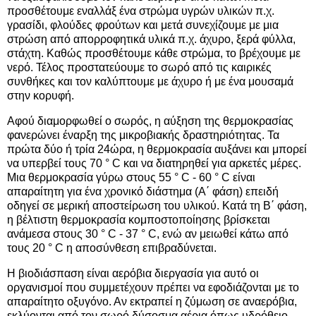
προσθέτουμε εναλλάξ ένα στρώμα υγρών υλικών π.χ.
γρασίδι, φλούδες φρούτων και μετά συνεχίζουμε με μια
στρώση από απορροφητικά υλικά π.χ. άχυρο, ξερά φύλλα,
στάχτη. Καθώς προσθέτουμε κάθε στρώμα, το βρέχουμε με
νερό. Τέλος προστατεύουμε το σωρό από τις καιρικές
συνθήκες και τον καλύπτουμε με άχυρο ή με ένα μουσαμά
στην κορυφή.
Αφού διαμορφωθεί ο σωρός, η αύξηση της θερμοκρασίας
φανερώνει έναρξη της μικροβιακής δραστηριότητας. Τα
πρώτα δύο ή τρία 24ώρα, η θερμοκρασία αυξάνει και μπορεί
να υπερβεί τους 70 ° C και να διατηρηθεί για αρκετές μέρες.
Μια θερμοκρασία γύρω στους 55 ° C - 60 ° C είναι
απαραίτητη για ένα χρονικό διάστημα (Α΄ φάση) επειδή
οδηγεί σε μερική αποστείρωση του υλικού. Κατά τη Β΄ φάση,
η βέλτιστη θερμοκρασία κομποστοποίησης βρίσκεται
ανάμεσα στους 30 ° C - 37 ° C, ενώ αν μειωθεί κάτω από
τους 20 ° C η αποσύνθεση επιβραδύνεται.
Η βιοδιάσπαση είναι αερόβια διεργασία για αυτό οι
οργανισμοί που συμμετέχουν πρέπει να εφοδιάζονται με το
απαραίτητο οξυγόνο. Αν εκτραπεί η ζύμωση σε αναερόβια,
εκλύονται από τον σωρό δύσοσμα αέρια όπως υδρόθειο,