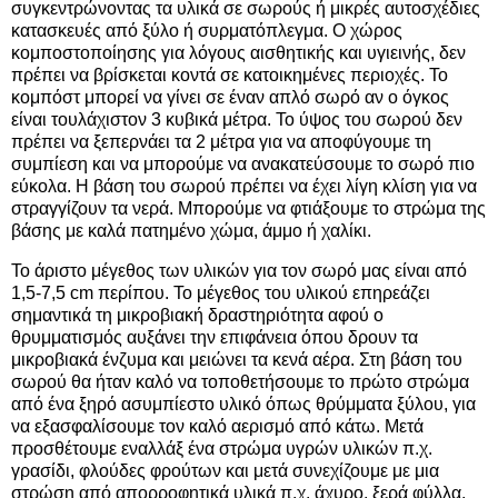
συγκεντρώνοντας τα υλικά σε σωρούς ή μικρές αυτοσχέδιες
κατασκευές από ξύλο ή συρματόπλεγμα. Ο χώρος
κομποστοποίησης για λόγους αισθητικής και υγιεινής, δεν
πρέπει να βρίσκεται κοντά σε κατοικημένες περιοχές. Το
κομπόστ μπορεί να γίνει σε έναν απλό σωρό αν ο όγκος
είναι τουλάχιστον 3 κυβικά μέτρα. Το ύψος του σωρού δεν
πρέπει να ξεπερνάει τα 2 μέτρα για να αποφύγουμε τη
συμπίεση και να μπορούμε να ανακατεύσουμε το σωρό πιο
εύκολα. Η βάση του σωρού πρέπει να έχει λίγη κλίση για να
στραγγίζουν τα νερά. Μπορούμε να φτιάξουμε το στρώμα της
βάσης με καλά πατημένο χώμα, άμμο ή χαλίκι.
Το άριστο μέγεθος των υλικών για τον σωρό μας είναι από
1,5-7,5 cm περίπου. Το μέγεθος του υλικού επηρεάζει
σημαντικά τη μικροβιακή δραστηριότητα αφού ο
θρυμματισμός αυξάνει την επιφάνεια όπου δρουν τα
μικροβιακά ένζυμα και μειώνει τα κενά αέρα. Στη βάση του
σωρού θα ήταν καλό να τοποθετήσουμε το πρώτο στρώμα
από ένα ξηρό ασυμπίεστο υλικό όπως θρύμματα ξύλου, για
να εξασφαλίσουμε τον καλό αερισμό από κάτω. Μετά
προσθέτουμε εναλλάξ ένα στρώμα υγρών υλικών π.χ.
γρασίδι, φλούδες φρούτων και μετά συνεχίζουμε με μια
στρώση από απορροφητικά υλικά π.χ. άχυρο, ξερά φύλλα,