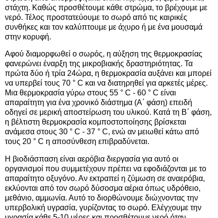
στάχτη. Καθώς προσθέτουμε κάθε στρώμα, το βρέχουμε με
νερό. Τέλος προστατεύουμε το σωρό από τις καιρικές
συνθήκες και τον καλύπτουμε με άχυρο ή με ένα μουσαμά
στην κορυφή.
Αφού διαμορφωθεί ο σωρός, η αύξηση της θερμοκρασίας
φανερώνει έναρξη της μικροβιακής δραστηριότητας. Τα
πρώτα δύο ή τρία 24ώρα, η θερμοκρασία αυξάνει και μπορεί
να υπερβεί τους 70 ° C και να διατηρηθεί για αρκετές μέρες.
Μια θερμοκρασία γύρω στους 55 ° C - 60 ° C είναι
απαραίτητη για ένα χρονικό διάστημα (Α΄ φάση) επειδή
οδηγεί σε μερική αποστείρωση του υλικού. Κατά τη Β΄ φάση,
η βέλτιστη θερμοκρασία κομποστοποίησης βρίσκεται
ανάμεσα στους 30 ° C - 37 ° C, ενώ αν μειωθεί κάτω από
τους 20 ° C η αποσύνθεση επιβραδύνεται.
Η βιοδιάσπαση είναι αερόβια διεργασία για αυτό οι
οργανισμοί που συμμετέχουν πρέπει να εφοδιάζονται με το
απαραίτητο οξυγόνο. Αν εκτραπεί η ζύμωση σε αναερόβια,
εκλύονται από τον σωρό δύσοσμα αέρια όπως υδρόθειο,
μεθάνιο, αμμωνία. Αυτό το διορθώνουμε διώχνοντας την
υπερβολική υγρασία, γυρίζοντας το σωρό. Ελέγχουμε την
υγρασία κάθε 5-10 μέρες και προσθέτουμε νερό όταν