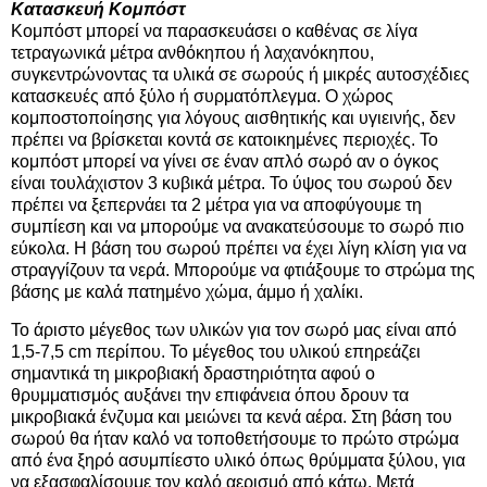
Κατασκευή Κομπόστ
Κομπόστ μπορεί να παρασκευάσει ο καθένας σε λίγα
τετραγωνικά μέτρα ανθόκηπου ή λαχανόκηπου,
συγκεντρώνοντας τα υλικά σε σωρούς ή μικρές αυτοσχέδιες
κατασκευές από ξύλο ή συρματόπλεγμα. Ο χώρος
κομποστοποίησης για λόγους αισθητικής και υγιεινής, δεν
πρέπει να βρίσκεται κοντά σε κατοικημένες περιοχές. Το
κομπόστ μπορεί να γίνει σε έναν απλό σωρό αν ο όγκος
είναι τουλάχιστον 3 κυβικά μέτρα. Το ύψος του σωρού δεν
πρέπει να ξεπερνάει τα 2 μέτρα για να αποφύγουμε τη
συμπίεση και να μπορούμε να ανακατεύσουμε το σωρό πιο
εύκολα. Η βάση του σωρού πρέπει να έχει λίγη κλίση για να
στραγγίζουν τα νερά. Μπορούμε να φτιάξουμε το στρώμα της
βάσης με καλά πατημένο χώμα, άμμο ή χαλίκι.
Το άριστο μέγεθος των υλικών για τον σωρό μας είναι από
1,5-7,5 cm περίπου. Το μέγεθος του υλικού επηρεάζει
σημαντικά τη μικροβιακή δραστηριότητα αφού ο
θρυμματισμός αυξάνει την επιφάνεια όπου δρουν τα
μικροβιακά ένζυμα και μειώνει τα κενά αέρα. Στη βάση του
σωρού θα ήταν καλό να τοποθετήσουμε το πρώτο στρώμα
από ένα ξηρό ασυμπίεστο υλικό όπως θρύμματα ξύλου, για
να εξασφαλίσουμε τον καλό αερισμό από κάτω. Μετά