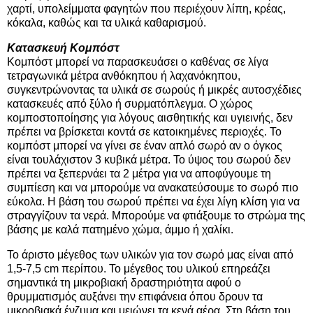
χαρτί, υπολείμματα φαγητών που περιέχουν λίπη, κρέας,
κόκαλα, καθώς και τα υλικά καθαρισμού.
Κατασκευή Κομπόστ
Κομπόστ μπορεί να παρασκευάσει ο καθένας σε λίγα
τετραγωνικά μέτρα ανθόκηπου ή λαχανόκηπου,
συγκεντρώνοντας τα υλικά σε σωρούς ή μικρές αυτοσχέδιες
κατασκευές από ξύλο ή συρματόπλεγμα. Ο χώρος
κομποστοποίησης για λόγους αισθητικής και υγιεινής, δεν
πρέπει να βρίσκεται κοντά σε κατοικημένες περιοχές. Το
κομπόστ μπορεί να γίνει σε έναν απλό σωρό αν ο όγκος
είναι τουλάχιστον 3 κυβικά μέτρα. Το ύψος του σωρού δεν
πρέπει να ξεπερνάει τα 2 μέτρα για να αποφύγουμε τη
συμπίεση και να μπορούμε να ανακατεύσουμε το σωρό πιο
εύκολα. Η βάση του σωρού πρέπει να έχει λίγη κλίση για να
στραγγίζουν τα νερά. Μπορούμε να φτιάξουμε το στρώμα της
βάσης με καλά πατημένο χώμα, άμμο ή χαλίκι.
Το άριστο μέγεθος των υλικών για τον σωρό μας είναι από
1,5-7,5 cm περίπου. Το μέγεθος του υλικού επηρεάζει
σημαντικά τη μικροβιακή δραστηριότητα αφού ο
θρυμματισμός αυξάνει την επιφάνεια όπου δρουν τα
μικροβιακά ένζυμα και μειώνει τα κενά αέρα. Στη βάση του