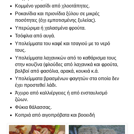
Κομμένο γρασίδι από χλοοτάπητες.
Ροκανίδια και πριονίδια ξύλου σε μικρές
ποσότητες (όχι εμποτισμένης ξυλείας).
Υπερώριμα ή χαλασμένα φρούτα.
Τσόφλια από αυγά.
Υπολείμματα του καφέ και τσαγιού με το νερό
τους.
Υπολείμματα λαχανικών από το καθάρισμα τους
στην κουζίνα (φλούδες από λαχανικά και φρούτα,
βολβοί από φασόλια, αρακά, κουκιά κ.ά.
Υπολείμματα βρασμένων φαγητών στα οποία δεν
έχει προστεθεί λάδι.
Άχυρο από καλλιέργειες ή από ενσταυλισμό
ζώων.
Φύκια θάλασσας.
Κοπριά από αιγοπρόβατα και βοοειδή