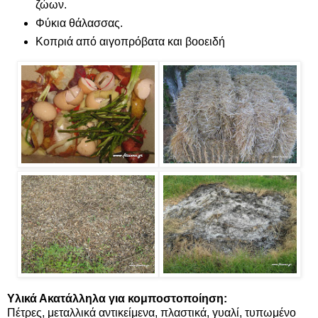
ζώων.
Φύκια θάλασσας.
Κοπριά από αιγοπρόβατα και βοοειδή
Υλικά Ακατάλληλα για κομποστοποίηση:
Πέτρες, μεταλλικά αντικείμενα, πλαστικά, γυαλί, τυπωμένο