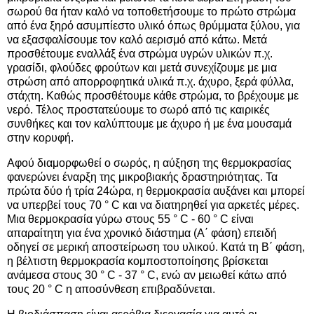
σωρού θα ήταν καλό να τοποθετήσουμε το πρώτο στρώμα
από ένα ξηρό ασυμπίεστο υλικό όπως θρύμματα ξύλου, για
να εξασφαλίσουμε τον καλό αερισμό από κάτω. Μετά
προσθέτουμε εναλλάξ ένα στρώμα υγρών υλικών π.χ.
γρασίδι, φλούδες φρούτων και μετά συνεχίζουμε με μια
στρώση από απορροφητικά υλικά π.χ. άχυρο, ξερά φύλλα,
στάχτη. Καθώς προσθέτουμε κάθε στρώμα, το βρέχουμε με
νερό. Τέλος προστατεύουμε το σωρό από τις καιρικές
συνθήκες και τον καλύπτουμε με άχυρο ή με ένα μουσαμά
στην κορυφή.
Αφού διαμορφωθεί ο σωρός, η αύξηση της θερμοκρασίας
φανερώνει έναρξη της μικροβιακής δραστηριότητας. Τα
πρώτα δύο ή τρία 24ώρα, η θερμοκρασία αυξάνει και μπορεί
να υπερβεί τους 70 ° C και να διατηρηθεί για αρκετές μέρες.
Μια θερμοκρασία γύρω στους 55 ° C - 60 ° C είναι
απαραίτητη για ένα χρονικό διάστημα (Α΄ φάση) επειδή
οδηγεί σε μερική αποστείρωση του υλικού. Κατά τη Β΄ φάση,
η βέλτιστη θερμοκρασία κομποστοποίησης βρίσκεται
ανάμεσα στους 30 ° C - 37 ° C, ενώ αν μειωθεί κάτω από
τους 20 ° C η αποσύνθεση επιβραδύνεται.