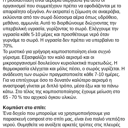
Η βιοδιάσπαση είναι αερόβια διεργασία για αυτό οι
οργανισμοί που συμμετέχουν πρέπει να εφοδιάζονται με το
απαραίτητο οξυγόνο. Αν εκτραπεί η ζύμωση σε αναερόβια,
εκλύονται από τον σωρό δύσοσμα αέρια όπως υδρόθειο,
μεθάνιο, αμμωνία. Αυτό το διορθώνουμε διώχνοντας την
υπερβολική υγρασία, γυρίζοντας το σωρό. Ελέγχουμε την
υγρασία κάθε 5-10 μέρες και προσθέτουμε νερό όταν
γυρνάμε το σωρό. Η υγρασία δεν πρέπει να υπερβαίνει το
70%.
Το μυστικό για γρήγορη κομποστοποίηση είναι συχνό
γύρισμα. Εξασφαλίζει τον καλό αερισμό και οι
μικροοργανισμοί δουλεύουν κυριολεκτικά πυρετωδώς. Η
θερμοκρασία ελέγχεται και μόλις πέσει, ο σωρός γυρίζεται. Η
ανάδευση των σωρών πραγματοποιείτε κάθε 7-10 ημέρες.
Για να επιτύχουμε όσο το δυνατόν καλύτερο αερισμό η
αναστροφή γίνεται με διπλό τρόπο, μέσα έξω και τα πάνω
κάτω. Στο τέλος της κομποστοποίησης έχουμε μείωση στο
65 - 70 % του αρχικού όγκου υλικών.
Κομπόστ
στο σπίτι:
Ένα δοχείο που μπορούμε να χρησιμοποιήσουμε για
παρασκευή compost στο σπίτι μας, είναι ένα παλιό ντεπόζιτο
νερού. Θυμηθείτε να ανοίξετε αρκετές τρύπες στις πλευρές