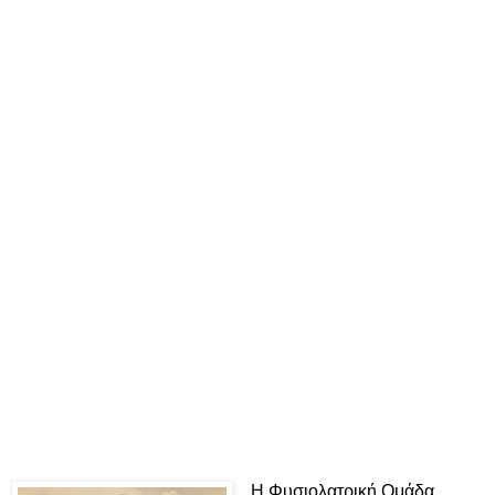
H Φυσιολατρική Ομάδα