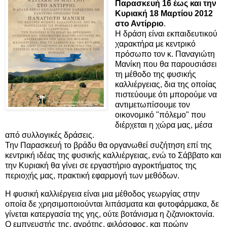
Παρασκευή 16 έως και την
Κυριακή 18 Μαρτίου 2012
στο Αντίρριο
.
Η δράση είναι εκπαιδευτικού
χαρακτήρα με κεντρικό
πρόσωπο τον κ. Παναγιώτη
Μανίκη που θα παρουσιάσει
τη μέθοδο της φυσικής
καλλιέργειας, δια της οποίας
πιστεύουμε ότι μπορούμε να
αντιμετωπίσουμε τον
οικονομικό "πόλεμο" που
διέρχεται η χώρα μας, μέσα
από συλλογικές δράσεις.
Την Παρασκευή το βράδυ θα οργανωθεί συζήτηση επί της
κεντρική ιδέας της φυσικής καλλιέργειας, ενώ το Σάββατο και
την Κυριακή θα γίνει σε εργαστήριο αγροκτήματος της
περιοχής μας, πρακτική εφαρμογή των μεθόδων.
Η φυσική καλλιέργεια είναι μια μέθοδος γεωργίας στην
οποία δε χρησιμοποιούνται λιπάσματα και φυτοφάρμακα, δε
γίνεται κατεργασία της γης, ούτε βοτάνισμα η ζιζανιοκτονία.
Ο εμπνευστής της, αγρότης, φιλόσοφος, και πρώην