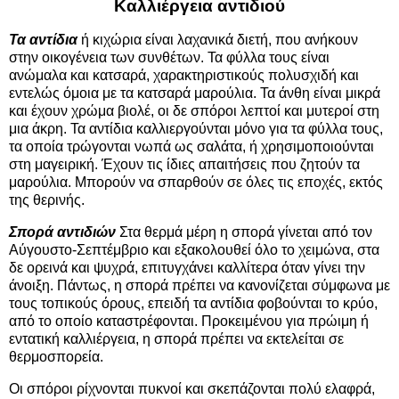
Καλλιέργεια αντιδιού
Τα αντίδια
ή κιχώρια είναι λαχανικά διετή, που ανήκουν
στην οικογένεια των συνθέτων. Τα φύλλα τους είναι
ανώμαλα και κατσαρά, χαρακτηριστικούς πολυσχιδή και
εντελώς όμοια με τα κατσαρά μαρούλια. Τα άνθη είναι μικρά
και έχουν χρώμα βιολέ, οι δε σπόροι λεπτοί και μυτεροί στη
μια άκρη. Τα αντίδια καλλιεργούνται μόνο για τα φύλλα τους,
τα οποία τρώγονται νωπά ως σαλάτα, ή χρησιμοποιούνται
στη μαγειρική. Έχουν τις ίδιες απαιτήσεις που ζητούν τα
μαρούλια. Μπορούν να σπαρθούν σε όλες τις εποχές, εκτός
της θερινής.
Σπορά αντιδιών
Στα θερμά μέρη η σπορά γίνεται από τον
Αύγουστο-Σεπτέμβριο και εξακολουθεί όλο το χειμώνα, στα
δε ορεινά και ψυχρά, επιτυγχάνει καλλίτερα όταν γίνει την
άνοιξη. Πάντως, η σπορά πρέπει να κανονίζεται σύμφωνα με
τους τοπικούς όρους, επειδή τα αντίδια φοβούνται το κρύο,
από το οποίο καταστρέφονται. Προκειμένου για πρώιμη ή
εντατική καλλιέργεια, η σπορά πρέπει να εκτελείται σε
θερμοσπορεία.
Οι σπόροι ρίχνονται πυκνοί και σκεπάζονται πολύ ελαφρά,