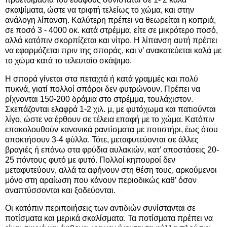
σκαψίματα, ώστε να τριφτή τελείως το χώμα, και στην
ανάλογη λίπανση. Καλύτερη πρέπει να θεωρείται η κοπριά,
σε ποσό 3 - 4000 οκ. κατά στρέμμα, είτε σε μικρότερο ποσό,
αλλά κατόπιν σκορπίζεται και νίτρο. Η λίπανση αυτή πρέπει
να εφαρμόζεται πριν της σποράς, και ν’ ανακατεύεται καλά με
το χώμα κατά το τελευταίο σκάψιμο.
Η σπορά γίνεται στα πεταχτά ή κατά γραμμές και πολύ
πυκνά, γιατί πολλοί σπόροι δεν φυτρώνουν. Πρέπει να
ρίχνονται 150-200 δράμια στο στρέμμα, τουλάχιστον.
Σκεπάζονται ελαφρά 1-2 χιλ. μ, με φυτόχωμα και πατιούνται
λίγο, ώστε να έρθουν σε τέλεια επαφή με το χώμα. Κατόπιν
επακολουθούν κανονικά ραντίσματα με ποτιστήρι, έως ότου
αποκτήσουν 3-4 φύλλα. Τότε, μεταφυτεύονται σε άλλες
βραγιές ή επάνω στα φρύδια αυλακιών, κατ’ αποστάσεις 20-
25 πόντους φυτό με φυτό. Πολλοί κηπουροί δεν
μεταφυτεύουν, αλλά τα αφήνουν στη θέση τους, αρκούμενοι
μόνο στη αραίωση που κάνουν περιοδικώς καθ’ όσον
αναπτύσσονται και ξοδεύονται.
Οι κατόπιν περιποιήσεις των αντιδιών συνίστανται σε
ποτίσματα και μερικά σκαλίσματα. Τα ποτίσματα πρέπει να