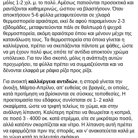
μόλις 1-2 χιλ. μ. το πολύ. Αμέσως πατιούνται προσεκτικά και
ραντίζονται καθημερινώς, ώσπου να βλαστήσουν. Όταν
αποκτήσουν 5-6 φύλλα μεταφυτεύονται σε χλιαρά
θερμοσπορεία αραιότερα, εκεί δε αφού παραμείνουν 2-3
εβδομάδες, μεταφυτεύονται πάλι σε θαλπωρά ή ψυχρά
θερμοσπορεία, ακόμη αραιότερα όπου και μένουν μέχρι της
κατανάλωση τους. Τα θερμοσπορεία στα όποια γίνεται η
καλλιέργεια, πρέπει να σκεπάζονται πάντοτε με ψάθες, ώστε
να μη έχουν πολύ φως οπότε τα’ αντίδια αποκτούν χρώμα
υπόλευκο. Για τον ίδιο σκοπό, μόλις η ανάπτυξη αυτών
προχωρήσει, τα φύλλα πρέπει να συμμαζεύονται και να
δένονται ελαφρά με ράφια ρίζα προς ρίζα.
Για ανοικτή
καλλιέργεια αντιδιών
, η σπορά γίνεται την
άνοιξη, Μάρτιο-Απρίλιο, απ’ ευθείας σε βραγιές, οι οποίες,
κατά προτίμηση να βρίσκονται σε σύσκιες τοποθεσίες. Η
προετοιμασία του εδάφους συνίσταται σε 1- 2 καλά
σκαψίματα, ώστε να τριφτή τελείως το χώμα, και στην
ανάλογη λίπανση. Καλύτερη πρέπει να θεωρείται η κοπριά,
σε ποσό 3 - 4000 οκ. κατά στρέμμα, είτε σε μικρότερο ποσό,
αλλά κατόπιν σκορπίζεται και νίτρο. Η λίπανση αυτή πρέπει
να εφαρμόζεται πριν της σποράς, και ν’ ανακατεύεται καλά με
το χώμα κατά το τελευταίο σκάψιμο.