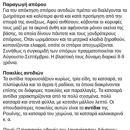
Παραγωγή απόρου
Για την απόκτηση σπόρου αντιδιών πρέπει να διαλέγονται τα
ζωηρότερα και καλύτερα φυτά και κατά προτίμηση από την
σπορά της ανοίξεως. Αφού ανθίσουν, κόβονται οι κορυφές
τους μαζί με τα ακρινά άνθη και αφήνονται μόνον εκείνα της
βάσης, τα οποία δίνουν πάντοτε και τους χονδρότερους
σπόρους. Όταν ωριμάσουν και τα μητρικά κλαδιά ξηραθούν,
κοπανίζονται ελαφρά, οπότε οι σπόροι αποχωρίζονται.
Συνήθως η συγκομιδή των σπόρων πραγματοποιείται τον
Αύγουστο-Σεπτέμβριο. Η βλαστική τους δύναμη διαρκεί 8-9
χρόνια.
Ποικιλίες αντιδιών
Τα αντίδια παρουσιάζουν κυρίως, τρία είδη, τα κατσαρά, τα
πλατύφυλλα και τα άγρια ή ραδίκια, τα όποια διακρίνονται
επίσης σε διάφορες ποικιλίες και παραλλαγές. Τα κατσαρά
αντίδια χαρακτηρίζονται από τα πολύ σχισμένα, πολύ
κατσαρά και στενά φύλλα, με κοτσάνι μάλλον λεπτό. Οι
σπουδαιότερες ποικιλίες αυτών είναι τα
αντίδια
της
Ρουένης, τα κατσαρά του χειμώνα, τα κατσαρά καλοκαιρινά
κ. α.
Πηγή: Ο πρακτικός οδηγός του λαχανόκηπου-Λάμπρου