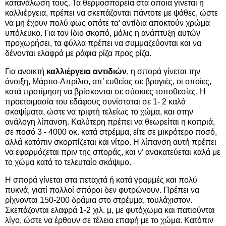
κατανάλωση τους. Τα θερμοσπορεία στα όποια γίνεται η
καλλιέργεια, πρέπει να σκεπάζονται πάντοτε με ψάθες, ώστε
να μη έχουν πολύ φως οπότε τα’ αντίδια αποκτούν χρώμα
υπόλευκο. Για τον ίδιο σκοπό, μόλις η ανάπτυξη αυτών
προχωρήσει, τα φύλλα πρέπει να συμμαζεύονται και να
δένονται ελαφρά με ράφια ρίζα προς ρίζα.
Για ανοικτή
καλλιέργεια αντιδιών
, η σπορά γίνεται την
άνοιξη, Μάρτιο-Απρίλιο, απ’ ευθείας σε βραγιές, οι οποίες,
κατά προτίμηση να βρίσκονται σε σύσκιες τοποθεσίες. Η
προετοιμασία του εδάφους συνίσταται σε 1- 2 καλά
σκαψίματα, ώστε να τριφτή τελείως το χώμα, και στην
ανάλογη λίπανση. Καλύτερη πρέπει να θεωρείται η κοπριά,
σε ποσό 3 - 4000 οκ. κατά στρέμμα, είτε σε μικρότερο ποσό,
αλλά κατόπιν σκορπίζεται και νίτρο. Η λίπανση αυτή πρέπει
να εφαρμόζεται πριν της σποράς, και ν’ ανακατεύεται καλά με
το χώμα κατά το τελευταίο σκάψιμο.
Η σπορά γίνεται στα πεταχτά ή κατά γραμμές και πολύ
πυκνά, γιατί πολλοί σπόροι δεν φυτρώνουν. Πρέπει να
ρίχνονται 150-200 δράμια στο στρέμμα, τουλάχιστον.
Σκεπάζονται ελαφρά 1-2 χιλ. μ, με φυτόχωμα και πατιούνται
λίγο, ώστε να έρθουν σε τέλεια επαφή με το χώμα. Κατόπιν