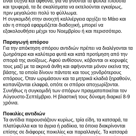
είναι συχνά και άφθονα, για να γίνονται τα φύλλα πλούσια
και τρυφερά, τα δε σκαλίσματα να εκτελούνται εγκαίρως,
πριν μεγαλώσει πολύ το φύλλωμα.
Η συγκομιδή στην ανοιχτή καλλιέργεια αρχίζει το Μάιο και
εάν η σπορά εφαρμόζεται διαδοχική, μπορεί να
εξακολουθήσει μέχρι του Νοεμβρίου ή και περισσότερο.
Παραγωγή απόρου
Για την απόκτηση σπόρου αντιδιών πρέπει να διαλέγονται τα
ζωηρότερα και καλύτερα φυτά και κατά προτίμηση από την
σπορά της ανοίξεως. Αφού ανθίσουν, κόβονται οι κορυφές
τους μαζί με τα ακρινά άνθη και αφήνονται μόνον εκείνα της
βάσης, τα οποία δίνουν πάντοτε και τους χονδρότερους
σπόρους. Όταν ωριμάσουν και τα μητρικά κλαδιά ξηραθούν,
κοπανίζονται ελαφρά, οπότε οι σπόροι αποχωρίζονται.
Συνήθως η συγκομιδή των σπόρων πραγματοποιείται τον
Αύγουστο-Σεπτέμβριο. Η βλαστική τους δύναμη διαρκεί 8-9
χρόνια.
Ποικιλίες αντιδιών
Τα αντίδια παρουσιάζουν κυρίως, τρία είδη, τα κατσαρά, τα
πλατύφυλλα και τα άγρια ή ραδίκια, τα όποια διακρίνονται
επίσης σε διάφορες ποικιλίες και παραλλαγές. Τα κατσαρά