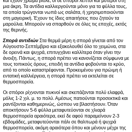
και έχουν χρώμα βιολέ, οι δε σπόροι λεπτοί και μυτεροί στη
μια άκρη. Τα αντίδια καλλιεργούνται μόνο για τα φύλλα τους,
τα οποία τρώγονται νωπά ως σαλάτα, ή χρησιμοποιούνται
στη μαγειρική. Έχουν τις ίδιες απαιτήσεις που ζητούν τα
μαρούλια. Μπορούν να σπαρθούν σε όλες τις εποχές, εκτός
της θερινής.
Σπορά αντιδιών
Στα θερμά μέρη η σπορά γίνεται από τον
Αύγουστο-Σεπτέμβριο και εξακολουθεί όλο το χειμώνα, στα
δε ορεινά και ψυχρά, επιτυγχάνει καλλίτερα όταν γίνει την
άνοιξη. Πάντως, η σπορά πρέπει να κανονίζεται σύμφωνα με
τους τοπικούς όρους, επειδή τα αντίδια φοβούνται το κρύο,
από το οποίο καταστρέφονται. Προκειμένου για πρώιμη ή
εντατική καλλιέργεια, η σπορά πρέπει να εκτελείται σε
θερμοσπορεία.
Οι σπόροι ρίχνονται πυκνοί και σκεπάζονται πολύ ελαφρά,
μόλις 1-2 χιλ. μ. το πολύ. Αμέσως πατιούνται προσεκτικά και
ραντίζονται καθημερινώς, ώσπου να βλαστήσουν. Όταν
αποκτήσουν 5-6 φύλλα μεταφυτεύονται σε χλιαρά
θερμοσπορεία αραιότερα, εκεί δε αφού παραμείνουν 2-3
εβδομάδες, μεταφυτεύονται πάλι σε θαλπωρά ή ψυχρά
θερμοσπορεία, ακόμη αραιότερα όπου και μένουν μέχρι της