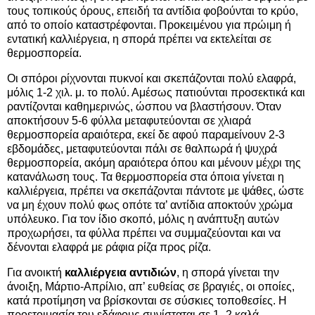
τους τοπικούς όρους, επειδή τα αντίδια φοβούνται το κρύο,
από το οποίο καταστρέφονται. Προκειμένου για πρώιμη ή
εντατική καλλιέργεια, η σπορά πρέπει να εκτελείται σε
θερμοσπορεία.
Οι σπόροι ρίχνονται πυκνοί και σκεπάζονται πολύ ελαφρά,
μόλις 1-2 χιλ. μ. το πολύ. Αμέσως πατιούνται προσεκτικά και
ραντίζονται καθημερινώς, ώσπου να βλαστήσουν. Όταν
αποκτήσουν 5-6 φύλλα μεταφυτεύονται σε χλιαρά
θερμοσπορεία αραιότερα, εκεί δε αφού παραμείνουν 2-3
εβδομάδες, μεταφυτεύονται πάλι σε θαλπωρά ή ψυχρά
θερμοσπορεία, ακόμη αραιότερα όπου και μένουν μέχρι της
κατανάλωση τους. Τα θερμοσπορεία στα όποια γίνεται η
καλλιέργεια, πρέπει να σκεπάζονται πάντοτε με ψάθες, ώστε
να μη έχουν πολύ φως οπότε τα’ αντίδια αποκτούν χρώμα
υπόλευκο. Για τον ίδιο σκοπό, μόλις η ανάπτυξη αυτών
προχωρήσει, τα φύλλα πρέπει να συμμαζεύονται και να
δένονται ελαφρά με ράφια ρίζα προς ρίζα.
Για ανοικτή
καλλιέργεια αντιδιών
, η σπορά γίνεται την
άνοιξη, Μάρτιο-Απρίλιο, απ’ ευθείας σε βραγιές, οι οποίες,
κατά προτίμηση να βρίσκονται σε σύσκιες τοποθεσίες. Η
προετοιμασία του εδάφους συνίσταται σε 1- 2 καλά