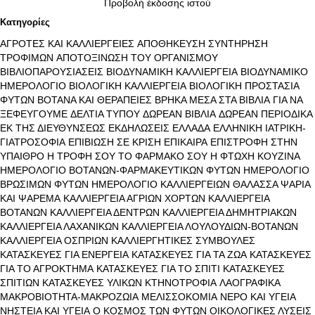
Προβολή έκδοσης ιστού
Κατηγορίες
ΑΓΡΟΤΕΣ ΚΑΙ ΚΑΛΛΙΕΡΓΕΙΕΣ
ΑΠΟΘΗΚΕΥΣΗ ΣΥΝΤΗΡΗΣΗ
ΤΡΟΦΙΜΩΝ
ΑΠΟΤΟΞΙΝΩΣΗ ΤΟΥ ΟΡΓΑΝΙΣΜΟΥ
ΒΙΒΛΙΟΠΑΡΟΥΣΙΑΣΕΙΣ
ΒΙΟΔΥΝΑΜΙΚΗ ΚΑΛΛΙΕΡΓΕΙΑ
ΒΙΟΔΥΝΑΜΙΚΟ
ΗΜΕΡΟΛΟΓΙΟ
ΒΙΟΛΟΓΙΚΗ ΚΑΛΛΙΕΡΓΕΙΑ
ΒΙΟΛΟΓΙΚΗ ΠΡΟΣΤΑΣΙΑ
ΦΥΤΩΝ
ΒΟΤΑΝΑ ΚΑΙ ΘΕΡΑΠΕΙΕΣ
ΒΡΗΚΑ ΜΕΣΑ ΣΤΑ ΒΙΒΛΙΑ
ΓΙΑ ΝΑ
ΞΕΦΕΥΓΟΥΜΕ
ΔΕΛΤΙΑ ΤΥΠΟΥ
ΔΩΡΕΑΝ ΒΙΒΛΙΑ
ΔΩΡΕΑΝ ΠΕΡΙΟΔΙΚΑ
ΕΚ ΤΗΣ ΔΙΕΥΘΥΝΣΕΩΣ
ΕΚΔΗΛΩΣΕΙΣ
ΕΛΛΑΔΑ
ΕΛΛΗΝΙΚΗ ΙΑΤΡΙΚΗ-
ΓΙΑΤΡΟΣΟΦΙΑ
ΕΠΙΒΙΩΣΗ ΣΕ ΚΡΙΣΗ
ΕΠΙΚΑΙΡΑ
ΕΠΙΣΤΡΟΦΗ ΣΤΗΝ
ΥΠΑΙΘΡΟ
Η ΤΡΟΦΗ ΣΟΥ ΤΟ ΦΑΡΜΑΚΟ ΣΟΥ
Η ΦΤΩΧΗ ΚΟΥΖΙΝΑ
ΗΜΕΡΟΛΟΓΙΟ ΒΟΤΑΝΩΝ-ΦΑΡΜΑΚΕΥΤΙΚΩΝ ΦΥΤΩΝ
ΗΜΕΡΟΛΟΓΙΟ
ΒΡΩΣΙΜΩΝ ΦΥΤΩΝ
ΗΜΕΡΟΛΟΓΙΟ ΚΑΛΛΙΕΡΓΕΙΩΝ
ΘΑΛΑΣΣΑ ΨΑΡΙΑ
ΚΑΙ ΨΑΡΕΜΑ
ΚΑΛΛΙΕΡΓΕΙΑ ΑΓΡΙΩΝ ΧΟΡΤΩΝ
ΚΑΛΛΙΕΡΓΕΙΑ
ΒΟΤΑΝΩΝ
ΚΑΛΛΙΕΡΓΕΙΑ ΔΕΝΤΡΩΝ
ΚΑΛΛΙΕΡΓΕΙΑ ΔΗΜΗΤΡΙΑΚΩΝ
ΚΑΛΛΙΕΡΓΕΙΑ ΛΑΧΑΝΙΚΩΝ
ΚΑΛΛΙΕΡΓΕΙΑ ΛΟΥΛΟΥΔΙΩΝ-ΒΟΤΑΝΩΝ
ΚΑΛΛΙΕΡΓΕΙΑ ΟΣΠΡΙΩΝ
ΚΑΛΛΙΕΡΓΗΤΙΚΕΣ ΣΥΜΒΟΥΛΕΣ
ΚΑΤΑΣΚΕΥΕΣ ΓΙΑ ΕΝΕΡΓΕΙΑ
ΚΑΤΑΣΚΕΥΕΣ ΓΙΑ ΤΑ ΖΩΑ
ΚΑΤΑΣΚΕΥΕΣ
ΓΙΑ ΤΟ ΑΓΡΟΚΤΗΜΑ
ΚΑΤΑΣΚΕΥΕΣ ΓΙΑ ΤΟ ΣΠΙΤΙ
ΚΑΤΑΣΚΕΥΕΣ
ΣΠΙΤΙΩΝ
ΚΑΤΑΣΚΕΥΕΣ ΥΛΙΚΩΝ
ΚΤΗΝΟΤΡΟΦΙΑ
ΛΑΟΓΡΑΦΙΚΑ
ΜΑΚΡΟΒΙΟΤΗΤΑ-ΜΑΚΡΟΖΩΙΑ
ΜΕΛΙΣΣΟΚΟΜΙΑ
ΝΕΡΟ ΚΑΙ ΥΓΕΙΑ
ΝΗΣΤΕΙΑ ΚΑΙ ΥΓΕΙΑ
Ο ΚΟΣΜΟΣ ΤΩΝ ΦΥΤΩΝ
ΟΙΚΟΛΟΓΙΚΕΣ ΛΥΣΕΙΣ