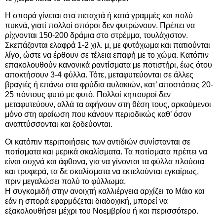
Η σπορά γίνεται στα πεταχτά ή κατά γραμμές και πολύ
πυκνά, γιατί πολλοί σπόροι δεν φυτρώνουν. Πρέπει να
ρίχνονται 150-200 δράμια στο στρέμμα, τουλάχιστον.
Σκεπάζονται ελαφρά 1-2 χιλ. μ, με φυτόχωμα και πατιούνται
λίγο, ώστε να έρθουν σε τέλεια επαφή με το χώμα. Κατόπιν
επακολουθούν κανονικά ραντίσματα με ποτιστήρι, έως ότου
αποκτήσουν 3-4 φύλλα. Τότε, μεταφυτεύονται σε άλλες
βραγιές ή επάνω στα φρύδια αυλακιών, κατ’ αποστάσεις 20-
25 πόντους φυτό με φυτό. Πολλοί κηπουροί δεν
μεταφυτεύουν, αλλά τα αφήνουν στη θέση τους, αρκούμενοι
μόνο στη αραίωση που κάνουν περιοδικώς καθ’ όσον
αναπτύσσονται και ξοδεύονται.
Οι κατόπιν περιποιήσεις των αντιδιών συνίστανται σε
ποτίσματα και μερικά σκαλίσματα. Τα ποτίσματα πρέπει να
είναι συχνά και άφθονα, για να γίνονται τα φύλλα πλούσια
και τρυφερά, τα δε σκαλίσματα να εκτελούνται εγκαίρως,
πριν μεγαλώσει πολύ το φύλλωμα.
Η συγκομιδή στην ανοιχτή καλλιέργεια αρχίζει το Μάιο και
εάν η σπορά εφαρμόζεται διαδοχική, μπορεί να
εξακολουθήσει μέχρι του Νοεμβρίου ή και περισσότερο.