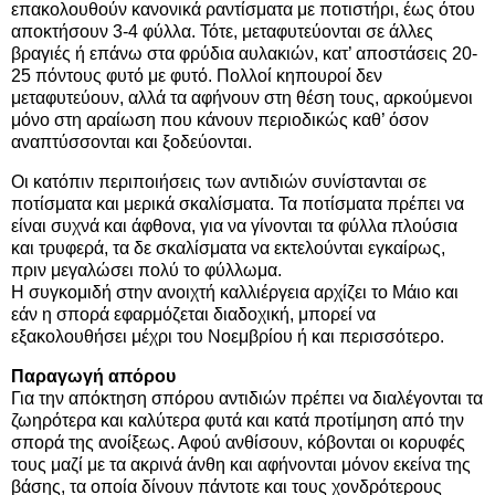
επακολουθούν κανονικά ραντίσματα με ποτιστήρι, έως ότου
αποκτήσουν 3-4 φύλλα. Τότε, μεταφυτεύονται σε άλλες
βραγιές ή επάνω στα φρύδια αυλακιών, κατ’ αποστάσεις 20-
25 πόντους φυτό με φυτό. Πολλοί κηπουροί δεν
μεταφυτεύουν, αλλά τα αφήνουν στη θέση τους, αρκούμενοι
μόνο στη αραίωση που κάνουν περιοδικώς καθ’ όσον
αναπτύσσονται και ξοδεύονται.
Οι κατόπιν περιποιήσεις των αντιδιών συνίστανται σε
ποτίσματα και μερικά σκαλίσματα. Τα ποτίσματα πρέπει να
είναι συχνά και άφθονα, για να γίνονται τα φύλλα πλούσια
και τρυφερά, τα δε σκαλίσματα να εκτελούνται εγκαίρως,
πριν μεγαλώσει πολύ το φύλλωμα.
Η συγκομιδή στην ανοιχτή καλλιέργεια αρχίζει το Μάιο και
εάν η σπορά εφαρμόζεται διαδοχική, μπορεί να
εξακολουθήσει μέχρι του Νοεμβρίου ή και περισσότερο.
Παραγωγή απόρου
Για την απόκτηση σπόρου αντιδιών πρέπει να διαλέγονται τα
ζωηρότερα και καλύτερα φυτά και κατά προτίμηση από την
σπορά της ανοίξεως. Αφού ανθίσουν, κόβονται οι κορυφές
τους μαζί με τα ακρινά άνθη και αφήνονται μόνον εκείνα της
βάσης, τα οποία δίνουν πάντοτε και τους χονδρότερους