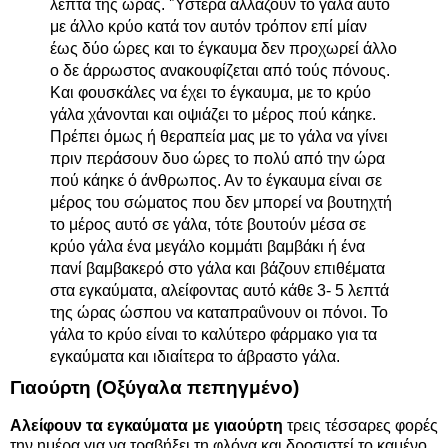
λεπτά της ώρας. 'Ύστερα αλλάζουν το γάλα αυτό
με άλλο κρύο κατά τον αυτόν τρόπον επί μίαν
έως δύο ώρες και το έγκαυμα δεν προχωρεί άλλο
ο δε άρρωστος ανακουφίζεται από τούς πόνους.
Και φουσκάλες να έχει το έγκαυμα, με το κρύο
γάλα χάνονται και οψιάζει το μέρος πού κάηκε.
Πρέπει όμως ή θεραπεία μας με το γάλα να γίνει
πριν περάσουν δυο ώρες το πολύ από την ώρα
πού κάηκε ό άνθρωπος. Αν το έγκαυμα είναι σε
μέρος του σώματος που δεν μπορεί να βουτηχτή
το μέρος αυτό σε γάλα, τότε βουτούν μέσα σε
κρύο γάλα ένα μεγάλο κομμάτι βαμβάκι ή ένα
πανί βαμβακερό στο γάλα και βάζουν επιθέματα
στα εγκαύματα, αλείφοντας αυτό κάθε 3- 5 λεπτά
της ώρας ώσπου να καταπραΰνουν οι πόνοι. Το
γάλα το κρύο είναι το καλύτερο φάρμακο για τα
εγκαύματα και ιδιαίτερα το άβραστο γάλα.
Γιαούρτη (Οξύγαλα πεπηγμένο)
Αλείφουν τα εγκαύματα με γιαούρτη
τρεις τέσσαρες φορές
την ημέρα για να τραβήξει τη φλόγα και δροσιστεί το καμένο