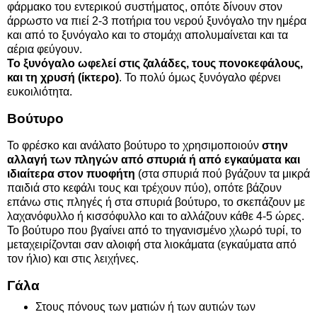
φάρμακο του εντερικού συστήματος, οπότε δίνουν στον
άρρωστο να πιεί 2-3 ποτήρια του νερού ξυνόγαλο την ημέρα
και από το ξυνόγαλο και το στομάχι απολυμαίνεται και τα
αέρια φεύγουν.
Το ξυνόγαλο ωφελεί στις ζαλάδες, τους πονοκεφάλους,
και τη χρυσή (ίκτερο)
. Το πολύ όμως ξυνόγαλο φέρνει
ευκοιλιότητα.
Βούτυρο
Το φρέσκο και ανάλατο βούτυρο το χρησιμοποιούν
στην
αλλαγή των πληγών από σπυριά ή από εγκαύματα και
ιδιαίτερα στον πυοφήτη
(στα σπυριά πού βγάζουν τα μικρά
παιδιά στο κεφάλι τους και τρέχουν πύο), οπότε βάζουν
επάνω στις πληγές ή στα σπυριά βούτυρο, το σκεπάζουν με
λαχανόφυλλο ή κισσόφυλλο και το αλλάζουν κάθε 4-5 ώρες.
Το βούτυρο που βγαίνει από το τηγανισμένο χλωρό τυρί, το
μεταχειρίζονται σαν αλοιφή στα λιοκάματα (εγκαύματα από
τον ήλιο) και στις λειχήνες.
Γάλα
Στους πόνους των ματιών ή των αυτιών των