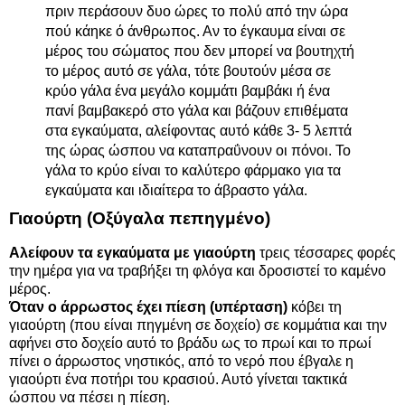
πριν περάσουν δυο ώρες το πολύ από την ώρα
πού κάηκε ό άνθρωπος. Αν το έγκαυμα είναι σε
μέρος του σώματος που δεν μπορεί να βουτηχτή
το μέρος αυτό σε γάλα, τότε βουτούν μέσα σε
κρύο γάλα ένα μεγάλο κομμάτι βαμβάκι ή ένα
πανί βαμβακερό στο γάλα και βάζουν επιθέματα
στα εγκαύματα, αλείφοντας αυτό κάθε 3- 5 λεπτά
της ώρας ώσπου να καταπραΰνουν οι πόνοι. Το
γάλα το κρύο είναι το καλύτερο φάρμακο για τα
εγκαύματα και ιδιαίτερα το άβραστο γάλα.
Γιαούρτη (Οξύγαλα πεπηγμένο)
Αλείφουν τα εγκαύματα με γιαούρτη
τρεις τέσσαρες φορές
την ημέρα για να τραβήξει τη φλόγα και δροσιστεί το καμένο
μέρος.
Όταν ο άρρωστος έχει πίεση (υπέρταση)
κόβει τη
γιαούρτη (που είναι πηγμένη σε δοχείο) σε κομμάτια και την
αφήνει στο δοχείο αυτό το βράδυ ως το πρωί και το πρωί
πίνει ο άρρωστος νηστικός, από το νερό που έβγαλε η
γιαούρτι ένα ποτήρι του κρασιού. Αυτό γίνεται τακτικά
ώσπου να πέσει η πίεση.