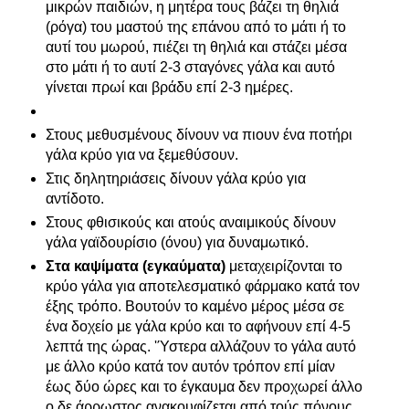
μικρών παιδιών, η μητέρα τους βάζει τη θηλιά
(ρόγα) του μαστού της επάνου από το μάτι ή το
αυτί του μωρού, πιέζει τη θηλιά και στάζει μέσα
στο μάτι ή το αυτί 2-3 σταγόνες γάλα και αυτό
γίνεται πρωί και βράδυ επί 2-3 ημέρες.
Στους μεθυσμένους δίνουν να πιουν ένα ποτήρι
γάλα κρύο για να ξεμεθύσουν.
Στις δηλητηριάσεις δίνουν γάλα κρύο για
αντίδοτο.
Στους φθισικούς και ατούς αναιμικούς δίνουν
γάλα γαϊδουρίσιο (όνου) για δυναμωτικό.
Στα καψίματα (εγκαύματα)
μεταχειρίζονται το
κρύο γάλα για αποτελεσματικό φάρμακο κατά τον
έξης τρόπο. Βουτούν το καμένο μέρος μέσα σε
ένα δοχείο με γάλα κρύο και το αφήνουν επί 4-5
λεπτά της ώρας. 'Ύστερα αλλάζουν το γάλα αυτό
με άλλο κρύο κατά τον αυτόν τρόπον επί μίαν
έως δύο ώρες και το έγκαυμα δεν προχωρεί άλλο
ο δε άρρωστος ανακουφίζεται από τούς πόνους.