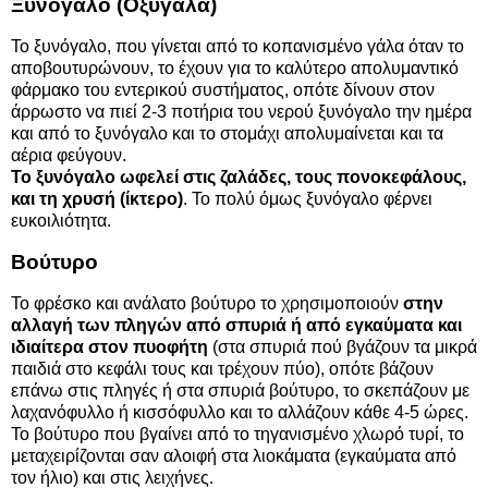
Ξυνόγαλο (Οξύγαλα)
Το ξυνόγαλο, που γίνεται από το κοπανισμένο γάλα όταν το
αποβουτυρώνουν, το έχουν για το καλύτερο απολυμαντικό
φάρμακο του εντερικού συστήματος, οπότε δίνουν στον
άρρωστο να πιεί 2-3 ποτήρια του νερού ξυνόγαλο την ημέρα
και από το ξυνόγαλο και το στομάχι απολυμαίνεται και τα
αέρια φεύγουν.
Το ξυνόγαλο ωφελεί στις ζαλάδες, τους πονοκεφάλους,
και τη χρυσή (ίκτερο)
. Το πολύ όμως ξυνόγαλο φέρνει
ευκοιλιότητα.
Βούτυρο
Το φρέσκο και ανάλατο βούτυρο το χρησιμοποιούν
στην
αλλαγή των πληγών από σπυριά ή από εγκαύματα και
ιδιαίτερα στον πυοφήτη
(στα σπυριά πού βγάζουν τα μικρά
παιδιά στο κεφάλι τους και τρέχουν πύο), οπότε βάζουν
επάνω στις πληγές ή στα σπυριά βούτυρο, το σκεπάζουν με
λαχανόφυλλο ή κισσόφυλλο και το αλλάζουν κάθε 4-5 ώρες.
Το βούτυρο που βγαίνει από το τηγανισμένο χλωρό τυρί, το
μεταχειρίζονται σαν αλοιφή στα λιοκάματα (εγκαύματα από
τον ήλιο) και στις λειχήνες.