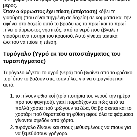
μέρος.
Όταν ο άρρωστος έχει πίεση (υπέρταση)
κόβει τη
γιαούρτη (που είναι πηγμένη σε δοχείο) σε κομμάτια και την
αφήνει στο δοχείο αυτό το βράδυ ως το πρωί και το πρωί
πίνει ο άρρωστος νηστικός, από το νερό που έβγαλε η
γιαούρτι ένα ποτήρι του κρασιού. Αυτό γίνεται τακτικά
ώσπου να πέσει η πίεση.
Τυρόγαλο (Υγρό εκ του αποστάγματος του
τυροπήγματος)
Τυρόγαλο λέγεται το υγρό (νερό) πού βγαίνει από το φρέσκο
τυρί όταν το βάζουν στις τσαντήλες για να στραγγίσει και
αυτό.
το πίνουν φθισικοί (τρία ποτήρια του νερού την ημέρα
προ του φαγητού), γιατί παραδέχονται πώς από τα
πολλά χόρτα πού τρώγουν τα ζώα, θα βρίσκεται και το
χορτάρι πού θεραπεύει τη φθίση αφού όλα τα φάρμακα
γίνονται σχεδόν από χόρτα.
τυρόγαλο δίνουν και στους μεθυσμένους να πιουν για
να ξεμεθύσουν γρήγορα.