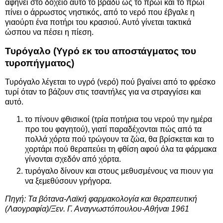
αφήνει στο δοχείο αυτό το βράδυ ως το πρωί και το πρωί
πίνει ο άρρωστος νηστικός, από το νερό που έβγαλε η
γιαούρτι ένα ποτήρι του κρασιού. Αυτό γίνεται τακτικά
ώσπου να πέσει η πίεση.
Τυρόγαλο (Υγρό εκ του αποστάγματος του
τυροπήγματος)
Τυρόγαλο λέγεται το υγρό (νερό) πού βγαίνει από το φρέσκο
τυρί όταν το βάζουν στις τσαντήλες για να στραγγίσει και
αυτό.
το πίνουν φθισικοί (τρία ποτήρια του νερού την ημέρα
προ του φαγητού), γιατί παραδέχονται πώς από τα
πολλά χόρτα πού τρώγουν τα ζώα, θα βρίσκεται και το
χορτάρι πού θεραπεύει τη φθίση αφού όλα τα φάρμακα
γίνονται σχεδόν από χόρτα.
τυρόγαλο δίνουν και στους μεθυσμένους να πιουν για
να ξεμεθύσουν γρήγορα.
Πηγή: Τα βότανα-Λαϊκή φαρμακολογία και θεραπευτική
(Λαογραφία)/Ξεν. Γ. Αναγνωστόπουλου-Αθήναι 1961