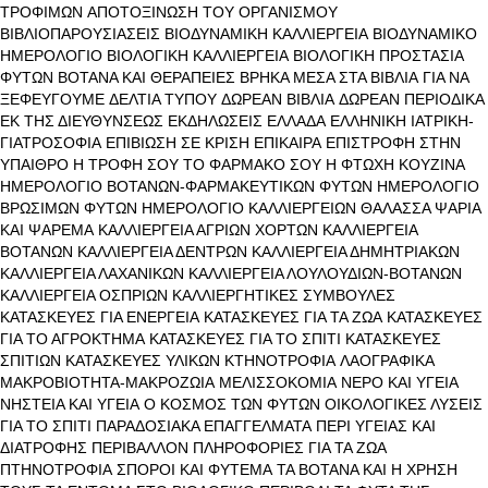
ΤΡΟΦΙΜΩΝ
ΑΠΟΤΟΞΙΝΩΣΗ ΤΟΥ ΟΡΓΑΝΙΣΜΟΥ
ΒΙΒΛΙΟΠΑΡΟΥΣΙΑΣΕΙΣ
ΒΙΟΔΥΝΑΜΙΚΗ ΚΑΛΛΙΕΡΓΕΙΑ
ΒΙΟΔΥΝΑΜΙΚΟ
ΗΜΕΡΟΛΟΓΙΟ
ΒΙΟΛΟΓΙΚΗ ΚΑΛΛΙΕΡΓΕΙΑ
ΒΙΟΛΟΓΙΚΗ ΠΡΟΣΤΑΣΙΑ
ΦΥΤΩΝ
ΒΟΤΑΝΑ ΚΑΙ ΘΕΡΑΠΕΙΕΣ
ΒΡΗΚΑ ΜΕΣΑ ΣΤΑ ΒΙΒΛΙΑ
ΓΙΑ ΝΑ
ΞΕΦΕΥΓΟΥΜΕ
ΔΕΛΤΙΑ ΤΥΠΟΥ
ΔΩΡΕΑΝ ΒΙΒΛΙΑ
ΔΩΡΕΑΝ ΠΕΡΙΟΔΙΚΑ
ΕΚ ΤΗΣ ΔΙΕΥΘΥΝΣΕΩΣ
ΕΚΔΗΛΩΣΕΙΣ
ΕΛΛΑΔΑ
ΕΛΛΗΝΙΚΗ ΙΑΤΡΙΚΗ-
ΓΙΑΤΡΟΣΟΦΙΑ
ΕΠΙΒΙΩΣΗ ΣΕ ΚΡΙΣΗ
ΕΠΙΚΑΙΡΑ
ΕΠΙΣΤΡΟΦΗ ΣΤΗΝ
ΥΠΑΙΘΡΟ
Η ΤΡΟΦΗ ΣΟΥ ΤΟ ΦΑΡΜΑΚΟ ΣΟΥ
Η ΦΤΩΧΗ ΚΟΥΖΙΝΑ
ΗΜΕΡΟΛΟΓΙΟ ΒΟΤΑΝΩΝ-ΦΑΡΜΑΚΕΥΤΙΚΩΝ ΦΥΤΩΝ
ΗΜΕΡΟΛΟΓΙΟ
ΒΡΩΣΙΜΩΝ ΦΥΤΩΝ
ΗΜΕΡΟΛΟΓΙΟ ΚΑΛΛΙΕΡΓΕΙΩΝ
ΘΑΛΑΣΣΑ ΨΑΡΙΑ
ΚΑΙ ΨΑΡΕΜΑ
ΚΑΛΛΙΕΡΓΕΙΑ ΑΓΡΙΩΝ ΧΟΡΤΩΝ
ΚΑΛΛΙΕΡΓΕΙΑ
ΒΟΤΑΝΩΝ
ΚΑΛΛΙΕΡΓΕΙΑ ΔΕΝΤΡΩΝ
ΚΑΛΛΙΕΡΓΕΙΑ ΔΗΜΗΤΡΙΑΚΩΝ
ΚΑΛΛΙΕΡΓΕΙΑ ΛΑΧΑΝΙΚΩΝ
ΚΑΛΛΙΕΡΓΕΙΑ ΛΟΥΛΟΥΔΙΩΝ-ΒΟΤΑΝΩΝ
ΚΑΛΛΙΕΡΓΕΙΑ ΟΣΠΡΙΩΝ
ΚΑΛΛΙΕΡΓΗΤΙΚΕΣ ΣΥΜΒΟΥΛΕΣ
ΚΑΤΑΣΚΕΥΕΣ ΓΙΑ ΕΝΕΡΓΕΙΑ
ΚΑΤΑΣΚΕΥΕΣ ΓΙΑ ΤΑ ΖΩΑ
ΚΑΤΑΣΚΕΥΕΣ
ΓΙΑ ΤΟ ΑΓΡΟΚΤΗΜΑ
ΚΑΤΑΣΚΕΥΕΣ ΓΙΑ ΤΟ ΣΠΙΤΙ
ΚΑΤΑΣΚΕΥΕΣ
ΣΠΙΤΙΩΝ
ΚΑΤΑΣΚΕΥΕΣ ΥΛΙΚΩΝ
ΚΤΗΝΟΤΡΟΦΙΑ
ΛΑΟΓΡΑΦΙΚΑ
ΜΑΚΡΟΒΙΟΤΗΤΑ-ΜΑΚΡΟΖΩΙΑ
ΜΕΛΙΣΣΟΚΟΜΙΑ
ΝΕΡΟ ΚΑΙ ΥΓΕΙΑ
ΝΗΣΤΕΙΑ ΚΑΙ ΥΓΕΙΑ
Ο ΚΟΣΜΟΣ ΤΩΝ ΦΥΤΩΝ
ΟΙΚΟΛΟΓΙΚΕΣ ΛΥΣΕΙΣ
ΓΙΑ ΤΟ ΣΠΙΤΙ
ΠΑΡΑΔΟΣΙΑΚΑ ΕΠΑΓΓΕΛΜΑΤΑ
ΠΕΡΙ ΥΓΕΙΑΣ ΚΑΙ
ΔΙΑΤΡΟΦΗΣ
ΠΕΡΙΒΑΛΛΟΝ
ΠΛΗΡΟΦΟΡΙΕΣ ΓΙΑ ΤΑ ΖΩΑ
ΠΤΗΝΟΤΡΟΦΙΑ
ΣΠΟΡΟΙ ΚΑΙ ΦΥΤΕΜΑ
ΤΑ ΒΟΤΑΝΑ ΚΑΙ Η ΧΡΗΣΗ